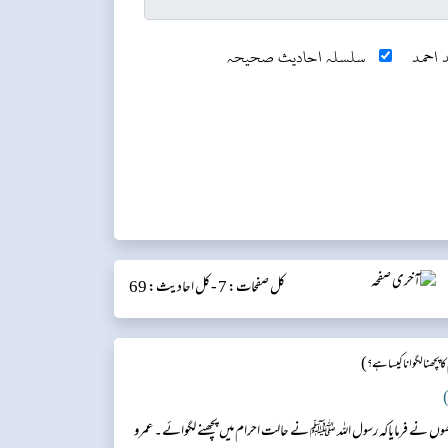
 احمد
سلسلہ احادیث صحیحہ
کل صفحات: 7 -
کل احادیث: 69
)
ا پچھنا لگوانا کیسا ہے؟
)
ں نے فرمایاکہ رسول اللہ ﷺ نے حالت احرام میں پچھنے لگوائے۔ عمرو