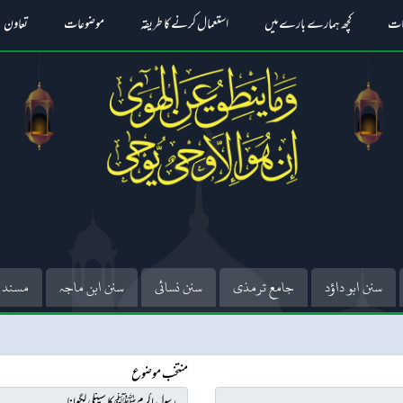
ات
کچھ ہمارے بارے میں
استعمال کرنے کا طریقہ
موضوعات
تعاون
سنن ابو داؤد
جامع ترمذی
سنن نسائی
سنن ابن ماجہ
مسند 
منتخب موضوع