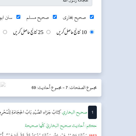
صحیح بخاری
صحیح مسلم
سنن ابو 
10 نتائج حاصل کریں
25 نتائج حاصل کریں
مجموع الصفحات: 7 -
مجموع أحاديث: 69
1
‌‌صحيح البخاري
کِتَابُ جَزَاءِ الصَّيْدِ
بَابُ الحِجَامَةِ لِلْمُحْرِمِ
حکم:
أحاديث صحيح البخاريّ كلّها صحيحة
1853
حَدَّثَنَا عَلِيُّ بْنُ عَبْدِ اللَّهِ حَدَّثَنَا سُفْيَانُ قَالَ قَالَ لَنَا عَمْرٌو