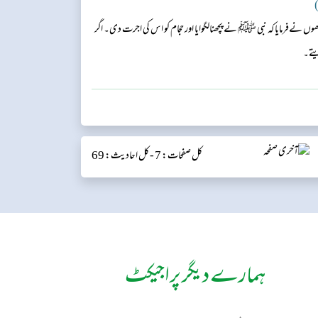
)
 نےفرمایا کہ نبی ﷺ نے پچھنالگوایا اور حجام کو اس کی اجرت دی۔ اگر
یتے۔
کل صفحات: 7 -
کل احادیث: 69
ہمارے دیگر پراجیکٹ