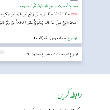
حکم:
أحاديث صحيح البخاريّ كلّها صحيحة
2298
حَدَّثَنَا مُسَدَّدٌ حَدَّثَنَا يَزِيدُ بْنُ زُرَيْعٍ عَنْ خَالِدٍ عَنْ عِكْرِمَةَ
احْتَجَمَ النَّبِيُّ صَلَّى اللَّهُ عَلَيْهِ وَسَلَّمَ وَأَعْطَى الْحَجَّامَ أَجْرَهُ وَلَوْ عَلِمَ 
الموضوع:
حجامة رسول الله (العلم)
مجموع الصفحات: 7 -
مجموع أحاديث: 69
رابطہ کریں