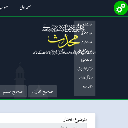
صفحہ اول
خصوصی
محدث لائبریری
محدث فتویٰ
محدث فورم
محدث میگزین
محدث میڈیا
قرآن لائبریری
رسائل و جرائد
شاملہ اردو
صحیح بخاری
صحیح مسلم
الموضوع المختار