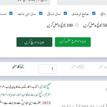
داؤد
جامع ترمذی
سنن نسائی
سنن ابن ماجہ
مسند
50 نتائج حاصل کریں
100 نتائج حاصل کریں
دوبارہ موضوع منتخب کریں
صحیح بخاری:
(
کتاب: شکار کے بدلے کا بیان
باب : محرم ک
مترجم:
شیخ الحدیث حافظ عبد الستار حماد (دار السلام
1853
. حضرت ابن عباس ؓ سےروایت ہے، انھو
 أَوَّلُ شَيْءٍ سَمِعْتُ عَطَاءً يَقُولُ سَمِعْتُ ابْنَ