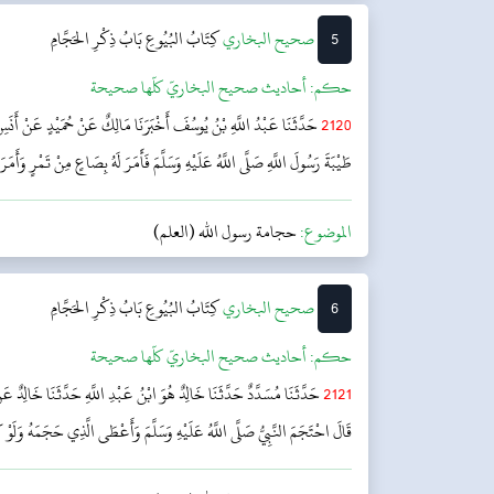
5
‌‌صحيح البخاري
كِتَابُ البُيُوعِ
بَابُ ذِكْرِ الحَجَّامِ
حکم:
أحاديث صحيح البخاريّ كلّها صحيحة
2120
حَدَّثَنَا عَبْدُ اللَّهِ بْنُ يُوسُفَ أَخْبَرَنَا مَالِكٌ عَنْ حُمَيْدٍ عَنْ أَنَس
طَيْبَةَ رَسُولَ اللَّهِ صَلَّى اللَّهُ عَلَيْهِ وَسَلَّمَ فَأَمَرَ لَهُ بِصَاعٍ مِنْ تَمْرٍ وَأَمَر
الموضوع:
حجامة رسول الله (العلم)
6
‌‌صحيح البخاري
كِتَابُ البُيُوعِ
بَابُ ذِكْرِ الحَجَّامِ
حکم:
أحاديث صحيح البخاريّ كلّها صحيحة
2121
حَدَّثَنَا مُسَدَّدٌ حَدَّثَنَا خَالِدٌ هُوَ ابْنُ عَبْدِ اللَّهِ حَدَّثَنَا خَالِدٌ
قَالَ احْتَجَمَ النَّبِيُّ صَلَّى اللَّهُ عَلَيْهِ وَسَلَّمَ وَأَعْطَى الَّذِي حَجَمَهُ وَلَوْ ك