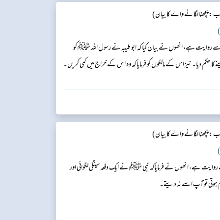
ب : پچھنا لگانے والے کا بیان)
)
ہ سے روایت ہے، انھوں نے بیان کیا کہ ابو طیبہ نے رسول اللہ ﷺ کو
 حکم دیا۔ نیز اس کے مالکوں کو فرمایا کہ وہ اس کے خراج میں کمی کریں۔
ب : پچھنا لگانے والے کا بیان)
)
. حضرت ابن عباس رضی اللہ تعالیٰ عنہ سے روایت ہے، انھوں نے فرمایاکہ نبی ﷺ نے ایک دفعہ سینگی لگوائی اور