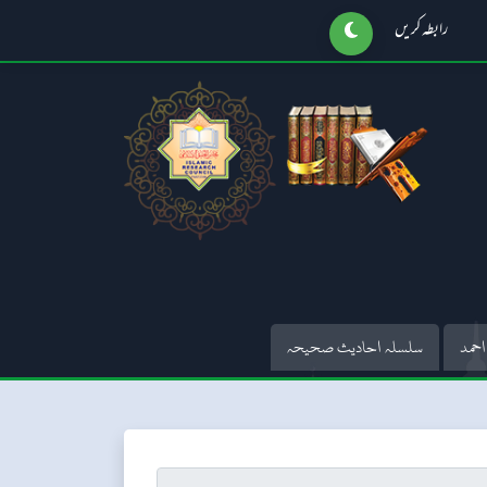
رابطہ کریں
احمد
سلسلہ احادیث صحیحہ