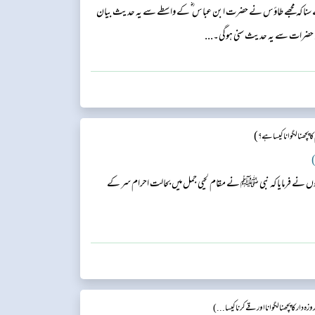
 ہوئے سنا کہ مجھے طاؤس نے حضرت ابن عباس ؓ کے واسطے سے یہ حدیث بیان
وں حضرات سے یہ حدیث سنی ہوگی۔...
)
ا پچھنا لگوانا کیسا ہے؟
)
وں نے فرمایا کہ نبی ﷺ نے مقام لحیی جمل میں بحالت احرام سر کے
زہ دار کا پچھنا لگوانا اور قے کرنا کیسا...)