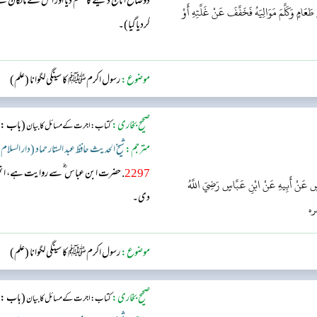
دوصاع اناج دینے کا حکم دیا اور اس کے مالکان سے
 طَعَامٍ وَكَلَّمَ مَوَالِيَهُ فَخَفَّفَ عَنْ غَلَّتِهِ أَوْ
کردیا گیا)۔
موضوع:
رسول اکرمﷺ کا سینگی لگوانا (علم)
صحیح بخاری:
(باب : پ
کتاب: اجرت کے مسائل کا بیان
مترجم:
شیخ الحدیث حافظ عبد الستار حماد (دار السلام
2297
. حضرت ابن عباس ؓ سے روایت ہے، انھو
ٍ عَنْ أَبِيهِ عَنْ ابْنِ عَبَّاسٍ رَضِيَ اللَّهُ
دی۔
جره
موضوع:
رسول اکرمﷺ کا سینگی لگوانا (علم)
صحیح بخاری:
(باب : پ
کتاب: اجرت کے مسائل کا بیان