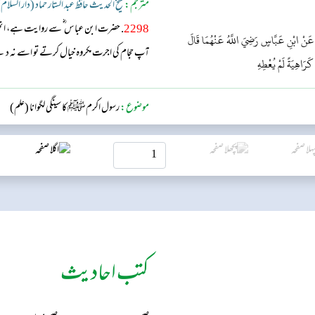
مترجم:
شیخ الحدیث حافظ عبد الستار حماد (دار السلام
2298
. حضرت ابن عباس ؓ سے روایت ہے، انھوں
 عَنْ ابْنِ عَبَّاسٍ رَضِيَ اللَّهُ عَنْهُمَا قَالَ
آپ حجام کی اجرت مکروہ خیال کرتے تو اسے نہ د
كَرَاهِيَةً لَمْ يُعْطِهِ
موضوع:
رسول اکرمﷺ کا سینگی لگوانا (علم)
کتب احادیث