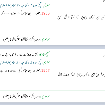
مترجم:
شیخ الحدیث حافظ عبد الستار حماد (دار السلام
1956
. حضرت ابن عباس ؓ سے روایت ہے کہ نبی کریم ﷺ نے حالت احرام اور حالت روزہ میں پچھنے لگوائے۔
ْ ابْنِ عَبَّاسٍ رَضِيَ اللَّهُ عَنْهُمَا أَنَّ النَّبِيَّ
موضوع:
رسول اکرمﷺ کا سینگی لگوانا (علم)
صحیح بخاری:
(
کتاب: روزے کے مسائل کا بیان
باب : رو
مِ
مترجم:
شیخ الحدیث حافظ عبد الستار حماد (دار السلام
1957
. حضرت ابن عباس ؓ ہی سے روایت ہے انھوں نے فرمایا کہ نبی کریم ﷺ نے بحالت روزہ سینگی لگوائی۔
رِمَةَ عَنْ ابْنِ عَبَّاسٍ رَضِيَ اللَّهُ عَنْهُمَا قَالَ
موضوع:
رسول اکرمﷺ کا سینگی لگوانا (علم)