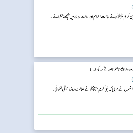
)
زہ دار کا پچھنا لگوانا اور قے کرنا کیسا...)
)