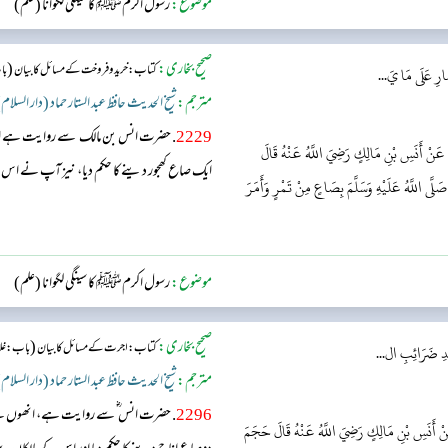
موضوع:
رسول اکرمﷺ کا سینگی لگوانا (علم)
صحیح بخاری:
(
کتاب: خرید و فروخت کے مسائل کا بیان
با
رِ عَلَى مَا يَ...
مترجم:
شیخ الحدیث حافظ عبد الستار حماد (دار السلام
2229
. حضرت انس بن مالک سے روایت ہے انھو
 عَنْ أَنَسِ بْنِ مَالِكٍ رَضِيَ اللَّهُ عَنْهُ قَالَ
ایک صاع کھجور دینے کا حکم دیا، نیز آپ نے اس 
 صَلَّى اللَّهُ عَلَيْهِ وَسَلَّمَ بِصَاعٍ مِنْ تَمْرٍ وَأَمَرَ
موضوع:
رسول اکرمﷺ کا سینگی لگوانا (علم)
صحیح بخاری:
(
کتاب: اجرت کے مسائل کا بیان
باب: غلام
ُدِ ضَرَائِبِ ال...
مترجم:
شیخ الحدیث حافظ عبد الستار حماد (دار السلام
2296
. حضرت انس ؓ سے روایت ہے، انھوں نے 
نْ أَنَسِ بْنِ مَالِكٍ رَضِيَ اللَّهُ عَنْهُ قَالَ حَجَمَ