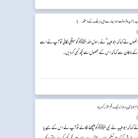
ب : خریدو فروخت اور اجارے میں ہر ملک کے دستور...)
)
ں نے کہا کہ ابو طیبہ ؓ نے رسول اللہ ﷺ کو سینگی لگائی تو آپ نے اسے
کے مالکان سے کہا کہ اس کے محصول سے کچھ کمی کردیں۔
 لونڈی پر روزانہ ایک رقم مقرر کردینا
)
کہا کہ ابو طیبہ نے نبی ﷺ کو پچھنے لگائے تو آپ نے اس کے لیے یا