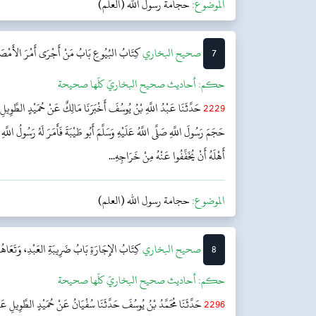
الموضوع:
حجامة رسول الله (العلم)
7
‌‌صحيح البخاري
كِتَابُ البُيُوعِ
بَابُ مَنْ أَجْرَى أَمْرَ الأَمْصَا
حکم:
أحاديث صحيح البخاريّ كلّها صحيحة
2229
حَدَّثَنَا عَبْدُ اللَّهِ بْنُ يُوسُفَ أَخْبَرَنَا مَالِكٌ عَنْ حُمَيْدٍ الطَّوِيلِ
حَجَمَ رَسُولَ اللَّهِ صَلَّى اللَّهُ عَلَيْهِ وَسَلَّمَ أَبُو طَيْبَةَ فَأَمَرَ لَهُ رَسُولُ اللَّهِ
أَهْلَهُ أَنْ يُخَفِّفُوا عَنْهُ مِنْ خَرَاجِهِ...
الموضوع:
حجامة رسول الله (العلم)
8
‌‌صحيح البخاري
كِتَابُ الإِجَارَةِ
بَابُ ضَرِيبَةِ العَبْدِ، وَتَعَاه
حکم:
أحاديث صحيح البخاريّ كلّها صحيحة
2296
حَدَّثَنَا مُحَمَّدُ بْنُ يُوسُفَ حَدَّثَنَا سُفْيَانُ عَنْ حُمَيْدٍ الطَّوِيلِ عَ