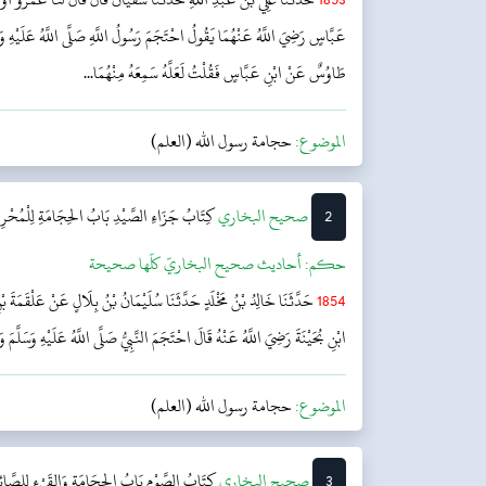
عَبَّاسٍ رَضِيَ اللَّهُ عَنْهُمَا يَقُولُ احْتَجَمَ رَسُولُ اللَّهِ صَلَّى اللَّهُ عَلَيْهِ وَسَل
طَاوُسٌ عَنْ ابْنِ عَبَّاسٍ فَقُلْتُ لَعَلَّهُ سَمِعَهُ مِنْهُمَا...
الموضوع:
حجامة رسول الله (العلم)
2
‌‌صحيح البخاري
کِتَابُ جَزَاءِ الصَّيْدِ
بَابُ الحِجَامَةِ لِلْمُحْرِم
حکم:
أحاديث صحيح البخاريّ كلّها صحيحة
1854
حَدَّثَنَا خَالِدُ بْنُ مَخْلَدٍ حَدَّثَنَا سُلَيْمَانُ بْنُ بِلَالٍ عَنْ عَلْقَمَةَ ب
ابْنِ بُحَيْنَةَ رَضِيَ اللَّهُ عَنْهُ قَالَ احْتَجَمَ النَّبِيُّ صَلَّى اللَّهُ عَلَيْهِ وَسَلَّمَ 
الموضوع:
حجامة رسول الله (العلم)
3
‌‌صحيح البخاري
كِتَابُ الصَّوْمِ
بَابُ الحِجَامَةِ وَالقَيْءِ لِلصَّائِ