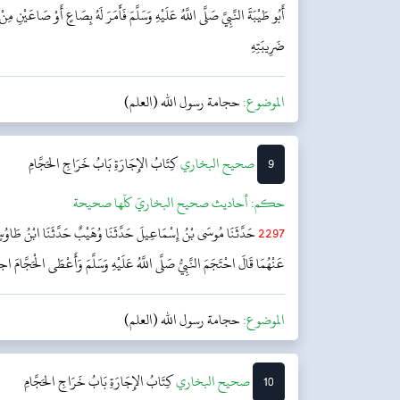
أَبُو طَيْبَةَ النَّبِيَّ صَلَّى اللَّهُ عَلَيْهِ وَسَلَّمَ فَأَمَرَ لَهُ بِصَاعٍ أَوْ صَاعَيْنِ مِنْ
ضَرِيبَتِهِ
الموضوع:
حجامة رسول الله (العلم)
9
‌‌صحيح البخاري
كِتَابُ الإِجَارَةِ
بَابُ خَرَاجِ الحَجَّامِ
حکم:
أحاديث صحيح البخاريّ كلّها صحيحة
2297
حَدَّثَنَا مُوسَى بْنُ إِسْمَاعِيلَ حَدَّثَنَا وُهَيْبٌ حَدَّثَنَا ابْنُ طَاوُس
عَنْهُمَا قَالَ احْتَجَمَ النَّبِيُّ صَلَّى اللَّهُ عَلَيْهِ وَسَلَّمَ وَأَعْطَى الْحَجَّامَ ا
الموضوع:
حجامة رسول الله (العلم)
10
‌‌صحيح البخاري
كِتَابُ الإِجَارَةِ
بَابُ خَرَاجِ الحَجَّامِ