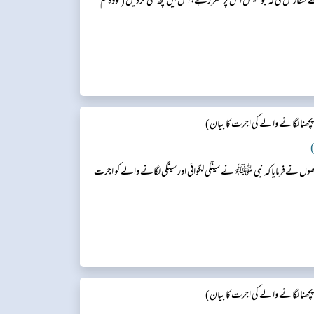
 سفارش کی کہ جو ٹیکس اس پر مقررہے، اس میں کچھ کمی کردیں (تووہ کم
چھنا لگانے والے کی اجرت کا بیان)
)
ں نےفرمایا کہ نبی ﷺ نے سینگی لگوائی اور سینگی لگانے والے کو اجرت
چھنا لگانے والے کی اجرت کا بیان)