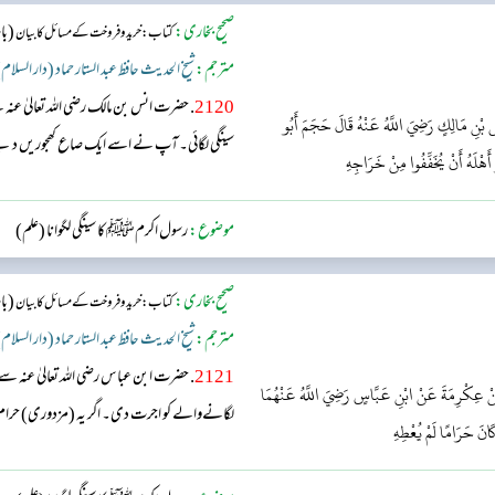
صحیح بخاری:
(با
کتاب: خرید و فروخت کے مسائل کا بیان
مترجم:
شیخ الحدیث حافظ عبد الستار حماد (دار السلام
2120
. حضرت انس بن مالک رضی اللہ تعالیٰ عن
ِ بْنِ مَالِكٍ رَضِيَ اللَّهُ عَنْهُ قَالَ حَجَمَ أَبُو
سینگی لگائی۔ آپ نے اسے ایک صاع کھجوریں دینے کا
َ أَهْلَهُ أَنْ يُخَفِّفُوا مِنْ خَرَاجِهِ
موضوع:
رسول اکرمﷺ کا سینگی لگوانا (علم)
صحیح بخاری:
(با
کتاب: خرید و فروخت کے مسائل کا بیان
مترجم:
شیخ الحدیث حافظ عبد الستار حماد (دار السلام
2121
 عَنْ عِكْرِمَةَ عَنْ ابْنِ عَبَّاسٍ رَضِيَ اللَّهُ عَنْهُمَا
لگانےوالے کو اجرت دی۔ اگر یہ (مزدوری) حرام ہوتی تو آپ اسے نہ دیتے۔
َانَ حَرَامًا لَمْ يُعْطِهِ