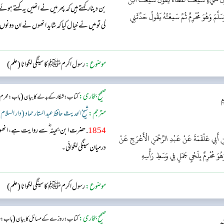
بن دینار کہتے ہیں کہ پھر میں نے انھیں یہ کہتے
َّمَ وَهُوَ مُحْرِمٌ ثُمَّ سَمِعْتُهُ يَقُولُ حَدَّثَنِي
کی تو میں نے خیال کیا کہ شاید انھوں نے ان دون
موضوع:
رسول اکرمﷺ کا سینگی لگوانا (علم)
صحیح بخاری:
(
کتاب: شکار کے بدلے کا بیان
باب : محرم ک
ِ
مترجم:
شیخ الحدیث حافظ عبد الستار حماد (دار السلام
1854
. حضرت ابن بحینہ ؓ سے روایت ہے، انھ
ْنِ أَبِي عَلْقَمَةَ عَنْ عَبْدِ الرَّحْمَنِ الْأَعْرَجِ عَنْ
درمیان سینگی لگوائی۔
وَهُوَ مُحْرِمٌ بِلَحْيِ جَمَلٍ فِي وَسَطِ رَأْسِهِ
موضوع:
رسول اکرمﷺ کا سینگی لگوانا (علم)
صحیح بخاری:
(
کتاب: روزے کے مسائل کا بیان
باب : رو
مِ