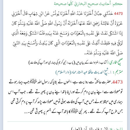
حکم:
أحاديث صحيح البخاريّ كلّها صحيحة
4473
حَدَّثَنِي حِبَّانُ أَخْبَرَنَا عَبْدُ اللَّهِ أَخْبَرَنَا يُونُسُ عَنْ ابْنِ شِهَابٍ قَالَ أَخْبَرَنِي
عُرْوَةُ أَنَّ عَائِشَةَ رَضِيَ اللَّهُ عَنْهَا أَخْبَرَتْهُ أَنَّ رَسُولَ اللَّهِ صَلَّى اللَّهُ عَلَيْهِ وَسَلَّمَ كَانَ
إِذَا اشْتَكَى نَفَثَ عَلَى نَفْسِهِ بِالْمُعَوِّذَاتِ وَمَسَحَ عَنْهُ بِيَدِهِ فَلَمَّا اشْتَكَى وَجَعَهُ الَّذِي
تُوُفِّيَ فِيهِ طَفِقْتُ أَنْفِثُ عَلَى نَفْسِهِ بِالْمُعَوِّذَاتِ الَّتِي كَانَ يَنْفِثُ وَأَمْسَحُ بِيَدِ النَّبِيِّ
صَلَّى اللَّهُ عَلَيْهِ وَسَلَّمَ عَنْهُ...
صحیح بخاری:
(
)
کتاب: غزوات کے بیان میں
باب: نبی کریم کی بیماری اور آپ کی وفات
مترجم:
١. شیخ الحدیث حافظ عبد الستار حماد (دار السلام)
4473
. حضرت عائشہ‬ ؓ س‬ے روایت ہے، انہوں نے بتایا کہ رسول اللہ ﷺ جب بیمار ہوتے
تو معوذات سے اپنے بدن پر دم کرتے اور اپنا ہاتھ اپنے بدن پر پھیرتے تھے۔ جب آپ اس
بیماری میں مبتلا ہوئے جس میں آپ کی وفات ہوئی تو میں معوذات پڑھ کر آپ پر دم کرتی تھی
جس طرح آپ کرتے تھے۔ پھر نبی ﷺ کا ہاتھ آپ کے جسم پر پھیرتی تھی۔...
الموضوع:
الاسترقاء بالقرآن (العلم)