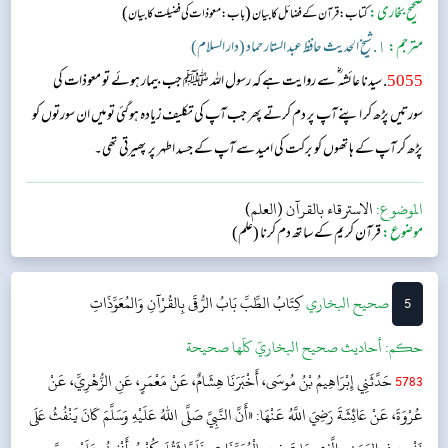
صحیح بخاری:
(
)
کتاب: قرآن کے فضائل کا بیان
باب: معوذات کی فضیلت کا بیان
مترجم:
١. شیخ الحدیث حافظ عبد الستار حماد (دار السلام)
5055
. سیدنا عائشہ‬ ؓ س‬ے روایت ہے کہ رسول اللہ ﷺ جب بیمار ہوئے تو معوذات کی
سورتیں پڑھ کر اپنے آپ پر دم کرتے پھر جب آپ کی تکلیف زیادہ ہوگئی تو میں ان سورتوں کو
پڑھ کر آپ کے ہاتھوں کو برکت کی امید سے آپ کے جسد اطہر پر پھیرتی تھی۔
الموضوع:
الاسترقاء بالقرآن (العلم)
موضوع:
قرآن کریم کے ساتھ دم کرنا (علم)
5
‌‌صحيح البخاري
كِتَابُ الطِّبِّ
بَابُ الرُّقَى بِالقُرْآنِ وَالمُعَوِّذَاتِ
حکم:
أحاديث صحيح البخاريّ كلّها صحيحة
5783
حَدَّثَنِي إِبْرَاهِيمُ بْنُ مُوسَى، أَخْبَرَنَا هِشَامٌ، عَنْ مَعْمَرٍ، عَنِ الزُّهْرِيِّ، عَنْ
عُرْوَةَ، عَنْ عَائِشَةَ رَضِيَ اللَّهُ عَنْهَا: «أَنَّ النَّبِيَّ صَلَّى اللهُ عَلَيْهِ وَسَلَّمَ كَانَ يَنْفُثُ عَلَى