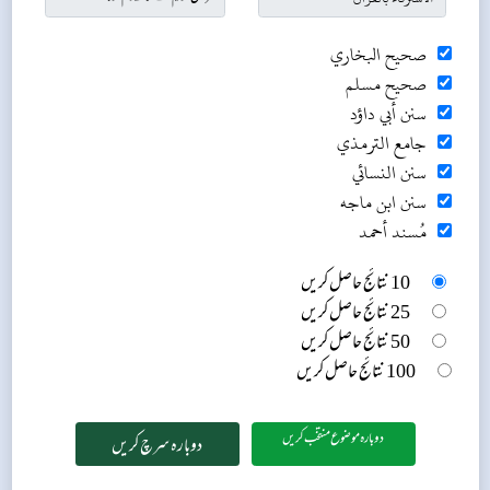
صحيح البخاري
صحيح مسلم
سنن أبي داؤد
جامع الترمذي
سنن النسائي
سنن ابن ماجه
مُسند أحمد
10 نتائج حاصل کریں
25 نتائج حاصل کریں
50 نتائج حاصل کریں
100 نتائج حاصل کریں
دوبارہ موضوع منتخب کریں