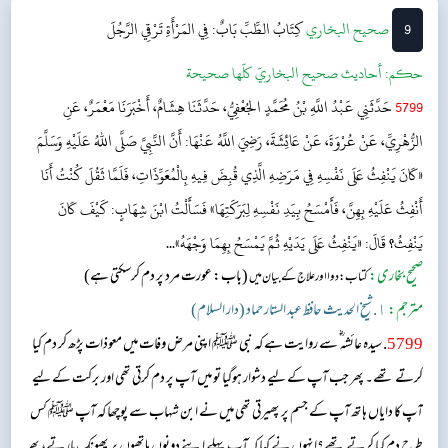
ہے۔ ہم نے ...
9
‌‌صحيح البخاري
كِتَابُ الطِّبِّ
بَابٌ: فِي المَرْأَةِ تَرْقِي الرَّجُلَ
حکم:
أحاديث صحيح البخاريّ كلّها صحيحة
5799
حَدَّثَنِي عَبْدُ اللَّهِ بْنُ مُحَمَّدٍ الجُعْفِيُّ، حَدَّثَنَا هِشَامٌ، أَخْبَرَنَا مَعْمَرٌ، عَنِ
الزُّهْرِيِّ، عَنْ عُرْوَةَ، عَنْ عَائِشَةَ، رَضِيَ اللَّهُ عَنْهَا: أَنَّ النَّبِيَّ صَلَّى اللهُ عَلَيْهِ وَسَلَّمَ
«كَانَ يَنْفِثُ عَلَى نَفْسِهِ فِي مَرَضِهِ الَّذِي قُبِضَ فِيهِ بِالْمُعَوِّذَاتِ، فَلَمَّا ثَقُلَ كُنْتُ أَنَا
أَنْفِثُ عَلَيْهِ بِهِنَّ، فَأَمْسَحُ بِيَدِ نَفْسِهِ لِبَرَكَتِهَا» فَسَأَلْتُ ابْنَ شِهَابٍ: كَيْفَ كَانَ
يَنْفِثُ؟ قَالَ: «يَنْفِثُ عَلَى يَدَيْهِ ثُمَّ يَمْسَحُ بِهِمَا وَجْهَهُ»...
صحیح بخاری:
(باب: عورت مرد پر دم کرسکتی ہے)
کتاب: دوا اور علاج کے بیان میں
مترجم:
١. شیخ الحدیث حافظ عبد الستار حماد (دار السلام)
5799
. سیدہ عائشہ‬ ؓ س‬ے روایت ہے کہ نبی ﷺ اپنی مرض وفات میں معوذات پڑھ کر دم کیا
کرتے تھے۔ پھر جب آپ کے لیے دشوار ہوگیا تو میں آپ پر دم کرتی تھی اور برکت کے لیے
آپ کا دایاں ہاتھ آپ کے جسم پر پھیرتی تھی میں نے ابن شہاب سے پوچھا کہ آپ ﷺ کس
طرح دم کیا کرتے تھے؟انہوں نے کہا کہ آپ پہلے اپنے دونوں ہاتھوں پر پھونک مارتے، پھر