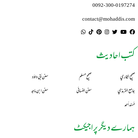
0092-300-0197274
contact@mohaddis.com
کتب احادیث
صحيح البخاري
صحيح مسلم
سنن أبي داؤد
جامع الترمذي
سنن النسائي
سنن ابن ماجه
مُسند أحمد
ہمارے دیگر پراجیکٹ