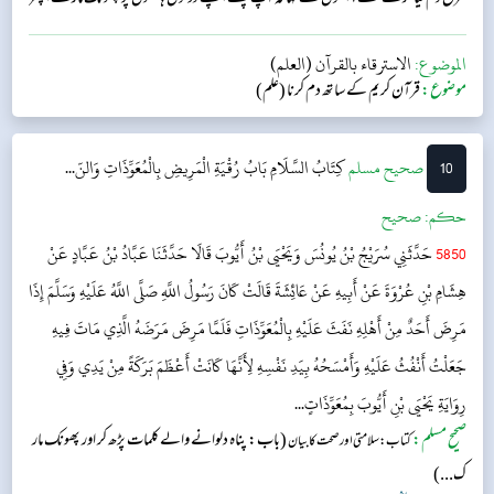
انہیں اپنے چہرہ انور پر پھیرلیتے تھے۔...
الموضوع:
الاسترقاء بالقرآن (العلم)
موضوع:
قرآن کریم کے ساتھ دم کرنا (علم)
10
‌صحيح مسلم
كِتَابُ السَّلَامِ
بَابُ رُقْيَةِ الْمَرِيضِ بِالْمُعَوِّذَاتِ وَالنّ...
حکم:
صحیح
5850
حَدَّثَنِي سُرَيْجُ بْنُ يُونُسَ وَيَحْيَى بْنُ أَيُّوبَ قَالَا حَدَّثَنَا عَبَّادُ بْنُ عَبَّادٍ عَنْ
هِشَامِ بْنِ عُرْوَةَ عَنْ أَبِيهِ عَنْ عَائِشَةَ قَالَتْ كَانَ رَسُولُ اللَّهِ صَلَّى اللَّهُ عَلَيْهِ وَسَلَّمَ إِذَا
مَرِضَ أَحَدٌ مِنْ أَهْلِهِ نَفَثَ عَلَيْهِ بِالْمُعَوِّذَاتِ فَلَمَّا مَرِضَ مَرَضَهُ الَّذِي مَاتَ فِيهِ
جَعَلْتُ أَنْفُثُ عَلَيْهِ وَأَمْسَحُهُ بِيَدِ نَفْسِهِ لِأَنَّهَا كَانَتْ أَعْظَمَ بَرَكَةً مِنْ يَدِي وَفِي
رِوَايَةِ يَحْيَى بْنِ أَيُّوبَ بِمُعَوِّذَاتٍ...
صحیح مسلم:
(باب: پناہ دلوانے والے کلمات پڑھ کر اور پھونک مار
کتاب: سلامتی اور صحت کابیان
ک...)