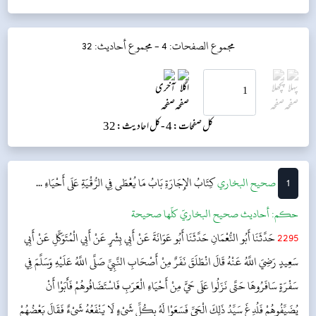
مجموع الصفحات: 4 -
مجموع أحاديث: 32
کل صفحات: 4 -
کل احادیث: 32
1
‌‌صحيح البخاري
كِتَابُ الإِجَارَةِ
بَابُ مَا يُعْطَى فِي الرُّقْيَةِ عَلَى أَحْيَاءِ ...
حکم:
أحاديث صحيح البخاريّ كلّها صحيحة
2295
حَدَّثَنَا أَبُو النُّعْمَانِ حَدَّثَنَا أَبُو عَوَانَةَ عَنْ أَبِي بِشْرٍ عَنْ أَبِي الْمُتَوَكِّلِ عَنْ أَبِي
سَعِيدٍ رَضِيَ اللَّهُ عَنْهُ قَالَ انْطَلَقَ نَفَرٌ مِنْ أَصْحَابِ النَّبِيِّ صَلَّى اللَّهُ عَلَيْهِ وَسَلَّمَ فِي
سَفْرَةٍ سَافَرُوهَا حَتَّى نَزَلُوا عَلَى حَيٍّ مِنْ أَحْيَاءِ الْعَرَبِ فَاسْتَضَافُوهُمْ فَأَبَوْا أَنْ
يُضَيِّفُوهُمْ فَلُدِغَ سَيِّدُ ذَلِكَ الْحَيِّ فَسَعَوْا لَهُ بِكُلِّ شَيْءٍ لَا يَنْفَعُهُ شَيْءٌ فَقَالَ بَعْضُهُمْ