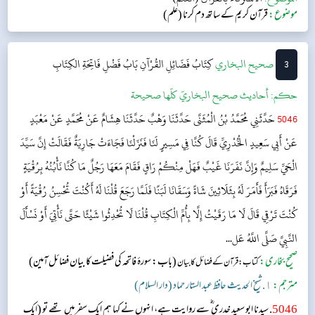
موضوع:
قرآن کریم کے ساتھ دم کرنا (علم)
3
‌‌صحيح البخاري
كِتَابُ فَضَائِلِ القُرْآنِ
بَابُ فَضْلِ فَاتِحَةِ الكِتَابِ
حکم:
أحاديث صحيح البخاريّ كلّها صحيحة
5046
حَدَّثَنِي مُحَمَّدُ بْنُ الْمُثَنَّى حَدَّثَنَا وَهْبٌ حَدَّثَنَا هِشَامٌ عَنْ مُحَمَّدٍ عَنْ مَعْبَدٍ
عَنْ أَبِي سَعِيدٍ الْخُدْرِيِّ قَالَ كُنَّا فِي مَسِيرٍ لَنَا فَنَزَلْنَا فَجَاءَتْ جَارِيَةٌ فَقَالَتْ إِنَّ سَيِّدَ
الْحَيِّ سَلِيمٌ وَإِنَّ نَفَرَنَا غَيْبٌ فَهَلْ مِنْكُمْ رَاقٍ فَقَامَ مَعَهَا رَجُلٌ مَا كُنَّا نَأْبُنُهُ بِرُقْيَةٍ
فَرَقَاهُ فَبَرَأَ فَأَمَرَ لَهُ بِثَلَاثِينَ شَاةً وَسَقَانَا لَبَنًا فَلَمَّا رَجَعَ قُلْنَا لَهُ أَكُنْتَ تُحْسِنُ رُقْيَةً أَوْ
كُنْتَ تَرْقِي قَالَ لَا مَا رَقَيْتُ إِلَّا بِأُمِّ الْكِتَابِ قُلْنَا لَا تُحْدِثُوا شَيْئًا حَتَّى نَأْتِيَ أَوْ نَسْأَلَ
النَّبِيَّ صَلَّى اللَّهُ عَل...
صحیح بخاری:
(باب: سورۂ فاتحہ کی فضیلت کا بیان فضائل آمین)
کتاب: قرآن کے فضائل کا بیان
مترجم:
١. شیخ الحدیث حافظ عبد الستار حماد (دار السلام)
5046
. سیدنا ابو سعید خدری ؓ سے روایت ہے، انہوں نے کہا ہم ایک سفر میں تھے تو (ایک