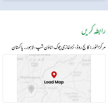
رابطہ کریں
مرکز النور: کالج روڈ، نزد غازی چوک، ٹاؤن شپ، لاہور ۔ پاکستان