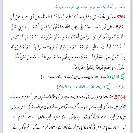
حکم:
أحاديث صحيح البخاريّ كلّها صحيحة
5784
حَدَّثَنِي مُحَمَّدُ بْنُ بَشَّارٍ، حَدَّثَنَا غُنْدَرٌ، حَدَّثَنَا شُعْبَةُ، عَنْ أَبِي بِشْرٍ، عَنْ أَبِي
المُتَوَكِّلِ، عَنْ أَبِي سَعِيدٍ الخُدْرِيِّ رَضِيَ اللَّهُ عَنْهُ أَنَّ نَاسًا مِنْ أَصْحَابِ النَّبِيِّ صَلَّى
اللهُ عَلَيْهِ وَسَلَّمَ أَتَوْا عَلَى حَيٍّ مِنْ أَحْيَاءِ العَرَبِ فَلَمْ يَقْرُوهُمْ، فَبَيْنَمَا هُمْ كَذَلِكَ، إِذْ
لُدِغَ سَيِّدُ أُولَئِكَ، فَقَالُوا: هَلْ مَعَكُمْ مِنْ دَوَاءٍ أَوْ رَاقٍ؟ فَقَالُوا: إِنَّكُمْ لَمْ تَقْرُونَا،
وَلاَ نَفْعَلُ حَتَّى تَجْعَلُوا لَنَا جُعْلًا، فَجَعَلُوا لَهُمْ قَطِيعًا مِنَ الشَّاءِ، فَجَعَلَ يَقْرَأُ بِأُمِّ
القُرْآنِ، وَيَجْمَعُ بُزَاقَهُ وَيَتْفِلُ، فَبَرَأَ فَأ...
صحیح بخاری:
(
)
کتاب: دوا اور علاج کے بیان میں
باب: سورۃ فاتحہ سے دم کرنا
مترجم:
١. شیخ الحدیث حافظ عبد الستار حماد (دار السلام)
5784
. حضرت ابوسعید خدری ؓ سے روایت ہے کہ نبی ﷺ کے چند صحابہ کرام عرب کے
قبائل میں سے کسی قبیلے کے پاس سے گزرے تو انہوں نے ان کی ضیافت نہ کی۔ اس دوران
میں اس قبیلے کے سردار کو کسی زہریلے جانور نے کاٹ لیا۔ قبیلے والوں نے صحابہ کرام سے
کہا: تمہارے پاس اس کی کوئی دوا یا دم کرنے والا ہے؟صحابہ کرام نے کہا: تم لوگوں نے