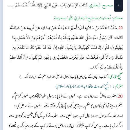
3
‌‌صحيح البخاري
كِتَابُ الإِيمَانِ
بَابُ : قَوْلِ النَّبِيِّ ﷺ: «أَنَا أَعْلَمُكُمْ ب...
حکم:
أحاديث صحيح البخاريّ كلّها صحيحة
20
حَدَّثَنَا مُحَمَّدُ بْنُ سَلاَمٍ، قَالَ: أَخْبَرَنَا عَبْدَةُ، عَنْ هِشَامٍ، عَنْ أَبِيهِ، عَنْ عَائِشَةَ،
قَالَتْ: كَانَ رَسُولُ اللَّهِ صَلَّى اللهُ عَلَيْهِ وَسَلَّمَ إِذَا أَمَرَهُمْ، أَمَرَهُمْ مِنَ الأَعْمَالِ بِمَا
يُطِيقُونَ، قَالُوا: إِنَّا لَسْنَا كَهَيْئَتِكَ يَا رَسُولَ اللَّهِ، إِنَّ اللَّهَ قَدْ غَفَرَ لَكَ مَا تَقَدَّمَ مِنْ
ذَنْبِكَ وَمَا تَأَخَّرَ، فَيَغْضَبُ حَتَّى يُعْرَفَ الغَضَبُ فِي وَجْهِهِ، ثُمَّ يَقُولُ: «إِنَّ أَتْقَاكُمْ
وَأَعْلَمَكُمْ بِاللَّهِ أَنَا.»...
صحیح بخاری:
(
کتاب: ایمان کے بیان میں
باب: رسول اللہ صلی اللہ علیہ وسلم کے اس ارشاد ک...)
مترجم:
١. شیخ الحدیث حافظ عبد الستار حماد (دار السلام)
20
. حضرت عائشہ ؓ سے روایت ہے، انہوں نے فرمایا: رسول اللہ ﷺ جب صحابہ کرام ؓ کو
حکم دیتے تو انھی کاموں کا حکم دیتے جن کو وہ بآسانی کر سکتے تھے۔ انہوں نے عرض کیا:
اے اللہ کے رسول! ہمارا حال آپ جیسا نہیں ہے۔ اللہ نے آپ کی اگلی پچھلی ہر کوتاہی سے
درگزر فرمایا ہے۔ یہ سن کر آپ ﷺ اس قدر ناراض ہوئے کہ آپ کے چہرہ مبارک پر غصے کا