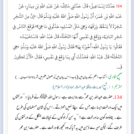
134
حَدَّثَنَا إِسْمَاعِيلُ، قَالَ: حَدَّثَنِي مَالِكٌ، عَنْ عَبْدِ اللَّهِ بْنِ دِينَارٍ، عَنْ
عَبْدِ اللَّهِ بْنِ عُمَرَ، أَنَّ رَسُولَ اللَّهِ صَلَّى اللهُ عَلَيْهِ وَسَلَّمَ قَالَ: «إِنَّ مِنَ الشَّجَرِ
شَجَرَةً لاَ يَسْقُطُ وَرَقُهَا، وَهِيَ مَثَلُ المُسْلِمِ، حَدِّثُونِي مَا هِيَ؟» فَوَقَعَ النَّاسُ فِي
شَجَرِ البَادِيَةِ، وَوَقَعَ فِي نَفْسِي أَنَّهَا النَّخْلَةُ، قَالَ عَبْدُ اللَّهِ: فَاسْتَحْيَيْتُ،
فَقَالُوا: يَا رَسُولَ اللَّهِ، أَخْبِرْنَا بِهَا؟ فَقَالَ رَسُولُ اللَّهِ صَلَّى اللهُ عَلَيْهِ وَسَلَّمَ: «هِيَ
النَّخْلَةُ» قَالَ عَبْدُ اللَّهِ: فَحَدَّثْتُ أَبِي بِمَا وَقَعَ فِي نَفْسِي، فَقَالَ: «لَأَنْ تَكُونَ
قُ...
صحیح بخاری:
(
کتاب: علم کے بیان میں
باب: اس بیان میں کہ حصول علم میں شرمانا مناسب ن...)
مترجم:
١. شیخ الحدیث حافظ عبد الستار حماد (دار السلام)
134
. حضرت عبداللہ بن عمر ؓ سے روایت ہے، رسول اللہ ﷺ نے فرمایا: ’’درختوں
میں ایک درخت ایسا ہے جس کے پتے نہیں جھڑتے۔ اس کی شان مسلمان کی طرح
ہے۔ بتاؤ وہ کون سا درخت ہے؟‘‘ یہ سن کر لوگوں کے خیالات جنگل کے درختوں کی
طرف گئے، لیکن میرے ذہن میں یہ آیا کہ وہ کھجور کا درخت ہے۔ حضرت ابن عمر