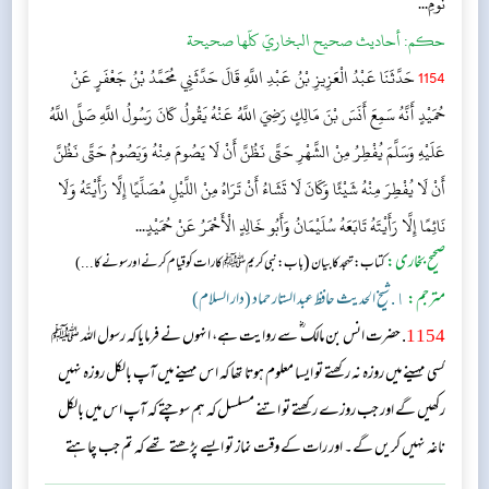
نَوْمِ...
حکم:
أحاديث صحيح البخاريّ كلّها صحيحة
1154
حَدَّثَنَا عَبْدُ الْعَزِيزِ بْنُ عَبْدِ اللَّهِ قَالَ حَدَّثَنِي مُحَمَّدُ بْنُ جَعْفَرٍ عَنْ
حُمَيْدٍ أَنَّهُ سَمِعَ أَنَسَ بْنَ مَالِكٍ رَضِيَ اللَّهُ عَنْهُ يَقُولُ كَانَ رَسُولُ اللَّهِ صَلَّى اللَّهُ
عَلَيْهِ وَسَلَّمَ يُفْطِرُ مِنْ الشَّهْرِ حَتَّى نَظُنَّ أَنْ لَا يَصُومَ مِنْهُ وَيَصُومُ حَتَّى نَظُنَّ
أَنْ لَا يُفْطِرَ مِنْهُ شَيْئًا وَكَانَ لَا تَشَاءُ أَنْ تَرَاهُ مِنْ اللَّيْلِ مُصَلِّيًا إِلَّا رَأَيْتَهُ وَلَا
نَائِمًا إِلَّا رَأَيْتَهُ تَابَعَهُ سُلَيْمَانُ وَأَبُو خَالِدٍ الْأَحْمَرُ عَنْ حُمَيْدٍ...
صحیح بخاری:
(
کتاب: تہجد کا بیان
باب: نبی کریم ﷺ کا رات کو قیام کرنے اور سونے کا...)
مترجم:
١. شیخ الحدیث حافظ عبد الستار حماد (دار السلام)
1154
. حضرت انس بن مالک ؓ سے روایت ہے، انہوں نے فرمایا کہ رسول اللہ ﷺ
کسی مہینے میں روزہ نہ رکھتے تو ایسا معلوم ہوتا تھا کہ اس مہینے میں آپ بالکل روزہ نہیں
رکھیں گے اور جب روزے رکھتے تو اتنے مسلسل کہ ہم سوچتے کہ آپ اس میں بالکل
ناغہ نہیں کریں گے۔ اور رات کے وقت نماز تو ایسے پڑھتے تھے کہ تم جب چاہتے
آپ کو نماز پڑھتے دیکھ لیتے اور جب چاہتے آپ کو محوِ خواب دیکھ لیتے۔ سلیمان بن