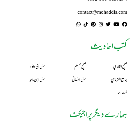
contact@mohaddis.com
کتب احادیث
صحيح البخاري
صحيح مسلم
سنن أبي داؤد
جامع الترمذي
سنن النسائي
سنن ابن ماجه
مُسند أحمد
ہمارے دیگر پراجیکٹ