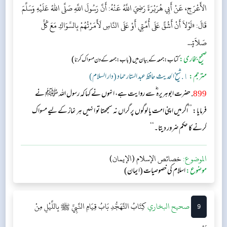
الأَعْرَجِ، عَنْ أَبِي هُرَيْرَةَ رَضِيَ اللَّهُ عَنْهُ: أَنَّ رَسُولَ اللَّهِ صَلَّى اللهُ عَلَيْهِ وَسَلَّمَ
قَالَ: «لَوْلاَ أَنْ أَشُقَّ عَلَى أُمَّتِي أَوْ عَلَى النَّاسِ لَأَمَرْتُهُمْ بِالسِّوَاكِ مَعَ كُلِّ
صَلاَةٍ...
صحیح بخاری:
(
)
کتاب: جمعہ کے بیان میں
باب: جمعہ کے دن مسواک کرنا
مترجم:
١. شیخ الحدیث حافظ عبد الستار حماد (دار السلام)
899
. حضرت ابوہریرہ ؓ سے روایت ہے، انہوں نے کہا کہ رسول اللہ ﷺ نے
فرمایا: ’’اگر میں اپنی امت یا لوگوں پر گراں نہ سمجھتا تو انہیں ہر نماز کے لیے مسواک
کرنے کا حکم ضرور دیتا۔‘‘
الموضوع:
خصائص الإسلام (الإيمان)
موضوع:
اسلام کی خصوصیات (ایمان)
9
‌‌صحيح البخاري
كِتَابُ التَّهَجُّدِ
بَابُ قِيَامِ النَّبِيِّ ﷺ بِاللَّيْلِ مِنْ