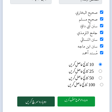
صحيح البخاري
صحيح مسلم
سنن أبي داؤد
جامع الترمذي
سنن النسائي
سنن ابن ماجه
مُسند أحمد
10 نتائج حاصل کریں
25 نتائج حاصل کریں
50 نتائج حاصل کریں
100 نتائج حاصل کریں
دوبارہ موضوع منتخب کریں