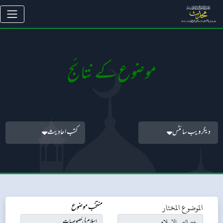
موضوع کے نتائج
دیگر ویب سائٹس
کتب احادیث
الموضوع المختار
منتخب موضوع