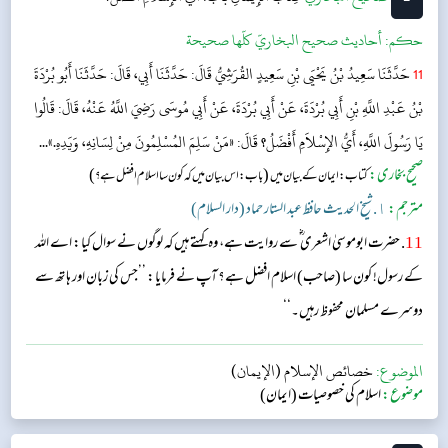
حکم:
أحاديث صحيح البخاريّ كلّها صحيحة
11
حَدَّثَنَا سَعِيدُ بْنُ يَحْيَى بْنِ سَعِيدٍ القُرَشِيُّ قَالَ: حَدَّثَنَا أَبِي، قَالَ: حَدَّثَنَا أَبُو بُرْدَةَ
بْنُ عَبْدِ اللَّهِ بْنِ أَبِي بُرْدَةَ، عَنْ أَبِي بُرْدَةَ، عَنْ أَبِي مُوسَى رَضِيَ اللَّهُ عَنْهُ، قَالَ: قَالُوا
يَا رَسُولَ اللَّهِ، أَيُّ الإِسْلاَمِ أَفْضَلُ؟ قَالَ: «مَنْ سَلِمَ المُسْلِمُونَ مِنْ لِسَانِهِ، وَيَدِهِ.»...
صحیح بخاری:
(
)
کتاب: ایمان کے بیان میں
باب: اس بیان میں کہ کون سا اسلام افضل ہے؟
مترجم:
١. شیخ الحدیث حافظ عبد الستار حماد (دار السلام)
11
. حضرت ابوموسیٰ اشعری ؓ سے روایت ہے، وہ کہتے ہیں کہ لوگوں نے سوال کیا: اے اللہ
کے رسول! کون سا (صاحب) اسلام افضل ہے؟ آپ نے فرمایا: ’’جس کی زبان اور ہاتھ سے
دوسرے مسلمان محفوظ رہیں۔‘‘
الموضوع:
خصائص الإسلام (الإيمان)
موضوع:
اسلام کی خصوصیات (ایمان)