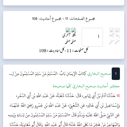
مجموع الصفحات: 11 -
مجموع أحاديث: 108
کل صفحات: 11 -
کل احادیث: 108
1
‌‌صحيح البخاري
كِتَابُ الإِيمَانِ
بَابٌ: المُسْلِمُ مَنْ سَلِمَ المُسْلِمُونَ مِنْ ل...
حکم:
أحاديث صحيح البخاريّ كلّها صحيحة
10
حَدَّثَنَا آدَمُ بْنُ أَبِي إِيَاسٍ، قَالَ: حَدَّثَنَا شُعْبَةُ، عَنْ عَبْدِ اللَّهِ بْنِ أَبِي السَّفَرِ،
وَإِسْمَاعِيلَ بْنِ أَبِي خَالِدٍ، عَنِ الشَّعْبِيِّ، عَنْ عَبْدِ اللَّهِ بْنِ عَمْرٍو رَضِيَ اللَّهُ عَنْهُمَا،
عَنِ النَّبِيِّ صَلَّى اللهُ عَلَيْهِ وَسَلَّمَ قَالَ: «المُسْلِمُ مَنْ سَلِمَ المُسْلِمُونَ مِنْ لِسَانِهِ وَيَدِهِ،
وَالمُهَاجِرُ مَنْ هَجَرَ مَا نَهَى اللَّهُ عَنْهُ» قَالَ أَبُو عَبْدِ اللَّهِ: وَقَالَ أَبُو مُعَاوِيَةَ، حَدَّثَنَا