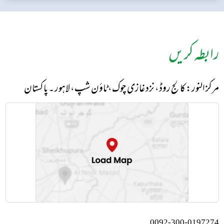
رابطہ کریں
مرکز النور: کالج روڈ، نزد غازی چوک، ٹاؤن شپ، لاہور ۔ پاکستان
0092-300-0197274