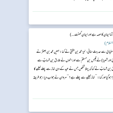
ا ایمان کا حصہ ہے اور ایمان گھٹت...)
ے سفیانؒ سے حدیث سنائی، نیز محمد بن مثنیٰؒ نے کہا: ہمیں محمد بن جعفرؒ نے
نؒ اور شعبہؒ) نے قیس بن مسلمؒ سے اور انہوں نے طارق بن شہابؒ سے
ارق بن شہابؒ نے کہا کہ پہلا شخص جس نے عید کے دن نماز سے پہلے خطبے کا
ہو گیا اور کہا: ’’نماز خطبے سے پہلے ہے؟‘‘ مروان نے جواب دیا: جو طریقہ
سعیدؓ نے کہا: اس انسان ...