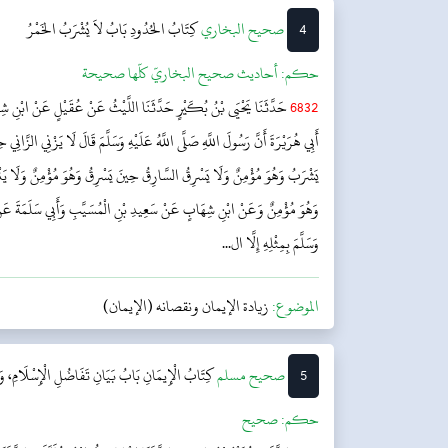
4
‌‌صحيح البخاري
كِتَابُ الحُدُودِ
بَابُ لاَ يُشْرَبُ الخَمْرُ
حکم:
أحاديث صحيح البخاريّ كلّها صحيحة
6832
حَدَّثَنَا يَحْيَى بْنُ بُكَيْرٍ حَدَّثَنَا اللَّيْثُ عَنْ عُقَيْلٍ عَنْ ابْنِ ش
أَبِي هُرَيْرَةَ أَنَّ رَسُولَ اللَّهِ صَلَّى اللَّهُ عَلَيْهِ وَسَلَّمَ قَالَ لَا يَزْنِي الزَّان
يَشْرَبُ وَهُوَ مُؤْمِنٌ وَلَا يَسْرِقُ السَّارِقُ حِينَ يَسْرِقُ وَهُوَ مُؤْمِنٌ وَلَا يَنْتَه
وَهُوَ مُؤْمِنٌ وَعَنْ ابْنِ شِهَابٍ عَنْ سَعِيدِ بْنِ الْمُسَيَّبِ وَأَبِي سَلَمَةَ عَنْ أَب
وَسَلَّمَ بِمِثْلِهِ إِلَّا ال...
الموضوع:
زيادة الإيمان ونقصانه (الإيمان)
5
‌صحيح مسلم
كِتَابُ الْإِيمَانِ
بَابُ بَيَانِ تَفَاضُلِ الْإِسْلَامِ، وَأَ
حکم:
صحیح