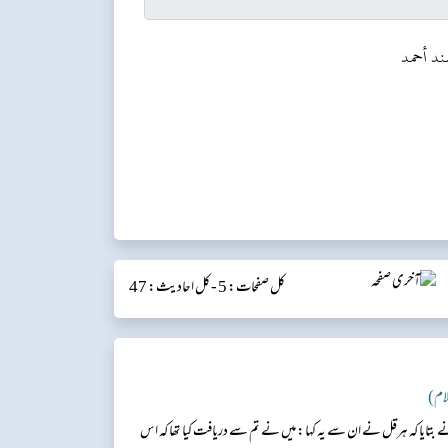
ند أحمد
کل صفحات: 5 -
کل احادیث: 47
نے بتایا کہ ہرقل نے ان سے یہ کہا: میں نے تم سے دریافت کیا تھا کہ اس