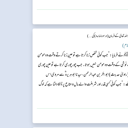
ہ تعالیٰ کے فرمان(درسورۂ مائدہ) کی ...)
ی ﷺ نے فرمایا: ”جب کوئی شخص زنا کرتا ہے تو عین زنا کرتے وقت وہ مومن
 نوشی کے وقت وہ مومن نہیں ہوتا۔ جب چور چوری کرتا ہے تو عین چوری
ئ حدیث) ابو بکر بن عبدالرحمن، سیدنا ابو ہریرہ ؓ سے مروی اس
 ”جب کوئی کسی قدر اور شرافت والے مال و متاع پر ڈاکا دالتا ہے کہ لوگ
ے وقت مومن نہیں رہتا۔“...