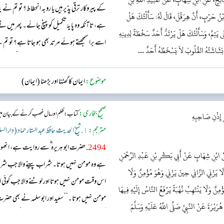
کے پیروکار ترقی پذیر ہیں یا روبہ انحطاط؟ تو تم نے ب
َ بْنُ حَرْبٍ، أَنَّ هِرَقْلَ، قَالَ لَهُ: سَأَلْتُكَ هَلْ
ہے، تا آنکہ وہ پایۂ تکمیل کو پہنچ جائے۔ پھر می
تِمَّ، وَسَأَلْتُكَ هَلْ يَرْتَدُّ أَحَدٌ سَخْطَةً لِدِينِهِ
اسے برا سمجھتے ہوئے مرتد بھی ہو جاتا ہے؟ تو ت
َشَاشَتُهُ القُلُوبَ لاَ يَسْخَطُهُ أَحَدٌ ....
دلوں میں سرایت کر جاتی ہے، تو پھر کوئی شخص ا
موضوع:
ایمان کا گھٹنا اور بڑھنا (ایمان)
صحیح بخاری:
کتاب: ظلم اور مال غصب کرنے کے بیان می
رِ إِذْنِ صَاحِبِهِ
مترجم:
١. شیخ الحدیث حافظ عبد الستار حماد (دار السلام)
2494
. حضرت ابو ہریرہ ؓ سے روایت ہے، انھوں
َنْ ابْنِ شِهَابٍ عَنْ أَبِي بَكْرِ بْنِ عَبْدِ الرَّحْمَنِ
ہے وہ مومن نہیں ہوتا۔ شراب پینے والا جب شراب 
َ لَا يَزْنِي الزَّانِي حِينَ يَزْنِي وَهُوَ مُؤْمِنٌ وَلَا
اس وقت مومن نہیں ہوتا اور لوٹنے والا جب کوئی ای
ٌ وَلَا يَنْتَهِبُ نُهْبَةً يَرْفَعُ النَّاسُ إِلَيْهِ فِيهَا
مومن نہیں ہوتا۔‘‘ سعید اور ابو سلمہ نے بھی ح
يْرَةَ عَنْ النَّبِيِّ صَلَّى اللَّهُ عَلَيْهِ وَسَلَّمَ
لیکن اس میں لوٹ مار کا ذکر نہیں۔ فربری کہتے ہیں۔