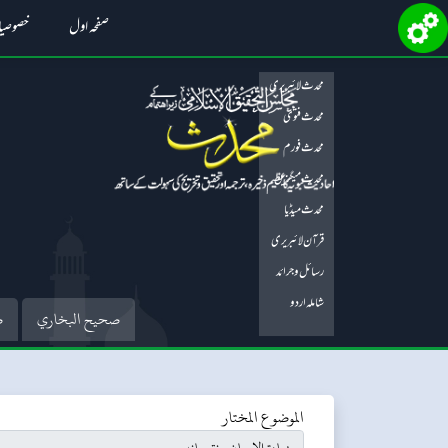
صفحہ اول
خصوصی
محدث لائبریری
محدث فتویٰ
محدث فورم
محدث میگزین
محدث میڈیا
قرآن لائبریری
رسائل و جرائد
شاملہ اردو
صحيح البخاري
ص
الموضوع المختار