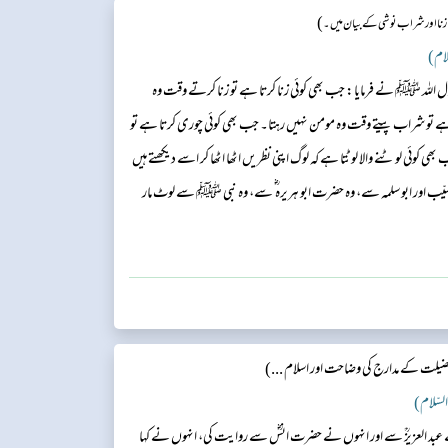
)
زنا اور شراب نوشی کے بیان میں ۔
ل اللہ ﷺ نے فرمایا: جب بھی کوئی زنا کرتا ہے تو زنا کرتے وقت وہ
ے تو شراب پیتے وقت وہ مومن نہیں رہتا۔ جب بھی کوئی چوری کرتا ہے تو
کوئی لوٹنے والا لوٹتا ہے کہ لوگ اپنی نظریں اٹھا اٹھا کر اسے دیکھتے ہیں
ّب اور ابو سلمہ سے، وہ حضرت ابو ہریرہ ؓ سے، وہ نبی ﷺ سے لوٹ مار
ضیلت کے مدارج کی وضاحت اور اسلام ...)
نے عبد العزیزؒ سے اور انہوں نے حضرت انسؓ سے روایت کی، انہوں نے کہا