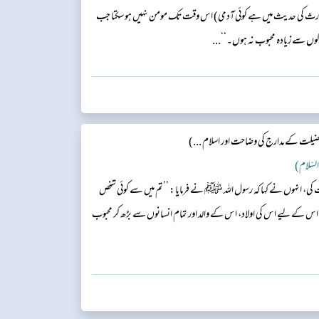
الوارث کی حدیث میں ہے کوئی آدمی) اس وقت تک مومن نہیں ہو سکتا جب
ں سے زیادہ محبوب نہ ہوں۔‘‘...
ضیلت کے مدارج کی وضاحت اور اسلام ...)
 کی، انہوں نے کہا کہ رسول اللہ ﷺ نے فرمایا: ’’تم میں سے کوئی شخص
کے لیے اس کی اولاد، اس کے والد اور تمام انسانوں سے بڑھ کر محبوب