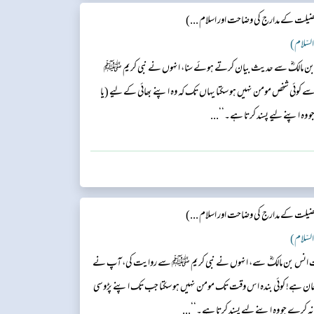
ضیلت کے مدارج کی وضاحت اور اسلام ...)
 انس بن مالکؓ سے حدیث بیان کرتے ہوئے سنا، انہوں نے نبی کریم ﷺ
وئی شخص مومن نہیں ہو سکتا یہاں تک کہ وہ اپنے بھائی کے لیے (یا
 وہ اپنے لیے پسند کرتا ہے۔‘‘...
ضیلت کے مدارج کی وضاحت اور اسلام ...)
 حضرت انس بن مالکؓ سے، انہوں نے نبی کریم ﷺ سے روایت کی، آپ نے
 جان ہے! کوئی بندہ اس وقت تک مومن نہیں ہو سکتا جب تک اپنے پڑوسی
نہ کرے جو وہ اپنے لیے پسند کرتا ہے۔‘‘...