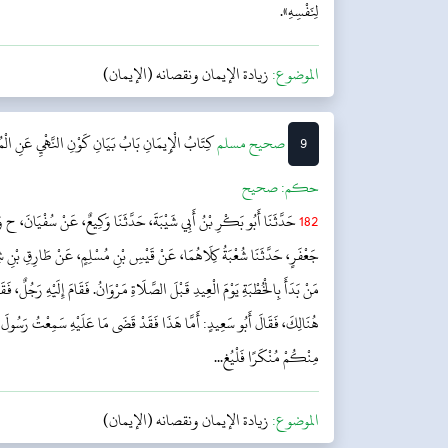
لِنَفْسِهِ».
الموضوع:
زيادة الإيمان ونقصانه (الإيمان)
9
‌صحيح مسلم
كِتَابُ الْإِيمَانِ
بَابُ بَيَانِ كَوْنِ النَّهْيِ عَنِ الْمُ
حکم:
صحیح
182
حَدَّثَنَا أَبُو بَكْرِ بْنُ أَبِي شَيْبَةَ، حَدَّثَنَا وَكِيعٌ، عَنْ سُفْيَانَ، ح وَحَدّ
جَعْفَرٍ، حَدَّثَنَا شُعْبَةُ كِلَاهُمَا، عَنْ قَيْسِ بْنِ مُسْلِمٍ، عَنْ طَارِقِ بْنِ
مَنْ بَدَأَ بِالْخُطْبَةِ يَوْمَ الْعِيدِ قَبْلَ الصَّلَاةِ مَرْوَانُ. فَقَامَ إِلَيْهِ رَجُلٌ، فَ
هُنَالِكَ، فَقَالَ أَبُو سَعِيدٍ: أَمَّا هَذَا فَقَدْ قَضَى مَا عَلَيْهِ سَمِعْتُ رَسُولَ ا
مِنْكُمْ مُنْكَرًا فَلْيُغ...
الموضوع:
زيادة الإيمان ونقصانه (الإيمان)