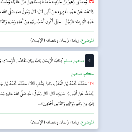
173
وَحَدَّثَنِي زُهَيْرُ بْنُ حَرْبٍ، حَدَّثَنَا إِسْمَاعِيلُ ابْنُ عُلَيَّةَ، وَحَدَّثَنَا
كِلَاهُمَا عَنْ عَبْدِ الْعَزِيزِ، عَنْ أَنَسٍ قَالَ: قَالَ رَسُولُ اللهِ صَلَّى اللهُ عَ
عَبْدِ الْوَارِثِ: الرَّجُلُ - حَتَّى أَكُونَ أَحَبَّ إِلَيْهِ مِنْ أَهْلِهِ وَمَالِهِ وَالنَّ
الموضوع:
زيادة الإيمان ونقصانه (الإيمان)
6
‌صحيح مسلم
كِتَابُ الْإِيمَانِ
بَابُ بَيَانِ تَفَاضُلِ الْإِسْلَامِ، وَأَ
حکم:
صحیح
174
حَدَّثَنَا مُحَمَّدُ بْنُ الْمُثَنَّى، وَابْنُ بَشَّارٍ، قَالَا: حَدَّثَنَا مُحَمَّدُ بْنُ ج
يُحَدِّثُ عَنْ أَنَسِ بْنِ مَالِكٍ، قَالَ: قَالَ رَسُولُ اللهِ صَلَّى اللهُ عَلَيْهِ وَسَ
إِلَيْهِ مِنْ وَلَدِهِ وَوَالِدِهِ وَالنَّاسِ أَجْمَعِينَ»....
الموضوع:
زيادة الإيمان ونقصانه (الإيمان)