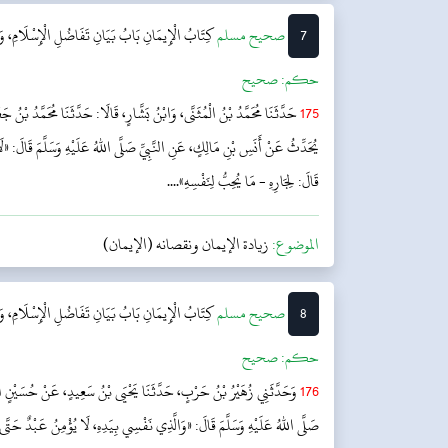
7
‌صحيح مسلم
كِتَابُ الْإِيمَانِ
بَابُ بَيَانِ تَفَاضُلِ الْإِسْلَامِ، وَأَ
حکم:
صحیح
175
حَدَّثَنَا مُحَمَّدُ بْنُ الْمُثَنَّى، وَابْنُ بَشَّارٍ، قَالَا: حَدَّثَنَا مُحَمَّدُ بْنُ ج
يُحَدِّثُ عَنْ أَنَسِ بْنِ مَالِكٍ، عَنِ النَّبِيِّ صَلَّى اللهُ عَلَيْهِ وَسَلَّمَ قَالَ: «
قَالَ: لِجَارِهِ - مَا يُحِبُّ لِنَفْسِهِ»....
الموضوع:
زيادة الإيمان ونقصانه (الإيمان)
8
‌صحيح مسلم
كِتَابُ الْإِيمَانِ
بَابُ بَيَانِ تَفَاضُلِ الْإِسْلَامِ، وَأَ
حکم:
صحیح
176
وَحَدَّثَنِي زُهَيْرُ بْنُ حَرْبٍ، حَدَّثَنَا يَحْيَى بْنُ سَعِيدٍ، عَنْ حُسَيْنٍ الْم
صَلَّى اللهُ عَلَيْهِ وَسَلَّمَ قَالَ: «وَالَّذِي نَفْسِي بِيَدِهِ، لَا يُؤْمِنُ عَبْدٌ حَتَّى 