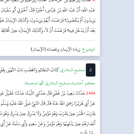
عَبْدِ اللَّهِ، أَنَّ عَبْدَ اللَّهِ بْنَ عَبَّاسٍ، أَخْبَرَهُ قَالَ: أَخْبَرَنِي أَبُو سُفْيَان
يَزِيدُونَ أَمْ يَنْقُصُونَ؟ فَزَعَمْتَ أَنَّهُمْ يَزِيدُونَ، وَكَذَلِكَ الإِيمَانُ حَتَّى يَ
بَعْدَ أَنْ يَدْخُلَ فِيهِ؟ فَزَعَمْتَ أَنْ لاَ، وَكَذَلِكَ الإِيمَانُ، حِينَ تُخَالِطُ ب
الموضوع:
زيادة الإيمان ونقصانه (الإيمان)
2
‌‌صحيح البخاري
كِتَابُ المَظَالِمِ وَالغَصْبِ
بَابُ النُّهْبَى بِغَيْ
حکم:
أحاديث صحيح البخاريّ كلّها صحيحة
2494
حَدَّثَنَا سَعِيدُ بْنُ عُفَيْرٍ قَالَ حَدَّثَنِي اللَّيْثُ حَدَّثَنَا عُقَيْلٌ ع
عَنْ أَبِي هُرَيْرَةَ رَضِيَ اللَّهُ عَنْهُ قَالَ قَالَ النَّبِيُّ صَلَّى اللَّهُ عَلَيْهِ وَسَلَّم
يَشْرَبُ الْخَمْرَ حِينَ يَشْرَبُ وَهُوَ مُؤْمِنٌ وَلَا يَسْرِقُ حِينَ يَسْرِقُ وَهُوَ مُؤْمِن
أَبْصَارَهُمْ حِينَ يَنْتَهِبُهَا وَهُوَ مُؤْمِنٌ وَعَنْ سَعِيدٍ وَأَبِي سَلَمَةَ عَنْ أَبِي هُرَ
مِثْلَهُ إِلَّا الن...