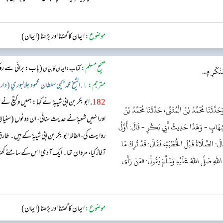
موضوع:
ایمان کا گھٹنا اور بڑھنا (ایمان)
صحیح مسلم:
(باب: برائی سے روکن
کتاب: ایمان کا بیان
نْكَرِ مِ...
مترجم:
١. الشيخ محمد يحيىٰ سلطان محمود جلالبوري (دار السّلام)
182
. ابو بکر بن ابی شیبہؒ نے کہا: ہمیں وکیعؒ ن
َثَنَا مُحَمَّدُ بْنُ الْمُثَنَّى، حَدَّثَنَا مُحَمَّدُ بْنُ
اورانہیں شعبہؒ نے حدیث سنائی، ان دونوں (سفیا
 شِهَابٍ - وَهَذَا حَدِيثُ أَبِي بَكْرٍ - قَالَ: أَوَّلُ
روایت کی، الفاظ ابو بکر بن ابی شیبہؒ کے ہیں۔ ط
قَالَ: الصَّلَاةُ قَبْلَ الْخُطْبَةِ، فَقَالَ: قَدْ تُرِكَ مَا
آغاز کیا، مروان تھا۔ ایک آدمی اس کے سامنے کھڑا 
للهِ صَلَّى اللهُ عَلَيْهِ وَسَلَّمَ يَقُولُ: «مَنْ رَأَى
(یہاں پہلے) تھا، وہ ترک کر دیا گیا ہے۔ اس پر ابو 
موضوع:
ایمان کا گھٹنا اور بڑھنا (ایمان)