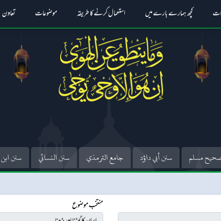
ات
کچھ ہمارے بارے میں
استعمال کرنے کا طریقہ
موضوعات
تعاون
حيح مسلم
سنن أبي داؤد
جامع الترمذي
سنن النسائي
سنن ابن 
منتخب موضوع