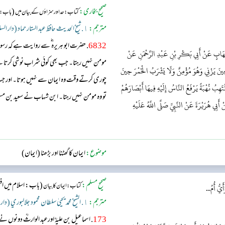
صحیح بخاری:
(
کتاب: حد اور سزاؤں کے بیان میں
باب : 
مترجم:
١. شیخ الحدیث حافظ عبد الستار حماد (دار السلام)
6832
. حضرت ابو ہریرہ ؓ سے روایت ہے کہ رسو
ِهَابٍ عَنْ أَبِي بَكْرِ بْنِ عَبْدِ الرَّحْمَنِ عَنْ
مومن نہیں رہتا۔ جب بھی کوئی شراب نوشی کرتا ہ
ِي حِينَ يَزْنِي وَهُوَ مُؤْمِنٌ وَلَا يَشْرَبُ الْخَمْرَ حِينَ
چوری کرتے وقت وہ ایمان سے نہیں ہوتا۔ اور جب بھی 
ِبُ نُهْبَةً يَرْفَعُ النَّاسُ إِلَيْهِ فِيهَا أَبْصَارَهُمْ
تو وہ مومن نہیں رہتا۔ ابن شہاب نے سعید بن مسی
ِي هُرَيْرَةَ عَنْ النَّبِيِّ صَلَّى اللَّهُ عَلَيْهِ
کے الفاظ کے بغیر اسے بیان کرتے ہیں۔...
موضوع:
ایمان کا گھٹنا اور بڑھنا (ایمان)
صحیح مسلم:
(باب: اسلام میں اف
کتاب: ایمان کا بیان
يُّ أُمُ...
مترجم:
١. الشيخ محمد يحيىٰ سلطان محمود جلالبوري (دار السّلام)
173
. اسماعیل بن علیہؒ اورعبد الوارثؒ دونوں 