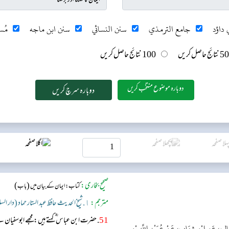
 داؤد
جامع الترمذي
سنن النسائي
سنن ابن ماجه
مُس
50 نتائج حاصل کریں
100 نتائج حاصل کریں
دوبارہ موضوع منتخب کریں
صحیح بخاری:
(
)
کتاب: ایمان کے بیان میں
باب
مترجم:
١. شیخ الحدیث حافظ عبد الستار حماد (دار السلام)
51
. حضرت ابن عباس ؓ کہتے ہیں: مجھے ابوسفیان 
صَالِحٍ، عَنِ ابْنِ شِهَابٍ، عَنْ عُبَيْدِ اللَّهِ بْنِ