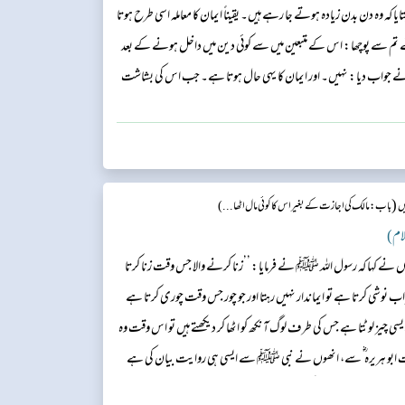
تایا کہ وہ دن بدن زیادہ ہوتے جا رہے ہیں۔ یقیناً ایمان کا معاملہ اسی طرح ہوتا
ں نے تم سے پوچھا: اس کے متبعین میں سے کوئی دین میں داخل ہونے کے بعد
م نے جواب دیا: نہیں۔ اور ایمان کا یہی حال ہوتا ہے۔ جب اس کی بشاشت
س سے ناراض نہیں ہوتا۔...
(
ں
باب : مالک کی اجازت کے بغیر اس کا کوئی مال اٹھا...)
 نے کہا کہ رسول اللہ ﷺ نے فرمایا: ’’زنا کرنے والا جس وقت زنا کرتا
نوشی کرتا ہے تو ایماندار نہیں رہتا اور جو چور جس وقت چوری کرتا ہے
سی چیز لوٹتا ہے جس کی طرف لوگ آنکھ کو اٹھا کر دیکھتے ہیں تو اس وقت وہ
ضرت ابو ہریرہ ؓ سے، انھوں نے نبی ﷺ سے ایسی ہی روایت بیان کی ہے
 میں نے ابو جعفر کے خط کی عبارت بایں الفاظ پائ...