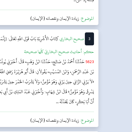
الموضوع:
زيادة الإيمان ونقصانه (الإيمان)
3
‌‌صحيح البخاري
كِتَابُ الأَشْرِبَةِ
بَابُ قَوْلِ اللَّهِ تَعَالَى: {إِنَّمَ
حکم:
أحاديث صحيح البخاريّ كلّها صحيحة
5623
حَدَّثَنَا أَحْمَدُ بْنُ صَالِحٍ، حَدَّثَنَا ابْنُ وَهْبٍ، قَالَ: أَخْبَرَنِي يُو
بْنَ عَبْدِ الرَّحْمَنِ، وَابْنَ المُسَيِّبِ، يَقُولاَنِ: قَالَ أَبُو هُرَيْرَةَ رَضِيَ اللَّهُ عَ
«لاَ يَزْنِي الزَّانِي حِينَ يَزْنِي وَهُوَ مُؤْمِنٌ، وَلاَ يَشْرَبُ الخَمْرَ حِينَ يَشْرَب
يَسْرِقُ وَهُوَ مُؤْمِنٌ» قَالَ ابْنُ شِهَابٍ: وَأَخْبَرَنِي عَبْدُ المَلِكِ بْنُ أَبِي بَ
أَنَّ أَبَا بَكْرٍ، كَانَ يُحَدِّثُهُ ...
الموضوع:
زيادة الإيمان ونقصانه (الإيمان)