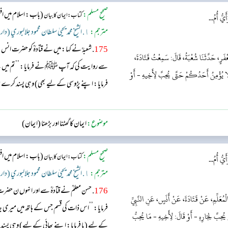
صحیح مسلم:
(باب: اسلام میں اف
کتاب: ایمان کا بیان
يُّ أُمُ...
مترجم:
١. الشيخ محمد يحيىٰ سلطان محمود جلالبوري (دار السّلام)
175
. شعبہؒ نے کہا: میں نے قتادہؒ کو حضرت
َعْفَرٍ، حَدَّثَنَا شُعْبَةُ، قَالَ: سَمِعْتُ قَتَادَةَ،
سے روایت کی کہ آپ ﷺ نے فرمایا: ’’تم میں سے ک
لَا يُؤْمِنُ أَحَدُكُمْ حَتَّى يُحِبَّ لِأَخِيهِ - أَوْ
فرمایا: اپنے پڑوسی کے لیے بھی) وہی پسند کرے جو
موضوع:
ایمان کا گھٹنا اور بڑھنا (ایمان)
صحیح مسلم:
(باب: اسلام میں اف
کتاب: ایمان کا بیان
يُّ أُمُ...
مترجم:
١. الشيخ محمد يحيىٰ سلطان محمود جلالبوري (دار السّلام)
176
. حسن معلمؒ نے قتادہؒ سے اور انہوں ن
ُعَلِّمِ، عَنْ قَتَادَةَ، عَنْ أَنَسٍ، عَنِ النَّبِيِّ
فرمایا: ’’اس ذات کی قسم جس کے ہاتھ میں میری
يُحِبَّ لِجَارِهِ - أَوْ قَالَ: لِأَخِيهِ - مَا يُحِبُّ
کے لیے (یا فرمایا: اپنے بھائی کے لیے) وہی پسند 