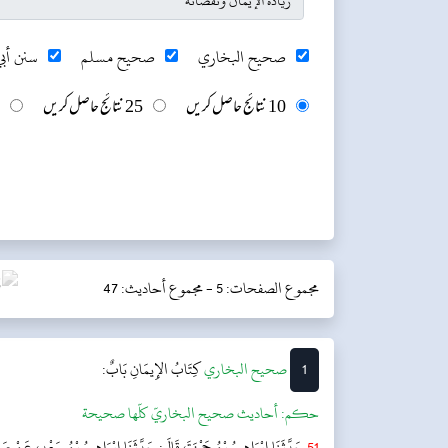
صحيح البخاري
صحيح مسلم
سنن أبي
10 نتائج حاصل کریں
25 نتائج حاصل کریں
مجموع الصفحات: 5 -
مجموع أحاديث: 47
1
‌‌صحيح البخاري
كِتَابُ الإِيمَانِ
بَابٌ:
حکم:
أحاديث صحيح البخاريّ كلّها صحيحة
51
حَدَّثَنَا إِبْرَاهِيمُ بْنُ حَمْزَةَ، قَالَ: حَدَّثَنَا إِبْرَاهِيمُ بْنُ سَعْدٍ، عَنْ 