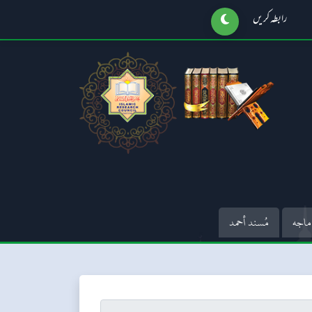
رابطہ کریں
ماجه
مُسند أحمد