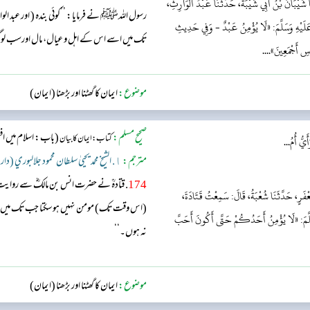
 شَيْبَانُ بْنُ أَبِي شَيْبَةَ، حَدَّثَنَا عَبْدُ الْوَارِثِ،
رسول اللہﷺ نے فرمایا: ’’کوئی بندہ ( اور عبد 
لَيْهِ وَسَلَّمَ: «لَا يُؤْمِنُ عَبْدٌ - وَفِي حَدِيثِ
تک میں اسے اس کے اہل و عیال، مال اورسب لوگو
اسِ أَجْمَعِينَ»....
موضوع:
ایمان کا گھٹنا اور بڑھنا (ایمان)
صحیح مسلم:
(باب: اسلام میں اف
کتاب: ایمان کا بیان
يُّ أُمُ...
مترجم:
١. الشيخ محمد يحيىٰ سلطان محمود جلالبوري (دار السّلام)
174
. قتادہؒ نے حضرت انس بن مالکؓ سے روایت
َعْفَرٍ، حَدَّثَنَا شُعْبَةُ، قَالَ: سَمِعْتُ قَتَادَةَ،
(اس وقت تک) مومن نہیں ہو سکتا جب تک میں اس 
لَّمَ: «لَا يُؤْمِنُ أَحَدُكُمْ حَتَّى أَكُونَ أَحَبَّ
نہ ہوں۔‘‘
موضوع:
ایمان کا گھٹنا اور بڑھنا (ایمان)