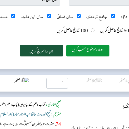
داؤد
جامع ترمذی
سنن نسائی
سنن ابن ماجہ
مسند
50 نتائج حاصل کریں
100 نتائج حاصل کریں
دوبارہ موضوع منتخب کریں
صحیح بخاری:
(
کتاب: علم کے بیان میں
باب:علم و حکمت
كْمَةِ
مترجم:
شیخ الحدیث حافظ عبد الستار حماد (دار السلام
74
. حضرت عبداللہ بن مسعود ؓ سے روایت ہے، 
ُ أَبِي خَالِدٍ، عَلَى غَيْرِ مَا حَدَّثَنَاهُ الزُّهْرِيُّ،