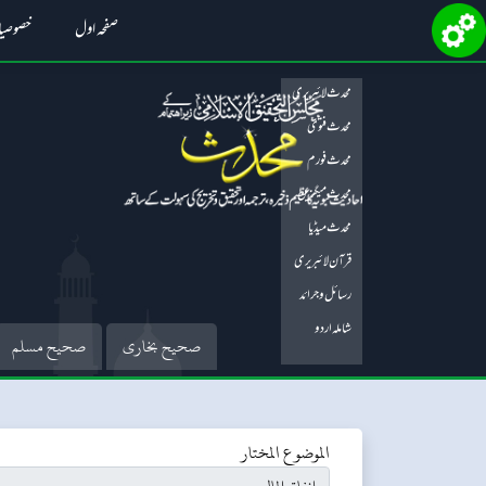
صفحہ اول
خصوصی
محدث لائبریری
محدث فتویٰ
محدث فورم
محدث میگزین
محدث میڈیا
قرآن لائبریری
رسائل و جرائد
شاملہ اردو
صحیح بخاری
صحیح مسلم
الموضوع المختار