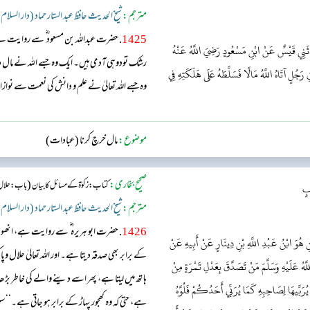
مترجم:
شیخ الحدیث حافظ عبد الستار حماد (دار السلام
1425
. حضرت عبداللہ بن مسعود ؓ سے روایت
َّثَنِي قَيْسٌ عَنْ ابْنِ مَسْعُودٍ رَضِيَ اللَّهُ عَنْهُ
رشک تودوہی آدمی ہیں۔ ایک وہ جسے اللہ نے مال د
ِ رَجُلٍ آتَاهُ اللَّهُ مَالًا فَسَلَّطَهُ عَلَى هَلَكَتِهِ فِي
وہ جسے اللہ تعالیٰ نے علم و دانش کی نعمت سے نواز
موضوع:
مال خرچ کرنا (عبادات)
صحیح بخاری:
(
کتاب: زکوٰۃ کے مسائل کا بیان
باب: حلال 
بٍ
مترجم:
شیخ الحدیث حافظ عبد الستار حماد (دار السلام
1426
. حضرت ابو ہریرہ ؓ سے روایت ہے، انھو
َنِ هُوَ ابْنُ عَبْدِ اللَّهِ بْنِ دِينَارٍ عَنْ أَبِيهِ عَنْ
کے برابر بھی صدقہ دیتا ہے۔ اور اللہ تعالیٰ حلال و
َهُ عَلَيْهِ وَسَلَّمَ مَنْ تَصَدَّقَ بِعَدْلِ تَمْرَةٍ مِنْ
ہاتھ میں لیتا ہے، پھر اسے دینے والے کی خاطر ب
َّ يُرَبِّيهَا لِصَاحِبِهِ كَمَا يُرَبِّي أَحَدُكُمْ فَلُوَّهُ
ہے، حتی کہ وہ کھجور پہاڑ کے برابر ہو جاتی ہے۔‘‘ 