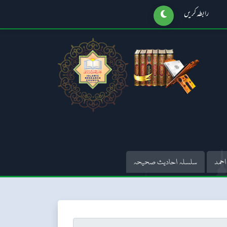
رابطہ کریں
احمد
سلسلہ احادیث صحیحہ