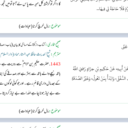
گا:اگر تو گزشتہ کل میرے پاس لے آتا تو میں تجھ 
َوْمَ فَلَا حَاجَةَ لِي فِيهَا...
موضوع:
مال خرچ کرنا (عبادات)
صحیح بخاری:
(
کتاب: زکوٰۃ کے مسائل کا بیان
باب: صدقہ و
 غِنًى
مترجم:
شیخ الحدیث حافظ عبد الستار حماد (دار السلام
1443
. حضرت حکیم بن حزام ؓ سے رویت ہے، 
نْ أَبِيهِ، عَنْ حَكِيمِ بْنِ حِزَامٍ رَضِيَ اللَّهُ
ہاتھ نیچے والے ہاتھ سے بہترہے اور صدقے کی ابتد
 السُّفْلَى، وَابْدَأْ بِمَنْ تَعُولُ، وَخَيْرُ الصَّدَقَةِ
کے بعد مال داری قائم رہے۔ اور جو کوئی لوگوں سے 
سے بے نیاز ہونا چاہے اللہ اسے بے نیاز کردیتا 
موضوع:
مال خرچ کرنا (عبادات)