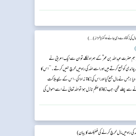
 کی زکوٰۃ دے دی جائے وہ کنز (خزانہ) ...)
)
 حضرت عبد اللہ بن عمر ؓ کے ہمراہ نکلے تو ان سے ایک اعرابی نے
ور چاندی کو جمع کرتے ہیں اور اسے اللہ کی راہ میں خرچ نہیں کرتے۔‘‘ اس کا
:جس نے مال جمع کیا اور اس کی زکاۃ نہ ادا کی ، اس کے لیے ہلاکت
ے پہلے تھی، جب زکاۃ کا حکم نازل ہوا تو اللہ تعالیٰ نے اسے اموال کی
 کی راہ میں مال خرچ کرنے کی فضیلت کا بیان)