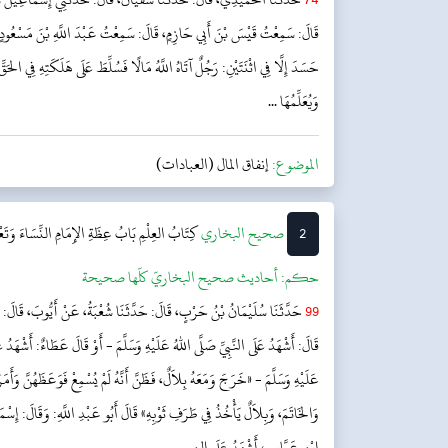
قَالَ: سَمِعْتُ قَيْسَ بْنَ أَبِي حَازِمٍ، قَالَ: سَمِعْتُ عَبْدَ اللَّهِ بْنَ مَسْعُودٍ قَال
حَسَدَ إِلَّا فِي اثْنَتَيْنِ: رَجُلٌ آتَاهُ اللَّهُ مَالًا فَسُلِّطَ عَلَى هَلَكَتِهِ فِي الحَقّ
وَيُعَلِّمُهَا ...
الموضوع:
إنفاق المال (العبادات)
2
‌‌صحيح البخاري
كِتَابُ العِلْمِ
بَابُ عِظَةِ الإِمَامِ النِّسَاءَ وَتَعْ
حکم:
أحاديث صحيح البخاريّ كلّها صحيحة
99
حَدَّثَنَا سُلَيْمَانُ بْنُ حَرْبٍ، قَالَ: حَدَّثَنَا شُعْبَةُ، عَنْ أَيُّوبَ، قَال
قَالَ: أَشْهَدُ عَلَى النَّبِيِّ صَلَّى اللهُ عَلَيْهِ وَسَلَّمَ - أَوْ قَالَ عَطَاءٌ: أَشْهَدُ 
عَلَيْهِ وَسَلَّمَ - «خَرَجَ وَمَعَهُ بِلاَلٌ، فَظَنَّ أَنَّهُ لَمْ يُسْمِعْ فَوَعَظَهُنَّ وَأَمَ
وَالخَاتَمَ، وَبِلاَلٌ يَأْخُذُ فِي طَرَفِ ثَوْبِهِ» قَالَ أَبُو عَبْدِ اللَّهِ: وَقَالَ: 
ابْنِ عَبَّاسٍ، أَشْهَدُ عَلَى الن...