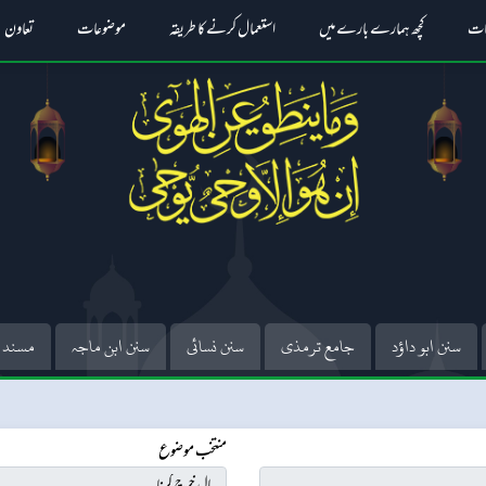
ات
کچھ ہمارے بارے میں
استعمال کرنے کا طریقہ
موضوعات
تعاون
سنن ابو داؤد
جامع ترمذی
سنن نسائی
سنن ابن ماجہ
مسند 
منتخب موضوع