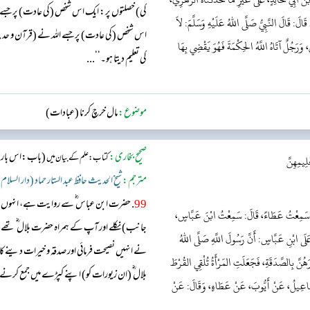
کی) خصلتوں پر: ایک اس شخص (کی عادت) پر جسے اللہ
َ: قَالَ النَّبِيُّ صَلَّى اللهُ عَلَيْهِ وَسَلَّمَ: لاَ
اس شخص (کی عادت) پر جسے اللہ نے (قرآن و حدیث 
ِ، وَرَجُلٌ آتَاهُ اللَّهُ الحِكْمَةَ فَهُوَ يَقْضِي بِهَا
کی تعلیم دیتا ہو۔‘‘...
موضوع:
مال خرچ کرنا (عبادات)
صحیح بخاری:
(باب:اس بارے م
کتاب: علم کے بیان میں
لِيمِهِنَّ
مترجم:
شیخ الحدیث حافظ عبد الستار حماد (دار السلام
99
. حضرت ابن عباس ؓ سے روایت ہے، انہوں
َ: سَمِعْتُ عَطَاءً، قَالَ: سَمِعْتُ ابْنَ عَبَّاسٍ،
جانب) نکلے اور آپ کے ہمراہ حضرت بلال ؓ تھے، 
عَلَى ابْنِ عَبَّاسٍ: أَنَّ رَسُولَ اللَّهِ صَلَّى اللهُ
نے انہیں نصیحت فرمائی اور صدقہ و خیرات دینے کا حکم
رَهُنَّ بِالصَّدَقَةِ، فَجَعَلَتِ المَرْأَةُ تُلْقِي القُرْطَ
بلال ؓ (ان زیورات کو) اپنے کپڑے میں جمع کر
إِسْمَاعِيلُ، عَنْ أَيُّوبَ، عَنْ عَطَاءٍ، وَقَالَ: عَنْ
سے، انہوں نے حضرت ابن عباس ؓ سے روایت کیا۔