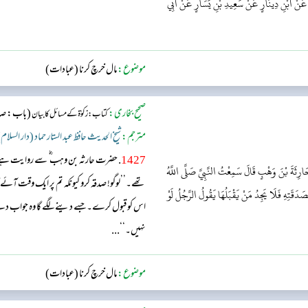
 عَنْ ابْنِ دِينَارٍ عَنْ سَعِيدِ بْنِ يَسَارٍ عَنْ أَبِي
ہے ورقاء نے ابن دینار سے اس نے سعید بن یس
موضوع:
مال خرچ کرنا (عبادات)
صحیح بخاری:
(باب: صدقہ
کتاب: زکوٰۃ کے مسائل کا بیان
مترجم:
شیخ الحدیث حافظ عبد الستار حماد (دار السلام
1427
. حضرت حارثہ بن وہب ؓ سے روایت ہ
َارِثَةَ بْنَ وَهْبٍ قَالَ سَمِعْتُ النَّبِيَّ صَلَّى اللَّهُ
تھے۔’’لوگو! صدقہ کرو کیونکہ تم پر ایک وقت آئے گا
َدَقَتِهِ فَلَا يَجِدُ مَنْ يَقْبَلُهَا يَقُولُ الرَّجُلُ لَوْ
اس کو قبول کرے۔ جسے دینے لگے گا وہ جواب دے گا:
نہیں۔‘‘...
موضوع:
مال خرچ کرنا (عبادات)