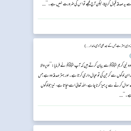
سے یہ صدقہ قبول کرلیتا، لیکن آج مجھے تو اس کی ضرورت نہیں ہے۔‘‘...
ہی بہتر ہے جس کے بعد بھی آدمی مالدار...)
)
وہ نبی کریم ﷺ سے بیان کرتے ہیں کہ آپ ﷺ نے فرمایا:’’اوپر والا
ا ان لوگوں سے کر جن کی تو عیال داری کرتا ہے۔ اور بہتر صدقہ وہ ہے جس
سوال کرنے سے پرہیز کرنا چاہے، اللہ تعالیٰ اسے بچاتا ہے، نیز جولوگوں
ہے۔‘‘...