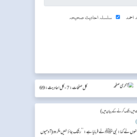
 احمد
سلسلہ احادیث صحیحہ
کل صفحات: 7 -
کل احادیث: 69
)
 میں رشک کرنے کے بیان میں
)
انہوں نے کہا: نبی ﷺ نے فرمایا ہے: ’’رشک جائز نہیں مگر دو (آدمیوں