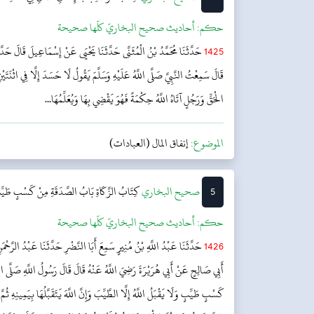
حکم:
أحاديث صحيح البخاريّ كلّها صحيحة
1425
حَدَّثَنَا مُحَمَّدُ بْنُ الْمُثَنَّى حَدَّثَنَا يَحْيَى عَنْ إِسْمَاعِيلَ قَالَ حَد
قَالَ سَمِعْتُ النَّبِيَّ صَلَّى اللَّهُ عَلَيْهِ وَسَلَّمَ يَقُولُ لَا حَسَدَ إِلَّا فِي اثْنَتَيْن
الْحَقِّ وَرَجُلٍ آتَاهُ اللَّهُ حِكْمَةً فَهُوَ يَقْضِي بِهَا وَيُعَلِّمُهَا...
الموضوع:
إنفاق المال (العبادات)
5
‌‌صحيح البخاري
كِتَابُ الزَّكَاةِ
بَابُ الصَّدَقَةِ مِنْ كَسْبٍ طَيِّ
حکم:
أحاديث صحيح البخاريّ كلّها صحيحة
1426
حَدَّثَنَا عَبْدُ اللَّهِ بْنُ مُنِيرٍ سَمِعَ أَبَا النَّضْرِ حَدَّثَنَا عَبْدُ الرَّحْم
أَبِي صَالِحٍ عَنْ أَبِي هُرَيْرَةَ رَضِيَ اللَّهُ عَنْهُ قَالَ قَالَ رَسُولُ اللَّهِ صَلَّى اللّ
كَسْبٍ طَيِّبٍ وَلَا يَقْبَلُ اللَّهُ إِلَّا الطَّيِّبَ وَإِنَّ اللَّهَ يَتَقَبَّلُهَا بِيَمِينِهِ ثُم