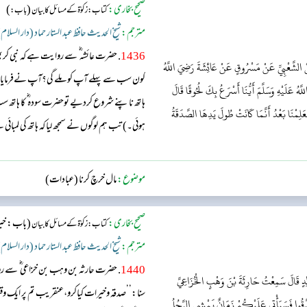
صحیح بخاری:
(
)
کتاب: زکوٰۃ کے مسائل کا بیان
باب:
مترجم:
شیخ الحدیث حافظ عبد الستار حماد (دار السلام
1436
. حضرت عائشہ ؓ سے روایت ہے کہ نبی
 الشَّعْبِيِّ عَنْ مَسْرُوقٍ عَنْ عَائِشَةَ رَضِيَ اللَّهُ
کون سب سے پہلے آپ کو ملے گی؟آپ نےفرمایا:’’ج
للَّهُ عَلَيْهِ وَسَلَّمَ أَيُّنَا أَسْرَعُ بِكَ لُحُوقًا قَالَ
ہاتھ ناپنے شروع کردیے توحضرت سودہ ؓ کا ہاتھ 
عَلِمْنَا بَعْدُ أَنَّمَا كَانَتْ طُولَ يَدِهَا الصَّدَقَةُ
ہوئی۔) تب ہم لوگوں نے سمجھ لیا کہ ہاتھ کی لمبائی 
ﷺ سے جاملیں۔ انھیں صدقہ دینے کا بہت شوق ت
موضوع:
مال خرچ کرنا (عبادات)
صحیح بخاری:
(باب: خیر
کتاب: زکوٰۃ کے مسائل کا بیان
مترجم:
شیخ الحدیث حافظ عبد الستار حماد (دار السلام
1440
. حضرت حارثہ بن وہب بن خزاعی ؓ سے 
َالِدٍ قَالَ سَمِعْتُ حَارِثَةَ بْنَ وَهْبٍ الْخُزَاعِيَّ
سنا:’’صدقہ وخیرات کیاکرو،عنقریب تم پر ایک وق
صَدَّقُوا فَسَيَأْتِي عَلَيْكُمْ زَمَانٌ يَمْشِي الرَّجُلُ