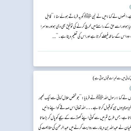
)
 ہے،انھوں نے کہا:میں نے نبی ﷺ کو یہ فرماتے ہوئے سنا:’’قابل
یا ہواور اسے حق کے راستے میں خرچ کرنے کی توفیق بھی دی ہواور دوسرا
ا، وہ اس کے ساتھ فیصلے کرتا ہے اور اس کی تعلیم دیتا ہے۔‘‘...
)
کمائی میں سے خیرات قبول ہوتی ہے
)
ں نے کہا : رسول اللہ ﷺ نے فرمایا:’’جو شخص حلال کمائی سے ایک کھجور
پاکیزہ چیزوں ہی کو قبول کرتا ہے۔۔۔ اللہ تعالیٰ اس صدقے کو اپنے دائیں
ڑھاتا ہے، جس طرح تم میں سے کوئی اپنے گھوڑے کے بچے کو پال کر بڑھاتا
سلیمان نے عبد اللہ بن دینار سے روایت کرنے میں عبد الرحمٰن کی متابعت کی