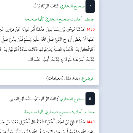
7
‌‌صحيح البخاري
كِتَابُ الزَّكَاةِ
بَابٌ:
حکم:
أحاديث صحيح البخاريّ كلّها صحيحة
1436
حَدَّثَنَا مُوسَى بْنُ إِسْمَاعِيلَ حَدَّثَنَا أَبُو عَوَانَةَ عَنْ فِرَاسٍ عَنْ
عَنْهَا أَنَّ بَعْضَ أَزْوَاجِ النَّبِيِّ صَلَّى اللَّهُ عَلَيْهِ وَسَلَّمَ قُلْنَ لِلنَّبِيِّ صَلَّى ا
أَطْوَلُكُنَّ يَدًا فَأَخَذُوا قَصَبَةً يَذْرَعُونَهَا فَكَانَتْ سَوْدَةُ أَطْوَلَهُنَّ يَدًا فَ
وَكَانَتْ أَسْرَعَنَا لُحُوقًا بِهِ وَكَانَتْ تُحِبُّ الصَّدَقَةَ...
الموضوع:
إنفاق المال (العبادات)
8
‌‌صحيح البخاري
كِتَابُ الزَّكَاةِ
بَابُ الصَّدَقَةِ بِاليَمِينِ
حکم:
أحاديث صحيح البخاريّ كلّها صحيحة
1440
حَدَّثَنَا عَلِيُّ بْنُ الْجَعْدِ أَخْبَرَنَا شُعْبَةُ قَالَ أَخْبَرَنِي مَعْبَدُ بْنُ خ
رَضِيَ اللَّهُ عَنْهُ يَقُولُ سَمِعْتُ النَّبِيَّ صَلَّى اللَّهُ عَلَيْهِ وَسَلَّمَ يَقُولُ تَ