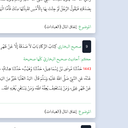
بِصَدَقَتِهِ فَيَقُولُ الرَّجُلُ لَوْ جِئْتَ بِهَا بِالْأَمْسِ لقَبِلْتُهَا مِنْكَ فَأَمَّا الْي
الموضوع:
إنفاق المال (العبادات)
9
‌‌صحيح البخاري
كِتَابُ الزَّكَاةِ
بَابُ لاَ صَدَقَةَ إِلَّا عَنْ ظَهْرِ
حکم:
أحاديث صحيح البخاريّ كلّها صحيحة
1443
حَدَّثَنَا مُوسَى بْنُ إِسْمَاعِيلَ، حَدَّثَنَا وُهَيْبٌ، حَدَّثَنَا هِشَامٌ، عَ
عَنْهُ، عَنِ النَّبِيِّ صَلَّى اللهُ عَلَيْهِ وَسَلَّمَ قَالَ: اليَدُ العُلْيَا خَيْرٌ مِنَ اليَدِ
عَنْ ظَهْرِ غِنًى، وَمَنْ يَسْتَعْفِفْ يُعِفَّهُ اللَّهُ، وَمَنْ يَسْتَغْنِ يُغْنِهِ اللَّهُ...
الموضوع:
إنفاق المال (العبادات)