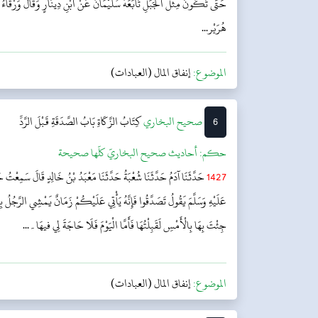
حَتَّى تَكُونَ مِثْلَ الْجَبَلِ تَابَعَهُ سُلَيْمَانُ عَنْ ابْنِ دِينَارٍ وَقَالَ وَرْقَاءُ
هُرَيْر...
الموضوع:
إنفاق المال (العبادات)
6
‌‌صحيح البخاري
كِتَابُ الزَّكَاةِ
بَابُ الصَّدَقَةِ قَبْلَ الرَّدِّ
حکم:
أحاديث صحيح البخاريّ كلّها صحيحة
1427
حَدَّثَنَا آدَمُ حَدَّثَنَا شُعْبَةُ حَدَّثَنَا مَعْبَدُ بْنُ خَالِدٍ قَالَ سَمِعْتُ ح
عَلَيْهِ وَسَلَّمَ يَقُولُ تَصَدَّقُوا فَإِنَّهُ يَأْتِي عَلَيْكُمْ زَمَانٌ يَمْشِي الرَّجُلُ بِص
جِئْتَ بِهَا بِالْأَمْسِ لَقَبِلْتُهَا فَأَمَّا الْيَوْمَ فَلَا حَاجَةَ لِي فیهَا۔...
الموضوع:
إنفاق المال (العبادات)