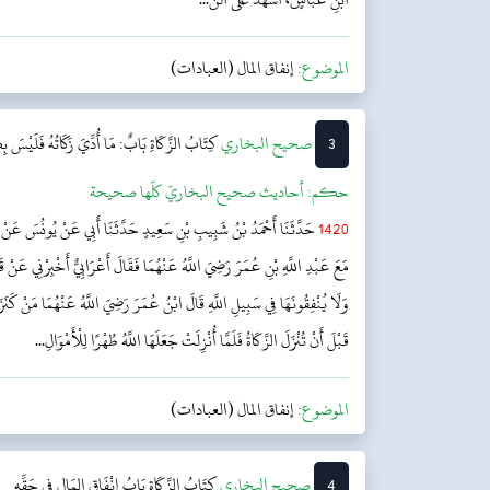
الموضوع:
إنفاق المال (العبادات)
3
‌‌صحيح البخاري
كِتَابُ الزَّكَاةِ
بَابٌ: مَا أُدِّيَ زَكَاتُهُ فَلَيْسَ بِ
حکم:
أحاديث صحيح البخاريّ كلّها صحيحة
1420
حَدَّثَنَا أَحْمَدُ بْنُ شَبِيبِ بْنِ سَعِيدٍ حَدَّثَنَا أَبِي عَنْ يُونُسَ عَنْ 
مَعَ عَبْدِ اللَّهِ بْنِ عُمَرَ رَضِيَ اللَّهُ عَنْهُمَا فَقَالَ أَعْرَابِيٌّ أَخْبِرْنِي عَنْ ق
وَلَا يُنْفِقُونَهَا فِي سَبِيلِ اللَّهِ قَالَ ابْنُ عُمَرَ رَضِيَ اللَّهُ عَنْهُمَا مَنْ كَنَزَهَا ف
قَبْلَ أَنْ تُنْزَلَ الزَّكَاةُ فَلَمَّا أُنْزِلَتْ جَعَلَهَا اللَّهُ طُهْرًا لِلْأَمْوَالِ...
الموضوع:
إنفاق المال (العبادات)
4
‌‌صحيح البخاري
كِتَابُ الزَّكَاةِ
بَابُ إِنْفَاقِ المَالِ فِي حَقِّهِ