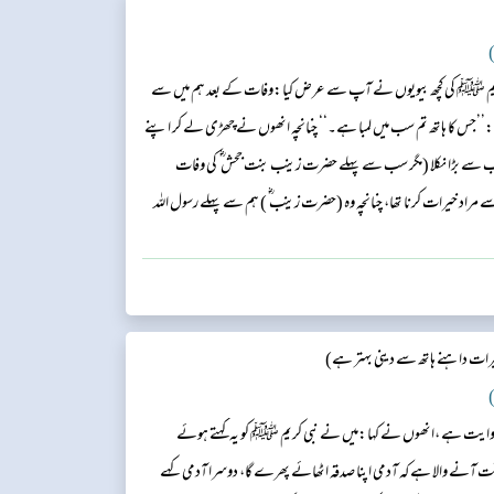
)
 کریم ﷺ کی کچھ بیویوں نے آپ سے عرض کیا:وفات کے بعد ہم میں سے
س کا ہاتھ تم سب میں لمبا ہے۔‘‘ چنانچہ انھوں نے چھڑی لے کر اپنے
سب سے بڑا نکلا (مگر سب سے پہلے حضرت زینب بنت جحش ؓ کی وفات
سے مراد خیرات کرنا تھا، چنانچہ وہ (حضرت زینب ؓ ) ہم سے پہلے رسول اللہ
ھا۔...
ات داہنے ہاتھ سے دینی بہتر ہے)
)
روایت ہے ،انھوں نے کہا:میں نے نبی کریم ﷺ کو یہ کہتے ہوئے
ت آنے والا ہے کہ آدمی اپنا صدقہ اٹھائے پھرے گا، دوسرا آدمی کہے