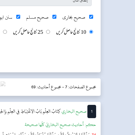
صحیح بخاری
صحیح مسلم
سنن ابو 
10 نتائج حاصل کریں
25 نتائج حاصل کریں
مجموع الصفحات: 7 -
مجموع أحاديث: 69
1
‌‌صحيح البخاري
كِتَابُ العِلْمِ
بَابُ الِاغْتِبَاطِ فِي العِلْمِ وَالحِ
حکم:
أحاديث صحيح البخاريّ كلّها صحيحة
74
حَدَّثَنَا الحُمَيْدِيُّ، قَالَ: حَدَّثَنَا سُفْيَانُ، قَالَ: حَدَّثَنِي إِسْمَاعِيلُ بْن