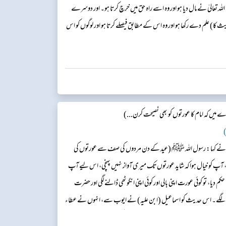
 تعالیٰ نے مال دیا ہو اور وہ اسے راہ حق میں خرچ کرتا ہو۔ اور دوسرے
کا) علم دے رکھا ہو اور وہ اس کے مطابق فیصلے کرتا ہو اور لوگوں کو اس
یں کہ امام کا عورتوں کو بھی نصیحت کرن...)
)
 نے کہا: رسول اللہ ﷺ (عید کے دن مردوں کی صف سے عورتوں کی
آپ کو خیال ہوا کہ شاید عورتوں تک میری آواز نہیں پہنچی، اس لیے آپ
 دیا، تو کوئی عورت اپنی بالی اور کوئی اپنی انگوٹھی ڈالنے لگی اور حضرت
نے لگے۔ اس حدیث کو اسماعیل (ابن علیہ) نے ایوب سے، انہوں نے عطاء
 حضرت ابن عباس ؓ نے کہا: میں نبی ﷺ پر گواہی دیتا ہوں۔...