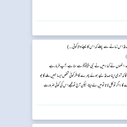
ار سے، اس نے حضرت ابوہریرہ ؓ سے، وہ نبی ﷺ سے ا...
 اس زمانے سے پہلے کہ اس کا لینے والا کوئی...)
)
ے، انھوں نے کہا:میں نے نبی ﷺ سے سنا ہے،آپ فرمارہے
 کہ آدمی اپنا صدقہ لیے ہوئے پھرے گا مگر کوئی شخص ایسا نہیں ملے گا جو
اگر تو کل لاتا تو میں لے لیتا، لیکن آج تو مجھے اس کی کوئی ضرورت