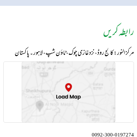
رابطہ کریں
مرکز النور: کالج روڈ، نزد غازی چوک، ٹاؤن شپ، لاہور ۔ پاکستان
0092-300-0197274