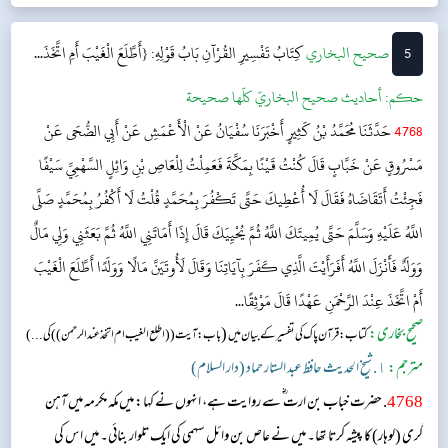
انکار کرتے ہوئے کہتا ہے ک...
5
‌‌صحيح البخاري
كِتَابُ تَفْسِيرِ القُرْآنِ
بَابُ قَوْلِهِ: {أَطَّلَعَ الْغَيْبَ أَمِ اتَّخَذَ...
حکم:
أحاديث صحيح البخاريّ كلّها صحيحة
4768
حَدَّثَنَا مُحَمَّدُ بْنُ كَثِيرٍ أَخْبَرَنَا سُفْيَانُ عَنْ الْأَعْمَشِ عَنْ أَبِي الضُّحَى عَنْ
مَسْرُوقٍ عَنْ خَبَّابٍ قَالَ كُنْتُ قَيْنًا بِمَكَّةَ فَعَمِلْتُ لِلْعَاصِ بْنِ وَائِلٍ السَّهْمِيِّ سَيْفًا
فَجِئْتُ أَتَقَاضَاهُ فَقَالَ لَا أُعْطِيكَ حَتَّى تَكْفُرَ بِمُحَمَّدٍ قُلْتُ لَا أَكْفُرُ بِمُحَمَّدٍ صَلَّى
اللَّهُ عَلَيْهِ وَسَلَّمَ حَتَّى يُمِيتَكَ اللَّهُ ثُمَّ يُحْيِيَكَ قَالَ إِذَا أَمَاتَنِي اللَّهُ ثُمَّ بَعَثَنِي وَلِي مَالٌ
وَوَلَدٌ فَأَنْزَلَ اللَّهُ أَفَرَأَيْتَ الَّذِي كَفَرَ بِآيَاتِنَا وَقَالَ لَأُوتَيَنَّ مَالًا وَوَلَدًا أَطَّلَعَ الْغَيْبَ
أَمْ اتَّخَذَ عِنْدَ الرَّحْمَنِ عَهْدًا قَالَ مَوْثِقًا...
صحیح بخاری:
(
کتاب: قرآن پاک کی تفسیر کے بیان میں
باب: آیت (( اطلع الغیب ام اتخذ عند الرحمن )) کی...)
مترجم:
١. شیخ الحدیث حافظ عبد الستار حماد (دار السلام)
4768
. حضرت خباب بن ارت ؓ سے روایت ہے، انہوں نے کہا: میں مکہ مکرمہ میں آہن
گری (لوہار) کا پیشہ کرتا تھا۔ میں نے عاص بن وائل سہمی کی ایک تلوار بنائی۔ میں اس کی