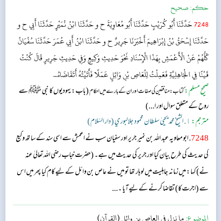
حکم:
صحیح
7248
حَدَّثَنَا أَبُو كُرَيْبٍ حَدَّثَنَا أَبُو مُعَاوِيَةَ ح و حَدَّثَنَا ابْنُ نُمَيْرٍ حَدَّثَنَا أَبِي ح و
حَدَّثَنَا إِسْحَقُ بْنُ إِبْرَاهِيمَ أَخْبَرَنَا جَرِيرٌ ح و حَدَّثَنَا ابْنُ أَبِي عُمَرَ حَدَّثَنَا سُفْيَانُ
كُلُّهُمْ عَنْ الْأَعْمَشِ بِهَذَا الْإِسْنَادِ نَحْوَ حَدِيثِ وَكِيعٍ وَفِي حَدِيثِ جَرِيرٍ قَالَ كُنْتُ
قَيْنًا فِي الْجَاهِلِيَّةِ فَعَمِلْتُ لِلْعَاصِ بْنِ وَائِلٍ عَمَلًا فَأَتَيْتُهُ أَتَقَاضَاهُ...
صحیح مسلم:
(باب: یہودیوں کا نبی ﷺ سے
کتاب: منافقین کی صفات اور ان کے بارے میں احکام
روح کے متعلق سوال اور ا...)
مترجم:
١. الشيخ محمد يحيىٰ سلطان محمود جلالبوري (دار السّلام)
7248
. ابو معاویہ عبد اللہ بن نمیر جریر اور سفیان سب نے اعمش سے اسی سند کے ساتھ وکیع
کی حدیث کی طرح بیان کیا اور جریر کی حدیث میں ہے۔ (حضرت خباب رضی اللہ تعالیٰ عنہ
نے) کہا: میں زمانہ جاہلیت میں لوہار تھا تو میں نے عاص بن وائل کے لیے کام کیا پھر میں اس
سے (اجرت کا) تقاضا کرنے کے لیے آیا ۔...
الموضوع:
ما نزل في العاص بن وائل (القرآن)