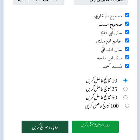
صحيح البخاري
صحيح مسلم
سنن أبي داؤد
جامع الترمذي
سنن النسائي
سنن ابن ماجه
مُسند أحمد
10 نتائج حاصل کریں
25 نتائج حاصل کریں
50 نتائج حاصل کریں
100 نتائج حاصل کریں
دوبارہ موضوع منتخب کریں