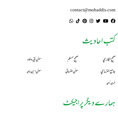
contact@mohaddis.com
کتب احادیث
صحيح البخاري
صحيح مسلم
سنن أبي داؤد
جامع الترمذي
سنن النسائي
سنن ابن ماجه
مُسند أحمد
ہمارے دیگر پراجیکٹ