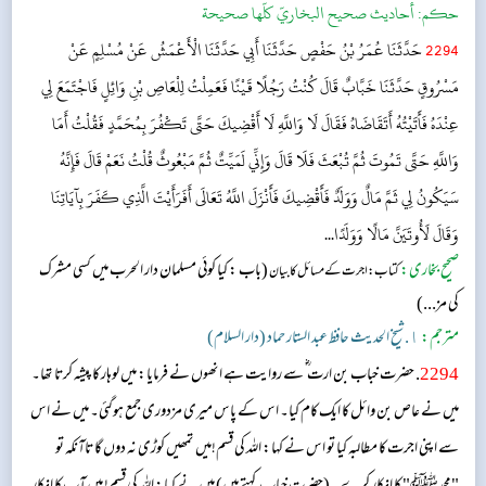
حکم:
أحاديث صحيح البخاريّ كلّها صحيحة
2294
حَدَّثَنَا عُمَرُ بْنُ حَفْصٍ حَدَّثَنَا أَبِي حَدَّثَنَا الْأَعْمَشُ عَنْ مُسْلِمٍ عَنْ
مَسْرُوقٍ حَدَّثَنَا خَبَّابٌ قَالَ كُنْتُ رَجُلًا قَيْنًا فَعَمِلْتُ لِلْعَاصِ بْنِ وَائِلٍ فَاجْتَمَعَ لِي
عِنْدَهُ فَأَتَيْتُهُ أَتَقَاضَاهُ فَقَالَ لَا وَاللَّهِ لَا أَقْضِيكَ حَتَّى تَكْفُرَ بِمُحَمَّدٍ فَقُلْتُ أَمَا
وَاللَّهِ حَتَّى تَمُوتَ ثُمَّ تُبْعَثَ فَلَا قَالَ وَإِنِّي لَمَيِّتٌ ثُمَّ مَبْعُوثٌ قُلْتُ نَعَمْ قَالَ فَإِنَّهُ
سَيَكُونُ لِي ثَمَّ مَالٌ وَوَلَدٌ فَأَقْضِيكَ فَأَنْزَلَ اللَّهُ تَعَالَى أَفَرَأَيْتَ الَّذِي كَفَرَ بِآيَاتِنَا
وَقَالَ لَأُوتَيَنَّ مَالًا وَوَلَدًا...
صحیح بخاری:
(باب : کیا کوئی مسلمان دار الحرب میں کسی مشرک
کتاب: اجرت کے مسائل کا بیان
کی مز...)
مترجم:
١. شیخ الحدیث حافظ عبد الستار حماد (دار السلام)
2294
. حضرت خباب بن ارت ؓ سے روایت ہے انھوں نے فرمایا: میں لوہار کاپیشہ کرتا تھا۔
میں نے عاص بن وائل کا ایک کام کیا۔ اس کے پاس میری مزدوری جمع ہوگئی۔ میں نے اس
سے اپنی اجرت کا مطالبہ کیا تو اس نے کہا: اللہ کی قسم!میں تمھیں کوڑی نہ دوں گا تاآنکہ تو