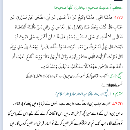
حکم:
أحاديث صحيح البخاريّ كلّها صحيحة
4770
حَدَّثَنَا يَحْيَى حَدَّثَنَا وَكِيعٌ عَنْ الْأَعْمَشِ عَنْ أَبِي الضُّحَى عَنْ مَسْرُوقٍ عَنْ
خَبَّابٍ قَالَ كُنْتُ رَجُلًا قَيْنًا وَكَانَ لِي عَلَى الْعَاصِ بْنِ وَائِلٍ دَيْنٌ فَأَتَيْتُهُ أَتَقَاضَاهُ
فَقَالَ لِي لَا أَقْضِيكَ حَتَّى تَكْفُرَ بِمُحَمَّدٍ قَالَ قُلْتُ لَنْ أَكْفُرَ بِهِ حَتَّى تَمُوتَ ثُمَّ
تُبْعَثَ قَالَ وَإِنِّي لَمَبْعُوثٌ مِنْ بَعْدِ الْمَوْتِ فَسَوْفَ أَقْضِيكَ إِذَا رَجَعْتُ إِلَى مَالٍ وَوَلَدٍ
قَالَ فَنَزَلَتْ أَفَرَأَيْتَ الَّذِي كَفَرَ بِآيَاتِنَا وَقَالَ لَأُوتَيَنَّ مَالًا وَوَلَدًا أَطَّلَعَ الْغَيْبَ أَمْ
اتَّخَذَ عِنْدَ الرَّحْمَنِ عَهْدًا كَلَّا سَنَكْتُبُ مَا يَقُولُ وَنَمُدُّ لَهُ مِ...
صحیح بخاری:
(
کتاب: قرآن پاک کی تفسیر کے بیان میں
باب: آیت (( ونرثہ ما یقول )) الایۃکی
تفسیر&rdqu...)
مترجم:
١. شیخ الحدیث حافظ عبد الستار حماد (دار السلام)
4770
. حضرت خباب بن ارت ؓ سے روایت ہے، انہوں نے فرمایا: میں پہلے لوہار تھا اور
عاص بن وائل کے ذمے میرا کچھ قرض تھا۔ میں اس کا تقاضا کرنے کے لیے اس کے پاس گیا
تو وہ کہنے لگا: جب تک تم محمد ﷺ سے کفر نہیں کرتے تو تمہارا قرض ادا نہیں کروں گا۔ میں