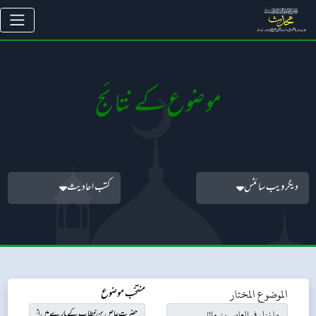
موضوع کے نتائج
دیگر ویب سائٹس
کتب احادیث
الموضوع المختار
منتخب موضوع