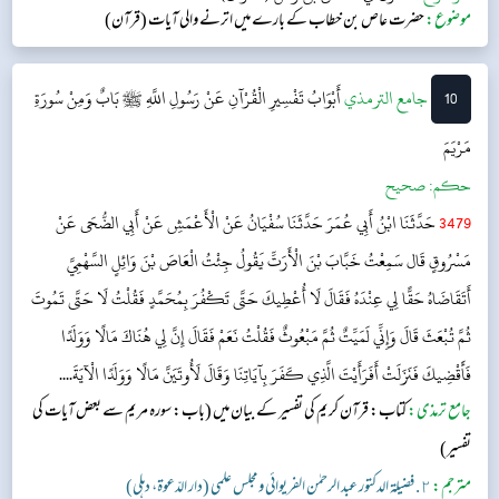
موضوع:
حضرت عاص بن خطاب کے بارے میں اترنے والی آیات (قرآن)
10
‌جامع الترمذي
أَبْوَابُ تَفْسِيرِ الْقُرْآنِ عَنْ رَسُولِ اللَّهِ ﷺ
بَابٌ وَمِنْ سُورَةِ
مَرْيَمَ​
حکم:
صحیح
3479
حَدَّثَنَا ابْنُ أَبِي عُمَرَ حَدَّثَنَا سُفْيَانُ عَنْ الْأَعْمَشِ عَنْ أَبِي الضُّحَى عَنْ
مَسْرُوقٍ قَال سَمِعْتُ خَبَّابَ بْنَ الْأَرَتِّ يَقُولُ جِئْتُ الْعَاصَ بْنَ وَائِلٍ السَّهْمِيَّ
أَتَقَاضَاهُ حَقًّا لِي عِنْدَهُ فَقَالَ لَا أُعْطِيكَ حَتَّى تَكْفُرَ بِمُحَمَّدٍ فَقُلْتُ لَا حَتَّى تَمُوتَ
ثُمَّ تُبْعَثَ قَالَ وَإِنِّي لَمَيِّتٌ ثُمَّ مَبْعُوثٌ فَقُلْتُ نَعَمْ فَقَالَ إِنَّ لِي هُنَاكَ مَالًا وَوَلَدًا
فَأَقْضِيكَ فَنَزَلَتْ أَفَرَأَيْتَ الَّذِي كَفَرَ بِآيَاتِنَا وَقَالَ لَأُوتَيَنَّ مَالًا وَوَلَدًا الْآيَةَ....
جامع ترمذی:
كتاب: قرآن کریم کی تفسیر کے بیان میں
(باب: سورہ مریم سے بعض آیات کی
تفسیر​)
مترجم:
٢. فضيلة الدكتور عبد الرحمٰن الفريوائي ومجلس علمي (دار الدّعوة، دهلي)