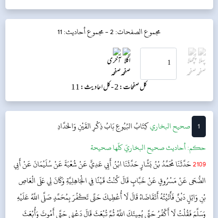
مجموع الصفحات: 2 -
مجموع أحاديث: 11
کل صفحات: 2 -
کل احادیث: 11
1
‌‌صحيح البخاري
كِتَابُ البُيُوعِ
بَابُ ذِكْرِ القَيْنِ وَالحَدَّادِ
حکم:
أحاديث صحيح البخاريّ كلّها صحيحة
2109
حَدَّثَنَا مُحَمَّدُ بْنُ بَشَّارٍ حَدَّثَنَا ابْنُ أَبِي عَدِيٍّ عَنْ شُعْبَةَ عَنْ سُلَيْمَانَ عَنْ أَبِي
الضُّحَى عَنْ مَسْرُوقٍ عَنْ خَبَّابٍ قَالَ كُنْتُ قَيْنًا فِي الْجَاهِلِيَّةِ وَكَانَ لِي عَلَى الْعَاصِ
بْنِ وَائِلٍ دَيْنٌ فَأَتَيْتُهُ أَتَقَاضَاهُ قَالَ لَا أُعْطِيكَ حَتَّى تَكْفُرَ بِمُحَمَّدٍ صَلَّى اللَّهُ عَلَيْهِ
وَسَلَّمَ فَقُلْتُ لَا أَكْفُرُ حَتَّى يُمِيتَكَ اللَّهُ ثُمَّ تُبْعَثَ قَالَ دَعْنِي حَتَّى أَمُوتَ وَأُبْعَثَ