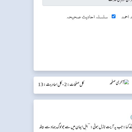
 احمد
سلسلہ احادیث صحیحہ
کل صفحات: 2 -
کل احادیث: 13
)
کہا: جب یہ آیت نازل ہوئی: ’’اہل ایمان میں سے جو لوگ جہاد سے بیٹھ