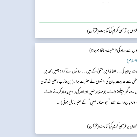
؟ سیدنا عمر ؓ کہا: اللہ کی قسم! یہ تو کار خیر ہے ۔اور وہ مسلسل میرے
کڑوں پر قرآن کریم کی کتابت (قرآن)
 سے جہاد کی فرضیت ساقط ہو جانا)
 السلام)
 حدیث بیان کی ۔۔ الفاظ ابن مثنیٰ کے ہیں ۔۔ دونوں نے کہا: ہمیں محمد بن
سحٰق سے حدیث بیان کی، انہوں نے حضرت براء (بن عازب رضی اللہ تعالی
ے گھر بیٹھنے والے، جو معذور نہیں اور اللہ کی راہ میں جہاد کرنے والے
رمیان والے حصے ’’جو معذور نہیں‘‘ کے بغیر نازل ہوئی)...
کڑوں پر قرآن کریم کی کتابت (قرآن)