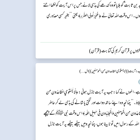
ثابت ؓ کو بلایاتو وہ کندھے کی ہڈی لائے جس پر اس آیت کو لکھا اتنے
ہوں۔ اس وقت اللہ تعالیٰ نے ﴿غَيْرُ أُولِي الضَّرَرِ﴾ یعنی ’’بغیر کسی معذوری
کڑوں پر قرآن کریم کی کتابت (قرآن)
: آیت (( لا یستوی القاعدون من المومنین )) ال...)
)
نہوں نے کہا: جب یہ آیت نازل ہوئی: ﴿لَّا يَسْتَوِي الْقَاعِدُونَ مِنَ
 بلاؤ۔‘‘ چنانچہ وہ اپنے ساتھ دوات اور تختی یا شانے کی ہڈی لے کر حاضر
مِنَ الْمُؤْمِنِينَ وَالْمُجَاهِدُونَ فِي سَبِيلِ اللَّـهِ﴾ اس وقت نبی ﷺ کے پیچھے
 کے رسول! میں تو نابینا ہوں، چنانچہ وہیں بیٹھے بیٹھے یہ آیت نازل