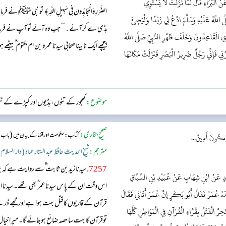
 الْبَرَاءِ قَالَ لَمَّا نَزَلَتْ لَا يَسْتَوِي
الضَّرَرِ وَالْمُجَاهِدُونَ فِي سَبِيلِ اللَّهِ﴾ تو نبی 
اللَّهُ عَلَيْهِ وَسَلَّمَ ادْعُ لِي زَيْدًا وَلْيَجِئْ
ہڈی لے کر آئے۔‘‘ جب وہ آئے تو آپ نے فرمایا:
وِي الْقَاعِدُونَ وَخَلْفَ ظَهْرِ النَّبِيِّ صَلَّى اللَّهُ
پیچھے ایک نابینا صحابی سیدنا عمرو بن ام مکتوم ؓ
رُنِي فَإِنِّي رَجُلٌ ضَرِيرُ الْبَصَرِ فَنَزَلَتْ مَكَانَهَا
موضوع:
کھجور کے تنوں ، ہڈیوں اور کپڑے کے ٹ
صحیح بخاری:
(
کتاب: حکومت اور قضا کے بیان میں
باب : 
يَكُونَ أَمِينً...
مترجم:
شیخ الحدیث حافظ عبد الستار حماد (دار السلام
7257
. سیدنا زید بن ثابت ؓ سے روایت ہے کہ یما
سَعْدٍ عَنْ ابْنِ شِهَابٍ عَنْ عُبَيْدِ بْنِ السَّبَّاقِ
اس وقت ان کے پاس سیدنا عمر ؓ بھی تھے۔ سیدنا ابو 
دَهُ عُمَرُ فَقَالَ أَبُو بَكْرٍ إِنَّ عُمَرَ أَتَانِي فَقَالَ
قرآن کے قاریوں کا قتل بہت ہوا ہے اور مجھے ڈ
ِرَّ الْقَتْلُ بِقُرَّاءِ الْقُرْآنِ فِي الْمَوَاطِنِ كُلِّهَا
توقرآن کا بہت سا حصہ ضائع ہوجائے گا۔ میرا خیا