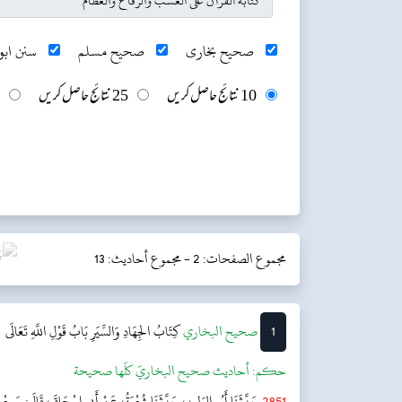
صحیح بخاری
صحیح مسلم
سنن ابو 
10 نتائج حاصل کریں
25 نتائج حاصل کریں
مجموع الصفحات: 2 -
مجموع أحاديث: 13
1
‌‌صحيح البخاري
كِتَابُ الجِهَادِ وَالسِّيَرِ
بَابُ قَوْلِ اللَّهِ تَعَالَى
حکم:
أحاديث صحيح البخاريّ كلّها صحيحة
2851
حَدَّثَنَا أَبُو الوَلِيدِ، حَدَّثَنَا شُعْبَةُ، عَنْ أَبِي إِسْحَاقَ، قَالَ: سَمِعْتُ