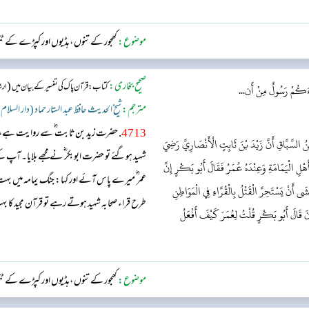
موضوع:
کھجور کے تنوں ، ہڈیوں اور کپڑے کے ٹ
صحیح بخاری:
(
کتاب: قرآن پاک کی تفسیر کے بیان میں
ارش
اءَكُمْ رَسُولٌ مِنْ أَن...
مترجم:
شیخ الحدیث حافظ عبد الستار حماد (دار السلام
4713
. حضرت زید بن ثابت ؓ سے روایت ہے، وہ
نُ السَّبَّاقِ أَنَّ زَيْدَ بْنَ ثَابِتٍ الْأَنْصَارِيَّ رَضِيَ
شہید ہو گئے تو حضرت ابوبکر ؓ نے مجھے بلایا۔ آ
َهْلِ الْيَمَامَةِ وَعِنْدَهُ عُمَرُ فَقَالَ أَبُو بَكْرٍ إِنَّ
عمر ؓ میرے پاس آئے اور کہا: جنگ یمامہ میں بہت زی
شَى أَنْ يَسْتَحِرَّ الْقَتْلُ بِالْقُرَّاءِ فِي الْمَوَاطِنِ
طرح قراء صحابہ شہید ہوتے رہے تو قرآن مجید کا 
ْآنَ قَالَ أَبُو بَكْرٍ قُلْتُ لِعُمَرَ كَيْفَ أَفْعَلُ
ایک جگہ جمع کرا دیں اور میری رائے تو یہ ہے کہ آ
میں نے عمر...
موضوع:
کھجور کے تنوں ، ہڈیوں اور کپڑے کے ٹ