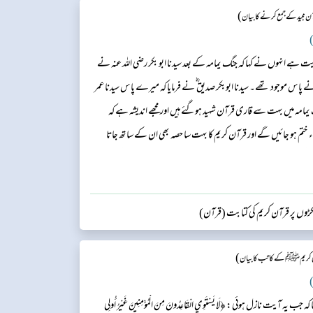
)
 مجید کے جمع کرنے کا بیان
)
یت ہے انہوں نے کہا کہ جنگ یمامہ کے بعد سیدنا ابو بکر رضی اللہ عنہ نے
 انے پاس موجود تھے۔ سیدنا ابوبکر صدیق ؓ نے فرمایا کہ میرے پاس سیدنا عمر
مامہ میں بہت سے قاری قرآن شہید ہوگئے ہیں اور مجھے اندیشہ ہے کہ
اء ختم ہو جائیں گے اور قرآن کریم کا بہت سا حصہ بھی ان کے ساتھ جاتا
و جمع کرنے کا حکم دیں۔ میں نے سیدنا عمر بن خطاب ؓ سے کہا کو جو
کڑوں پر قرآن کریم کی کتابت (قرآن)
)
 کریم ﷺ کے کاتب کا بیان
)
یہ آیت نازل ہوئی: ﴿لَا يَسْتَوِي الْقَاعِدُونَ مِنَ الْمُؤْمِنِينَ غَيْرُ أُولِي