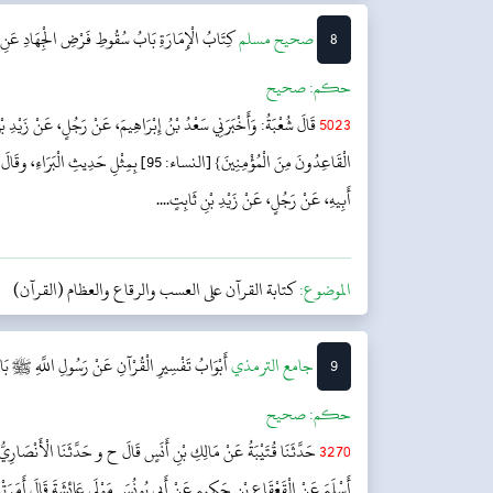
8
‌صحيح مسلم
كِتَابُ الْإِمَارَةِ
بَابُ سُقُوطِ فَرْضِ الْجِهَادِ عَنِ 
حکم:
صحیح
5023
قَالَ شُعْبَةُ: وَأَخْبَرَنِي سَعْدُ بْنُ إِبْرَاهِيمَ، عَنْ رَجُلٍ، عَنْ زَيْدِ بْ
الْقَاعِدُونَ مِنَ الْمُؤْمِنِينَ} [النساء: 95] بِمِثْلِ 
أَبِيهِ، عَنْ رَجُلٍ، عَنْ زَيْدِ بْنِ ثَابِتٍ....
الموضوع:
كتابة القرآن على العسب والرقاع والعظام (القرآن)
9
‌جامع الترمذي
أَبْوَابُ تَفْسِيرِ الْقُرْآنِ عَنْ رَسُولِ اللَّهِ ﷺ
بَا
حکم:
صحیح
3270
حَدَّثَنَا قُتَيْبَةُ عَنْ مَالِكِ بْنِ أَنَسٍ قَالَ ح و حَدَّثَنَا الْأَنْصَارِيُّ
أَسْلَمَ عَنْ الْقَعْقَاعِ بْنِ حَكِيمٍ عَنْ أَبِي يُونُسَ مَوْلَى عَائِشَةَ قَالَ أَمَرَتْنِ