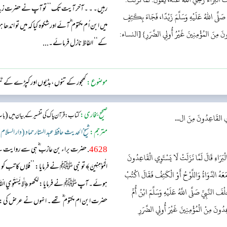
رہیں۔ ۔ ۔ آخر آیت تک‘‘ تو آپ نے حضرت زید بن 
نَ دَعَا رَسُولُ اللَّهِ صَلَّى اللهُ عَلَيْهِ وَسَلَّمَ زَيْدًا، فَجَاءَ بِكَتِفٍ
میں ابن اُ م مکتوم ؓ آئے اور شکوہ کیا کہ میں تو اندھا 
ِدُونَ مِنَ المُؤْمِنِينَ غَيْرُ أُولِي الضَّرَرِ} [النساء:
کے‘‘ الفاظ نازل فرمائے۔...
موضوع:
کھجور کے تنوں ، ہڈیوں اور کپڑے کے ٹ
صحیح بخاری:
(
کتاب: قرآن پاک کی تفسیر کے بیان میں
باب
وِي القَاعِدُونَ مِنَ ال...
مترجم:
شیخ الحدیث حافظ عبد الستار حماد (دار السلام
4628
. حضرت براء بن عازب ؓ ہی سے روایت ہے، ا
َرَاءِ قَالَ لَمَّا نَزَلَتْ لَا يَسْتَوِي الْقَاعِدُونَ
الْمُؤْمِنِينَ﴾ تو نبی ﷺ نے فرمایا: ’’فلاں کاتب کو
وَمَعَهُ الدَّوَاةُ وَاللَّوْحُ أَوْ الْكَتِفُ فَقَالَ اكْتُبْ
ہوئے۔ آپ ﷺ نے فرمایا: لکھو ﴿لَّا يَسْتَوِي الْقَاعِدُونَ 
لنَّبِيِّ صَلَّى اللَّهُ عَلَيْهِ وَسَلَّمَ ابْنُ أُمِّ
حضرت ابن ام مکتوم ؓ تھے۔ انہوں نے عرض کی: اللہ
عِدُونَ مِنْ الْمُؤْمِنِينَ غَيْرَ أُولِي الضَّرَرِ
ہوئی: <...