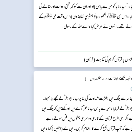
ﷺ نے فرمایا: ’’سیدنا زید کو میرے پاس بلاو اور ان سے کہو کہ تختی، دوات اور شانے کی
 اس نبی ﷺ کو لکھو: ﴿لَا يَسْتَوِي الْقَاعِدُونَ﴾ اس وقت نبی ﷺ کے
 بیٹھے ہوئے تھے۔ انہوں نے عرض کیا: اے اللہ کے رسول! ...
کڑوں پر قرآن کریم کی کتابت (قرآن)
فیصلہ لکھنے والا امانت دار اور عقلمند ہون...)
)
مہ سے جنگ میں بکثرت شہادت کی بنا پر سیدنا ابو بکر ؓ نے مجھے بلا بھیجا۔
بکر ؓ نے فرمایا: میرے پاس سیدنا عمر ؓ آئے ہیں اور کہتے ہیں کہ جنگ میں
ر ہے اگر اسی طرح قرآن کے قاری دوسری جنگوں میں قتل ہوتے رہے
ل ہے کہ آپ قرآن جمع کرنے کا اہتمام کریں۔ میں نے (انہیں ) کہا: میں