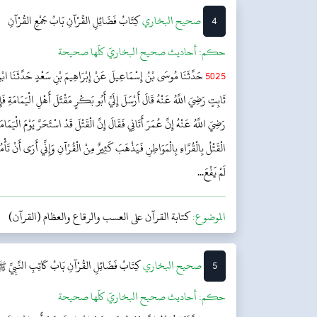
4
‌‌صحيح البخاري
كِتَابُ فَضَائِلِ القُرْآنِ
بَابُ جَمْعِ القُرْآنِ
حکم:
أحاديث صحيح البخاريّ كلّها صحيحة
5025
حَدَّثَنَا مُوسَى بْنُ إِسْمَاعِيلَ عَنْ إِبْرَاهِيمَ بْنِ سَعْدٍ حَدَّثَنَا ابْنُ
ثَابِتٍ رَضِيَ اللَّهُ عَنْهُ قَالَ أَرْسَلَ إِلَيَّ أَبُو بَكْرٍ مَقْتَلَ أَهْلِ الْيَمَامَةِ ف
رَضِيَ اللَّهُ عَنْهُ إِنَّ عُمَرَ أَتَانِي فَقَالَ إِنَّ الْقَتْلَ قَدْ اسْتَحَرَّ يَوْمَ الْيَمَامَ
الْقَتْلُ بِالْقُرَّاءِ بِالْمَوَاطِنِ فَيَذْهَبَ كَثِيرٌ مِنْ الْقُرْآنِ وَإِنِّي أَرَى أَنْ تَأْ
لَمْ يَفْعَ...
الموضوع:
كتابة القرآن على العسب والرقاع والعظام (القرآن)
5
‌‌صحيح البخاري
كِتَابُ فَضَائِلِ القُرْآنِ
بَابُ كَاتِبِ النَّبِيِّ
حکم:
أحاديث صحيح البخاريّ كلّها صحيحة