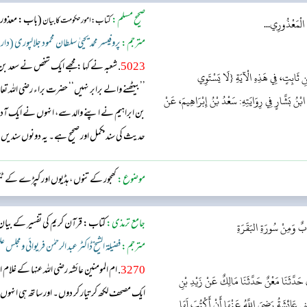
صحیح مسلم:
(باب: معذوروں
کتاب: امور حکومت کا بیان
الْمَعْذُورِي...
مترجم:
پروفیسر محمد یحییٰ سلطان محمود جلالپوری (دار
5023
. شعبہ نے کہا: مجھے ایک شخص نے سعد ب
نِ ثَابِتٍ، فِي هَذِهِ الْآيَةِ {لَا يَسْتَوِي
’’بیٹھنے والے برابر نہیں‘‘ حضرت براء رضی اللہ تع
حَدِيثِ الْبَرَاءِ، وقَالَ ابْنُ بَشَّارٍ فِي رِوَايَتِهِ: سَعْدُ بْنُ إِبْرَاهِيمَ، عَنْ
بن ابراہیم نے اپنے والد سے، انہوں نے ایک آد
حدیث کی سند مکمل اور صحیح ہے۔ یہ دونوں سندیں 
موضوع:
کھجور کے تنوں ، ہڈیوں اور کپڑے کے ٹ
جامع ترمذی:
كتاب: قرآن کریم کی تفسیر کے بیان
بٌ وَمِنْ سُورَةِ البَقَرَةِ
مترجم:
فضیلۃ الشیخ ڈاکٹر عبد الرحمٰن فریوائی ومجلس ع
3270
. ام المومنین عائشہ رضی الله عنہا کے غلام 
 حَدَّثَنَا مَعْنٌ حَدَّثَنَا مَالِكٌ عَنْ زَيْدِ بْنِ
ي عَائِشَةُ رَضِيَ اللَّهُ عَنْهَا أَنْ أَكْتُبَ لَهَا