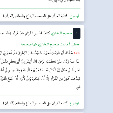
الموضوع:
كتابة القرآن على العسب والرقاع والعظام (القرآن)
3
‌‌صحيح البخاري
كِتَابُ تَفْسِيرِ القُرْآنِ
بَابُ قَوْلِهِ: {لَقَدْ جَ
حکم:
أحاديث صحيح البخاريّ كلّها صحيحة
4713
حَدَّثَنَا أَبُو الْيَمَانِ أَخْبَرَنَا شُعَيْبٌ عَنْ الزُّهْرِيِّ قَالَ أَخْبَرَنِي ابْ
اللَّهُ عَنْهُ وَكَانَ مِمَّنْ يَكْتُبُ الْوَحْيَ قَالَ أَرْسَلَ إِلَيَّ أَبُو بَكْرٍ مَقْتَلَ أ
عُمَرَ أَتَانِي فَقَالَ إِنَّ الْقَتْلَ قَدْ اسْتَحَرَّ يَوْمَ الْيَمَامَةِ بِالنَّاسِ وَإِنِّي أَخْ
فَيَذْهَبَ كَثِيرٌ مِنْ الْقُرْآنِ إِلَّا أَنْ تَجْمَعُوهُ وَإِنِّي لَأَرَى أَنْ تَجْمَعَ الْقُر
شَي...
الموضوع:
كتابة القرآن على العسب والرقاع والعظام (القرآن)