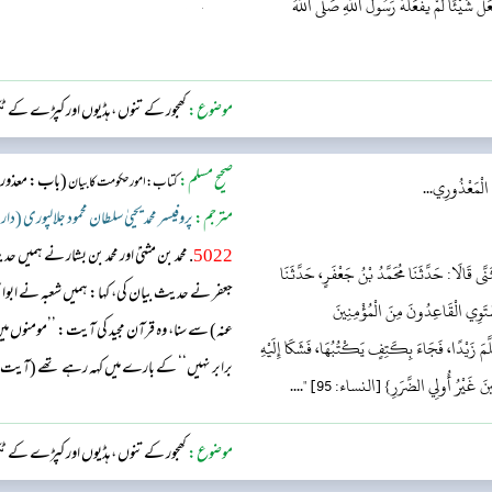
 شَيْئًا لَمْ يَفْعَلْهُ رَسُولُ اللَّهِ صَلَّى اللَّهُ
وہ کام کسے کرسکتا ہوں جو رسول اللہ ﷺ نے نہیں کیا
ساتھ اس مس...
موضوع:
کھجور کے تنوں ، ہڈیوں اور کپڑے کے ٹ
صحیح مسلم:
(باب: معذوروں
کتاب: امور حکومت کا بیان
الْمَعْذُورِي...
مترجم:
پروفیسر محمد یحییٰ سلطان محمود جلالپوری (دار
5022
. محمد بن مثنیٰ اور محمد بن بشار نے ہمیں
ثَنَّى قَالَا: حَدَّثَنَا مُحَمَّدُ بْنُ جَعْفَرٍ، حَدَّثَنَا
جعفر نے حدیث بیان کی، کہا: ہمیں شعبہ نے ابوا
َسْتَوِي الْقَاعِدُونَ مِنَ الْمُؤْمِنِينَ
عنہ) سے سنا، وہ قرآن مجید کی آیت: ’’مومنوں میں س
َمَ زَيْدًا، فَجَاءَ بِكَتِفٍ يَكْتُبُهَا، فَشَكَا إِلَيْهِ
برابر نہیں‘‘ کے بارے میں کہہ رہے تھے (آیت، د
غَيْرُ أُولِي الضَّرَرِ} [النساء: 95] "....
موضوع:
کھجور کے تنوں ، ہڈیوں اور کپڑے کے ٹ