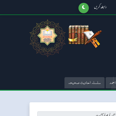
رابطہ کریں
احمد
سلسلہ احادیث صحیحہ