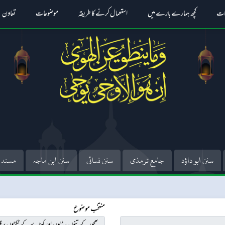
ات
کچھ ہمارے بارے میں
استعمال کرنے کا طریقہ
موضوعات
تعاون
سنن ابو داؤد
جامع ترمذی
سنن نسائی
سنن ابن ماجہ
مسند 
منتخب موضوع