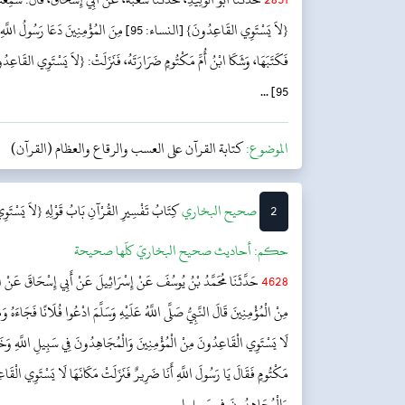
{لاَ يَسْتَوِي القَاعِدُونَ} [النساء: 95] مِنَ المُؤْمِنِي
فَكَتَبَهَا، وَشَكَا ابْنُ أُمِّ مَكْتُومٍ ضَرَارَتَهُ، فَنَزَلَتْ: {لاَ يَسْتَوِي القَاع
95] ...
الموضوع:
كتابة القرآن على العسب والرقاع والعظام (القرآن)
2
‌‌صحيح البخاري
كِتَابُ تَفْسِيرِ القُرْآنِ
بَابُ قَوْلِهِ {لاَ يَسْتَ
حکم:
أحاديث صحيح البخاريّ كلّها صحيحة
4628
حَدَّثَنَا مُحَمَّدُ بْنُ يُوسُفَ عَنْ إِسْرَائِيلَ عَنْ أَبِي إِسْحَاقَ عَنْ الْب
مِنْ الْمُؤْمِنِينَ قَالَ النَّبِيُّ صَلَّى اللَّهُ عَلَيْهِ وَسَلَّمَ ادْعُوا فُلَانًا فَجَاءَهُ 
لَا يَسْتَوِي الْقَاعِدُونَ مِنْ الْمُؤْمِنِينَ وَالْمُجَاهِدُونَ فِي سَبِيلِ اللَّهِ وَخَلْفَ ا
مَكْتُومٍ فَقَالَ يَا رَسُولَ اللَّهِ أَنَا ضَرِيرٌ فَنَزَلَتْ مَكَانَهَا لَا يَسْتَوِي الْقَا
وَالْمُجَاهِدُونَ فِي سَبِيلِ ا...