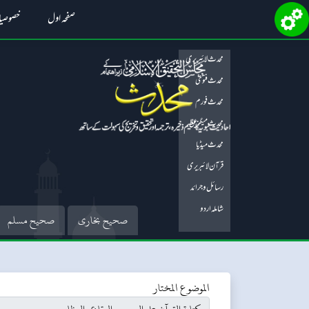
صفحہ اول
خصوصی
محدث لائبریری
محدث فتویٰ
محدث فورم
محدث میگزین
محدث میڈیا
قرآن لائبریری
رسائل و جرائد
شاملہ اردو
صحیح بخاری
صحیح مسلم
الموضوع المختار