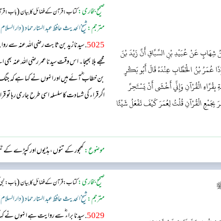
صحیح بخاری:
(
کتاب: قرآن کے فضائل کا بیان
باب: قرآن
مترجم:
شیخ الحدیث حافظ عبد الستار حماد (دار السلام
5025
. سیدنا زید بن ثابت رضی اللہ عنہ سے روا
 شِهَابٍ عَنْ عُبَيْدِ بْنِ السَّبَّاقِ أَنَّ زَيْدَ بْنَ
مجھے بلا بھیجا۔ اس وقت سیدنا عمر رضی اللہ عنہ بھی
َإِذَا عُمَرُ بْنُ الْخَطَّابِ عِنْدَهُ قَالَ أَبُو بَكْرٍ
بن خطاب ؓ آئے ہیں اور انہوں نے کہا ہے کہ جنگ ی
ةِ بِقُرَّاءِ الْقُرْآنِ وَإِنِّي أَخْشَى أَنْ يَسْتَحِرَّ
اگرقراء کی شہادت کا سلسلہ اسی طرح جاری رہا تو قر
مُرَ بِجَمْعِ الْقُرْآنِ قُلْتُ لِعُمَرَ كَيْفَ تَفْعَلُ شَيْئًا
رہے گا اس لیے میری خواہش ہے کہ آپ قرآن مجید ک
رسول ال...
موضوع:
کھجور کے تنوں ، ہڈیوں اور کپڑے کے ٹ
صحیح بخاری:
(
کتاب: قرآن کے فضائل کا بیان
باب: نبی
 ﷺ
مترجم:
شیخ الحدیث حافظ عبد الستار حماد (دار السلام
5029
. سیدنا براء ؓ سے روایت ہے انہوں نے کہا کہ جب 