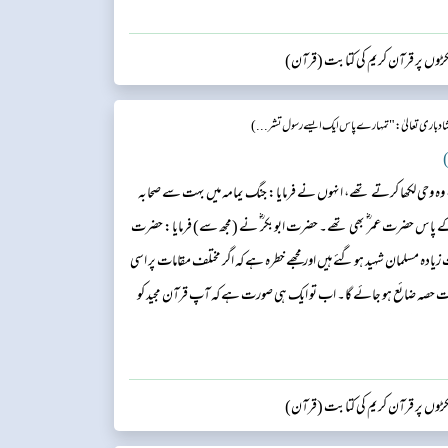
کڑوں پر قرآن کریم کی کتابت (قرآن)
اد باری تعالیٰ:"تمہارے پاس ایک ایسے رسول تشر...)
)
 وحی لکھا کرتے تھے، انہوں نے فرمایا: جنگ یمامہ میں بہت سے صحابہ
پ کے پاس حضرت عمر ؓ بھی تھے۔ حضرت ابوبکر ؓ نے (مجھ سے) فرمایا: حضرت
ادہ مسلمان شہید ہو گئے ہیں اور مجھے خطرہ ہے کہ اگر مختلف مقامات پر اسی
بہت حصہ ضائع ہو جائے گا۔ اب تو ایک ہی صورت ہے کہ آپ قرآن مجید کو
پ قرآن کریم کو جمع کرنے کا کام ضرور کر دیں۔ حضرت ابوبکر ؓ نے فرمایا:
کڑوں پر قرآن کریم کی کتابت (قرآن)