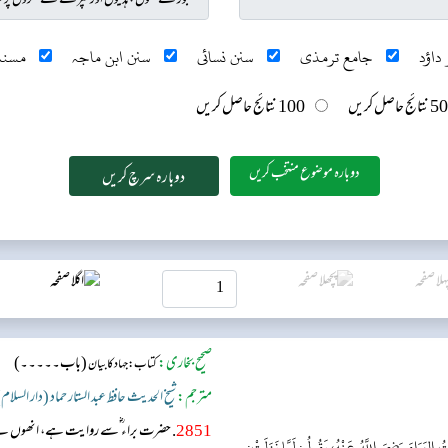
داؤد
جامع ترمذی
سنن نسائی
سنن ابن ماجہ
مسند
50 نتائج حاصل کریں
100 نتائج حاصل کریں
دوبارہ موضوع منتخب کریں
صحیح بخاری:
(باب۔۔۔۔۔)
کتاب: جہاد کا بیان
مترجم:
شیخ الحدیث حافظ عبد الستار حماد (دار السلام
2851
. حضرت براء ؓسے روایت ہے، انھوں نے 
 البَرَاءَ رَضِيَ اللَّهُ عَنْهُ، يَقُولُ: لَمَّا نَزَلَتْ: