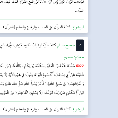
فَيَذْهَبَ قُرْآنٌ كَثِيرٌ وَإِنِّي أَرَى أَنْ تَأْمُرَ بِجَمْعِ الْقُرْآنِ قُلْتُ كَيْفَ أَفْعَلُ
عَلَيْه...
الموضوع:
كتابة القرآن على العسب والرقاع والعظام (القرآن)
7
‌صحيح مسلم
كِتَابُ الْإِمَارَةِ
بَابُ سُقُوطِ فَرْضِ الْجِهَادِ عَنِ 
حکم:
صحیح
5022
حَدَّثَنَا مُحَمَّدُ بْنُ الْمُثَنَّى، وَمُحَمَّدُ بْنُ بَشَّارٍ، وَاللَّفْظُ لِابْنِ الْمُ
شُعْبَةُ، عَنْ أَبِي إِسْحَاقَ، أَنَّهُ سَمِعَ الْبَرَاءَ، يَقُولُ: فِي هَذِهِ الْآيَةِ {لَا ي
وَالْمُجَاهِدُونَ فِي سَبِيلِ اللهِ}، " فَأَمَرَ رَسُولُ اللهِ صَلَّى اللهُ عَلَيْهِ وَسَلّ
ابْنُ أُمِّ مَكْتُومٍ ضَرَارَتَهُ، فَنَزَلَتْ: {لَا يَسْتَوِي الْقَاعِدُونَ مِنَ الْمُؤْمِنِينَ 
الموضوع:
كتابة القرآن على العسب والرقاع والعظام (القرآن)