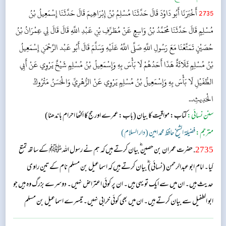
2735
أَخْبَرَنَا أَبُو دَاوُدَ قَالَ حَدَّثَنَا مُسْلِمُ بْنُ إِبْرَاهِيمَ قَالَ حَدَّثَنَا إِسْمَعِيلُ بْنُ
مُسْلِمٍ قَالَ حَدَّثَنَا مُحَمَّدُ بْنُ وَاسِعٍ عَنْ مُطَرِّفِ بْنِ عَبْدِ اللَّهِ قَالَ قَالَ لِي عِمْرَانُ بْنُ
حُصَيْنٍ تَمَتَّعْنَا مَعَ رَسُولِ اللَّهِ صَلَّى اللَّهُ عَلَيْهِ وَسَلَّمَ قَالَ أَبُو عَبْد الرَّحْمَنِ إِسْمَعِيلُ
بْنُ مُسْلِمٍ ثَلَاثَةٌ هَذَا أَحَدُهُمْ لَا بَأْسَ بِهِ وَإِسْمَعِيلُ بْنُ مُسْلِمٍ شَيْخٌ يَرْوِي عَنْ أَبِي
الطُّفَيْلِ لَا بَأْسَ بِهِ وَإِسْمَعِيلُ بْنُ مُسْلِمٍ يَرْوِي عَنْ الزُّهْرِيِّ وَالْحَسَنُ مَتْرُوكُ
الْحَدِيثِ...
سنن نسائی:
کتاب: مواقیت کا بیان
(باب: عمرے اور حج کا اکٹھا احرام باندھنا)
مترجم:
فضیلۃ الشیخ حافظ محمد امین (دار السلام)
2735
. حضرت عمران بن حصین ؓ بیان کرتے ہیں کہ ہم نے رسول اللہﷺ کے ساتھ تمتع
کیا۔ امام ابو عبدالرحمن (نسائی) ؓ بیان کرتے ہیں کہ اسماعیل بن مسلم نام کے تین راوی
حدیث ہیں۔ ان میں سے ایک تو یہی ہیں۔ ان پر کوئی اعتراض نہیں۔ دوسرے بزرگ وہ ہیں جو
ابو الطفیل سے بیان کرتے ہیں۔ ان میں بھی کوئی خرابی نہیں۔ تیسرے اسماعیل بن مسلم
حضرت زہری اور حضرت حسن سے بیان کرتے ہیں۔ وہ محدثین کے نزدیک متروک الحدیث