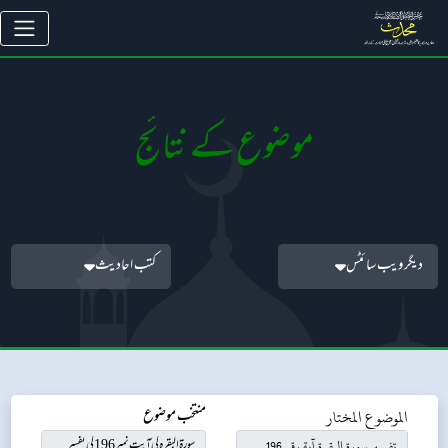
موضوع کے نتائج
دیگر ویب سائٹس
کتب احادیث
الموضوع المختار
منتخب موضوع