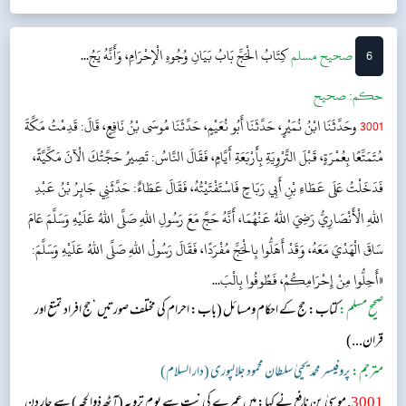
6
‌صحيح مسلم
كِتَابُ الْحَجِّ
بَابُ بَيَانِ وُجُوهِ الْإِحْرَامِ، وَأَنَّهُ يَجُ...
حکم:
صحیح
3001
وحَدَّثَنَا ابْنُ نُمَيْرٍ، حَدَّثَنَا أَبُو نُعَيْمٍ، حَدَّثَنَا مُوسَى بْنُ نَافِعٍ، قَالَ: قَدِمْتُ مَكَّةَ
مُتَمَتِّعًا بِعُمْرَةٍ، قَبْلَ التَّرْوِيَةِ بِأَرْبَعَةِ أَيَّامٍ، فَقَالَ النَّاسُ: تَصِيرُ حَجَّتُكَ الْآنَ مَكِّيَّةً،
فَدَخَلْتُ عَلَى عَطَاءِ بْنِ أَبِي رَبَاحٍ فَاسْتَفْتَيْتُهُ، فَقَالَ عَطَاءٌ: حَدَّثَنِي جَابِرُ بْنُ عَبْدِ
اللهِ الْأَنْصَارِيُّ رَضِيَ اللهُ عَنْهُمَا، أَنَّهُ حَجَّ مَعَ رَسُولِ اللهِ صَلَّى اللهُ عَلَيْهِ وَسَلَّمَ عَامَ
سَاقَ الْهَدْيَ مَعَهُ، وَقَدْ أَهَلُّوا بِالْحَجِّ مُفْرَدًا، فَقَالَ رَسُولُ اللهِ صَلَّى اللهُ عَلَيْهِ وَسَلَّمَ:
«أَحِلُّوا مِنْ إِحْرَامِكُمْ، فَطُوفُوا بِالْبَ...
صحیح مسلم:
کتاب: حج کے احکام ومسائل
(باب: احرام کی مختلف صورتیں ‘حج افراد تمتع اور
قران...)
مترجم:
پروفیسر محمد یحییٰ سلطان محمود جلالپوری (دار السلام)
3001
. موسیٰ بن نافع نے کہا: میں عمرے کی نیت سے یو م ترویہ (آٹھ ذوالحجہ ) سے چار دن