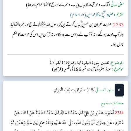
سنن نسائی:
کتاب: مواقیت کا بیان
(باب: عمرے اور حج کا اکٹھا احرام باندھنا)
مترجم:
فضیلۃ الشیخ حافظ محمد امین (دار السلام)
2733
. حضرت عمران بن حصین ؓ بیان کرتے ہیں کہ رسول اللہﷺ نے حج اور عمرہ اکٹھا کیا،
پھر آپ فوت ہوگئے، نہ تو آپ نے (اس سے) روکا اور نہ قرآن میں اس کی حرمت کا حکم
نازل ہوا۔
الموضوع:
تفسير سورة البقرة آية رقم 196 (القرآن)
موضوع:
سورۃ البقرہ کی آیت نمبر 196 کی تفسیر (قرآن)
8
‌سنن النسائي
کِتَابُ الْمَوَاقِيتِ
بَابُ الْقِرَانِ
حکم:
صحیح
2734
أَخْبَرَنَا عَمْرُو بْنُ عَلِيٍّ قَالَ حَدَّثَنَا خَالِدٌ قَالَ حَدَّثَنَا شُعْبَةُ عَنْ قَتَادَةَ عَنْ
مُطَرِّفٍ عَنْ عِمْرَانَ أَنَّ رَسُولَ اللَّهِ صَلَّى اللَّهُ عَلَيْهِ وَسَلَّمَ جَمَعَ بَيْنَ حَجٍّ وَعُمْرَةٍ ثُمَّ