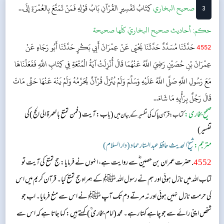
3
‌‌صحيح البخاري
كِتَابُ تَفْسِيرِ القُرْآنِ
بَابُ قَوْلِهِ فَمَنْ تَمَتَّعَ بِالعُمْرَةِ إِلَى...
حکم:
أحاديث صحيح البخاريّ كلّها صحيحة
4552
حَدَّثَنَا مُسَدَّدٌ حَدَّثَنَا يَحْيَى عَنْ عِمْرَانَ أَبِي بَكْرٍ حَدَّثَنَا أَبُو رَجَاءٍ عَنْ
عِمْرَانَ بْنِ حُصَيْنٍ رَضِيَ اللَّهُ عَنْهُمَا قَالَ أُنْزِلَتْ آيَةُ الْمُتْعَةِ فِي كِتَابِ اللَّهِ فَفَعَلْنَاهَا
مَعَ رَسُولِ اللَّهِ صَلَّى اللَّهُ عَلَيْهِ وَسَلَّمَ وَلَمْ يُنْزَلْ قُرْآنٌ يُحَرِّمُهُ وَلَمْ يَنْهَ عَنْهَا حَتَّى مَاتَ
قَالَ رَجُلٌ بِرَأْيِهِ مَا شَاءَ...
صحیح بخاری:
(باب: آیت (فمن تمتع با لعمرۃ الی الحج )کی
کتاب: قرآن پاک کی تفسیر کے بیان میں
تفسیر)
مترجم:
شیخ الحدیث حافظ عبد الستار حماد (دار السلام)
4552
. حضرت عمران بن حصین ؓ سے روایت ہے، انہوں نے فرمایا: حج تمتع کی آیت تو
کتاب اللہ میں نازل ہوئی اور ہم نے رسول اللہ ﷺ کے ہمراہ حج تمتع کیا۔ قرآن کریم میں اس
کی حرمت نازل نہیں ہوئی اور نہ مرتے دم تک آپ ﷺ نے اس سے منع فرمایا۔ اب جو
شخص اپنی رائے سے جو چاہے کہتا رہے۔ محمد (امام بخاری ؒ) کہتے ہیں: کہا جاتا ہے کہ اس سے