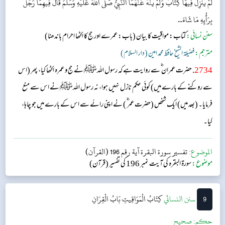
لَمْ يَنْزِلْ فِيهَا كِتَابٌ وَلَمْ يَنْهَ عَنْهُمَا النَّبِيُّ صَلَّى اللَّهُ عَلَيْهِ وَسَلَّمَ قَالَ فِيهِمَا رَجُلٌ
بِرَأْيِهِ مَا شَاءَ...
سنن نسائی:
کتاب: مواقیت کا بیان
(باب: عمرے اور حج کا اکٹھا احرام باندھنا)
مترجم:
فضیلۃ الشیخ حافظ محمد امین (دار السلام)
2734
. حضرت عمران ؓ سے روایت ہے کہ رسول اللہﷺ نے حج و عمرہ اکٹھا کیا، پھر (اس
سے روکنے کے بارے میں) کوئی حکم نازل نہیں ہوا، نہ رسول اللہﷺ نے اس سے منع
فرمایا۔ (بعد میں) ایک شخص (حضرت عمر ؓ ) نے اپنی رائے سے اس کے بارے میں جو چاہا،
کیا۔
الموضوع:
تفسير سورة البقرة آية رقم 196 (القرآن)
موضوع:
سورۃ البقرہ کی آیت نمبر 196 کی تفسیر (قرآن)
9
‌سنن النسائي
کِتَابُ الْمَوَاقِيتِ
بَابُ الْقِرَانِ
حکم:
صحیح