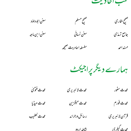
کتب احادیث
صحیح بخاری
صحیح مسلم
سنن ابو داؤد
جامع ترمذی
سنن نسائی
سنن ابن ماجہ
مسند احمد
سلسلہ احادیث صحیحہ
ہمارے دیگر پراجیکٹ
محدث سٹور
محدث لائبریری
محدث فتویٰ
محدث فورم
محدث میگزین
محدث میڈیا
قرآن لائبریری
رسائل و جرائد
محدث خطیب
محدث گیلری
شاملہ اردو