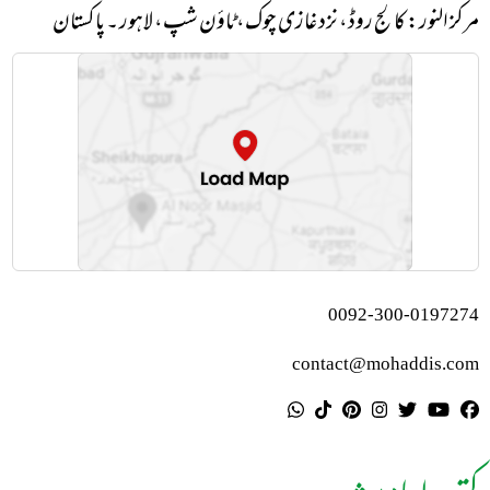
مرکز النور: کالج روڈ، نزد غازی چوک، ٹاؤن شپ، لاہور ۔ پاکستان
0092-300-0197274
contact@mohaddis.com