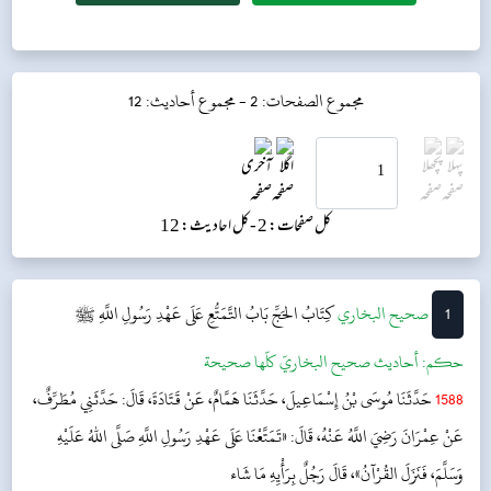
مجموع الصفحات: 2 -
مجموع أحاديث: 12
کل صفحات: 2 -
کل احادیث: 12
1
‌‌صحيح البخاري
كِتَابُ الحَجِّ
بَابُ التَّمَتُّعِ عَلَى عَهْدِ رَسُولِ اللَّهِ ﷺ
حکم:
أحاديث صحيح البخاريّ كلّها صحيحة
1588
حَدَّثَنَا مُوسَى بْنُ إِسْمَاعِيلَ، حَدَّثَنَا هَمَّامٌ، عَنْ قَتَادَةَ، قَالَ: حَدَّثَنِي مُطَرِّفٌ،
عَنْ عِمْرَانَ رَضِيَ اللَّهُ عَنْهُ، قَالَ: «تَمَتَّعْنَا عَلَى عَهْدِ رَسُولِ اللَّهِ صَلَّى اللهُ عَلَيْهِ
وَسَلَّمَ، فَنَزَلَ القُرْآنُ»، قَالَ رَجُلٌ بِرَأْيِهِ مَا شَاء