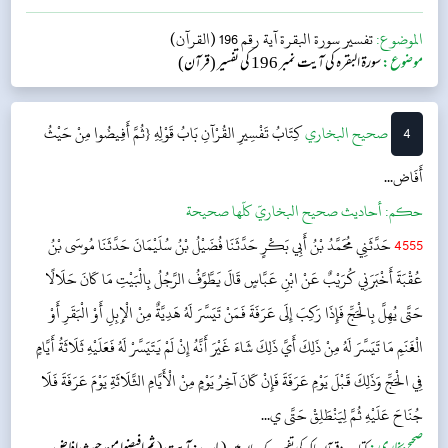
مراد حضرت عمر ؓ ہیں (کیونکہ ان کی رائے حج تمتع کے خلاف تھی)۔...
الموضوع:
تفسير سورة البقرة آية رقم 196 (القرآن)
موضوع:
سورۃ البقرہ کی آیت نمبر 196 کی تفسیر (قرآن)
4
‌‌صحيح البخاري
كِتَابُ تَفْسِيرِ القُرْآنِ
بَابُ قَوْلِهِ {ثُمَّ أَفِيضُوا مِنْ حَيْثُ
أَفَاض...
حکم:
أحاديث صحيح البخاريّ كلّها صحيحة
4555
حَدَّثَنِي مُحَمَّدُ بْنُ أَبِي بَكْرٍ حَدَّثَنَا فُضَيْلُ بْنُ سُلَيْمَانَ حَدَّثَنَا مُوسَى بْنُ
عُقْبَةَ أَخْبَرَنِي كُرَيْبٌ عَنْ ابْنِ عَبَّاسٍ قَالَ يَطَّوَّفُ الرَّجُلُ بِالْبَيْتِ مَا كَانَ حَلَالًا
حَتَّى يُهِلَّ بِالْحَجِّ فَإِذَا رَكِبَ إِلَى عَرَفَةَ فَمَنْ تَيَسَّرَ لَهُ هَدِيَّةٌ مِنْ الْإِبِلِ أَوْ الْبَقَرِ أَوْ
الْغَنَمِ مَا تَيَسَّرَ لَهُ مِنْ ذَلِكَ أَيَّ ذَلِكَ شَاءَ غَيْرَ أَنَّهُ إِنْ لَمْ يَتَيَسَّرْ لَهُ فَعَلَيْهِ ثَلَاثَةُ أَيَّامٍ
فِي الْحَجِّ وَذَلِكَ قَبْلَ يَوْمِ عَرَفَةَ فَإِنْ كَانَ آخِرُ يَوْمٍ مِنْ الْأَيَّامِ الثَّلَاثَةِ يَوْمَ عَرَفَةَ فَلَا
جُنَاحَ عَلَيْهِ ثُمَّ لِيَنْطَلِقْ حَتَّى ي...