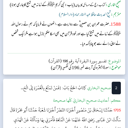
صحیح بخاری:
(باب:نبی کریمﷺ کے زمانہ میں تمتع کاجاری ہونا)
کتاب: حج کے مسائل کا بیان
مترجم:
شیخ الحدیث حافظ عبد الستار حماد (دار السلام)
1588
. حضرت عمران بن حصین ؓ سے روایت ہے، انھوں نے فرمایا کہ ہم نے رسول اللہ
ﷺ کے زمانے میں تمتع کیا ہے اور خود قرآن میں بھی اسکا حکم نازل ہواہے مگر ایک شخص
نے اپنی رائے سے جو چاہا کہہ دیا۔
الموضوع:
تفسير سورة البقرة آية رقم 196 (القرآن)
موضوع:
سورۃ البقرہ کی آیت نمبر 196 کی تفسیر (قرآن)
2
‌‌صحيح البخاري
كِتَابُ الحَجِّ
بَابُ: {فَمَنْ تَمَتَّعَ بِالْعُمْرَةِ إِلَى الْحَ...
حکم:
أحاديث صحيح البخاريّ كلّها صحيحة
1705
حَدَّثَنَا إِسْحَاقُ بْنُ مَنْصُورٍ أَخْبَرَنَا النَّضْرُ أَخْبَرَنَا شُعْبَةُ حَدَّثَنَا أَبُو جَمْرَةَ قَالَ
سَأَلْتُ ابْنَ عَبَّاسٍ رَضِيَ اللَّهُ عَنْهُمَا عَنْ الْمُتْعَةِ فَأَمَرَنِي بِهَا وَسَأَلْتُهُ عَنْ الْهَدْيِ