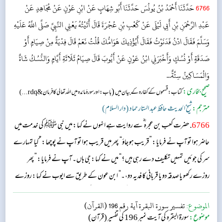
6766
حَدَّثَنَا أَحْمَدُ بْنُ يُونُسَ حَدَّثَنَا أَبُو شِهَابٍ عَنْ ابْنِ عَوْنٍ عَنْ مُجَاهِدٍ عَنْ
عَبْدِ الرَّحْمَنِ بْنِ أَبِي لَيْلَى عَنْ كَعْبِ بْنِ عُجْرَةَ قَالَ أَتَيْتُهُ يَعْنِي النَّبِيَّ صَلَّى اللَّهُ عَلَيْهِ
وَسَلَّمَ فَقَالَ ادْنُ فَدَنَوْتُ فَقَالَ أَيُؤْذِيكَ هَوَامُّكَ قُلْتُ نَعَمْ قَالَ فِدْيَةٌ مِنْ صِيَامٍ أَوْ
صَدَقَةٍ أَوْ نُسُكٍ وَأَخْبَرَنِي ابْنُ عَوْنٍ عَنْ أَيُّوبَ قَالَ صِيَامُ ثَلَاثَةِ أَيَّامٍ وَالنُّسُكُ شَاةٌ
وَالْمَسَاكِينُ سِتَّةٌ...
صحیح بخاری:
(
کتاب: قسموں کے کفارہ کے بیان میں
باب: اور سورۂ مائدہ میں اللہ تعالی کا فرمان&rdq...)
مترجم:
شیخ الحدیث حافظ عبد الستار حماد (دار السلام)
6766
. حضرت کعب بن عجرہ ؓ سے روایت ہے انہوں نے کہا: میں نبی ﷺ کی خدمت میں
حاضر ہوا تو آپ نے فرمایا: ”قریب ہوجاؤ“ پھر میں قریب ہوا تو آپ نے پوچھا: ”کیا تمہارے
سر کی جوئیں تمہیں تکلیف دے رہی ہیں؟“ میں نے کہا: جی ہاں۔ آپ نے فرمایا: ”پھر
روزے رکھو یا صدقہ دو یا قربانی کا فدیہ دو،۔“ ابن عون کے طریق سے ایوب نے کہا: روزے
تین دن کے ہوں گے قربانی ایک بکری کی اور کھانا چھ مساکین کے لیے ہوگا۔...
الموضوع:
تفسير سورة البقرة آية رقم 196 (القرآن)
موضوع:
سورۃ البقرہ کی آیت نمبر 196 کی تفسیر (قرآن)