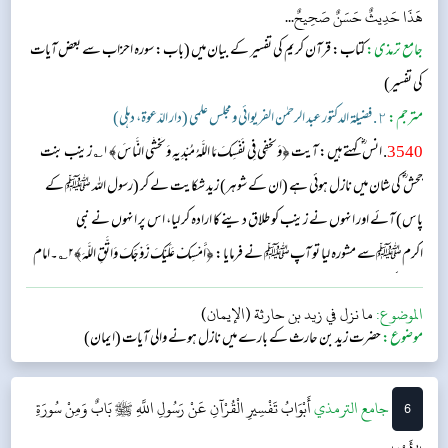
هَذَا حَدِيثٌ حَسَنٌ صَحِيحٌ...
جامع ترمذی:
كتاب: قرآن کریم کی تفسیر کے بیان میں
(باب: سورہ احزاب سے بعض آیات
کی تفسیر​)
مترجم:
٢. فضيلة الدكتور عبد الرحمٰن الفريوائي ومجلس علمي (دار الدّعوة، دهلي)
3540
. انس ؓ کہتے ہیں: آیت ﴿وَتُخْفِي فِي نَفْسِكَ مَا اللَّهُ مُبْدِيهِ وَتَخْشَى النَّاسَ﴾۱؎ زینب بنت
جحش‬ ؓ ک‬ی شان میں نازل ہوئی ہے (ان کے شوہر) زید شکایت لے کر (رسول اللہ ﷺ کے
پاس) آئے اور انہوں نے زینب کو طلاق دینے کا ارادہ کر لیا، اس پر انہوں نے نبی
اکرمﷺسے مشورہ لیا تو آپﷺ نے فرمایا: ﴿أَمْسِكْ عَلَيْكَ زَوْجَكَ وَاتَّقِ اللَّهَ﴾۲؎۔امام
ترمذی کہتے ہیں: یہ حدیث صحیح ہے۔...
الموضوع:
ما نزل في زيد بن حارثة (الإيمان)
موضوع:
حضرت زید بن حارث کے بارے میں نازل ہونے والی آیات (ایمان)
6
‌جامع الترمذي
أَبْوَابُ تَفْسِيرِ الْقُرْآنِ عَنْ رَسُولِ اللَّهِ ﷺ
بَابٌ وَمِنْ سُورَةِ