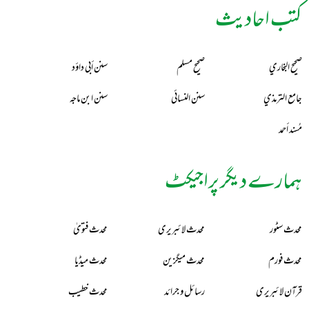
کتب احادیث
صحيح البخاري
صحيح مسلم
سنن أبي داؤد
جامع الترمذي
سنن النسائي
سنن ابن ماجه
مُسند أحمد
ہمارے دیگر پراجیکٹ
محدث سٹور
محدث لائبریری
محدث فتویٰ
محدث فورم
محدث میگزین
محدث میڈیا
قرآن لائبریری
رسائل و جرائد
محدث خطیب