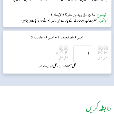
دی ہے۔امام ترمذی کہتے ہیں: یہ حدیث حسن صحیح ہے۔...
الموضوع:
ما نزل في زيد بن حارثة (الإيمان)
موضوع:
حضرت زید بن حارث کے بارے میں نازل ہونے والی آیات (ایمان)
مجموع الصفحات: 1 -
مجموع أحاديث: 6
کل صفحات: 1 -
کل احادیث: 6
رابطہ کریں