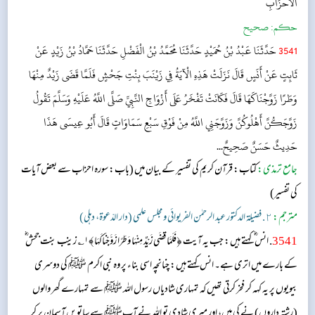
الأَحْزَابِ​
حکم:
صحیح
3541
حَدَّثَنَا عَبْدُ بْنُ حُمَيْدٍ حَدَّثَنَا مُحَمَّدُ بْنُ الْفَضْلِ حَدَّثَنَا حَمَّادُ بْنُ زَيْدٍ عَنْ
ثَابِتٍ عَنْ أَنَسٍ قَالَ نَزَلَتْ هَذِهِ الْآيَةُ فِي زَيْنَبَ بِنْتِ جَحْشٍ فَلَمَّا قَضَى زَيْدٌ مِنْهَا
وَطَرًا زَوَّجْنَاكَهَا قَالَ فَكَانَتْ تَفْخَرُ عَلَى أَزْوَاجِ النَّبِيِّ صَلَّى اللَّهُ عَلَيْهِ وَسَلَّمَ تَقُولُ
زَوَّجَكُنَّ أَهْلُوكُنَّ وَزَوَّجَنِي اللَّهُ مِنْ فَوْقِ سَبْعِ سَمَاوَاتٍ قَالَ أَبُو عِيسَى هَذَا
حَدِيثٌ حَسَنٌ صَحِيحٌ...
جامع ترمذی:
كتاب: قرآن کریم کی تفسیر کے بیان میں
(باب: سورہ احزاب سے بعض آیات
کی تفسیر​)
مترجم:
٢. فضيلة الدكتور عبد الرحمٰن الفريوائي ومجلس علمي (دار الدّعوة، دهلي)
3541
. انس ؓ کہتے ہیں: جب یہ آیت ﴿فَلَمَّا قَضَى زَيْدٌ مِنْهَا وَطَرًا زَوَّجْنَاكَهَا﴾۱؎ زینب بنت جحش‬ ؓ
ک‬ے بارے میں اتری ہے۔ انس کہتے ہیں: چنانچہ اسی بناء پر وہ نبی اکرم ﷺ کی دوسری
بیویوں پر یہ کہہ کر فخر کرتی تھیں کہ تمہاری شادیاں رسول اللہ ﷺ سے تمہارے گھر والوں
(رشتہ داروں) نے کی ہیں، اور میری شادی تو اللہ نے آپﷺ سے ساتویں آسمان پر کر