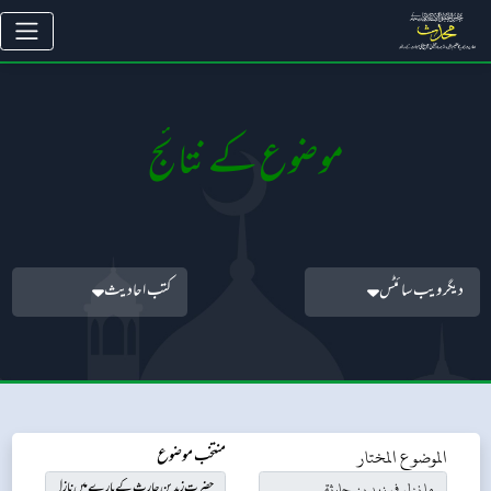
موضوع کے نتائج
دیگر ویب سائٹس
کتب احادیث
الموضوع المختار
منتخب موضوع