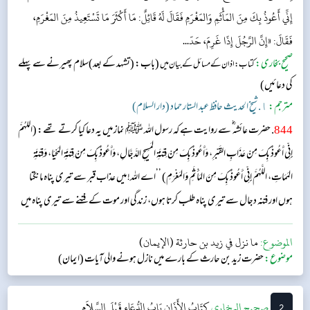
إِنِّي أَعُوذُ بِكَ مِنَ المَأْثَمِ وَالمَغْرَمِ فَقَالَ لَهُ قَائِلٌ: مَا أَكْثَرَ مَا تَسْتَعِيذُ مِنَ المَغْرَمِ،
فَقَالَ: «إِنَّ الرَّجُلَ إِذَا غَرِمَ، حَدّ...
صحیح بخاری:
(باب: (تشہد کے بعد)سلام پھیرنے سے پہلے
کتاب: اذان کے مسائل کے بیان میں
کی دعائیں)
مترجم:
١. شیخ الحدیث حافظ عبد الستار حماد (دار السلام)
844
. حضرت عائشہ‬ ؓ س‬ے روایت ہے کہ رسول اللہ ﷺ نماز میں یہ دعا کیا کرتے تھے: (اللَّهُمَّ
إِنِّي أَعُوذُ بِكَ مِنْ عَذَابِ القَبْرِ، وَأَعُوذُ بِكَ مِنْ فِتْنَةِ المَسِيحِ الدَّجَّالِ، وَأَعُوذُ بِكَ مِنْ فِتْنَةِ المَحْيَا، وَفِتْنَةِ
المَمَاتِ، اللَّهُمَّ إِنِّي أَعُوذُ بِكَ مِنَ المَأْثَمِ وَالمَغْرَمِ) ’’اے اللہ! میں عذاب قبر سے تیری پناہ مانگتا
ہوں اور فتنہ دجال سے تیری پناہ طلب کرتا ہوں، زندگی اور موت کے فتنے سے تیری پناہ میں
آتا ہوں۔ اے اللہ! میں گناہ اور قرض سے تیری پناہ کا طالب ہوں۔‘‘ آپ سے کسی نے ...
الموضوع:
ما نزل في زيد بن حارثة (الإيمان)
موضوع:
حضرت زید بن حارث کے بارے میں نازل ہونے والی آیات (ایمان)
2
‌‌صحيح البخاري
كِتَابُ الأَذَانِ
بَابُ الدُّعَاءِ قَبْلَ السَّلاَمِ