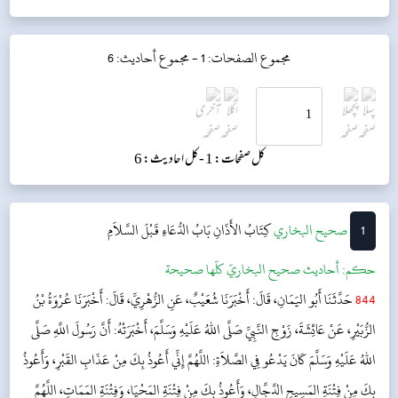
مجموع الصفحات: 1 -
مجموع أحاديث: 6
کل صفحات: 1 -
کل احادیث: 6
1
‌‌صحيح البخاري
كِتَابُ الأَذَانِ
بَابُ الدُّعَاءِ قَبْلَ السَّلاَمِ
حکم:
أحاديث صحيح البخاريّ كلّها صحيحة
844
حَدَّثَنَا أَبُو اليَمَانِ، قَالَ: أَخْبَرَنَا شُعَيْبٌ، عَنِ الزُّهْرِيِّ، قَالَ: أَخْبَرَنَا عُرْوَةُ بْنُ
الزُّبَيْرِ، عَنْ عَائِشَةَ، زَوْجِ النَّبِيِّ صَلَّى اللهُ عَلَيْهِ وَسَلَّمَ، أَخْبَرَتْهُ: أَنَّ رَسُولَ اللَّهِ صَلَّى
اللهُ عَلَيْهِ وَسَلَّمَ كَانَ يَدْعُو فِي الصَّلاَةِ: اللَّهُمَّ إِنِّي أَعُوذُ بِكَ مِنْ عَذَابِ القَبْرِ، وَأَعُوذُ
بِكَ مِنْ فِتْنَةِ المَسِيحِ الدَّجَّالِ، وَأَعُوذُ بِكَ مِنْ فِتْنَةِ المَحْيَا، وَفِتْنَةِ المَمَاتِ، اللَّهُمَّ