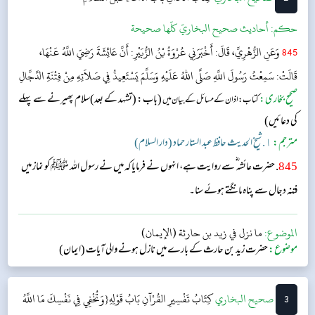
حکم:
أحاديث صحيح البخاريّ كلّها صحيحة
845
وَعَنِ الزُّهْرِيِّ، قَالَ: أَخْبَرَنِي عُرْوَةُ بْنُ الزُّبَيْرِ: أَنَّ عَائِشَةَ رَضِيَ اللَّهُ عَنْهَا،
قَالَتْ: سَمِعْتُ رَسُولَ اللَّهِ صَلَّى اللهُ عَلَيْهِ وَسَلَّمَ يَسْتَعِيذُ فِي صَلاَتِهِ مِنْ فِتْنَةِ الدَّجَّالِ
صحیح بخاری:
(باب: (تشہد کے بعد)سلام پھیرنے سے پہلے
کتاب: اذان کے مسائل کے بیان میں
کی دعائیں)
مترجم:
١. شیخ الحدیث حافظ عبد الستار حماد (دار السلام)
845
. حضرت عائشہ ؓ سے روایت ہے، انہوں نے فرمایا کہ میں نے رسول اللہ ﷺ کو نماز میں
فتنہ دجال سے پناہ مانگتے ہوئے سنا۔
الموضوع:
ما نزل في زيد بن حارثة (الإيمان)
موضوع:
حضرت زید بن حارث کے بارے میں نازل ہونے والی آیات (ایمان)
3
‌‌صحيح البخاري
كِتَابُ تَفْسِيرِ القُرْآنِ
بَابُ قَوْلِهِ{وَتُخْفِي فِي نَفْسِكَ مَا اللَّهُ