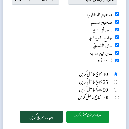
صحيح البخاري
صحيح مسلم
سنن أبي داؤد
جامع الترمذي
سنن النسائي
سنن ابن ماجه
مُسند أحمد
10 نتائج حاصل کریں
25 نتائج حاصل کریں
50 نتائج حاصل کریں
100 نتائج حاصل کریں
دوبارہ موضوع منتخب کریں