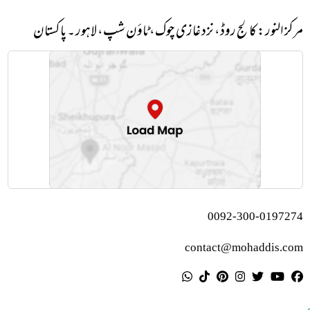
مرکز النور: کالج روڈ، نزد غازی چوک، ٹاؤن شپ، لاہور ۔ پاکستان
0092-300-0197274
contact@mohaddis.com