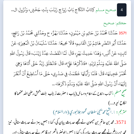
4
‌صحيح مسلم
كِتَابُ النِّكَاحِ
بَابُ زَوَاجِ زَيْنَبَ بِنْتِ جَحْشٍ، وَنُزُولِ ال...
حکم:
صحیح
3571
حَدَّثَنَا مُحَمَّدُ بْنُ حَاتِمِ بْنِ مَيْمُونٍ، حَدَّثَنَا بَهْزٌ، ح وحَدَّثَنِي مُحَمَّدُ بْنُ رَافِعٍ،
حَدَّثَنَا أَبُو النَّضْرِ هَاشِمُ بْنُ الْقَاسِمِ، قَالَا جَمِيعًا: حَدَّثَنَا سُلَيْمَانُ بْنُ الْمُغِيرَةِ، عَنْ
ثَابِتٍ، عَنْ أَنَسٍ، وَهَذَا حَدِيثُ بَهْزٍ، قَالَ: لَمَّا انْقَضَتْ عِدَّةُ زَيْنَبَ، قَالَ رَسُولُ اللهِ
صَلَّى اللهُ عَلَيْهِ وَسَلَّمَ لِزَيْدٍ: «فَاذْكُرْهَا عَلَيَّ»، قَالَ: فَانْطَلَقَ زَيْدٌ حَتَّى أَتَاهَا وَهِيَ
تُخَمِّرُ عَجِينَهَا، قَالَ: فَلَمَّا رَأَيْتُهَا عَظُمَتْ فِي صَدْرِي، حَتَّى مَا أَسْتَطِيعُ أَنْ أَنْظُرَ
إِلَيْهَا، أَنَّ رَسُولَ اللهِ صَلَّى اللهُ عَلَيْهِ وَسَلَّمَ ذَكَرَهَا، ...
صحیح مسلم:
(باب: حضرت زینب بنت جحش رضی اللہ عنھما کا
کتاب: نکاح کے احکام و مسائل
نکاح ئپرد...)
مترجم:
١. الشيخ محمد يحيىٰ سلطان محمود جلالبوري (دار السّلام)
3571
. محمد بن حاتم بن میمون نے مجھے حدیث بیان کی، کہا: ہمیں بہز نے حدیث سنائی، نیز
محمد بن رافع نے مجھے حدیث بیان کی، کہا: ہمیں ابونضر ہاشم بن قاسم نے حدیث سنائی، ان