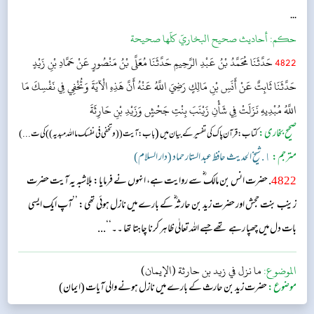
...
حکم:
أحاديث صحيح البخاريّ كلّها صحيحة
4822
حَدَّثَنَا مُحَمَّدُ بْنُ عَبْدِ الرَّحِيمِ حَدَّثَنَا مُعَلَّى بْنُ مَنْصُورٍ عَنْ حَمَّادِ بْنِ زَيْدٍ
حَدَّثَنَا ثَابِتٌ عَنْ أَنَسِ بْنِ مَالِكٍ رَضِيَ اللَّهُ عَنْهُ أَنَّ هَذِهِ الْآيَةَ وَتُخْفِي فِي نَفْسِكَ مَا
اللَّهُ مُبْدِيهِ نَزَلَتْ فِي شَأْنِ زَيْنَبَ بِنْتِ جَحْشٍ وَزَيْدِ بْنِ حَارِثَةَ
صحیح بخاری:
(
کتاب: قرآن پاک کی تفسیر کے بیان میں
باب: آیت (( وتخفی فی نفسک ما اللہ مبدیہ )) کی ت...)
مترجم:
١. شیخ الحدیث حافظ عبد الستار حماد (دار السلام)
4822
. حضرت انس بن مالک ؓ سے روایت ہے، انہوں نے فرمایا: بلاشبہ یہ آیت حضرت
زینب بنت حجش اور حضرت زید بن حارثہ ؓ کے بارے میں نازل ہوئی تھی: ’’آپ ایک ایسی
بات دل میں چھپا رہے تھے جسے اللہ تعالٰی ظاہر کرنا چاہتا تھا ۔۔‘‘...
الموضوع:
ما نزل في زيد بن حارثة (الإيمان)
موضوع:
حضرت زید بن حارث کے بارے میں نازل ہونے والی آیات (ایمان)