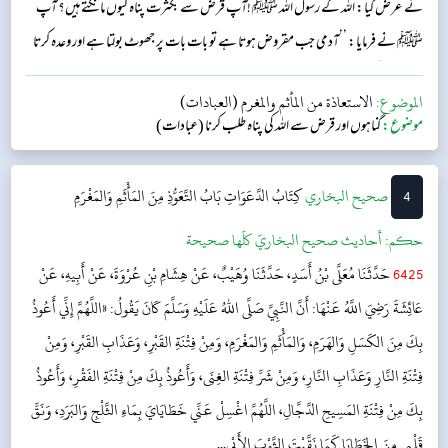
نے عرض کیا: اللہ کے رسول اللہ ﷺ !آپ قرض سے بکثرت پناہ کیوں مانگتے ہیں؟ آپ
ﷺ نے فرمایا: ’’آدمی جب مقروض ہوتا ہے تو بات بات پر جھوٹ بولتا ہے اور وعدہ کرتا
ہے تو اس کی خلاف ورزی کرتا ہے۔‘‘...
الموضوع:
الاستعاذة من المأثم والمغرم (العبادات)
موضوع:
گناہوں اور قرض سے اللہ کی پناہ طلب کرنا (عبادات)
4
‌‌صحيح البخاري
كِتَابُ الدَّعَوَاتِ
بَابُ التَّعَوُّذِ مِنَ المَأْثَمِ وَالمَغْرَمِ
حکم:
أحاديث صحيح البخاريّ كلّها صحيحة
6425
حَدَّثَنَا مُعَلَّى بْنُ أَسَدٍ، حَدَّثَنَا وُهَيْبٌ، عَنْ هِشَامِ بْنِ عُرْوَةَ، عَنْ أَبِيهِ، عَنْ
عَائِشَةَ رَضِيَ اللَّهُ عَنْهَا: أَنَّ النَّبِيَّ صَلَّى اللهُ عَلَيْهِ وَسَلَّمَ كَانَ يَقُولُ: «اللَّهُمَّ إِنِّي أَعُوذُ
بِكَ مِنَ الكَسَلِ وَالهَرَمِ، وَالمَأْثَمِ وَالمَغْرَمِ، وَمِنْ فِتْنَةِ القَبْرِ، وَعَذَابِ القَبْرِ، وَمِنْ
فِتْنَةِ النَّارِ وَعَذَابِ النَّارِ، وَمِنْ شَرِّ فِتْنَةِ الغِنَى، وَأَعُوذُ بِكَ مِنْ فِتْنَةِ الفَقْرِ، وَأَعُوذُ
بِكَ مِنْ فِتْنَةِ المَسِيحِ الدَّجَّالِ، اللَّهُمَّ اغْسِلْ عَنِّي خَطَايَايَ بِمَاءِ الثَّلْجِ وَالبَرَدِ، وَنَقِّ
قَلْبِي مِنَ الخَطَايَا كَمَا نَقَّيْتَ الثَّوْبَ الأَبْي...