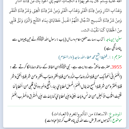
اللَّهُ عَلَيْهِ وَسَلَّمَ كَانَ يَدْعُو بِهَؤُلَاءِ الْكَلِمَاتِ اللَّهُمَّ إِنِّي أَعُوذُ بِكَ مِنْ فِتْنَةِ النَّارِ
وَعَذَابِ النَّارِ وَمِنْ فِتْنَةِ الْقَبْرِ وَعَذَابِ الْقَبْرِ وَمِنْ شَرِّ فِتْنَةِ الْغِنَى وَشَرِّ فِتْنَةِ الْفَقْرِ
وَمِنْ شَرِّ فِتْنَةِ الْمَسِيحِ الدَّجَّالِ اللَّهُمَّ اغْسِلْ خَطَايَايَ بِمَاءِ الثَّلْجِ وَالْبَرَدِ وَنَقِّ قَلْبِي
مِنْ الْخَطَايَا كَمَا نَقَّيْتَ الث...
سنن ابن ماجہ:
(باب: رسول اللہﷺ نےجن چیزوں سے
کتاب: دعا سے متعلق احکام ومسائل
پناہ مانگی ہے)
مترجم:
١. فضيلة الشيخ محمد عطاء الله ساجد (دار السّلام)
3955
. حضرت عائشہ‬ ؓ س‬ے روایت ہے، نبیﷺ ان الفاظ کے ساتھ دعا مانگا کرتے تھے:
(اللَّهُمَّ إِنِّي أَعُوذُ بِكَ مِنْ فِتْنَةِ النَّارِ وَعَذَابِ النَّارِ وَمِنْ فِتْنَةِ الْقَبْرِ وَعَذَابِ الْقَبْرِ وَمِنْ شَرِّ فِتْنَةِ الْغِنَى وَشَرِّ
فِتْنَةِ الْفَقْرِ وَمِنْ شَرِّ فِتْنَةِ الْمَسِيحِ الدَّجَّالِ اللَّهُمَّ اغْسِلْ خَطَايَايَ بِمَاءِ الثَّلْجِ وَالْبَرَدِ وَنَقِّ قَلْبِي مِنْ الْخَطَايَا كَمَا
نَقَّيْتَ الثَّوْبَ الْأَبْيَضَ مِنْ الدَّنَسِ وَبَاعِدْ بَيْنِي وَبَيْنَ خَطَايَايَ كَمَا بَاعَدْتَ بَيْنَ الْمَشْرِقِ وَالْمَغْرِبِ اللَّهُمَّ
إِنِّ...
الموضوع:
الاستعاذة من المأثم والمغرم (العبادات)
موضوع:
گناہوں اور قرض سے اللہ کی پناہ طلب کرنا (عبادات)