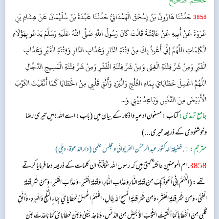
حکم:
صحیح
3858
حَدَّثَنَا هَارُونُ بْنُ إِسْحَقَ الْهَمْدَانِيُّ حَدَّثَنَا عَبْدَةُ بْنُ سُلَيْمَانَ عَنْ هِشَامِ بْنِ
عُرْوَةَ عَنْ أَبِيهِ عَنْ عَائِشَةَ قَالَتْ كَانَ رَسُولُ اللَّهِ صَلَّى اللَّهُ عَلَيْهِ وَسَلَّمَ يَدْعُو بِهَؤُلَاءِ
الْكَلِمَاتِ اللَّهُمَّ إِنِّي أَعُوذُ بِكَ مِنْ فِتْنَةِ النَّارِ وَعَذَابِ النَّارِ وَفِتْنَةِ الْقَبْرِ وَعَذَابِ
الْقَبْرِ وَمِنْ شَرِّ فِتْنَةِ الْغِنَى وَمِنْ شَرِّ فِتْنَةِ الْفَقْرِ وَمِنْ شَرِّ فِتْنَةِ الْمَسِيحِ الدَّجَّالِ
اللَّهُمَّ اغْسِلْ خَطَايَايَ بِمَاءِ الثَّلْجِ وَالْبَرَدِ وَأَنْقِ قَلْبِي مِنْ الْخَطَايَا كَمَا أَنْقَيْتَ الثَّوْبَ
الْأَبْيَضَ مِنْ الدَّنَسِ وَبَاعِدْ بَيْنِي وَ...
جامع ترمذی:
كتاب: مسنون ادعیہ واذکار کے بیان میں
(باب: اے اللہ ! میں تیری رضا
وخوشنودی کے ذریعہ تیری...)
مترجم:
٢. فضيلة الدكتور عبد الرحمٰن الفريوائي ومجلس علمي (دار الدّعوة، دهلي)
3858
. ام المومنین عائشہ‬ ؓ ک‬ہتی ہیں کہ رسول اللہ ﷺ ان کلمات کے ذریعہ دعا فرمایا کرتے
تھے: (اللَّهُمَّ إِنِّي أَعُوذُ بِكَ مِنْ فِتْنَةِ النَّارِ وَعَذَابِ النَّارِ، وَفِتْنَةِ الْقَبْرِ، وَعَذَابِ الْقَبْرِ، وَمِنْ شَرِّ فِتْنَةِ
الْغِنَى، وَمِنْ شَرِّ فِتْنَةِ الْفَقْرِ، وَمِنْ شَرِّ فِتْنَةِ الْمَسِيحِ الدَّجَّالِ، اللَّهُمَّ اغْسِلْ خَطَايَايَ بِمَاءٍ الثَّلْجِ وَالْبَرَدِ، وَأَنْقِ
قَلْبِي مِنْ الْخَطَايَا كَمَا أَنْقَيْتَ الثَّوْبَ الأَبْيَضَ مِنْ الدَّنَسِ، وَبَاعِدْ بَيْنِي وَبَيْنَ خَطَايَايَ كَمَا بَاعَدْتَ بَيْنَ