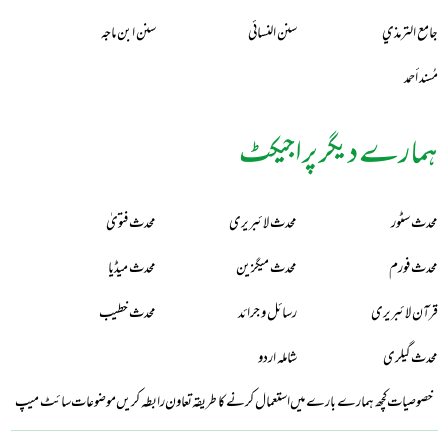
جامع الترمذي
سنن النسائي
سنن ابن ماجه
مُسند أحمد
ہمارے دیگر پراجیکٹ
محدث سٹور
محدث لائبریری
محدث فتویٰ
محدث فورم
محدث میگزین
محدث میڈیا
قرآن لائبریری
رسائل و جرائد
محدث خطیب
محدث گیلری
شاملہ اردو
خصوصیات
کچھ ہمارے بارے میں
استعمال کرنے کا طریقہ
تعاون
رابطہ کریں
موضوعات
سائٹ میپ