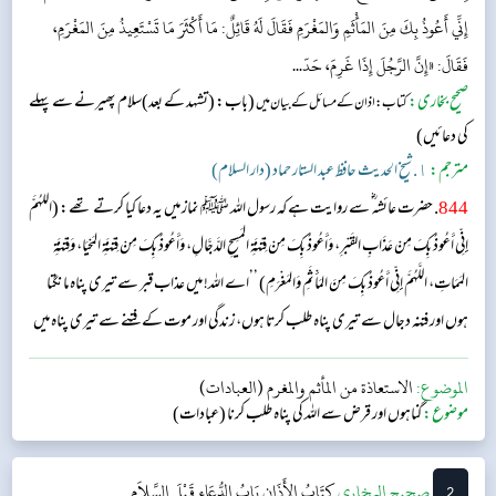
إِنِّي أَعُوذُ بِكَ مِنَ المَأْثَمِ وَالمَغْرَمِ فَقَالَ لَهُ قَائِلٌ: مَا أَكْثَرَ مَا تَسْتَعِيذُ مِنَ المَغْرَمِ،
فَقَالَ: «إِنَّ الرَّجُلَ إِذَا غَرِمَ، حَدّ...
صحیح بخاری:
(باب: (تشہد کے بعد)سلام پھیرنے سے پہلے
کتاب: اذان کے مسائل کے بیان میں
کی دعائیں)
مترجم:
١. شیخ الحدیث حافظ عبد الستار حماد (دار السلام)
844
. حضرت عائشہ‬ ؓ س‬ے روایت ہے کہ رسول اللہ ﷺ نماز میں یہ دعا کیا کرتے تھے: (اللَّهُمَّ
إِنِّي أَعُوذُ بِكَ مِنْ عَذَابِ القَبْرِ، وَأَعُوذُ بِكَ مِنْ فِتْنَةِ المَسِيحِ الدَّجَّالِ، وَأَعُوذُ بِكَ مِنْ فِتْنَةِ المَحْيَا، وَفِتْنَةِ
المَمَاتِ، اللَّهُمَّ إِنِّي أَعُوذُ بِكَ مِنَ المَأْثَمِ وَالمَغْرَمِ) ’’اے اللہ! میں عذاب قبر سے تیری پناہ مانگتا
ہوں اور فتنہ دجال سے تیری پناہ طلب کرتا ہوں، زندگی اور موت کے فتنے سے تیری پناہ میں
آتا ہوں۔ اے اللہ! میں گناہ اور قرض سے تیری پناہ کا طالب ہوں۔‘‘ آپ سے کسی نے ...
الموضوع:
الاستعاذة من المأثم والمغرم (العبادات)
موضوع:
گناہوں اور قرض سے اللہ کی پناہ طلب کرنا (عبادات)
2
‌‌صحيح البخاري
كِتَابُ الأَذَانِ
بَابُ الدُّعَاءِ قَبْلَ السَّلاَمِ