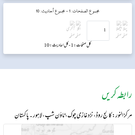
مجموع الصفحات: 1 -
مجموع أحاديث: 10
کل صفحات: 1 -
کل احادیث: 10
رابطہ کریں
مرکز النور: کالج روڈ، نزد غازی چوک، ٹاؤن شپ، لاہور ۔ پاکستان