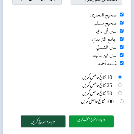
صحيح البخاري
صحيح مسلم
سنن أبي داؤد
جامع الترمذي
سنن النسائي
سنن ابن ماجه
مُسند أحمد
10 نتائج حاصل کریں
25 نتائج حاصل کریں
50 نتائج حاصل کریں
100 نتائج حاصل کریں
دوبارہ موضوع منتخب کریں