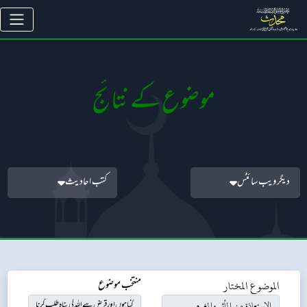
موضوع کے نتائج
دیگر ویب سائٹس
کتب احادیث
الموضوع المختار
منتخب موضوع