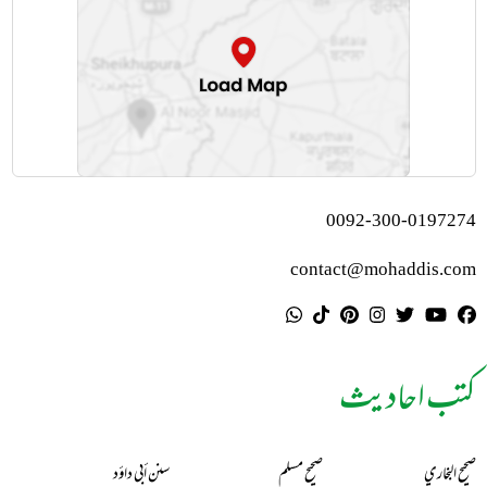
0092-300-0197274
contact@mohaddis.com
کتب احادیث
صحيح البخاري
صحيح مسلم
سنن أبي داؤد