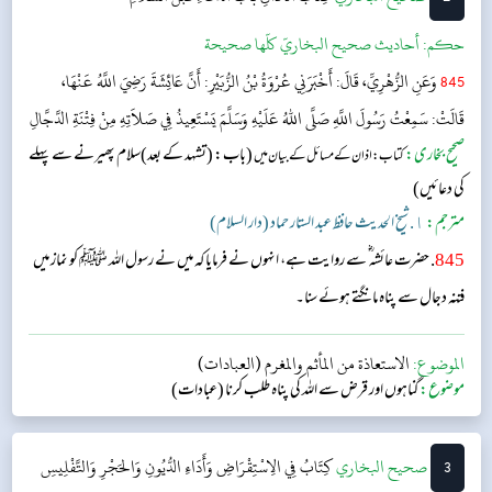
حکم:
أحاديث صحيح البخاريّ كلّها صحيحة
845
وَعَنِ الزُّهْرِيِّ، قَالَ: أَخْبَرَنِي عُرْوَةُ بْنُ الزُّبَيْرِ: أَنَّ عَائِشَةَ رَضِيَ اللَّهُ عَنْهَا،
قَالَتْ: سَمِعْتُ رَسُولَ اللَّهِ صَلَّى اللهُ عَلَيْهِ وَسَلَّمَ يَسْتَعِيذُ فِي صَلاَتِهِ مِنْ فِتْنَةِ الدَّجَّالِ
صحیح بخاری:
(باب: (تشہد کے بعد)سلام پھیرنے سے پہلے
کتاب: اذان کے مسائل کے بیان میں
کی دعائیں)
مترجم:
١. شیخ الحدیث حافظ عبد الستار حماد (دار السلام)
845
. حضرت عائشہ ؓ سے روایت ہے، انہوں نے فرمایا کہ میں نے رسول اللہ ﷺ کو نماز میں
فتنہ دجال سے پناہ مانگتے ہوئے سنا۔
الموضوع:
الاستعاذة من المأثم والمغرم (العبادات)
موضوع:
گناہوں اور قرض سے اللہ کی پناہ طلب کرنا (عبادات)
3
‌‌صحيح البخاري
كِتَابُ فِي الِاسْتِقْرَاضِ وَأَدَاءِ الدُّيُونِ وَالحَجْرِ وَالتَّفْلِيسِ