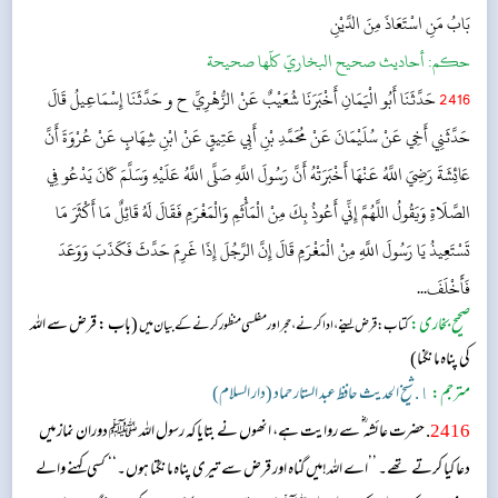
بَابُ مَنِ اسْتَعَاذَ مِنَ الدَّيْنِ
حکم:
أحاديث صحيح البخاريّ كلّها صحيحة
2416
حَدَّثَنَا أَبُو الْيَمَانِ أَخْبَرَنَا شُعَيْبٌ عَنْ الزُّهْرِيِّ ح و حَدَّثَنَا إِسْمَاعِيلُ قَالَ
حَدَّثَنِي أَخِي عَنْ سُلَيْمَانَ عَنْ مُحَمَّدِ بْنِ أَبِي عَتِيقٍ عَنْ ابْنِ شِهَابٍ عَنْ عُرْوَةَ أَنَّ
عَائِشَةَ رَضِيَ اللَّهُ عَنْهَا أَخْبَرَتْهُ أَنَّ رَسُولَ اللَّهِ صَلَّى اللَّهُ عَلَيْهِ وَسَلَّمَ كَانَ يَدْعُو فِي
الصَّلَاةِ وَيَقُولُ اللَّهُمَّ إِنِّي أَعُوذُ بِكَ مِنْ الْمَأْثَمِ وَالْمَغْرَمِ فَقَالَ لَهُ قَائِلٌ مَا أَكْثَرَ مَا
تَسْتَعِيذُ يَا رَسُولَ اللَّهِ مِنْ الْمَغْرَمِ قَالَ إِنَّ الرَّجُلَ إِذَا غَرِمَ حَدَّثَ فَكَذَبَ وَوَعَدَ
فَأَخْلَفَ...
صحیح بخاری:
(باب : قرض سے اللہ
کتاب: قرض لینے، ادا کرنے ، حجر اور مفلسی منظور کرنے کے بیان میں
کی پناہ مانگنا)
مترجم:
١. شیخ الحدیث حافظ عبد الستار حماد (دار السلام)
2416
. حضرت عائشہ ؓ سے روایت ہے، انھوں نے بتایا کہ رسول اللہ ﷺ دوران نماز میں
دعا کیا کرتے تھے۔ ’’اے اللہ!میں گناہ اور قرض سے تیری پناہ مانگتا ہوں۔‘‘ کسی کہنے والے