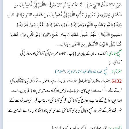
عَنْ عَائِشَةَ، أَنَّ النَّبِيَّ صَلَّى اللهُ عَلَيْهِ وَسَلَّمَ كَانَ يَقُولُ: «اللَّهُمَّ إِنِّي أَعُوذُ بِكَ مِنَ
الكَسَلِ وَالهَرَمِ، وَالمَغْرَمِ وَالمَأْثَمِ، اللَّهُمَّ إِنِّي أَعُوذُ بِكَ مِنْ عَذَابِ النَّارِ وَفِتْنَةِ النَّارِ،
وَفِتْنَةِ القَبْرِ وَعَذَابِ القَبْرِ، وَشَرِّ فِتْنَةِ الغِنَى، وَشَرِّ فِتْنَةِ الفَقْرِ، وَمِنْ شَرِّ فِتْنَةِ
المَسِيحِ الدَّجَّالِ، اللَّهُمَّ اغْسِلْ خَطَايَايَ بِمَاءِ الثَّلْجِ وَالبَرَدِ، وَنَقِّ قَلْبِي مِنَ الخَطَايَا
كَمَا يُنَقَّى الثَّوْبُ الأَبْيَضُ مِنَ الدَّنَسِ، وَبَاعِد...
صحیح بخاری:
(باب: ناکارہ عمر ، دنیا کی آزمائش اور دوزخ کی
کتاب: دعاؤں کے بیان میں
آزمائ...)
مترجم:
١. شیخ الحدیث حافظ عبد الستار حماد (دار السلام)
6432
. حضرت عائشہ رضی اللہ تعالی عنہا سے روایت ہے، انہوں نے کہا کہ نبی ﷺ دعا کیا
کرتے تھے: ’’اے اللہ! میں کاہلی، بڑھاپے، قرض اور گناہ سے تیری پناہ مانگتا ہوں۔ اے
اللہ! میں دوزخ کے عذاب، دوزخ کی آزمائش، قبر کی آزمائش اور عذاب قبر، نیز فتنۂ ثروت کے
شر، فتنۂ فقر کے شر اور مسیح دجال کی بری آزمائش سے تیری پناه مانگتا ہوں۔ اے اللہ میرے
گناہوں کو برف اور اولے کے پانی سے دھو دے۔ میرے دل کو گناہوں سے اس طرح پاک
الموضوع:
الاستعاذة من المأثم والمغرم (العبادات)