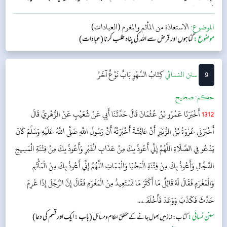
الْمَشْرِقِ وَالْم...
الموضوع:
الاستعاذة من المأثم والمغرم (العبادات)
موضوع:
گناہوں اور قرض سے اللہ کی پناہ طلب کرنا (عبادات)
9
‌سنن النسائي
كِتَابُ السَّهْوِ
بَابٌ نَوْعٌ آخَرُ
حکم:
صحیح
1312
أَخْبَرَنَا عَمْرُو بْنُ عُثْمَانَ قَالَ حَدَّثَنَا أَبِي عَنْ شُعَيْبٍ عَنْ الزُّهْرِيِّ قَالَ
أَخْبَرَنِي عُرْوَةُ بْنُ الزُّبَيْرِ أَنَّ عَائِشَةَ أَخْبَرَتْهُ أَنَّ رَسُولَ اللَّهِ صَلَّى اللَّهُ عَلَيْهِ وَسَلَّمَ كَانَ
يَدْعُو فِي الصَّلَاةِ اللَّهُمَّ إِنِّي أَعُوذُ بِكَ مِنْ عَذَابِ الْقَبْرِ وَأَعُوذُ بِكَ مِنْ فِتْنَةِ الْمَسِيحِ
الدَّجَّالِ وَأَعُوذُ بِكَ مِنْ فِتْنَةِ الْمَحْيَا وَالْمَمَاتِ اللَّهُمَّ إِنِّي أَعُوذُ بِكَ مِنْ الْمَأْثَمِ
وَالْمَغْرَمِ فَقَالَ لَهُ قَائِلٌ مَا أَكْثَرَ مَا تَسْتَعِيذُ مِنْ الْمَغْرَمِ فَقَالَ إِنَّ الرَّجُلَ إِذَا غَرِمَ
حَدَّثَ فَكَذَبَ وَوَعَدَ فَأَخْلَفَ...
سنن نسائی:
(باب: ایک اور قسم کی دعا)
کتاب: نماز میں بھول جانے کے متعلق احکام و مسائل