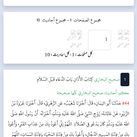
مجموع الصفحات: 1 -
مجموع أحاديث: 10
کل صفحات: 1 -
کل احادیث: 10
1
‌‌صحيح البخاري
كِتَابُ الأَذَانِ
بَابُ الدُّعَاءِ قَبْلَ السَّلاَمِ
حکم:
أحاديث صحيح البخاريّ كلّها صحيحة
844
حَدَّثَنَا أَبُو اليَمَانِ، قَالَ: أَخْبَرَنَا شُعَيْبٌ، عَنِ الزُّهْرِيِّ، قَالَ: أَخْبَرَنَا عُرْوَةُ بْنُ
الزُّبَيْرِ، عَنْ عَائِشَةَ، زَوْجِ النَّبِيِّ صَلَّى اللهُ عَلَيْهِ وَسَلَّمَ، أَخْبَرَتْهُ: أَنَّ رَسُولَ اللَّهِ صَلَّى
اللهُ عَلَيْهِ وَسَلَّمَ كَانَ يَدْعُو فِي الصَّلاَةِ: اللَّهُمَّ إِنِّي أَعُوذُ بِكَ مِنْ عَذَابِ القَبْرِ، وَأَعُوذُ
بِكَ مِنْ فِتْنَةِ المَسِيحِ الدَّجَّالِ، وَأَعُوذُ بِكَ مِنْ فِتْنَةِ المَحْيَا، وَفِتْنَةِ المَمَاتِ، اللَّهُمَّ