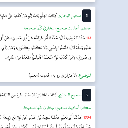
5
‌‌صحيح البخاري
كِتَابُ العِلْمِ
بَابُ إِثْمِ مَنْ كَذَبَ عَلَى النَّب
حکم:
أحاديث صحيح البخاريّ كلّها صحيحة
113
حَدَّثَنَا مُوسَى، قَالَ: حَدَّثَنَا أَبُو عَوَانَةَ، عَنْ أَبِي حَصِينٍ، عَنْ أَبِي 
عَلَيْهِ وَسَلَّمَ قَالَ: «تَسَمَّوْا بِاسْمِي وَلاَ تَكْتَنُوا بِكُنْيَتِي، وَمَنْ رَآنِي فِي 
فِي صُورَتِي، وَمَنْ كَذَبَ عَلَيَّ مُتَعَمِّدًا فَلْيَتَبَوَّأْ مَقْعَدَهُ مِنَ النَّارِ»...
الموضوع:
الاحتراز في رواية الحديث (العلم)
6
‌‌صحيح البخاري
كِتَابُ الجَنَائِزِ
بَابُ مَا يُكْرَهُ مِنَ النِّيَاحَةِ ع
حکم:
أحاديث صحيح البخاريّ كلّها صحيحة
1304
حَدَّثَنَا أَبُو نُعَيْمٍ حَدَّثَنَا سَعِيدُ بْنُ عُبَيْدٍ عَنْ عَلِيِّ بْنِ رَبِيعَةَ عَ
صَلَّى اللَّهُ عَلَيْهِ وَسَلَّمَ يَقُولُ إِنَّ كَذِبًا عَلَيَّ لَيْسَ كَكَذِبٍ عَلَى أَحَدٍ مَنْ ك