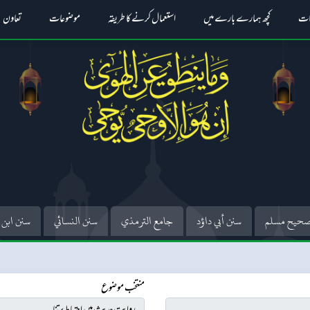
ات
کچھ ہمارے بارے میں
استعمال کرنے کا طریقہ
موضوعات
تعاون
حيح مسلم
سنن أبي داؤد
جامع الترمذي
سنن النسائي
سنن ابن 
منتخب موضوع