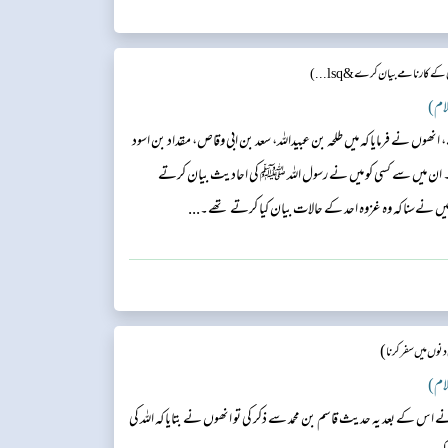
 کے کارنامے بیان کرے&lsq...)
وں نے فرمایا کہ میں طلحہ بن عبیداللہ، سعد بن ابی وقاص، مقداد بن اسود
ں۔ ان میں سے کسی کو میں نے رسول اللہ ﷺ کی احادیث بیان کرتے
میں نےسنا کہ وہ غزوہ احد کے حالات بیان کیا کرتے تھے۔...
)
نوں میں سفر کرنا
 اس کے بعد یہ حدیث قاسم بن محمد سے ذکر کی تو انھوں نے بتایا کہ اللہ کی