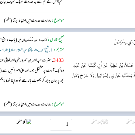
قسم!اس نے تم سے یہ حدیث ٹھیک ٹھیک بیان 
موضوع:
روایت حدیث میں احتیاط برتنا (علم)
صحیح بخاری:
(باب : بنی ا
کتاب: انبیاء ؑ کے بیان میں
 بَنِي إِسْرَائِيلَ
مترجم:
١. شیخ الحدیث حافظ عبد الستار حماد (دار السلام)
3483
. حضرت عبد اللہ بن عمرو رضی اللہ تعالیٰ 
َنَا حَسَّانُ بْنُ عَطِيَّةَ عَنْ أَبِي كَبْشَةَ عَنْ عَبْدِ
وہ ایک آیت پر مشتمل ہو۔ اور بنی اسرائیل سے (جو
وْ آيَةً وَحَدِّثُوا عَنْ بَنِي إِسْرَائِيلَ وَلَا حَرَجَ وَمَنْ
مجھ پر جان بوجھ کر جھوٹ باندھے تو وہ اپنا ٹھکانا ج
موضوع:
روایت حدیث میں احتیاط برتنا (علم)