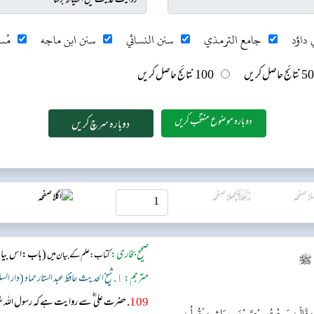
 داؤد
جامع الترمذي
سنن النسائي
سنن ابن ماجه
مُس
50 نتائج حاصل کریں
100 نتائج حاصل کریں
دوبارہ موضوع منتخب کریں
صحیح بخاری:
(باب:اس بیان 
کتاب: علم کے بیان میں
يِّ ﷺ
مترجم:
١. شیخ الحدیث حافظ عبد الستار حماد (دار السلام)
109
. حضرت علی ؓ سے روایت ہے کہ رسول اللہ ﷺ 
ُورٌ، قَالَ: سَمِعْتُ رِبْعِيَّ بْنَ حِرَاشٍ، يَقُولُ: