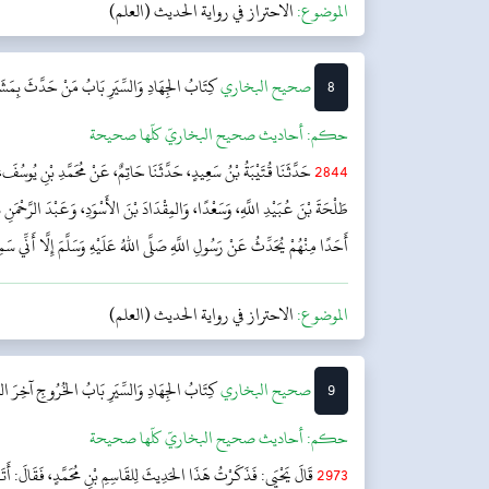
الموضوع:
الاحتراز في رواية الحديث (العلم)
8
‌‌صحيح البخاري
كِتَابُ الجِهَادِ وَالسِّيَرِ
بَابُ مَنْ حَدَّثَ بِمَشَ
حکم:
أحاديث صحيح البخاريّ كلّها صحيحة
2844
حَدَّثَنَا قُتَيْبَةُ بْنُ سَعِيدٍ، حَدَّثَنَا حَاتِمٌ، عَنْ مُحَمَّدِ بْنِ يُوس
طَلْحَةَ بْنَ عُبَيْدِ اللَّهِ، وَسَعْدًا، وَالمِقْدَادَ بْنَ الأَسْوَدِ، وَعَبْدَ الرَّحْمَن
أَحَدًا مِنْهُمْ يُحَدِّثُ عَنْ رَسُولِ اللَّهِ صَلَّى اللهُ عَلَيْهِ وَسَلَّمَ إِلَّا أَنِّي س
الموضوع:
الاحتراز في رواية الحديث (العلم)
9
‌‌صحيح البخاري
كِتَابُ الجِهَادِ وَالسِّيَرِ
بَابُ الخُرُوجِ آخِرَ الشّ
حکم:
أحاديث صحيح البخاريّ كلّها صحيحة
2973
قَالَ يَحْيَى: فَذَكَرْتُ هَذَا الحَدِيثَ لِلقَاسِمِ بْنِ مُحَمَّدٍ، فَقَالَ: أَتَت