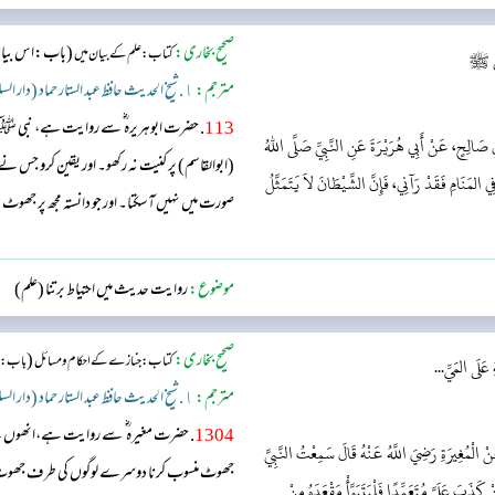
صحیح بخاری:
(باب:اس بیان 
کتاب: علم کے بیان میں
ِيِّ ﷺ
مترجم:
١. شیخ الحدیث حافظ عبد الستار حماد (دار السلام)
113
. حضرت ابوہریرہ ؓ سے روایت ہے، نبی ﷺ نے
صَالِحٍ، عَنْ أَبِي هُرَيْرَةَ عَنِ النَّبِيِّ صَلَّى اللهُ
(ابوالقاسم) پر کنیت نہ رکھو۔ اور یقین کرو جس نے 
المَنَامِ فَقَدْ رَآنِي، فَإِنَّ الشَّيْطَانَ لاَ يَتَمَثَّلُ
صورت میں نہیں آ سکتا۔ اور جو دانستہ مجھ پر جھوٹ با
موضوع:
روایت حدیث میں احتیاط برتنا (علم)
صحیح بخاری:
(
کتاب: جنازے کے احکام و مسائل
باب: می
َلَى المَيِّ...
مترجم:
١. شیخ الحدیث حافظ عبد الستار حماد (دار السلام)
1304
. حضرت مغیرہ ؓ سے روایت ہے،انھوں 
نْ الْمُغِيرَةِ رَضِيَ اللَّهُ عَنْهُ قَالَ سَمِعْتُ النَّبِيَّ
جھوٹ منسوب کرنا دوسرے لوگوں کی طرف جھوٹ
َذَبَ عَلَيَّ مُتَعَمِّدًا فَلْيَتَبَوَّأْ مَقْعَدَهُ مِنْ