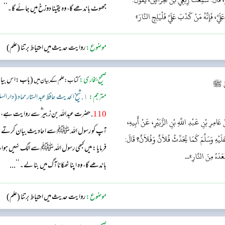
جھوٹ باندھے گا، وہ یقینا دوزخ میں جائے گا۔‘‘
َّ، فَإِنَّهُ مَنْ كَذَبَ عَلَيَّ فَلْيَلِجِ النَّارَ»
موضوع:
روایت حدیث میں احتیاط برتنا (علم)
صحیح بخاری:
(باب:اس بیان 
کتاب: علم کے بیان میں
ِيِّ ﷺ
مترجم:
١. شیخ الحدیث حافظ عبد الستار حماد (دار السلام)
110
. حضرت عبداللہ بن زبیر ؓ سے روایت ہے، وہ 
َامِرِ بْنِ عَبْدِ اللَّهِ بْنِ الزُّبَيْرِ، عَنْ أَبِيهِ،
آپ کو رسول اللہ ﷺ سے احادیث بیان کرتے ہوئ
َلَيْهِ وَسَلَّمَ كَمَا يُحَدِّثُ فُلاَنٌ وَفُلاَنٌ؟ قَالَ:
فرمایا: میں کبھی رسول اللہ ﷺ سے الگ نہیں ہوا، 
ْعَدَهُ مِنَ النَّارِ»...
باندھے گا، وہ اپنا ٹھکانا آگ میں بنا لے۔‘‘...
موضوع:
روایت حدیث میں احتیاط برتنا (علم)