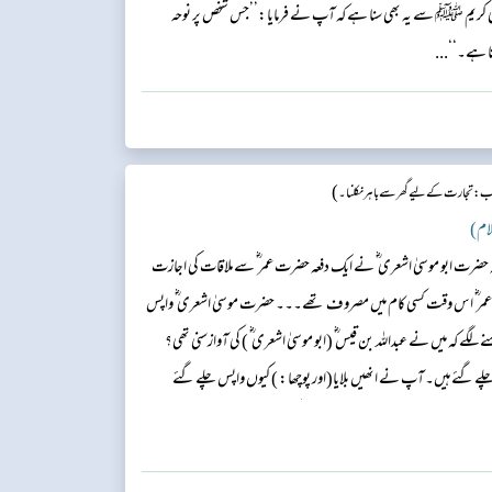
ے نبی کریم ﷺ سے یہ بھی سنا ہے کہ آپ نے فرمایا:’’جس شخص پر نوحہ
ا ہے۔‘‘...
)
ب : تجارت کے لیے گھر سے باہر نکلنا ۔
ضرت ابو موسیٰ اشعری ؓ نے ایک دفعہ حضرت عمر ؓ سے ملاقات کی اجازت
ت عمر ؓ اس وقت کسی کام میں مصروف تھے۔۔۔ حضرت موسیٰ اشعری ؓ واپس
ے کہ میں نے عبداللہ بن قیس ؓ (ابو موسیٰ اشعری ؓ ) کی آوازسنی تھی؟
لے گئے ہیں۔ آپ نے انھیں بلایا(اور پوچھا: ) کیوں واپس چلے گئے
۔ حضرت عمر ؓ نے فرمایا: تم اس پر کوئی گواہ پیش کرو۔ ...