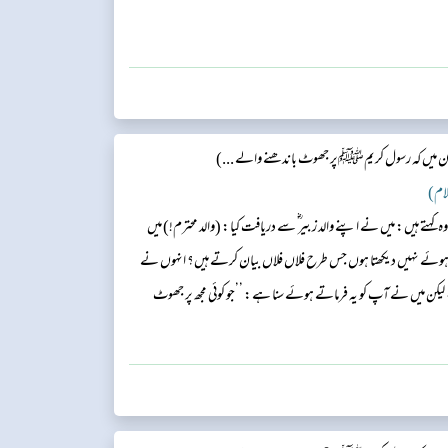
میں کہ رسول کریمﷺپر جھوٹ باندھنے والے ...)
کہتے ہیں: میں نے اپنے والد زبیر ؓ سے دریافت کیا: (والد محترم!) میں
ے نہیں دیکھتا ہوں جس طرح فلاں فلاں بیان کرتے ہیں؟ انہوں نے
لیکن میں نے آپ کو یہ فرماتے ہوئے سنا ہے: ’’جو کوئی مجھ پر جھوٹ