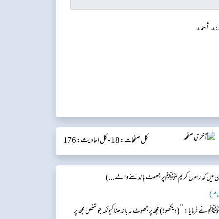
ند أحمد
کل صفحات: 18 -
کل احادیث: 176
میں کہ رسول کریمﷺپر جھوٹ باندھنے والے ...)
نے فرمایا: ’’(دیکھو!) مجھ پر جھوٹ نہ باندھنا کیونکہ جو شخص مجھ پر