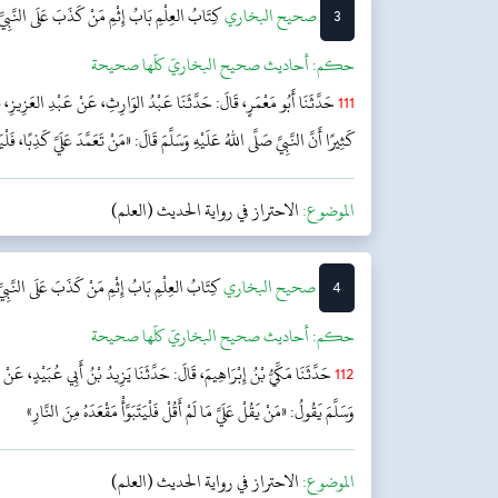
3
‌‌صحيح البخاري
كِتَابُ العِلْمِ
بَابُ إِثْمِ مَنْ كَذَبَ عَلَى النَّب
حکم:
أحاديث صحيح البخاريّ كلّها صحيحة
111
حَدَّثَنَا أَبُو مَعْمَرٍ، قَالَ: حَدَّثَنَا عَبْدُ الوَارِثِ، عَنْ عَبْدِ العَزِيزِ، قَ
كَثِيرًا أَنَّ النَّبِيَّ صَلَّى اللهُ عَلَيْهِ وَسَلَّمَ قَالَ: «مَنْ تَعَمَّدَ عَلَيَّ كَذِبًا، فَلْيَت
الموضوع:
الاحتراز في رواية الحديث (العلم)
4
‌‌صحيح البخاري
كِتَابُ العِلْمِ
بَابُ إِثْمِ مَنْ كَذَبَ عَلَى النَّب
حکم:
أحاديث صحيح البخاريّ كلّها صحيحة
112
حَدَّثَنَا مَكِّيُّ بْنُ إِبْرَاهِيمَ، قَالَ: حَدَّثَنَا يَزِيدُ بْنُ أَبِي عُبَيْدٍ، عَنْ
وَسَلَّمَ يَقُولُ: «مَنْ يَقُلْ عَلَيَّ مَا لَمْ أَقُلْ فَلْيَتَبَوَّأْ مَقْعَدَهُ مِنَ النَّارِ»
الموضوع:
الاحتراز في رواية الحديث (العلم)