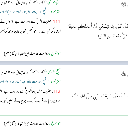
صحیح بخاری:
(باب:اس بیان 
کتاب: علم کے بیان میں
ِيِّ ﷺ
مترجم:
١. شیخ الحدیث حافظ عبد الستار حماد (دار السلام)
111
. حضرت انس ؓ سے روایت ہے، انہوں نے فرم
الَ أَنَسٌ: إِنَّهُ لَيَمْنَعُنِي أَنْ أُحَدِّثَكُمْ حَدِيثًا
ارشاد گرامی ہے: ’’جو شخص مجھ پر جان بوجھ کر جھوٹ 
َبَوَّأْ مَقْعَدَهُ مِنَ النَّارِ»
موضوع:
روایت حدیث میں احتیاط برتنا (علم)
صحیح بخاری:
(باب:اس بیان 
کتاب: علم کے بیان میں
ِيِّ ﷺ
مترجم:
١. شیخ الحدیث حافظ عبد الستار حماد (دار السلام)
112
. حضرت سلمہ بن اکوع ؓ سے روایت ہے، ا
 سَلَمَةَ، قَالَ: سَمِعْتُ النَّبِيَّ صَلَّى اللهُ عَلَيْهِ
طرف وہ بات منسوب کرے جو میں نے نہیں کہی، وہ ا
موضوع:
روایت حدیث میں احتیاط برتنا (علم)