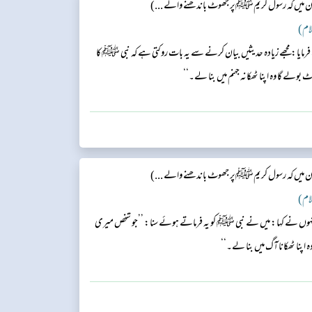
میں کہ رسول کریمﷺپر جھوٹ باندھنے والے ...)
ایا: مجھے زیادہ حدیثیں بیان کرنے سے یہ بات روکتی ہے کہ نبی ﷺ کا
بولے گا وہ اپنا ٹھکانہ جہنم میں بنا لے۔‘‘
میں کہ رسول کریمﷺپر جھوٹ باندھنے والے ...)
نہوں نے کہا: میں نے نبی ﷺ کو یہ فرماتے ہوئے سنا: ’’جو شخص میری
پنا ٹھکانا آگ میں بنا لے۔‘‘