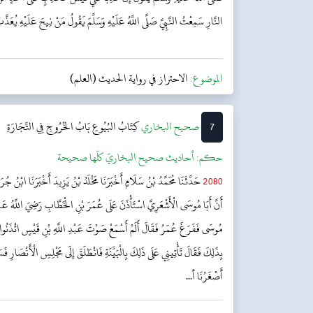
النَّارِ سَمِعْتُ النَّبِيَّ صَلَّى اللَّهُ عَلَيْهِ وَسَلَّمَ يَقُولُ مَنْ نِيحَ عَلَيْهِ يُعَذَّب
الموضوع:
الاحتراز في رواية الحديث (العلم)
7
‌‌صحيح البخاري
كِتَابُ البُيُوعِ
بَابُ الخُرُوجِ فِي التِّجَارَةِ
حکم:
أحاديث صحيح البخاريّ كلّها صحيحة
2080
حَدَّثَنَا مُحَمَّدُ بْنُ سَلَامٍ أَخْبَرَنَا مَخْلَدُ بْنُ يَزِيدَ أَخْبَرَنَا ابْنُ ج
أَنَّ أَبَا مُوسَى الْأَشْعَرِيَّ اسْتَأْذَنَ عَلَى عُمَرَ بْنِ الْخَطَّابِ رَضِيَ اللَّهُ عَنْهُ 
مُوسَى فَفَرَغَ عُمَرُ فَقَالَ أَلَمْ أَسْمَعْ صَوْتَ عَبْدِ اللَّهِ بْنِ قَيْسٍ ائْذَنُوا لَه
بِذَلِكَ فَقَالَ تَأْتِينِي عَلَى ذَلِكَ بِالْبَيِّنَةِ فَانْطَلَقَ إِلَى مَجْلِسِ الْأَنْصَارِ فَسَ
أَصْغَرُنَا أ...