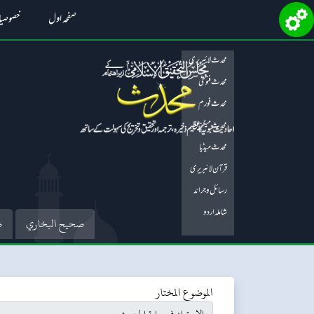
صفحہ اول
خصوصی
محدث لائبریری
محدث فتویٰ
محدث فورم
محدث میگزین
محدث میڈیا
قرآن لائبریری
رسائل و جرائد
شاملہ اردو
صحيح البخاري
ص
الموضوع المختار