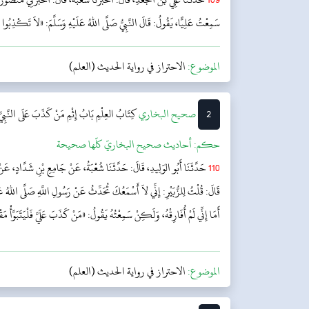
سَمِعْتُ عَلِيًّا، يَقُولُ: قَالَ النَّبِيُّ صَلَّى اللهُ عَلَيْهِ وَسَلَّمَ: «لاَ تَكْذِبُوا عَلَي
الموضوع:
الاحتراز في رواية الحديث (العلم)
2
‌‌صحيح البخاري
كِتَابُ العِلْمِ
بَابُ إِثْمِ مَنْ كَذَبَ عَلَى النَّب
حکم:
أحاديث صحيح البخاريّ كلّها صحيحة
110
حَدَّثَنَا أَبُو الوَلِيدِ، قَالَ: حَدَّثَنَا شُعْبَةُ، عَنْ جَامِعِ بْنِ شَدَّادٍ، عَنْ ع
قَالَ: قُلْتُ لِلزُّبَيْرِ: إِنِّي لاَ أَسْمَعُكَ تُحَدِّثُ عَنْ رَسُولِ اللَّهِ صَلَّى اللهُ ع
أَمَا إِنِّي لَمْ أُفَارِقْهُ، وَلَكِنْ سَمِعْتُهُ يَقُولُ: «مَنْ كَذَبَ عَلَيَّ فَلْيَتَبَوَّأْ مَق
الموضوع:
الاحتراز في رواية الحديث (العلم)