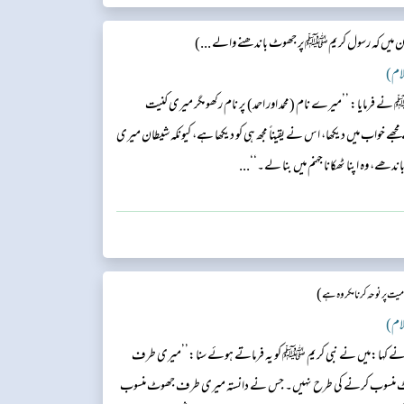
میں کہ رسول کریمﷺپر جھوٹ باندھنے والے ...)
 فرمایا: ’’میرے نام (محمد اور احمد) پر نام رکھو مگر میری کنیت
مجھے خواب میں دیکھا، اس نے یقیناً مجھ ہی کو دیکھا ہے، کیونکہ شیطان میری
ندھے، وہ اپنا ٹھکانا جہنم میں بنا لے۔‘‘...
)
ت پر نوحہ کرنا مکروہ ہے
نے کہا:میں نے نبی کریم ﷺ کو یہ فرماتے ہوئے سنا:’’میری طرف
 منسوب کرنے کی طرح نہیں۔ جس نے دانستہ میری طرف جھوٹ منسوب