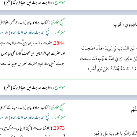
موضوع:
روایت حدیث میں احتیاط برتنا (علم)
صحیح بخاری:
(
کتاب: جہاد کا بیان
باب : جو شخص اپنی لڑائی
اهِدِهِ فِي الحَرْبِ
مترجم:
١. شیخ الحدیث حافظ عبد الستار حماد (دار السلام)
2844
. حضرت سائب بن یزید ؓسے روایت ہے، انھ
ُفَ، عَنِ السَّائِبِ بْنِ يَزِيدَ، قَالَ: «صَحِبْتُ
اور حضرت عبدالرحمان بن عوف ؓ کاساتھی رہا ہو
ِ بْنَ عَوْفٍ رَضِيَ اللَّهُ عَنْهُمْ، فَمَا سَمِعْتُ
ہوئے نہیں سنا، البتہ حضرت طلحہ بن عبیداللہ سے 
َمِعْتُ طَلْحَةَ يُحَدِّثُ عَنْ يَوْمِ أُحُدٍ»...
موضوع:
روایت حدیث میں احتیاط برتنا (علم)
صحیح بخاری:
(
کتاب: جہاد کا بیان
باب : مہینہ کے آخری د
َهْرِ
مترجم:
١. شیخ الحدیث حافظ عبد الستار حماد (دار السلام)
2973
. (راوی حدیث)یحییٰ کا بیان ہے کہ میں نے
ْكَ وَاللَّهِ بِالحَدِيثِ عَلَى وَجْهِهِ