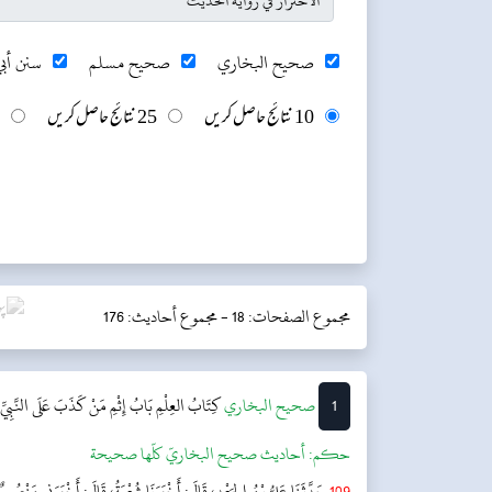
صحيح البخاري
صحيح مسلم
سنن أبي
10 نتائج حاصل کریں
25 نتائج حاصل کریں
مجموع الصفحات: 18 -
مجموع أحاديث: 176
1
‌‌صحيح البخاري
كِتَابُ العِلْمِ
بَابُ إِثْمِ مَنْ كَذَبَ عَلَى النَّبِ
حکم:
أحاديث صحيح البخاريّ كلّها صحيحة
109
حَدَّثَنَا عَلِيُّ بْنُ الجَعْدِ، قَالَ: أَخْبَرَنَا شُعْبَةُ، قَالَ: أَخْبَرَنِي مَنْص