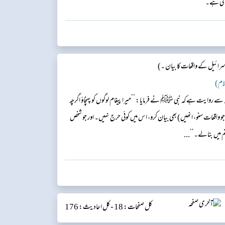
کی ہے۔
سرائیل کے واقعات کا بیان ۔)
عنہ سے روایت ہے کہ نبی ﷺ نے فرمایا: ’’میرا پیغام لوگوں کو پہنچاؤ اگرچہ
 واقعات سنو، انھیں)بھی بیان کرو، اس میں کوئی حرج نہیں۔ اور جو شخص
ہنم میں بنالے۔‘‘...
کل صفحات: 18 -
کل احادیث: 176