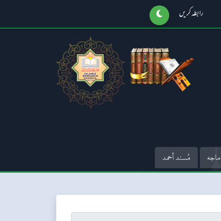
رابطہ کریں
ماجه
مُسند أحمد