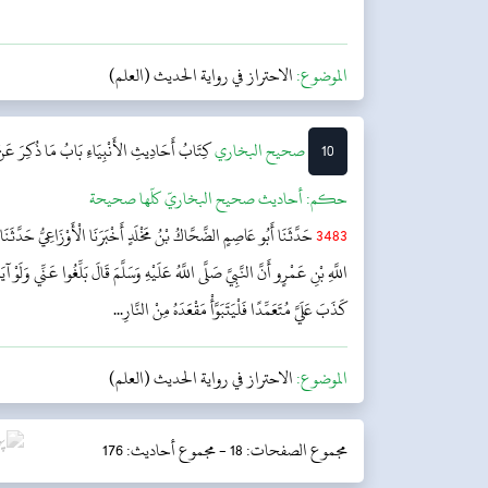
الموضوع:
الاحتراز في رواية الحديث (العلم)
10
‌‌صحيح البخاري
كِتَابُ أَحَادِيثِ الأَنْبِيَاءِ
بَابُ مَا ذُكِرَ عَنْ
حکم:
أحاديث صحيح البخاريّ كلّها صحيحة
3483
حَدَّثَنَا أَبُو عَاصِمٍ الضَّحَّاكُ بْنُ مَخْلَدٍ أَخْبَرَنَا الْأَوْزَاعِيُّ حَدَّث
اللَّهِ بْنِ عَمْرٍو أَنَّ النَّبِيَّ صَلَّى اللَّهُ عَلَيْهِ وَسَلَّمَ قَالَ بَلِّغُوا عَنِّي وَلَ
كَذَبَ عَلَيَّ مُتَعَمِّدًا فَلْيَتَبَوَّأْ مَقْعَدَهُ مِنْ النَّارِ...
الموضوع:
الاحتراز في رواية الحديث (العلم)
مجموع الصفحات: 18 -
مجموع أحاديث: 176