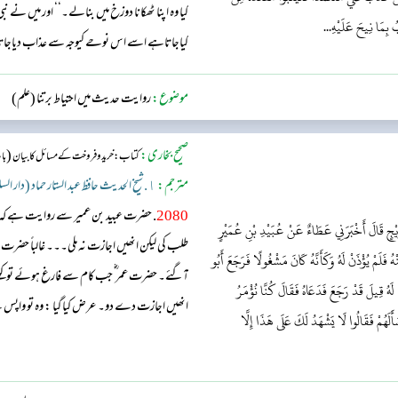
کیا وہ اپنا ٹھکانا دوزخ میں بنالے۔‘‘ اور میں ن
ُ بِمَا نِيحَ عَلَيْهِ...
کیاجاتاہے اسے اس نوحے کیوجہ سے عذاب دیاجات
موضوع:
روایت حدیث میں احتیاط برتنا (علم)
صحیح بخاری:
(
کتاب: خرید و فروخت کے مسائل کا بیان
با
مترجم:
١. شیخ الحدیث حافظ عبد الستار حماد (دار السلام)
2080
. حضرت عبید بن عمیر سے روایت ہے کہ ح
ُرَيْجٍ قَالَ أَخْبَرَنِي عَطَاءٌ عَنْ عُبَيْدِ بْنِ عُمَيْرٍ
طلب کی لیکن انھیں اجازت نہ ملی۔۔۔ غالباً حضر
فَلَمْ يُؤْذَنْ لَهُ وَكَأَنَّهُ كَانَ مَشْغُولًا فَرَجَعَ أَبُو
آگئے۔ حضرت عمر ؓ جب کام سے فارغ ہوئے تو کہنے لگ
ُ قِيلَ قَدْ رَجَعَ فَدَعَاهُ فَقَالَ كُنَّا نُؤْمَرُ
انھیں اجازت دے دو۔ عرض کیا گیا : وہ تو واپس چ
أَلَهُمْ فَقَالُوا لَا يَشْهَدُ لَكَ عَلَى هَذَا إِلَّا
تھے۔ انھوں نے عرض کیا: ہمیں یہی حکم دیا گیا تھا