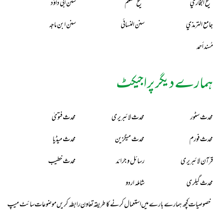
صحيح البخاري
صحيح مسلم
سنن أبي داؤد
جامع الترمذي
سنن النسائي
سنن ابن ماجه
مُسند أحمد
ہمارے دیگر پراجیکٹ
محدث سٹور
محدث لائبریری
محدث فتویٰ
محدث فورم
محدث میگزین
محدث میڈیا
قرآن لائبریری
رسائل و جرائد
محدث خطیب
محدث گیلری
شاملہ اردو
خصوصیات
کچھ ہمارے بارے میں
استعمال کرنے کا طریقہ
تعاون
رابطہ کریں
موضوعات
سائٹ میپ