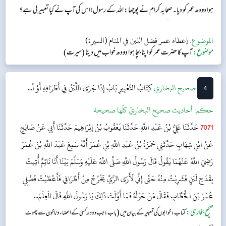
ہوا دودھ عمر کو دیا۔ صحابہ کرام نے پوچھا: اللہ کے رسول! اس کی آپ نے کیا تعبیر لی ہے؟
آپ نے فرمایا: ”اس کی تعبیر علم ہے۔“...
الموضوع:
إعطاء عمر فضل اللبن في المنام (السيرة)
موضوع:
آپ کا حضرت عمر کو اپنا بچا ہوا دودھ خواب میں دینا (سیرت)
4
‌‌صحيح البخاري
كِتَابُ التَّعْبِيرِ
بَابُ إِذَا جَرَى اللَّبَنُ فِي أَطْرَافِهِ أَوْ أ...
حکم:
أحاديث صحيح البخاريّ كلّها صحيحة
7071
حَدَّثَنَا عَلِيُّ بْنُ عَبْدِ اللَّهِ حَدَّثَنَا يَعْقُوبُ بْنُ إِبْرَاهِيمَ حَدَّثَنَا أَبِي عَنْ صَالِحٍ
عَنْ ابْنِ شِهَابٍ حَدَّثَنِي حَمْزَةُ بْنُ عَبْدِ اللَّهِ بْنِ عُمَرَ أَنَّهُ سَمِعَ عَبْدَ اللَّهِ بْنَ عُمَرَ
رَضِيَ اللَّهُ عَنْهُمَا يَقُولُ قَالَ رَسُولُ اللَّهِ صَلَّى اللَّهُ عَلَيْهِ وَسَلَّمَ بَيْنَا أَنَا نَائِمٌ أُتِيتُ
بِقَدَحِ لَبَنٍ فَشَرِبْتُ مِنْهُ حَتَّى إِنِّي لَأَرَى الرِّيَّ يَخْرُجُ مِنْ أَطْرَافِي فَأَعْطَيْتُ فَضْلِي
عُمَرَ بْنَ الْخَطَّابِ فَقَالَ مَنْ حَوْلَهُ فَمَا أَوَّلْتَ ذَلِكَ يَا رَسُولَ اللَّهِ قَالَ الْعِلْمَ...
صحیح بخاری:
(
کتاب: خوابوں کی تعبیر کے بیان میں
باب : جب دودھ کسی کے اعضاء و ناخون سے پھوٹ