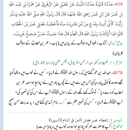
4078
حَدَّثَنَا قُتَيْبَةُ حَدَّثَنَا اللَّيْثُ عَنْ عُقَيْلٍ عَنْ الزُّهْرِيِّ عَنْ حَمْزَةَ بْنِ عَبْدِ اللَّهِ
بْنِ عُمَرَ عَنْ ابْنِ عُمَرَ رَضِيَ اللَّهُ عَنْهُمَا قَالَ قَالَ رَسُولُ اللَّهِ صَلَّى اللَّهُ عَلَيْهِ وَسَلَّمَ
رَأَيْتُ كَأَنِّي أُتِيتُ بِقَدَحٍ مِنْ لَبَنٍ فَشَرِبْتُ مِنْهُ فَأَعْطَيْتُ فَضْلِي عُمَرَ بْنَ الْخَطَّابِ
قَالُوا فَمَا أَوَّلْتَهُ يَا رَسُولَ اللَّهِ قَالَ الْعِلْمَ قَالَ هَذَا حَدِيثٌ حَسَنٌ صَحِيحٌ غَرِيبٌ...
جامع ترمذی:
كتاب: فضائل و مناقب کے بیان میں
(باب: عمر بن خطابؓ کے مناقب
کابیان​)
مترجم:
٢. فضيلة الدكتور عبد الرحمٰن الفريوائي ومجلس علمي (دار الدّعوة، دهلي)
4078
. عبداللہ بن عمر ؓ کہتے ہیں کہ رسول اللہ ﷺ نے فرمایا: ’’میں نے خواب میں دیکھا گویا
مجھے دودھ کا کوئی پیالہ دیا گیا جس میں سے میں نے کچھ پیا پھر میں نے اپنا بچا ہوا حصہ عمر بن
خطاب کو دے د یا‘‘، تو لوگ کہنے لگے اللہ کے رسولﷺ! آپ نے اس کی کیا تعبیر کی؟
آپﷺ نے فرمایا: ’’اس کی تعبیر علم ہے‘‘۱؎۔امام ترمذی کہتے ہیں: یہ حدیث حسن صحیح
غریب ہے۔...
الموضوع:
إعطاء عمر فضل اللبن في المنام (السيرة)
موضوع:
آپ کا حضرت عمر کو اپنا بچا ہوا دودھ خواب میں دینا (سیرت)