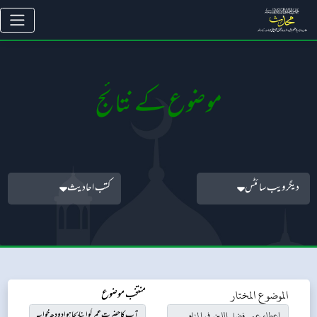
موضوع کے نتائج
دیگر ویب سائٹس
کتب احادیث
الموضوع المختار
منتخب موضوع