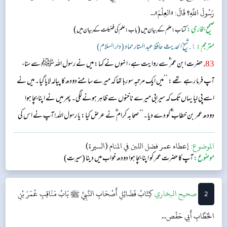
رَسُولَ اللَّهِ؟ قَالَ: «العِلْمَ»...
صحیح بخاری:
(
)
کتاب: علم کے بیان میں
باب:علم کی فضیلت کے بیان میں
مترجم:
١. شیخ الحدیث حافظ عبد الستار حماد (دار السلام)
83
. حضرت ابن عمر ؓ سے روایت ہے، انہوں نے کہا: میں نے رسول اللہ ﷺ سے سنا،
آپ فرما رہے تھے: ’’میں ایک مرتبہ سو رہا تھا کہ میرے سامنے دودھ کا پیالہ لایا گیا۔ میں نے
اسے پی لیا یہاں تک کہ سیرابی میرے ناخنوں سے ظاہر ہونے لگی۔ پھر میں نے اپنا بچا ہوا
دودھ عمر بن خطاب ؓ کو دے دیا۔‘‘ صحابہ کرام ؓ نے عرض کیا: یا رسول اللہ! آپ نے اس کی
کیا تعبیر کی؟ آپ نے فرمایا: ’’اس کی تعبیر ’’علم‘‘ ہے۔‘‘...
الموضوع:
إعطاء عمر فضل اللبن في المنام (السيرة)
موضوع:
آپ کا حضرت عمر کو اپنا بچا ہوا دودھ خواب میں دینا (سیرت)
2
‌‌صحيح البخاري
کِتَابُ فَضَائِلِ أَصْحَابِ النَّبِيِّ ﷺ
بَابُ مَنَاقِبِ عُمَرَ بْنِ
الخَطَّابِ أَبِي حَفْص...