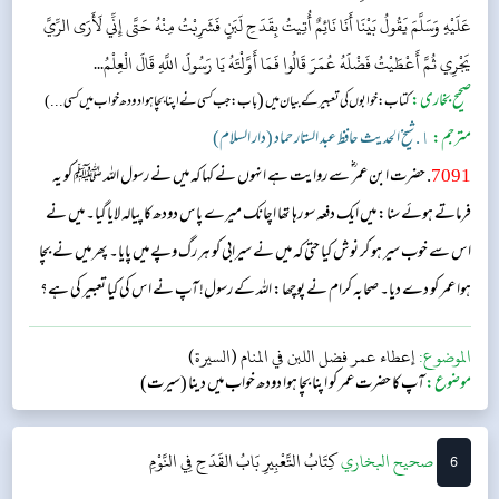
عَلَيْهِ وَسَلَّمَ يَقُولُ بَيْنَا أَنَا نَائِمٌ أُتِيتُ بِقَدَحِ لَبَنٍ فَشَرِبْتُ مِنْهُ حَتَّى إِنِّي لَأَرَى الرِّيَّ
يَجْرِي ثُمَّ أَعْطَيْتُ فَضْلَهُ عُمَرَ قَالُوا فَمَا أَوَّلْتَهُ يَا رَسُولَ اللَّهِ قَالَ الْعِلْمُ...
صحیح بخاری:
(
کتاب: خوابوں کی تعبیر کے بیان میں
باب : جب کسی نے اپنا بچا ہوا دودھ خواب میں کسی ...)
مترجم:
١. شیخ الحدیث حافظ عبد الستار حماد (دار السلام)
7091
. حضرت ابن عمر ؓ سے روایت ہے انہوں نے کہا کہ میں نے رسول اللہ ﷺ کو یہ
فرماتے ہوئے سنا: میں ایک دفعہ سو رہا تھا اچانک میرے پاس دودھ کا پیالہ لایا گیا۔ میں نے
اس سے خوب سیر ہو کر نوش کیا حتی کہ میں نے سیرابی کو ہر رگ وپے میں پایا۔ پھر میں نے بچا
ہوا عمر کو دے دیا۔ صحابہ کرام نے پوچھا: اللہ کے رسول! آپ نے اس کی کیا تعبیر کی ہے؟
آپ نے فرمایا: ”علم۔“...
الموضوع:
إعطاء عمر فضل اللبن في المنام (السيرة)
موضوع:
آپ کا حضرت عمر کو اپنا بچا ہوا دودھ خواب میں دینا (سیرت)
6
‌‌صحيح البخاري
كِتَابُ التَّعْبِيرِ
بَابُ القَدَحِ فِي النَّوْمِ