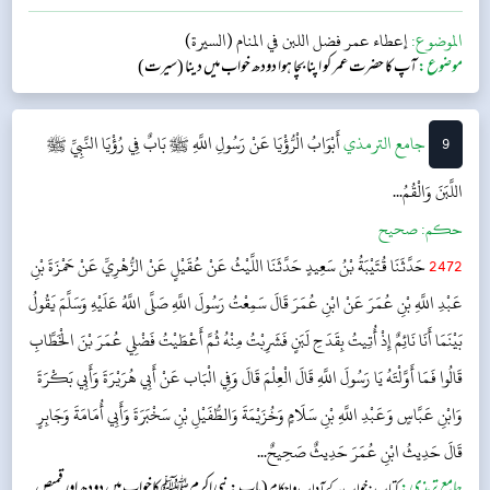
الموضوع:
إعطاء عمر فضل اللبن في المنام (السيرة)
موضوع:
آپ کا حضرت عمر کو اپنا بچا ہوا دودھ خواب میں دینا (سیرت)
9
‌جامع الترمذي
أَبْوَابُ الْرُّؤْيَا عَنْ رَسُولِ اللَّهِ ﷺ
بَابٌ فِي رُؤْيَا النَّبِيِّ ﷺ
اللَّبَنَ وَالْقُمُ...
حکم:
صحیح
2472
حَدَّثَنَا قُتَيْبَةُ بْنُ سَعِيدٍ حَدَّثَنَا اللَّيْثُ عَنْ عُقَيْلٍ عَنْ الزُّهْرِيِّ عَنْ حَمْزَةَ بْنِ
عَبْدِ اللَّهِ بْنِ عُمَرَ عَنْ ابْنِ عُمَرَ قَالَ سَمِعْتُ رَسُولَ اللَّهِ صَلَّى اللَّهُ عَلَيْهِ وَسَلَّمَ يَقُولُ
بَيْنَمَا أَنَا نَائِمٌ إِذْ أُتِيتُ بِقَدَحِ لَبَنٍ فَشَرِبْتُ مِنْهُ ثُمَّ أَعْطَيْتُ فَضْلِي عُمَرَ بْنَ الْخَطَّابِ
قَالُوا فَمَا أَوَّلْتَهُ يَا رَسُولَ اللَّهِ قَالَ الْعِلْمَ قَالَ وَفِي الْبَاب عَنْ أَبِي هُرَيْرَةَ وَأَبِي بَكْرَةَ
وَابْنِ عَبَّاسٍ وَعَبْدِ اللَّهِ بْنِ سَلَامٍ وَخُزَيْمَةَ وَالطُّفَيْلِ بْنِ سَخْبَرَةَ وَأَبِي أُمَامَةَ وَجَابِرٍ
قَالَ حَدِيثُ ابْنِ عُمَرَ حَدِيثٌ صَحِيحٌ...
جامع ترمذی:
(باب: نبی اکرمﷺ کاخواب میں دودھ اورقمیص
كتاب: خواب کے آداب واحکام