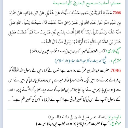
حکم:
أحاديث صحيح البخاريّ كلّها صحيحة
7096
حَدَّثَنَا قُتَيْبَةُ بْنُ سَعِيدٍ حَدَّثَنَا اللَّيْثُ عَنْ عُقَيْلٍ عَنْ ابْنِ شِهَابٍ عَنْ حَمْزَةَ
بْنِ عَبْدِ اللَّهِ عَنْ عَبْدِ اللَّهِ بْنِ عُمَرَ رَضِيَ اللَّهُ عَنْهُمَا قَالَ سَمِعْتُ رَسُولَ اللَّهِ صَلَّى
اللَّهُ عَلَيْهِ وَسَلَّمَ يَقُولُ بَيْنَا أَنَا نَائِمٌ أُتِيتُ بِقَدَحِ لَبَنٍ فَشَرِبْتُ مِنْهُ ثُمَّ أَعْطَيْتُ فَضْلِي
عُمَرَ بْنَ الْخَطَّابِ قَالُوا فَمَا أَوَّلْتَهُ يَا رَسُولَ اللَّهِ قَالَ الْعِلْمَ...
صحیح بخاری:
(باب : خواب میں پیالہ دیکھنا)
کتاب: خوابوں کی تعبیر کے بیان میں
مترجم:
١. شیخ الحدیث حافظ عبد الستار حماد (دار السلام)
7096
. حضرت عبداللہ بن عمر ؓ سے روایت ہے انہوں نے کہا: میں نے رسول اللہ ﷺ کو
یہ فرماتے ہوئے سنا: میں ایک وقت سو رہا تھا کہ میرے پاس دودھ کا پیالہ لایا گیا، میں نے اس
سے (دودھ) پیا، پھر میں نے اپنا بچا ہوا عمر بن خطاب کو دے دیا۔ صحابہ کرام‬ ؓ ن‬ے پوچھا: اللہ
کے رسول! آپ نے اس کی کیا تعبیر فرمائی ہے؟ آپ نے فرمایا: ”اس کی تعبیر علم ہے۔“...
الموضوع:
إعطاء عمر فضل اللبن في المنام (السيرة)
موضوع:
آپ کا حضرت عمر کو اپنا بچا ہوا دودھ خواب میں دینا (سیرت)