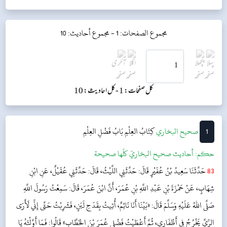
مجموع الصفحات: 1 -
مجموع أحاديث: 10
کل صفحات: 1 -
کل احادیث: 10
1
‌‌صحيح البخاري
كِتَابُ العِلْمِ
بَابُ فَضْلِ العِلْمِ
حکم:
أحاديث صحيح البخاريّ كلّها صحيحة
83
حَدَّثَنَا سَعِيدُ بْنُ عُفَيْرٍ قَالَ: حَدَّثَنِي اللَّيْثُ، قَالَ: حَدَّثَنِي عُقَيْلٌ، عَنِ ابْنِ
شِهَابٍ، عَنْ حَمْزَةَ بْنِ عَبْدِ اللَّهِ بْنِ عُمَرَ، أَنَّ ابْنَ عُمَرَ، قَالَ: سَمِعْتُ رَسُولَ اللَّهِ
صَلَّى اللهُ عَلَيْهِ وَسَلَّمَ قَالَ: «بَيْنَا أَنَا نَائِمٌ، أُتِيتُ بِقَدَحِ لَبَنٍ، فَشَرِبْتُ حَتَّى إِنِّي لَأَرَى
الرِّيَّ يَخْرُجُ فِي أَظْفَارِي، ثُمَّ أَعْطَيْتُ فَضْلِي عُمَرَ بْنَ الخَطَّابِ» قَالُوا: فَمَا أَوَّلْتَهُ يَا