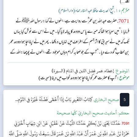
نکلے...)
مترجم:
١. شیخ الحدیث حافظ عبد الستار حماد (دار السلام)
7071
. حضرت عبد اللہ بن عمر ؓ سے روایت ہے، انہوں نے کہا: رسول اللہ ﷺ نے
فرمایا: ”میں سویا ہوا تھا کہ میرے پاس دودھ کا پیالہ لایا گیا۔ میں نے اس سے نوش کیا یہاں
تک کہ میں نے سیرابی کا اثر جسم کے اطراف میں نمایاں دیکھا۔ پھر میں نے اپنا بچا ہوا دودھ عمر
بن خطاب ؓ کو دے دیا۔“ آپ کے جو صحابہ کرام وہاں موجود تھے، انہوں نے پوچھا: اللہ کے
رسول! آپ نے اس کی کیا تعبیر لی ہے؟ آپ نےفرمایا: ”اس سے مراد علم ہے۔“...
الموضوع:
إعطاء عمر فضل اللبن في المنام (السيرة)
موضوع:
آپ کا حضرت عمر کو اپنا بچا ہوا دودھ خواب میں دینا (سیرت)
5
‌‌صحيح البخاري
كِتَابُ التَّعْبِيرِ
بَابُ إِذَا أَعْطَى فَضْلَهُ غَيْرَهُ فِي النَّوْم...
حکم:
أحاديث صحيح البخاريّ كلّها صحيحة
7091
حَدَّثَنَا يَحْيَى بْنُ بُكَيْرٍ حَدَّثَنَا اللَّيْثُ عَنْ عُقَيْلٍ عَنْ ابْنِ شِهَابٍ أَخْبَرَنِي
حَمْزَةُ بْنُ عَبْدِ اللَّهِ بْنِ عُمَرَ أَنَّ عَبْدَ اللَّهِ بْنَ عُمَرَ قَالَ سَمِعْتُ رَسُولَ اللَّهِ صَلَّى اللَّهُ