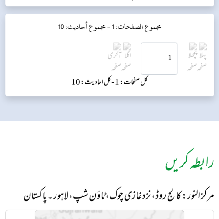
مجموع الصفحات: 1 -
مجموع أحاديث: 10
کل صفحات: 1 -
کل احادیث: 10
رابطہ کریں
مرکز النور: کالج روڈ، نزد غازی چوک، ٹاؤن شپ، لاہور ۔ پاکستان