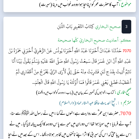
موضوع:
آپ کا حضرت عمر کو اپنا بچا ہوا دودھ خواب میں دینا (سیرت)
3
‌‌صحيح البخاري
كِتَابُ التَّعْبِيرِ
بَابُ اللَّبَنِ
حکم:
أحاديث صحيح البخاريّ كلّها صحيحة
7070
حَدَّثَنَا عَبْدَانُ أَخْبَرَنَا عَبْدُ اللَّهِ أَخْبَرَنَا يُونُسُ عَنْ الزُّهْرِيِّ أَخْبَرَنِي حَمْزَةُ بْنُ
عَبْدِ اللَّهِ أَنَّ ابْنَ عُمَرَ قَالَ سَمِعْتُ رَسُولَ اللَّهِ صَلَّى اللَّهُ عَلَيْهِ وَسَلَّمَ يَقُولُ بَيْنَا أَنَا
نَائِمٌ أُتِيتُ بِقَدَحِ لَبَنٍ فَشَرِبْتُ مِنْهُ حَتَّى إِنِّي لَأَرَى الرِّيَّ يَخْرُجُ مِنْ أَظْفَارِي ثُمَّ
أَعْطَيْتُ فَضْلِي يَعْنِي عُمَرَ قَالُوا فَمَا أَوَّلْتَهُ يَا رَسُولَ اللَّهِ قَالَ الْعِلْمَ...
صحیح بخاری:
(
)
کتاب: خوابوں کی تعبیر کے بیان میں
باب : دودھ کو خواب میں دیکھنا
مترجم:
١. شیخ الحدیث حافظ عبد الستار حماد (دار السلام)
7070
. حضرت ابن عمر ؓ سے روایت ہے انہوں نےکہا: میں نے رسول اللہ ﷺ سے سنا،
آپ نے فرمایا: میں سویا ہوا تھا اس دوران میں میرے پاس دودھ کا ایک پیالہ لایا گیا۔ میں نے
اس سے پیا حتی کہ اس کی سیرابی کا اثر اپنے ناخنوں میں ظاہر ہوتا دیکھا۔ اس کے بعد میں نے بچا