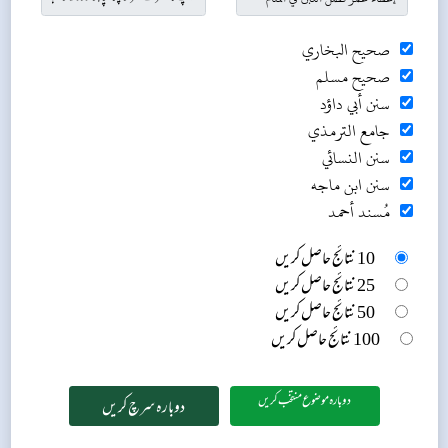
صحيح البخاري
صحيح مسلم
سنن أبي داؤد
جامع الترمذي
سنن النسائي
سنن ابن ماجه
مُسند أحمد
10 نتائج حاصل کریں
25 نتائج حاصل کریں
50 نتائج حاصل کریں
100 نتائج حاصل کریں
دوبارہ موضوع منتخب کریں