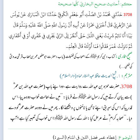
حکم:
أحاديث صحيح البخاريّ كلّها صحيحة
3708
حَدَّثَنِي مُحَمَّدُ بْنُ الصَّلْتِ أَبُو جَعْفَرٍ الْكُوفِيُّ حَدَّثَنَا ابْنُ الْمُبَارَكِ عَنْ يُونُسَ
عَنْ الزُّهْرِيِّ قَالَ أَخْبَرَنِي حَمْزَةُ عَنْ أَبِيهِ أَنَّ رَسُولَ اللَّهِ صَلَّى اللَّهُ عَلَيْهِ وَسَلَّمَ قَالَ
بَيْنَا أَنَا نَائِمٌ شَرِبْتُ يَعْنِي اللَّبَنَ حَتَّى أَنْظُرَ إِلَى الرِّيِّ يَجْرِي فِي ظُفُرِي أَوْ فِي أَظْفَارِي
ثُمَّ نَاوَلْتُ عُمَرَ فَقَالُوا فَمَا أَوَّلْتَهُ قَالَ الْعِلْمَ...
صحیح بخاری:
(
کتاب: نبی کریمﷺ کے اصحاب کی فضیلت
باب: حضرت ابو حفص عمر بن خطاب قرشی عدویؓ
کی فضی...)
مترجم:
١. شیخ الحدیث حافظ عبد الستار حماد (دار السلام)
3708
. حضرت حمزہ بن عبد اللہ سے روایت ہے، وہ اپنے باپ (حضرت عبد اللہ بن عمر ؓ
)سے بیان کرتے ہیں کہ رسول اللہ ﷺ نے فرمایا: ’’میں نے بحالت خواب دودھ پیا، اس
قدر پیا کہ اس کی سیرابی اپنے ناخن یا ناخنوں پر دیکھنے لگا۔ پھر میں نے دودھ حضرت عمر ؓ کو دے
دیا۔‘‘ صحابہ کرام ؓ نے عرض کیا: اللہ کے رسول اللہ ﷺ !اس خواب کی تعبیر کیا ہے؟آپ
نے فرمایا: ’’اس کی تعبیر علم ہے۔‘‘...
الموضوع:
إعطاء عمر فضل اللبن في المنام (السيرة)