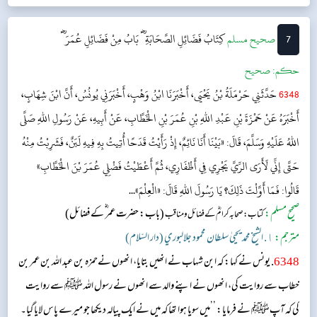
7
‌صحيح مسلم
كِتَابُ فَضَائِلِ الصَّحَابَةِؓ
بَابُ مِنْ فَضَائِلِ عُمَرَؓ
حکم:
صحیح
6348
حَدَّثَنِي حَرْمَلَةُ بْنُ يَحْيَى، أَخْبَرَنَا ابْنُ وَهْبٍ، أَخْبَرَنِي يُونُسُ، أَنَّ ابْنَ شِهَابٍ،
أَخْبَرَهُ عَنْ حَمْزَةَ بْنِ عَبْدِ اللهِ بْنِ عُمَرَ بْنِ الْخَطَّابِ، عَنْ أَبِيهِ، عَنْ رَسُولِ اللهِ صَلَّى
اللهُ عَلَيْهِ وَسَلَّمَ، قَالَ: «بَيْنَا أَنَا نَائِمٌ، إِذْ رَأَيْتُ قَدَحًا أُتِيتُ بِهِ فِيهِ لَبَنٌ، فَشَرِبْتُ مِنْهُ
حَتَّى إِنِّي لَأَرَى الرِّيَّ يَجْرِي فِي أَظْفَارِي، ثُمَّ أَعْطَيْتُ فَضْلِي عُمَرَ بْنَ الْخَطَّابِ»
قَالُوا: فَمَا أَوَّلْتَ ذَلِكَ؟ يَا رَسُولَ اللهِ قَالَ: «الْعِلْمَ»...
صحیح مسلم:
(باب: حضرت عمر ؓ کے فضائل)
کتاب: صحابہ کرامؓ کے فضائل ومناقب
مترجم:
١. الشيخ محمد يحيىٰ سلطان محمود جلالبوري (دار السّلام)
6348
. یونس نے کہا: کہ ابن شہاب نے انھیں بتایا، انھوں نےحمزہ بن عبد اللہ بن عمر بن
خطاب سے روایت کی، انھوں نے اپنے والد سے انھوں نے رسول اللہ ﷺ سے روایت
کی کہ آپﷺ نے فرمایا: ’’میں سویا ہوا تھا کہ میں نے ایک پیالہ دیکھا جو میرے پاس لایا گیا۔