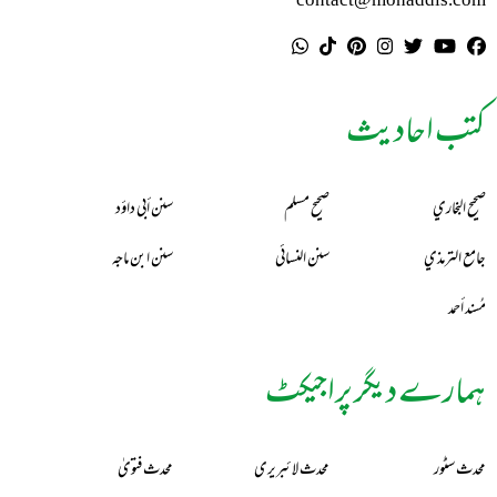
contact@mohaddis.com
کتب احادیث
صحيح البخاري
صحيح مسلم
سنن أبي داؤد
جامع الترمذي
سنن النسائي
سنن ابن ماجه
مُسند أحمد
ہمارے دیگر پراجیکٹ
محدث سٹور
محدث لائبریری
محدث فتویٰ