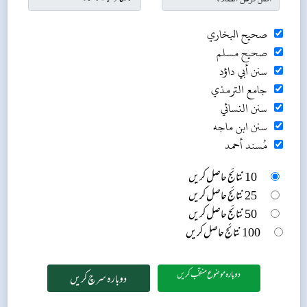
صحيح البخاري
صحيح مسلم
سنن أبي داؤد
جامع الترمذي
سنن النسائي
سنن ابن ماجه
مُسند أحمد
10 نتائج حاصل کریں
25 نتائج حاصل کریں
50 نتائج حاصل کریں
100 نتائج حاصل کریں
دوبارہ موضوع منتخب کریں