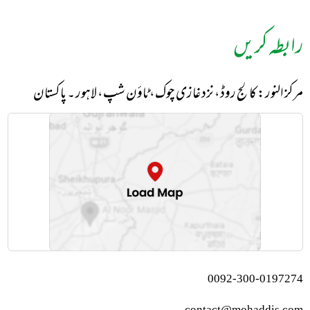
رابطہ کریں
مرکز النور: کالج روڈ، نزد غازی چوک، ٹاؤن شپ، لاہور ۔ پاکستان
0092-300-0197274