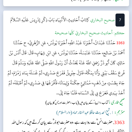
اسکے بعد میرے پاس ایک سواری لائی گئی جس کا رنگ سفید، خچر...
7
‌‌صحيح البخاري
كِتَابُ أَحَادِيثِ الأَنْبِيَاءِ
بَابُ ذِكْرِ إِدْرِيسَ عَلَيْهِ السَّلاَمُ
حکم:
أحاديث صحيح البخاريّ كلّها صحيحة
3363
حَدَّثَنَا عَبْدَانُ، أَخْبَرَنَا عَبْدُ اللَّهِ، أَخْبَرَنَا يُونُسُ، عَنِ الزُّهْرِيِّ، ح حَدَّثَنَا
أَحْمَدُ بْنُ صَالِحٍ، حَدَّثَنَا عَنْبَسَةُ، حَدَّثَنَا يُونُسُ، عَنِ ابْنِ شِهَابٍ، قَالَ: قَالَ أَنَسُ بْنُ
مَالِكٍ كَانَ أَبُو ذَرٍّ رَضِيَ اللَّهُ عَنْهُ يُحَدِّثُ أَنَّ رَسُولَ اللَّهِ صَلَّى اللهُ عَلَيْهِ وَسَلَّمَ قَالَ
فُرِجَ سَقْفُ بَيْتِي وَأَنَا بِمَكَّةَ، فَنَزَلَ جِبْرِيلُ فَفَرَجَ صَدْرِي، ثُمَّ غَسَلَهُ بِمَاءِ زَمْزَمَ، ثُمَّ
جَاءَ بِطَسْتٍ مِنْ ذَهَبٍ، مُمْتَلِئٍ حِكْمَةً وَإِيمَانًا، فَأَفْرَغَهَا فِي صَدْرِي، ثُمَّ أَطْبَقَهُ، ثُمَّ
أَخَذَ بِيَدِي فَعَرَجَ بِي إِلَى السَّمَاءِ، فَلَمَّا جَاءَ إِلَى...
صحیح بخاری:
(
)
کتاب: انبیاء ؑ کے بیان میں
باب : حضرت ادریس ؑ کا بیان
مترجم:
١. شیخ الحدیث حافظ عبد الستار حماد (دار السلام)
3363
. حضرت انس ؓسے روایت ہے، وہ حضرت ابو ذر ؓسے بیان کرتے ہیں کہ رسول اللہ