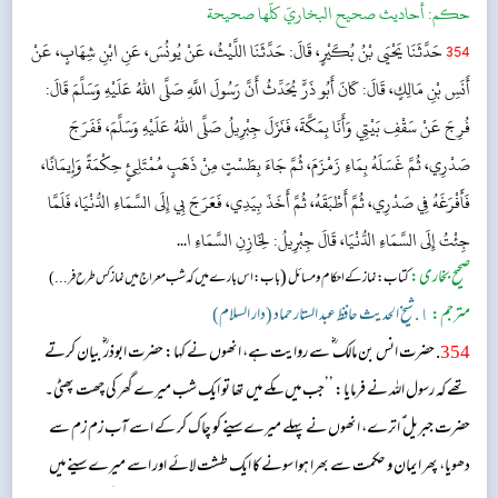
حکم:
أحاديث صحيح البخاريّ كلّها صحيحة
354
حَدَّثَنَا يَحْيَى بْنُ بُكَيْرٍ، قَالَ: حَدَّثَنَا اللَّيْثُ، عَنْ يُونُسَ، عَنِ ابْنِ شِهَابٍ، عَنْ
أَنَسِ بْنِ مَالِكٍ، قَالَ: كَانَ أَبُو ذَرٍّ يُحَدِّثُ أَنَّ رَسُولَ اللَّهِ صَلَّى اللهُ عَلَيْهِ وَسَلَّمَ قَالَ:
فُرِجَ عَنْ سَقْفِ بَيْتِي وَأَنَا بِمَكَّةَ، فَنَزَلَ جِبْرِيلُ صَلَّى اللهُ عَلَيْهِ وَسَلَّمَ، فَفَرَجَ
صَدْرِي، ثُمَّ غَسَلَهُ بِمَاءِ زَمْزَمَ، ثُمَّ جَاءَ بِطَسْتٍ مِنْ ذَهَبٍ مُمْتَلِئٍ حِكْمَةً وَإِيمَانًا،
فَأَفْرَغَهُ فِي صَدْرِي، ثُمَّ أَطْبَقَهُ، ثُمَّ أَخَذَ بِيَدِي، فَعَرَجَ بِي إِلَى السَّمَاءِ الدُّنْيَا، فَلَمَّا
جِئْتُ إِلَى السَّمَاءِ الدُّنْيَا، قَالَ جِبْرِيلُ: لِخَازِنِ السَّمَاءِ ا...
صحیح بخاری:
(
کتاب: نماز کے احکام و مسائل
باب: اس بارے میں کہ شب معراج میں نماز کس طرح فر...)
مترجم:
١. شیخ الحدیث حافظ عبد الستار حماد (دار السلام)
354
. حضرت انس بن مالک ؓ سے روایت ہے، انھوں نے کہا: حضرت ابوذر ؓ بیان کرتے
تھے کہ رسول اللہ نے فرمایا: ’’جب میں مکے میں تھا تو ایک شب میرے گھر کی چھت پھٹی۔
حضرت جبریل ؑ اترے، انھوں نے پہلے میرے سینے کو چاک کر کے اسے آب زم زم سے
دھویا، پھر ایمان و حکمت سے بھرا ہوا سونے کا ایک طشت لائے اور اسے میرے سینے میں