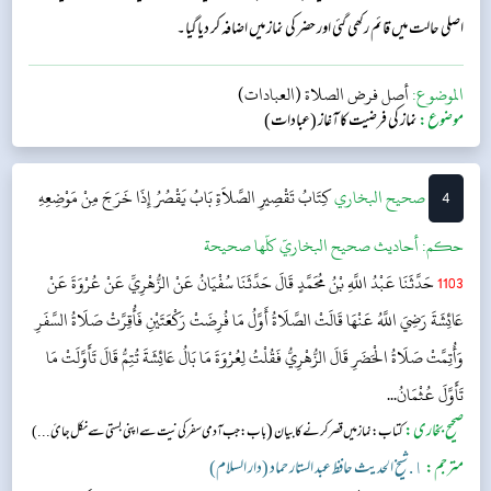
اصلی حالت میں قائم رکھی گئی اور حضر کی نماز میں اضافہ کر دیا گیا۔
الموضوع:
أصل فرض الصلاة (العبادات)
موضوع:
نماز کی فرضیت کا آغاز (عبادات)
4
‌‌صحيح البخاري
کِتَابُ تَقْصِيرِ الصَّلاَةِ
بَابُ يَقْصُرُ إِذَا خَرَجَ مِنْ مَوْضِعِهِ
حکم:
أحاديث صحيح البخاريّ كلّها صحيحة
1103
حَدَّثَنَا عَبْدُ اللَّهِ بْنُ مُحَمَّدٍ قَالَ حَدَّثَنَا سُفْيَانُ عَنْ الزُّهْرِيِّ عَنْ عُرْوَةَ عَنْ
عَائِشَةَ رَضِيَ اللَّهُ عَنْهَا قَالَتْ الصَّلَاةُ أَوَّلُ مَا فُرِضَتْ رَكْعَتَيْنِ فَأُقِرَّتْ صَلَاةُ السَّفَرِ
وَأُتِمَّتْ صَلَاةُ الْحَضَرِ قَالَ الزُّهْرِيُّ فَقُلْتُ لِعُرْوَةَ مَا بَالُ عَائِشَةَ تُتِمُّ قَالَ تَأَوَّلَتْ مَا
تَأَوَّلَ عُثْمَانُ...
صحیح بخاری:
(
کتاب: نماز میں قصر کرنے کا بیان
باب: جب آدمی سفر کی نیت سے اپنی بستی سے نکل جائ...)
مترجم:
١. شیخ الحدیث حافظ عبد الستار حماد (دار السلام)