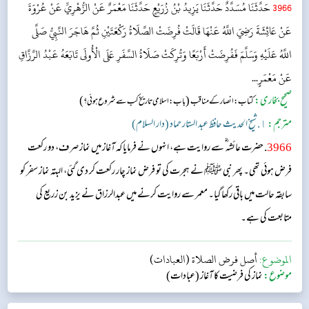
3966
حَدَّثَنَا مُسَدَّدٌ حَدَّثَنَا يَزِيدُ بْنُ زُرَيْعٍ حَدَّثَنَا مَعْمَرٌ عَنْ الزُّهْرِيِّ عَنْ عُرْوَةَ
عَنْ عَائِشَةَ رَضِيَ اللَّهُ عَنْهَا قَالَتْ فُرِضَتْ الصَّلَاةُ رَكْعَتَيْنِ ثُمَّ هَاجَرَ النَّبِيُّ صَلَّى
اللَّهُ عَلَيْهِ وَسَلَّمَ فَفُرِضَتْ أَرْبَعًا وَتُرِكَتْ صَلَاةُ السَّفَرِ عَلَى الْأُولَى تَابَعَهُ عَبْدُ الرَّزَّاقِ
عَنْ مَعْمَرٍ...
صحیح بخاری:
(
)
کتاب: انصار کے مناقب
باب: اسلامی تاریخ کب سے شروع ہوئی؟
مترجم:
١. شیخ الحدیث حافظ عبد الستار حماد (دار السلام)
3966
. حضرت عائشہ‬ ؓ س‬ے روایت ہے، انہوں نے فرمایا کہ آغاز میں نماز صرف، دو رکعت
فرض ہوئی تھی۔ پھر نبی ﷺ نے ہجرت کی تو فرض نماز چار رکعت کر دی گئی، البتہ نماز سفر کو
سابقہ حالت میں باقی رکھا گیا۔ معمر سے روایت کرنے میں عبدالرزاق نے یزید بن زریع کی
متابعت کی ہے۔
الموضوع:
أصل فرض الصلاة (العبادات)
موضوع:
نماز کی فرضیت کا آغاز (عبادات)