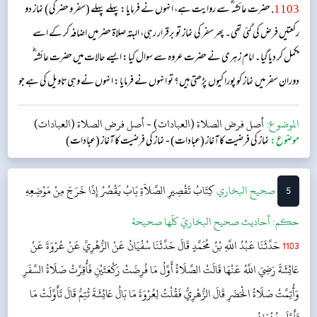
1103
. حضرت عائشہ‬ ؓ س‬ے روایت ہے، انہوں نے فرمایا: پہلے پہلے (سفر و حضر کی) نماز دو
رکعتیں فرض کی گئی تھی۔ پھر سفر کی نماز تو برقرار رہی، البتہ صلاۃ حضر میں اضافہ کر کے اسے
مکمل کر دیا گیا۔ امام زہری نے حضرت عروہ سے سوال کیا: ایسے حالات میں حضرت عائشہ‬ ؓ
د‬وران سفر میں نماز کو پورا کیوں پڑھتی ہیں؟ تو انہوں نے فرمایا: انہوں نے وہی تاویل کی ہے جو
حضرت عثمان ؓ کرتے تھے۔...
الموضوع:
أصل فرض الصلاة (العبادات)
-
أصل فرض الصلاة (العبادات)
موضوع:
نماز کی فرضیت کا آغاز (عبادات)
-
نماز کی فرضیت کا آغاز (عبادات)
5
‌‌صحيح البخاري
کِتَابُ تَقْصِيرِ الصَّلاَةِ
بَابُ يَقْصُرُ إِذَا خَرَجَ مِنْ مَوْضِعِهِ
حکم:
أحاديث صحيح البخاريّ كلّها صحيحة
1103
حَدَّثَنَا عَبْدُ اللَّهِ بْنُ مُحَمَّدٍ قَالَ حَدَّثَنَا سُفْيَانُ عَنْ الزُّهْرِيِّ عَنْ عُرْوَةَ عَنْ
عَائِشَةَ رَضِيَ اللَّهُ عَنْهَا قَالَتْ الصَّلَاةُ أَوَّلُ مَا فُرِضَتْ رَكْعَتَيْنِ فَأُقِرَّتْ صَلَاةُ السَّفَرِ
وَأُتِمَّتْ صَلَاةُ الْحَضَرِ قَالَ الزُّهْرِيُّ فَقُلْتُ لِعُرْوَةَ مَا بَالُ عَائِشَةَ تُتِمُّ قَالَ تَأَوَّلَتْ مَا