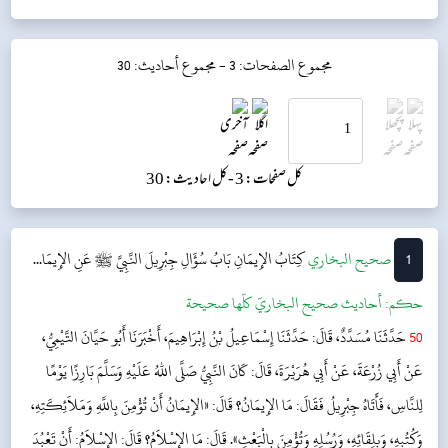
مجموع الصفحات: 3 -
مجموع أحاديث: 30
کل صفحات: 3 -
کل احادیث: 30
1
‌‌صحيح البخاري
كِتَابُ الإِيمَانِ
بَابُ سُؤَالِ جِبْرِيلَ النَّبِيَّ ﷺ عَنِ الإِيمَا...
حکم:
أحاديث صحيح البخاريّ كلّها صحيحة
50
حَدَّثَنَا مُسَدَّدٌ، قَالَ: حَدَّثَنَا إِسْمَاعِيلُ بْنُ إِبْرَاهِيمَ، أَخْبَرَنَا أَبُو حَيَّانَ التَّيْمِيُّ،
عَنْ أَبِي زُرْعَةَ، عَنْ أَبِي هُرَيْرَةَ، قَالَ: كَانَ النَّبِيُّ صَلَّى اللهُ عَلَيْهِ وَسَلَّمَ بَارِزًا يَوْمًا
لِلنَّاسِ، فَأَتَاهُ جِبْرِيلُ فَقَالَ: مَا الإِيمَانُ؟ قَالَ: «الإِيمَانُ أَنْ تُؤْمِنَ بِاللَّهِ وَمَلاَئِكَتِهِ،
وَكُتُبِهِ، وَبِلِقَائِهِ، وَرُسُلِهِ وَتُؤْمِنَ بِالْبَعْثِ». قَالَ: مَا الإِسْلاَمُ؟ قَالَ: الإِسْلاَمُ: أَنْ تَعْبُدَ