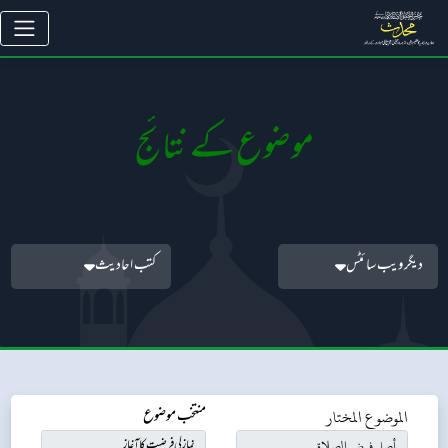
موضوع کے نتائج
دیگر ویب سائٹس
کتب احادیث
الموضوع المختار
منتخب موضوع