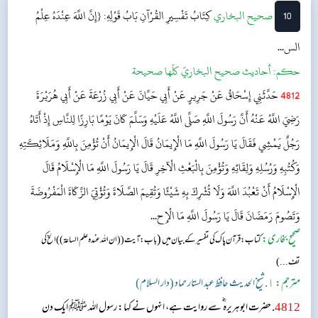
10
‌‌صحيح البخاري
كِتَابُ تَفْسِيرِ القُرْآنِ
بَابُ قَوْلِهِ: {إِنَّ اللَّهَ عِنْدَهُ عِلْمُ
الس...
حکم:
أحاديث صحيح البخاريّ كلّها صحيحة
4812
حَدَّثَنِي إِسْحَاقُ عَنْ جَرِيرٍ عَنْ أَبِي حَيَّانَ عَنْ أَبِي زُرْعَةَ عَنْ أَبِي هُرَيْرَةَ
رَضِيَ اللَّهُ عَنْهُ أَنَّ رَسُولَ اللَّهِ صَلَّى اللَّهُ عَلَيْهِ وَسَلَّمَ كَانَ يَوْمًا بَارِزًا لِلنَّاسِ إِذْ أَتَاهُ
رَجُلٌ يَمْشِي فَقَالَ يَا رَسُولَ اللَّهِ مَا الْإِيمَانُ قَالَ الْإِيمَانُ أَنْ تُؤْمِنَ بِاللَّهِ وَمَلَائِكَتِهِ
وَكُتُبِهِ وَرُسُلِهِ وَلِقَائِهِ وَتُؤْمِنَ بِالْبَعْثِ الْآخِرِ قَالَ يَا رَسُولَ اللَّهِ مَا الْإِسْلَامُ قَالَ
الْإِسْلَامُ أَنْ تَعْبُدَ اللَّهَ وَلَا تُشْرِكَ بِهِ شَيْئًا وَتُقِيمَ الصَّلَاةَ وَتُؤْتِيَ الزَّكَاةَ الْمَفْرُوضَةَ
وَتَصُومَ رَمَضَانَ قَالَ يَا رَسُولَ اللَّهِ مَا الْإِح...
صحیح بخاری:
(
کتاب: قرآن پاک کی تفسیر کے بیان میں
باب:آیت (( ان اللہ عندہ علم الساعۃ )) الخ کی
تف...)
مترجم:
١. شیخ الحدیث حافظ عبد الستار حماد (دار السلام)
4812
. حضرت ابوہریرہ ؓ سے روایت ہے، انہوں نے کہا: رسول اللہ ﷺ ایک دن