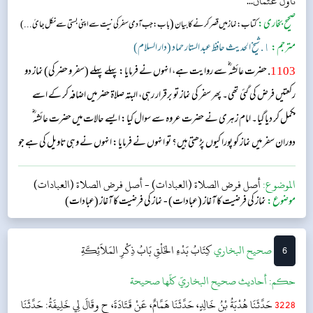
تَأَوَّلَ عُثْمَانُ...
صحیح بخاری:
(
کتاب: نماز میں قصر کرنے کا بیان
باب: جب آدمی سفر کی نیت سے اپنی بستی سے نکل جائ...)
مترجم:
١. شیخ الحدیث حافظ عبد الستار حماد (دار السلام)
1103
. حضرت عائشہ‬ ؓ س‬ے روایت ہے، انہوں نے فرمایا: پہلے پہلے (سفر و حضر کی) نماز دو
رکعتیں فرض کی گئی تھی۔ پھر سفر کی نماز تو برقرار رہی، البتہ صلاۃ حضر میں اضافہ کر کے اسے
مکمل کر دیا گیا۔ امام زہری نے حضرت عروہ سے سوال کیا: ایسے حالات میں حضرت عائشہ‬ ؓ
د‬وران سفر میں نماز کو پورا کیوں پڑھتی ہیں؟ تو انہوں نے فرمایا: انہوں نے وہی تاویل کی ہے جو
حضرت عثمان ؓ کرتے تھے۔...
الموضوع:
أصل فرض الصلاة (العبادات)
-
أصل فرض الصلاة (العبادات)
موضوع:
نماز کی فرضیت کا آغاز (عبادات)
-
نماز کی فرضیت کا آغاز (عبادات)
6
‌‌صحيح البخاري
كِتَابُ بَدْءِ الخَلْقِ
بَابُ ذِكْرِ المَلاَئِكَةِ
حکم:
أحاديث صحيح البخاريّ كلّها صحيحة
3228
حَدَّثَنَا هُدْبَةُ بْنُ خَالِدٍ، حَدَّثَنَا هَمَّامٌ، عَنْ قَتَادَةَ، ح وقَالَ لِي خَلِيفَةُ: حَدَّثَنَا