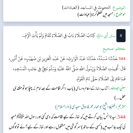
الموضوع:
التحدث في المساجد (العبادات)
موضوع:
مسجد میں گفتگوکرنا (عبادات)
8
‌سنن أبي داؤد
كِتَابُ الصَّلَاةِ
بَابُ فِي الصَّلَاةِ تُقَامُ وَلَمْ يَأْتِ الْإِمَ...
حکم:
صحیح
544
حَدَّثَنَا مُسَدَّدٌ، حَدَّثَنَا عَبْدُ الْوَارِثِ، عَنْ عَبْدِ الْعَزِيزِ بْنِ صُهَيْبٍ، عَنْ أَنَسٍ،
قَالَ: أُقِيمَتِ الصَّلَاةُ وَرَسُولُ اللَّهِ صَلَّى اللَّهُ عَلَيْهِ وَسَلَّمَ نَجِيٌّ فِي جَانِبِ الْمَسْجِدِ،
فَمَا قَامَ إِلَى الصَّلَاةِ حَتَّى نَامَ الْقَوْمُ.
سنن ابو داؤد:
(باب: اگر اقامت کے بعد امام نہ پہنچا ہو تو مقتدی
کتاب: نماز کے احکام ومسائل
حض...)
مترجم:
فضیلۃ الشیخ ابو عمار عمر فاروق سعیدی (دار السلام)
544
. سیدنا انس ؓ بیان کرتے ہیں کہ نماز کے لیے اقامت کہ دی گئی اور رسول اللہ ﷺ مسجد
کی ایک جانب میں (کسی کے ساتھ) سرگوشی میں مشغول رہے اور نماز کے لیے آئے تو لوگوں