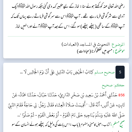
رضی اللہ تعالی عنہ کو کہتے ہوئے سنا: نماز کے لیے تکبیر کہہ دی گئی جبکہ رسول اللہﷺ ایک
آدمی سے شرگوشی فرما رہے تھے۔ آپﷺ اس سے سرگوشی فرماتے رہے یہاں تک کہ
آپﷺ کے ساتھی (بیٹھے بیٹھے) سو گئے، اس کےبعد آپﷺ آئے اور انہیں نماز
پڑھائی۔...
الموضوع:
التحدث في المساجد (العبادات)
موضوع:
مسجد میں گفتگوکرنا (عبادات)
5
‌صحيح مسلم
كِتَابُ الْحَيْضِ
بَابُ الدَّلِيلِ عَلَى أَنَّ نوْمَ الْجَالِسِ لَا ...
حکم:
صحیح
856
حَدَّثَنِي أَحْمَدُ بْنُ سَعِيدِ بْنِ صَخْرٍ الدَّارِمِيُّ، حَدَّثَنَا حَبَّانُ، حَدَّثَنَا حَمَّادٌ، عَنْ
ثَابِتٍ، عَنْ أَنَسٍ، أَنَّهُ قَالَ: " أُقِيمَتْ صَلَاةُ الْعِشَاءِ فَقَالَ رَجُلٌ: لِي حَاجَةٌ فَقَامَ النَّبِيُّ
صَلَّى اللهُ عَلَيْهِ وَسَلَّمَ يُنَاجِيهِ حَتَّى نَامَ الْقَوْمُ - أَوْ بَعْضُ الْقَوْمِ - ثُمَّ صَلَّوْا "...
صحیح مسلم:
(باب: اس بات کی دلیل کہ بیٹھے ہوئے انسان کے سو
کتاب: حیض کا معنی و مفہوم