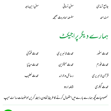
جامع ترمذی
سنن نسائی
سنن ابن ماجہ
مسند احمد
سلسلہ احادیث صحیحہ
ہمارے دیگر پراجیکٹ
محدث سٹور
محدث لائبریری
محدث فتویٰ
محدث فورم
محدث میگزین
محدث میڈیا
قرآن لائبریری
رسائل و جرائد
محدث خطیب
محدث گیلری
شاملہ اردو
خصوصیات
کچھ ہمارے بارے میں
استعمال کرنے کا طریقہ
تعاون
رابطہ کریں
موضوعات
سائٹ میپ