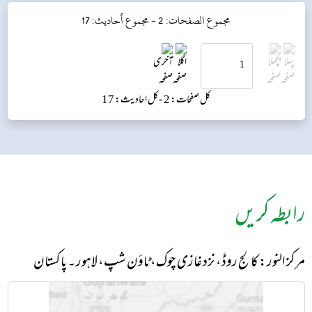
ہ...
مجموع الصفحات: 2 -
مجموع أحاديث: 17
کل صفحات: 2 -
کل احادیث: 17
رابطہ کریں
مرکز النور: کالج روڈ، نزد غازی چوک، ٹاؤن شپ، لاہور ۔ پاکستان