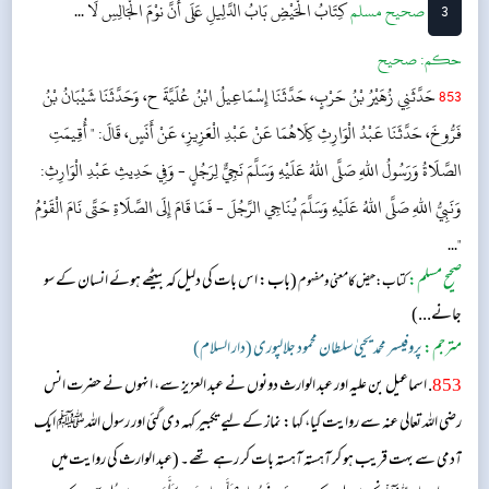
3
‌صحيح مسلم
كِتَابُ الْحَيْضِ
بَابُ الدَّلِيلِ عَلَى أَنَّ نوْمَ الْجَالِسِ لَا ...
حکم:
صحیح
853
حَدَّثَنِي زُهَيْرُ بْنُ حَرْبٍ، حَدَّثَنَا إِسْمَاعِيلُ ابْنُ عُلَيَّةَ ح، وَحَدَّثَنَا شَيْبَانُ بْنُ
فَرُّوخَ، حَدَّثَنَا عَبْدُ الْوَارِثِ كِلَاهُمَا عَنْ عَبْدِ الْعَزِيزِ، عَنْ أَنَسٍ، قَالَ: " أُقِيمَتِ
الصَّلَاةُ وَرَسُولُ اللهِ صَلَّى اللهُ عَلَيْهِ وَسَلَّمَ نَجِيٌّ لِرَجُلٍ - وَفِي حَدِيثِ عَبْدِ الْوَارِثِ:
وَنَبِيُّ اللهِ صَلَّى اللهُ عَلَيْهِ وَسَلَّمَ يُنَاجِي الرَّجُلَ - فَمَا قَامَ إِلَى الصَّلَاةِ حَتَّى نَامَ الْقَوْمُ
"...
صحیح مسلم:
(باب: اس بات کی دلیل کہ بیٹھے ہوئے انسان کے سو
کتاب: حیض کا معنی و مفہوم
جانے...)
مترجم:
پروفیسر محمد یحییٰ سلطان محمود جلالپوری (دار السلام)
853
. اسماعیل بن علیہ اور عبد الوارث دونوں نے عبد العزیز سے، انہوں نے حضرت انس
رضی اللہ تعالی عنہ سے روایت کیا، کہا: نماز کے لیے تکبیر کہہ دی گئی اور رسول اللہﷺ ایک
آدمی سے بہت قریب ہو کر آہستہ آہستہ بات کر رہے تھے۔ (عبد الوارث کی روایت میں