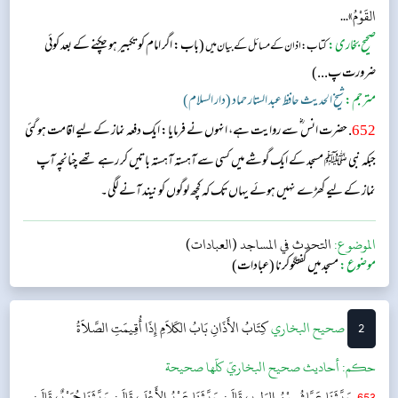
القَوْمُ»...
صحیح بخاری:
(باب: اگر امام کو تکبیر ہو چکنے کے بعد کوئی
کتاب: اذان کے مسائل کے بیان میں
ضرورت پ...)
مترجم:
شیخ الحدیث حافظ عبد الستار حماد (دار السلام)
652
. حضرت انس ؓ سے روایت ہے، انہوں نے فرمایا: ایک دفعہ نماز کے لیے اقامت ہو گئی
جبکہ نبی ﷺ مسجد کے ایک گوشے میں کسی سے آہستہ آہستہ باتیں کر رہے تھے چنانچہ آپ
نماز کے لیے کھڑے نہیں ہوئے یہاں تک کہ کچھ لوگوں کو نیند آنے لگی۔
الموضوع:
التحدث في المساجد (العبادات)
موضوع:
مسجد میں گفتگوکرنا (عبادات)
2
‌‌صحيح البخاري
كِتَابُ الأَذَانِ
بَابُ الكَلاَمِ إِذَا أُقِيمَتِ الصَّلاَةُ
حکم:
أحاديث صحيح البخاريّ كلّها صحيحة
653
حَدَّثَنَا عَيَّاشُ بْنُ الوَلِيدِ، قَالَ: حَدَّثَنَا عَبْدُ الأَعْلَى، قَالَ: حَدَّثَنَا حُمَيْدٌ، قَالَ: