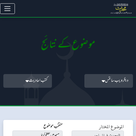
موضوع کے نتائج
دیگر ویب سائٹس
کتب احادیث
الموضوع المختار
منتخب موضوع