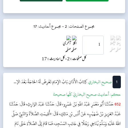
مجموع الصفحات: 2 -
مجموع أحاديث: 17
کل صفحات: 2 -
کل احادیث: 17
1
‌‌صحيح البخاري
كِتَابُ الأَذَانِ
بَابُ الإِمَامِ تَعْرِضُ لَهُ الحَاجَةُ بَعْدَ الإ...
حکم:
أحاديث صحيح البخاريّ كلّها صحيحة
652
حَدَّثَنَا أَبُو مَعْمَرٍ عَبْدُ اللَّهِ بْنُ عَمْرٍو، قَالَ: حَدَّثَنَا عَبْدُ الوَارِثِ، قَالَ: حَدَّثَنَا
عَبْدُ العَزِيزِ بْنُ صُهَيْبٍ، عَنْ أَنَسِ بْنِ مَالِكٍ، قَالَ: «أُقِيمَتِ الصَّلاَةُ وَالنَّبِيُّ صَلَّى
اللهُ عَلَيْهِ وَسَلَّمَ يُنَاجِي رَجُلًا فِي جَانِبِ المَسْجِدِ، فَمَا قَامَ إِلَى الصَّلاَةِ حَتَّى نَامَ