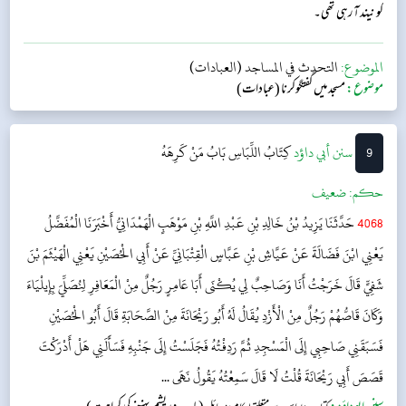
کو نیند آ رہی تھی۔
الموضوع:
التحدث في المساجد (العبادات)
موضوع:
مسجد میں گفتگوکرنا (عبادات)
9
‌سنن أبي داؤد
كِتَابُ اللِّبَاسِ
بَابُ مَنْ كَرِهَهُ
حکم:
ضعیف
4068
حَدَّثَنَا يَزِيدُ بْنُ خَالِدِ بْنِ عَبْدِ اللَّهِ بْنِ مَوْهَبٍ الْهَمْدَانِيُّ أَخْبَرَنَا الْمُفَضَّلُ
يَعْنِي ابْنَ فَضَالَةَ عَنْ عَيَّاشِ بْنِ عَبَّاسٍ الْقِتْبَانِيِّ عَنْ أَبِي الْحُصَيْنِ يَعْنِي الْهَيْثَمَ بْنَ
شَفِيٍّ قَالَ خَرَجْتُ أَنَا وَصَاحِبٌ لِي يُكْنَى أَبَا عَامِرٍ رَجُلٌ مِنْ الْمَعَافِرِ لِنُصَلِّيَ بِإِيلْيَاءَ
وَكَانَ قَاصُّهُمْ رَجُلٌ مِنْ الْأَزْدِ يُقَالُ لَهُ أَبُو رَيْحَانَةَ مِنْ الصَّحَابَةِ قَالَ أَبُو الْحُصَيْنِ
فَسَبَقَنِي صَاحِبِي إِلَى الْمَسْجِدِ ثُمَّ رَدِفْتُهُ فَجَلَسْتُ إِلَى جَنْبِهِ فَسَأَلَنِي هَلْ أَدْرَكْتَ
قَصَصَ أَبِي رَيْحَانَةَ قُلْتُ لَا قَالَ سَمِعْتُهُ يَقُولُ نَهَى ...