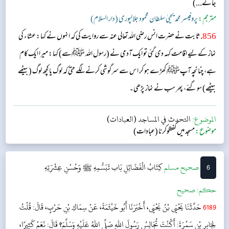
جانے...)
مترجم:
پروفیسر محمد یحییٰ سلطان محمود جلالپوری (دار السلام)
856
. ثابت نے حضرت انس رضی اللہ تعالی عنہ سے روایت کی کہ انہوں نے کہا: عشاء کی
نماز کے لیے اقامت کہہ دی گئی تو ایک آدمی نے (رسول اللہ ﷺسے) کہا: میرا ایک کام
ہے، چنانچہ آپﷺ کھڑے ہو کر اس سے سرگوشی کرنے لگے حتیٰ کہ لوگ یا کچھ لوگ (بیٹھے
بیٹھے) سو گئے، پھر سب نے نماز پڑھی۔
الموضوع:
التحدث في المساجد (العبادات)
موضوع:
مسجد میں گفتگوکرنا (عبادات)
6
‌صحيح مسلم
كِتَابُ الْفَضَائِلِ
بَاب تَبَسُّمِهِ ﷺ وَحُسْنِ عِشْرَتِهِ
حکم:
صحیح
6189
حَدَّثَنَا يَحْيَى بْنُ يَحْيَى، أَخْبَرَنَا أَبُو خَيْثَمَةَ، عَنْ سِمَاكِ بْنِ حَرْبٍ، قَالَ: قُلْتُ
لِجَابِرِ بْنِ سَمُرَةَ: أَكُنْتَ تُجَالِسُ رَسُولَ اللهِ صَلَّى اللهُ عَلَيْهِ وَسَلَّمَ؟ قَالَ: نَعَمْ كَثِيرًا،