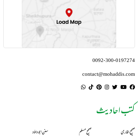
0092-300-0197274
contact@mohaddis.com
کتب احادیث
صحیح بخاری
صحیح مسلم
سنن ابو داؤد