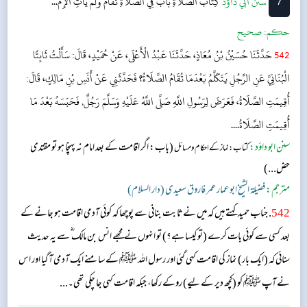
7
‌سنن أبي داؤد
كِتَابُ الصَّلَاةِ
بَابُ فِي الصَّلَاةِ تُقَامُ وَلَمْ يَأْتِ الْإِمَ...
حکم:
صحیح
542
حَدَّثَنَا حُسَيْنُ بْنُ مُعَاذٍ، حَدَّثَنَا عَبْدُ الْأَعْلَى، عَنْ حُمَيْدٍ، قَالَ: سَأَلْتُ ثَابِتًا
الْبُنَانِيَّ عَنِ الرَّجُلِ يَتَكَلَّمُ بَعْدَمَا تُقَامُ الصَّلَاةُ؟ فَحَدَّثَنِي عَنْ أَنَسِ بْنِ مَالِكٍ، قَالَ:
أُقِيمَتِ الصَّلَاةُ، فَعَرَضَ لِرَسُولِ اللَّهِ صَلَّى اللَّهُ عَلَيْهِ وَسَلَّمَ رَجُلٌ, فَحَبَسَهُ بَعْدَ مَا
أُقِيمَتِ الصَّلَاةُ....
سنن ابو داؤد:
(باب: اگر اقامت کے بعد امام نہ پہنچا ہو تو مقتدی
کتاب: نماز کے احکام ومسائل
حض...)
مترجم:
فضیلۃ الشیخ ابو عمار عمر فاروق سعیدی (دار السلام)
542
. جناب حمید کہتے ہیں کہ میں نے ثابت بنانی سے پوچھا کہ کوئی آدمی اقامت ہو جانے کے
بعد کسی سے کوئی بات کرے (تو کیسا ہے؟) تو انہوں نے مجھے انس بن مالک ؓ سے یہ حدیث
سنائی کہ (ایک بار) نماز کی اقامت کہی گئی اور رسول اللہ ﷺ کے سامنے ایک آدمی آ گیا اور اس
نے آپ ﷺ کو (کچھ دیر کے لیے) روکے رکھا، جبکہ اقامت کہی جا چکی تھی۔...