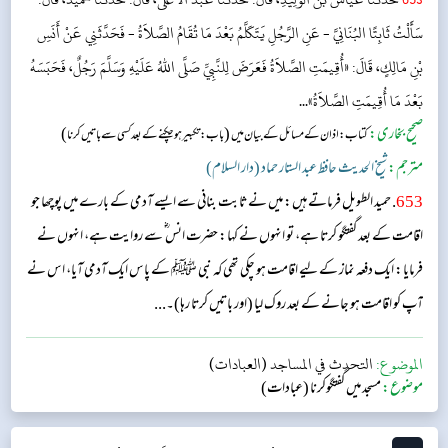
سَأَلْتُ ثَابِتًا البُنَانِيَّ - عَنِ الرَّجُلِ يَتَكَلَّمُ بَعْدَ مَا تُقَامُ الصَّلاَةُ - فَحَدَّثَنِي عَنْ أَنَسِ
بْنِ مَالِكٍ، قَالَ: «أُقِيمَتِ الصَّلاَةُ فَعَرَضَ لِلنَّبِيِّ صَلَّى اللهُ عَلَيْهِ وَسَلَّمَ رَجُلٌ، فَحَبَسَهُ
بَعْدَ مَا أُقِيمَتِ الصَّلاَةُ»...
صحیح بخاری:
(
)
کتاب: اذان کے مسائل کے بیان میں
باب: تکبیر ہو چکنے کے بعدکسی سے باتیں کرنا
مترجم:
شیخ الحدیث حافظ عبد الستار حماد (دار السلام)
653
. حمید الطویل فرماتے ہیں: میں نے ثابت بنانی سے ایسے آدمی کے بارے میں پوچھا جو
اقامت کے بعد گفتگو کرتا ہے، تو انہوں نے کہا: حضرت انس ؓ سے روایت ہے، انہوں نے
فرمایا: ایک دفعہ نماز کے لیے اقامت ہو چکی تھی کہ نبی ﷺ کے پاس ایک آدمی آیا، اس نے
آپ کو اقامت ہو جانے کے بعد روک لیا (اور باتیں کرتا رہا)۔...
الموضوع:
التحدث في المساجد (العبادات)
موضوع:
مسجد میں گفتگوکرنا (عبادات)