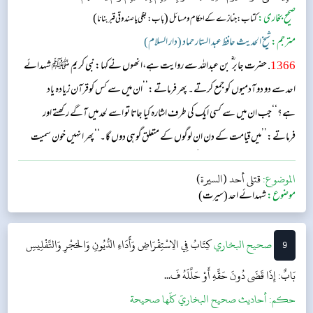
صحیح بخاری:
(
)
کتاب: جنازے کے احکام و مسائل
باب: بغلی یا صندوقی قبر بنانا
مترجم:
شیخ الحدیث حافظ عبد الستار حماد (دار السلام)
1366
. حضرت جابر ؓ بن عبداللہ سے روایت ہے،انھوں نےکہا:نبی کریم ﷺ شہدائے
احد سے دو دو آدمیوں کو جمع کرتے۔ پھر فرماتے:’’ان میں سے کس کوقرآن زیادہ یاد
ہے؟‘‘جب ان میں سے کسی ایک کی طرف اشارہ کیا جاتا تو اسے لحد میں آگے رکھتے اور
فرماتے:’’میں قیامت کے دن ان لوگوں کے متعلق گوہی دوں گا۔‘‘پھر انہیں خون سمیت
دفن کرنے کا حکم فرمایا اور انھیں غسل بھی نہ دیا۔...
الموضوع:
قتلى أحد (السيرة)
موضوع:
شہدائے احد (سیرت)
9
‌‌صحيح البخاري
كِتَابُ فِي الِاسْتِقْرَاضِ وَأَدَاءِ الدُّيُونِ وَالحَجْرِ وَالتَّفْلِيسِ
بَابٌ: إِذَا قَضَى دُونَ حَقِّهِ أَوْ حَلَّلَهُ فَ...
حکم:
أحاديث صحيح البخاريّ كلّها صحيحة