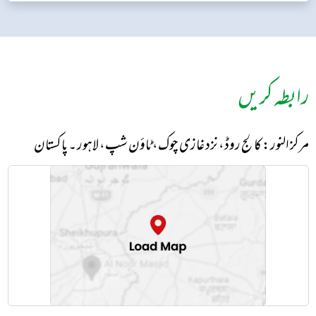
رابطہ کریں
مرکز النور: کالج روڈ، نزد غازی چوک، ٹاؤن شپ، لاہور ۔ پاکستان