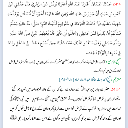
2414
حَدَّثَنَا عَبْدَانُ أَخْبَرَنَا عَبْدُ اللَّهِ أَخْبَرَنَا يُونُسُ عَنْ الزُّهْرِيِّ قَالَ حَدَّثَنِي ابْنُ
كَعْبِ بْنِ مَالِكٍ أَنَّ جَابِرَ بْنَ عَبْدِ اللَّهِ رَضِيَ اللَّهُ عَنْهُمَا أَخْبَرَهُ أَنَّ أَبَاهُ قُتِلَ يَوْمَ أُحُدٍ
شَهِيدًا وَعَلَيْهِ دَيْنٌ فَاشْتَدَّ الْغُرَمَاءُ فِي حُقُوقِهِمْ فَأَتَيْتُ النَّبِيَّ صَلَّى اللَّهُ عَلَيْهِ وَسَلَّمَ
فَسَأَلَهُمْ أَنْ يَقْبَلُوا تَمْرَ حَائِطِي وَيُحَلِّلُوا أَبِي فَأَبَوْا فَلَمْ يُعْطِهِمْ النَّبِيُّ صَلَّى اللَّهُ عَلَيْهِ
وَسَلَّمَ حَائِطِي وَقَالَ سَنَغْدُو عَلَيْكَ فَغَدَا عَلَيْنَا حِينَ أَصْبَحَ فَطَافَ فِي النَّخْلِ وَدَعَا
فِي ثَمَرِهَا بِالْبَرَكَةِ فَجَدَد...
صحیح بخاری:
(
کتاب: قرض لینے، ادا کرنے ، حجر اور مفلسی منظور کرنے کے بیان میں
باب: اگر مقروض قرض
خواہ کے حق میں کم ادا کرے
مترجم:
شیخ الحدیث حافظ عبد الستار حماد (دار السلام)
2414
. حضرت جابر بن عبد اللہ ؓ سے روایت ہے کہ ان کے والد غزوہ احد میں شہید ہو گئے
تھے اور ان پر قرض تھا تو قرض خواہوں نے حقوق طلبی میں سختی سے کام لیا۔ میں نبی ﷺ کی
خدمت میں حاضر ہوا تو آپ نے قرض خواہوں سے فرمایا کہ وہ ان کے باغ کا پھل قبول کر لیں
اور ان کے والد کو قرض سے بری کردیں، لیکن ان لوگوں نے اس سے انکار کردیا۔ نبی ﷺ