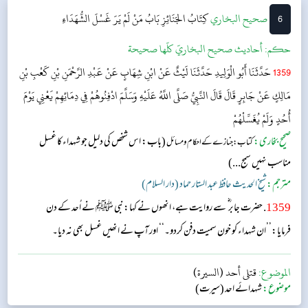
6
‌‌صحيح البخاري
كِتَابُ الجَنَائِزِ
بَابُ مَنْ لَمْ يَرَ غَسْلَ الشُّهَدَاءِ
حکم:
أحاديث صحيح البخاريّ كلّها صحيحة
1359
حَدَّثَنَا أَبُو الْوَلِيدِ حَدَّثَنَا لَيْثٌ عَنْ ابْنِ شِهَابٍ عَنْ عَبْدِ الرَّحْمَنِ بْنِ كَعْبِ بْنِ
مَالِكٍ عَنْ جَابِرٍ قَالَ قَالَ النَّبِيُّ صَلَّى اللَّهُ عَلَيْهِ وَسَلَّمَ ادْفِنُوهُمْ فِي دِمَائِهِمْ يَعْنِي يَوْمَ
أُحُدٍ وَلَمْ يُغَسِّلْهُمْ
صحیح بخاری:
(باب: اس شخص کی دلیل جو شہداء کا غسل
کتاب: جنازے کے احکام و مسائل
مناسب نہیں سمج...)
مترجم:
شیخ الحدیث حافظ عبد الستار حماد (دار السلام)
1359
. حضرت جابر ؓ سے روایت ہے، انھوں نے کہا:نبی ﷺ نے اُحد کے دن
فرمایا:’’ان شہداء کو خون سمیت دفن کردو۔‘‘ اور آپ نے انھیں غسل بھی نہ دیا۔
الموضوع:
قتلى أحد (السيرة)
موضوع:
شہدائے احد (سیرت)