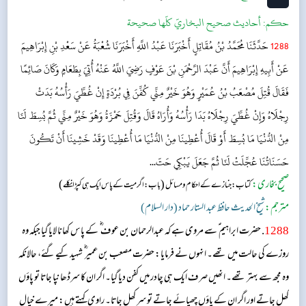
حکم:
أحاديث صحيح البخاريّ كلّها صحيحة
1288
حَدَّثَنَا مُحَمَّدُ بْنُ مُقَاتِلٍ أَخْبَرَنَا عَبْدُ اللَّهِ أَخْبَرَنَا شُعْبَةُ عَنْ سَعْدِ بْنِ إِبْرَاهِيمَ
عَنْ أَبِيهِ إِبْرَاهِيمَ أَنَّ عَبْدَ الرَّحْمَنِ بْنَ عَوْفٍ رَضِيَ اللَّهُ عَنْهُ أُتِيَ بِطَعَامٍ وَكَانَ صَائِمًا
فَقَالَ قُتِلَ مُصْعَبُ بْنُ عُمَيْرٍ وَهُوَ خَيْرٌ مِنِّي كُفِّنَ فِي بُرْدَةٍ إِنْ غُطِّيَ رَأْسُهُ بَدَتْ
رِجْلَاهُ وَإِنْ غُطِّيَ رِجْلَاهُ بَدَا رَأْسُهُ وَأُرَاهُ قَالَ وَقُتِلَ حَمْزَةُ وَهُوَ خَيْرٌ مِنِّي ثُمَّ بُسِطَ لَنَا
مِنْ الدُّنْيَا مَا بُسِطَ أَوْ قَالَ أُعْطِينَا مِنْ الدُّنْيَا مَا أُعْطِينَا وَقَدْ خَشِينَا أَنْ تَكُونَ
حَسَنَاتُنَا عُجِّلَتْ لَنَا ثُمَّ جَعَلَ يَبْكِي حَتّ...
صحیح بخاری:
(
)
کتاب: جنازے کے احکام و مسائل
باب: اگر میت کے پاس ایک ہی کپڑا نکلے
مترجم:
شیخ الحدیث حافظ عبد الستار حماد (دار السلام)
1288
. حضرت ابراہیم ؑ سے مروی ہے کہ عبدالرحمان بن عوف ؓ کے پاس کھانا لایا گیا جبکہ وہ
روزے کی حالت میں تھے۔ انہوں نے فرمایا: حضرت مصعب بن عمیر ؓ شہید کیے گئے، حالانکہ
وہ مجھ سے بہتر تھے۔ انھیں صرف ایک ہی چادر میں کفن دیا گیا۔ اگر ان کا سرڈھانپا جاتا تو پاؤں
کھل جاتے اور اگر ان کے پاؤں چھپائے جاتے تو سر کھل جاتا۔ راوی کہتے ہیں: میرے خیال