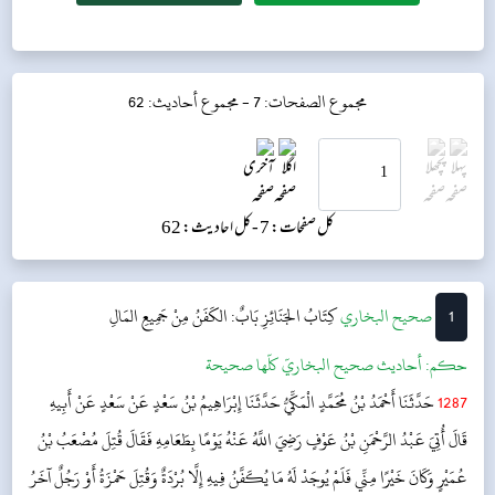
مجموع الصفحات: 7 -
مجموع أحاديث: 62
کل صفحات: 7 -
کل احادیث: 62
1
‌‌صحيح البخاري
كِتَابُ الجَنَائِزِ
بَابٌ: الكَفَنُ مِنْ جَمِيعِ المَالِ
حکم:
أحاديث صحيح البخاريّ كلّها صحيحة
1287
حَدَّثَنَا أَحْمَدُ بْنُ مُحَمَّدٍ الْمَكِّيُّ حَدَّثَنَا إِبْرَاهِيمُ بْنُ سَعْدٍ عَنْ سَعْدٍ عَنْ أَبِيهِ
قَالَ أُتِيَ عَبْدُ الرَّحْمَنِ بْنُ عَوْفٍ رَضِيَ اللَّهُ عَنْهُ يَوْمًا بِطَعَامِهِ فَقَالَ قُتِلَ مُصْعَبُ بْنُ
عُمَيْرٍ وَكَانَ خَيْرًا مِنِّي فَلَمْ يُوجَدْ لَهُ مَا يُكَفَّنُ فِيهِ إِلَّا بُرْدَةٌ وَقُتِلَ حَمْزَةُ أَوْ رَجُلٌ آخَرُ