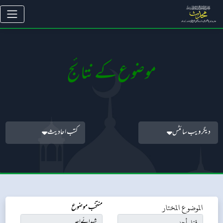
موضوع کے نتائج
دیگر ویب سائٹس
کتب احادیث
الموضوع المختار
منتخب موضوع