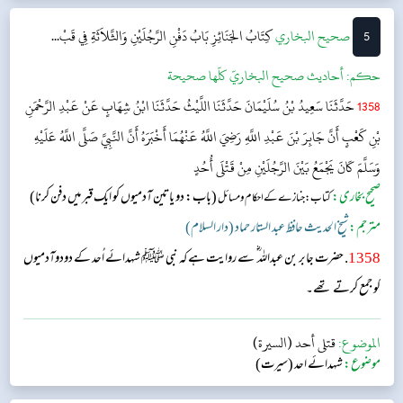
5
‌‌صحيح البخاري
كِتَابُ الجَنَائِزِ
بَابُ دَفْنِ الرَّجُلَيْنِ وَالثَّلاَثَةِ فِي قَبْ...
حکم:
أحاديث صحيح البخاريّ كلّها صحيحة
1358
حَدَّثَنَا سَعِيدُ بْنُ سُلَيْمَانَ حَدَّثَنَا اللَّيْثُ حَدَّثَنَا ابْنُ شِهَابٍ عَنْ عَبْدِ الرَّحْمَنِ
بْنِ كَعْبٍ أَنَّ جَابِرَ بْنَ عَبْدِ اللَّهِ رَضِيَ اللَّهُ عَنْهُمَا أَخْبَرَهُ أَنَّ النَّبِيَّ صَلَّى اللَّهُ عَلَيْهِ
وَسَلَّمَ كَانَ يَجْمَعُ بَيْنَ الرَّجُلَيْنِ مِنْ قَتْلَى أُحُدٍ
صحیح بخاری:
(باب: دو یاتین آدمیوں کو ایک قبر میں دفن کرنا)
کتاب: جنازے کے احکام و مسائل
مترجم:
شیخ الحدیث حافظ عبد الستار حماد (دار السلام)
1358
. حضرت جابر بن عبداللہ ؓ سے روایت ہے کہ نبی ﷺ شہدائے اُحد کے دودوآدمیوں
کو جمع کرتے تھے۔
الموضوع:
قتلى أحد (السيرة)
موضوع:
شہدائے احد (سیرت)