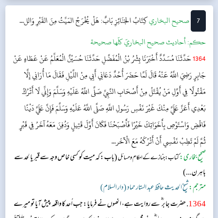
7
‌‌صحيح البخاري
كِتَابُ الجَنَائِزِ
بَابٌ: هَلْ يُخْرَجُ المَيِّتُ مِنَ القَبْرِ وَالل...
حکم:
أحاديث صحيح البخاريّ كلّها صحيحة
1364
حَدَّثَنَا مُسَدَّدٌ أَخْبَرَنَا بِشْرُ بْنُ الْمُفَضَّلِ حَدَّثَنَا حُسَيْنٌ الْمُعَلِّمُ عَنْ عَطَاءٍ عَنْ
جَابِرٍ رَضِيَ اللَّهُ عَنْهُ قَالَ لَمَّا حَضَرَ أُحُدٌ دَعَانِي أَبِي مِنْ اللَّيْلِ فَقَالَ مَا أُرَانِي إِلَّا
مَقْتُولًا فِي أَوَّلِ مَنْ يُقْتَلُ مِنْ أَصْحَابِ النَّبِيِّ صَلَّى اللَّهُ عَلَيْهِ وَسَلَّمَ وَإِنِّي لَا أَتْرُكُ
بَعْدِي أَعَزَّ عَلَيَّ مِنْكَ غَيْرَ نَفْسِ رَسُولِ اللَّهِ صَلَّى اللَّهُ عَلَيْهِ وَسَلَّمَ فَإِنَّ عَلَيَّ دَيْنًا
فَاقْضِ وَاسْتَوْصِ بِأَخَوَاتِكَ خَيْرًا فَأَصْبَحْنَا فَكَانَ أَوَّلَ قَتِيلٍ وَدُفِنَ مَعَهُ آخَرُ فِي قَبْرٍ
ثُمَّ لَمْ تَطِبْ نَفْسِي أَنْ أَتْرُكَهُ مَعَ الْآخَر...
صحیح بخاری:
(باب: کہ میت کو کسی خاص وجہ سے قبر یا لحد سے
کتاب: جنازے کے احکام و مسائل
باہر ن...)
مترجم:
شیخ الحدیث حافظ عبد الستار حماد (دار السلام)
1364
. حضرت جابر ؓ سے روایت ہے، انھوں نے فرمایا: جب اُحد کا واقعہ پیش آیا تو میرے