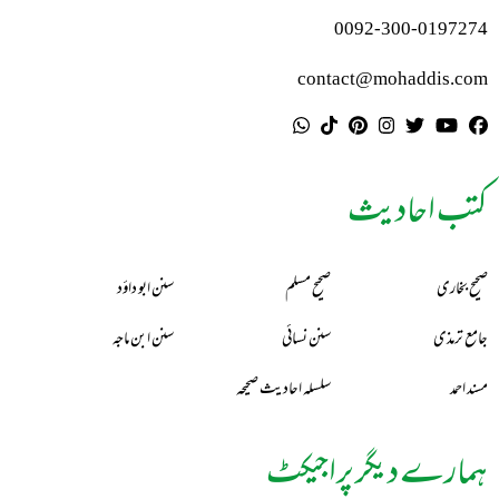
0092-300-0197274
contact@mohaddis.com
کتب احادیث
صحیح بخاری
صحیح مسلم
سنن ابو داؤد
جامع ترمذی
سنن نسائی
سنن ابن ماجہ
مسند احمد
سلسلہ احادیث صحیحہ
ہمارے دیگر پراجیکٹ