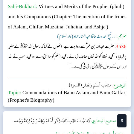
Sahi-Bukhari:
Virtues and Merits of the Prophet (pbuh)
and his Companions
(Chapter: The mention of the tribes
of Aslam, Ghifar, Muzaina, Juhaina, and Ashja')
مترجم:
١. شیخ الحدیث حافظ عبد الستار حماد (دار السلام)
3536
. حضرت عبداللہ بن عمر ؓسے روایت ہے، انھوں نے کہا کہ رسول اللہ ﷺ نے منبر
پرفرمایا: ’’قبیلہ غفار کو اللہ تعالیٰ معاف فرمائے۔ قبیلہ اسلم کو سلامتی دے اور قبیلہ عصیہ نے اللہ
اور اس کےرسول ﷺ کی نافرمانی کی ہے۔‘‘
الموضوع:
مناقب أسلم وغفار (السيرة)
Topic:
Commendations of Banu Aslam and Banu Gaffar
(Prophet's Biography)
5
‌‌صحيح البخاري
كِتَابُ المَنَاقِبِ
بَابُ ذِكْرِ أَسْلَمَ وَغِفَارَ وَمُزَيْنَةَ وَجُه...
حکم:
أحاديث صحيح البخاريّ كلّها صحيحة