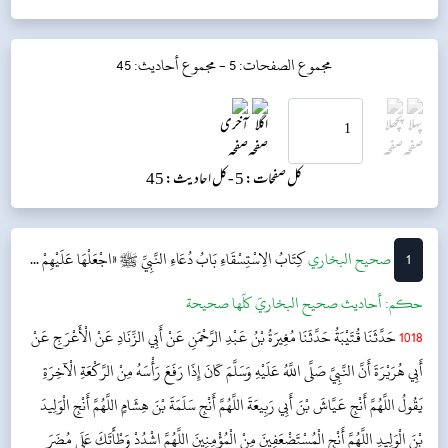
مجموع الصفحات: 5 -
مجموع أحاديث: 45
کل صفحات: 5 -
کل احادیث: 45
1
‌‌صحيح البخاري
کِتَابُ الِاسْتِسْقَاءِ
بَابُ دُعَاءِ النَّبِيِّ ﷺ «اجْعَلْهَا عَلَيْهِمْ ...
حکم:
أحاديث صحيح البخاريّ كلّها صحيحة
1018
حَدَّثَنَا قُتَيْبَةُ حَدَّثَنَا مُغِيرَةُ بْنُ عَبْدِ الرَّحْمَنِ عَنْ أَبِي الزِّنَادِ عَنْ الْأَعْرَجِ عَنْ
أَبِي هُرَيْرَةَ أَنَّ النَّبِيَّ صَلَّى اللَّهُ عَلَيْهِ وَسَلَّمَ كَانَ إِذَا رَفَعَ رَأْسَهُ مِنْ الرَّكْعَةِ الْآخِرَةِ
يَقُولُ اللَّهُمَّ أَنْجِ عَيَّاشَ بْنَ أَبِي رَبِيعَةَ اللَّهُمَّ أَنْجِ سَلَمَةَ بْنَ هِشَامٍ اللَّهُمَّ أَنْجِ الْوَلِيدَ
بْنَ الْوَلِيدِ اللَّهُمَّ أَنْجِ الْمُسْتَضْعَفِينَ مِنْ الْمُؤْمِنِينَ اللَّهُمَّ اشْدُدْ وَطْأَتَكَ عَلَى مُضَرَ