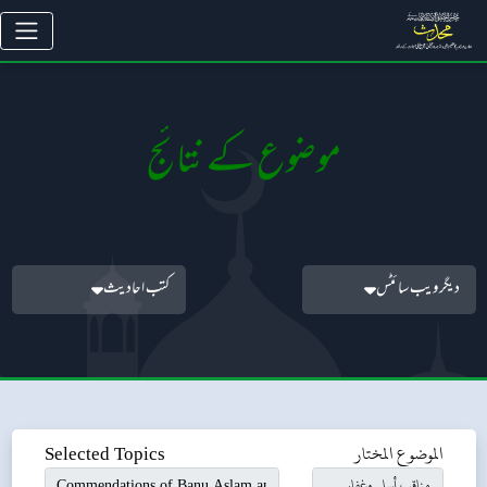
موضوع کے نتائج
دیگر ویب سائٹس
کتب احادیث
الموضوع المختار
Selected Topics