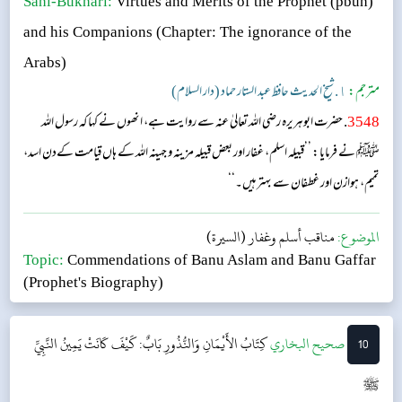
Sahi-Bukhari:
Virtues and Merits of the Prophet (pbuh)
and his Companions
(Chapter: The ignorance of the
Arabs)
مترجم:
١. شیخ الحدیث حافظ عبد الستار حماد (دار السلام)
3548
. حضرت ابوہریرہ رضی اللہ تعالیٰ عنہ سے روایت ہے، انھوں نے کہا کہ رسول اللہ
ﷺ نے فرمایا: ’’قبیلہ اسلم، غفار اور بعض قبیلہ مزینہ و جہینہ اللہ کے ہاں قیامت کےدن اسد،
تمیم، ہوازن اور غطفان سے بہتر ہیں۔‘‘
الموضوع:
مناقب أسلم وغفار (السيرة)
Topic:
Commendations of Banu Aslam and Banu Gaffar
(Prophet's Biography)
10
‌‌صحيح البخاري
كِتَابُ الأَيْمَانِ وَالنُّذُورِ
بَابٌ: كَيْفَ كَانَتْ يَمِينُ النَّبِيِّ
ﷺ