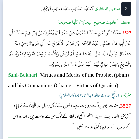
2
‌‌صحيح البخاري
كِتَابُ المَنَاقِبِ
بَابُ مَنَاقِبِ قُرَيْشٍ
حکم:
أحاديث صحيح البخاريّ كلّها صحيحة
3527
حَدَّثَنَا أَبُو نُعَيْمٍ حَدَّثَنَا سُفْيَانُ عَنْ سَعْدٍ قَالَ يَعْقُوبُ بْنُ إِبْرَاهِيمَ حَدَّثَنَا أَبِي
عَنْ أَبِيهِ قَالَ حَدَّثَنِي عَبْدُ الرَّحْمَنِ بْنُ هُرْمُزَ الْأَعْرَجُ عَنْ أَبِي هُرَيْرَةَ رَضِيَ اللَّهُ
عَنْهُ قَالَ رَسُولُ اللَّهِ صَلَّى اللَّهُ عَلَيْهِ وَسَلَّمَ قُرَيْشٌ وَالْأَنْصَارُ وَجُهَيْنَةُ وَمُزَيْنَةُ وَأَسْلَمُ
وَأَشْجَعُ وَغِفَارُ مَوَالِيَّ لَيْسَ لَهُمْ مَوْلًى دُونَ اللَّهِ وَرَسُولِهِ...
Sahi-Bukhari:
Virtues and Merits of the Prophet (pbuh)
and his Companions
(Chapter: Virtues of Quraish)
مترجم:
١. شیخ الحدیث حافظ عبد الستار حماد (دار السلام)
3527
. حضرت ابوہریرہ ؓسے روایت ہے، انھوں نے کہا کہ رسول اللہ ﷺ نے فرمایا:
’’قریش، انصار، جہینہ، مزینہ، اسلم، اشجع اور غفار کے لوگ میرے دوست ہیں۔ اللہ اور اس
کے رسول کے سوا ان کاکوئی دوست نہیں۔‘‘