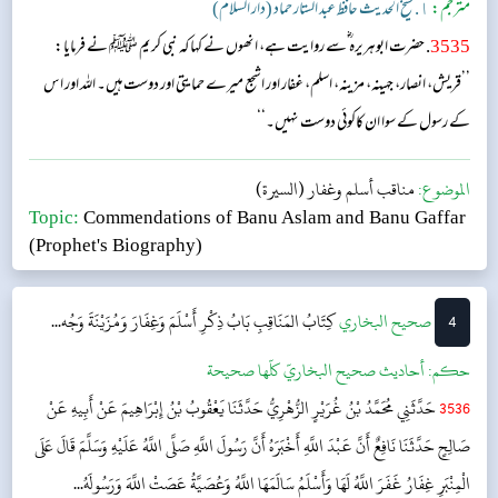
مترجم:
١. شیخ الحدیث حافظ عبد الستار حماد (دار السلام)
3535
. حضرت ابوہریرہ ؓسے روایت ہے، انھوں نے کہا کہ نبی کریم ﷺ نے فرمایا:
’’قریش، انصار، جہینہ، مزینہ، اسلم، غفار اور اشجع میرے حمایتی اور دوست ہیں۔ اللہ اور اس
کے رسول کے سوا ان کاکوئی دوست نہیں۔‘‘
الموضوع:
مناقب أسلم وغفار (السيرة)
Topic:
Commendations of Banu Aslam and Banu Gaffar
(Prophet's Biography)
4
‌‌صحيح البخاري
كِتَابُ المَنَاقِبِ
بَابُ ذِكْرِ أَسْلَمَ وَغِفَارَ وَمُزَيْنَةَ وَجُه...
حکم:
أحاديث صحيح البخاريّ كلّها صحيحة
3536
حَدَّثَنِي مُحَمَّدُ بْنُ غُرَيْرٍ الزُّهْرِيُّ حَدَّثَنَا يَعْقُوبُ بْنُ إِبْرَاهِيمَ عَنْ أَبِيهِ عَنْ
صَالِحٍ حَدَّثَنَا نَافِعٌ أَنَّ عَبْدَ اللَّهِ أَخْبَرَهُ أَنَّ رَسُولَ اللَّهِ صَلَّى اللَّهُ عَلَيْهِ وَسَلَّمَ قَالَ عَلَى
الْمِنْبَرِ غِفَارُ غَفَرَ اللَّهُ لَهَا وَأَسْلَمُ سَالَمَهَا اللَّهُ وَعُصَيَّةُ عَصَتْ اللَّهَ وَرَسُولَهُ...