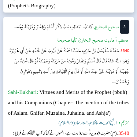
(Prophet's Biography)
8
‌‌صحيح البخاري
كِتَابُ المَنَاقِبِ
بَابُ ذِكْرِ أَسْلَمَ وَغِفَارَ وَمُزَيْنَةَ وَجُه...
حکم:
أحاديث صحيح البخاريّ كلّها صحيحة
3540
حَدَّثَنَا سُلَيْمَانُ بْنُ حَرْبٍ حَدَّثَنَا حَمَّادٌ عَنْ أَيُّوبَ عَنْ مُحَمَّدٍ عَنْ أَبِي هُرَيْرَةَ
رَضِيَ اللهُ عَنْهُ قَالَ قَالَ أَسْلَمُ وَغِفَارُ وَشَيْءٌ مِنْ مُزَيْنَةَ وَجُهَيْنَةَ أَوْ قَالَ شَيْءٌ مِنْ
جُهَيْنَةَ أَوْ مُزَيْنَةَ خَيْرٌ عِنْدَ اللهِ أَوْ قَالَ يَوْمَ الْقِيَامَةِ مِنْ أَسَدٍ وَتَمِيمٍ وَهَوَازِنَ
وَغَطَفَانَ....
Sahi-Bukhari:
Virtues and Merits of the Prophet (pbuh)
and his Companions
(Chapter: The mention of the tribes
of Aslam, Ghifar, Muzaina, Juhaina, and Ashja')
مترجم:
١. شیخ الحدیث حافظ عبد الستار حماد (دار السلام)
3540
. (م) حضرت ابوہریرہ ؓسے روایت ہے، انھوں نے کہا کہ آپ ﷺ نے فرمایا: