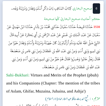
6
‌‌صحيح البخاري
كِتَابُ المَنَاقِبِ
بَابُ ذِكْرِ أَسْلَمَ وَغِفَارَ وَمُزَيْنَةَ وَجُه...
حکم:
أحاديث صحيح البخاريّ كلّها صحيحة
3538
حَدَّثَنَا قَبِيصَةُ حَدَّثَنَا سُفْيَانُ حَدَّثَنِي مُحَمَّدُ بْنُ بَشَّارٍ حَدَّثَنَا ابْنُ مَهْدِيٍّ عَنْ
سُفْيَانَ عَنْ عَبْدِ الْمَلِكِ بْنِ عُمَيْرٍ عَنْ عَبْدِ الرَّحْمَنِ بْنِ أَبِي بَكْرَةَ عَنْ أَبِيهِ قَالَ
النَّبِيُّ صَلَّى اللَّهُ عَلَيْهِ وَسَلَّمَ أَرَأَيْتُمْ إِنْ كَانَ جُهَيْنَةُ وَمُزَيْنَةُ وَأَسْلَمُ وَغِفَارُ خَيْرًا مِنْ
بَنِي تَمِيمٍ وَبَنِي أَسَدٍ وَمِنْ بَنِي عَبْدِ اللَّهِ بْنِ غَطَفَانَ وَمِنْ بَنِي عَامِرِ بْنِ صَعْصَعَةَ
فَقَالَ رَجُلٌ خَابُوا وَخَسِرُوا فَقَالَ هُمْ خَيْرٌ مِنْ بَنِي تَمِيمٍ وَمِنْ بَنِي أَسَدٍ وَمِنْ بَنِي
عَبْدِ اللَّهِ بْنِ غَطَفَانَ وَمِنْ بَنِي عَامِرِ بْنِ صَعْصَعَةَ...
Sahi-Bukhari:
Virtues and Merits of the Prophet (pbuh)
and his Companions
(Chapter: The mention of the tribes
of Aslam, Ghifar, Muzaina, Juhaina, and Ashja')
مترجم:
١. شیخ الحدیث حافظ عبد الستار حماد (دار السلام)