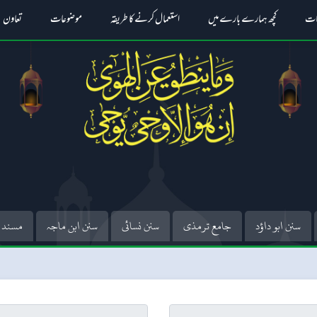
ات
کچھ ہمارے بارے میں
استعمال کرنے کا طریقہ
موضوعات
تعاون
سنن ابو داؤد
جامع ترمذی
سنن نسائی
سنن ابن ماجہ
مسند 