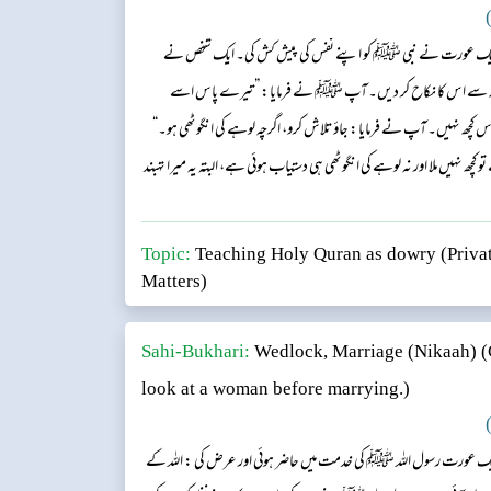
)
کہ ایک عورت نے نبی ﷺ کو اپنے نفس کی پیش کش کی۔ ایک شخص نے
 سے اس کا نکاح کر دیں۔ آپ ﷺ نے فرمایا: ”تیرے پاس اسے
ھ نہیں۔ آپ نے فرمایا: جاؤ تلاش کرو، اگرچہ لوہے کی انگوٹھی ہو۔“
 تو کچھ نہیں ملا اور نہ لوہے کی انگوٹھی ہی دستیاب ہوئی ہے، البتہ یہ میرا تہبند
نے کہا: اس کے پاس اوڑھنے کے لیے چادر نہیں تھی۔ آپ ﷺ نے
Topic:
Teaching Holy Quran as dowry (Privat
Matters)
Sahi-Bukhari:
Wedlock, Marriage (Nikaah)
(
look at a woman before marrying.)
)
یک عورت رسول اللہ ﷺ کی خدمت میں حاضر ہوئی اور عرض کی : اللہ کے