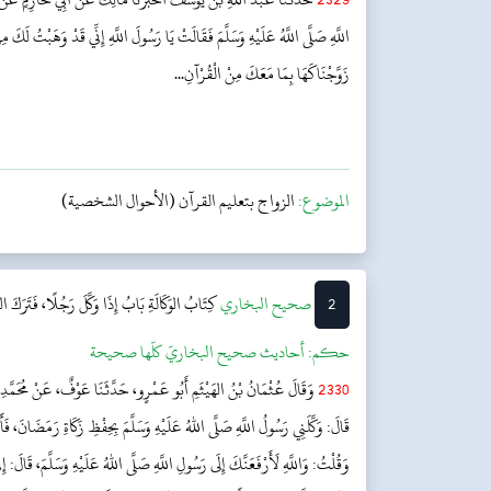
اللَّهِ صَلَّى اللَّهُ عَلَيْهِ وَسَلَّمَ فَقَالَتْ يَا رَسُولَ اللَّهِ إِنِّي قَدْ وَهَبْتُ لَكَ
زَوَّجْنَاكَهَا بِمَا مَعَكَ مِنْ الْقُرْآنِ...
الموضوع:
الزواج بتعليم القرآن (الأحوال الشخصية)
2
‌‌صحيح البخاري
كِتَابُ الوَكَالَةِ
بَابُ إِذَا وَكَّلَ رَجُلًا، فَتَرَكَ 
حکم:
أحاديث صحيح البخاريّ كلّها صحيحة
2330
وَقَالَ عُثْمَانُ بْنُ الهَيْثَمِ أَبُو عَمْرٍو، حَدَّثَنَا عَوْفٌ، عَنْ مُحَمَّدِ 
قَالَ: وَكَّلَنِي رَسُولُ اللَّهِ صَلَّى اللهُ عَلَيْهِ وَسَلَّمَ بِحِفْظِ زَكَاةِ رَمَضَانَ، فَأ
وَقُلْتُ: وَاللَّهِ لَأَرْفَعَنَّكَ إِلَى رَسُولِ اللَّهِ صَلَّى اللهُ عَلَيْهِ وَسَلَّمَ، قَالَ: 