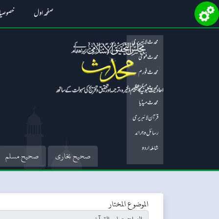
صفحہ اول
خصوصی
محدث لائبریری
محدث فتویٰ
محدث فورم
محدث میگزین
محدث میڈیا
قرآن لائبریری
رسائل و جرائد
شاملہ اردو
صحیح بخاری
صحیح مسلم
الموضوع المختار