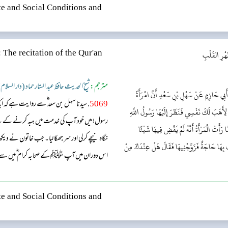
e and Social Conditions and
هْرِ القَلْبِ
 The recitation of the Qur'an
مترجم:
شیخ الحدیث حافظ عبد الستار حماد (دار السلام
أَبِي حَازِمٍ عَنْ سَهْلِ بْنِ سَعْدٍ أَنَّ امْرَأَةً
5069
. سیدنا سہل بن سعد ؓ سے روایت ہے کہ 
لِأَهَبَ لَكَ نَفْسِي فَنَظَرَ إِلَيْهَا رَسُولُ اللَّهِ
رسول! میں خود آپ کی خدمت میں ہبہ کرنے کے لی
َّا رَأَتْ الْمَرْأَةُ أَنَّهُ لَمْ يَقْضِ فِيهَا شَيْئًا
نگاہ نیچے کرلی اور سر جھکا لیا۔ جب خاتون نے دی
 بِهَا حَاجَةٌ فَزَوِّجْنِيهَا فَقَالَ هَلْ عِنْدَكَ مِنْ
اس دوران میں آپ ﷺ کے صحابہ کرام‬ ؓ م‬یں سے
ضرورت نہیں تو میرے ساتھ اس کا نکاح کر دیں
رسول! اللہ کی قسم! کچھ نہیں ہے۔ آپ ﷺ نے ف
e and Social Conditions and