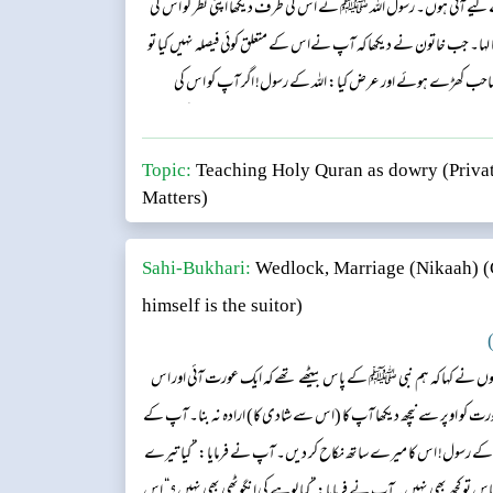
 لیے آئی ہوں۔ رسول اللہ ﷺ نے اس کی طرف دیکھا اپنی نظر کو اس کی
ھکا لہا۔ جب خاتون نے دیکھا کہ آپ نےاس کے متعلق کوئی فیصلہ نہیں کیا تو
 صاحب کھڑے ہوئے اور عرض کیا: اللہ کے رسول! اگر آپ کو اس کی
 آپ نے فرمایا: ”کیا تیرے پاس کوئی چیز ہے؟“ اس نے عرض کی: اللہ
Topic:
Teaching Holy Quran as dowry (Privat
Matters)
Sahi-Bukhari:
Wedlock, Marriage (Nikaah)
(
himself is the suitor)
)
نہوں نے کہا کہ ہم نبی ﷺ کے پاس بیٹھے تھے کہ ایک عورت آئی اور اس
و اوپر سے نیچھ دیکھا آپ کا (اس سے شادی کا) ارادہ نہ بنا۔ آپ کے
لہ کے رسول! اس کا میرے ساتھ نکاح کر دیں۔ آپ نے فرمایا: ”کیا تیرے
و کچھ بھی نہیں۔ آپ نے فرمایا: ”کیا لوہے کی انگوٹھی بھی نہیں؟“ اس