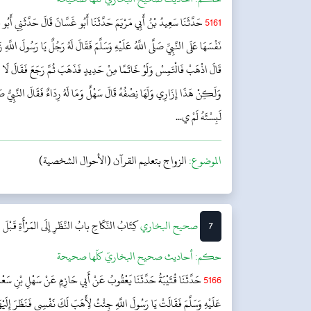
5161
حَدَّثَنَا سَعِيدُ بْنُ أَبِي مَرْيَمَ حَدَّثَنَا أَبُو غَسَّانَ قَالَ حَدَّثَنِي أَب
نَفْسَهَا عَلَى النَّبِيِّ صَلَّى اللَّهُ عَلَيْهِ وَسَلَّمَ فَقَالَ لَهُ رَجُلٌ يَا رَسُولَ اللّ
قَالَ اذْهَبْ فَالْتَمِسْ وَلَوْ خَاتَمًا مِنْ حَدِيدٍ فَذَهَبَ ثُمَّ رَجَعَ فَقَالَ لَا 
وَلَكِنْ هَذَا إِزَارِي وَلَهَا نِصْفُهُ قَالَ سَهْلٌ وَمَا لَهُ رِدَاءٌ فَقَالَ النَّبِيُّ صَلَّ
لَبِسْتَهُ لَمْ ي...
الموضوع:
الزواج بتعليم القرآن (الأحوال الشخصية)
7
‌‌صحيح البخاري
كِتَابُ النِّكَاحِ
بابُ النَّظَرِ إِلَى المَرْأَةِ قَبْلَ ا
حکم:
أحاديث صحيح البخاريّ كلّها صحيحة
5166
حَدَّثَنَا قُتَيْبَةُ حَدَّثَنَا يَعْقُوبُ عَنْ أَبِي حَازِمٍ عَنْ سَهْلِ بْنِ سَعْدٍ 
عَلَيْهِ وَسَلَّمَ فَقَالَتْ يَا رَسُولَ اللَّهِ جِئْتُ لِأَهَبَ لَكَ نَفْسِي فَنَظَرَ إِلَيْهَا 