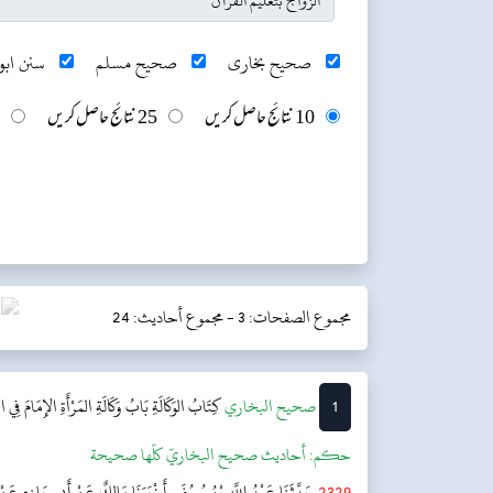
صحیح بخاری
صحیح مسلم
سنن ابو 
10 نتائج حاصل کریں
25 نتائج حاصل کریں
مجموع الصفحات: 3 -
مجموع أحاديث: 24
1
‌‌صحيح البخاري
كِتَابُ الوَكَالَةِ
بَابُ وَكَالَةِ المَرْأَةِ الإِمَامَ فِي ا
حکم:
أحاديث صحيح البخاريّ كلّها صحيحة
2329
حَدَّثَنَا عَبْدُ اللَّهِ بْنُ يُوسُفَ أَخْبَرَنَا مَالِكٌ عَنْ أَبِي حَازِمٍ عَنْ