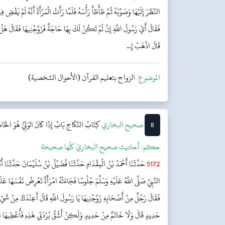
النَّظَرَ إِلَيْهَا وَصَوَّبَهُ ثُمَّ طَأْطَأَ رَأْسَهُ فَلَمَّا رَأَتْ الْمَرْأَةُ أَنَّهُ لَمْ يَ
فَقَالَ أَيْ رَسُولَ اللَّهِ إِنْ لَمْ تَكُنْ لَكَ بِهَا حَاجَةٌ فَزَوِّجْنِيهَا فَقَالَ هَلْ 
قَالَ اذْهَبْ إِ...
الموضوع:
الزواج بتعليم القرآن (الأحوال الشخصية)
8
‌‌صحيح البخاري
كِتَابُ النِّكَاحِ
بَابُ إِذَا كَانَ الوَلِيُّ هُوَ الخَ
حکم:
أحاديث صحيح البخاريّ كلّها صحيحة
5172
حَدَّثَنَا أَحْمَدُ بْنُ الْمِقْدَامِ حَدَّثَنَا فُضَيْلُ بْنُ سُلَيْمَانَ حَدَّثَنَا أ
النَّبِيِّ صَلَّى اللَّهُ عَلَيْهِ وَسَلَّمَ جُلُوسًا فَجَاءَتْهُ امْرَأَةٌ تَعْرِضُ نَفْسَهَا عَلَ
فَقَالَ رَجُلٌ مِنْ أَصْحَابِهِ زَوِّجْنِيهَا يَا رَسُولَ اللَّهِ قَالَ أَعِنْدَكَ مِنْ شَ
حَدِيدٍ قَالَ وَلَا خَاتَمٌ مِنْ حَدِيدٍ وَلَكِنْ أَشُقُّ بُرْدَتِي هَذِهِ فَأُعْطِيهَ