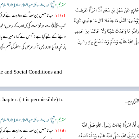
مترجم:
شیخ الحدیث حافظ عبد الستار حماد (دار السلام
ُو حَازِمٍ عَنْ سَهْلِ بْنِ سَعْدٍ أَنَّ امْرَأَةً عَرَضَتْ
5161
. سیدنا سہل بن سعد ؓ سے روایت ہے 
َهِ زَوِّجْنِيهَا فَقَالَ مَا عِنْدَكَ قَالَ مَا عِنْدِي شَيْءٌ
آپ ﷺ سے درخواست کی کہ اللہ کے رسول! مجھ
وَاللَّهِ مَا وَجَدْتُ شَيْئًا وَلَا خَاتَمًا مِنْ حَدِيدٍ
دینے کے لیے کیا ہے؟“ اس نے کہا : میرے پاس کچ
ى اللَّهُ عَلَيْهِ وَسَلَّمَ وَمَا تَصْنَعُ بِإِزَارِكَ إِنْ
چنانچہ وہ گیا اور واپس آ کر عرض کی: اللہ کی قسم! مجھے
ہے، اس میں سے نصف دے دیں۔ سیدنا سہل ؓ 
فرمایا: ”وہ اس تہبند کو کیا ک...
e and Social Conditions and
لتَّزْوِيج...
Chapter: (It is permissible) to
مترجم:
شیخ الحدیث حافظ عبد الستار حماد (دار السلام
أَنَّ امْرَأَةً جَاءَتْ رَسُولَ اللَّهِ صَلَّى اللَّهُ
5166
. سیدنا سہل بن سعد سے روایت ہے کہ ا
رَسُولُ اللَّهِ صَلَّى اللَّهُ عَلَيْهِ وَسَلَّمَ فَصَعَّدَ