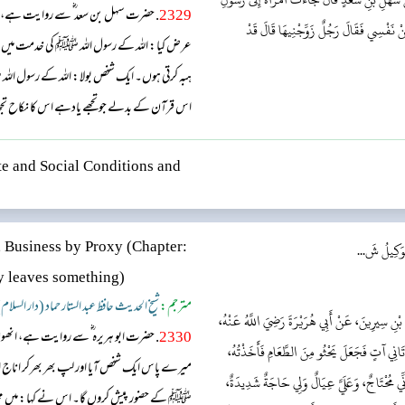
2329
. حضرت سہل بن سعد ؓ سے روایت ہے، ان
 مِنْ نَفْسِي فَقَالَ رَجُلٌ زَوِّجْنِيهَا قَالَ قَدْ
عرض کیا: اللہ کے رسول اللہ ﷺ کی خدمت میں حا
ہبہ کرتی ہوں۔ ایک شخص بولا: اللہ کے رسول ا
اس قرآن کے بدلے جو تجھے یادہے اس کا نکاح تجھ
e and Social Conditions and
الوَكِيلُ شَ...
(Chapter:
, Business by Proxy
y leaves something)
مترجم:
شیخ الحدیث حافظ عبد الستار حماد (دار السلام
بْنِ سِيرِينَ، عَنْ أَبِي هُرَيْرَةَ رَضِيَ اللَّهُ عَنْهُ،
2330
. حضرت ابو ہریرہ ؓ سے روایت ہے، انھو
َتَانِي آتٍ فَجَعَلَ يَحْثُو مِنَ الطَّعَامِ فَأَخَذْتُهُ،
میرے پاس ایک شخص آیا اور لپ بھر بھرکر اناج اٹھان
إِنِّي مُحْتَاجٌ، وَعَلَيَّ عِيَالٌ وَلِي حَاجَةٌ شَدِيدَةٌ،
ﷺ کے حضور پیش کروں گا۔ اس نے کہا: میں محتاج