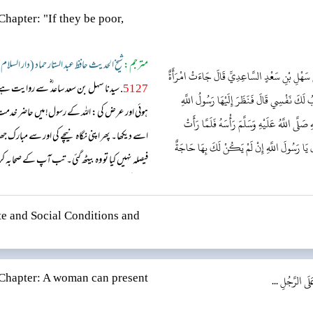
Chapter: "If they be poor,
مترجم:
شیخ الحدیث حافظ عبد الستار حماد (دار السلام
َنْ سَهْلِ بْنِ سَعْدٍ السَّاعِدِيِّ قَالَ جَاءَتْ امْرَأَةٌ
5127
. سیدنا سہل بن سعد ساعد ؓ سے روایت 
بُ لَكَ نَفْسِي قَالَ فَنَظَرَ إِلَيْهَا رَسُولُ اللَّهِ
ہوئی اور عرض کی: اللہ کے رسول! میں حاضر خدمت ہ
 صَلَّى اللَّهُ عَلَيْهِ وَسَلَّمَ رَأْسَهُ فَلَمَّا رَأَتْ
اسے دیکھا۔ پھر اپنی نگاہ نیچے کی اور سے مبار
َ يَا رَسُولَ اللَّهِ إِنْ لَمْ يَكُنْ لَكَ بِهَا حَاجَةٌ
فیصلہ نہیں کیا تو وہ بیٹھ گئی۔ تب آپ کے صحا‬‬
کو اس کی حاجت نہیں ہے تو اس کا نکاح مجھ سے
اللہ کے رسول! اللہ کی قسم می...
e and Social Conditions and
َى الرَّجُلِ ...
Chapter: A woman can present