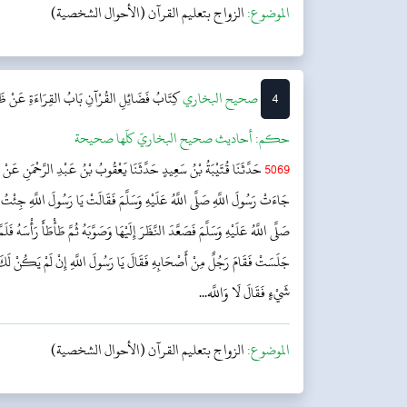
الموضوع:
الزواج بتعليم القرآن (الأحوال الشخصية)
4
‌‌صحيح البخاري
كِتَابُ فَضَائِلِ القُرْآنِ
بَابُ القِرَاءَةِ عَنْ ظَ
حکم:
أحاديث صحيح البخاريّ كلّها صحيحة
5069
حَدَّثَنَا قُتَيْبَةُ بْنُ سَعِيدٍ حَدَّثَنَا يَعْقُوبُ بْنُ عَبْدِ الرَّحْمَنِ عَنْ 
جَاءَتْ رَسُولَ اللَّهِ صَلَّى اللَّهُ عَلَيْهِ وَسَلَّمَ فَقَالَتْ يَا رَسُولَ اللَّهِ جِئْتُ 
صَلَّى اللَّهُ عَلَيْهِ وَسَلَّمَ فَصَعَّدَ النَّظَرَ إِلَيْهَا وَصَوَّبَهُ ثُمَّ طَأْطَأَ رَأْسَهُ فَلَم
جَلَسَتْ فَقَامَ رَجُلٌ مِنْ أَصْحَابِهِ فَقَالَ يَا رَسُولَ اللَّهِ إِنْ لَمْ يَكُنْ لَكَ
شَيْءٍ فَقَالَ لَا وَاللَّه...
الموضوع:
الزواج بتعليم القرآن (الأحوال الشخصية)