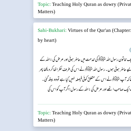
Topic:
Teaching Holy Quran as dowry (Privat
Matters)
Sahi-Bukhari:
Virtues of the Qur'an
(Chapter:
by heart)
)
ایک خاتون رسول اللہ ﷺ کی خدمت میں حاضر ہوئی اور عرض کی: اللہ کے
ے حاضر ہوئی ہوں۔ رسول اللہ ﷺ نے اس کی طرف نظر اٹھا کر دیکھا پھر
کھا کہ آپ ﷺ نے اس کے متعلق کوئی فیصلہ نہیں کیا ہے تو وہ بیٹھ گئی۔
 ایک صاحب اٹھے اور عرض کی: اللہ کے رسول! اگر آپ کو اس کی
 آپ ﷺ نےفرمایا: ”کیا تیرے پاس کچھ ہے؟ اس نے کہا : اللہ کے
رمای...
Topic:
Teaching Holy Quran as dowry (Privat
Matters)