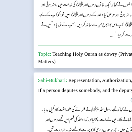
ھوں نے کہا کہ ایک خاتون رسول اللہ ﷺ کی خدمت میں حاضر ہوئی اور
ضر ہوئی اور عرض کیا: اللہ کے رسول اللہ ﷺ ! میں خود کو آپ کے لیے
للہ ﷺ !آپ اس کا نکاح میرے ساتھ کردیں۔ آپ نے فرمایا: ’’میں نے
 سے کردیا۔‘‘...
Topic:
Teaching Holy Quran as dowry (Privat
Matters)
Sahi-Bukhari:
Representation, Authorization
If a person deputes somebody, and the deput
)
ں نے کہا کہ مجھے رسول اللہ ﷺ نے فطرانے کی نگہداشت کا وکیل بنایا۔
ے لگا۔ میں نے اسے پکڑ لیا اور کہا: اللہ کی قسم !میں تجھے رسول اللہ
 ہوں۔ مجھ پر عیال داری کا بوجھ ہے اور مجھے شدید ضرورت تھی۔