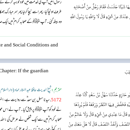
رسول! میں آپ کی خدمت میں خود کو ہبہ کرنے کے
قْضِ فِيهَا شَيْئًا جَلَسَتْ فَقَامَ رَجُلٌ مِنْ أَصْحَابِهِ
طرف اونچا کیا، پھر اسے نیچا کرلیا پھر سر مبارک ج
عِنْدَكَ مِنْ شَيْءٍ قَالَ لَا وَاللَّهِ يَا رَسُولَ اللَّهِ
وہ بیٹھ گئی۔ آپ ﷺ کے صحابہ کرام‬ ؓ م‬یں ایک
ضرورت نہیں تو اس کا نکاح میرے ساتھ کر دیں۔
کے رسول! اللہ کی قسم ! میرے ...
e and Social Conditions and
اطِبَ
Chapter: If the guardian
مترجم:
شیخ الحدیث حافظ عبد الستار حماد (دار السلام
َبُو حَازِمٍ حَدَّثَنَا سَهْلُ بْنُ سَعْدٍ كُنَّا عِنْدَ
5172
. سیدنا سہل بن سعد ؓ سے روایت ہے، ا
يْهِ فَخَفَّضَ فِيهَا النَّظَرَ وَرَفَعَهُ فَلَمْ يُرِدْهَا
نے خود کو آپ ﷺ پر پیش کیا۔ آپ نے اس عورت ک
يْءٍ قَالَ مَا عِنْدِي مِنْ شَيْءٍ قَالَ وَلَا خَاتَمٌ مِنْ
صحابہ کرام‬ ؓ م‬یں سے ایک شخص نے عرض کی: ال
ا النِّصْفَ وَآخُذُ النِّصْفَ قَالَ لَا هَلْ مَعَكَ مِنْ
پاس کوئی چیز ہے؟“ اس نے عرض کیا : میرے پاس ت