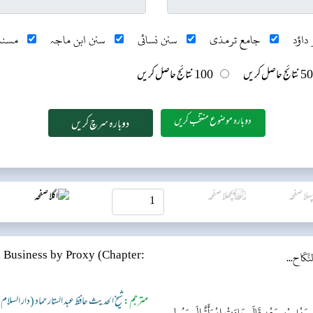
داؤد
جامع ترمذی
سنن نسائی
سنن ابن ماجہ
مسند
50 نتائج حاصل کریں
100 نتائج حاصل کریں
دوبارہ موضوع منتخب کریں
لنِّكَاح...
(Chapter:
, Business by Proxy
مترجم:
شیخ الحدیث حافظ عبد الستار حماد (دار السلام
 سَهْلِ بْنِ سَعْدٍ قَالَ جَاءَتْ امْرَأَةٌ إِلَى رَسُولِ