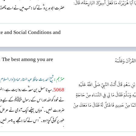
ا أَبَا هُرَيْرَةَ، مَا فَعَلَ أَسِيرُكَ البَارِحَةَ»، قَالَ:
حضرت ابو ہریرہ ؓ نے کہا: تب میں نے اسے چھوڑد
کا کیا ماجرا ہوا؟’’ میں نے عرض کیا: اللہ کے رس
e and Social Conditions and
لقُرْآنَ وَعَلَّمَهُ
: The best among you are
مترجم:
شیخ الحدیث حافظ عبد الستار حماد (دار السلام
 سَعْدٍ قَالَ أَتَتْ النَّبِيَّ صَلَّى اللَّهُ عَلَيْهِ
5068
. سیدنا سہل بن سعد ؓ سے روایت ہے، انہ
عَلَيْهِ وَسَلَّمَ فَقَالَ مَا لِي فِي النِّسَاءِ مِنْ حَاجَةٍ
نے خود کو اللہ اور اس کے رسول ﷺ کے لیے وق
َاتَمًا مِنْ حَدِيدٍ فَاعْتَلَّ لَهُ فَقَالَ مَا مَعَكَ مِنْ
ضرورت نہیں۔“ وہاں بیٹھے ایک آدمی نے عرض ک
طور پر کوئی کپڑا دو۔“ اس نے کہا: مجھے یہ میسر نہ
شخص بہت افسردہ ہوا تو آپ ﷺ نے فرمایا: ”تجھے ک