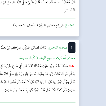
قَالَ: فَخَلَّيْتُ عَنْهُ، فَأَصْبَحْتُ، فَقَالَ النَّبِيُّ صَلَّى اللهُ عَلَيْهِ وَسَلَّمَ: «يَ
قُلْتُ: يَا ر...
الموضوع:
الزواج بتعليم القرآن (الأحوال الشخصية)
3
‌‌صحيح البخاري
كِتَابُ فَضَائِلِ القُرْآنِ
خَيْرُكُمْ مَنْ تَعَلَّمَ ا
حکم:
أحاديث صحيح البخاريّ كلّها صحيحة
5068
حَدَّثَنَا عَمْرُو بْنُ عَوْنٍ حَدَّثَنَا حَمَّادٌ عَنْ أَبِي حَازِمٍ عَنْ سَهْلِ بْنِ
وَسَلَّمَ امْرَأَةٌ فَقَالَتْ إِنَّهَا قَدْ وَهَبَتْ نَفْسَهَا لِلَّهِ وَلِرَسُولِهِ صَلَّى اللَّهُ 
فَقَالَ رَجُلٌ زَوِّجْنِيهَا قَالَ أَعْطِهَا ثَوْبًا قَالَ لَا أَجِدُ قَالَ أَعْطِهَا وَلَوْ خ
الْقُرْآنِ قَالَ كَذَا وَكَذَا قَالَ فَقَدْ زَوَّجْتُكَهَا بِمَا مَعَكَ مِنْ الْقُرْآنِ...