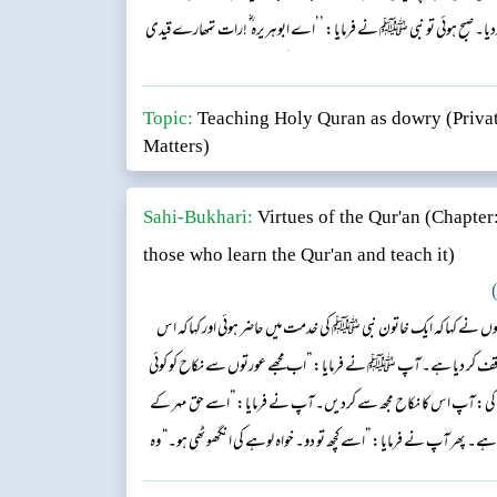
یا۔ صبح ہوئی تو نبی ﷺ نے فرمایا: ’’اے ابوہریرہ ؓ !رات تمھارے قیدی
ول اللہ ﷺ !اس نے اپنی ضرورت مندی بیان کی اور عیال دا...
Topic:
Teaching Holy Quran as dowry (Privat
Matters)
Sahi-Bukhari:
Virtues of the Qur'an
(Chapter
those who learn the Qur'an and teach it)
)
وں نے کہا کہ ایک خاتون نبی ﷺ کی خدمت میں حاضر ہوئی اور کہا کہ اس
ف کر دیا ہے۔ آپ ﷺ نے فرمایا: ”اب مجھے عورتوں سے نکاح کو کوئی
ی: آپ اس کا نکاح مجھ سے کردیں۔ آپ نے فرمایا: ”اسے حق مہر کے
یں ہے۔ پھر آپ نے فرمایا: ”اسے کچھ تو دو۔ خواہ لوہے کی انگھوٹھی ہو۔“ وہ
تنا قرآن یاد ہے؟“ مجھے فلاں فلاں سورتیں یاد ہیں؟ آپ...