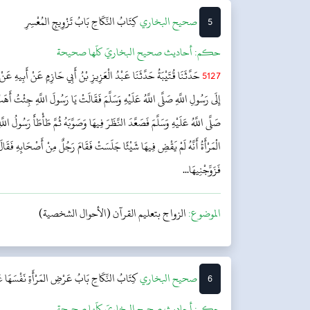
5
‌‌صحيح البخاري
كِتَابُ النِّكَاحِ
بَابُ تَزْوِيجِ المُعْسِرِ
حکم:
أحاديث صحيح البخاريّ كلّها صحيحة
5127
حَدَّثَنَا قُتَيْبَةُ حَدَّثَنَا عَبْدُ الْعَزِيزِ بْنُ أَبِي حَازِمٍ عَنْ أَبِيهِ ع
إِلَى رَسُولِ اللَّهِ صَلَّى اللَّهُ عَلَيْهِ وَسَلَّمَ فَقَالَتْ يَا رَسُولَ اللَّهِ جِئْتُ أَهَ
صَلَّى اللَّهُ عَلَيْهِ وَسَلَّمَ فَصَعَّدَ النَّظَرَ فِيهَا وَصَوَّبَهُ ثُمَّ طَأْطَأَ رَسُولُ اللَّهِ
الْمَرْأَةُ أَنَّهُ لَمْ يَقْضِ فِيهَا شَيْئًا جَلَسَتْ فَقَامَ رَجُلٌ مِنْ أَصْحَابِهِ فَقَال
فَزَوِّجْنِيهَا...
الموضوع:
الزواج بتعليم القرآن (الأحوال الشخصية)
6
‌‌صحيح البخاري
كِتَابُ النِّكَاحِ
بَابُ عَرْضِ المَرْأَةِ نَفْسَهَا عَل
حکم:
أحاديث صحيح البخاريّ كلّها صحيحة