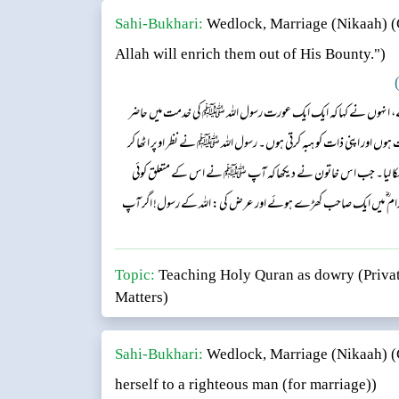
Sahi-Bukhari:
Wedlock, Marriage (Nikaah)
(
Allah will enrich them out of His Bounty.")
)
ہے، انہوں نے کہا کہ ایک ایک عورت رسول اللہ ﷺ کی خدمت میں حاضر
وں اور اپنی ذات کو ہبہ کرتی ہوں۔ رسول اللہ ﷺ نے نظر اوپر اٹھا کر
ک جھکا لیا۔ جب اس خاتون نے دیکھا کہ آپ ﷺ نے اس کے متعلق کوئی
بہ کرام ؓ میں ایک صاحب کھڑے ہوئے اور عرض کی: اللہ کے رسول! اگر آپ
 کر دیں۔ آپ ﷺ نے فرمایا: ”کیا تیرے پاس کچھ مال ہے؟“ اس نے کہا
Topic:
Teaching Holy Quran as dowry (Privat
Matters)
Sahi-Bukhari:
Wedlock, Marriage (Nikaah)
(
herself to a righteous man (for marriage))