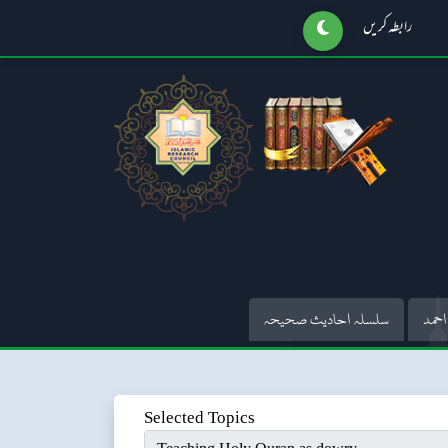
رابطہ کریں
احمد
سلسلہ احادیث صحیحہ
Selected Topics