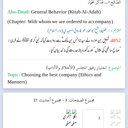
الصَّالِحِ<..., فَذَكَرَ نَحْوَهُ.
Abu-Daud:
General Behavior (Kitab Al-Adab)
(Chapter: With whom we are ordered to accompany)
مترجم:
١. فضيلة الشيخ أبو عمار عمر فاروق السعيدي (دار السّلام)
4852
. شبیل بن عزرہ نے سیدنا انس بن مالک ؓ سے روایت کیا کہ نبی کریم ﷺ نے فرمایا:
”صالح ساتھی کی مثال“ اور مذکورہ بالا حدیث کی مانند بیان کیا۔
الموضوع:
اختيار رفيق المجلس (الأخلاق والآداب)
Topic:
Choosing the best company (Ethics and
Manners)
مجموع الصفحات: 3 -
مجموع أحاديث: 21