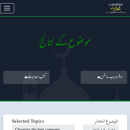
موضوع کے نتائج
دیگر ویب سائٹس
کتب احادیث
الموضوع المختار
Selected Topics