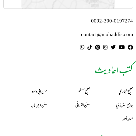
0092-300-0197274
contact@mohaddis.com
کتب احادیث
صحيح البخاري
صحيح مسلم
سنن أبي داؤد
جامع الترمذي
سنن النسائي
سنن ابن ماجه
مُسند أحمد