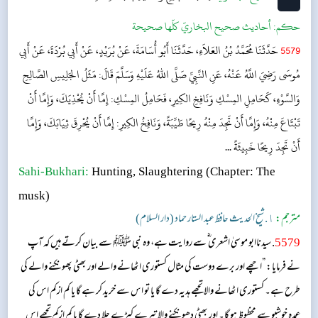
حکم:
أحاديث صحيح البخاريّ كلّها صحيحة
5579
حَدَّثَنَا مُحَمَّدُ بْنُ العَلاَءِ، حَدَّثَنَا أَبُو أُسَامَةَ، عَنْ بُرَيْدٍ، عَنْ أَبِي بُرْدَةَ، عَنْ أَبِي
مُوسَى رَضِيَ اللَّهُ عَنْهُ، عَنِ النَّبِيِّ صَلَّى اللهُ عَلَيْهِ وَسَلَّمَ قَالَ: مَثَلُ الجَلِيسِ الصَّالِحِ
وَالسَّوْءِ، كَحَامِلِ المِسْكِ وَنَافِخِ الكِيرِ، فَحَامِلُ المِسْكِ: إِمَّا أَنْ يُحْذِيَكَ، وَإِمَّا أَنْ
تَبْتَاعَ مِنْهُ، وَإِمَّا أَنْ تَجِدَ مِنْهُ رِيحًا طَيِّبَةً، وَنَافِخُ الكِيرِ: إِمَّا أَنْ يُحْرِقَ ثِيَابَكَ، وَإِمَّا
أَنْ تَجِدَ رِيحًا خَبِيثَةً ...
Sahi-Bukhari:
Hunting, Slaughtering
(Chapter: The
musk)
مترجم:
١. شیخ الحدیث حافظ عبد الستار حماد (دار السلام)
5579
. سیدناابو موسیٰ اشعری ؓ سے روایت ہے، وہ نبی ﷺ سے بیان کرتے ہیں کہ آپ
نے فرمایا: ”اچھے اور برے دوست کی مثال کستوری اٹھانے والے اور بھٹی پھونکنے والے کی
طرح ہے۔ کستوری اٹھانے والا تجھے ہدیہ دے گا یا تو اس سے خرید کر ہے گا یا کم ازکم اس کی
عمدہ خوشبو سے محظوظ ہو گا۔ اور بھٹی دھونکنے والا تیرے کپڑے جلا دے گا یا کم ازکم تجھے اس