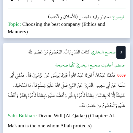
کے پاس بیٹھنے سے ناگوار بو اور دھواں پہینچے گا۔“...
الموضوع:
اختيار رفيق المجلس (الأخلاق والآداب)
Topic:
Choosing the best company (Ethics and
Manners)
3
‌‌صحيح البخاري
كِتَابُ القَدَرِ
بَابٌ: المَعْصُومُ مَنْ عَصَمَ اللَّهُ
حکم:
أحاديث صحيح البخاريّ كلّها صحيحة
6669
حَدَّثَنَا عَبْدَانُ أَخْبَرَنَا عَبْدُ اللَّهِ أَخْبَرَنَا يُونُسُ عَنْ الزُّهْرِيِّ قَالَ حَدَّثَنِي أَبُو
سَلَمَةَ عَنْ أَبِي سَعِيدٍ الْخُدْرِيِّ عَنْ النَّبِيِّ صَلَّى اللَّهُ عَلَيْهِ وَسَلَّمَ قَالَ مَا اسْتُخْلِفَ
خَلِيفَةٌ إِلَّا لَهُ بِطَانَتَانِ بِطَانَةٌ تَأْمُرُهُ بِالْخَيْرِ وَتَحُضُّهُ عَلَيْهِ وَبِطَانَةٌ تَأْمُرُهُ بِالشَّرِّ وَتَحُضُّهُ
عَلَيْهِ وَالْمَعْصُومُ مَنْ عَصَمَ اللَّهُ...
Sahi-Bukhari:
Divine Will (Al-Qadar)
(Chapter: Al-
Ma'sum is the one whom Allah protects)