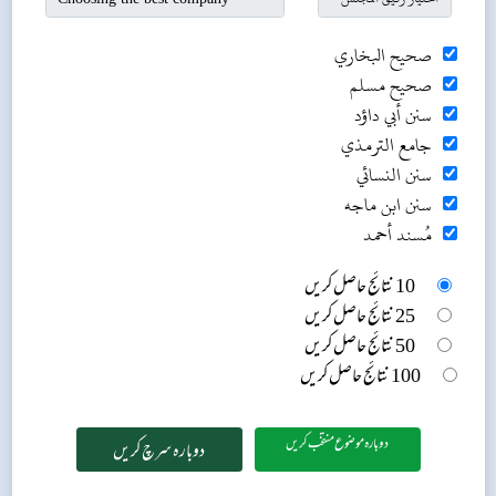
صحيح البخاري
صحيح مسلم
سنن أبي داؤد
جامع الترمذي
سنن النسائي
سنن ابن ماجه
مُسند أحمد
10 نتائج حاصل کریں
25 نتائج حاصل کریں
50 نتائج حاصل کریں
100 نتائج حاصل کریں
دوبارہ موضوع منتخب کریں