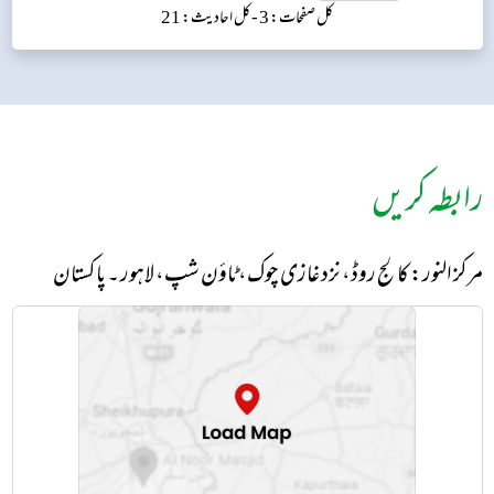
کل صفحات: 3 -
کل احادیث: 21
رابطہ کریں
مرکز النور: کالج روڈ، نزد غازی چوک، ٹاؤن شپ، لاہور ۔ پاکستان