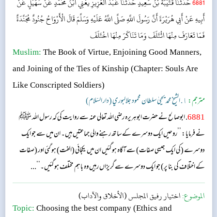
6881
حَدَّثَنَا قُتَيْبَةُ بْنُ سَعِيدٍ حَدَّثَنَا عَبْدُ الْعَزِيزِ يَعْنِي ابْنَ مُحَمَّدٍ عَنْ سُهَيْلٍ عَنْ
أَبِيهِ عَنْ أَبِي هُرَيْرَةَ أَنَّ رَسُولَ اللَّهِ صَلَّى اللَّهُ عَلَيْهِ وَسَلَّمَ قَالَ الْأَرْوَاحُ جُنُودٌ مُجَنَّدَةٌ
فَمَا تَعَارَفَ مِنْهَا ائْتَلَفَ وَمَا تَنَاكَرَ مِنْهَا اخْتَلَفَ
Muslim:
The Book of Virtue, Enjoining Good Manners,
and Joining of the Ties of Kinship
(Chapter: Souls Are
Like Conscripted Soldiers)
مترجم:
١. الشيخ محمد يحيىٰ سلطان محمود جلالبوري (دار السّلام)
6881
. ابوصالح نے حضرت ابوہریرہ رضی اللہ تعالی عنہ سے روایت کی کہ رسول اللہ ﷺ
نے فرمایا: ’’روحیں ایک دوسرے کے ساتھ رہنے والی جماعتیں ہیں۔ ان میں سے جو ایک
دوسرے (کی ایک جیسی صفات) سے آگاہ ہو گئیں ان میں یکجائی (الفت) ہو گئی اور (صفات
کے اختلاف کی بنا پر) جو ایک دوسرے سے گریزاں رہیں وہ باہم مختلف ہو گئیں۔‘‘...
الموضوع:
اختيار رفيق المجلس (الأخلاق والآداب)
Topic:
Choosing the best company (Ethics and