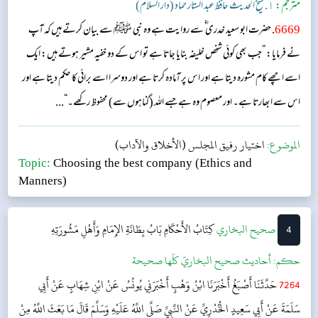
مترجم:
١. شیخ الحدیث حافظ عبد الستار حماد (دار السلام)
6669
. حضرت ابو سعید خدری ؓ سے روایت ہے وہ نبی ﷺ سے بیان کرتے ہیں کہ آپ
نے فرمایا: ”جب بھی کوئی شخص خلیفہ بنایا جاتا ہے تو اس کے دو خفیہ مشیر ہوتے ہیں: ایک
اسے اچھے کام مشورہ دیتا ہے اور اس پر آمادہ کرتا ہے اور دوسرا اسے برائی کا حکم دیتا ہے اور
اس سے ابھارتا ہے۔ اور معصوم وہ ہے جسے اللہ (گناہوں سے) محفوظ رکھے۔“...
الموضوع:
اختيار رفيق المجلس (الأخلاق والآداب)
Topic:
Choosing the best company (Ethics and
Manners)
4
‌‌صحيح البخاري
كِتَابُ الأَحْكَامِ
بَابُ بِطَانَةِ الإِمَامِ وَأَهْلِ مَشُورَتِهِ
حکم:
أحاديث صحيح البخاريّ كلّها صحيحة
7264
حَدَّثَنَا أَصْبَغُ أَخْبَرَنَا ابْنُ وَهْبٍ أَخْبَرَنِي يُونُسُ عَنْ ابْنِ شِهَابٍ عَنْ أَبِي
سَلَمَةَ عَنْ أَبِي سَعِيدٍ الْخُدْرِيِّ عَنْ النَّبِيِّ صَلَّى اللَّهُ عَلَيْهِ وَسَلَّمَ قَالَ مَا بَعَثَ اللَّهُ مِنْ