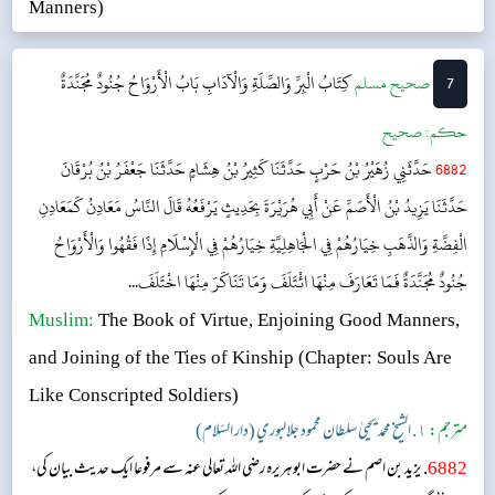
Manners)
7
‌صحيح مسلم
كِتَابُ الْبِرِّ وَالصِّلَةِ وَالْآدَابِ
بَابُ الْأَرْوَاحُ جُنُودٌ مُجَنَّدَةٌ
حکم:
صحیح
6882
حَدَّثَنِي زُهَيْرُ بْنُ حَرْبٍ حَدَّثَنَا كَثِيرُ بْنُ هِشَامٍ حَدَّثَنَا جَعْفَرُ بْنُ بُرْقَانَ
حَدَّثَنَا يَزِيدُ بْنُ الْأَصَمِّ عَنْ أَبِي هُرَيْرَةَ بِحَدِيثٍ يَرْفَعُهُ قَالَ النَّاسُ مَعَادِنُ كَمَعَادِنِ
الْفِضَّةِ وَالذَّهَبِ خِيَارُهُمْ فِي الْجَاهِلِيَّةِ خِيَارُهُمْ فِي الْإِسْلَامِ إِذَا فَقُهُوا وَالْأَرْوَاحُ
جُنُودٌ مُجَنَّدَةٌ فَمَا تَعَارَفَ مِنْهَا ائْتَلَفَ وَمَا تَنَاكَرَ مِنْهَا اخْتَلَفَ...
Muslim:
The Book of Virtue, Enjoining Good Manners,
and Joining of the Ties of Kinship
(Chapter: Souls Are
Like Conscripted Soldiers)
مترجم:
١. الشيخ محمد يحيىٰ سلطان محمود جلالبوري (دار السّلام)
6882
. یزید بن اصم نے حضرت ابوہریرہ رضی اللہ تعالی عنہ سے مرفوعا ایک حدیث بیان کی،