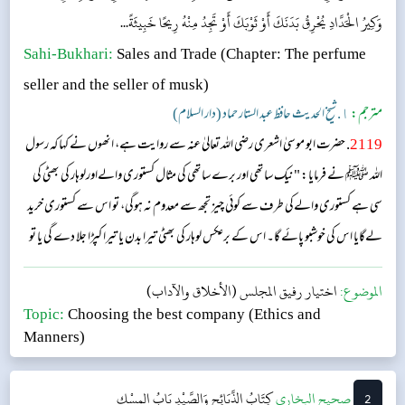
وَكِيرُ الْحَدَّادِ يُحْرِقُ بَدَنَكَ أَوْ ثَوْبَكَ أَوْ تَجِدُ مِنْهُ رِيحًا خَبِيثَةً...
Sahi-Bukhari:
Sales and Trade
(Chapter: The perfume
seller and the seller of musk)
مترجم:
١. شیخ الحدیث حافظ عبد الستار حماد (دار السلام)
2119
. حضرت ابو موسیٰ اشعری رضی اللہ تعالیٰ عنہ سے روایت ہے، انھوں نے کہا کہ رسول
اللہ ﷺ نے فرمایا: "نیک ساتھی اور برے ساتھی کی مثال کستوری والےاورلوہار کی بھٹی کی
سی ہے کستوری والےکی طرف سے کوئی چیز تجھ سے معدوم نہ ہوگی، تو اس سے کستوری خرید
لےگایا اس کی خوشبو پائے گا۔ اس کے برعکس لوہار کی بھٹی تیرا بدن یا تیرا کپڑا جلا دے گی یا تو
اس سے بدبو دار ہوا حاصل کرے گا۔ "...
الموضوع:
اختيار رفيق المجلس (الأخلاق والآداب)
Topic:
Choosing the best company (Ethics and
Manners)
2
‌‌صحيح البخاري
كِتَابُ الذَّبَائِحِ وَالصَّيْدِ
بَابُ المِسْكِ