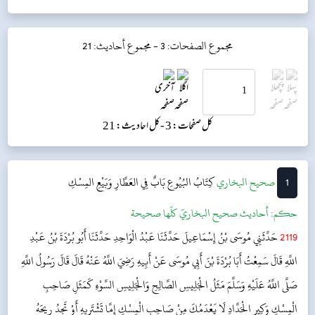
مجموع الصفحات: 3 -
مجموع أحاديث: 21
کل صفحات: 3 -
کل احادیث: 21
1
‌‌صحيح البخاري
كِتَابُ البُيُوعِ
بَابٌ فِي العَطَّارِ وَبَيْعِ المِسْكِ
حکم:
أحاديث صحيح البخاريّ كلّها صحيحة
2119
حَدَّثَنِي مُوسَى بْنُ إِسْمَاعِيلَ حَدَّثَنَا عَبْدُ الْوَاحِدِ حَدَّثَنَا أَبُو بُرْدَةَ بْنُ عَبْدِ
اللَّهِ قَالَ سَمِعْتُ أَبَا بُرْدَةَ بْنَ أَبِي مُوسَى عَنْ أَبِيهِ رَضِيَ اللَّهُ عَنْهُ قَالَ قَالَ رَسُولُ اللَّهِ
صَلَّى اللَّهُ عَلَيْهِ وَسَلَّمَ مَثَلُ الْجَلِيسِ الصَّالِحِ وَالْجَلِيسِ السَّوْءِ كَمَثَلِ صَاحِبِ
الْمِسْكِ وَكِيرِ الْحَدَّادِ لَا يَعْدَمُكَ مِنْ صَاحِبِ الْمِسْكِ إِمَّا تَشْتَرِيهِ أَوْ تَجِدُ رِيحَهُ