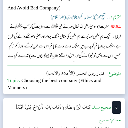
And Avoid Bad Company)
مترجم:
١. الشيخ محمد يحيىٰ سلطان محمود جلالبوري (دار السّلام)
6864
. حضرت ابوموسیٰ رضی اللہ تعالی عنہ نے نبی ﷺ سے روایت کی کہ آپﷺ نے
فرمایا: ’’نیک ہم نشیں اور بُرے ہم نشیں کی مثال مُشک بردار اور بھٹی دھونکنے والے کی طرح
ہے، مُشک بردار یا تم کو ہدیے میں مشک دے دے گا یا تم اس سے خرید لو گے، ورنہ کم از کم
تمہیں اس سے اچھی خوشبو آئے گی اور بھٹی دھونکنے والا یا تو (چنگاریوں سے) تمہارے کپڑے
جلائے گا یا تمہیں (اس سے) بدبُو آئے گی۔‘‘...
الموضوع:
اختيار رفيق المجلس (الأخلاق والآداب)
Topic:
Choosing the best company (Ethics and
Manners)
6
‌صحيح مسلم
كِتَابُ الْبِرِّ وَالصِّلَةِ وَالْآدَابِ
بَابُ الْأَرْوَاحُ جُنُودٌ مُجَنَّدَةٌ
حکم:
صحیح