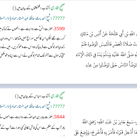
صحیح بخاری
()
:
کتاب: فضیلتوں کے بیان میں
?????:
شیخ الحدیث حافظ عبد الستار حماد (دار الس
3599.
حضرت انس ؓ سے روایت ہے، انھوں نے کہا کہ میں ن
اللَّهِ بْنِ أَبِي طَلْحَةَ عَنْ أَنَسِ بْنِ مَالِكٍ
کررہے تھے لیکن اس کا کہیں سراغ نہیں ملتا تھا۔ اس دوران میں
حَانَتْ صَلَاةُ الْعَصْرِ فَالْتُمِسَ الْوَضُوءُ فَلَمْ
رکھ دیا اورلوگوں سے فرمایا کہ وہ اس سے وضوکریں۔ میں نے دیک
 صَلَّى اللَّهُ عَلَيْهِ وَسَلَّمَ يَدَهُ فِي ذَلِكَ الْإِنَاءِ
حتیٰ کہ اول سے آخر تک تمام لوگوں نے اس سے اپنا وضو مکمل 
فَتَوَضَّأَ النَّاسُ حَتَّى تَوَضَّئُوا مِنْ عِنْدِ
صحیح بخاری
()
:
کتاب: لباس کے بیان میں
?????:
شیخ الحدیث حافظ عبد الستار حماد (دار الس
5844.
حضرت جابر بن عبداللہ ؓ سے روایت ہے انہوں نے ک
، سَمِعَ جَابِرَ بْنَ عَبْدِ اللَّهِ، رَضِيَ اللَّهُ
پھر آپ کے حکم سے اس کی لاش نکالی گئی اور اسے آپ کے گٹھنو
 مَا أُدْخِلَ قَبْرَهُ، فَأَمَرَ بِهِ فَأُخْرِجَ، وَوُضِعَ عَلَى