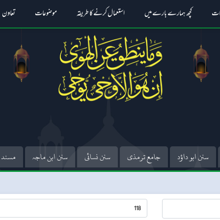
ات
کچھ ہمارے بارے میں
استعمال کرنے کا طریقہ
موضوعات
تعاون
سنن ابو داؤد
جامع ترمذی
سنن نسائی
سنن ابن ماجہ
مسند 