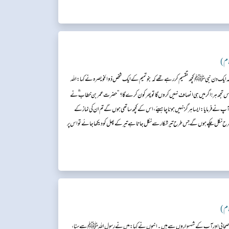
لام)
یک دن نبی ﷺ کچھ تقسیم کر رہے تھے کہ بنو تمیم کے ایک شخص ذو الخو یصرہ نے کہا: اللہ
 ہر! اگر میں ہی انصاف نہیں کروں گا تو پھر کون کرے گا؟“ حضرت عمر بن خطاب ؓ نے
نے فرمایا: ایسا ہرگز نہیں ہونا چاہیئے، اس کے کچھ ساتھی ہوں گے تم ان کی نماز کے
ح نکل چکے ہوں گے جس طرح تیر شکار سے نکل جاتا ہے تیر کے پھل کو دیکھا جائےتو اس پر
لام)
صحابی اور آپ کے شہسواروں سے ہیں۔ انہوں نے کہا: میں نے رسول اللہ ﷺ سے سنا،