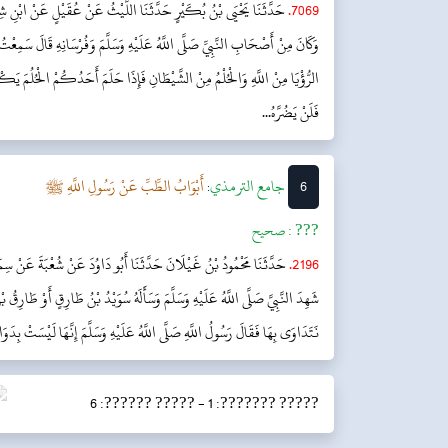
7069.
حَدَّثَنَا يَحْيَى بْنُ بُكَيْرٍ حَدَّثَنَا اللَّيْثُ عَنْ عُقَيْلٍ عَنْ ابْنِ شِهَا
وَكَانَ مِنْ أَصْحَابِ النَّبِيِّ صَلَّى اللَّهُ عَلَيْهِ وَسَلَّمَ وَفُرْسَانِهِ قَالَ سَمِعْتُ ر
الرُّؤْيَا مِنْ اللَّهِ وَالْحُلْمُ مِنْ الشَّيْطَانِ فَإِذَا حَلَمَ أَحَدُكُمْ الْحُلُمَ يَكْرَه
فَلَنْ يَضُرَّهُ...
6
جامع الترمذي
أَبْوَابُ الطِّبِّ عَنْ رَسُولِ اللَّهِ ﷺ
:
??? :
صحیح
2196.
حَدَّثَنَا مَحْمُودُ بْنُ غَيْلَانَ حَدَّثَنَا أَبُو دَاوُدَ عَنْ شُعْبَةَ عَنْ سِمَاك
شَهِدَ النَّبِيَّ صَلَّى اللَّهُ عَلَيْهِ وَسَلَّمَ وَسَأَلَهُ سُوَيْدُ بْنُ طَارِقٍ أَوْ طَارِقُ بْ
نَتَدَاوَى بِهَا فَقَالَ رَسُولُ اللَّهِ صَلَّى اللَّهُ عَلَيْهِ وَسَلَّمَ إِنَّهَا لَيْسَتْ بِدَوَاء
????? ??????: 6
????? ???????: 1 -