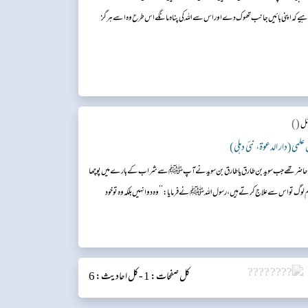
ہیے کہ اپنی بائیں جانب تھوک دے اور اس سے اللہ کی پناہ مانگے اس طرح وہ اسے ہرگز
()
ئل
س علمی(دار الدعوۃ، نئی دہلی)
پاس حاضرتھے جب سویدبن طارق یا طارق بن سوید نے آپﷺ سے شراب کے بارے میں پوچھا
گ تواس سے علاج کرتے ہیں، رسول اللہﷺ نے فرمایا: ’’وہ دوا نہیں بلکہ وہ تو خود
کل صفحات: 1 -
کل احادیث: 6