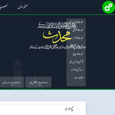
صفحہ اول
خصوصی
محدث لائبریری
محدث فتویٰ
محدث فورم
محدث میگزین
محدث میڈیا
قرآن لائبریری
رسائل و جرائد
شاملہ اردو
صحیح بخاری
صحیح مسلم