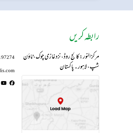
رابطہ کریں
مرکز النور: کالج روڈ، نزد غازی چوک، ٹاؤن
197274
شپ، لاہور ۔ پاکستان
is.com