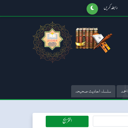
رابطہ کریں
احمد
سلسلہ احادیث صحیحہ