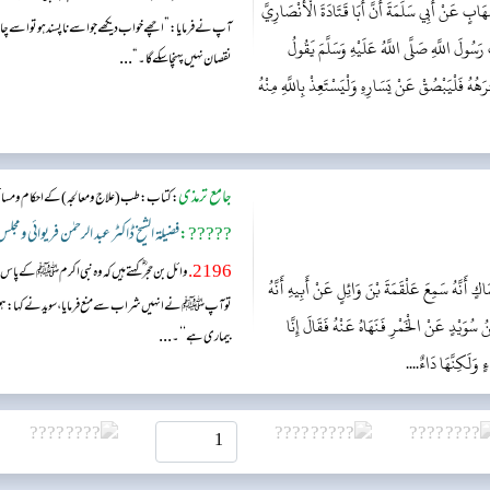
بٍ عَنْ أَبِي سَلَمَةَ أَنَّ أَبَا قَتَادَةَ الْأَنْصَارِيَّ
آپ نے فرمایا: ”اچھے خواب دیکھے جو اسے ناپسند ہوتو اسے چا
َسُولَ اللَّهِ صَلَّى اللَّهُ عَلَيْهِ وَسَلَّمَ يَقُولُ
...
نقصان نہیں پہنچا سکے گا۔“
ُهُ فَلْيَبْصُقْ عَنْ يَسَارِهِ وَلْيَسْتَعِذْ بِاللَّهِ مِنْهُ
جامع ترمذی
:
كتاب: طب (علاج ومعالجہ) کے احکام ومسا
?????:
فضیلۃ الشیخ ڈاکٹر عبد الرحمٰن فریوائی ومجل
2196.
وائل بن حجر ؓ کہتے ہیں کہ وہ نبی اکرمﷺ کے 
ٍ أَنَّهُ سَمِعَ عَلْقَمَةَ بْنَ وَائِلٍ عَنْ أَبِيهِ أَنَّهُ
توآپﷺ نے انہیں شراب سے منع فرمایا، سوید نے کہا: ہم لو
نُ سُوَيْدٍ عَنْ الْخَمْرِ فَنَهَاهُ عَنْهُ فَقَالَ إِنَّا
...
بیماری ہے‘‘۔
ٍ وَلَكِنَّهَا دَاءٌ....