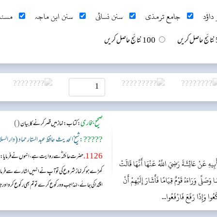
داؤد
جامع ترمذی
سنن نسائی
سنن ابن ماجہ
مسند
ریں
100 نتائج حاصل کریں
صحیح بخاری
()
:
کتاب: نماز میں قصر کرنے کا بیان
?????:
شیخ الحدیث حافظ عبد الستار حماد (دار الس
1126.
حضرت عائشہ‬ ؓ س‬ے روایت ہے، انہوں نے فرمایا: ر
يهِ عَنْ عَائِشَةَ رَضِيَ اللَّهُ عَنْهَا أَنَّهَا قَالَتْ
کھڑے ہو کر نماز شروع کی تو آپ نے انہیں اشارے سے فرمایا ک
وَصَلَّى وَرَاءَهُ قَوْمٌ قِيَامًا فَأَشَارَ إِلَيْهِمْ أَنْ
اقتدا کی جائے، لہٰذا جب وہ رکوع کرے تو تم بھی رکوع کرو ا
َعُوا وَإِذَا رَفَعَ فَارْفَعُوا...