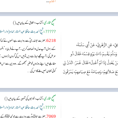
أعلم
...
صحیح بخاری
()
:
کتاب: اخلاق کے بیان میں
?????:
شیخ الحدیث حافظ عبد الستار حماد (دار الس
6218.
حضرت ابو خدری ؓ سے روایت ہے انہوں نے کہا کہ ا
عِيِّ، عَنِ الزُّهْرِيِّ، عَنْ أَبِي سَلَمَةَ،
کے رسول! آپ عدل وانصاف کریں۔ آپ نے فرمایا: ”افسوس تجھ
 وَسَلَّمَ يَقْسِمُ ذَاتَ يَوْمٍ قِسْمًا، فَقَالَ ذُو
عرض کی: آپ مجھے اجازت دیں تو میں اس کی گردن اڑا دوں۔ آپ 
نْ يَعْدِلُ إِذَا لَمْ أَعْدِلْ» فَقَالَ عُمَرُ: ائْذَنْ لِي
مقابلے میں اپنے روزوں خو حقیر سمجھو گے۔ وہ دین سے اس طر
َعَ صَلاَتِهِمْ، وَصِيَامَهُ مَعَ صِيَامِهِمْ، يَمْرُقُونَ
کوئی نشان نہیں ملے گا اس کی...
صحیح بخاری
()
:
کتاب: خوابوں کی تعبیر کے بیان میں
?????:
شیخ الحدیث حافظ عبد الستار حماد (دار الس
7069.
حضرت ابو قتادہ ؓ سے روایت ہے جو نبی ﷺ کے 