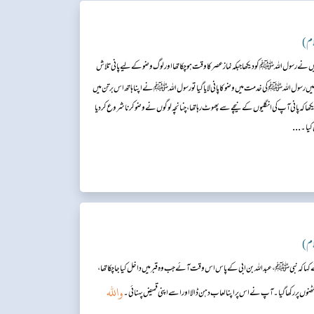
لام)
ے رسول اللہ ﷺ کو دیکھا جبکہ نمازعصر کا وقت ہوچکا تھا اور لوگ وضو کے لیے پانی تلاش
 رسول اللہ ﷺ کی خدمت میں وضو کا پانی لایا گیا تو رسول اللہ ﷺ نے اپنا ہاتھ اس برتن میں
ھا کہ پانی آپ کی انگلیوں کے نیچے سے پھوٹ رہا تھا، چنانچہ لوگوں نے وضو کرنا شروع کردیا
...
کیا۔
لام)
ہا کہ نبی ﷺ، عبداللہ بن ابی کے پاس اس وقت آئے جب وہ قبر میں داخل کیا جاچکا تھا،
واللہ
ں پر رکھا گیا۔ آپ نے اس پر اپنا لعاب دہن ڈالا اور اسے اپنی قمیض پہنائی۔