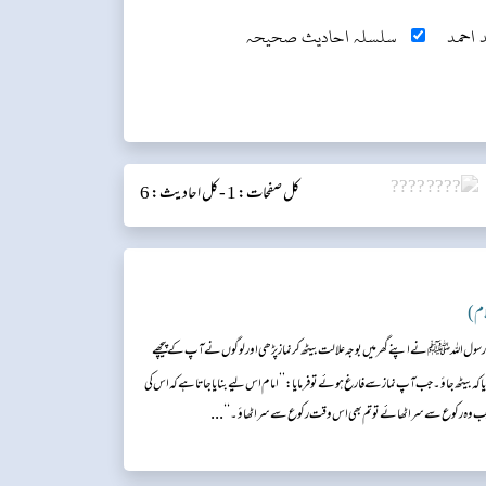
 احمد
سلسلہ احادیث صحیحہ
کل صفحات: 1 -
کل احادیث: 6
لام)
سول اللہ ﷺ نے اپنے گھر میں بوجہ علالت بیٹھ کر نماز پڑھی اور لوگوں نے آپ کے پیچھے
ہ بیٹھ جاؤ۔ جب آپ نماز سے فارغ ہوئے تو فرمایا: ’’امام اس لیے بنایا جاتا ہے کہ اس کی
...
ور جب وہ رکوع سے سر اٹھائے تو تم بھی اس وقت رکوع سے سر اٹھاؤ۔‘‘