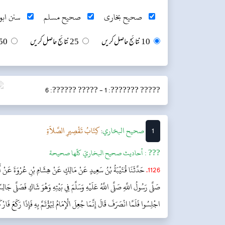
صحیح بخاری
صحیح مسلم
سنن ابو 
10 نتائج حاصل کریں
25 نتائج حاصل کریں
50 نتائج حاصل ک
????? ??????: 6
????? ???????: 1 -
1
‌صحيح البخاري
کِتَابُ تَقْصِيرِ الصَّلاَةِ
:
??? :
أحاديث صحيح البخاريّ كلّها صحيحة
1126.
حَدَّثَنَا قُتَيْبَةُ بْنُ سَعِيدٍ عَنْ مَالِكٍ عَنْ هِشَامِ بْنِ عُرْوَةَ عَنْ أَبِ
صَلَّى رَسُولُ اللَّهِ صَلَّى اللَّهُ عَلَيْهِ وَسَلَّمَ فِي بَيْتِهِ وَهُوَ شَاكٍ فَصَلَّى جَالِسًا 
اجْلِسُوا فَلَمَّا انْصَرَفَ قَالَ إِنَّمَا جُعِلَ الْإِمَامُ لِيُؤْتَمَّ بِهِ فَإِذَا رَكَعَ فَارْك