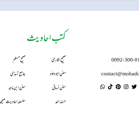
کتب احادیث
0092-300-0
صحیح بخاری
صحیح مسلم
contact@mohadd
سنن ابو داؤد
جامع ترمذی
سنن نسائی
سنن ابن ماجہ
مسند احمد
سلسلہ احادیث صحیحہ