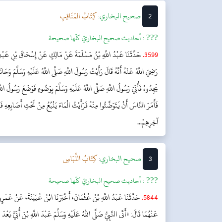
2
‌صحيح البخاري
كِتَابُ المَنَاقِبِ
:
??? :
أحاديث صحيح البخاريّ كلّها صحيحة
3599.
حَدَّثَنَا عَبْدُ اللَّهِ بْنُ مَسْلَمَةَ عَنْ مَالِكٍ عَنْ إِسْحَاقَ بْنِ عَبْدِ 
رَضِيَ اللَّهُ عَنْهُ أَنَّهُ قَالَ رَأَيْتُ رَسُولَ اللَّهِ صَلَّى اللَّهُ عَلَيْهِ وَسَلَّمَ وَ
يَجِدُوهُ فَأُتِيَ رَسُولُ اللَّهِ صَلَّى اللَّهُ عَلَيْهِ وَسَلَّمَ بِوَضُوءٍ فَوَضَعَ رَسُولُ اللَّهِ
فَأَمَرَ النَّاسَ أَنْ يَتَوَضَّئُوا مِنْهُ فَرَأَيْتُ الْمَاءَ يَنْبُعُ مِنْ تَحْتِ أَصَابِعِهِ 
آخِرِهِمْ...
3
‌صحيح البخاري
كِتَابُ اللِّبَاسِ
:
??? :
أحاديث صحيح البخاريّ كلّها صحيحة
5844.
حَدَّثَنَا عَبْدُ اللَّهِ بْنُ عُثْمَانَ، أَخْبَرَنَا ابْنُ عُيَيْنَةَ، عَنْ عَمْرٍو
عَنْهُمَا قَالَ: «أَتَى النَّبِيُّ صَلَّى اللهُ عَلَيْهِ وَسَلَّمَ عَبْدَ اللَّهِ بْنَ أُبَيٍّ بَعْدَ