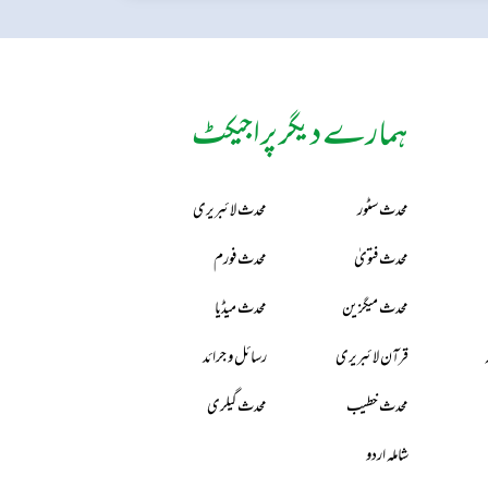
ہمارے دیگر پراجیکٹ
محدث سٹور
محدث لائبریری
محدث فتویٰ
محدث فورم
محدث میگزین
محدث میڈیا
قرآن لائبریری
رسائل و جرائد
محدث خطیب
محدث گیلری
شاملہ اردو