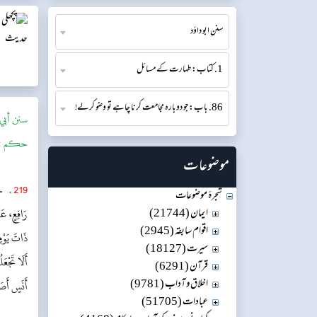
سنن ابو داؤد
1. کتاب: طہارت کے مسائل
86. باب: جو دوبارہ مجامعت کرنا چاہے تو وضو کرلے!
سنن أبي 
حکم :
موضوعات
219
.
حَ
شجرۂ موضوعات
ایمان (21744)
رَافِعٍ، عَن
اقوام سابقہ (2945)
ذَاتَ يَوْمٍ
سیرت (18127)
أَلَا تَجْعَ
قرآن (6291)
اخلاق و آداب (9781)
أَنَسٍ أَصَ
عبادات (51705)