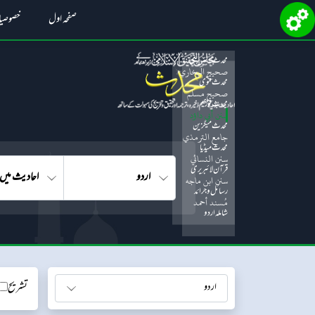
صفحہ اول
خصوصی
محدث لائبریری
صحيح البخاري
محدث فتویٰ
صحيح مسلم
محدث فورم
سنن أبي داؤد
محدث میگزین
جامع الترمذي
محدث میڈیا
سنن النسائي
قرآن لائبریری
سنن ابن ماجه
رسائل و جرائد
مُسند أحمد
شاملہ اردو
تشریح