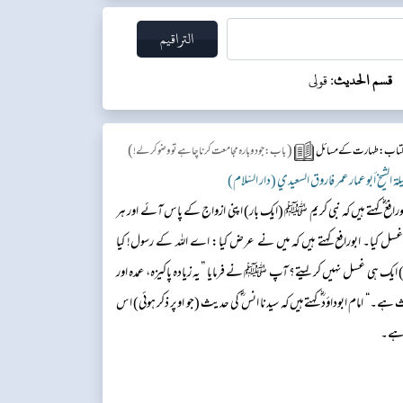
قسم الحديث:
قولی
)
(
تاب: طہارت کے مسائل
باب: جو دوبارہ مجامعت کرنا چاہے تو وضو کرلے!
بورافع ؓ کہتے ہیں کہ نبی کریم ﷺ (ایک بار) اپنی ازواج کے پاس آئے اور ہر
ل کیا۔ ابورافع کہتے ہیں کہ میں نے عرض کیا: اے اللہ کے رسول! کیا
ایک ہی غسل نہیں کر لیتے؟ آپ ﷺ نے فرمایا ”یہ زیادہ پاکیزہ، عمدہ اور
ے۔“ امام ابوداؤد ؓ کہتے ہیں کہ سیدنا انس ؓ کی حدیث (جو اوپر ذکر ہوئی) اس
 ہے۔