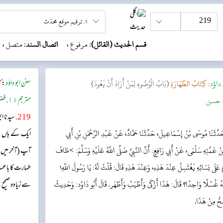
قسم الحديث (القائل):
مرفوع ،
اتصال السند:
متصل ،
داؤد
:
كِتَابُ الطَّهَارَةِ
(بَابُ الْوُضُوءِ لِمَنْ أَرَادَ أَنْ يَعُودَ)
سنن ابو داؤد
:
ک
حسن
مترجم:
١. فضيلة الشيخ أبو عمار عمر فاروق السعيدي (دار السّلام)
219
.
سیدنا ا
دَّثَنَا مُوسَى بْنُ إِسْمَاعِيلَ، حَدَّثَنَا حَمَّادٌ، عَنْ عَبْدِ الرَّحْمَنِ بْنِ أَبِي
ایک کے ہاں غس
ْ عَمَّتِهِ سَلْمَى، عَنْ أَبِي رَافِعٍ: أَنَّ النَّبِيَّ صَلَّى اللَّهُ عَلَيْهِ وَسَلَّمَ: >طَافَ
آپ (آخر میں) 
 عَلَى نِسَائِهِ يَغْتَسِلُ عِنْدَ هَذِهِ، وَعِنْدَ هَذِهِ قَالَ: قُلْتُ لَهُ: يَا رَسُولَ اللَّهِ!
طہارت کا باعث ہ
لُهُ غُسْلًا وَاحِدًا؟ قَالَ: هَذَا أَزْكَى وَأَطْيَبُ وَأَطْهَر. قَالَ أَبُو دَاوُد: وَحَدِيثُ
سے زیادہ صحیح
حُّ مِنْ هَذَا.