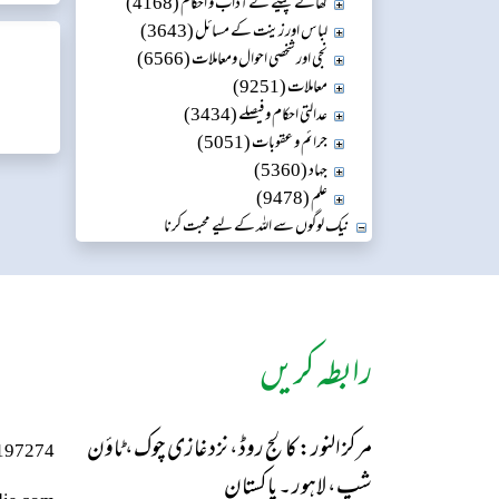
کھانے پینے کے آداب و احکام (4168)
لباس اور زینت کے مسائل (3643)
نجی اور شخصی احوال ومعاملات (6566)
معاملات (9251)
عدالتی احکام و فیصلے (3434)
جرائم و عقوبات (5051)
جہاد (5360)
علم (9478)
نیک لوگوں سے اللہ کے لیے محبت کرنا
رابطہ کریں
مرکز النور: کالج روڈ، نزد غازی چوک، ٹاؤن
197274
شپ، لاہور ۔ پاکستان