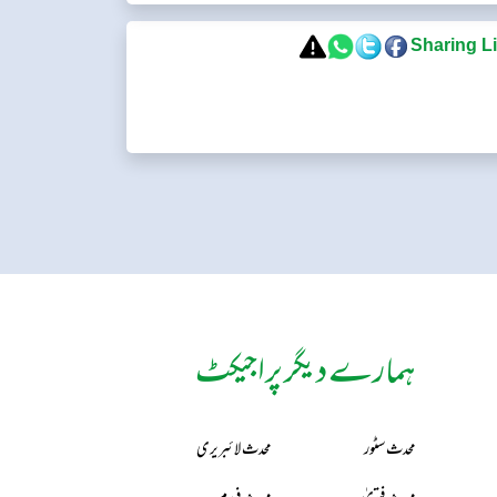
ہمارے دیگر پراجیکٹ
محدث سٹور
محدث لائبریری