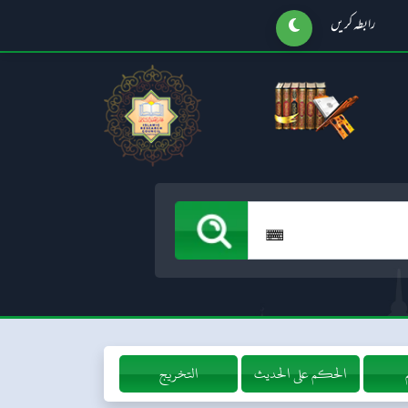
رابطہ کریں
التخريج