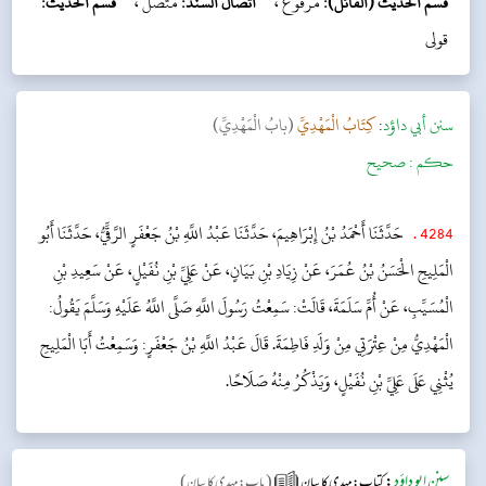
قسم الحديث (القائل):
مرفوع ،
اتصال السند:
متصل ،
قسم الحديث:
قولی
سنن أبي داؤد
:
كِتَابُ الْمَهْدِيِّ
(بابُ الْمَهْدِيِّ)
حکم :
صحیح
4284
.
حَدَّثَنَا أَحْمَدُ بْنُ إِبْرَاهِيمَ، حَدَّثَنَا عَبْدُ اللَّهِ بْنُ جَعْفَرٍ الرَّقِّيُّ، حَدَّثَنَا أَبُو
الْمَلِيحِ الْحَسَنُ بْنُ عُمَرَ، عَنْ زِيَادِ بْنِ بَيَانٍ، عَنْ عَلِيِّ بْنِ نُفَيْلٍ، عَنْ سَعِيدِ بْنِ
الْمُسَيِّبِ، عَنْ أُمِّ سَلَمَةَ، قَالَتْ: سَمِعْتُ رَسُولَ اللَّهِ صَلَّى اللَّهُ عَلَيْهِ وَسَلَّمَ يَقُولُ:
الْمَهْدِيُّ مِنْ عِتْرَتِي مِنْ وَلَدِ فَاطِمَةَ. قَالَ عَبْدُ اللَّهِ بْنُ جَعْفَرٍ: وَسَمِعْتُ أَبَا الْمَلِيحِ
يُثْنِي عَلَى عَلِيِّ بْنِ نُفَيْلٍ، وَيَذْكُرُ مِنْهُ صَلَاحًا.
سنن ابو داؤد
:
(
)
کتاب: مہدی کا بیان
باب: مہدی کا بیان