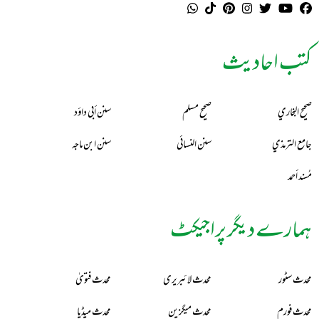
کتب احادیث
صحيح البخاري
صحيح مسلم
سنن أبي داؤد
جامع الترمذي
سنن النسائي
سنن ابن ماجه
مُسند أحمد
ہمارے دیگر پراجیکٹ
محدث سٹور
محدث لائبریری
محدث فتویٰ
محدث فورم
محدث میگزین
محدث میڈیا