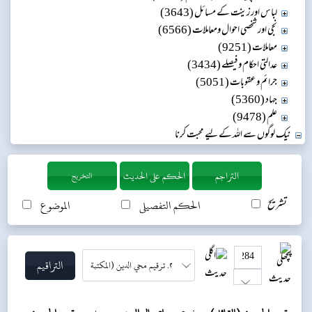
لباس اور زینت کے مسائل (3643)
نجی اور شخصی احوال ومعاملات (6566)
معاملات (9251)
عدالتی احکام و فیصلے (3434)
جرائم و عقوبات (5051)
جہاد (5360)
علم (9478)
نیک لوگوں سے اللہ کے لیے محبت کرنا
التخريج
تشریح
الحکم التفصیلی
الموضوع