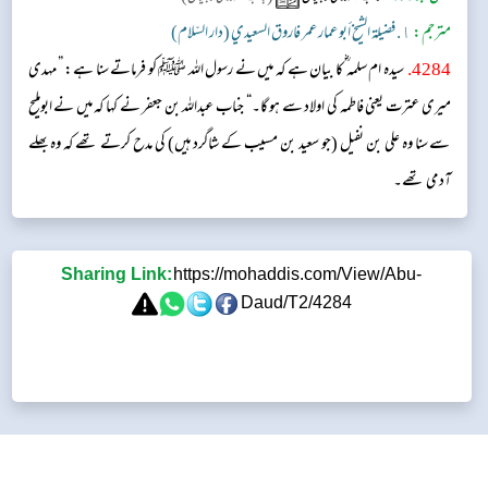
مترجم:
١. فضيلة الشيخ أبو عمار عمر فاروق السعيدي (دار السّلام)
4284
.
سیدہ ام سلمہ‬ ؓ ک‬ا بیان ہے کہ میں نے رسول اللہ ﷺ کو فرماتے سنا ہے: ”مہدی
میری عترت یعنی فاطمہ کی اولاد سے ہو گا۔“ جناب عبداللہ بن جعفر نے کہا کہ میں نے ابوملیح
سے سنا وہ علی بن نفیل (جو سعید بن مسیب کے شاگرد ہیں) کی مدح کرتے تھے کہ وہ بھلے
آدمی تھے۔
Sharing Link:
https://mohaddis.com/View/Abu-
Daud/T2/4284