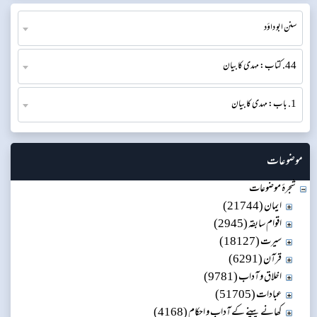
سنن ابو داؤد
44. کتاب: مہدی کا بیان
1. باب: مہدی کا بیان
موضوعات
شجرۂ موضوعات
ایمان (21744)
اقوام سابقہ (2945)
سیرت (18127)
قرآن (6291)
اخلاق و آداب (9781)
عبادات (51705)
کھانے پینے کے آداب و احکام (4168)