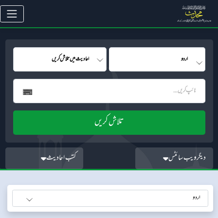
دیگر ویب سائٹس
کتب احادیث