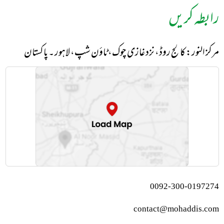
رابطہ کریں
مرکز النور: کالج روڈ، نزد غازی چوک، ٹاؤن شپ، لاہور ۔ پاکستان
0092-300-0197274
contact@mohaddis.com