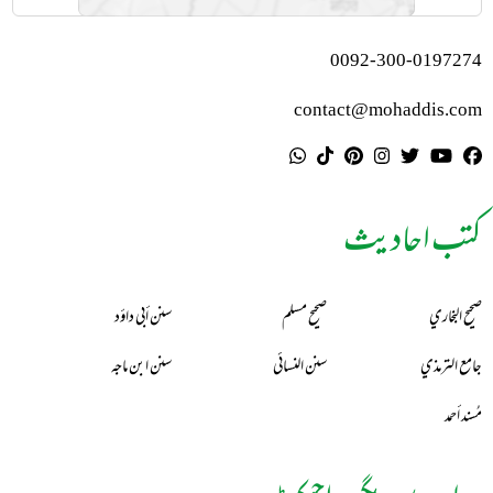
0092-300-0197274
contact@mohaddis.com
کتب احادیث
صحيح البخاري
صحيح مسلم
سنن أبي داؤد
جامع الترمذي
سنن النسائي
سنن ابن ماجه
مُسند أحمد