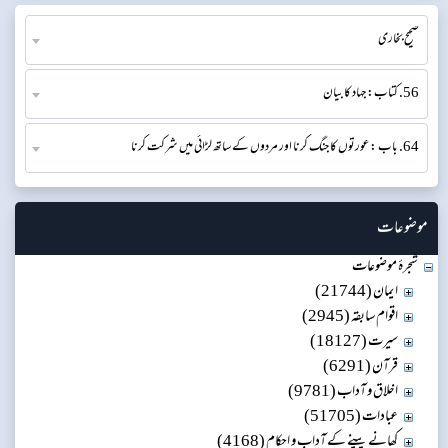
صحیح بخاری
56. کتاب: جہاد کا بیان
64. باب : عورتوں کا جنگ کرنا اور مردوں کے ساتھ لڑائی میں شرکت کرنا
موضوعات
شجرۂ موضوعات
ایمان (21744)
اقوام سابقہ (2945)
سیرت (18127)
قرآن (6291)
اخلاق و آداب (9781)
عبادات (51705)
کھانے پینے کے آداب و احکام (4168)