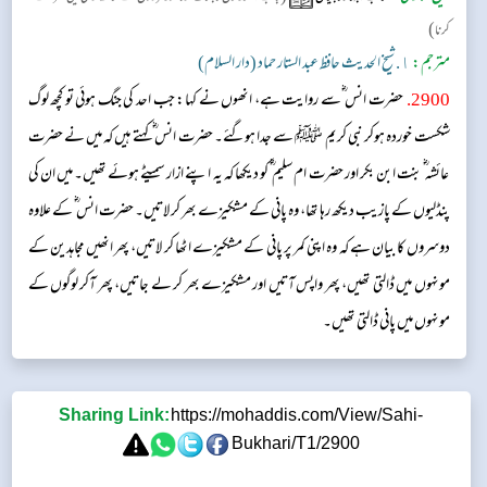
)
کرنا
مترجم:
١. شیخ الحدیث حافظ عبد الستار حماد (دار السلام)
2900
.
حضرت انس ؓسے روایت ہے، انھوں نے کہا: جب احد کی جنگ ہوئی تو کچھ لوگ
شکست خوردہ ہوکر نبی کریم ﷺ سے جدا ہوگئے۔ حضرت انس ؓ کہتے ہیں کہ میں نے حضرت
عائشہ ؓ بنت ابن بکر اور حضرت ام سلیم ؓ کو دیکھا کہ یہ اپنے ازار سمیٹے ہوئے تھیں۔ میں ان کی
پنڈلیوں کے پازیب دیکھ رہا تھا، وہ پانی کے مشکیزے بھر کر لاتیں۔ حضرت انس ؓ کے علاوہ
دوسروں کا بیان ہے کہ وہ اپنی کمر پر پانی کے مشکیزے اٹھا کر لاتیں، پھر انھیں مجاہدین کے
مونہوں میں ڈالتی تھیں، پھر واپس آتیں اور مشکیزے بھر کر لے جاتیں، پھر آکر لوگوں کے
مونہوں میں پانی ڈالتی تھیں۔
Sharing Link:
https://mohaddis.com/View/Sahi-
Bukhari/T1/2900