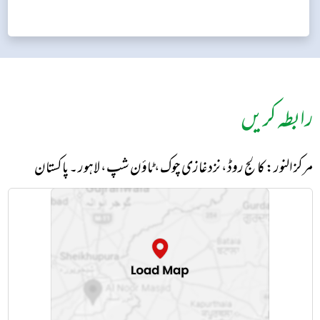
رابطہ کریں
مرکز النور: کالج روڈ، نزد غازی چوک، ٹاؤن شپ، لاہور ۔ پاکستان