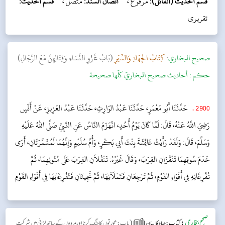
قسم الحديث (القائل):
مرفوع ،
اتصال السند:
متصل ،
قسم الحديث:
تقریری
‌صحيح البخاري
:
كِتَابُ الجِهَادِ وَالسِّيَرِ
(بَابُ غَزْوِ النِّسَاءِ وَقِتَالِهِنَّ مَعَ الرِّجَالِ)
حکم :
أحاديث صحيح البخاريّ كلّها صحيحة
2900
.
حَدَّثَنَا أَبُو مَعْمَرٍ، حَدَّثَنَا عَبْدُ الوَارِثِ، حَدَّثَنَا عَبْدُ العَزِيزِ، عَنْ أَنَسٍ
رَضِيَ اللَّهُ عَنْهُ، قَالَ: لَمَّا كَانَ يَوْمُ أُحُدٍ، انْهَزَمَ النَّاسُ عَنِ النَّبِيِّ صَلَّى اللهُ عَلَيْهِ
وَسَلَّمَ، قَالَ: وَلَقَدْ رَأَيْتُ عَائِشَةَ بِنْتَ أَبِي بَكْرٍ، وَأُمَّ سُلَيْمٍ وَإِنَّهُمَا لَمُشَمِّرَتَانِ، أَرَى
خَدَمَ سُوقِهِمَا تَنْقُزَانِ القِرَبَ، وَقَالَ غَيْرُهُ: تَنْقُلاَنِ القِرَبَ عَلَى مُتُونِهِمَا، ثُمَّ
تُفْرِغَانِهِ فِي أَفْوَاهِ القَوْمِ، ثُمَّ تَرْجِعَانِ فَتَمْلَآَنِهَا، ثُمَّ تَجِيئَانِ فَتُفْرِغَانِهَا فِي أَفْوَاهِ القَوْمِ
صحیح بخاری
:
(
کتاب: جہاد کا بیان
باب : عورتوں کا جنگ کرنا اور مردوں کے ساتھ لڑائی میں شرکت