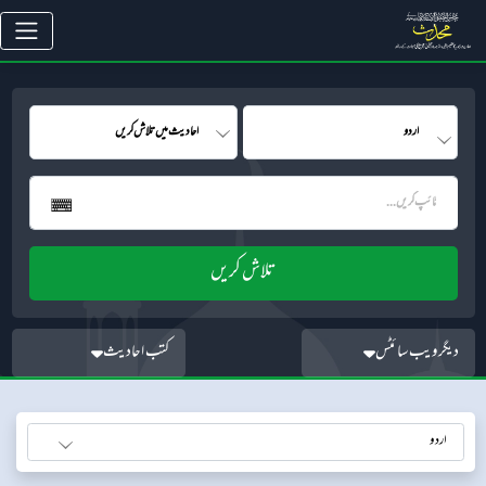
دیگر ویب سائٹس
کتب احادیث