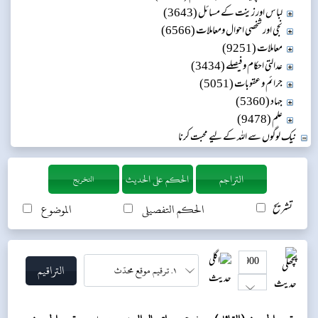
لباس اور زینت کے مسائل (3643)
نجی اور شخصی احوال ومعاملات (6566)
معاملات (9251)
عدالتی احکام و فیصلے (3434)
جرائم و عقوبات (5051)
جہاد (5360)
علم (9478)
نیک لوگوں سے اللہ کے لیے محبت کرنا
التخريج
تشریح
الحکم التفصیلی
الموضوع