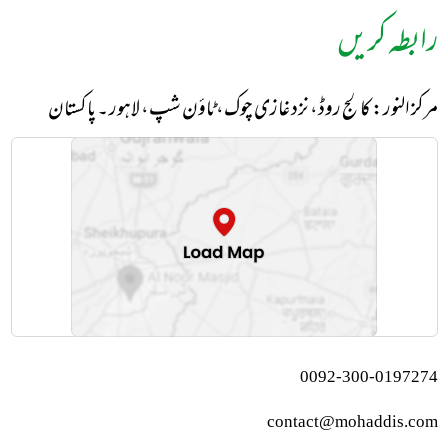
رابطہ کریں
مرکز النور: کالج روڈ، نزد غازی چوک، ٹاؤن شپ، لاہور ۔ پاکستان
0092-300-0197274
contact@mohaddis.com