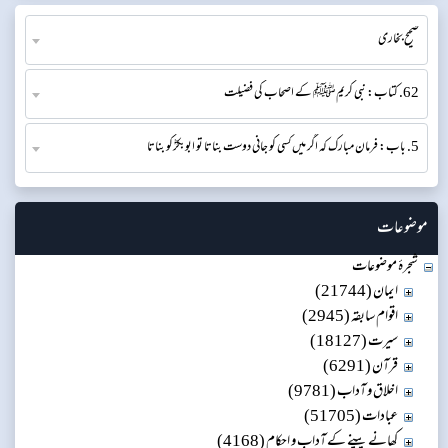
صحیح بخاری
62. کتاب: نبی کریمﷺ کے اصحاب کی فضیلت
5. باب: فرمان مبارک کہ اگر میں کسی کو جانی دوست بناتا تو ابوبکرؓکو بناتا
موضوعات
شجرۂ موضوعات
ایمان (21744)
اقوام سابقہ (2945)
سیرت (18127)
قرآن (6291)
اخلاق و آداب (9781)
عبادات (51705)
کھانے پینے کے آداب و احکام (4168)