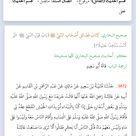
قسم الحديث (القائل):
مرفوع ،
اتصال السند:
متصل ،
قسم الحديث:
فعلی
‌صحيح البخاري
:
کِتَابُ فَضَائِلِ أَصْحَابِ النَّبِيِّ ﷺ
(بَابُ قَوْلِ النَّبِيِّ ﷺ: «لَوْ
كُنْتُ مُتَّخِذًا خَلِيلًا»)
حکم :
أحاديث صحيح البخاريّ كلّها صحيحة
ترجمة الباب:
قَالَهُ أَبُو سَعِيدٍ
3672
.
حَدَّثَنَا قُتَيْبَةُ بْنُ سَعِيدٍ عَنْ مَالِكٍ عَنْ عَبْدِ الرَّحْمَنِ بْنِ الْقَاسِمِ عَنْ
أَبِيهِ عَنْ عَائِشَةَ رَضِيَ اللَّهُ عَنْهَا أَنَّهَا قَالَتْ خَرَجْنَا مَعَ رَسُولِ اللَّهِ صَلَّى اللَّهُ عَلَيْهِ
وَسَلَّمَ فِي بَعْضِ أَسْفَارِهِ حَتَّى إِذَا كُنَّا بِالْبَيْدَاءِ أَوْ بِذَاتِ الْجَيْشِ انْقَطَعَ عِقْدٌ لِي
فَأَقَامَ رَسُولُ اللَّهِ صَلَّى اللَّهُ عَلَيْهِ وَسَلَّمَ عَلَى الْتِمَاسِهِ وَأَقَامَ النَّاسُ مَعَهُ وَلَيْسُوا عَلَى
مَاءٍ وَلَيْسَ مَعَهُمْ مَاءٌ فَأَتَى النَّاسُ أَبَا بَكْرٍ فَقَالُوا أَلَا تَرَى مَا صَنَعَتْ عَائِشَةُ