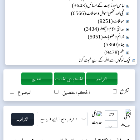
لباس اور زینت کے مسائل (3643)
نجی اور شخصی احوال ومعاملات (6566)
معاملات (9251)
عدالتی احکام و فیصلے (3434)
جرائم و عقوبات (5051)
جہاد (5360)
علم (9478)
نیک لوگوں سے اللہ کے لیے محبت کرنا
التخريج
تشریح
الحکم التفصیلی
الموضوع