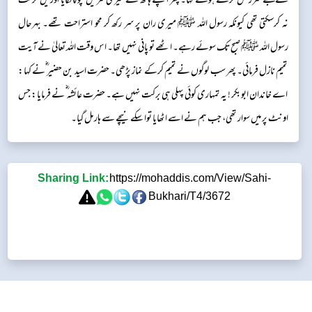
نے مجھے سرزنش کرتے ہوئے کہا۔ پھر اپنے ہاتھ سے میری کمر میں کچوکا لگایا اورمیں حرکت
نہ کرسکتی تھی کیونکہ رسول اللہ ﷺ میری ران پر سر رکھ کر محو استراحت تھے۔ بہرحال
رسول اللہ ﷺ صبح تک سوئے رہے۔ اٹھے تو پانی نہیں تھا۔ اس وقت اللہ تعالیٰ نے آیت
تمیم نازل فرمائی۔ پھر سب لوگوں نے تمیم کرکے نماز پڑھی۔ حضرت اسید بن حضیر ؓنے کہا:
اے خاندان ابوبکر ! یہ تمہاری کوئی پہلی ہی برکت نہیں ہے۔ حضرت عائشہ ؓ نے فرمایا: جس
اونٹ پر میں سوار تھی، جب ہم نے اسے اٹھایا توا سکےنیچے سے ہار مل گیا۔
Sharing Link:
https://mohaddis.com/View/Sahi-
Bukhari/T4/3672