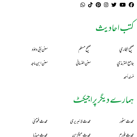
کتب احادیث
صحيح البخاري
صحيح مسلم
سنن أبي داؤد
جامع الترمذي
سنن النسائي
سنن ابن ماجه
مُسند أحمد
ہمارے دیگر پراجیکٹ
محدث سٹور
محدث لائبریری
محدث فتویٰ
محدث فورم
محدث میگزین
محدث میڈیا