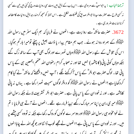
ترجمۃ الباب:
یہ ابوسعید ؓ سے مروی ہے۔اس باب کے ذیل میں بہت سی روایات درج کی گئی ہیں جن سے کسی
نہ کسی طرح سے حضرت سید نا ابوبکر صدیق کی فضیلت نکلتی ہے۔ اس نکتہ کو سمجھ کر مندرجہ ذیل روایات کا مطالعہ
کرنا نہایت ضروری ہے۔
3672
.
حضرت عائشہ ؓسے روایت ہے، انھوں نے فرمایا کہ ہم ایک سفر میں رسول اللہ
ﷺ کے ہمراہ روانہ ہوئے۔ جب ہم مقام بیداء یا ذات جیش پر پہنچے تومیرا ہار گم ہوگیا۔
اس کی تلاش کے لیے رسول اللہ ﷺ وہاں ٹھہرے اور لوگ بھی آپ کے ساتھ رُک گئے
جبکہ وہاں کوئی پانی(کا چشمہ) نہیں تھا اور نہ صحابہ کرام رضوان اللہ عنھم اجمعین ہی کے پاس
پانی تھا۔ لوگ حضرت ابوبکر ؓ کے پاس آکرکہنے لگے: آپ نہیں دیکھتے کہ عائشہ ؓ نے کیا کام
کردکھایاہے؟انھوں نے رسول اللہ ﷺ کو دیگر لوگوں سمیت ٹھہرا رکھا ہے۔ یہاں نہ پانی
کاچشمہ ہے۔ اور نہ خود ان کے پاس پانی ہے۔ حضرت ابو بکر تشریف لائے جبکہ رسول اللہ
ﷺ میری ران پر اپنا سر مبارک رکھے نبیذ فرمارہے تھے۔ انھوں نے آتے ہی فرمایا: تم
نے خوامخواہ ہی رسول اللہ ﷺ اور دوسرے لوگوں کو روک رکھاہے جبکہ نہ تو وہ کسی چشمے پر
ہیں۔ اور نہ خود ان کے پاس پانی ہے؟انھوں نے مجھے خوب ڈانٹا اور جو کچھ اللہ نے چاہا انہوں