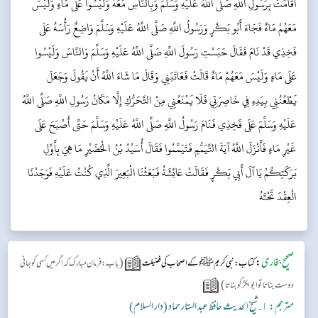
أَقَامَتْ بِرَسُولِ اللَّهِ صَلَّى اللَّهُ عَلَيْهِ وَسَلَّمَ وَبِالنَّاسِ مَعَهُ وَلَيْسُوا عَلَى مَاءٍ وَلَيْسَ
مَعَهُمْ مَاءٌ فَجَاءَ أَبُو بَكْرٍ وَرَسُولُ اللَّهِ صَلَّى اللَّهُ عَلَيْهِ وَسَلَّمَ وَاضِعٌ رَأْسَهُ عَلَى
فَخِذِي قَدْ نَامَ فَقَالَ حَبَسْتِ رَسُولَ اللَّهِ صَلَّى اللَّهُ عَلَيْهِ وَسَلَّمَ وَالنَّاسَ وَلَيْسُوا
عَلَى مَاءٍ وَلَيْسَ مَعَهُمْ مَاءٌ قَالَتْ فَعَاتَبَنِي وَقَالَ مَا شَاءَ اللَّهُ أَنْ يَقُولَ وَجَعَلَ
يَطْعُنُنِي بِيَدِهِ فِي خَاصِرَتِي فَلَا يَمْنَعُنِي مِنْ التَّحَرُّكِ إِلَّا مَكَانُ رَسُولِ اللَّهِ صَلَّى اللَّهُ
عَلَيْهِ وَسَلَّمَ عَلَى فَخِذِي فَنَامَ رَسُولُ اللَّهِ صَلَّى اللَّهُ عَلَيْهِ وَسَلَّمَ حَتَّى أَصْبَحَ عَلَى
غَيْرِ مَاءٍ فَأَنْزَلَ اللَّهُ آيَةَ التَّيَمُّمِ فَتَيَمَّمُوا فَقَالَ أُسَيْدُ بْنُ الْحُضَيْرِ مَا هِيَ بِأَوَّلِ
بَرَكَتِكُمْ يَا آلَ أَبِي بَكْرٍ فَقَالَتْ عَائِشَةُ فَبَعَثْنَا الْبَعِيرَ الَّذِي كُنْتُ عَلَيْهِ فَوَجَدْنَا
الْعِقْدَ تَحْتَهُ
صحیح بخاری
:
(
کتاب: نبی کریمﷺ کے اصحاب کی فضیلت
باب: فرمان مبارک کہ اگر میں کسی کو جانی
)
دوست بناتا تو ابوبکرؓکو بناتا
مترجم:
١. شیخ الحدیث حافظ عبد الستار حماد (دار السلام)