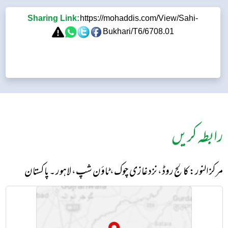
Sharing Link:
https://mohaddis.com/View/Sahi-
Bukhari/T6/6708.01
رابطہ کریں
مرکز النور: کالج روڈ، نزد غازی چوک، ٹاؤن شپ، لاہور ۔ پاکستان