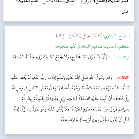
قسم الحديث (القائل):
مرفوع
اتصال السند:
متصل
قسم الحديث:
قولی
‌صحيح البخاري
:
كِتَابُ الحِيَلِ
(بَابٌ: فِي الزَّكَاةِ)
حکم :
أحاديث صحيح البخاريّ كلّها صحيحة
ترجمۃ الباب:
وَأَنْ لاَ يُفَرَّقَ بَيْنَ مُجْتَمِعٍ، وَلاَ يُجْمَعَ بَيْنَ مُتَفَرِّقٍ، خَشْيَةَ الصَّدَقَةِ
6708.01
.
وَقَالَ رَسُولُ اللَّهِ صَلَّى اللَّهُ عَلَيْهِ وَسَلَّمَ إِذَا مَا رَبُّ النَّعَمِ لَمْ يُعْطِ حَقَّهَا
تُسَلَّطُ عَلَيْهِ يَوْمَ الْقِيَامَةِ فَتَخْبِطُ وَجْهَهُ بِأَخْفَافِهَا وَقَالَ بَعْضُ النَّاسِ فِي رَجُلٍ لَهُ
إِبِلٌ فَخَافَ أَنْ تَجِبَ عَلَيْهِ الصَّدَقَةُ فَبَاعَهَا بِإِبِلٍ مِثْلِهَا أَوْ بِغَنَمٍ أَوْ بِبَقَرٍ أَوْ
بِدَرَاهِمَ فِرَارًا مِنْ الصَّدَقَةِ بِيَوْمٍ احْتِيَالًا فَلَا بَأْسَ عَلَيْهِ وَهُوَ يَقُولُ إِنْ زَكَّى إِبِلَهُ
قَبْلَ أَنْ يَحُولَ الْحَوْلُ بِيَوْمٍ أَوْ بِسِتَّةٍ جَازَتْ عَنْهُ