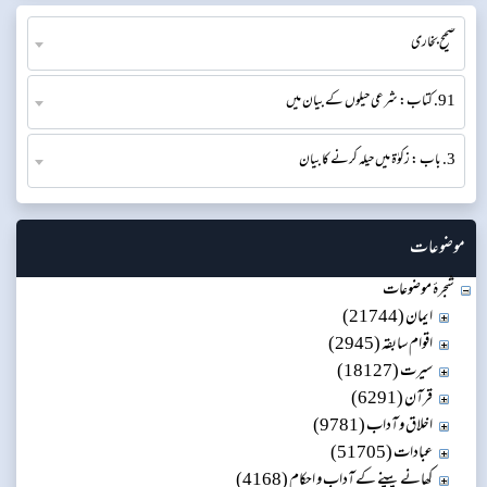
صحیح بخاری
91. کتاب: شرعی حیلوں کے بیان میں
3. باب : زکوٰۃ میں حیلہ کرنے کا بیان
موضوعات
شجرۂ موضوعات
ایمان (21744)
اقوام سابقہ (2945)
سیرت (18127)
قرآن (6291)
اخلاق و آداب (9781)
عبادات (51705)
کھانے پینے کے آداب و احکام (4168)