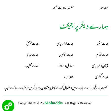
مسند احمد
سلسلہ احادیث صحیحہ
ہمارے دیگر پراجیکٹ
محدث سٹور
محدث لائبریری
محدث فتویٰ
محدث فورم
محدث میگزین
محدث میڈیا
قرآن لائبریری
رسائل و جرائد
محدث خطیب
محدث گیلری
شاملہ اردو
خصوصیات
کچھ ہمارے بارے میں
استعمال کرنے کا طریقہ
تعاون
رابطہ کریں
موضوعات
سائٹ میپ
Mohaddis
Copyright © 2026
. All Rights Reserved.