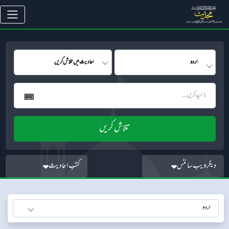
دیگر ویب سائٹس
کتب احادیث