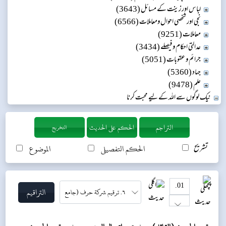
لباس اور زینت کے مسائل (3643)
نجی اور شخصی احوال ومعاملات (6566)
معاملات (9251)
عدالتی احکام و فیصلے (3434)
جرائم و عقوبات (5051)
جہاد (5360)
علم (9478)
نیک لوگوں سے اللہ کے لیے محبت کرنا
التخريج
تشریح
الحکم التفصیلی
الموضوع