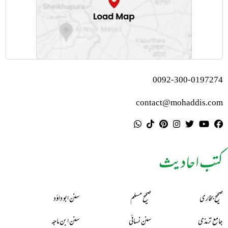
0092-300-0197274
contact@mohaddis.com
کتب احادیث
صحیح بخاری
صحیح مسلم
سنن ابو داؤد
جامع ترمذی
سنن نسائی
سنن ابن ماجہ