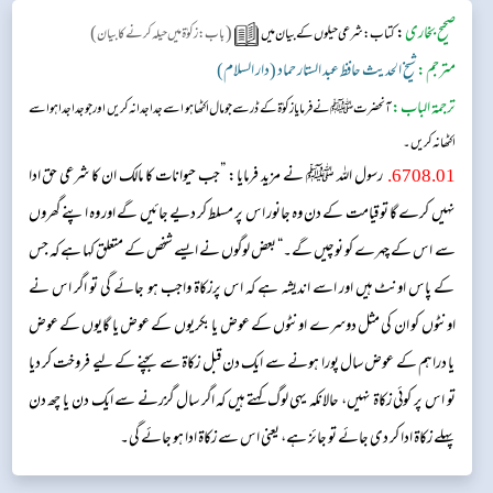
صحیح بخاری
:
(
)
کتاب: شرعی حیلوں کے بیان میں
باب : زکوٰۃ میں حیلہ کرنے کا بیان
مترجم:
شیخ الحدیث حافظ عبد الستار حماد (دار السلام)
ترجمۃ الباب:
آنحضرتﷺ نے فرمایا زکوٰۃ کے ڈر سے جو مال اکٹھا ہو اسے جدا جدا نہ کریں اور جو جدا جدا ہو اسے
اکٹھا نہ کریں۔
6708.01
.
رسول اللہ ﷺ نے مزید فرمایا: ”جب حیوانات کا مالک ان کا شرعی حق ادا
نہیں کرے گا تو قیامت کے دن وہ جانور اس پر مسلط کر دیے جائیں گے اور وہ اپنے گھروں
سے اس کے چہرے کو نوچیں گے۔“ بعض لوگوں نے ایسے شخص کے متعلق کہا ہے کہ جس
کے پاس اونٹ ہیں اور اسے اندیشہ ہے کہ اس پرزکاۃ واجب ہو جائے گی تو اگر اس نے
اونٹوں کو ان کی مثل دوسرے اونٹوں کے عوض یا بکریوں کے عوض یا گایوں کے عوض
یا دراہم کے عوض سال پورا ہونے سے ایک دن قبل زکاۃ سے بچنے کے لیے فروخت کر دیا
تو اس پر کوئی زکاۃ نہیں، حالانکہ یہی لوگ کہتے ہیں کہ اگر سال گزرنے سے ایک دن یا چھ دن
پہلے زکاۃ ادا کر دی جائے تو جائز ہے، یعنی اس سے زکاۃ ادا ہو جائے گی۔