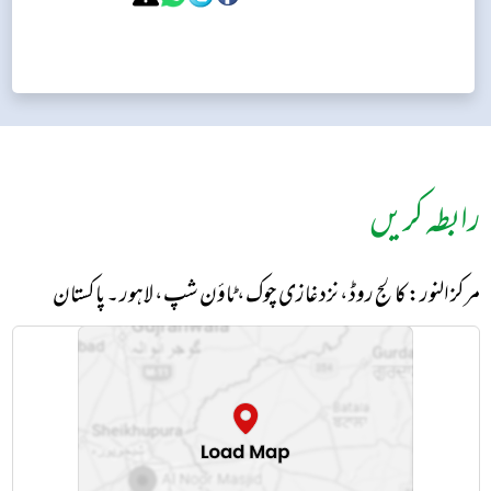
رابطہ کریں
مرکز النور: کالج روڈ، نزد غازی چوک، ٹاؤن شپ، لاہور ۔ پاکستان