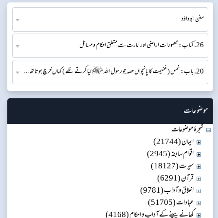
سنن ابو داؤد
26. کتاب: محصورات اراضی اور امارت سے متعلق احکام و مسائل
20. باب: خمس ( غنیمت کا پانچواں حصہ جو رسول اللہ ﷺ لیا کرتے تھے ) کہاں خرچ ہوتا تھا اور قرابت داروں کے حصے کا بیان
موضوعات
شجرۂ موضوعات
ایمان (21744)
اقوام سابقہ (2945)
سیرت (18127)
قرآن (6291)
اخلاق و آداب (9781)
عبادات (51705)
کھانے پینے کے آداب و احکام (4168)