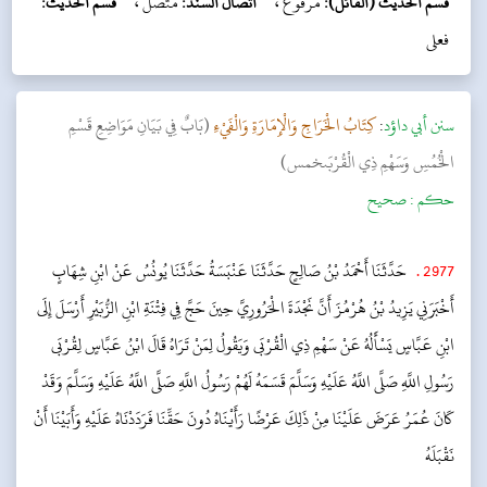
قسم الحديث (القائل):
مرفوع ،
اتصال السند:
متصل ،
قسم الحديث:
فعلی
سنن أبي داؤد
:
كِتَابُ الْخَرَاجِ وَالْإِمَارَةِ وَالْفَيْءِ
(بَابٌ فِي بَيَانِ مَوَاضِعِ قَسْمِ
الْخُمُسِ وَسَهْمِ ذِي الْقُرْبَىخمس)
حکم :
صحیح
2977
.
حَدَّثَنَا أَحْمَدُ بْنُ صَالِحٍ حَدَّثَنَا عَنْبَسَةُ حَدَّثَنَا يُونُسُ عَنْ ابْنِ شِهَابٍ
أَخْبَرَنِي يَزِيدُ بْنُ هُرْمُزَ أَنَّ نَجْدَةَ الْحَرُورِيَّ حِينَ حَجَّ فِي فِتْنَةِ ابْنِ الزُّبَيْرِ أَرْسَلَ إِلَى
ابْنِ عَبَّاسٍ يَسْأَلُهُ عَنْ سَهْمِ ذِي الْقُرْبَى وَيَقُولُ لِمَنْ تَرَاهُ قَالَ ابْنُ عَبَّاسٍ لِقُرْبَى
رَسُولِ اللَّهِ صَلَّى اللَّهُ عَلَيْهِ وَسَلَّمَ قَسَمَهُ لَهُمْ رَسُولُ اللَّهِ صَلَّى اللَّهُ عَلَيْهِ وَسَلَّمَ وَقَدْ
كَانَ عُمَرُ عَرَضَ عَلَيْنَا مِنْ ذَلِكَ عَرْضًا رَأَيْنَاهُ دُونَ حَقِّنَا فَرَدَدْنَاهُ عَلَيْهِ وَأَبَيْنَا أَنْ
نَقْبَلَهُ