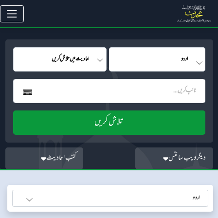
دیگر ویب سائٹس
کتب احادیث