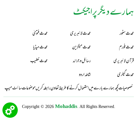
ہمارے دیگر پراجیکٹ
محدث سٹور
محدث لائبریری
محدث فتویٰ
محدث فورم
محدث میگزین
محدث میڈیا
قرآن لائبریری
رسائل و جرائد
محدث خطیب
محدث گیلری
شاملہ اردو
خصوصیات
کچھ ہمارے بارے میں
استعمال کرنے کا طریقہ
تعاون
رابطہ کریں
موضوعات
سائٹ میپ
Mohaddis
Copyright © 2026
. All Rights Reserved.