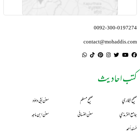
0092-300-0197274
contact@mohaddis.com
کتب احادیث
صحيح البخاري
صحيح مسلم
سنن أبي داؤد
جامع الترمذي
سنن النسائي
سنن ابن ماجه
مُسند أحمد