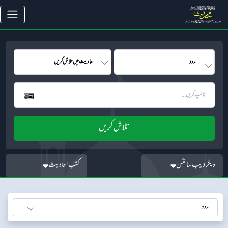
دیگر ویب سائٹس
کتب احادیث