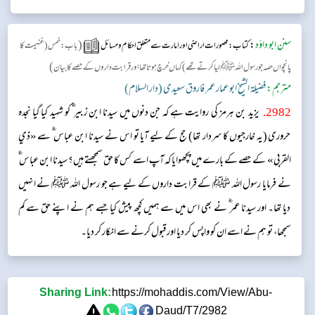
سنن ابو داؤد
:
(
کتاب: محصورات اراضی اور امارت سے متعلق احکام و مسائل
باب: خمس ( غنیمت کا
)
پانچواں حصہ جو رسول اللہ ﷺ لیا کرتے تھے ) کہاں خرچ ہوتا تھا اور قرابت داروں کے حصے کا بیان
مترجم:
فضیلۃ الشیخ ابو عمار عمر فاروق سعیدی (دار السلام)
2982
.
یزید بن ہرمز کی روایت ہے کہ جن دنوں میں سیدنا ابن زبیر ؓ کو شہید کیا گیا نجدہ
حروری (یہ خارجیوں کا سردار تھا) حج کے لیے آیا تو اس نے سیدنا ابن عباس ؓ سے «ذي
القربى» کے حصے کے بارے میں پچھوایا کہ آپ اسے کس کا حق سمجھتے ہیں؟ سیدنا ابن عباس ؓ
نے فرمایا رسول اللہ ﷺ کے قرابت داروں کے لیے ہے جو رسول اللہ ﷺ نے انہیں
دیا تھا۔ اور سیدنا عمر ؓ نے بھی اس میں سے ہمیں کچھ پیش کیا جسے ہم نے اپنے حق سے کم
سمجھا، تو ہم نے اسے ان کو واپس کر دیا اور قبول کرنے سے انکار کر دیا۔
Sharing Link:
https://mohaddis.com/View/Abu-
Daud/T7/2982