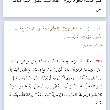
قسم الحديث (القائل):
مرفوع
اتصال السند:
متصل
قسم الحديث:
فعلی
سنن أبي داؤد
:
كِتَابُ الْخَرَاجِ وَالْإِمَارَةِ وَالْفَيْءِ
(بَابٌ فِي بَيَانِ مَوَاضِعِ قَسْمِ
الْخُمُسِ وَسَهْمِ ذِي الْقُرْبَىخمس)
حکم :
صحیح
2982
.
حَدَّثَنَا أَحْمَدُ بْنُ صَالِحٍ حَدَّثَنَا عَنْبَسَةُ حَدَّثَنَا يُونُسُ عَنْ ابْنِ شِهَابٍ
أَخْبَرَنِي يَزِيدُ بْنُ هُرْمُزَ أَنَّ نَجْدَةَ الْحَرُورِيَّ حِينَ حَجَّ فِي فِتْنَةِ ابْنِ الزُّبَيْرِ أَرْسَلَ إِلَى
ابْنِ عَبَّاسٍ يَسْأَلُهُ عَنْ سَهْمِ ذِي الْقُرْبَى وَيَقُولُ لِمَنْ تَرَاهُ قَالَ ابْنُ عَبَّاسٍ لِقُرْبَى
رَسُولِ اللَّهِ صَلَّى اللَّهُ عَلَيْهِ وَسَلَّمَ قَسَمَهُ لَهُمْ رَسُولُ اللَّهِ صَلَّى اللَّهُ عَلَيْهِ وَسَلَّمَ وَقَدْ
كَانَ عُمَرُ عَرَضَ عَلَيْنَا مِنْ ذَلِكَ عَرْضًا رَأَيْنَاهُ دُونَ حَقِّنَا فَرَدَدْنَاهُ عَلَيْهِ وَأَبَيْنَا أَنْ
نَقْبَلَهُ