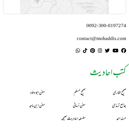
0092-300-0197274
contact@mohaddis.com
کتب احادیث
صحیح بخاری
صحیح مسلم
سنن ابو داؤد
جامع ترمذی
سنن نسائی
سنن ابن ماجہ
مسند احمد
سلسلہ احادیث صحیحہ