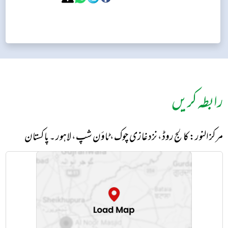
رابطہ کریں
مرکز النور: کالج روڈ، نزد غازی چوک، ٹاؤن شپ، لاہور ۔ پاکستان