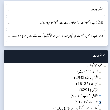
سنن ابو داؤد
26. کتاب: محصورات اراضی اور امارت سے متعلق احکام و مسائل
20. باب: خمس ( غنیمت کا پانچواں حصہ جو رسول اللہ ﷺ لیا کرتے تھے ) کہاں خرچ ہوتا تھا اور قرابت داروں کے حصے کا بیان
موضوعات
شجرۂ موضوعات
ایمان (21744)
اقوام سابقہ (2945)
سیرت (18127)
قرآن (6291)
اخلاق و آداب (9781)
عبادات (51705)
کھانے پینے کے آداب و احکام (4168)