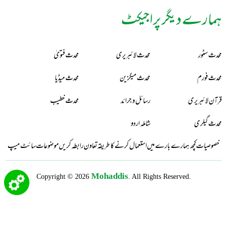
ہمارے دیگر پراجیکٹ
محدث سٹور
محدث لائبریری
محدث فتویٰ
محدث فورم
محدث میگزین
محدث میڈیا
قرآن لائبریری
رسائل و جرائد
محدث خطیب
محدث گیلری
شاملہ اردو
خصوصیات
کچھ ہمارے بارے میں
استعمال کرنے کا طریقہ
تعاون
رابطہ کریں
موضوعات
سائٹ میپ
Mohaddis
Copyright © 2026
. All Rights Reserved.