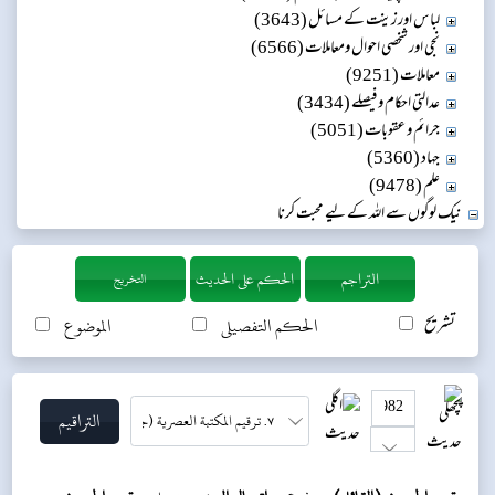
لباس اور زینت کے مسائل (3643)
نجی اور شخصی احوال ومعاملات (6566)
معاملات (9251)
عدالتی احکام و فیصلے (3434)
جرائم و عقوبات (5051)
جہاد (5360)
علم (9478)
نیک لوگوں سے اللہ کے لیے محبت کرنا
التخريج
تشریح
الحکم التفصیلی
الموضوع