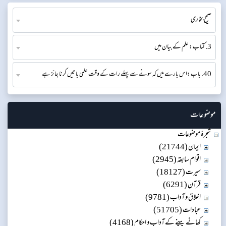
صحیح بخاری
3. کتاب: علم کے بیان میں
40. باب:اس بارے میں کہ سونے سے پہلے رات کے وقت علمی باتیں کرنا جائز ہے
موضوعات
شجرۂ موضوعات
ایمان (21744)
اقوام سابقہ (2945)
سیرت (18127)
قرآن (6291)
اخلاق و آداب (9781)
عبادات (51705)
کھانے پینے کے آداب و احکام (4168)