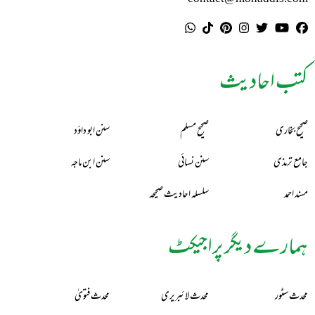
کتب احادیث
صحیح بخاری
صحیح مسلم
سنن ابو داؤد
جامع ترمذی
سنن نسائی
سنن ابن ماجہ
مسند احمد
سلسلہ احادیث صحیحہ
ہمارے دیگر پراجیکٹ
محدث سٹور
محدث لائبریری
محدث فتویٰ