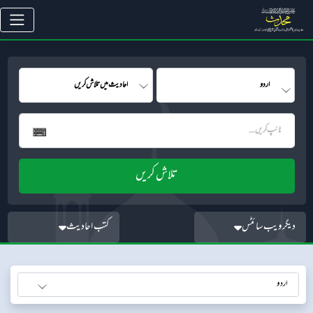
دیگر ویب سائٹس
کتب احادیث