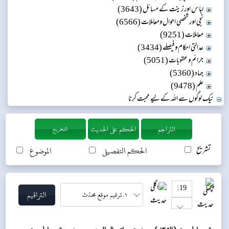
لباس اور زینت کے مسائل (3643)
نجی اور شخصی احوال ومعاملات (6566)
معاملات (9251)
عدالتی احکام و فیصلے (3434)
جرائم و عقوبات (5051)
جہاد (5360)
علم (9478)
نیک لوگوں سے اللہ کے لیے محبت کرنا
التخريج
تشریح
الحکم التفصیلی
الموضوع