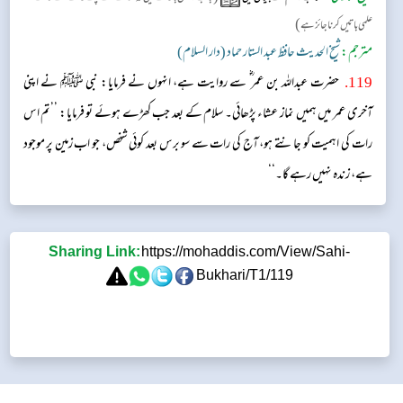
)
علمی باتیں کرنا جائز ہے
مترجم:
شیخ الحدیث حافظ عبد الستار حماد (دار السلام)
119
.
حضرت عبداللہ بن عمر ؓ سے روایت ہے، انہوں نے فرمایا: نبی ﷺ نے اپنی
آخری عمر میں ہمیں نماز عشاء پڑھائی۔ سلام کے بعد جب کھڑے ہوئے تو فرمایا: ’’تم اس
رات کی اہمیت کو جانتے ہو، آج کی رات سے سو برس بعد کوئی شخص، جو اب زمین پر موجود
ہے، زندہ نہیں رہے گا۔‘‘
Sharing Link:
https://mohaddis.com/View/Sahi-
Bukhari/T1/119