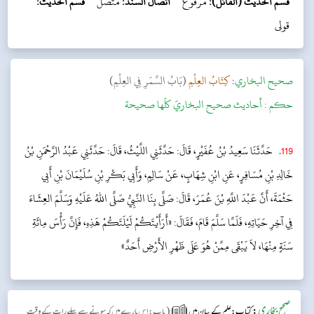
قسم الحديث (القائل):
مرفوع
اتصال السند:
متصل
قسم الحديث:
قولی
‌صحيح البخاري
:
كِتَابُ العِلْمِ
(بَابُ السَّمَرِ فِي العِلْمِ)
حکم :
أحاديث صحيح البخاريّ كلّها صحيحة
119
.
حَدَّثَنَا سَعِيدُ بْنُ عُفَيْرٍ، قَالَ: حَدَّثَنِي اللَّيْثُ، قَالَ: حَدَّثَنِي عَبْدُ الرَّحْمَنِ بْنُ
خَالِدِ بْنِ مُسَافِرٍ، عَنِ ابْنِ شِهَابٍ، عَنْ سَالِمٍ، وَأَبِي بَكْرِ بْنِ سُلَيْمَانَ بْنِ أَبِي
حَثْمَةَ، أَنَّ عَبْدَ اللَّهِ بْنَ عُمَرَ، قَالَ: صَلَّى بِنَا النَّبِيُّ صَلَّى اللهُ عَلَيْهِ وَسَلَّمَ العِشَاءَ
فِي آخِرِ حَيَاتِهِ، فَلَمَّا سَلَّمَ قَامَ، فَقَالَ: «أَرَأَيْتَكُمْ لَيْلَتَكُمْ هَذِهِ، فَإِنَّ رَأْسَ مِائَةِ
سَنَةٍ مِنْهَا، لاَ يَبْقَى مِمَّنْ هُوَ عَلَى ظَهْرِ الأَرْضِ أَحَدٌ»
صحیح بخاری
:
(
کتاب: علم کے بیان میں
باب:اس بارے میں کہ سونے سے پہلے رات کے وقت