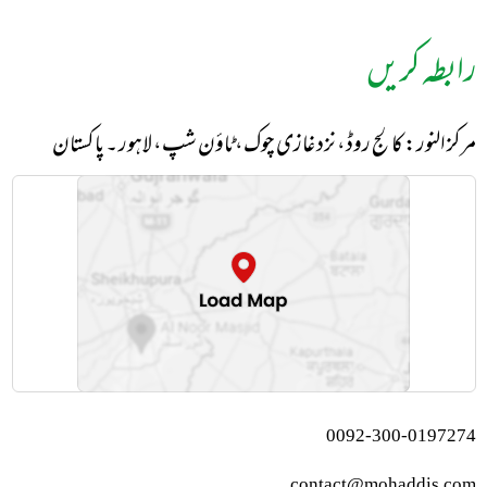
رابطہ کریں
مرکز النور: کالج روڈ، نزد غازی چوک، ٹاؤن شپ، لاہور ۔ پاکستان
0092-300-0197274
contact@mohaddis.com