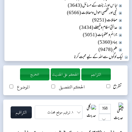
لباس اور زینت کے مسائل (3643)
نجی اور شخصی احوال ومعاملات (6566)
معاملات (9251)
عدالتی احکام و فیصلے (3434)
جرائم و عقوبات (5051)
جہاد (5360)
علم (9478)
نیک لوگوں سے اللہ کے لیے محبت کرنا
التخريج
تشریح
الحکم التفصیلی
الموضوع