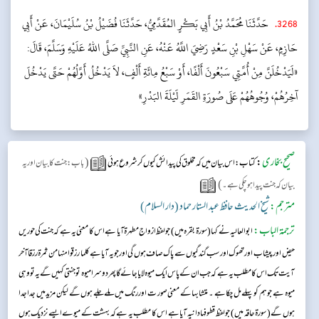
3268
.
حَدَّثَنَا مُحَمَّدُ بْنُ أَبِي بَكْرٍ المُقَدَّمِيُّ، حَدَّثَنَا فُضَيْلُ بْنُ سُلَيْمَانَ، عَنْ أَبِي
حَازِمٍ، عَنْ سَهْلِ بْنِ سَعْدٍ رَضِيَ اللَّهُ عَنْهُ، عَنِ النَّبِيِّ صَلَّى اللهُ عَلَيْهِ وَسَلَّمَ، قَالَ:
«لَيَدْخُلَنَّ مِنْ أُمَّتِي سَبْعُونَ أَلْفًا، أَوْ سَبْعُ مِائَةِ أَلْفٍ، لاَ يَدْخُلُ أَوَّلُهُمْ حَتَّى يَدْخُلَ
آخِرُهُمْ، وُجُوهُهُمْ عَلَى صُورَةِ القَمَرِ لَيْلَةَ البَدْرِ»
صحیح بخاری
:
(
کتاب: اس بیان میں کہ مخلوق کی پیدائش کیوں کر شروع ہوئی
باب : جنت کا بیان اور یہ
)
بیان کہ جنت پیدا ہوچکی ہے۔
مترجم:
شیخ الحدیث حافظ عبد الستار حماد (دار السلام)
ترجمۃ الباب:
ابوالعالیہ نے کہا ( سورۃ بقرہ میں ) جو لفظ ازواج مطہرۃآیا ہے اس کا معنی یہ ہے کہ جنت کی حوریں
حیض اور پیشاب اور تھوک اور سب گندگیوں سے پاک صاف ہوں گی اور جویہ آیا ہے کلما رزقوا منہا من ثمرۃ رزقا آخر
آیت تک اس کا مطلب یہ ہے کہ جب ان کے پاس ایک میوہ لایا جائے گا پھر دوسرا میوہ تو جنتی کہیں گے یہ تو وہی
میوہ ہے جو ہم کو پہلے مل چکا ہے ۔ متشابہا کے معنی صور ت اور رنگ میں ملے جلے ہوں گے لیکن مزید میں جدا جدا
ہوں گے ( سورۃ حاقہ میں ) جو لفظ قطوفہا دانیہ آیا ہے اس کا مطلب یہ ہے کہ بہشت کے میوے ایسے نزدیک ہوں