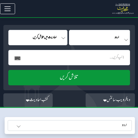
دیگر ویب سائٹس
کتب احادیث