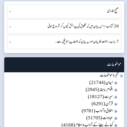
صحیح بخاری
59. کتاب: اس بیان میں کہ مخلوق کی پیدائش کیوں کر شروع ہوئی
7. باب : جنت کا بیان اور یہ بیان کہ جنت پیدا ہوچکی ہے۔
موضوعات
شجرۂ موضوعات
ایمان (21744)
اقوام سابقہ (2945)
سیرت (18127)
قرآن (6291)
اخلاق و آداب (9781)
عبادات (51705)
کھانے پینے کے آداب و احکام (4168)