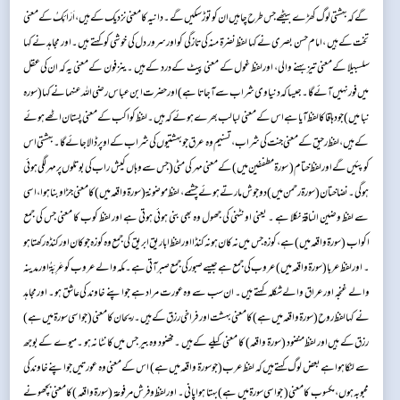
گے کہ بہشتی لوگ کھڑے بیٹھے جس طرح چاہیں ان کو توڑ سکیں گے ۔ دانیہ کا معنی نزدیک کے ہیں ، اَرَائِکُ کے معنی
تخت کے ہیں ، امام حسن بصری نے کہا لفظ نضرۃ منہ کی تازگی کو اور سرور دل کی خوشی کو کہتے ہیں ۔ اور مجاہد نے کہا
سلسبیلا کے معنی تیز بہنے والی ، اور لفظ غول کے معنی پیٹ کے درد کے ہیں ۔ ینزفون کے معنی یہ کہ ان کی عقل
میں فور نہیں آئے گا ۔ جیسا کہ دنیاوی شراب سے آ جاتا ہے ) اور حضرت ابن عباس رضی اللہ عنہما نے کہا ( سورہ
نبا میں ) جو دہاقا کا لفظ آیا ہے اس کے معنی لبالب بھرے ہوئے کہ ہیں ۔ لفظ کواکب کے معنی پستان اٹھے ہوئے
کے ہیں ، لفظ رحیق کے معنی جنت کی شراب ، تسنیم وہ عرق جو بہشتیوں کی شراب کے اوپر ڈالا جائے گا ۔ بہشتی اس
کو پئیں گے اور لفظ ختام ( سورۃ مطففین میں ) کے معنی مہر کی مٹی ( جس سے وہاں کیش راب کی بوتلوں پر مہر لگی ہوئی
ہوگی ۔ نضاختان ( سورۃ رحمن میں ) دو جوش مارتے ہوئے چشمے ، لفظ موضونۃ ( سورۃ واقعہ میں ) کا معنی جڑاو بنا ہوا ، اسی
سے لفظ وضین الناقۃ نکلا ہے ۔ یعنی اونٹنی کی جھول وہ بھی بنی ہوئی ہوتی ہے اور لفظ کوب کا معنی جس کی جمع
اکواب ( سورۃ واقعہ میں ) ہے ، کوزہ جس میں نہ کان ہو نہ کنڈا اور لفظ اباریق ابریق کی جمع وہ کوزہ جو کان اور کنڈہ رکھتا ہو
۔ اور لفظ عربا ( سورۃ واقعہ میں ) عروب کی جمع ہے جیسے صبور کی جمع صبر آتی ہے ۔ مکہ والے عروب کو عَرِبَۃُ اور مدینہ
والے غنجہ اور عراق والے شکلہ کہتے ہیں ۔ ان سب سے وہ عورت مراد ہے جو اپنے خاوند کی عاشق ہو ۔ اور مجاہد
نے کہا لفظ روح ( سورۃ واقعہ میں ہے ) کا معنی بہشت اور فراخی رزق کے ہیں ۔ ریحان کا معنی ( جو اسی سورۃ میں ہے )
رزق کے ہیں اور لفظ منضود ( سورۃ واقعہ ) کا معنی کیلے کے ہیں ۔ مخضود وہ بیر جس میں کانٹا نہ ہو ۔ میوے کے بوجھ
سے لٹکا ہوا ہے بعض لوگ کہتے ہیں کہ لفظ عرب ( جو سورۃ واقعہ میں ہے ) اس کے معنی وہ عورتیں جو اپنے خاوند کی
محبوبہ ہوں ، مکسوب کا معنی ( جو اسی سورۃ میں ہے ) بہتا ہوا پانی ۔ اور لفظ وفرش مرفوعۃ ( سورۃ واقعہ ) کا معنی بچھونے