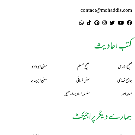
contact@mohaddis.com
کتب احادیث
صحیح بخاری
صحیح مسلم
سنن ابو داؤد
جامع ترمذی
سنن نسائی
سنن ابن ماجہ
مسند احمد
سلسلہ احادیث صحیحہ
ہمارے دیگر پراجیکٹ