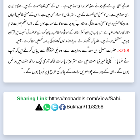
اونچے یعنی اوپر تلے بچھے ہوئے ، لفظ لغوا جو اسی سورۃ میں ہے ۔ اس کے معنی غلط جھوٹ کے ہیں ۔ لفظ تائیما جو
اسی سورۃ میں ہے اس کا معنی بھی جھوٹ کے ہیں ۔ لفظ افنان جو سورۃ رحمن میں ہے ۔ اس کے معنی شاخیں ڈالیاں
اور وجناالجنتین دان کا معنی بہت تازگی اور شاداب کی وجہ سے وہ کالے ہورہے ہوں گے ۔مجتہد اعظم حضرت امام
بخاری رحمۃ اللہ علیہ نے اس باب میں ان اکثر الفاظ کے معانی و مطالب بیان کردئیے جو جنت کی تعیف میں قرآن
مجید میں مستعمل ہوئے ہیں۔ اللہ پاک لکھنے والے اور پڑھنے والوں کو جنت کی یہ جملہ نعمتیں عطا کرے۔ آمین
3268
.
حضرت سہل بن سعد ؓسے روایت ہے، وہ نبی ﷺ سے بیان کرتے ہیں کہ آپ
نے فرمایا: ’’یقیناً میری امت میں سے ستر ہزار یا سات لاکھ آدمی ایک ساتھ جنت میں داخل
ہوں گے۔ ان کے چہرے چودھویں رات کے چاند کی طرح (پرنور) ہوں گے۔‘‘
Sharing Link:
https://mohaddis.com/View/Sahi-
Bukhari/T1/3268