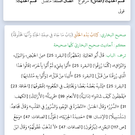
قسم الحديث (القائل):
مرفوع
اتصال السند:
متصل
قسم الحديث:
قولی
‌صحيح البخاري
:
كِتَابُ بَدْءِ الخَلْقِ
(بَابُ مَا جَاءَ فِي صِفَةِ الجَنَّةِ وَأَنَّهَا مَخْلُوقَةٌ)
حکم :
أحاديث صحيح البخاريّ كلّها صحيحة
ترجمۃ الباب:
قَالَ أَبُو العَالِيَةِ: {مُطَهَّرَةٌ} [البقرة: 25]: «مِنَ الحَيْضِ، وَالبَوْلِ،
وَالبُزَاقِ»، {كُلَّمَا رُزِقُوا} [البقرة: 25]: «أُتُوا بِشَيْءٍ ثُمَّ أُتُوا بِآخَرَ»، {قَالُوا هَذَا
الَّذِي رُزِقْنَا مِنْ قَبْلُ} [البقرة: 25]: «أُتِينَا مِنْ قَبْلُ»، {وَأُتُوا بِهِ مُتَشَابِهًا}
[البقرة: 25]: «يُشْبِهُ بَعْضُهُ بَعْضًا وَيَخْتَلِفُ فِي الطُّعُومِ» {قُطُوفُهَا} [الحاقة: 23]:
«يَقْطِفُونَ كَيْفَ شَاءُوا» {دَانِيَةٌ} [الأنعام: 99]: «قَرِيبَةٌ» {الأَرَائِكُ} [الكهف:
31]: «السُّرُرُ» وَقَالَ الحَسَنُ: «النَّضْرَةُ فِي الوُجُوهِ وَالسُّرُورُ فِي القَلْبِ» وَقَالَ مُجَاهِدٌ:
{سَلْسَبِيلًا} [الإنسان: 18]: «حَدِيدَةُ الجِرْيَةِ»، {غَوْلٌ} [الصافات: 47]: «وَجَعُ
[ص:117] البَطْنِ»، {يُنْزَفُونَ} [الصافات: 47]: «لاَ تَذْهَبُ عُقُولُهُمْ» وَقَالَ ابْنُ