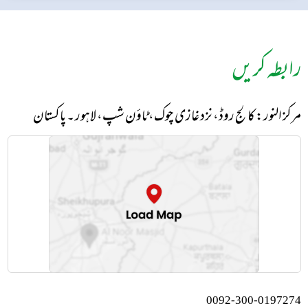
رابطہ کریں
مرکز النور: کالج روڈ، نزد غازی چوک، ٹاؤن شپ، لاہور ۔ پاکستان
0092-300-0197274