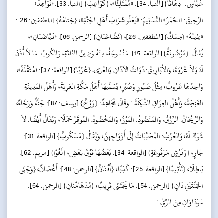
عَبَّاسٍ: {دِهَاقًا} [النبأ: 34]: «مُمْتَلِئًا»، {كَوَاعِبَ} [النبأ: 33]: «نَوَاهِدَ»
الرَّحِيقُ: «الخَمْرُ» التَّسْنِيمُ: «يَعْلُو شَرَابَ أَهْلِ الجَنَّةِ»، {خِتَامُهُ} [المطففين: 26]:
«طِينُهُ» {مِسْكٌ} [المطففين: 26]، {نَضَّاخَتَانِ} [الرحمن: 66]: «فَيَّاضَتَانِ»،
يُقَالُ: {مَوْضُونَةٌ} [الواقعة: 15]: مَنْسُوجَةٌ، مِنْهُ وَضِينُ النَّاقَةِ، وَالكُوبُ: مَا لاَ أُذْنَ
لَهُ وَلاَ عُرْوَةَ، وَالأَبَارِيقُ: ذَوَاتُ الآذَانِ وَالعُرَى. {عُرُبًا} [الواقعة: 37]: «مُثَقَّلَةً»،
وَاحِدُهَا عَرُوبٌ، مِثْلُ صَبُورٍ وَصُبُرٍ، يُسَمِّيهَا أَهْلُ مَكَّةِ العَرِبَةَ، وَأَهْلُ المَدِينَةِ
الغَنِجَةَ، وَأَهْلُ العِرَاقِ الشَّكِلَةَ " وَقَالَ مُجَاهِدٌ: {رَوْحٌ} [يوسف: 87]: جَنَّةٌ وَرَخَاءٌ،
وَالرَّيْحَانُ: الرِّزْقُ، وَالمَنْضُودُ: المَوْزُ، وَالمَخْضُودُ: المُوقَرُ حَمْلًا، وَيُقَالُ أَيْضًا: لاَ
شَوْكَ لَهُ، وَالعُرُبُ: المُحَبَّبَاتُ إِلَى أَزْوَاجِهِنَّ، وَيُقَالُ {مَسْكُوبٌ} [الواقعة: 31]:
جَارٍ، {وَفُرُشٍ مَرْفُوعَةٍ} [الواقعة: 34]: بَعْضُهَا فَوْقَ بَعْضٍ، {لَغْوًا} [مريم: 62]:
بَاطِلًا، {تَأْثِيمًا} [الواقعة: 25]: كَذِبًا، {أَفْنَانٌ} [الرحمن: 48]: أَغْصَانٌ، {وَجَنَى
الجَنَّتَيْنِ دَانٍ} [الرحمن: 54]: مَا يُجْتَنَى قَرِيبٌ، {مُدْهَامَّتَانِ} [الرحمن: 64]:
سَوْدَاوَانِ مِنَ الرِّيِّ "