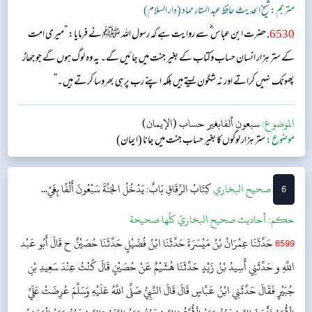
مترجم:
شیخ الحدیث حافظ عبد الستار حماد (دار السلام)
6530
. حضرت ابن عباس ؓ سے روایت ہے کہ رسول اللہ ﷺ نے فرمایا: ”میری امت
کے ستر ہزار انسان حساب وکتاب کے بغیر جنت میں جائیں گے۔ یہ وہ لوگ ہوں گے جو جھاڑ
پھونک نہیں کراتے اور نہ شگون لیتے ہیں بلکہ اپنے رب پرہی بھروسا کرتے ہیں۔“
الموضوع:
سبعون ألفابغير حساب (الإيمان)
موضوع:
ستر ہزار لوگوں کا بغیر حساب جنت میں جانا (ایمان)
6
‌‌صحيح البخاري
كِتَابُ الرِّقَاقِ
بَابٌ: يَدْخُلُ الجَنَّةَ سَبْعُونَ أَلْفًا بِغَيْ...
حکم:
أحاديث صحيح البخاريّ كلّها صحيحة
6599
حَدَّثَنَا عِمْرَانُ بْنُ مَيْسَرَةَ حَدَّثَنَا ابْنُ فُضَيْلٍ حَدَّثَنَا حُصَيْنٌ ح قَالَ أَبُو عَبْد
اللَّهِ و حَدَّثَنِي أَسِيدُ بْنُ زَيْدٍ حَدَّثَنَا هُشَيْمٌ عَنْ حُصَيْنٍ قَالَ كُنْتُ عِنْدَ سَعِيدِ بْنِ
جُبَيْرٍ فَقَالَ حَدَّثَنِي ابْنُ عَبَّاسٍ قَالَ قَالَ النَّبِيُّ صَلَّى اللَّهُ عَلَيْهِ وَسَلَّمَ عُرِضَتْ عَلَيَّ