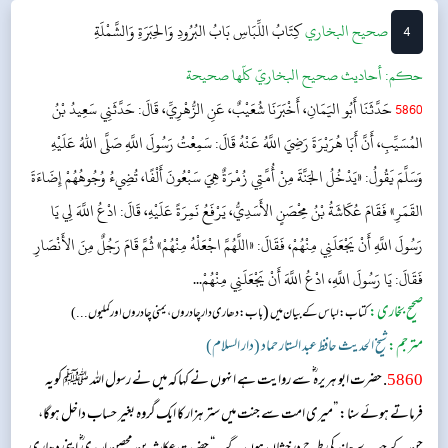
تمام افق ب...
4
‌‌صحيح البخاري
كِتَابُ اللِّبَاسِ
بَابُ البُرُودِ وَالحِبَرَةِ وَالشَّمْلَةِ
حکم:
أحاديث صحيح البخاريّ كلّها صحيحة
5860
حَدَّثَنَا أَبُو اليَمَانِ، أَخْبَرَنَا شُعَيْبٌ، عَنِ الزُّهْرِيِّ، قَالَ: حَدَّثَنِي سَعِيدُ بْنُ
المُسَيِّبِ، أَنَّ أَبَا هُرَيْرَةَ رَضِيَ اللَّهُ عَنْهُ قَالَ: سَمِعْتُ رَسُولَ اللَّهِ صَلَّى اللهُ عَلَيْهِ
وَسَلَّمَ يَقُولُ: «يَدْخُلُ الجَنَّةَ مِنْ أُمَّتِي زُمْرَةٌ هِيَ سَبْعُونَ أَلْفًا، تُضِيءُ وُجُوهُهُمْ إِضَاءَةَ
القَمَرِ» فَقَامَ عُكَاشَةُ بْنُ مِحْصَنٍ الأَسَدِيُّ، يَرْفَعُ نَمِرَةً عَلَيْهِ، قَالَ: ادْعُ اللَّهَ لِي يَا
رَسُولَ اللَّهِ أَنْ يَجْعَلَنِي مِنْهُمْ، فَقَالَ: «اللَّهُمَّ اجْعَلْهُ مِنْهُمْ» ثُمَّ قَامَ رَجُلٌ مِنَ الأَنْصَارِ
فَقَالَ: يَا رَسُولَ اللَّهِ، ادْعُ اللَّهَ أَنْ يَجْعَلَنِي مِنْهُمْ...
صحیح بخاری:
(
کتاب: لباس کے بیان میں
باب: دھاری دار چادروں ، یمنی چادروں اور کملیوں ...)
مترجم:
شیخ الحدیث حافظ عبد الستار حماد (دار السلام)
5860
. حضرت ابو ہریرہ ؓ سے روایت ہے انہوں نے کہا کہ میں نے رسول اللہ ﷺ کویہ
فرماتے ہوئے سنا: ”میری امت سے جنت میں ستر ہزار کا ایک گروہ بغیر حساب داخل ہوگا،