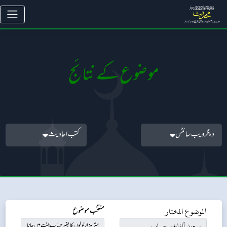
موضوع کے نتائج
دیگر ویب سائٹس
کتب احادیث
الموضوع المختار
منتخب موضوع