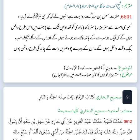
مترجم:
شیخ الحدیث حافظ عبد الستار حماد (دار السلام)
6601
. حضرت سہل بن سعد ؓ سے روایت ہے انہوں نے کہا کہ نبی ﷺ نے فرمایا:
”میری امت سے ستر ہزار یا ستر لاکھ (راوی کو تعداد میں شک ہے) جنت میں اس طرح داخل
ہوں گے کہ ایک دوسرے کے ہاتھ پکڑے ہوئے ہوں گے اور ان کے اگلے پچھلے سب
بیک وقت داخل ہوں گے۔ ان کے چہرے چودھویں رات کے چاند کی طرح روشن ہوں
گے۔“...
الموضوع:
سبعون ألفابغير حساب (الإيمان)
موضوع:
ستر ہزار لوگوں کا بغیر حساب جنت میں جانا (ایمان)
9
‌‌صحيح البخاري
كِتَابُ الرِّقَاقِ
بَابُ صِفَةِ الجَنَّةِ وَالنَّارِ
حکم:
أحاديث صحيح البخاريّ كلّها صحيحة
6612
حَدَّثَنَا قُتَيْبَةُ حَدَّثَنَا عَبْدُ الْعَزِيزِ عَنْ أَبِي حَازِمٍ عَنْ سَهْلِ بْنِ سَعْدٍ أَنَّ رَسُولَ
اللَّهِ صَلَّى اللَّهُ عَلَيْهِ وَسَلَّمَ قَالَ لَيَدْخُلَنَّ الْجَنَّةَ مِنْ أُمَّتِي سَبْعُونَ أَلْفًا أَوْ سَبْعُ مِائَةِ