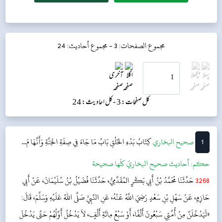
مجموع الصفحات: 3 -
مجموع أحاديث: 24
کل صفحات: 3 -
کل احادیث: 24
1
‌‌صحيح البخاري
كِتَابُ بَدْءِ الخَلْقِ
بَابُ مَا جَاءَ فِي صِفَةِ الجَنَّةِ وَأَنَّهَا مَ...
حکم:
أحاديث صحيح البخاريّ كلّها صحيحة
3268
حَدَّثَنَا مُحَمَّدُ بْنُ أَبِي بَكْرٍ المُقَدَّمِيُّ، حَدَّثَنَا فُضَيْلُ بْنُ سُلَيْمَانَ، عَنْ أَبِي
حَازِمٍ، عَنْ سَهْلِ بْنِ سَعْدٍ رَضِيَ اللَّهُ عَنْهُ، عَنِ النَّبِيِّ صَلَّى اللهُ عَلَيْهِ وَسَلَّمَ، قَالَ:
«لَيَدْخُلَنَّ مِنْ أُمَّتِي سَبْعُونَ أَلْفًا، أَوْ سَبْعُ مِائَةِ أَلْفٍ، لاَ يَدْخُلُ أَوَّلُهُمْ حَتَّى يَدْخُلَ