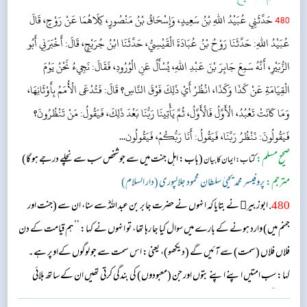
480
حَدَّثَنِي عُبَيْدُ اللهِ بْنُ سَعِيدٍ، وَإِسْحَاقُ بْنُ مَنْصُورٍ، كِلَاهُمَا عَنْ رَوْحٍ، قَالَ
عُبَيْدُ اللهِ: حَدَّثَنَا رَوْحُ بْنُ عُبَادَةَ الْقَيْسِيُّ، حَدَّثَنَا ابْنُ جُرَيْجٍ، قَالَ: أَخْبَرَنِي أَبُو
الزُّبَيْرِ، أَنَّهُ سَمِعَ جَابِرَ بْنَ عَبْدِ اللهِ، يُسْأَلُ عَنِ الْوُرُودِ، فَقَالَ: نَجِيءُ نَحْنُ يَوْمَ
الْقِيَامَةِ عَنْ كَذَا وَكَذَا، انْظُرْ أَيْ ذَلِكَ فَوْقَ النَّاسِ؟ قَالَ: فَتُدْعَى الْأُمَمُ بِأَوْثَانِهَا،
وَمَا كَانَتْ تَعْبُدُ، الْأَوَّلُ فَالْأَوَّلُ، ثُمَّ يَأْتِينَا رَبُّنَا بَعْدَ ذَلِكَ، فَيَقُولُ: مَنْ تَنْظُرُونَ؟
فَيَقُولُونَ: نَنْظُرُ رَبَّنَا، فَيَقُولُ: أَنَا رَبُّكُمْ، فَيَقُولُون...
صحیح مسلم:
(باب: اہل جنت میں سے جوشخص سب سے نچلے درجے ہو گا)
کتاب: ایمان کا بیان
مترجم:
پروفیسر محمد یحییٰ سلطان محمود جلالپوری (دار السلام)
480
. ابو زبیر نے بتایا کہ انہوں نے حضرت جابر بن عبد اللہؓ سے سنا، ان سے (جنت اور
جہنم میں) وارد ہونے کے بارے میں سوال کیا جا رہا تھا، تو انہوں نے کہا: ’’ہم قیامت کے دن
فلاں فلاں (سمت) سے آئیں گے (دیکھو)‎، یعنی: اس سمت سے جو لوگوں کےاوپر ہے۔
کہا: سب امتیں اپنے اپنے بتوں اور جن (معبودوں) کی بندگی کرتی تھیں ان کے ساتھ بلائی
جائیں گی، ایک کے بعد ایک، پھر اس کے بعد ہمارا رب ہمارے پاس آئے گا اور پوچھے گا: