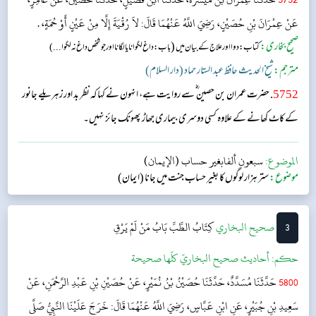
عَنْ عِمْرَانَ بْنِ حُصَيْنٍ، رَضِيَ اللَّهُ عَنْهُمَا قَالَ: لاَ رُقْيَةَ إِلَّا مِنْ عَيْنٍ أَوْ حُمَةٍ، .
صحیح بخاری:
(
کتاب: دوا اور علاج کے بیان میں
باب: داغ لگوانا یا لگانا اور جو شخص داغ نہ لگوا...)
مترجم:
شیخ الحدیث حافظ عبد الستار حماد (دار السلام)
5752
. حضرت عمران بن حصین ؓ سے روایت ہے، انہون نے کہا کہ نظر بد اور زہریلے جانور
کے کاٹ کھانے کے علاوہ کسی دوسری بیماری جھاڑ پھونک جائز نہیں۔
الموضوع:
سبعون ألفابغير حساب (الإيمان)
موضوع:
ستر ہزار لوگوں کا بغیر حساب جنت میں جانا (ایمان)
3
‌‌صحيح البخاري
كِتَابُ الطِّبِّ
بَابُ مَنْ لَمْ يَرْقِ
حکم:
أحاديث صحيح البخاريّ كلّها صحيحة
5800
حَدَّثَنَا مُسَدَّدٌ، حَدَّثَنَا حُصَيْنُ بْنُ نُمَيْرٍ، عَنْ حُصَيْنِ بْنِ عَبْدِ الرَّحْمَنِ، عَنْ
سَعِيدِ بْنِ جُبَيْرٍ، عَنِ ابْنِ عَبَّاسٍ، رَضِيَ اللَّهُ عَنْهُمَا قَالَ: خَرَجَ عَلَيْنَا النَّبِيُّ صَلَّى