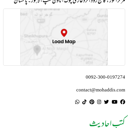
مرکز النور: کالج روڈ، نزد غازی چوک، ٹاؤن شپ، لاہور ۔ پاکستان
0092-300-0197274
contact@mohaddis.com
کتب احادیث