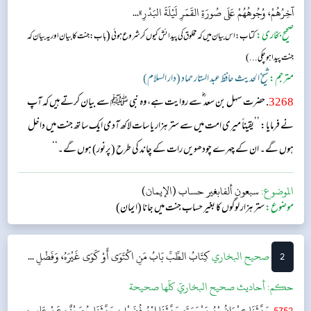
آخِرُهُمْ، وُجُوهُهُمْ عَلَى صُورَةِ القَمَرِ لَيْلَةَ البَدْرِ»...
صحیح بخاری:
(
کتاب: اس بیان میں کہ مخلوق کی پیدائش کیوں کر شروع ہوئی
باب : جنت کا بیان اور یہ بیان کہ
جنت پیدا ہوچکی...)
مترجم:
شیخ الحدیث حافظ عبد الستار حماد (دار السلام)
3268
. حضرت سہل بن سعد ؓسے روایت ہے، وہ نبی ﷺ سے بیان کرتے ہیں کہ آپ
نے فرمایا: ’’یقیناً میری امت میں سے ستر ہزار یا سات لاکھ آدمی ایک ساتھ جنت میں داخل
ہوں گے۔ ان کے چہرے چودھویں رات کے چاند کی طرح (پرنور) ہوں گے۔‘‘
الموضوع:
سبعون ألفابغير حساب (الإيمان)
موضوع:
ستر ہزار لوگوں کا بغیر حساب جنت میں جانا (ایمان)
2
‌‌صحيح البخاري
كِتَابُ الطِّبِّ
بَابُ مَنِ اكْتَوَى أَوْ كَوَى غَيْرَهُ، وَفَضْلِ ...
حکم:
أحاديث صحيح البخاريّ كلّها صحيحة
5752
حَدَّثَنَا عِمْرَانُ بْنُ مَيْسَرَةَ، حَدَّثَنَا ابْنُ فُضَيْلٍ، حَدَّثَنَا حُصَيْنٌ، عَنْ عَامِرٍ،