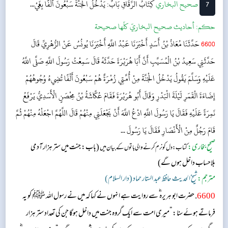
7
‌‌صحيح البخاري
كِتَابُ الرِّقَاقِ
بَابٌ: يَدْخُلُ الجَنَّةَ سَبْعُونَ أَلْفًا بِغَيْ...
حکم:
أحاديث صحيح البخاريّ كلّها صحيحة
6600
حَدَّثَنَا مُعَاذُ بْنُ أَسَدٍ أَخْبَرَنَا عَبْدُ اللَّهِ أَخْبَرَنَا يُونُسُ عَنْ الزُّهْرِيِّ قَالَ
حَدَّثَنِي سَعِيدُ بْنُ الْمُسَيَّبِ أَنَّ أَبَا هُرَيْرَةَ حَدَّثَهُ قَالَ سَمِعْتُ رَسُولَ اللَّهِ صَلَّى اللَّهُ
عَلَيْهِ وَسَلَّمَ يَقُولُ يَدْخُلُ الْجَنَّةَ مِنْ أُمَّتِي زُمْرَةٌ هُمْ سَبْعُونَ أَلْفًا تُضِيءُ وُجُوهُهُمْ
إِضَاءَةَ الْقَمَرِ لَيْلَةَ الْبَدْرِ وَقَالَ أَبُو هُرَيْرَةَ فَقَامَ عُكَّاشَةُ بْنُ مِحْصَنٍ الْأَسَدِيُّ يَرْفَعُ
نَمِرَةً عَلَيْهِ فَقَالَ يَا رَسُولَ اللَّهِ ادْعُ اللَّهَ أَنْ يَجْعَلَنِي مِنْهُمْ قَالَ اللَّهُمَّ اجْعَلْهُ مِنْهُمْ ثُمَّ
قَامَ رَجُلٌ مِنْ الْأَنْصَارِ فَقَالَ يَا رَسُولَ ...
صحیح بخاری:
(باب: جنت میں ستر ہزار آدمی
کتاب: دل کو نرم کرنے والی باتوں کے بیان میں
بلاحساب داخل ہوں گے)
مترجم:
شیخ الحدیث حافظ عبد الستار حماد (دار السلام)
6600
. حضرت ابو ہریرہ ؓ سے روایت ہے انہوں نے کہا کہ میں نے رسول اللہ ﷺ کو یہ
فرماتے ہوئے سنا: ”میری امت سے ایک گروہ جنت میں داخل ہوگا جن کی تعداد ستر ہزار