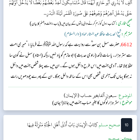
أَلْفٍ لَا يَدْرِي أَبُو حَازِمٍ أَيُّهُمَا قَالَ مُتَمَاسِكُونَ آخِذٌ بَعْضُهُمْ بَعْضًا لَا يَدْخُلُ أَوَّلُهُمْ
حَتَّى يَدْخُلَ آخِرُهُمْ وُجُوهُهُمْ عَلَى صُورَةِ الْقَمَرِ لَيْلَةَ الْبَدْرِ...
صحیح بخاری:
(
)
کتاب: دل کو نرم کرنے والی باتوں کے بیان میں
باب: جنت و جہنم کا بیان
مترجم:
شیخ الحدیث حافظ عبد الستار حماد (دار السلام)
6612
. حضرت سہل بن سعد ؓ سے روایت ہے کہ رسول اللہ ﷺ نے فرمایا: ”میری امت
سے ستر ہزار۔ یا سات لاکھ (راوی حدیث) ابو حازم کو یاد نہیں رہا کہ (استاد) سہل نے کون سا
لفظ بولا تھا۔ آدمی جنت میں اس طرح داخل ہوں گے۔ ان میں سے پہلا شخص جنت میں داخل
نہ ہوگا یہاں تک آخری شخص بھی اس کے ساتھ داخل ہوگا۔ ان کے چہرے چودھویں رات
کے چاند کی طرح چکمتے ہوں گے۔“...
الموضوع:
سبعون ألفابغير حساب (الإيمان)
موضوع:
ستر ہزار لوگوں کا بغیر حساب جنت میں جانا (ایمان)
10
‌صحيح مسلم
كِتَابُ الْإِيمَانِ
بَابُ أَدْنَى أَهْلِ الْجَنَّةِ مَنْزِلَةً فِيهَا
حکم:
صحیح