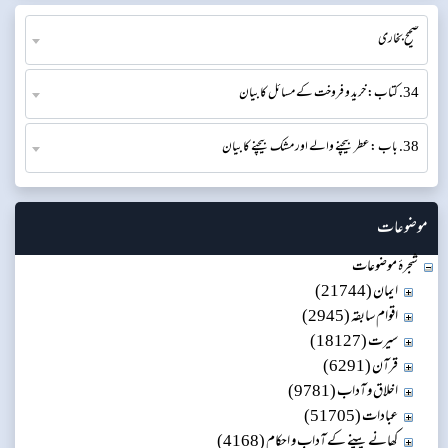
صحیح بخاری
34. کتاب: خرید و فروخت کے مسائل کا بیان
38. باب : عطر بیچنے والے اور مشک بیچنے کا بیان
موضوعات
شجرۂ موضوعات
ایمان (21744)
اقوام سابقہ (2945)
سیرت (18127)
قرآن (6291)
اخلاق و آداب (9781)
عبادات (51705)
کھانے پینے کے آداب و احکام (4168)