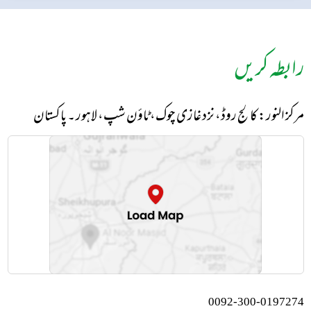
رابطہ کریں
مرکز النور: کالج روڈ، نزد غازی چوک، ٹاؤن شپ، لاہور ۔ پاکستان
0092-300-0197274