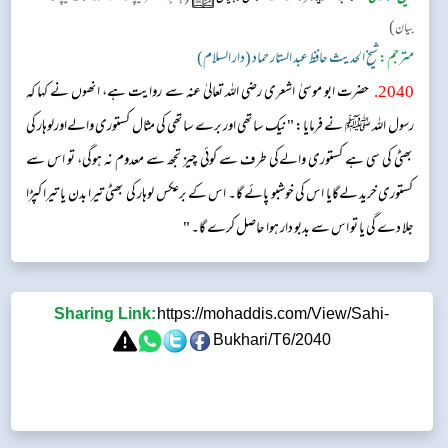
)
بیان
مترجم:
شیخ الحدیث حافظ عبد الستار حماد (دار السلام)
2040
.
حضرت ابو موسیٰ اشعری رضی اللہ تعالیٰ عنہ سے روایت ہے، انھوں نے کہا کہ
رسول اللہ ﷺ نے فرمایا: "نیک ساتھی اور برے ساتھی کی مثال کستوری والےاورلوہار کی
بھٹی کی سی ہے کستوری والےکی طرف سے کوئی چیز تجھ سے معدوم نہ ہوگی، تو اس سے
کستوری خرید لےگایا اس کی خوشبو پائے گا۔ اس کے برعکس لوہار کی بھٹی تیرا بدن یا تیرا کپڑا
جلا دے گی یا تو اس سے بدبو دار ہوا حاصل کرے گا۔ "
Sharing Link:
https://mohaddis.com/View/Sahi-
Bukhari/T6/2040