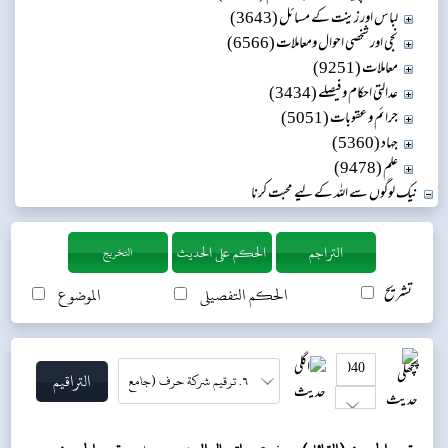
لباس اور زینت کے مسائل (3643)
نجی اور شخصی احوال ومعاملات (6566)
معاملات (9251)
عدالتی احکام و فیصلے (3434)
جرائم و عقوبات (5051)
جہاد (5360)
علم (9478)
نیک لوگوں سے اللہ کے لیے محبت کرنا
التخريج
تشریح
الحکم التفصیلی
الموضوع