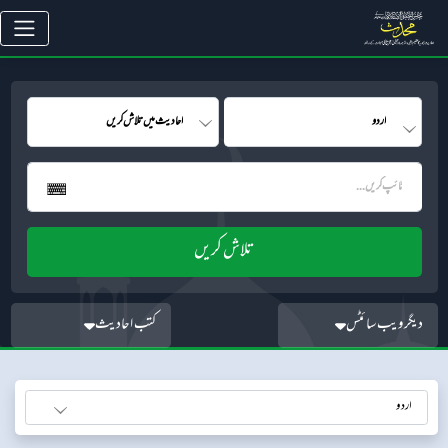
دیگر ویب سائٹس
کتب احادیث