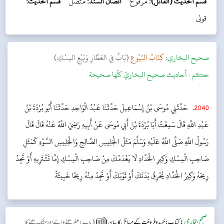
قسم الحديث (القائل):
مرفوع
اتصال السند:
متصل
قسم الحديث:
قولی
‌صحيح البخاري
:
كِتَابُ البُيُوعِ
(بَابٌ فِي العَطَّارِ وَبَيْعِ المِسْكِ)
حکم :
أحاديث صحيح البخاريّ كلّها صحيحة
2040
.
حَدَّثَنِي مُوسَى بْنُ إِسْمَاعِيلَ حَدَّثَنَا عَبْدُ الْوَاحِدِ حَدَّثَنَا أَبُو بُرْدَةَ بْنُ
عَبْدِ اللَّهِ قَالَ سَمِعْتُ أَبَا بُرْدَةَ بْنَ أَبِي مُوسَى عَنْ أَبِيهِ رَضِيَ اللَّهُ عَنْهُ قَالَ قَالَ
رَسُولُ اللَّهِ صَلَّى اللَّهُ عَلَيْهِ وَسَلَّمَ مَثَلُ الْجَلِيسِ الصَّالِحِ وَالْجَلِيسِ السَّوْءِ كَمَثَلِ
صَاحِبِ الْمِسْكِ وَكِيرِ الْحَدَّادِ لَا يَعْدَمُكَ مِنْ صَاحِبِ الْمِسْكِ إِمَّا تَشْتَرِيهِ أَوْ تَجِدُ
رِيحَهُ وَكِيرُ الْحَدَّادِ يُحْرِقُ بَدَنَكَ أَوْ ثَوْبَكَ أَوْ تَجِدُ مِنْهُ رِيحًا خَبِيثَةً
صحیح بخاری
:
(
کتاب: خرید و فروخت کے مسائل کا بیان
باب : عطر بیچنے والے اور مشک بیچنے کا