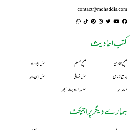
contact@mohaddis.com
کتب احادیث
صحیح بخاری
صحیح مسلم
سنن ابو داؤد
جامع ترمذی
سنن نسائی
سنن ابن ماجہ
مسند احمد
سلسلہ احادیث صحیحہ
ہمارے دیگر پراجیکٹ