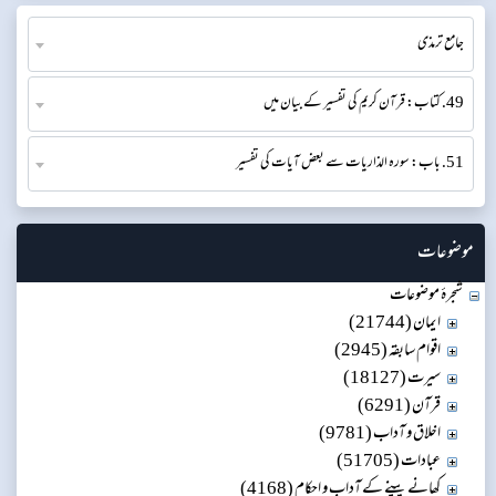
جامع ترمذی
49. كتاب: قرآن کریم کی تفسیر کے بیان میں
51. باب: سورہ الذاریات سے بعض آیات کی تفسیر​
موضوعات
شجرۂ موضوعات
ایمان (21744)
اقوام سابقہ (2945)
سیرت (18127)
قرآن (6291)
اخلاق و آداب (9781)
عبادات (51705)
کھانے پینے کے آداب و احکام (4168)