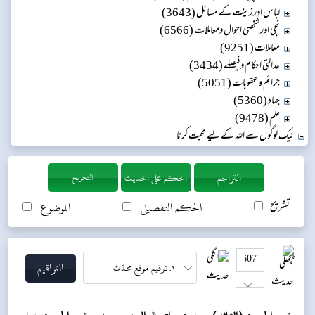
لباس اور زینت کے مسائل (3643)
نجی اور شخصی احوال ومعاملات (6566)
معاملات (9251)
عدالتی احکام و فیصلے (3434)
جرائم و عقوبات (5051)
جہاد (5360)
علم (9478)
نیک لوگوں سے اللہ کے لیے محبت کرنا
التخريج
تشریح
الحکم التفصیلی
الموضوع