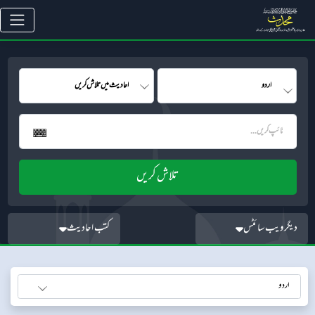
دیگر ویب سائٹس
کتب احادیث