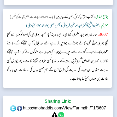
جامع ترمذی
:
(
)
كتاب: قرآن کریم کی تفسیر کے بیان میں
باب: سورہ الذاریات سے بعض آیات کی تفسیر​
مترجم:
فضیلۃ الشیخ ڈاکٹر عبد الرحمٰن فریوائی ومجلس علمی(دار الدعوۃ، نئی دہلی)
3607
.
حارث بن یزید البکری کہتے ہیں: میں مدینہ آیا، مسجد نبوی میں گیا، وہ لوگوں سے کھچا
کھچ بھری ہوئی تھی، کالے جھنڈے ہوا میں اڑ رہے تھے اور بلال ؓ آپﷺ کے سامنے
تلوار لٹکائے ہوئے کھڑے تھے، میں نے پوچھا: کیا معاملہ ہے؟ لوگوں نے کہا: آپﷺ
کا ارادہ عمروبن العاص ؓ کو (فوجی دستہ کے ساتھ) کسی طرف بھیجنے کا ہے، پھر پوری لمبی
حدیث سفیان بن عیینہ کی حدیث کی طرح اسی کے ہم معنی بیان کی ۔ حارث بن یزید کو
حارث بن حسان بھی کہا جاتا ہے۔
Sharing Link:
https://mohaddis.com/View/Tarimdhi/T1/3607