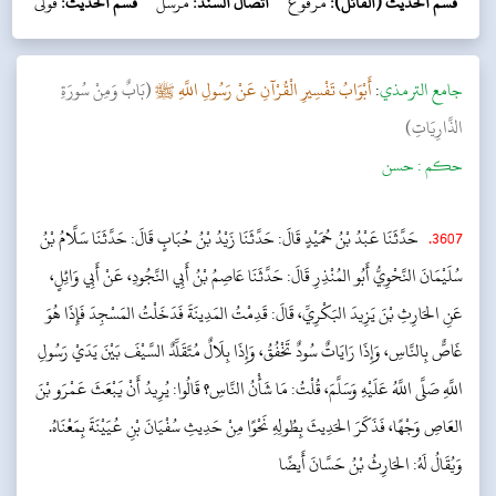
قسم الحديث (القائل):
مرفوع
اتصال السند:
مرسل
قسم الحديث:
قولی
جامع الترمذي
:
أَبْوَابُ تَفْسِيرِ الْقُرْآنِ عَنْ رَسُولِ اللَّهِ ﷺ
(بَابٌ وَمِنْ سُورَةِ
الذَّارِيَاتِ​)
حکم :
حسن
3607
.
حَدَّثَنَا عَبْدُ بْنُ حُمَيْدٍ قَالَ: حَدَّثَنَا زَيْدُ بْنُ حُبَابٍ قَالَ: حَدَّثَنَا سَلَّامُ بْنُ
سُلَيْمَانَ النَّحْوِيُّ أَبُو المُنْذِرِ قَالَ: حَدَّثَنَا عَاصِمُ بْنُ أَبِي النَّجُودِ، عَنْ أَبِي وَائِلٍ،
عَنِ الحَارِثِ بْنَ يَزِيدَ البَكْرِيِّ، قَالَ: قَدِمْتُ المَدِينَةَ فَدَخَلْتُ المَسْجِدَ فَإِذَا هُوَ
غَاصٌّ بِالنَّاسِ، وَإِذَا رَايَاتٌ سُودٌ تَخْفُقُ، وَإِذَا بِلَالٌ مُتَقَلِّدٌ السَّيْفَ بَيْنَ يَدَيْ رَسُولِ
اللَّهِ صَلَّى اللَّهُ عَلَيْهِ وَسَلَّمَ، قُلْتُ: مَا شَأْنُ النَّاسِ؟ قَالُوا: يُرِيدُ أَنْ يَبْعَثَ عَمْرَو بْنَ
العَاصِ وَجْهًا، فَذَكَرَ الحَدِيثَ بِطُولِهِ نَحْوًا مِنْ حَدِيثِ سُفْيَانَ بْنِ عُيَيْنَةَ بِمَعْنَاهُ.
وَيُقَالُ لَهُ: الحَارِثُ بْنُ حَسَّانَ أَيضًا