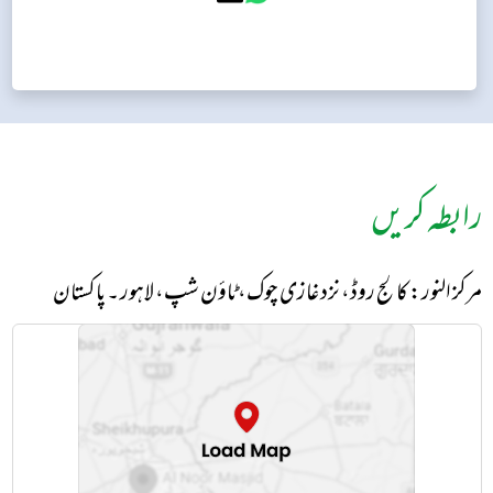
رابطہ کریں
مرکز النور: کالج روڈ، نزد غازی چوک، ٹاؤن شپ، لاہور ۔ پاکستان