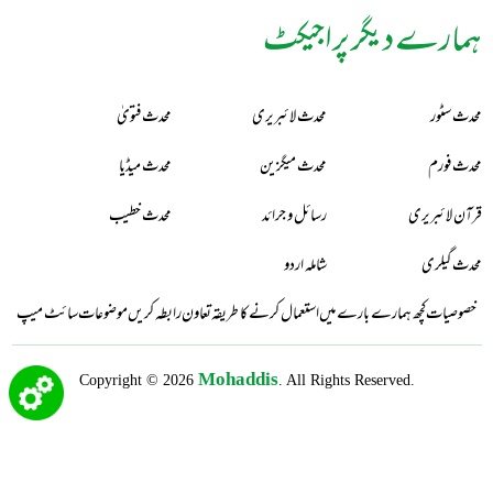
ہمارے دیگر پراجیکٹ
محدث سٹور
محدث لائبریری
محدث فتویٰ
محدث فورم
محدث میگزین
محدث میڈیا
قرآن لائبریری
رسائل و جرائد
محدث خطیب
محدث گیلری
شاملہ اردو
خصوصیات
کچھ ہمارے بارے میں
استعمال کرنے کا طریقہ
تعاون
رابطہ کریں
موضوعات
سائٹ میپ
Mohaddis
Copyright © 2026
. All Rights Reserved.