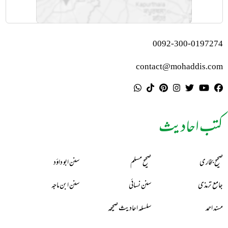
0092-300-0197274
contact@mohaddis.com
کتب احادیث
صحیح بخاری
صحیح مسلم
سنن ابو داؤد
جامع ترمذی
سنن نسائی
سنن ابن ماجہ
مسند احمد
سلسلہ احادیث صحیحہ