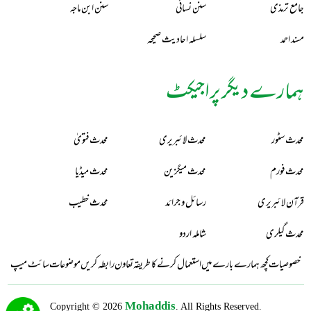
جامع ترمذی
سنن نسائی
سنن ابن ماجہ
مسند احمد
سلسلہ احادیث صحیحہ
ہمارے دیگر پراجیکٹ
محدث سٹور
محدث لائبریری
محدث فتویٰ
محدث فورم
محدث میگزین
محدث میڈیا
قرآن لائبریری
رسائل و جرائد
محدث خطیب
محدث گیلری
شاملہ اردو
خصوصیات
کچھ ہمارے بارے میں
استعمال کرنے کا طریقہ
تعاون
رابطہ کریں
موضوعات
سائٹ میپ
Mohaddis
Copyright © 2026
. All Rights Reserved.