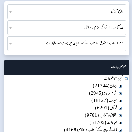
جامع ترمذی
2. كتاب: نماز کے احکام ومسائل
123. باب: مشرق اور مغرب کے درمیان میں جوہے سب قبلہ ہے​
موضوعات
شجرۂ موضوعات
ایمان (21744)
اقوام سابقہ (2945)
سیرت (18127)
قرآن (6291)
اخلاق و آداب (9781)
عبادات (51705)
کھانے پینے کے آداب و احکام (4168)