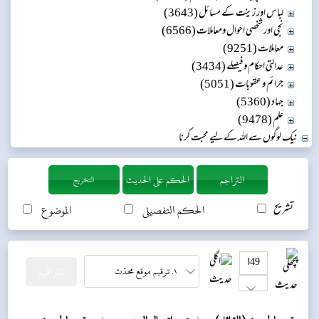
لباس اور زینت کے مسائل (3643)
نجی اور شخصی احوال ومعاملات (6566)
معاملات (9251)
عدالتی احکام و فیصلے (3434)
جرائم و عقوبات (5051)
جہاد (5360)
علم (9478)
نیک لوگوں سے اللہ کے لیے محبت کرنا
التخريج
تشریح
الحکم التفصیلی
الموضوع