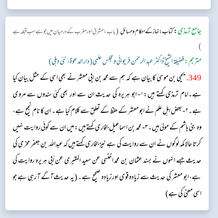
جامع ترمذی
:
(
كتاب: نماز کے احکام ومسائل
باب: مشرق اور مغرب کے درمیان میں جوہے سب قبلہ ہے​
)
مترجم:
فضیلۃ الشیخ ڈاکٹر عبد الرحمٰن فریوائی ومجلس علمی(دار الدعوۃ، نئی دہلی)
349
.
یحیی بن موسیٰ کا بیان ہے کہ ہم سے محمد بن ابی معشر نے بھی اسی کے مثل بیان کیا
ہے۔امام ترمذی کہتے ہیں:۱- ابو ہریرہ کی حدیث ان سے اور بھی کئی سندوں سے مروی
ہے۔۲- بعض اہل علم نے ابو معشر کے حفظ کے تعلق سے کلام کیا ہے۔ ان کا نام نجیح ہے،
وہ بنی ہاشم کے مولیٰ ہیں۔۳- محمد بن اسماعیل بخاری کہتے ہیں: میں ان سے کوئی روایت نہیں
کرتا حالاںکہ لوگوں نے ان سے روایت کی ہے نیز بخاری کہتے ہیں کہ عبداللہ بن جعفر مخرمی کی
حدیث جسے انہوں نے بسند عثمان بن محمد اخنسی عن سعید المقبری عن أبی ہریرہ روایت کی
ہے، ابو معشر کی حدیث سے زیادہ قوی اور زیادہ صحیح ہے۔ (یہ حدیث آگے آ رہی ہے جو
اسی معنی کی ہے)