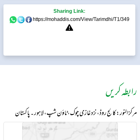
Sharing Link:
https://mohaddis.com/View/Tarimdhi/T1/349
رابطہ کریں
مرکز النور: کالج روڈ، نزد غازی چوک، ٹاؤن شپ، لاہور ۔ پاکستان