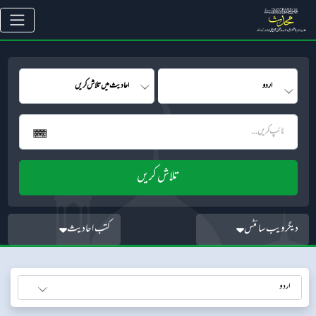
دیگر ویب سائٹس
کتب احادیث