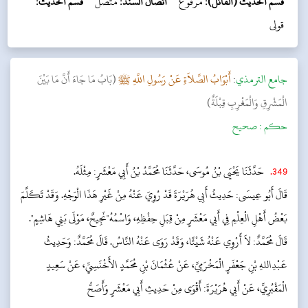
قسم الحديث (القائل):
مرفوع
اتصال السند:
متصل
قسم الحديث:
قولی
جامع الترمذي
:
أَبْوَابُ الصَّلاَةِ عَنْ رَسُولِ اللَّهِ ﷺ
(بَابُ مَا جَاءَ أَنَّ مَا بَيْنَ
الْمَشْرِقِ وَالْمَغْرِبِ قِبْلَةٌ​)
حکم :
صحیح
.
349
قَالَ أَبُو عِيسَى: حَدِيثُ أَبِي هُرَيْرَةَ قَدْ رُوِيَ عَنْهُ مِنْ غَيْرِ هَذَا الْوَجْهِ. وَقَدْ تَكَلَّمَ
بَعْضُ أَهْلِ الْعِلْمِ فِي أَبِي مَعْشَرٍ مِنْ قِبَلِ حِفْظِهِ، وَاسْمُهُ"نَجِيحٌ، مَوْلَى بَنِي هَاشِمٍ".
قَالَ مُحَمَّدٌ: لاَ أَرْوِي عَنْهُ شَيْئًا، وَقَدْ رَوَى عَنْهُ النَّاسُ. قَالَ مُحَمَّدٌ: وَحَدِيثُ
عَبْدِاللهِ بْنِ جَعْفَرٍ الْمَخْرَمِيِّ، عَنْ عُثْمَانَ بْنِ مُحَمَّدٍ الأَخْنَسِيِّ، عَنْ سَعِيدٍ
الْمَقْبُرِيِّ، عَنْ أَبِي هُرَيْرَةَ: أَقْوَى مِنْ حَدِيثِ أَبِي مَعْشَرٍ وَأَصَحُّ