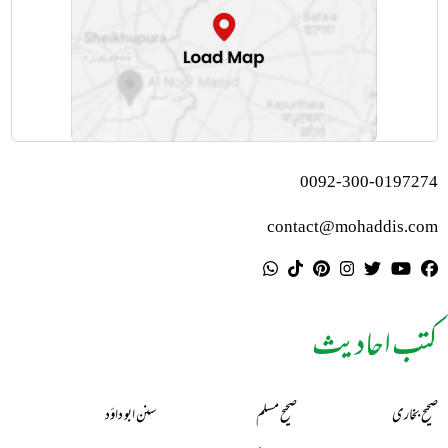
0092-300-0197274
contact@mohaddis.com
کتب احادیث
صحیح بخاری
صحیح مسلم
سنن ابو داؤد