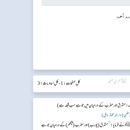
ند أحمد
کل صفحات: 1 -
کل احادیث: 3
: مشرق اور مغرب کے درمیان میں جوہے سب قبلہ ہے​)
رم ﷺ نے فرمایا: ’’مشرق (پورب) اور مغرب (پچھم) کے درمیان جو ہے