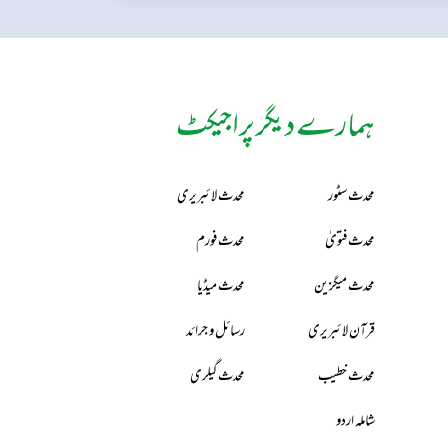
ہمارے دیگر پراجیکٹ
محدث سٹور
محدث لائبریری
محدث فتویٰ
محدث فورم
محدث میگزین
محدث میڈیا
قرآن لائبریری
رسائل و جرائد
محدث خطیب
محدث گیلری
شاملہ اردو