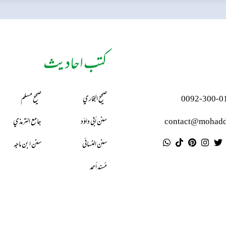
کتب احادیث
0092-300-0
صحيح البخاري
صحيح مسلم
contact@mohadd
سنن أبي داؤد
جامع الترمذي
سنن النسائي
سنن ابن ماجه
مُسند أحمد