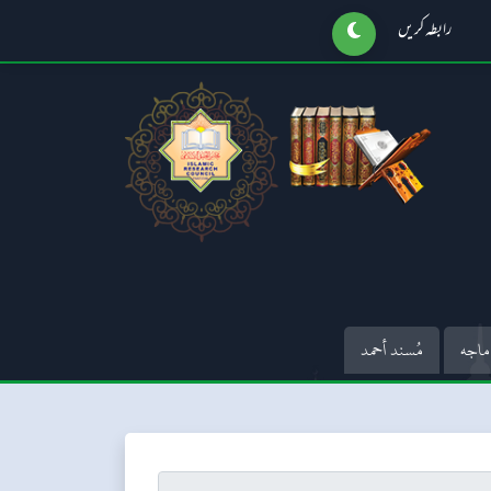
رابطہ کریں
ماجه
مُسند أحمد