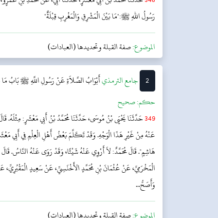
رَسُولُ اللهِ ﷺ:"مَا بَيْنَ الْمَشْرِقِ وَالْمَغْرِبِ قِبْلَةٌَ"
الموضوع:
صفة القبلة وتحديدها (العبادات)
2
‌جامع الترمذي
أَبْوَابُ الصَّلاَةِ عَنْ رَسُولِ اللَّهِ ﷺ
بَابُ مَا جَ
حکم:
صحیح
349
حَدَّثَنَا يَحْيَى بْنُ مُوسَى، حَدَّثَنَا مُحَمَّدُ بْنُ أَبِي مَعْشَرٍ: مِثْلَهُ. ق
عَنْهُ مِنْ غَيْرِ هَذَا الْوَجْهِ. وَقَدْ تَكَلَّمَ بَعْضُ أَهْلِ الْعِلْمِ فِي أَبِي مَعْشَ
هَاشِمٍ". قَالَ مُحَمَّدٌ: لاَ أَرْوِي عَنْهُ شَيْئًا، وَقَدْ رَوَى عَنْهُ النَّاسُ. قَالَ 
الْمَخْرَمِيِّ، عَنْ عُثْمَانَ بْنِ مُحَمَّدٍ الأَخْنَسِيِّ، عَنْ سَعِيدٍ الْمَقْبُرِيِّ، ع
وَأَصَحُّ...
الموضوع:
صفة القبلة وتحديدها (العبادات)