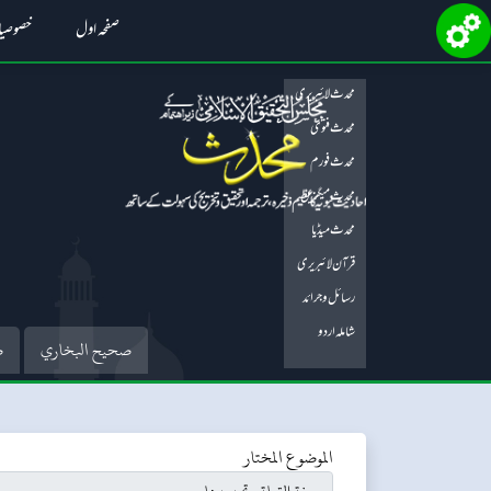
صفحہ اول
خصوصی
محدث لائبریری
محدث فتویٰ
محدث فورم
محدث میگزین
محدث میڈیا
قرآن لائبریری
رسائل و جرائد
شاملہ اردو
صحيح البخاري
ص
الموضوع المختار