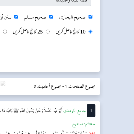
صحيح البخاري
صحيح مسلم
سنن أبي
10 نتائج حاصل کریں
25 نتائج حاصل کریں
مجموع الصفحات: 1 -
مجموع أحاديث: 3
1
‌جامع الترمذي
أَبْوَابُ الصَّلاَةِ عَنْ رَسُولِ اللَّهِ ﷺ
بَابُ مَا جَا
حکم:
صحیح
348
حَدَّثَنَا مُحَمَّدُ بْنُ أَبِي مَعْشَرٍ، حَدَّثَنَا أَبِي، عَنْ مُحَمَّدِ بْنِ عَمْرٍو،