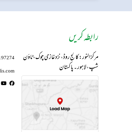
رابطہ کریں
مرکز النور: کالج روڈ، نزد غازی چوک، ٹاؤن
197274
شپ، لاہور ۔ پاکستان
is.com