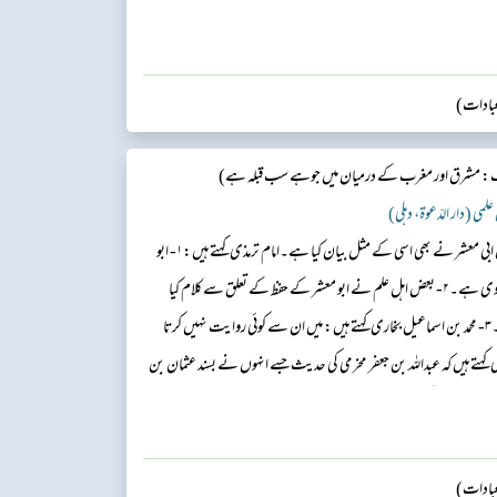
(عبادات)
: مشرق اور مغرب کے درمیان میں جوہے سب قبلہ ہے​)
. یحیی بن موسیٰ کا بیان ہے کہ ہم سے محمد بن ابی معشر نے بھی اسی کے مثل بیان کیا ہے۔امام ترمذی کہتے ہیں:۱- ابو
ہریرہ کی حدیث ان سے اور بھی کئی سندوں سے مروی ہے۔۲- بعض اہل علم نے ابو معشر کے حفظ کے تعلق سے کلام کیا
ہے۔ ان کا نام نجیح ہے، وہ بنی ہاشم کے مولیٰ ہیں۔۳- محمد بن اسماعیل بخاری کہتے ہیں: میں ان سے کوئی روایت نہیں کرتا
ہتے ہیں کہ عبداللہ بن جعفر مخرمی کی حدیث جسے انہوں نے بسند عثمان بن
ی ہے، ابو معشر کی حدیث سے زیادہ قوی اور زیادہ صحیح ہے۔ ...
(عبادات)