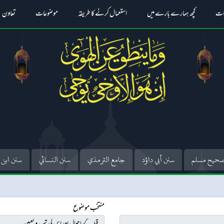
ات
کچھ ہمارے بارے میں
استعمال کرنے کا طریقہ
موضوعات
تعاون
حيح مسلم
سنن أبي داؤد
جامع الترمذي
سنن النسائي
سنن ابن 
منتخب موضوع