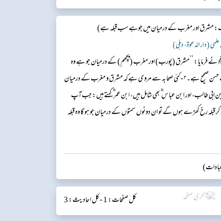
: مشرق اور مغرب کے درمیان میں جوہے سب قبلہ ہے​)
 ﷺ نے فرمایا: ’’مشرق (پورب) اور مغرب (پچھم) کے درمیان جو ہے وہ
سب قبلہ ہے‘‘۔امام ترمذی کہتے ہیں:۱- یہ حدیث حسن صحیح ہے۔۲- کئی صحابہ سے مروی ہے کہ مشرق و مغرب کے درمیان
بی طالب، اور ابن عباس ؓ بھی شامل ہیں، ابن عمر ؓ کہتے ہیں: جب آپ
ر قبلہ رخ کھڑے ہوں گے تو ان دونوں سمتوں کے درمیان جو ہو گا وہ قبلہ
ب قبلہ ہے، یہ اہل مشرق۱؎ کے لیے ہے۔ اور عب...
(عبادات)
کل صفحات: 1 -
کل احادیث: 3