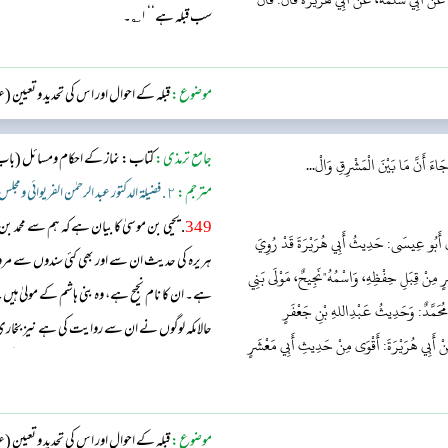
سب قبلہ ہے‘‘۱؎۔
موضوع:
قبلہ کے احوال اور اس کی تحدید و تعیین 
جامع ترمذی:
كتاب: نماز کے احکام ومسائل
(باب
اءَ أَنَّ مَا بَيْنَ الْمَشْرِقِ وَالْ...
مترجم:
٢. فضيلة الدكتور عبد الرحمٰن الفريوائي ومجلس علمي (دار الدّعوة، دهلي)
349
َالَ أَبُو عِيسَى: حَدِيثُ أَبِي هُرَيْرَةَ قَدْ رُوِيَ
رٍ مِنْ قِبَلِ حِفْظِهِ، وَاسْمُهُ"نَجِيحٌ، مَوْلَى بَنِي
مُحَمَّدٌ: وَحَدِيثُ عَبْدِاللهِ بْنِ جَعْفَرٍ
حالاںکہ لوگوں نے ان سے روایت کی ہے نیز بخاری ک
َنْ أَبِي هُرَيْرَةَ: أَقْوَى مِنْ حَدِيثِ أَبِي مَعْشَرٍ
محمد اخنسی عن سعید المقبری عن أبی ہریرہ روایت ک
موضوع:
قبلہ کے احوال اور اس کی تحدید و تعیین 