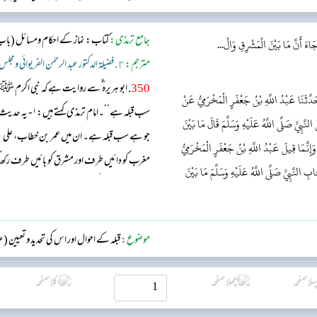
جامع ترمذی:
كتاب: نماز کے احکام ومسائل
(باب
اءَ أَنَّ مَا بَيْنَ الْمَشْرِقِ وَالْ...
مترجم:
٢. فضيلة الدكتور عبد الرحمٰن الفريوائي ومجلس علمي (دار الدّعوة، دهلي)
350
. ابو ہریرہ ؓ سے روایت ہے کہ نبی اکرم
َّثَنَا عَبْدُ اللَّهِ بْنُ جَعْفَرٍ الْمَخْرَمِيُّ عَنْ
َّبِيِّ صَلَّى اللَّهُ عَلَيْهِ وَسَلَّمَ قَالَ مَا بَيْنَ
جو ہے سب قبلہ ہے۔ ان میں عمر بن خطاب، علی بن ا
مَا قِيلَ عَبْدُ اللَّهِ بْنُ جَعْفَرٍ الْمَخْرَمِيُّ
مغرب کو دائیں طرف اور مشرق کو بائیں طرف رکھ ک
 النَّبِيِّ صَلَّى اللَّهُ عَلَيْهِ وَسَلَّمَ مَا بَيْنَ
ہو گا، ابن مبارک کہتے ہیں: مشرق و مغرب کے درمیان جو ہے س
موضوع:
قبلہ کے احوال اور اس کی تحدید و تعیین 