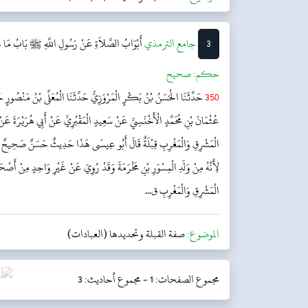
3
‌جامع الترمذي
أَبْوَابُ الصَّلاَةِ عَنْ رَسُولِ اللَّهِ ﷺ
بَابُ مَا جَ
حکم:
صحیح
350
حَدَّثَنَا الْحَسَنُ بْنُ بَكْرٍ الْمَرْوَزِيُّ حَدَّثَنَا الْمُعَلَّى بْنُ مَنْصُورٍ حَد
عُثْمَانَ بْنِ مُحَمَّدٍ الْأَخْنَسِيِّ عَنْ سَعِيدٍ الْمَقْبُرِيِّ عَنْ أَبِي هُرَيْرَةَ عَنْ الن
الْمَشْرِقِ وَالْمَغْرِبِ قِبْلَةٌ قَالَ أَبُو عِيسَى هَذَا حَدِيثٌ حَسَنٌ صَحِيحٌ وَإِنَّ
لِأَنَّهُ مِنْ وَلَدِ الْمِسْوَرِ بْنِ مَخْرَمَةَ وَقَدْ رُوِيَ عَنْ غَيْرِ وَاحِدٍ مِنْ أَصْحَابِ
الْمَشْرِقِ وَالْمَغْرِبِ ق...
الموضوع:
صفة القبلة وتحديدها (العبادات)
مجموع الصفحات: 1 -
مجموع أحاديث: 3