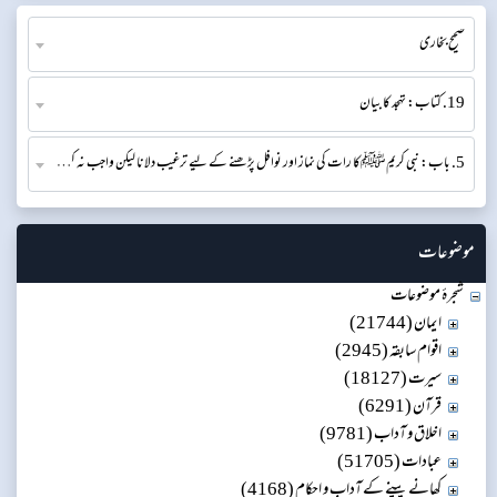
صحیح بخاری
19. کتاب: تہجد کا بیان
5. باب: نبی کریمﷺکا رات کی نماز اور نوافل پڑھنے کے لیے ترغیب دلانا لیکن واجب نہ کرنا۔
موضوعات
شجرۂ موضوعات
ایمان (21744)
اقوام سابقہ (2945)
سیرت (18127)
قرآن (6291)
اخلاق و آداب (9781)
عبادات (51705)
کھانے پینے کے آداب و احکام (4168)