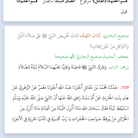
قسم الحديث (القائل):
مرفوع
اتصال السند:
متصل
قسم الحديث:
قولی
‌صحيح البخاري
:
كِتَابُ التَّهَجُّدِ
(بَابُ تَحْرِيضِ النَّبِيِّ ﷺ عَلَى صَلاَةِ اللَّيْلِ
وَالنَّوَافِلِ مِنْ غَيْرِ إِيجَابٍ)
حکم :
أحاديث صحيح البخاريّ كلّها صحيحة
ترجمۃ الباب:
وَطَرَقَ النَّبِيُّ ﷺ فَاطِمَةَ وَعَلِيًّا عَلَيْهِمَا السَّلاَمُ لَيْلَةً لِلصَّلاَةِ
1139
.
حَدَّثَنَا مُحَمَّدُ بْنُ مُقَاتِلٍ أَخْبَرَنَا عَبْدُ اللَّهِ أَخْبَرَنَا مَعْمَرٌ عَنْ الزُّهْرِيِّ عَنْ
هِنْدٍ بِنْتِ الْحَارِثِ عَنْ أُمِّ سَلَمَةَ رَضِيَ اللَّهُ عَنْهَا أَنَّ النَّبِيَّ صَلَّى اللَّهُ عَلَيْهِ وَسَلَّمَ
اسْتَيْقَظَ لَيْلَةً فَقَالَ سُبْحَانَ اللَّهِ مَاذَا أُنْزِلَ اللَّيْلَةَ مِنْ الْفِتْنَةِ مَاذَا أُنْزِلَ مِنْ
الْخَزَائِنِ مَنْ يُوقِظُ صَوَاحِبَ الْحُجُرَاتِ يَا رُبَّ كَاسِيَةٍ فِي الدُّنْيَا عَارِيَةٍ فِي الْآخِرَةِ