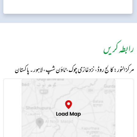
رابطہ کریں
مرکز النور: کالج روڈ، نزد غازی چوک، ٹاؤن شپ، لاہور ۔ پاکستان