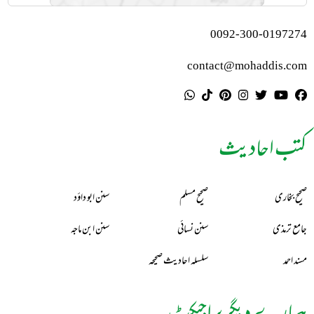
0092-300-0197274
contact@mohaddis.com
کتب احادیث
صحیح بخاری
صحیح مسلم
سنن ابو داؤد
جامع ترمذی
سنن نسائی
سنن ابن ماجہ
مسند احمد
سلسلہ احادیث صحیحہ