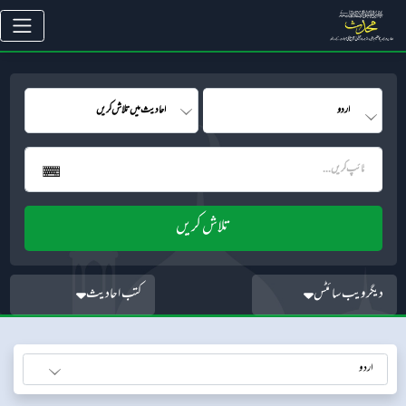
دیگر ویب سائٹس
کتب احادیث