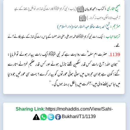
صحیح بخاری
:
(
کتاب: تہجد کا بیان
باب: نبی کریمﷺکا رات کی نماز اور نوافل پڑھنے کے لیے
)
ترغیب دلانا لیکن واجب نہ کرنا۔
مترجم:
شیخ الحدیث حافظ عبد الستار حماد (دار السلام)
ترجمۃ الباب:
‏‏‏‏ ایک رات نبی کریم ﷺفاطمہ اور علی رضی اللہ عنہما کے پاس رات کی نماز کے لیے جگانے آئے
تھے۔
1139
.
حضرت ام سلمہ‬ ؓ س‬ے روایت ہے کہ نبی ﷺ ایک رات بیدار ہوئے تو فرمایا:
’’سبحان اللہ! آج رات کس قدر سنگین فتنے نازل ہوئے اور کس قدر عظیم خزانے اتارے
گئے! کون ہے جو ان حجروں میں سوئی ہوئی عورتوں کو بیدار کرے؟ بہت سی عورتیں جو دنیا
میں لباس پہننے والی ہیں، آخرت میں بالکل برہنہ ہوں گی۔‘‘
Sharing Link:
https://mohaddis.com/View/Sahi-
Bukhari/T1/1139