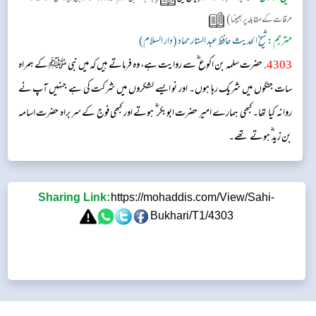
)
حرقات کے مقابلہ پر بھیجنا
مترجم:
شیخ الحدیث حافظ عبد الستار حماد (دار السلام)
4303
.
حضرت سلمہ بن اکوع ؓ سے روایت ہے، وہ فرماتے ہیں کہ میں نبی ﷺ کے ہمراہ
سات جنگوں میں شریک رہا ہوں۔ اور نو ایسے لشکروں میں شرکت کی ہے جنہیں آپ نے
روانہ کیا تھا۔ کبھی ہمارے امیر حضرت ابوبکر ؓ ہوتے اور کبھی فوج کے سربراہ حضرت اسامہ
بن زید ؓ ہوتے تھے۔
Sharing Link:
https://mohaddis.com/View/Sahi-
Bukhari/T1/4303