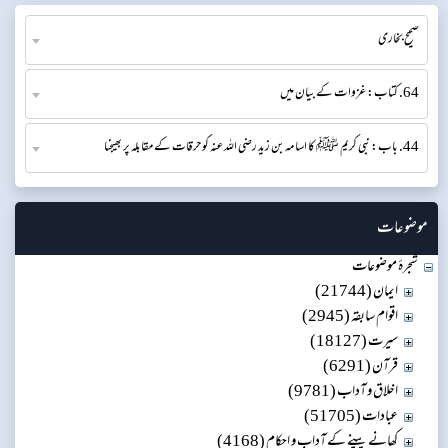
صحیح بخاری
64. کتاب: غزوات کے بیان میں
44. باب: نبی کریم ﷺ کا اسامہ بن زید رضی اللہ عنہ کو حرقات کے مقابلہ پر بھیجنا
موضوعات
شجرۂ موضوعات
ایمان (21744)
اقوام سابقہ (2945)
سیرت (18127)
قرآن (6291)
اخلاق و آداب (9781)
عبادات (51705)
کھانے پینے کے آداب و احکام (4168)