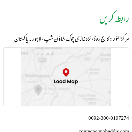
رابطہ کریں
مرکز النور: کالج روڈ، نزد غازی چوک، ٹاؤن شپ، لاہور ۔ پاکستان
0092-300-0197274
contact@mohaddis.com