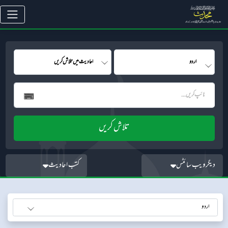
دیگر ویب سائٹس
کتب احادیث