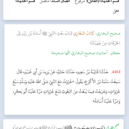
قسم الحديث (القائل):
مرفوع
اتصال السند:
متصل
قسم الحديث:
فعلی
‌صحيح البخاري
:
كِتَابُ المَغَازِي
(بَابُ بَعْثِ النَّبِيِّ ﷺ أُسَامَةَ بْنَ زَيْدٍ إِلَى
الحُرُقَاتِ مِنْ جُهَيْنَةَ)
حکم :
أحاديث صحيح البخاريّ كلّها صحيحة
4303
.
حَدَّثَنَا قُتَيْبَةُ بْنُ سَعِيدٍ، حَدَّثَنَا حَاتِمٌ، عَنْ يَزِيدَ بْنِ أَبِي عُبَيْدٍ، قَالَ:
سَمِعْتُ سَلَمَةَ بْنَ الأَكْوَعِ، يَقُولُ: «غَزَوْتُ مَعَ النَّبِيِّ صَلَّى اللهُ عَلَيْهِ وَسَلَّمَ سَبْعَ
غَزَوَاتٍ، وَخَرَجْتُ فِيمَا يَبْعَثُ مِنَ البُعُوثِ تِسْعَ غَزَوَاتٍ مَرَّةً عَلَيْنَا أَبُو بَكْرٍ،
وَمَرَّةً عَلَيْنَا أُسَامَةُ»
صحیح بخاری
:
(
کتاب: غزوات کے بیان میں
باب: نبی کریم ﷺ کا اسامہ بن زید رضی اللہ عنہ کو