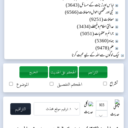
لباس اور زینت کے مسائل (3643)
نجی اور شخصی احوال ومعاملات (6566)
معاملات (9251)
عدالتی احکام و فیصلے (3434)
جرائم و عقوبات (5051)
جہاد (5360)
علم (9478)
نیک لوگوں سے اللہ کے لیے محبت کرنا
التخريج
تشریح
الحکم التفصیلی
الموضوع