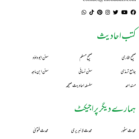
کتب احادیث
صحیح بخاری
صحیح مسلم
سنن ابو داؤد
جامع ترمذی
سنن نسائی
سنن ابن ماجہ
مسند احمد
سلسلہ احادیث صحیحہ
ہمارے دیگر پراجیکٹ
محدث سٹور
محدث لائبریری
محدث فتویٰ