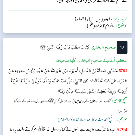
کے حکم سے) ہمارے مریض کی شفا یابی کا ذریعہ ہوگی۔“
الموضوع:
ما يجوز من الرقى (العلم)
موضوع:
جائز دم کا تذکرہ (علم)
10
‌‌صحيح البخاري
كِتَابُ الطِّبِّ
بَابُ رُقْيَةِ النَّبِيِّ ﷺ
حکم:
أحاديث صحيح البخاريّ كلّها صحيحة
5794
حَدَّثَنِي صَدَقَةُ بْنُ الفَضْلِ، أَخْبَرَنَا ابْنُ عُيَيْنَةَ، عَنْ عَبْدِ رَبِّهِ بْنِ سَعِيدٍ، عَنْ
عَمْرَةَ، عَنْ عَائِشَةَ، قَالَتْ: كَانَ النَّبِيُّ صَلَّى اللهُ عَلَيْهِ وَسَلَّمَ يَقُولُ فِي الرُّقْيَةِ: «تُرْبَةُ
أَرْضِنَا، وَرِيقَةُ بَعْضِنَا، يُشْفَى سَقِيمُنَا، بِإِذْنِ رَبِّنَا»
صحیح بخاری:
(
کتاب: دوا اور علاج کے بیان میں
باب: رسول کریم ﷺ نے بیماری سے شفا کے لیے کیا
دع...)
مترجم:
١. شیخ الحدیث حافظ عبد الستار حماد (دار السلام)
5794
. سیدہ عائشہ‬ ؓ س‬ے روایت ہے انہوں نے کہا کہ رسول اللہ ﷺ دم کرتے وقت یہ دعا