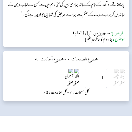
پڑھتے تھے: ”اللہ کے نام کے ساتھ ہماری زمین کی مٹی، ہم میں سے کسی لے لعاب دہن کے
ساتھ مل کر ہمارے رب کے حکم سے ہمارے مریض کی شفا یابی کا ذریعہ بنے گی۔“
الموضوع:
ما يجوز من الرقى (العلم)
موضوع:
جائز دم کا تذکرہ (علم)
مجموع الصفحات: 7 -
مجموع أحاديث: 70
کل صفحات: 7 -
کل احادیث: 70