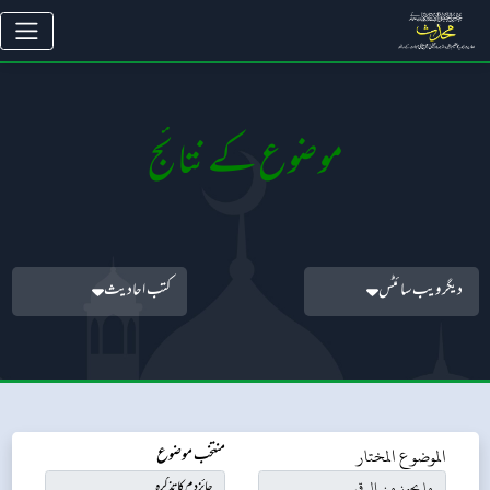
موضوع کے نتائج
دیگر ویب سائٹس
کتب احادیث
الموضوع المختار
منتخب موضوع