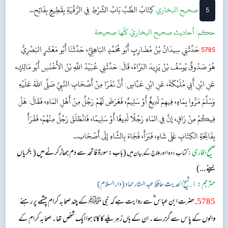
رہا، ایسا...
5
‌‌صحيح البخاري
كِتَابُ الطِّبِّ
بَابُ الشَّرْطِ فِي الرُّقْيَةِ بِقَطِيعٍ بِفَاتِح...
حکم:
أحاديث صحيح البخاريّ كلّها صحيحة
5785
حَدَّثَنِي سِيدَانُ بْنُ مُضَارِبٍ أَبُو مُحَمَّدٍ البَاهِلِيُّ، حَدَّثَنَا أَبُو مَعْشَرٍ البَصْرِيُّ
هُوَ صَدُوقٌ يُوسُفُ بْنُ يَزِيدَ البَرَّاءُ، قَالَ: حَدَّثَنِي عُبَيْدُ اللَّهِ بْنُ الأَخْنَسِ أَبُو مَالِكٍ،
عَنِ ابْنِ أَبِي مُلَيْكَةَ، عَنِ ابْنِ عَبَّاسٍ: أَنَّ نَفَرًا مِنْ أَصْحَابِ النَّبِيِّ صَلَّى اللهُ عَلَيْهِ
وَسَلَّمَ مَرُّوا بِمَاءٍ، فِيهِمْ لَدِيغٌ أَوْ سَلِيمٌ، فَعَرَضَ لَهُمْ رَجُلٌ مِنْ أَهْلِ المَاءِ، فَقَالَ: هَلْ
فِيكُمْ مِنْ رَاقٍ، إِنَّ فِي المَاءِ رَجُلًا لَدِيغًا أَوْ سَلِيمًا، فَانْطَلَقَ رَجُلٌ مِنْهُمْ، فَقَرَأَ
بِفَاتِحَةِ الكِتَابِ عَلَى شَاءٍ، فَبَرَأَ، فَجَاءَ بِالشَّاءِ إِلَى أَصْحَاب...
صحیح بخاری:
(باب: سورۃ فاتحہ سے دم جھاڑ کرنے میں ( بکریاں
کتاب: دوا اور علاج کے بیان میں
لینے ...)
مترجم:
١. شیخ الحدیث حافظ عبد الستار حماد (دار السلام)
5785
. حضرت ابن عباس ؓ سے روایت ہے کہ نبی ﷺ کے چند صحابہ کرام چشمے پر رہنے
والوں کے پاس سے گزرے۔ ان کے ہاں زہریلے کا کاٹا ہوا ایک شخص تھا۔ صحابہ کرام کے