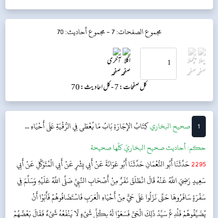
مجموع الصفحات: 7 -
مجموع أحاديث: 70
کل صفحات: 7 -
کل احادیث: 70
1
‌‌صحيح البخاري
كِتَابُ الإِجَارَةِ
بَابُ مَا يُعْطَى فِي الرُّقْيَةِ عَلَى أَحْيَاءِ ...
حکم:
أحاديث صحيح البخاريّ كلّها صحيحة
2295
حَدَّثَنَا أَبُو النُّعْمَانِ حَدَّثَنَا أَبُو عَوَانَةَ عَنْ أَبِي بِشْرٍ عَنْ أَبِي الْمُتَوَكِّلِ عَنْ أَبِي
سَعِيدٍ رَضِيَ اللَّهُ عَنْهُ قَالَ انْطَلَقَ نَفَرٌ مِنْ أَصْحَابِ النَّبِيِّ صَلَّى اللَّهُ عَلَيْهِ وَسَلَّمَ فِي
سَفْرَةٍ سَافَرُوهَا حَتَّى نَزَلُوا عَلَى حَيٍّ مِنْ أَحْيَاءِ الْعَرَبِ فَاسْتَضَافُوهُمْ فَأَبَوْا أَنْ
يُضَيِّفُوهُمْ فَلُدِغَ سَيِّدُ ذَلِكَ الْحَيِّ فَسَعَوْا لَهُ بِكُلِّ شَيْءٍ لَا يَنْفَعُهُ شَيْءٌ فَقَالَ بَعْضُهُمْ