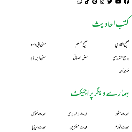
کتب احادیث
صحيح البخاري
صحيح مسلم
سنن أبي داؤد
جامع الترمذي
سنن النسائي
سنن ابن ماجه
مُسند أحمد
ہمارے دیگر پراجیکٹ
محدث سٹور
محدث لائبریری
محدث فتویٰ
محدث فورم
محدث میگزین
محدث میڈیا