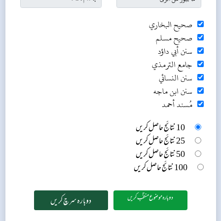
صحيح البخاري
صحيح مسلم
سنن أبي داؤد
جامع الترمذي
سنن النسائي
سنن ابن ماجه
مُسند أحمد
10 نتائج حاصل کریں
25 نتائج حاصل کریں
50 نتائج حاصل کریں
100 نتائج حاصل کریں
دوبارہ موضوع منتخب کریں