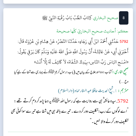
8
‌‌صحيح البخاري
كِتَابُ الطِّبِّ
بَابُ رُقْيَةِ النَّبِيِّ ﷺ
حکم:
أحاديث صحيح البخاريّ كلّها صحيحة
5792
حَدَّثَنِي أَحْمَدُ ابْنُ أَبِي رَجَاءٍ، حَدَّثَنَا النَّضْرُ، عَنْ هِشَامِ بْنِ عُرْوَةَ، قَالَ:
أَخْبَرَنِي أَبِي، عَنْ عَائِشَةَ، أَنَّ رَسُولَ اللَّهِ صَلَّى اللهُ عَلَيْهِ وَسَلَّمَ كَانَ يَرْقِي يَقُولُ:
«امْسَحِ البَاسَ رَبَّ النَّاسِ، بِيَدِكَ الشِّفَاءُ، لاَ كَاشِفَ لَهُ إِلَّا أَنْتَ»
صحیح بخاری:
(
کتاب: دوا اور علاج کے بیان میں
باب: رسول کریم ﷺ نے بیماری سے شفا کے لیے کیا
دع...)
مترجم:
١. شیخ الحدیث حافظ عبد الستار حماد (دار السلام)
5792
. سیدہ عائشہ‬ ؓ ہ‬ی سے روایت ہے کہ رسول اللہ ﷺ یہ دعا پڑھ کر دم کرتے تھے:
”اے لوگوں کے رب! تکلیف دور کردے۔ تیرے ہاتھ ہی میں شفا ہے تیرے سوا کوئی بھی
تکلیف دور کرنے والا نہیں۔“