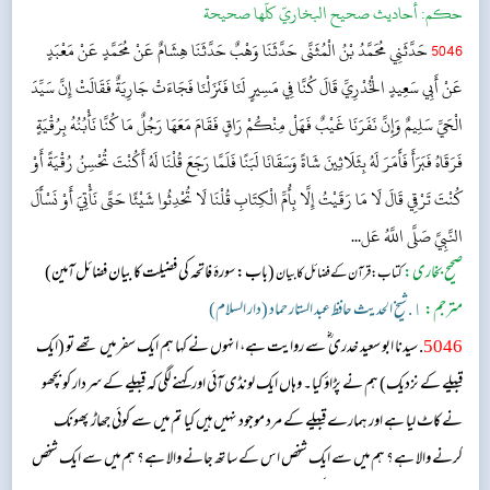
حکم:
أحاديث صحيح البخاريّ كلّها صحيحة
5046
حَدَّثَنِي مُحَمَّدُ بْنُ الْمُثَنَّى حَدَّثَنَا وَهْبٌ حَدَّثَنَا هِشَامٌ عَنْ مُحَمَّدٍ عَنْ مَعْبَدٍ
عَنْ أَبِي سَعِيدٍ الْخُدْرِيِّ قَالَ كُنَّا فِي مَسِيرٍ لَنَا فَنَزَلْنَا فَجَاءَتْ جَارِيَةٌ فَقَالَتْ إِنَّ سَيِّدَ
الْحَيِّ سَلِيمٌ وَإِنَّ نَفَرَنَا غَيْبٌ فَهَلْ مِنْكُمْ رَاقٍ فَقَامَ مَعَهَا رَجُلٌ مَا كُنَّا نَأْبُنُهُ بِرُقْيَةٍ
فَرَقَاهُ فَبَرَأَ فَأَمَرَ لَهُ بِثَلَاثِينَ شَاةً وَسَقَانَا لَبَنًا فَلَمَّا رَجَعَ قُلْنَا لَهُ أَكُنْتَ تُحْسِنُ رُقْيَةً أَوْ
كُنْتَ تَرْقِي قَالَ لَا مَا رَقَيْتُ إِلَّا بِأُمِّ الْكِتَابِ قُلْنَا لَا تُحْدِثُوا شَيْئًا حَتَّى نَأْتِيَ أَوْ نَسْأَلَ
النَّبِيَّ صَلَّى اللَّهُ عَل...
صحیح بخاری:
(باب: سورۂ فاتحہ کی فضیلت کا بیان فضائل آمین)
کتاب: قرآن کے فضائل کا بیان
مترجم:
١. شیخ الحدیث حافظ عبد الستار حماد (دار السلام)
5046
. سیدنا ابو سعید خدری ؓ سے روایت ہے، انہوں نے کہا ہم ایک سفر میں تھے تو (ایک
قبیلے کے نزدیک) ہم نے پڑاؤ کیا۔ وہاں ایک لونڈی آئی اور کہنے لگی کہ قبیلے کے سردار کو بچھو
نے کاٹ لیا ہے اور ہمارے قبیلے کے مرد موجود نہیں ہیں کیا تم میں سے کوئی جھاڑ پھونک
کرنے والا ہے؟ ہم میں سے ایک شخص اس کے ساتھ جانے والا ہے؟ ہم میں سے ایک شخص