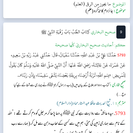
الموضوع:
ما يجوز من الرقى (العلم)
موضوع:
جائز دم کا تذکرہ (علم)
9
‌‌صحيح البخاري
كِتَابُ الطِّبِّ
بَابُ رُقْيَةِ النَّبِيِّ ﷺ
حکم:
أحاديث صحيح البخاريّ كلّها صحيحة
5793
حَدَّثَنَا عَلِيُّ بْنُ عَبْدِ اللَّهِ، حَدَّثَنَا سُفْيَانُ، قَالَ: حَدَّثَنِي عَبْدُ رَبِّهِ بْنُ سَعِيدٍ،
عَنْ عَمْرَةَ، عَنْ عَائِشَةَ، رَضِيَ اللَّهُ عَنْهَا: أَنَّ النَّبِيَّ صَلَّى اللهُ عَلَيْهِ وَسَلَّمَ كَانَ يَقُولُ
لِلْمَرِيضِ: «بِسْمِ اللَّهِ، تُرْبَةُ أَرْضِنَا، بِرِيقَةِ بَعْضِنَا، يُشْفَى سَقِيمُنَا، بِإِذْنِ رَبِّنَا»...
صحیح بخاری:
(
کتاب: دوا اور علاج کے بیان میں
باب: رسول کریم ﷺ نے بیماری سے شفا کے لیے کیا
دع...)
مترجم:
١. شیخ الحدیث حافظ عبد الستار حماد (دار السلام)
5793
. سیدہ عائشہ‬ ؓ س‬ے روایت ہے کہ نبی ﷺ یہ دعا پڑھا کر مریض کو دم کرتے تھے: ”اللہ
کے نام سے ہماری زمین کی مٹی، ہم میں سے کسی کے لعاب دہن سے مل کر (ہمارے رب