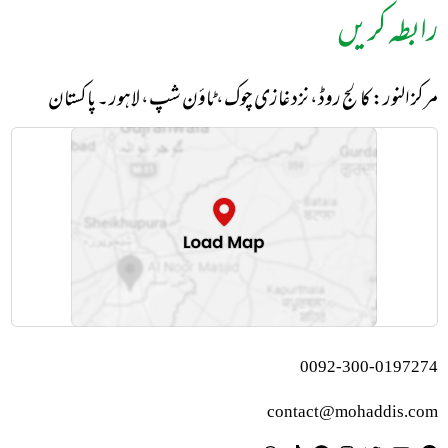
رابطہ کریں
مرکز النور: کالج روڈ، نزد غازی چوک، ٹاؤن شپ، لاہور ۔ پاکستان
0092-300-0197274
contact@mohaddis.com