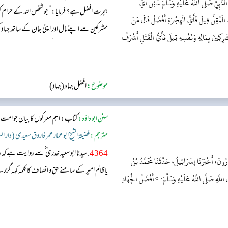
َّبِيَّ صَلَّى اللَّهُ عَلَيْهِ وَسَلَّمَ سُئِلَ أَيُّ
ہجرت افضل ہے؟ فرمایا: ”جو شخص اللہ کے حرام کرد
لْمُقِلِّ قِيلَ فَأَيُّ الْهِجْرَةِ أَفْضَلُ قَالَ مَنْ
مشرکین سے اپنے مال اور اپنی جان کے ساتھ جہاد
ْرِكِينَ بِمَالِهِ وَنَفْسِهِ قِيلَ فَأَيُّ الْقَتْلِ أَشْرَفُ
خون بہا دیا گیا اور اس کے گھوڑے کو بھی کاٹ دیا گ
موضوع:
افضل جہاد (جہاد)
سنن ابو داؤد:
کتاب: اہم معرکوں کا بیان جو امت
مترجم:
فضیلۃ الشیخ ابو عمار عمر فاروق سعیدی (دار ا
4364
. سیدنا ابو سعید خدری ؓ سے روایت ہے ک
رُونَ، أَخْبَرَنَا إِسْرَائِيلُ، حَدَّثَنَا مُحَمَّدُ بْنُ
یا ظالم امیر کے سامنے حق و انصاف کا کلمہ کہہ گ
للَّهِ صَلَّى اللَّهُ عَلَيْهِ وَسَلَّمَ: >أَفْضَلُ الْجِهَادِ