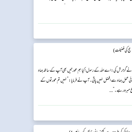
کیا گیا: جہاد کون سا افضل ہے؟ آپ نے فرمایا: ’’اس شخص کا جس نے
ج کی فضیلت)
ہ میں نے گزارش کی: اے اللہ کے رسول! کیا ہم عورتیں بھی آپ کے ساتھ جہاد
ں کوئی عمل جہاد سے افضل نہیں پاتی۔ آپ نے فرمایا: ”نہیں تم عورتوں کے
ج مبرور ہے۔“...