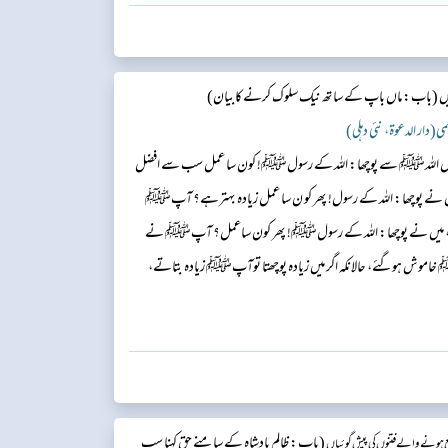
یں
(باب: ماں باپ کے ساتھ نیک سلوک کرنے کابیان​)
لمی(دار الدعوۃ، نئی دہلی)
ں نے رسول اللہﷺ سے پوچھا: اللہ کے رسولﷺ! کون سا عمل سب سے افضل
یں نے پوچھا: اللہ کے رسول! پھر کو ن سا عمل زیادہ بہترہے؟ آپﷺ
نا‘‘، میں نے پوچھا: اللہ کے رسولﷺ! پھر کون ساعمل؟ آپﷺ نے
لہ ﷺ خاموش ہوگئے، حالانکہ اگر میں زیادہ پوچھتا توآپﷺ زیادہ بتاتے،
(باب: ظالم بادشاہ کے سامنے حق کہنا سب
 ہونے والے فتنوں کی پیش گوئیاں