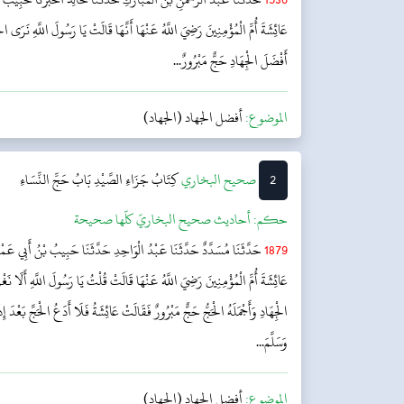
عَائِشَةَ أُمِّ الْمُؤْمِنِينَ رَضِيَ اللَّهُ عَنْهَا أَنَّهَا قَالَتْ يَا رَسُولَ اللَّهِ نَرَى ا
أَفْضَلَ الْجِهَادِ حَجٌّ مَبْرُورٌ...
الموضوع:
أفضل الجهاد (الجهاد)
2
‌‌صحيح البخاري
کِتَابُ جَزَاءِ الصَّيْدِ
بَابُ حَجِّ النِّسَاءِ
حکم:
أحاديث صحيح البخاريّ كلّها صحيحة
1879
حَدَّثَنَا مُسَدَّدٌ حَدَّثَنَا عَبْدُ الْوَاحِدِ حَدَّثَنَا حَبِيبُ بْنُ أَبِي عَمْر
عَائِشَةَ أُمِّ الْمُؤْمِنِينَ رَضِيَ اللَّهُ عَنْهَا قَالَتْ قُلْتُ يَا رَسُولَ اللَّهِ أَلَا
الْجِهَادِ وَأَجْمَلَهُ الْحَجُّ حَجٌّ مَبْرُورٌ فَقَالَتْ عَائِشَةُ فَلَا أَدَعُ الْحَجَّ بَعْدَ 
وَسَلَّمَ...
الموضوع:
أفضل الجهاد (الجهاد)