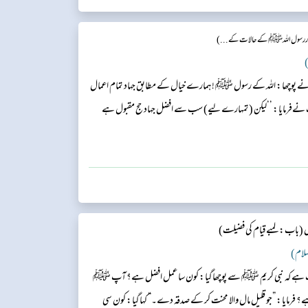
اور رسول اللہ ﷺ کے حالات کے...)
)
نے پوچھا: اللہ کے رسول ﷺ !ہمارے خیال کے مطابق جہاد تمام اعمال
پ نےفرمایا: ’’لیکن (تمہارے لیے) سب سے افضل جہاد حج مقبول ہے
ل
(باب: لمبے قیام کی فضیلت)
لسلام)
ے روایت ہے کہ نبی کریم ﷺ سے پوچھا گیا: کون سا عمل افضل ہے؟ آپ ﷺ
 ہے؟ فرمایا: ”جو قلیل مال والا محنت کر کے صدقہ دے۔“ کہا گیا: کون سی