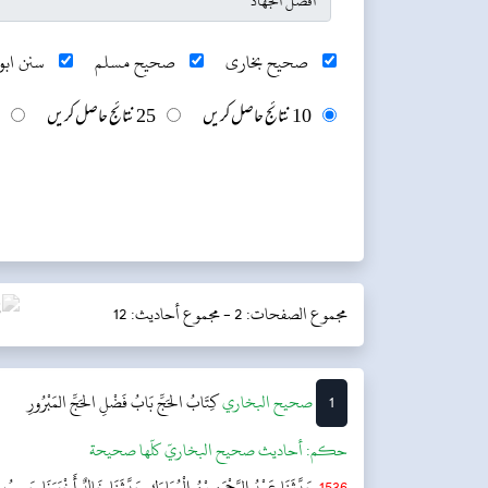
صحیح بخاری
صحیح مسلم
سنن ابو 
10 نتائج حاصل کریں
25 نتائج حاصل کریں
مجموع الصفحات: 2 -
مجموع أحاديث: 12
1
‌‌صحيح البخاري
كِتَابُ الحَجِّ
بَابُ فَضْلِ الحَجِّ المَبْرُورِ
حکم:
أحاديث صحيح البخاريّ كلّها صحيحة
1536
حَدَّثَنَا عَبْدُ الرَّحْمَنِ بْنُ الْمُبَارَكِ حَدَّثَنَا خَالِدٌ أَخْبَرَنَا حَبِيب