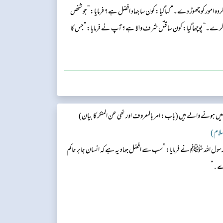
ہ امور کو چھوڑ دے۔“ کہا گیا: کون سا جہاد افضل ہے؟ فرمایا: ”جو شخص
 کرے۔“ پوچھا گیا: کون سا قتل شرف والا ہے؟ آپ نے فرمایا: ”جس کا
یا۔“...
 میں ہونے والے ہیں
(باب: امر بالمعروف اور نھی عن المنکر کا بیان)
لسلام)
ہ رسول اللہ ﷺ نے فرمایا: ”سب سے افضل جہاد یہ ہے کہ انسان جابر حاکم
زرے۔“