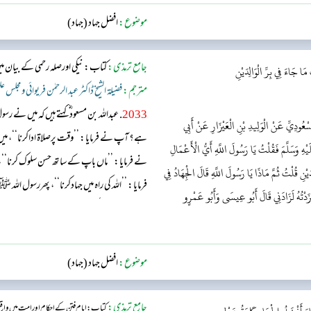
موضوع:
افضل جہاد (جہاد)
جامع ترمذی:
كتاب: نیکی اورصلہ رحمی کے بیان م
َا جَاءَ فِي بِرِّ الْوَالِدَيْنِ​
مترجم:
فضیلۃ الشیخ ڈاکٹر عبد الرحمٰن فریوائی ومجلس ع
2033
. عبداللہ بن مسعود ؓ کہتے ہیں کہ می
َسْعُودِيِّ عَنْ الْوَلِيدِ بْنِ الْعَيْزَارِ عَنْ أَبِي
ہے؟ آپ نے فرمایا: ’’وقت پرصلاۃ اداکرنا‘‘، م
ْهِ وَسَلَّمَ فَقُلْتُ يَا رَسُولَ اللَّهِ أَيُّ الْأَعْمَالِ
نے فرمایا: ’’ماں باپ کے ساتھ حسن سلوک کر
َيْنِ قُلْتُ ثُمَّ مَاذَا يَا رَسُولَ اللَّهِ قَالَ الْجِهَادُ فِي
فرمایا: ’’اللہ کی راہ میں جہادکرنا‘‘، پھررسول ال
َزَدْتُهُ لَزَادَنِي قَالَ أَبُو عِيسَى وَأَبُو عَمْرٍو
۱؎۔امام ترمذی کہتے ہیں:۱۔ یہ حدیث حسن صحیح ہے۔۲۔ اسے ابوعمرو ...
موضوع:
افضل جہاد (جہاد)
جامع ترمذی:
كتاب: ایام فتن کے احکام اور امت میں واقع