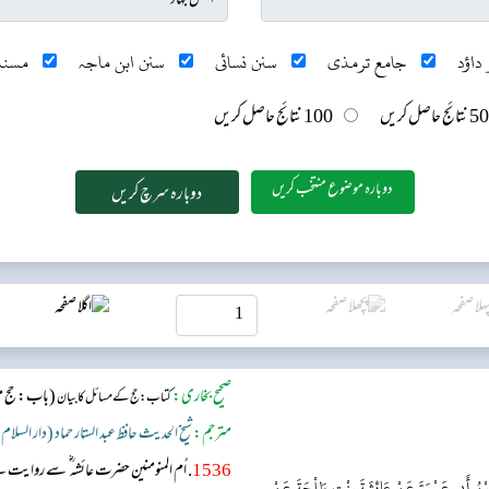
داؤد
جامع ترمذی
سنن نسائی
سنن ابن ماجہ
مسند
50 نتائج حاصل کریں
100 نتائج حاصل کریں
دوبارہ موضوع منتخب کریں
صحیح بخاری:
(باب: حج مب
کتاب: حج کے مسائل کا بیان
مترجم:
شیخ الحدیث حافظ عبد الستار حماد (دار السلام
1536
. اُم المنومنین حضرت عائشہ ؓ سے روایت
ُ بْنُ أَبِي عَمْرَةَ عَنْ عَائِشَةَ بِنْتِ طَلْحَةَ عَنْ