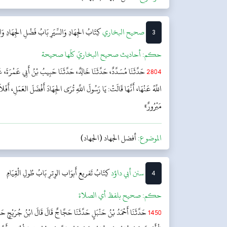
3
‌‌صحيح البخاري
كِتَابُ الجِهَادِ وَالسِّيَرِ
بَابُ فَضْلِ الجِهَادِ وَالس
حکم:
أحاديث صحيح البخاريّ كلّها صحيحة
2804
حَدَّثَنَا مُسَدَّدٌ، حَدَّثَنَا خَالِدٌ، حَدَّثَنَا حَبِيبُ بْنُ أَبِي عَمْرَةَ،
اللَّهُ عَنْهَا، أَنَّهَا قَالَتْ: يَا رَسُولَ اللَّهِ تُرَى الجِهَادَ أَفْضَلَ العَمَلِ، أَفَ
مَبْرُورٌ»
الموضوع:
أفضل الجهاد (الجهاد)
4
‌سنن أبي داؤد
كِتَابُ تَفريع أَبوَاب الوِترِ
بَابُ طُولِ الْقِيَامِ
حکم:
صحيح بلفظ أي الصلاة
1450
حَدَّثَنَا أَحْمَدُ بْنُ حَنْبَلٍ حَدَّثَنَا حَجَّاجٌ قَالَ قَالَ ابْنُ جُرَيْجٍ حَدّ