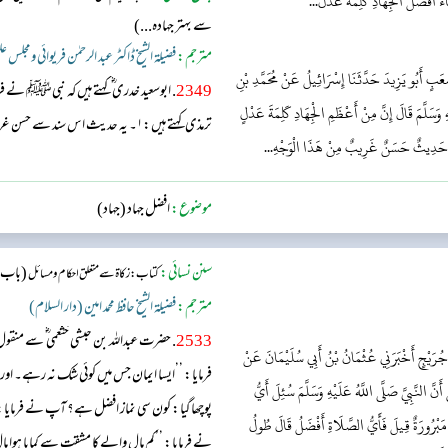
َ أَفْضَلُ الْجِهَادِ كَلِمَةُ عَدْل...
سے بہتر جہادہ...)
مترجم:
فضیلۃ الشیخ ڈاکٹر عبد الرحمٰن فریوائی ومجلس ع
ْعَبٍ أَبُو يَزِيدَ حَدَّثَنَا إِسْرَائِيلُ عَنْ مُحَمَّدِ بْنِ
2349
 وَسَلَّمَ قَالَ إِنَّ مِنْ أَعْظَمِ الْجِهَادِ كَلِمَةَ عَدْلٍ
ترمذی کہتے ہیں:۱۔ یہ حدیث اس سند سے حسن غریب ہے۔۲۔ اس باب میں ابوامامہ سے بھی روایت ہے۔
ا حَدِيثٌ حَسَنٌ غَرِيبٌ مِنْ هَذَا الْوَجْهِ...
موضوع:
افضل جہاد (جہاد)
سنن نسائی:
(باب: 
کتاب: زکاۃ سے متعلق احکام و مسائل
مترجم:
فضیلۃ الشیخ حافظ محمد امین (دار السلام)
2533
. حضرت عبدال
ُرَيْجٍ أَخْبَرَنِي عُثْمَانُ بْنُ أَبِي سُلَيْمَانَ عَنْ
فرمایا: ’’ایسا ایمان جس میں کوئی شک نہ رہے۔ اور ا
نَّ النَّبِيَّ صَلَّى اللَّهُ عَلَيْهِ وَسَلَّمَ سُئِلَ أَيُّ
پوچھا گیا: کون سی نماز افضل ہے؟ آپ نے فرمایا: 
َبْرُورَةٌ قِيلَ فَأَيُّ الصَّلَاةِ أَفْضَلُ قَالَ طُولُ
نے فرمایا: ’’کم مال والے کا مشقت سے کمایا ہوا م