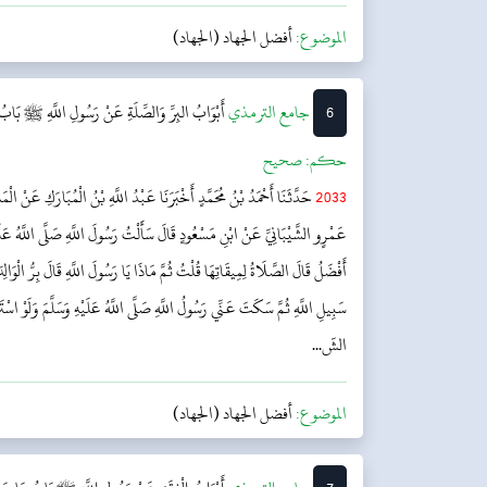
الموضوع:
أفضل الجهاد (الجهاد)
6
‌جامع الترمذي
أَبْوَابُ البِرِّ وَالصِّلَةِ عَنْ رَسُولِ اللَّهِ ﷺ
بَابُ م
حکم:
صحیح
2033
حَدَّثَنَا أَحْمَدُ بْنُ مُحَمَّدٍ أَخْبَرَنَا عَبْدُ اللَّهِ بْنُ الْمُبَارَكِ عَنْ الْم
عَمْرٍو الشَّيْبَانِيِّ عَنْ ابْنِ مَسْعُودٍ قَالَ سَأَلْتُ رَسُولَ اللَّهِ صَلَّى اللَّهُ عَلَي
أَفْضَلُ قَالَ الصَّلَاةُ لِمِيقَاتِهَا قُلْتُ ثُمَّ مَاذَا يَا رَسُولَ اللَّهِ قَالَ بِرُّ الْوَالِد
سَبِيلِ اللَّهِ ثُمَّ سَكَتَ عَنِّي رَسُولُ اللَّهِ صَلَّى اللَّهُ عَلَيْهِ وَسَلَّمَ وَلَوْ اسْت
الشّ...
الموضوع:
أفضل الجهاد (الجهاد)