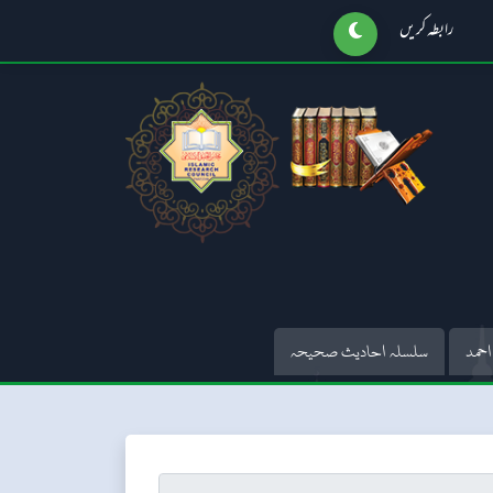
رابطہ کریں
احمد
سلسلہ احادیث صحیحہ