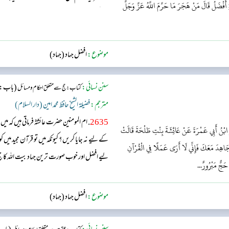
 أَفْضَلُ قَالَ مَنْ هَجَرَ مَا حَرَّمَ اللَّهُ عَزَّ وَجَلَّ
تعالیٰ کی حرام کردہ چیزوں کو چھوڑ دے۔‘‘ عرض 
اپنے جان ومال کے ساتھ مشرک...
موضوع:
افضل جہاد (جہاد)
سنن نسائی:
(باب: ح
کتاب: حج سے متعلق احکام و مسائل
مترجم:
فضیلۃ الشیخ حافظ محمد امین (دار السلام)
2635
. ام المومنین حضرت عائشہؓ فرماتی ہیں ک
َ ابْنُ أَبِي عَمْرَةَ عَنْ عَائِشَةَ بِنْتِ طَلْحَةَ قَالَتْ
کے لیے نہ جایا کریں؟ کیونکہ میں تو قرآن مجید می
َنُجَاهِدَ مَعَكَ فَإِنِّي لَا أَرَى عَمَلًا فِي الْقُرْآنِ
لیے افضل اور خوب صورت ترین جہاد بیت اللہ کا ح
حَجٌّ مَبْرُورٌ...
موضوع:
افضل جہاد (جہاد)