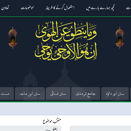
ات
کچھ ہمارے بارے میں
استعمال کرنے کا طریقہ
موضوعات
تعاون
سنن ابو داؤد
جامع ترمذی
سنن نسائی
سنن ابن ماجہ
مسند 
منتخب موضوع