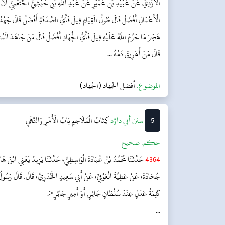
الْأَزْدِيِّ عَنْ عُبَيْدِ بْنِ عُمَيْرٍ عَنْ عَبْدِ اللَّهِ بْنِ حُبْشِيٍّ الْخَثْعَمِيِّ أَنَّ الن
الْأَعْمَالِ أَفْضَلُ قَالَ طُولُ الْقِيَامِ قِيلَ فَأَيُّ الصَّدَقَةِ أَفْضَلُ قَالَ جَهْدُ ا
هَجَرَ مَا حَرَّمَ اللَّهُ عَلَيْهِ قِيلَ فَأَيُّ الْجِهَادِ أَفْضَلُ قَالَ مَنْ جَاهَدَ الْمُش
قَالَ مَنْ أُهَرِيقَ دَمُهُ ...
الموضوع:
أفضل الجهاد (الجهاد)
5
‌سنن أبي داؤد
كِتَابُ الْمَلَاحِمِ
بَابُ الْأَمْرِ وَالنَّهْيِ
حکم:
صحیح
4364
حَدَّثَنَا مُحَمَّدُ بْنُ عُبَادَةَ الْوَاسِطِيُّ، حَدَّثَنَا يَزِيدُ يَعْنِي ابْنَ هَا
جُحَادَةَ، عَنْ عَطِيَّةَ الْعَوْفِيِّ، عَنْ أَبِي سَعِيدٍ الْخُدْرِيِّ، قَالَ: قَالَ رَسُولُ ا
...