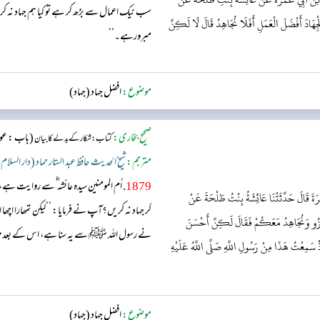
سب نیک اعمال سے بڑھ کر ہے تو کیا ہم جہاد نہ 
لْجِهَادَ أَفْضَلَ الْعَمَلِ أَفَلَا نُجَاهِدُ قَالَ لَا لَكِنَّ
مبرورہے۔‘‘
موضوع:
افضل جہاد (جہاد)
صحیح بخاری:
(باب : عورت
کتاب: شکار کے بدلے کا بیان
مترجم:
شیخ الحدیث حافظ عبد الستار حماد (دار السلام
1879
. اُم المومنین سیدہ عائشہ ؓ سے روایت
َةَ قَالَ حَدَّثَتْنَا عَائِشَةُ بِنْتُ طَلْحَةَ عَنْ
کر جہاد نہ کریں؟آپ نے فرمایا: ’’لیکن تمھارا اچھ
 نَغْزُو وَنُجَاهِدُ مَعَكُمْ فَقَالَ لَكِنَّ أَحْسَنَ
نے رسول اللہ ﷺ سے یہ سنا ہے، اس کے بعد میں 
إِذْ سَمِعْتُ هَذَا مِنْ رَسُولِ اللَّهِ صَلَّى اللَّهُ عَلَيْهِ
موضوع:
افضل جہاد (جہاد)