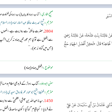
صحیح بخاری:
(
کتاب: جہاد کا بیان
باب : جہاد کی فضیلت 
ِّيَرِ
مترجم:
شیخ الحدیث حافظ عبد الستار حماد (دار السلام
2804
. حضرت عائشہ ؓ سے روایت ہے، انھوں 
 عَنْ عَائِشَةَ بِنْتِ طَلْحَةَ، عَنْ عَائِشَةَ رَضِيَ
سے افضل ہے تو کیا ہم عورتیں جہاد نہ کریں؟آ
لاَ نُجَاهِدُ؟ قَالَ: «لَكِنَّ أَفْضَلَ الجِهَادِ حَجٌّ
(جس میں گناہ نہ ہو)۔‘‘
موضوع:
افضل جہاد (جہاد)
سنن ابو داؤد:
کتاب: وتر کے فروعی احکام و مسائ
مترجم:
فضیلۃ الشیخ ابو عمار عمر فاروق سعیدی (دار ا
1450
. سیدنا عبداللہ بن حبشی الخثعمی ؓ س
َثَنِي عُثْمَانُ بْنُ أَبِي سُلَيْمَانَ عَنْ عَلِيٍّ
نے فرمایا: ”لمبا قیام“ کہا گیا: کون سا صدقہ افضل