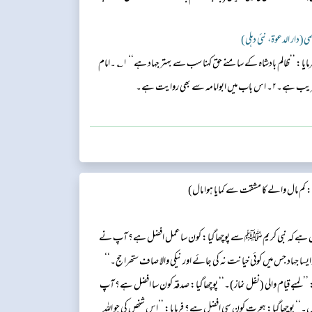
لمی(دار الدعوۃ، نئی دہلی)
. ابوسعید خدری ؓ کہتے ہیں کہ نبیﷺ نے فرمایا: ’’ظالم بادشاہ کے سامنے حق کہنا سب سے بہتر جہاد ہے‘‘ ۱؎ ۔امام
کم مال والے کا مشقت سے کمایا ہوا مال)
لہ بن حبشی خثعمی ؓ سے منقول ہے کہ نبی کریمﷺ سے پوچھا گیا: کون سا عمل افضل ہے؟ آپ نے
یسا جہاد جس میں کوئی خیانت نہ کی جائے اور نیکی والا صاف ستھرا حج۔‘‘
’’لمبے قیام والی (نفل نماز)۔‘‘ پوچھا گیا: صدقہ کون سا افضل ہے؟ آپ
ال۔‘‘ پوچھا گیا: ہجرت کون سی افضل ہے؟ فرمایا: ’’اس شخص کی جو اللہ