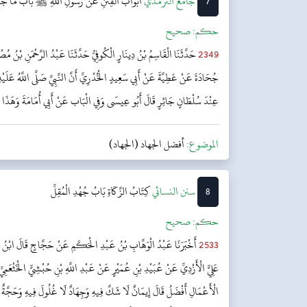
7
‌جامع الترمذي
أَبْوَابُ الْفِتَنِ عَنْ رَسُولِ اللَّهِ ﷺ
بَابُ مَا جَاء
حکم:
صحیح
2349
حَدَّثَنَا الْقَاسِمُ بْنُ دِينَارٍ الْكُوفِيُّ حَدَّثَنَا عَبْدُ الرَّحْمَنِ بْنُ مُص
جُحَادَةَ عَنْ عَطِيَّةَ عَنْ أَبِي سَعِيدٍ الْخُدْرِيِّ أَنَّ النَّبِيَّ صَلَّى اللَّهُ عَلَيْهِ
عِنْدَ سُلْطَانٍ جَائِرٍ قَالَ أَبُو عِيسَى وَفِي الْبَاب عَنْ أَبِي أُمَامَةَ وَهَذَ
الموضوع:
أفضل الجهاد (الجهاد)
8
‌سنن النسائي
كِتَابُ الزَّكَاةِ
بَابُ جُهْدِ الْمُقِلِّ
حکم:
صحیح
2533
أَخْبَرَنَا عَبْدُ الْوَهَّابِ بْنُ عَبْدِ الْحَكَمِ عَنْ حَجَّاجٍ قَالَ ابْنُ ج
عَلِيٍّ الْأَزْدِيِّ عَنْ عُبَيْدِ بْنِ عُمَيْرٍ عَنْ عَبْدِ اللَّهِ بْنِ حُبْشِيٍّ الْخَثْعَمِيِّ أَ
الْأَعْمَالِ أَفْضَلُ قَالَ إِيمَانٌ لَا شَكَّ فِيهِ وَجِهَادٌ لَا غُلُولَ فِيهِ وَحَجَّةٌ م