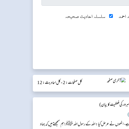
 احمد
سلسلہ احادیث صحیحہ
کل صفحات: 2 -
کل احادیث: 12
رور کی فضلیت کا بیان)
)
 ہے، انھوں نے عرض کیا: اللہ کے رسول اللہ ﷺ !ہم سمجھتے ہیں کہ جہاد