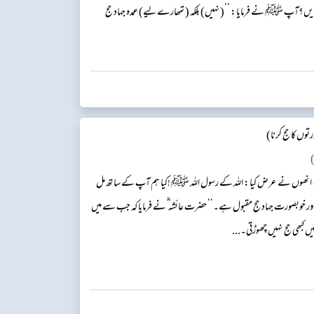
کریں؟آپ ﷺ نے فرمایا: ’’(نہیں) بلکہ (تمھارے لیے) عمدہ جہاد حج
وں کا حج کرنا)
)
 ہے، انھوں نے عرض کیا: اللہ کے رسول اللہ ﷺ !کیا ہم آپ کے ساتھ مل
ا اور خوبصورت جہاد حج مقبول ہے۔‘‘ حضرت عائشہ ؓ نے فرمایا کہ جب سے میں
کبھی حج نہیں چھوڑتی۔...