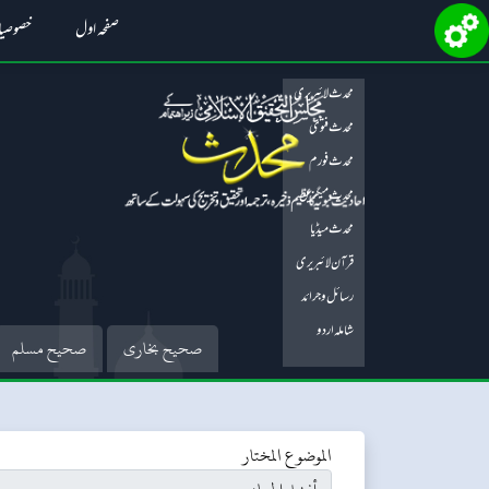
صفحہ اول
خصوصی
محدث لائبریری
محدث فتویٰ
محدث فورم
محدث میگزین
محدث میڈیا
قرآن لائبریری
رسائل و جرائد
شاملہ اردو
صحیح بخاری
صحیح مسلم
الموضوع المختار