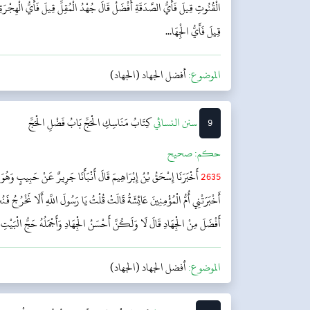
الْقُنُوتِ قِيلَ فَأَيُّ الصَّدَقَةِ أَفْضَلُ قَالَ جُهْدُ الْمُقِلِّ قِيلَ فَأَيُّ الْهِجْرَةِ
قِيلَ فَأَيُّ الْجِهَا...
الموضوع:
أفضل الجهاد (الجهاد)
9
‌سنن النسائي
كِتَابُ مَنَاسِكِ الْحَجِّ
بَابُ فَضْلِ الْحَجِّ
حکم:
صحیح
2635
أَخْبَرَنَا إِسْحَقُ بْنُ إِبْرَاهِيمَ قَالَ أَنْبَأَنَا جَرِيرٌ عَنْ حَبِيبٍ وَهُو
أَخْبَرَتْنِي أُمُّ الْمُؤْمِنِينَ عَائِشَةُ قَالَتْ قُلْتُ يَا رَسُولَ اللَّهِ أَلَا نَخْرُجُ ف
أَفْضَلَ مِنْ الْجِهَادِ قَالَ لَا وَلَكُنَّ أَحْسَنُ الْجِهَادِ وَأَجْمَلُهُ حَجُّ الْبَيْتِ 
الموضوع:
أفضل الجهاد (الجهاد)