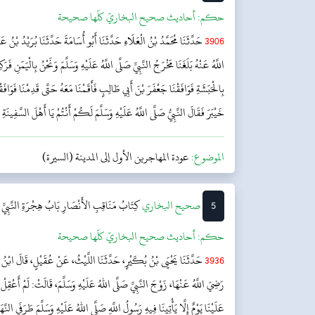
حکم:
أحاديث صحيح البخاريّ كلّها صحيحة
3906
حَدَّثَنَا مُحَمَّدُ بْنُ الْعَلَاءِ حَدَّثَنَا أَبُو أُسَامَةَ حَدَّثَنَا بُرَيْدُ بْنُ
اللَّهُ عَنْهُ بَلَغَنَا مَخْرَجُ النَّبِيِّ صَلَّى اللَّهُ عَلَيْهِ وَسَلَّمَ وَنَحْنُ بِالْيَمَنِ فَرَك
بِالْحَبَشَةِ فَوَافَقْنَا جَعْفَرَ بْنَ أَبِي طَالِبٍ فَأَقَمْنَا مَعَهُ حَتَّى قَدِمْنَا فَوَافَقْن
خَيْبَرَ فَقَالَ النَّبِيُّ صَلَّى اللَّهُ عَلَيْهِ وَسَلَّمَ لَكُمْ أَنْتُمْ يَا أَهْلَ السَّفِينَةِ
الموضوع:
عودة المهاجرين الأول إلى المدينة (السيرة)
5
‌‌صحيح البخاري
کِتَابُ مَنَاقِبِ الأَنْصَارِ
بَابُ هِجْرَةِ النَّبِيّ
حکم:
أحاديث صحيح البخاريّ كلّها صحيحة
3936
حَدَّثَنَا يَحْيَى بْنُ بُكَيْرٍ، حَدَّثَنَا اللَّيْثُ، عَنْ عُقَيْلٍ، قَالَ ابْنُ شِه
رَضِيَ اللَّهُ عَنْهَا، زَوْجَ النَّبِيِّ صَلَّى اللهُ عَلَيْهِ وَسَلَّمَ، قَالَتْ: لَمْ أَعْقِلْ أَ
عَلَيْنَا يَوْمٌ إِلَّا يَأْتِينَا فِيهِ رَسُولُ اللَّهِ صَلَّى اللهُ عَلَيْهِ وَسَلَّمَ طَرَفَيِ النّ