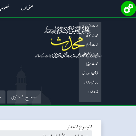
صفحہ اول
خصوصی
محدث لائبریری
محدث فتویٰ
محدث فورم
محدث میگزین
محدث میڈیا
قرآن لائبریری
رسائل و جرائد
شاملہ اردو
صحيح البخاري
ص
الموضوع المختار