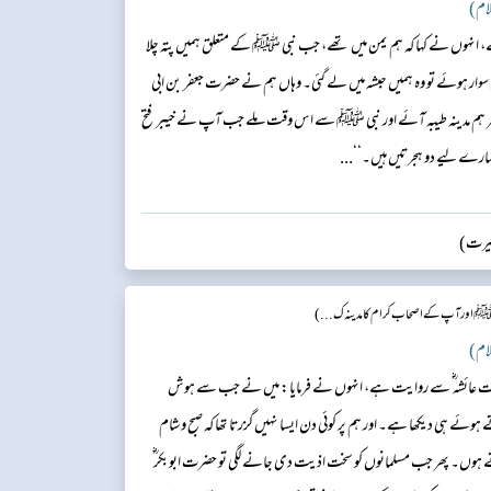
، انہوں نے کہا کہ ہم یمن میں تھے، جب نبی ﷺ کے متعلق ہمیں پتہ چلا
سوار ہوئے تو وہ ہمیں حبشہ میں لے گئی۔ وہاں ہم نے حضرت جعفر بن ابی
لی۔ پھر ہم مدینہ طیبہ آئے اور نبی ﷺ سے اس وقت ملے جب آپ نے خیبر فتح
مہارے لیے دو ہجرتیں ہیں۔‘‘...
سیرت)
ﷺ اور آپ کے اصحاب کرام کا مدینہ ک...)
 حضرت عائشہ ؓ سے روایت ہے، انہوں نے فرمایا: میں نے جب سے ہوش
وئے ہی دیکھا ہے۔ اور ہم پر کوئی دن ایسا نہیں گزرتا تھا کہ صبح و شام
ں۔ پھر جب مسلمانوں کو سخت اذیت دی جانے لگی تو حضرت ابوبکر ؓ