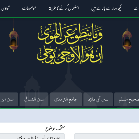
ات
کچھ ہمارے بارے میں
استعمال کرنے کا طریقہ
موضوعات
تعاون
حيح مسلم
سنن أبي داؤد
جامع الترمذي
سنن النسائي
سنن ابن 
منتخب موضوع