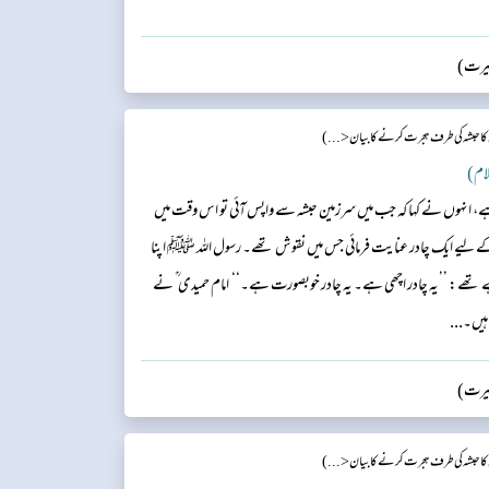
سیرت)
ا حبشہ کی طرف ہجرت کرنے کا بیان<...)
ہے، انہوں نے کہا کہ جب میں سرزمین حبشہ سے واپس آئی تو اس وقت میں
ے لیے ایک چادر عنایت فرمائی جس میں نقوش تھے۔ رسول اللہ ﷺ اپنا
تھے: ’’یہ چادر اچھی ہے۔ یہ چادر خوبصورت ہے۔‘‘ امام حمیدی ؒ نے
ہیں۔...
سیرت)
ا حبشہ کی طرف ہجرت کرنے کا بیان<...)