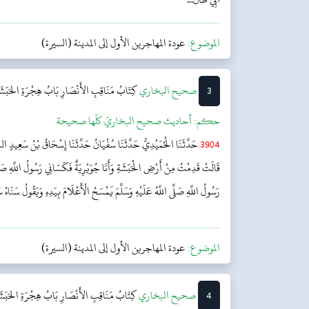
الموضوع:
عودة المهاجرين الأول إلى المدينة (السيرة)
3
‌‌صحيح البخاري
کِتَابُ مَنَاقِبِ الأَنْصَارِ
بَابُ هِجْرَةِ الحَبَشَ
حکم:
أحاديث صحيح البخاريّ كلّها صحيحة
3904
حَدَّثَنَا الْحُمَيْدِيُّ حَدَّثَنَا سُفْيَانُ حَدَّثَنَا إِسْحَاقُ بْنُ سَعِيدٍ الس
قَالَتْ قَدِمْتُ مِنْ أَرْضِ الْحَبَشَةِ وَأَنَا جُوَيْرِيَةٌ فَكَسَانِي رَسُولُ اللَّهِ صَلَّى
رَسُولُ اللَّهِ صَلَّى اللَّهُ عَلَيْهِ وَسَلَّمَ يَمْسَحُ الْأَعْلَامَ بِيَدِهِ وَيَقُولُ سَنَا
الموضوع:
عودة المهاجرين الأول إلى المدينة (السيرة)
4
‌‌صحيح البخاري
کِتَابُ مَنَاقِبِ الأَنْصَارِ
بَابُ هِجْرَةِ الحَبَشَ