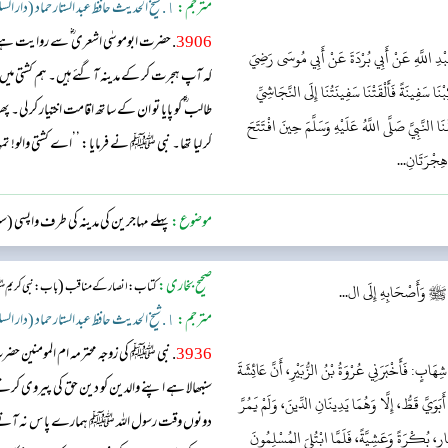
مترجم:
١. شیخ الحدیث حافظ عبد الستار حماد (دار السلام)
3906
. حضرت ابوموسٰی اشعری ؓ سے روایت ہے
 عَبْدِ اللَّهِ عَنْ أَبِي بُرْدَةَ عَنْ أَبِي مُوسَى رَضِيَ
کہ آپ ہجرت کر کے مدینہ آ گئے ہیں۔ ہم کشتی میں 
ِبْنَا سَفِينَةً فَأَلْقَتْنَا سَفِينَتُنَا إِلَى النَّجَاشِيِّ
طالب ؓ کو پایا تو ان کے ساتھ اقامت اختیار کر 
َا النَّبِيَّ صَلَّى اللَّهُ عَلَيْهِ وَسَلَّمَ حِينَ افْتَتَحَ
کر لیا تھا۔ نبی ﷺ نے فرمایا: ’’اے کشتی والو! ت
 هِجْرَتَانِ...
موضوع:
پہلے مہاجرین کی مدینہ کی طرف واپسی (
صحیح بخاری:
(
کتاب: انصار کے مناقب
باب: نبی کریم 
ِ ﷺ وَأَصْحَابِهِ إِلَى ال...
مترجم:
١. شیخ الحدیث حافظ عبد الستار حماد (دار السلام)
3936
. نبی ﷺ کی زوجہ محترمہ ام المومنین‬‬
َابٍ: فَأَخْبَرَنِي عُرْوَةُ بْنُ الزُّبَيْرِ، أَنَّ عَائِشَةَ
سنبھالا ہے اپنے والدین کو دین حق کی پیروی کرتے ہ
بَوَيَّ قَطُّ، إِلَّا وَهُمَا يَدِينَانِ الدِّينَ، وَلَمْ يَمُرَّ
دونوں وقت رسول اللہ ﷺ ہمارے پاس نہ آتے ہو
َهَارِ، بُكْرَةً وَعَشِيَّةً، فَلَمَّا ابْتُلِيَ المُسْلِمُونَ