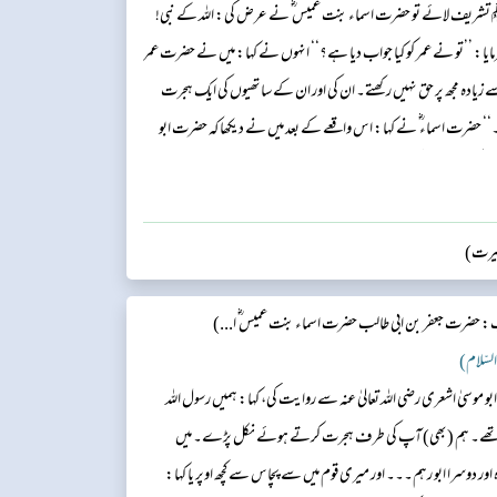
 ﷺ تشریف لائے تو حضرت اسماء بنت عمیس ؓ نے عرض کی: اللہ کے نبی!
مایا: ’’تو نے عمر کو کیا جواب دیا ہے؟‘‘ انہوں نے کہا: میں نے حضرت عمر
 زیادہ مجھ پر حق نہیں رکھتے۔ ان کی اور ان کے ساتھیوں کی ایک ہجرت
۔‘‘ حضرت اسماء ؓ نے کہا: اس واقعے کے بعد میں نے دیکھا کہ حضرت ابو
 در گروہ آنے لگے اور مجھ سے اس ...
سیرت)
 حضرت جعفر بن ابی طالب حضرت اسماء بنت عمیس ؓ ا...)
ابو موسیٰ اشعری رضی اللہ تعالیٰ عنہ سے روایت کی، کہا: ہمیں رسول اللہ
میں تھے۔ ہم (بھی) آپ کی طرف ہجرت کرتے ہوئے نکل پڑے۔ میں
 اور دوسرا ابو رہم۔۔۔ اور میری قوم میں سے پچاس سے کچھ اوپر یا کہا: