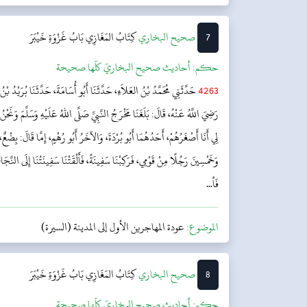
7
‌‌صحيح البخاري
كِتَابُ المَغَازِي
بَابُ غَزْوَةِ خَيْبَرَ
حکم:
أحاديث صحيح البخاريّ كلّها صحيحة
4263
حَدَّثَنِي مُحَمَّدُ بْنُ العَلاَءِ، حَدَّثَنَا أَبُو أُسَامَةَ، حَدَّثَنَا بُرَيْدُ بْ
رَضِيَ اللَّهُ عَنْهُ، قَالَ: بَلَغَنَا مَخْرَجُ النَّبِيِّ صَلَّى اللهُ عَلَيْهِ وَسَلَّمَ وَنَحْن
لِي أَنَا أَصْغَرُهُمْ، أَحَدُهُمَا أَبُو بُرْدَةَ، وَالآخَرُ أَبُو رُهْمٍ، إِمَّا قَالَ: بِضْعٌ، و
وَخَمْسِينَ رَجُلًا مِنْ قَوْمِي، فَرَكِبْنَا سَفِينَةً، فَأَلْقَتْنَا سَفِينَتُنَا إِلَى النَّجَ
فَأ...
الموضوع:
عودة المهاجرين الأول إلى المدينة (السيرة)
8
‌‌صحيح البخاري
كِتَابُ المَغَازِي
بَابُ غَزْوَةِ خَيْبَرَ
حکم:
أحاديث صحيح البخاريّ كلّها صحيحة