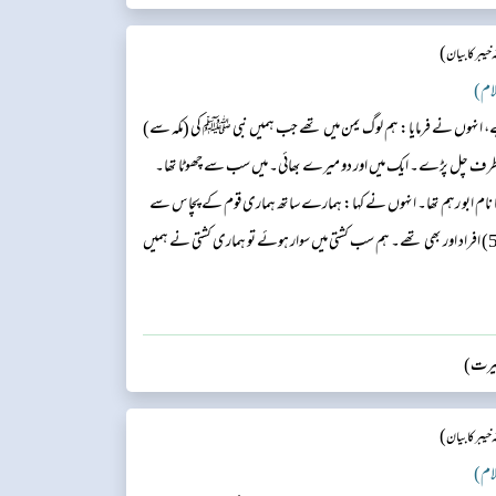
)
یبر کا بیان
ے، انہوں نے فرمایا: ہم لوگ یمن میں تھے جب ہمیں نبی ﷺ کی (مکہ سے)
ی طرف چل پڑے۔ ایک میں اور دو میرے بھائی۔ میں سب سے چھوٹا تھا۔
کا نام ابو رہم تھا۔ انہوں نے کہا: ہمارے ساتھ ہماری قوم کے پچاس سے
کچھ زیادہ یا انہوں نے کہا: تریپن (53) یا باون (52) افراد اور بھی تھے۔ ہم سب کشتی میں سوار ہوئے تو ہماری کشتی نے ہمیں
ملاقات حضرت جعفر بن ابی طالب ؓ سے ہوئی اور ہم نے ان کے پاس ہی قیام
سیرت)
)
یبر کا بیان