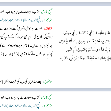
صحیح بخاری:
(
کتاب: غزوات کے بیان میں
باب: غزوئہ خ
مترجم:
١. شیخ الحدیث حافظ عبد الستار حماد (دار السلام)
4263
. حضرت ابو موسٰی اشعری ؓ سے روایت ہ
نُ عَبْدِ اللَّهِ، عَنْ أَبِي بُرْدَةَ، عَنْ أَبِي مُوسَى
روانگی کی اطلاع ملی۔ ہم بھی ہجرت کر کے آپ ک
ُ بِاليَمَنِ، فَخَرَجْنَا مُهَاجِرِينَ إِلَيْهِ أَنَا وَأَخَوَانِ
بھائیوں میں سے ایک کا نام ابو بردہ اور دوسرے 
َإِمَّا قَالَ: فِي ثَلاَثَةٍ وَخَمْسِينَ، أَوِ اثْنَيْنِ
اشِيِّ بِالحَبَشَةِ، فَوَافَقْنَا جَعْفَرَ بْنَ أَبِي طَالِبٍ،
نجاشی کی سرزمین حبشہ میں جا اتارا۔ وہاں ہماری 
کیا۔ پھر ہم سب اکٹھے ر...
موضوع:
پہلے مہاجرین کی مدینہ کی طرف واپسی (
صحیح بخاری:
(
کتاب: غزوات کے بیان میں
باب: غزوئہ خ
مترجم:
١. شیخ الحدیث حافظ عبد الستار حماد (دار السلام)