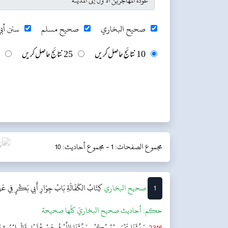
صحيح البخاري
صحيح مسلم
سنن أبي
10 نتائج حاصل کریں
25 نتائج حاصل کریں
مجموع الصفحات: 1 -
مجموع أحاديث: 10
1
‌‌صحيح البخاري
کِتَابُ الكَفَالَةِ
بَابُ جِوَارِ أَبِي بَكْرٍ فِي عَهْ
حکم:
أحاديث صحيح البخاريّ كلّها صحيحة
2316
حَدَّثَنَا يَحْيَى بْنُ بُكَيْرٍ حَدَّثَنَا اللَّيْثُ عَنْ عُقَيْلٍ قَالَ ابْنُ شِهَابٍ