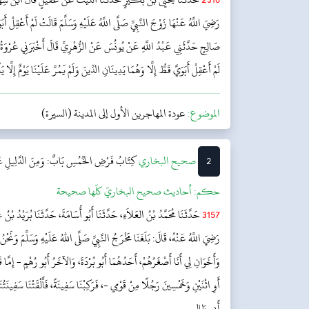
رَضِيَ اللَّهُ عَنْهَا زَوْجَ النَّبِيِّ صَلَّى اللَّهُ عَلَيْهِ وَسَلَّمَ قَالَتْ لَمْ أَعْقِلْ أَبَ
صَالِحٍ حَدَّثَنِي عَبْدُ اللَّهِ عَنْ يُونُسَ عَنْ الزُّهْرِيِّ قَالَ أَخْبَرَنِي عُرْوَةُ بْن
لَمْ أَعْقِلْ أَبَوَيَّ قَطُّ إِلَّا وَهُمَا يَدِينَانِ الدِّينَ وَلَمْ يَمُرَّ عَلَيْنَا يَوْمٌ إِلَّا ي
الموضوع:
عودة المهاجرين الأول إلى المدينة (السيرة)
2
‌‌صحيح البخاري
كِتَابُ فَرْضِ الخُمُسِ
بَابٌ: وَمِنَ الدَّلِيلِ عَ
حکم:
أحاديث صحيح البخاريّ كلّها صحيحة
3157
حَدَّثَنَا مُحَمَّدُ بْنُ العَلاَءِ، حَدَّثَنَا أَبُو أُسَامَةَ، حَدَّثَنَا بُرَيْدُ بْن
رَضِيَ اللَّهُ عَنْهُ، قَالَ: بَلَغَنَا مَخْرَجُ النَّبِيِّ صَلَّى اللهُ عَلَيْهِ وَسَلَّمَ وَنَحْنُ
وَأَخَوَانِ لِي أَنَا أَصْغَرُهُمْ، أَحَدُهُمَا أَبُو بُرْدَةَ، وَالآخَرُ أَبُو رُهْمٍ - إِمَّا ق
أَوِ اثْنَيْنِ وَخَمْسِينَ رَجُلًا مِنْ قَوْمِي -، فَرَكِبْنَا سَفِينَةً، فَأَلْقَتْنَا سَفِينَتُن
أَبِي طَال...