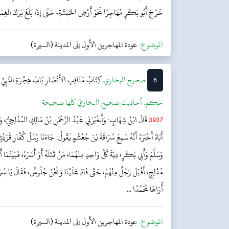
خَرَجَ أَبُو بَكْرٍ مُهَاجِرًا نَحْوَ أَرْضِ الحَبَشَةِ، حَتَّى إِذَا بَلَغَ بَرْكَ الغِمَادِ 
الموضوع:
عودة المهاجرين الأول إلى المدينة (السيرة)
6
‌‌صحيح البخاري
کِتَابُ مَنَاقِبِ الأَنْصَارِ
بَابُ هِجْرَةِ النَّبِيّ
حکم:
أحاديث صحيح البخاريّ كلّها صحيحة
3937
قَالَ ابْنُ شِهَابٍ: وَأَخْبَرَنِي عَبْدُ الرَّحْمَنِ بْنُ مَالِكٍ المُدْلِجِيُّ، وَ
أَبَاهُ أَخْبَرَهُ أَنَّهُ سَمِعَ سُرَاقَةَ بْنَ جُعْشُمٍ يَقُولُ: جَاءَنَا رُسُلُ كُفَّارِ قُرَي
وَسَلَّمَ وَأَبِي بَكْرٍ، دِيَةَ كُلِّ وَاحِدٍ مِنْهُمَا، مَنْ قَتَلَهُ أَوْ أَسَرَهُ، فَبَيْنَم
مُدْلِجٍ، أَقْبَلَ رَجُلٌ مِنْهُمْ، حَتَّى قَامَ عَلَيْنَا وَنَحْنُ جُلُوسٌ، فَقَالَ يَا سُرَاقَ
أُرَاهَا مُحَمَّدًا ...
الموضوع:
عودة المهاجرين الأول إلى المدينة (السيرة)