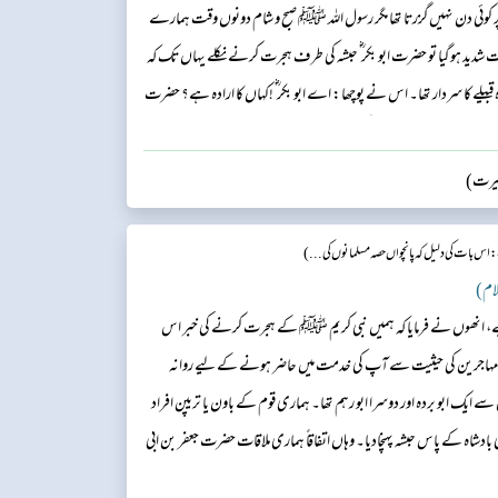
 ہم پر کوئی دن نہیں گزرتا تھا مگر رسول اللہ ﷺ صبح و شام دونوں وقت ہمارے
شدید ہو گیا تو حضرت ابو بکر ؓ حبشہ کی طرف ہجرت کرنے نکلے یہاں تک کہ
ارہ قبیلے کا سردار تھا۔ اس نے پوچھا: اے ابو بکر ؓ !کہاں کا ارادہ ہے؟ حضرت
ہے تو میں چاہتا ہوں کہ اللہ کی زمین م...
سیرت)
 اس بات کی دلیل کہ پانچواں حصہ مسلمانوں کی...)
ے، انھوں نے فرمایا کہ ہمیں نبی کریم ﷺ کے ہجرت کرنے کی خبر اس
 مہاجرین کی حیثیت سے آپ کی خدمت میں حاضر ہونے کے لیے روانہ
یک ابو بردہ اور دوسرا ابو رہم تھا۔ ہماری قوم کے باون یا تریپن افراد
شاہ کے پاس حبشہ پہنچادیا۔ وہاں اتفاقاً ہماری ملاقات حضرت جعفر بن ابی
 ؓ نے ہم سے کہا کہ رسول اللہ ﷺ نے ہمیں یہاں بھیجا ہے اور یہاں