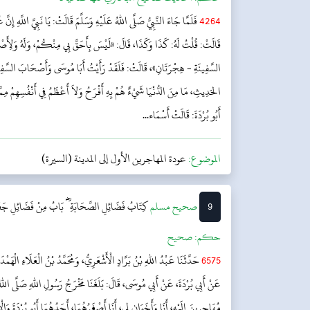
4264
فَلَمَّا جَاءَ النَّبِيُّ صَلَّى اللهُ عَلَيْهِ وَسَلَّمَ قَالَتْ: يَا نَبِيَّ اللَّهِ إِ
قَالَتْ: قُلْتُ لَهُ: كَذَا وَكَذَا، قَالَ: «لَيْسَ بِأَحَقَّ بِي مِنْكُمْ، وَلَهُ وَلِأَص
السَّفِينَةِ - هِجْرَتَانِ»، قَالَتْ: فَلَقَدْ رَأَيْتُ أَبَا مُوسَى وَأَصْحَابَ السَّفِينَ
الحَدِيثِ، مَا مِنَ الدُّنْيَا شَيْءٌ هُمْ بِهِ أَفْرَحُ وَلاَ أَعْظَمُ فِي أَنْفُسِهِمْ مِمَّا ق
أَبُو بُرْدَةَ: قَالَتْ أَسْمَاء...
الموضوع:
عودة المهاجرين الأول إلى المدينة (السيرة)
9
‌صحيح مسلم
كِتَابُ فَضَائِلِ الصَّحَابَةِؓ
بَابُ مِنْ فَضَائِلِ جَعْف
حکم:
صحیح
6575
حَدَّثَنَا عَبْدُ اللهِ بْنُ بَرَّادٍ الْأَشْعَرِيُّ، وَمُحَمَّدُ بْنُ الْعَلَاءِ الْهَمْدَا
عَنْ أَبِي بُرْدَةَ، عَنْ أَبِي مُوسَى، قَالَ: بَلَغَنَا مَخْرَجُ رَسُولِ اللهِ صَلَّى اللهُ ع
مُهَاجِرِينَ إِلَيْهِ، أَنَا وَأَخَوَانِ لِي، أَنَا أَصْغَرُهُمَا، أَحَدُهُمَا أَبُو بُرْدَةَ وَالْ