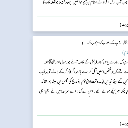
برک الغماد کے مقام پر پہنچے تو انہیں ابن دغنہ ملا جو قبیلہ قارہ کا
ہے ہو؟ انہوں نے جواب دیا کہ میری قوم نے مجھے نکال دیا ہے، اس لیے
سیرت)
ﷺ اور آپ کے اصحاب کرام کا مدینہ ک...)
یان ہے کہ ہمارے پاس کفار قریش کے قاصد آئے جو رسول اللہ ﷺ اور
ے تھے کہ جو شخص انہیں قتل کر دے یا زندہ گرفتار کر کے لائے تو ہر ایک
، چنانچہ میں ایک وقت اپنی قوم بنو مدلج کی مجلس میں بیٹھا ہوا تھا کہ
گیا جبکہ ہم بیٹھے ہوئے تھے۔ اس نے کہا: اے سراقہ! میں نے ابھی ابھی
 ساتھی خیال کرتا ہوں۔ سراقہ کہتے ہیں: میں سمجھ گیا کہ یہ وہی ہیں مگر میں
سیرت)