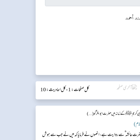
ند أحمد
کل صفحات: 1 -
کل احادیث: 10
ی کریم ﷺ کے زمانہ میں حضرت ابوبکر ؓ کو (...)
ن) حضرت عائشہ ؓ سے روایت ہے، انھوں نے فرمایا کہ میں نے جب سے ہوش