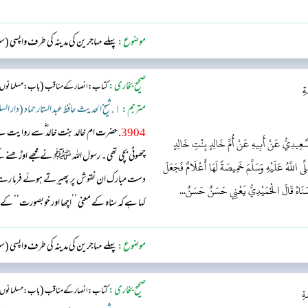
رہنے کا حکم دیا ہے، لہذا تم بھی ہم...
موضوع:
پہلے مہاجرین کی مدینہ کی طرف واپسی (
صحیح بخاری:
(
کتاب: انصار کے مناقب
باب: مسلمانوں ک
ةِ
مترجم:
١. شیخ الحدیث حافظ عبد الستار حماد (دار السلام)
3904
. حضرت ام خالد بنت خالد‬ ؓ س‬ے روایت 
َّعِيدِيُّ عَنْ أَبِيهِ عَنْ أُمِّ خَالِدٍ بِنْتِ خَالِدٍ
چھوٹی بچی تھی۔ رسول اللہ ﷺ نے مجھے اوڑھنے ک
 اللَّهُ عَلَيْهِ وَسَلَّمَ خَمِيصَةً لَهَا أَعْلَامٌ فَجَعَلَ
دست مبارک ان نقوش پر پھیرتے ہوئے فرما رہے 
هْ سَنَاهْ قَالَ الْحُمَيْدِيُّ يَعْنِي حَسَنٌ حَسَنٌ...
کہا ہے کہ سناه کے معنی ’’اچھا اور خوبصورت‘‘ کے 
موضوع:
پہلے مہاجرین کی مدینہ کی طرف واپسی (
صحیح بخاری:
(
کتاب: انصار کے مناقب
باب: مسلمانوں ک
ةِ