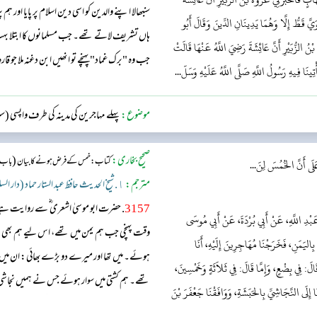
سنبھالا اپنے والدین کو اسی دین اسلام پر پایا اور
وَيَّ قَطُّ إِلَّا وَهُمَا يَدِينَانِ الدِّينَ وَقَالَ أَبُو
ہاں تشریف لاتے تھے۔ جب مسلمانوں کا ابتلا بہت 
ُ الزُّبَيْرِ أَنَّ عَائِشَةَ رَضِيَ اللَّهُ عَنْهَا قَالَتْ
جب وہ "برک غماد" پہنچے تو انھیں ابن دغنہ ملا جو ق
َأْتِينَا فِيهِ رَسُولُ اللَّهِ صَلَّى اللَّهُ عَلَيْهِ وَسَلّ...
ابو بکر ؓ نے جواب دیا کہ میری قوم نے مجھے نکال دیا 
موضوع:
پہلے مہاجرین کی مدینہ کی طرف واپسی (
صحیح بخاری:
(
کتاب: خمس کے فرض ہونے کا بیان
باب :
لَى أَنَّ الخُمُسَ لِنَ...
مترجم:
١. شیخ الحدیث حافظ عبد الستار حماد (دار السلام)
3157
. حضرت ابو موسیٰ اشعری ؓ سے روایت ہ
ُ عَبْدِ اللَّهِ، عَنْ أَبِي بُرْدَةَ، عَنْ أَبِي مُوسَى
وقت پہنچی جب ہم یمن میں تھے، اس لیے ہم بھی
 بِاليَمَنِ، فَخَرَجْنَا مُهَاجِرِينَ إِلَيْهِ، أَنَا
ہوئے۔ میں تھا اور میرے دو بڑےبھائی: ان میں سے ا
َالَ: فِي بِضْعٍ، وَإِمَّا قَالَ: فِي ثَلاَثَةٍ وَخَمْسِينَ،
تھے۔ ہم کشتی میں سوار ہوئے جس نے ہمیں نجاشی باد
َا إِلَى النَّجَاشِيِّ بِالحَبَشَةِ، وَوَافَقْنَا جَعْفَرَ بْنَ
طالب ؓ اور ان کے ساتھیوں سے ہوگئی۔ حضرت جعفر