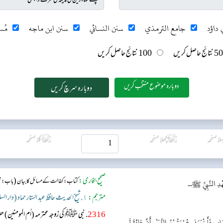
 داؤد
جامع الترمذي
سنن النسائي
سنن ابن ماجه
مُس
50 نتائج حاصل کریں
100 نتائج حاصل کریں
دوبارہ موضوع منتخب کریں
صحیح بخاری:
(
کتاب: کفالت کے مسائل کا بیان
باب: نب
دِ النَّبِيِّ ﷺ...
مترجم:
١. شیخ الحدیث حافظ عبد الستار حماد (دار السلام)
2316
. نبی ﷺ کی زوجہ محترمہ (اُم المومنی
 فَأَخْبَرَنِي عُرْوَةُ بْنُ الزُّبَيْرِ أَنَّ عَائِشَةَ