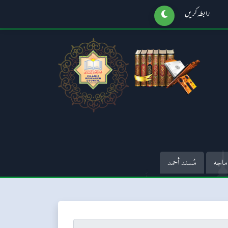
رابطہ کریں
ماجه
مُسند أحمد