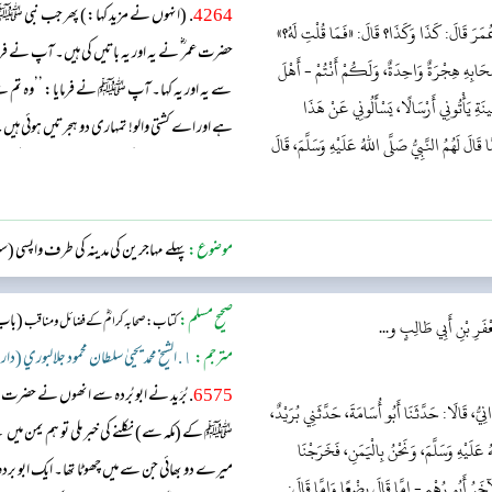
4264
. (انہوں نے مزید کہا:) پھر جب نبی‬‬
نَّ عُمَرَ قَالَ: كَذَا وَكَذَا؟ قَالَ: «فَمَا قُلْتِ لَهُ؟»
حضرت عمر ؓ نے یہ اور یہ باتیں کی ہیں۔ آپ نے فر
ْحَابِهِ هِجْرَةٌ وَاحِدَةٌ، وَلَكُمْ أَنْتُمْ - أَهْلَ
ؓ سے یہ اور یہ کہا۔ آپ ﷺ نے فرمایا: ’’وہ تم سے
ةِ يَأْتُونِي أَرْسَالًا، يَسْأَلُونِي عَنْ هَذَا
ہے اور اے کشتی والو! تمہاری دو ہجرتیں ہوئی ہیں
َالَ لَهُمُ النَّبِيُّ صَلَّى اللهُ عَلَيْهِ وَسَلَّمَ، قَالَ
موسٰی اشعری ؓ اور تمام کشتی والے میرے پاس گروہ
موضوع:
پہلے مہاجرین کی مدینہ کی طرف واپسی (
صحیح مسلم:
(باب:
کتاب: صحابہ کرامؓ کے فضائل ومناقب
َرِ بْنِ أَبِي طَالِبٍ و...
مترجم:
١. الشيخ محمد يحيىٰ سلطان محمود جلالبوري (دار السّلام)
6575
. بُرَید نے ابو بُردہ سے انھوں نے حضرت 
نِيُّ، قَالَا: حَدَّثَنَا أَبُو أُسَامَةَ، حَدَّثَنِي بُرَيْدٌ،
ﷺ کے (مکہ سے) نکلنے کی خبر ملی تو ہم یمن 
َلَيْهِ وَسَلَّمَ، وَنَحْنُ بِالْيَمَنِ، فَخَرَجْنَا
میرے دو بھائی جن سے میں چھوٹا تھا۔ ایک ابو بردہ
آخَرُ أَبُو رُهْمٍ - إِمَّا قَالَ بِضْعًا وَإِمَّا قَالَ: