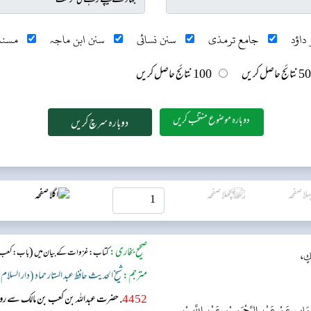
داؤد
جامع ترمذی
سنن نسائی
سنن ابن ماجہ
مسند
50 نتائج حاصل کریں
100 نتائج حاصل کریں
دوبارہ موضوع منتخب کریں
صحیح بخاری:
(
کتاب: غزوات کے بیان میں
باب: کعب بن
كٍ،
مترجم:
شیخ الحدیث حافظ عبد الستار حماد (دار السلام
4452
. حضرت عبداللہ بن کعب بن مالک سے ر
َابٍ عَنْ عَبْدِ الرَّحْمَنِ بْنِ عَبْدِ اللَّهِ بْنِ