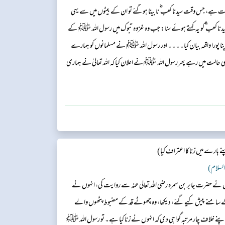
یت ہے، جس وقت سیدنا کعب ؓ نابینا ہوگئے تو ان کے بیٹوں میں سے یہی
یدنا کعب ؓ کو یہ کہتے ہوئے سنا: جب وہ غزوہ تبوک میں رسول اللہ ﷺ کے
نا پورا واقعہ بیان کیا۔۔۔۔ اور رسول اللہ ﷺ نے مسلمانوں کو ہمارے
ی حالت میں رہے پھر رسول اللہ ﷺ نے اعلان کیا کہ اللہ تعالیٰ نے ہماری
ارے میں زنا کا اعتراف کیا)
 السلام)
 نے حضرت جابر بن سمرہ رضی اللہ تعالی عنہ سے روایت کی، انہوں نے
ے سامنے پیش کیے گئے، دیکھا، وہ چھوٹے قد کے مضبوط پٹھوں والے
اپنے خلاف چار مرتبہ گواہی دی کہ انہوں نے زنا کیا ہے۔ تو رسول اللہ ﷺ