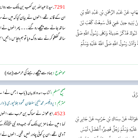
7291
. سیدنا عبداللہ بن کعب بن مالک سے روا
َابٍ عَنْ عَبْدِ الرَّحْمَنِ بْنِ عَبْدِ اللَّهِ بْنِ
ان کے قائد تھے، انہوں نے بیان کیا کہ میں نے س
مِنْ بَنِيهِ حِينَ عَمِيَ قَالَ سَمِعْتُ كَعْبَ بْنَ
ساتھ جانے سے پیچھے رہ گئے۔۔۔ پھر انہوں نے اپ
ةِ تَبُوكَ فَذَكَرَ حَدِيثَهُ وَنَهَى رَسُولُ اللَّهِ صَلَّى
ساتھ گفتگو کرنے سے روک دیا تو ہم پچاس راتیں اس
 وَآذَنَ رَسُولُ اللَّهِ صَلَّى اللَّهُ عَلَيْهِ وَسَلَّمَ
توبہ قبول کرلی ہے۔...
موضوع:
جہاد سے پیچھے رہنے کی حرمت (جہاد)
صحیح مسلم:
(باب: جس نے اپنے ب
کتاب: حدود کا بیان
ِّنَى
مترجم:
پروفیسر محمد یحییٰ سلطان محمود جلالپوری (دار
4523
. ابو عوانہ نے سماک بن حرب سے، انہوں
و عَوَانَةَ، عَنْ سِمَاكِ بْنِ حَرْبٍ، عَنْ جَابِرِ بْنِ
کہا: میں نے ماعز بن مالک کو، جب وہ نبی ﷺ ک
ُ عَلَيْهِ وَسَلَّمَ رَجُلٌ قَصِيرٌ، أَعْضَلُ، لَيْسَ
آدمی تھے، ان پر کوئی چادر نہیں تھی۔ انہوں نے 