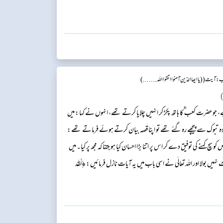
ے وقت آپ پہنچتے تھے۔ سب سے پہلے مسجد میں تشریف لے جاتے، وہاں
اور م...
: آیت (( یا ایھا الذین آمنوا اتقوا اللہ.... ...)
)
 حضرت کعب ؓ کا ہاتھ پکڑ کر انہیں چلایا کرتے تھے، انہوں نے کہا: میں
بوک سے پیچھے رہ گئے تھے تو اپنا قصہ بیان کرتے ہوئے فرماتے تھے:
 کو سچ کہنے کی توفیق دے کر اس پر اتنا بڑا احسان کیا ہو جتنا کہ مجھ پر کیا۔ میں
ولا اور اللہ تعالٰی نے اسی باب میں یہ آیات نازل فرمائیں: ﴿لَّقَد
 مَعَ ٱل...