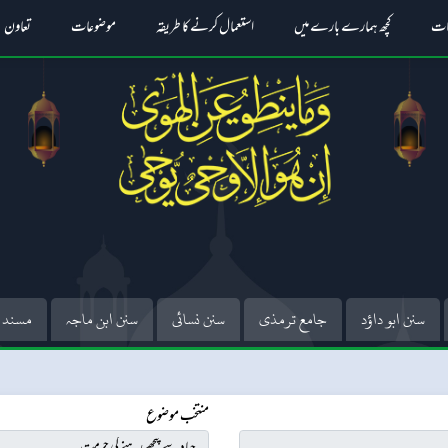
ات
کچھ ہمارے بارے میں
استعمال کرنے کا طریقہ
موضوعات
تعاون
سنن ابو داؤد
جامع ترمذی
سنن نسائی
سنن ابن ماجہ
مسند 
منتخب موضوع