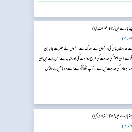
ارے میں زنا کا اعتراف کیا)
 السلام)
عبہ سے حدیث بیان کی، انہوں نے سماک سے، انہوں نے حضرت جابر بن
ﷺ سے ابن جعفر کی حدیث کی طرح روایت کی اور شبابہ نے اس بات میں ان
اور ابوعامر کی حدیث میں ہے: آپﷺ نے اسے دو یا تین بار واپس
ارے میں زنا کا اعتراف کیا)
 السلام)