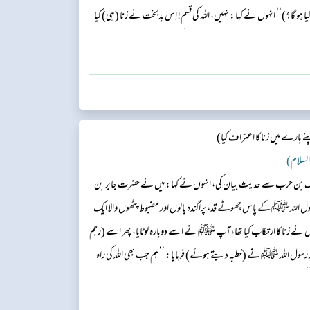
کیا ہو گا؟)‘‘ انہوں نے کہا: نہیں، اللہ کی قسم! اِس بدبخت نے زنا (ہی) کیا
بہ دیا اور فرمایا: ’’سنو، جب ہم اللہ کی راہ میں ...
ارے میں زنا کا اعتراف کیا)
 السلام)
 سماک بن حرب سے حدیث بیان کی، انہوں نے کہا: میں نے حضرت جابر بن
رسول اللہ ﷺ کے پاس چھوٹے قد، پراگندہ بالوں اور مضبوط پٹھوں والا ایک
 اس نے زنا کا ارتکاب کیا تھا، آپﷺ نے اسے دوبارہ لوٹایا، پھر اسے (رجم
بعد رسول اللہ ﷺ نے (خطبہ دیتے ہوئے) فرمایا: ’’ہم جب بھی اللہ کی راہ
کوئی شخص پیچھے رہ جاتا ہے، وہ نسل کشی کے بکرے کی طرح جوش سے آوازیں