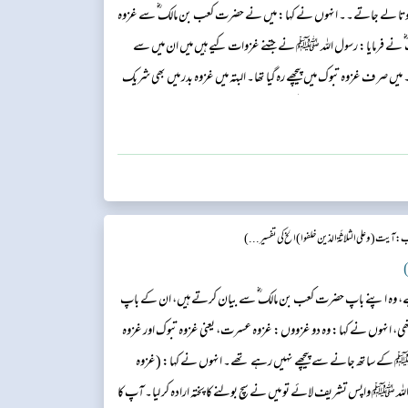
ا ہوتا لے جاتے۔۔ انہوں نے کہا: میں نے حضرت کعب بن مالک ؓ سے غزوہ
 ؓ نے فرمایا: رسول اللہ ﷺ نے جتنے غزوات کیے ہیں میں ان میں سے
رف غزوہ تبوک میں پیچھے رہ گیا تھا۔ البتہ میں غزوہ بدر میں بھی شریک
عالٰی نے کسی پر عتاب نہیں فرمایا کیونکہ رسول اللہ ﷺ قریش کے ایک قافلے
: آیت (وعلی الثلاثٔةالذين خلفوا)الخ كي تفسير...)
)
، وہ اپنے باپ حضرت کعب بن مالک ؓ سے بیان کرتے ہیں، ان کے باپ
 تھی، انہوں نے کہا: وہ دو غزووں: غزوہ عسرت، یعنی غزوہ تبوک اور غزوہ
ہ ﷺ کے ساتھ جانے سے پیچھے نہیں رہے تھے۔ انہوں نے کہا: (غزوہ
ﷺ واپس تشریف لائے تو میں نے سچ بولنے کا پختہ ارادہ کر لیا۔ آپ کا