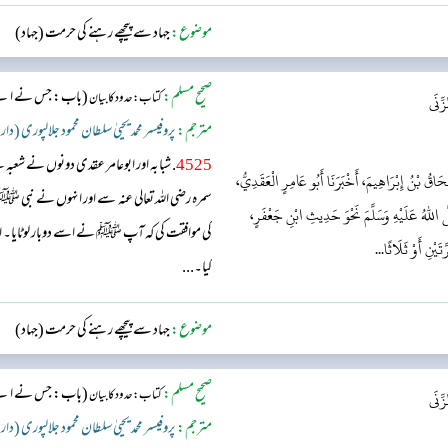
موضوع:
جہاد سے پیچھے رہنے کی حرمت (جہاد)
صحیح مسلم:
(باب: جس نے اپنے ب
کتاب: حدود کا بیان
ِّنَى
مترجم:
پروفیسر محمد یحییٰ سلطان محمود جلالپوری (دار
4525
. شبابہ اور ابوعامر عقدی دونوں نے ش
َاقُ بْنُ إِبْرَاهِيمَ، أَخْبَرَنَا أَبُو عَامِرٍ الْعَقَدِيُّ،
سمرہ رضی اللہ تعالی عنہ سے اور انہوں نے نبی 
اللهُ عَلَيْهِ وَسَلَّمَ نَحْوَ حَدِيثِ ابْنِ جَعْفَرٍ،
کی موافقت کی کہ آپ ﷺ نے اسے دوبار لوٹایا۔ 
تَيْنِ أَوْ ثَلَاثًا...
کیا۔...
موضوع:
جہاد سے پیچھے رہنے کی حرمت (جہاد)
صحیح مسلم:
(باب: جس نے اپنے ب
کتاب: حدود کا بیان
ِّنَى
مترجم:
پروفیسر محمد یحییٰ سلطان محمود جلالپوری (دار