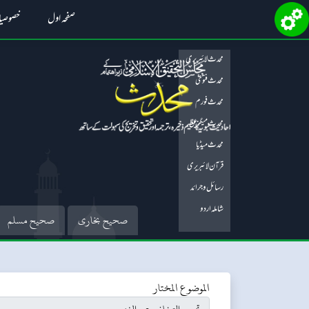
صفحہ اول
خصوصی
محدث لائبریری
محدث فتویٰ
محدث فورم
محدث میگزین
محدث میڈیا
قرآن لائبریری
رسائل و جرائد
شاملہ اردو
صحیح بخاری
صحیح مسلم
الموضوع المختار