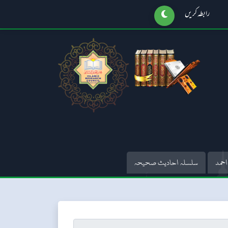
رابطہ کریں
احمد
سلسلہ احادیث صحیحہ