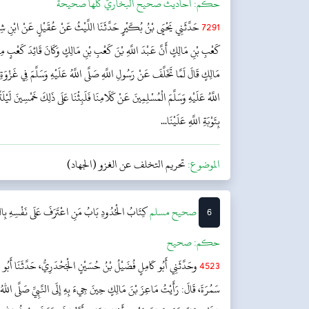
حکم:
أحاديث صحيح البخاريّ كلّها صحيحة
7291
حَدَّثَنِي يَحْيَى بْنُ بُكَيْرٍ حَدَّثَنَا اللَّيْثُ عَنْ عُقَيْلٍ عَنْ ابْنِ شِه
كَعْبِ بْنِ مَالِكٍ أَنَّ عَبْدَ اللَّهِ بْنَ كَعْبِ بْنِ مَالِكٍ وَكَانَ قَائِدَ كَعْبٍ 
مَالِكٍ قَالَ لَمَّا تَخَلَّفَ عَنْ رَسُولِ اللَّهِ صَلَّى اللَّهُ عَلَيْهِ وَسَلَّمَ فِي غَزْوَ
اللَّهُ عَلَيْهِ وَسَلَّمَ الْمُسْلِمِينَ عَنْ كَلَامِنَا فَلَبِثْنَا عَلَى ذَلِكَ خَمْسِينَ لَيْلَةً
بِتَوْبَةِ اللَّهِ عَلَيْنَا...
الموضوع:
تحريم التخلف عن الغزو (الجهاد)
6
‌صحيح مسلم
كِتَابُ الْحُدُودِ
بَابُ مَنِ اعْتَرَفَ عَلَى نَفْسِهِ بِالز
حکم:
صحیح
4523
وحَدَّثَنِي أَبُو كَامِلٍ فُضَيْلُ بْنُ حُسَيْنٍ الْجَحْدَرِيُّ، حَدَّثَنَا أَبُ
سَمُرَةَ، قَالَ: رَأَيْتُ مَاعِزَ بْنَ مَالِكٍ حِينَ جِيءَ بِهِ إِلَى النَّبِيِّ صَلَّى الله