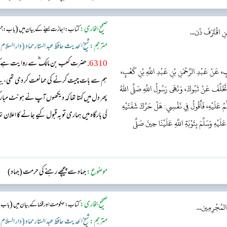
صحیح بخاری:
(
کتاب: اجازت لینے کے بیان میں
باب: جس 
مَنِ اقْتَرَفَ ذَن...
مترجم:
شیخ الحدیث حافظ عبد الستار حماد (دار السلام
6310
. حضرت کعب بن مالک ؓ سے روایت ہے ک
، عَنْ عَبْدِ الرَّحْمَنِ بْنِ عَبْدِ اللَّهِ بْنِ كَعْبٍ،
ہم سے بات چیت کرنے کی ممانعت کر دی تھی، بیان
خَلَّفَ عَنْ تَبُوكَ، وَنَهَى رَسُولُ اللَّهِ صَلَّى اللهُ
پھر دل میں کہتا تھا کہ دیکھوں آپ نے ہونٹ مبا
لِّمُ عَلَيْهِ، فَأَقُولُ فِي نَفْسِي: هَلْ حَرَّكَ شَفَتَيْهِ
کی بارگاہ میں ہماری توبہ قبول کیے جانے کا اعلان نم
َيْهِ وَسَلَّمَ بِتَوْبَةِ اللَّهِ عَلَيْنَا حِينَ صَلَّى
موضوع:
جہاد سے پیچھے رہنے کی حرمت (جہاد)
صحیح بخاری:
(
کتاب: حکومت اور قضا کے بیان میں
باب : 
َ المُجْرِمِين...
مترجم:
شیخ الحدیث حافظ عبد الستار حماد (دار السلام