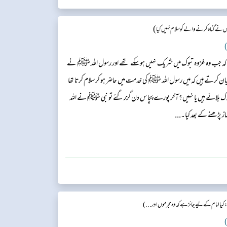
)
نےگناہ کرنے والے کو سلام نہیں کیا
)
ہ جب وہ غزوہ تبوک میں شریک نہیں ہوسکے تھے اور رسول اللہ ﷺ نے
 کرتے ہیں کہ میں رسول اللہ ﷺ کی خدمت میں حاضر ہو کر سلام کرتا تھا
رک بلائے ہیں یا نہیں؟ آخر پورے پچاس دن گزر گئے تو نبی ﷺ نے اللہ
از پڑھنے کے بعد کیا۔...
کیا امام کے لیے جائز ہے کہ وہ مجرموں اور ...)
)