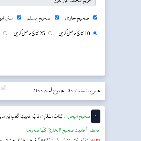
صحیح بخاری
صحیح مسلم
سنن ابو 
10 نتائج حاصل کریں
25 نتائج حاصل کریں
مجموع الصفحات: 3 -
مجموع أحاديث: 21
1
‌‌صحيح البخاري
كِتَابُ المَغَازِي
بَابُ حَدِيثِ كَعْبِ بْنِ مَالِ
حکم:
أحاديث صحيح البخاريّ كلّها صحيحة
4452
حَدَّثَنَا يَحْيَى بْنُ بُكَيْرٍ حَدَّثَنَا اللَّيْثُ عَنْ عُقَيْلٍ عَنْ ابْنِ شِه