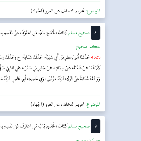
الموضوع:
تحريم التخلف عن الغزو (الجهاد)
8
‌صحيح مسلم
كِتَابُ الْحُدُودِ
بَابُ مَنِ اعْتَرَفَ عَلَى نَفْسِهِ بِالز
حکم:
صحیح
4525
حَدَّثَنَا أَبُو بَكْرِ بْنُ أَبِي شَيْبَةَ، حَدَّثَنَا شَبَابةُ، ح وحَدَّثَنَا إِسْح
كِلَاهُمَا عَنْ شُعْبَةَ، عَنْ سِمَاكٍ، عَنْ جَابِرِ بْنِ سَمُرَةَ، عَنِ النَّبِيِّ صَلَّى 
وَوَافَقَهُ شَبَابةُ عَلَى قَوْلِهِ، فَرَدَّهُ مَرَّتَيْنِ، وَفِي حَدِيثِ أَبِي عَامِرٍ: فَرَدَّهُ مَرَّ
الموضوع:
تحريم التخلف عن الغزو (الجهاد)
9
‌صحيح مسلم
كِتَابُ الْحُدُودِ
بَابُ مَنِ اعْتَرَفَ عَلَى نَفْسِهِ بِالز
حکم:
صحیح