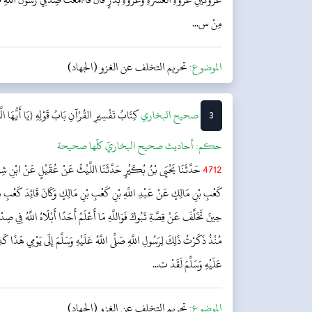
مِنْ س...
الموضوع:
تحريم التخلف عن الغزو (الجهاد)
3
‌‌صحيح البخاري
كِتَابُ تَفْسِيرِ القُرْآنِ
بَابُ قَوْلِهِ {يَا أَيُّهَا 
حکم:
أحاديث صحيح البخاريّ كلّها صحيحة
4712
حَدَّثَنَا يَحْيَى بْنُ بُكَيْرٍ حَدَّثَنَا اللَّيْثُ عَنْ عُقَيْلٍ عَنْ ابْنِ شِهَ
كَعْبِ بْنِ مَالِكٍ عَنْ عَبْدِ اللَّهِ بْنِ كَعْبِ بْنِ مَالِكٍ وَكَانَ قَائِدَ كَعْبِ 
حِينَ تَخَلَّفَ عَنْ قِصَّةِ تَبُوكَ فَوَاللَّهِ مَا أَعْلَمُ أَحَدًا أَبْلَاهُ اللَّهُ فِي صِ
مُنْذُ ذَكَرْتُ ذَلِكَ لِرَسُولِ اللَّهِ صَلَّى اللَّهُ عَلَيْهِ وَسَلَّمَ إِلَى يَوْمِي هَذَا كَذِبً
عَلَيْهِ وَسَلَّمَ لَقَدْ ت...
الموضوع:
تحريم التخلف عن الغزو (الجهاد)