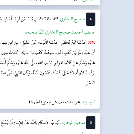
4
‌‌صحيح البخاري
كِتَابُ الِاسْتِئْذَانِ
بَابُ مَنْ لَمْ يُسَلِّمْ عَلَى 
حکم:
أحاديث صحيح البخاريّ كلّها صحيحة
6310
حَدَّثَنَا ابْنُ بُكَيْرٍ، حَدَّثَنَا اللَّيْثُ، عَنْ عُقَيْلٍ، عَنِ ابْنِ شِهَابٍ
أَنَّ عَبْدَ اللَّهِ بْنَ كَعْبٍ، قَالَ: سَمِعْتُ كَعْبَ بْنَ مَالِكٍ: يُحَدِّثُ حِينَ تَ
عَلَيْهِ وَسَلَّمَ عَنْ كَلاَمِنَا، وَآتِي رَسُولَ اللَّهِ صَلَّى اللهُ عَلَيْهِ وَسَلَّمَ فَأُسَ
بِرَدِّ السَّلاَمِ أَمْ لاَ؟ حَتَّى كَمَلَتْ خَمْسُونَ لَيْلَةً، وَآذَنَ النَّبِيُّ صَلَّى اللهُ عَل
الفَجْرَ ...
الموضوع:
تحريم التخلف عن الغزو (الجهاد)
5
‌‌صحيح البخاري
كِتَابُ الأَحْكَامِ
بَابٌ: هَلْ لِلْإِمَامِ أَنْ يَمْنَع