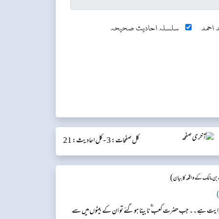
 احمد
سلسلہ احادیث صحیحہ
کل صفحات: 3 -
کل احادیث: 21
)
 مالک کے واقعہ کا بیا ن
)
وایت ہے۔۔ جب حضرت کعب ؓ نابینا ہو گئے تو ان کے بیٹوں میں سے