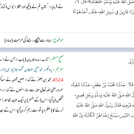
صَلَّى اللهُ عَلَيْهِ وَسَلَّمَ: «فَلَعَلَّكَ؟» قَالَ: لَا،
نے فرمایا: ’’شاید تم نے (کچھ اور مثلا: بوس و کنار 
نَفَرْنَا غَازِينَ فِي سَبِيلِ اللهِ، خَلَفَ أَحَدُهُمْ لَهُ
ہے۔ کہا: آپﷺ نے اسے رجم کرنے کا حکم دیا، پھر خط
موضوع:
جہاد سے پیچھے رہنے کی حرمت (جہاد)
صحیح مسلم:
(باب: جس نے اپنے ب
کتاب: حدود کا بیان
ِّنَى
مترجم:
پروفیسر محمد یحییٰ سلطان محمود جلالپوری (دار
4524
. محمد بن جعفر نے کہا: ہمیں شعبہ نے
 قَالَا: حَدَّثَنَا مُحَمَّدُ بْنُ جَعْفَرٍ، حَدَّثَنَا شُعْبَةُ،
سمرہ رضی اللہ تعالی عنہ سے سنا، انہوں نے کہا: 
للهِ صَلَّى اللهُ عَلَيْهِ وَسَلَّمَ بِرَجُلٍ قَصِيرٍ،
شخص لایا گیا، اس (کے جسم) پر ایک تہبند تھا اور
هِ فَرُجِمَ، فَقَالَ رَسُولُ اللهِ صَلَّى اللهُ عَلَيْهِ
کرنے کا) حکم دیا تو اسے رجم کر دیا گیا، اس کے 
َ التَّيْسِ، يَمْنَحُ إِحْدَاهُنَّ الْكُثْبَةَ، إِنَّ اللهَ
میں جہاد کے لیے نکلتے ہیں تو تم لوگوں میں سے 
نک...