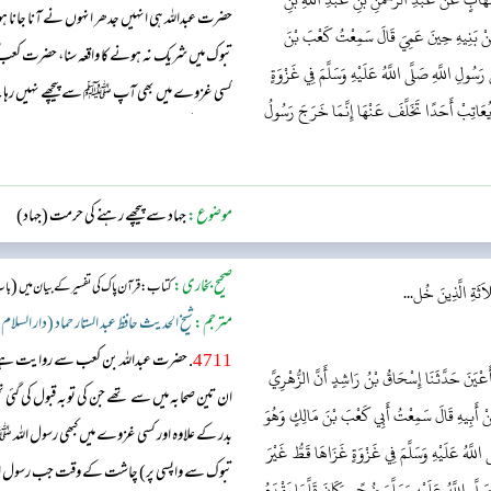
حضرت عبداللہ ہی انہیں جدھر انہوں نے آنا جان
مِنْ بَنِيهِ حِينَ عَمِيَ قَالَ سَمِعْتُ كَعْبَ بْنَ
تبوک میں شریک نہ ہونے کا واقعہ سنا، حضرت کعب
ولِ اللَّهِ صَلَّى اللَّهُ عَلَيْهِ وَسَلَّمَ فِي غَزْوَةٍ
کسی غزوے میں بھی آپ ﷺ سے پیچھے نہیں رہا۔ میں ص
ْ يُعَاتِبْ أَحَدًا تَخَلَّفَ عَنْهَا إِنَّمَا خَرَجَ رَسُولُ
نہیں تھا لیکن جنگ بدر سے پیچھے رہ جانے پر اللہ ت
کا ارادہ کر کے باہر نکلے تھے ...
موضوع:
جہاد سے پیچھے رہنے کی حرمت (جہاد)
صحیح بخاری:
(
کتاب: قرآن پاک کی تفسیر کے بیان میں
باب
لاَثَةِ الَّذِينَ خُل...
مترجم:
شیخ الحدیث حافظ عبد الستار حماد (دار السلام
4711
. حضرت عبداللہ بن کعب سے روایت ہے
عْيَنَ حَدَّثَنَا إِسْحَاقُ بْنُ رَاشِدٍ أَنَّ الزُّهْرِيَّ
ان تین صحابہ میں سے تھے جن کی توبہ قبول کی گئی
َنْ أَبِيهِ قَالَ سَمِعْتُ أَبِي كَعْبَ بْنَ مَالِكٍ وَهُوَ
بدر کے علاوہ اور کسی غزوے میں کبھی رسول الل
 اللَّهُ عَلَيْهِ وَسَلَّمَ فِي غَزْوَةٍ غَزَاهَا قَطُّ غَيْرَ
تبوک سے واپسی پر) چاشت کے وقت جب رسول اللہ 
َّى اللَّهُ عَلَيْهِ وَسَلَّمَ ضُحًى وَكَانَ قَلَّمَا يَقْدَمُ