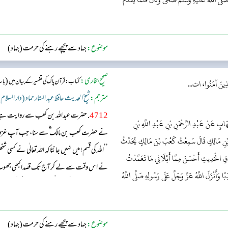
سفر سے واپس آنے کا معمول یہ تھا کہ چاشت ک
دو رکعت نماز پڑھتے۔ الغرض نبی ﷺ نے مجھ سے 
موضوع:
جہاد سے پیچھے رہنے کی حرمت (جہاد)
صحیح بخاری:
(
کتاب: قرآن پاک کی تفسیر کے بیان میں
باب
الَّذِينَ آمَنُوا، ات...
مترجم:
شیخ الحدیث حافظ عبد الستار حماد (دار السلام
4712
. حضرت عبداللہ بن کعب سے روایت ہے، جو
ابٍ عَنْ عَبْدِ الرَّحْمَنِ بْنِ عَبْدِ اللَّهِ بْنِ
نے حضرت کعب بن مالک ؓ سے سنا، جب آپ غزوہ ت
بْنِ مَالِكٍ قَالَ سَمِعْتُ كَعْبَ بْنَ مَالِكٍ يُحَدِّثُ
’’اللہ کی قسم! میں نہیں جانتا کہ اللہ تعالٰی نے کسی شخص
دْقِ الْحَدِيثِ أَحْسَنَ مِمَّا أَبْلَانِي مَا تَعَمَّدْتُ
نے اس وقت سے لے کر آج تک قصدا کبھی جھوٹ نہیں ب
ا وَأَنْزَلَ اللَّهُ عَزَّ وَجَلَّ عَلَى رَسُولِهِ صَلَّى اللَّهُ
تَّابَ ٱللَّـهُ عَلَى ٱلنَّبِىِّ وَٱلْمُهَـٰجِرِينَ ۔۔۔ وَكُونُوا۟
موضوع:
جہاد سے پیچھے رہنے کی حرمت (جہاد)