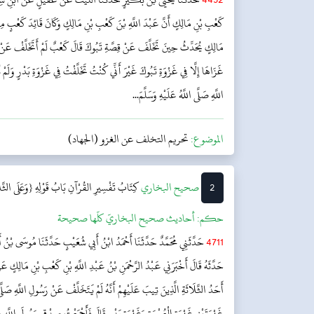
كَعْبِ بْنِ مَالِكٍ أَنَّ عَبْدَ اللَّهِ بْنَ كَعْبِ بْنِ مَالِكٍ وَكَانَ قَائِدَ كَعْبٍ 
مَالِكٍ يُحَدِّثُ حِينَ تَخَلَّفَ عَنْ قِصَّةِ تَبُوكَ قَالَ كَعْبٌ لَمْ أَتَخَلَّفْ عَنْ رَسُ
غَزَاهَا إِلَّا فِي غَزْوَةِ تَبُوكَ غَيْرَ أَنِّي كُنْتُ تَخَلَّفْتُ فِي غَزْوَةِ بَدْرٍ وَلَم
اللَّهِ صَلَّى اللَّهُ عَلَيْهِ وَسَلَّمَ...
الموضوع:
تحريم التخلف عن الغزو (الجهاد)
2
‌‌صحيح البخاري
كِتَابُ تَفْسِيرِ القُرْآنِ
بَابُ قَوْلِهِ {وَعَلَى الثَّ
حکم:
أحاديث صحيح البخاريّ كلّها صحيحة
4711
حَدَّثَنِي مُحَمَّدٌ حَدَّثَنَا أَحْمَدُ ابْنُ أَبِي شُعَيْبٍ حَدَّثَنَا مُوسَى بْنُ أَ
حَدَّثَهُ قَالَ أَخْبَرَنِي عَبْدُ الرَّحْمَنِ بْنُ عَبْدِ اللَّهِ بْنِ كَعْبِ بْنِ مَالِكٍ ع
أَحَدُ الثَّلَاثَةِ الَّذِينَ تِيبَ عَلَيْهِمْ أَنَّهُ لَمْ يَتَخَلَّفْ عَنْ رَسُولِ اللَّهِ صَلَّى
غَزْوَتَيْنِ غَزْوَةِ الْعُسْرَةِ وَغَزْوَةِ بَدْرٍ قَالَ فَأَجْمَعْتُ صِدْقِي رَسُولَ اللَّهِ صَل