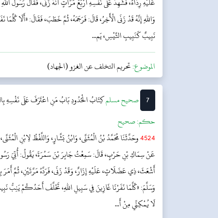
عَلَيْهِ رِدَاءٌ، فَشَهِدَ عَلَى نَفْسِهِ أَرْبَعَ مَرَّاتٍ أَنَّهُ زَنَى، فَقَالَ رَسُولُ اللهِ 
وَاللهِ إِنَّهُ قَدْ زَنَى الْأَخِرُ، قَالَ: فَرَجَمَهُ، ثُمَّ خَطَبَ، فَقَالَ: «أَلَا كُلَّمَا 
نَبِيبٌ كَنَبِيبِ التَّيْسِ، يَم...
الموضوع:
تحريم التخلف عن الغزو (الجهاد)
7
‌صحيح مسلم
كِتَابُ الْحُدُودِ
بَابُ مَنِ اعْتَرَفَ عَلَى نَفْسِهِ بِالز
حکم:
صحیح
4524
وحَدَّثَنَا مُحَمَّدُ بْنُ الْمُثَنَّى، وَابْنُ بَشَّارٍ، وَاللَّفْظُ لِابْنِ الْمُثَنَّى،
عَنْ سِمَاكِ بْنِ حَرْبٍ، قَالَ: سَمِعْتُ جَابِرَ بْنَ سَمُرَةَ، يَقُولُ: أُتِيَ رَسُولُ ا
أَشْعَثَ، ذِي عَضَلَاتٍ، عَلَيْهِ إِزَارٌ، وَقَدْ زَنَى، فَرَدَّهُ مَرَّتَيْنِ، ثُمَّ أَمَرَ بِ
وَسَلَّمَ: «كُلَّمَا نَفَرْنَا غَازِينَ فِي سَبِيلِ اللهِ، تَخَلَّفَ أَحَدُكُمْ يَنِبُّ نَبِيب
لَا يُمْكِنِّي مِنْ أَ...