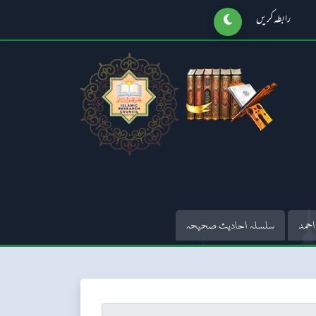
رابطہ کریں
احمد
سلسلہ احادیث صحیحہ