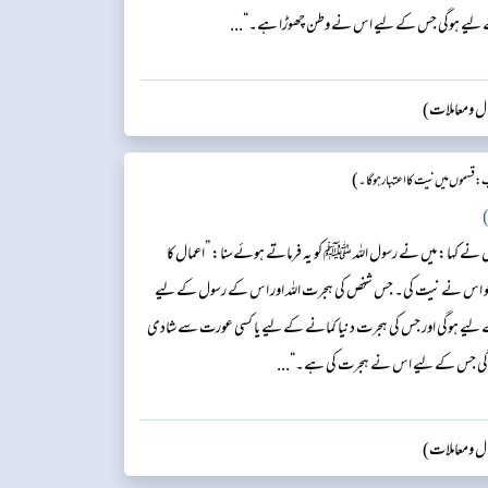
 لیے ہوگی جس کے لیے اس نے وطن چھوڑا ہے۔“...
وال ومعاملات)
)
 قسموں میں نیت کا اعتبار ہو گا۔
)
 نے کہا: میں نے رسول اللہ ﷺ کو یہ فرماتے ہوئےسنا: ”اعمال کا
ا جو اس نے نیت کی۔ جس شخص کی ہجرت اللہ اور اس کے رسول کے لیے
ے لیے ہوگی اور جس کی ہجرت دنیا کمانے کے لیے یا کسی عورت سے شادی
ہوگی جس کے لیے اس نے ہجرت کی ہے۔“...
وال ومعاملات)