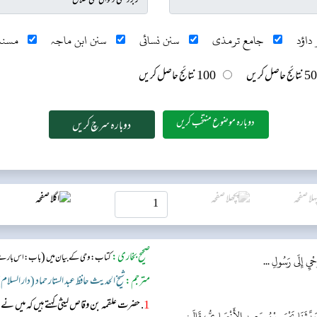
داؤد
جامع ترمذی
سنن نسائی
سنن ابن ماجہ
مسند
50 نتائج حاصل کریں
100 نتائج حاصل کریں
دوبارہ موضوع منتخب کریں
صحیح بخاری:
(
کتاب: وحی کے بیان میں
باب: اس بارے می
ْيِ إِلَى رَسُولِ ...
مترجم:
شیخ الحدیث حافظ عبد الستار حماد (دار السلام
1
. حضرت علقمہ بن وقاص لیثی کہتے ہیں کہ میں نے
 حَدَّثَنَا يَحْيَى بْنُ سَعِيدٍ الأَنْصَارِيُّ، قَالَ: