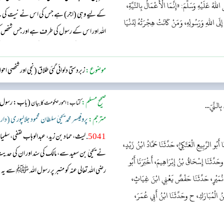
 عَلَيْهِ وَسَلَّمَ: «إِنَّمَا الْأَعْمَالُ بِالنِّيَّةِ،
کے لیے وہی (اجر) ہے جس کی اس نے نیت کی۔ ج
إِلَى اللهِ وَرَسُولِهِ، وَمَنْ كَانَتْ هِجْرَتُهُ لِدُنْيَا
اللہ اور اس کے رسول کی طرف ہے اور جس شخص 
لیے تھی تو اس کی ہجرت اسی چیز کی طرف ہے ج
موضوع:
زبردستی دلوائی گئی طلاق (نجی اور شخصی اح
صحیح مسلم:
(باب: رسول ال
کتاب: امور حکومت کا بیان
ِالنِّيّ...
مترجم:
پروفیسر محمد یحییٰ سلطان محمود جلالپوری (دار
5041
. لیث، حماد بن زید، عبدالوہاب ثقفی، س
بُو الرَّبِيعِ الْعَتَكِيُّ، حَدَّثَنَا حَمَّادُ ابْنُ زَيْدٍ،
نے یحییٰ بن سعید سے، مالک کی سند اور ان کی 
حَدَّثَنَا إِسْحَاقُ بْنُ إِبْرَاهِيمَ، أَخْبَرَنَا أَبُو
رضی اللہ تعالی عنہ کو منبر پر رسول اللہ ﷺ سے 
ِ نُمَيْرٍ، حَدَّثَنَا حَفْصٌ يَعْنِي ابْنَ غِيَاثٍ،
بْنُ الْمُبَارَكِ، ح وحَدَّثَنَا ابْنُ أَبِي عُمَرَ،