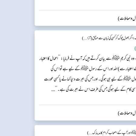
وال ومعاملات)
: اگر بھول چوک کر کسی کی زبان سے عتاق ( آزا...)
)
ہ نبی کریم ﷺ سے بیان کرتے ہیں کہ آپ نے فرمایا: ’’اعمال کا اعتبار
عتبار سے) اللہ اور اس کے رسول ﷺ کے لیے ہے تو اس کی
ل ﷺ کے لیے ہی ہوگی۔ اور جس کی ہجرت دنیا کمانے یا کسی عورت
ی کام کے لیے ہوگی جس کی طرف اس نے ہجرت کی ہے۔‘‘...
وال ومعاملات)
ﷺ اور آپ کے اصحاب کرام کا مدینہ ک...)