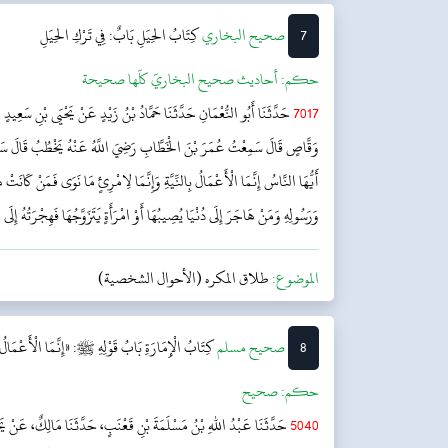
7
‌‌صحيح البخاري
كِتَابُ الحِيَلِ
بَابٌ: فِي تَرْكِ الحِيَلِ
حکم:
أحاديث صحيح البخاريّ كلّها صحيحة
7017
حَدَّثَنَا أَبُو النُّعْمَانِ حَدَّثَنَا حَمَّادُ بْنُ زَيْدٍ عَنْ يَحْيَى بْنِ سَعِيدٍ 
وَقَّاصٍ قَالَ سَمِعْتُ عُمَرَ بْنَ الْخَطَّابِ رَضِيَ اللَّهُ عَنْهُ يَخْطُبُ قَالَ سَمِعْتُ
أَيُّهَا النَّاسُ إِنَّمَا الْأَعْمَالُ بِالنِّيَّةِ وَإِنَّمَا لِامْرِئٍ مَا نَوَى فَمَنْ كَانَتْ هِجْ
وَرَسُولِهِ وَمَنْ هَاجَرَ إِلَى دُنْيَا يُصِيبُهَا أَوْ امْرَأَةٍ يَتَزَوَّجُهَا فَهِجْرَتُهُ إِلَى 
الموضوع:
طلاق المكره (الأحوال الشخصية)
8
‌صحيح مسلم
كِتَابُ الْإِمَارَةِ
بَابُ قَوْلِهِ ﷺ: «إِنَّمَا الْأَعْمَالُ ب
حکم:
صحیح
5040
حَدَّثَنَا عَبْدُ اللهِ بْنُ مَسْلَمَةَ بْنِ قَعْنَبٍ، حَدَّثَنَا مَالِكٌ، عَنْ يَ