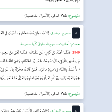
الموضوع:
طلاق المكره (الأحوال الشخصية)
3
‌‌صحيح البخاري
كِتَابُ العِتْقِ
بَابُ الخَطَإِ وَالنِّسْيَانِ فِي العَتَ
حکم:
أحاديث صحيح البخاريّ كلّها صحيحة
2549
حَدَّثَنَا مُحَمَّدُ بْنُ كَثِيرٍ، عَنْ سُفْيَانَ، حَدَّثَنَا يَحْيَى بْنُ سَعِيدٍ، عَ
بْنِ وَقَّاصٍ اللَّيْثِيِّ، قَالَ: سَمِعْتُ عُمَرَ بْنَ الخَطَّابِ رَضِيَ اللَّهُ عَنْهُ، عَنِ
«الأَعْمَالُ بِالنِّيَّةِ، وَلِامْرِئٍ مَا نَوَى، فَمَنْ كَانَتْ هِجْرَتُهُ إِلَى اللَّهِ وَرَسُو
هِجْرَتُهُ لِدُنْيَا يُصِيبُهَا أَوِ امْرَأَةٍ يَتَزَوَّجُهَا، فَهِجْرَتُهُ إِلَى مَا هَاجَرَ إِلَيْهِ»
الموضوع:
طلاق المكره (الأحوال الشخصية)
4
‌‌صحيح البخاري
کِتَابُ مَنَاقِبِ الأَنْصَارِ
بَابُ هِجْرَةِ النَّبِي