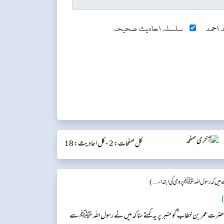
 احمد
سلسلہ احادیث صحیحہ
کل صفحات: 2 -
کل احادیث: 18
ں کہ رسول اللہﷺ پر وحی کی ابتداء...)
)
 حضرت عمر بن خطاب ؓ کو منبر پر یہ کہتے سنا کہ میں نے رسول اللہ ﷺ سے