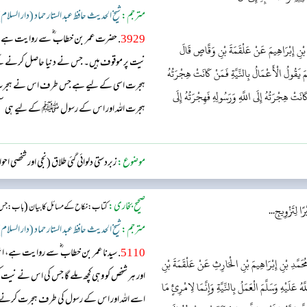
مترجم:
شیخ الحدیث حافظ عبد الستار حماد (دار السلام
3929
. حضرت عمر بن خطاب ؓ سے روایت ہے، ا
ِ بْنِ إِبْرَاهِيمَ عَنْ عَلْقَمَةَ بْنِ وَقَّاصٍ قَالَ
نیت پر موقوف ہیں۔ جس نے دنیا حاصل کرنے ک
َ يَقُولُ الْأَعْمَالُ بِالنِّيَّةِ فَمَنْ كَانَتْ هِجْرَتُهُ
ہجرت اسی کے لیے ہے جس طرف اس نے ہجرت کی۔
َانَتْ هِجْرَتُهُ إِلَى اللَّهِ وَرَسُولِهِ فَهِجْرَتُهُ إِلَى
ہجرت اللہ اور اس کے رسول ﷺ کے لیے ہی سمج
موضوع:
زبردستی دلوائی گئی طلاق (نجی اور شخصی اح
صحیح بخاری:
(
کتاب: نکاح کے مسائل کا بیان
باب: جس 
ا لِتَزْوِيجِ...
مترجم:
شیخ الحدیث حافظ عبد الستار حماد (دار السلام
5110
. سیدنا عمر بن خطاب ؓ سے روایت ہے، ا
َمَّدِ بْنِ إِبْرَاهِيمَ بْنِ الْحَارِثِ عَنْ عَلْقَمَةَ بْنِ
اور ہر شخص کو وہی کچھ ملے گا جس کی اس نے ن
َلَيْهِ وَسَلَّمَ الْعَمَلُ بِالنِّيَّةِ وَإِنَّمَا لِامْرِئٍ مَا
اسے اللہ اور اس کے رسول کی طرف ہجرت کرنے کا