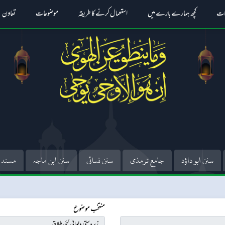
ات
کچھ ہمارے بارے میں
استعمال کرنے کا طریقہ
موضوعات
تعاون
سنن ابو داؤد
جامع ترمذی
سنن نسائی
سنن ابن ماجہ
مسند 
منتخب موضوع