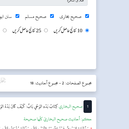
صحیح بخاری
صحیح مسلم
سنن ابو 
10 نتائج حاصل کریں
25 نتائج حاصل کریں
مجموع الصفحات: 2 -
مجموع أحاديث: 18
1
‌‌صحيح البخاري
كِتَابُ بَدْءِ الوَحْيِ
بَابٌ: كَيْفَ كَانَ بَدْءُ الوَح
حکم:
أحاديث صحيح البخاريّ كلّها صحيحة
1
حَدَّثَنَا الحُمَيْدِيُّ عَبْدُ اللَّهِ بْنُ الزُّبَيْرِ، قَالَ: حَدَّثَنَا سُفْيَانُ، قَالَ: