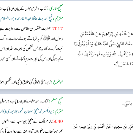
صحیح بخاری:
(
کتاب: شرعی حیلوں کے بیان میں
باب : حی
مترجم:
شیخ الحدیث حافظ عبد الستار حماد (دار السلام
7017
. حضرت علقمہ بن وقاص سے روایت ہے انہو
عَنْ مُحَمَّدِ بْنِ إِبْرَاهِيمَ عَنْ عَلْقَمَةَ بْنِ
رسول اللہ ﷺ کو یہ فرماتے ہوئے سنا ہے: ”اے لوگو!
 النَّبِيَّ صَلَّى اللَّهُ عَلَيْهِ وَسَلَّمَ يَقُولُ يَا
نیت کرے گا، لہذا جس شخص کی ہجرت اللہ اور اس
رَتُهُ إِلَى اللَّهِ وَرَسُولِهِ فَهِجْرَتُهُ إِلَى اللَّهِ
لیے ہوگی اور جس کی ہجرت دنیا کمانے اور کسی
مَا هَاجَرَ إِلَيْهِ...
جس کے لیے اس نے ہجرت کی ہے۔“...
موضوع:
زبردستی دلوائی گئی طلاق (نجی اور شخصی اح
صحیح مسلم:
(باب: رسول ال
کتاب: امور حکومت کا بیان
ِالنِّيّ...
مترجم:
پروفیسر محمد یحییٰ سلطان محمود جلالپوری (دار
5040
. امام مالک نے یحییٰ بن سعید سے، انہ
حْيَى بْنِ سَعِيدٍ، عَنْ مُحَمَّدِ بْنِ إِبْرَاهِيمَ، عَنْ
عمر بن خطاب رضی اللہ تعالی عنہ سے روایت کی، کہ