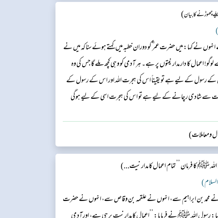
)
لے چھوڑنے کا بیان
)
ں نے کہا: میں حضرت عمر ؓ کو دوران خطبہ میں کہتے ہوئے سنا کہ میں نے
 اعمال کا دار مدار نیتوں پر ہے۔ ہر آدمی کو وہی کچھ ملے گا جس کی وہ
 کے رسول کے لیے ہے تو یقیناً اس کی ہجرت اللہ اور اس کے رسول کے
 عورت سے شادی رچانے کے لیے ہے تو اس کی ہجرت اسی کے لیے ہوگی
وال ومعاملات)
لہ ﷺ کا فرمان ’’تمام اعمال کا مدار نیت...)
 السلام)
وں نے محمد بن ابراہیم سے، انہوں نے علقمہ بن وقاص سے، انہوں نے حضرت
ا: رسول اللہ ﷺ نے فرمایا: ’’اعمال کا مدار نیت پر ہی ہے، اور آدمی