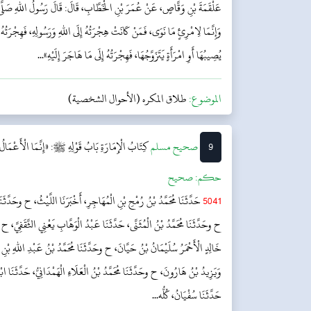
عَلْقَمَةَ بْنِ وَقَّاصٍ، عَنْ عُمَرَ بْنِ الْخَطَّابِ، قَالَ: قَالَ رَسُولُ اللهِ صَلَّى اللهُ
وَإِنَّمَا لِامْرِئٍ مَا نَوَى، فَمَنْ كَانَتْ هِجْرَتُهُ إِلَى اللهِ وَرَسُولِهِ، فَهِجْرَتُهُ 
يُصِيبُهَا أَوِ امْرَأَةٍ يَتَزَوَّجُهَا، فَهِجْرَتُهُ إِلَى مَا هَاجَرَ إِلَيْهِ»...
الموضوع:
طلاق المكره (الأحوال الشخصية)
9
‌صحيح مسلم
كِتَابُ الْإِمَارَةِ
بَابُ قَوْلِهِ ﷺ: «إِنَّمَا الْأَعْمَالُ ب
حکم:
صحیح
5041
حَدَّثَنَا مُحَمَّدُ بْنُ رُمْحِ بْنِ الْمُهَاجِرِ، أَخْبَرَنَا اللَّيْثُ، ح وحَدَّثَنَا أَ
ح وحَدَّثَنَا مُحَمَّدُ بْنُ الْمُثَنَّى، حَدَّثَنَا عَبْدُ الْوَهَّابِ يَعْنِي الثَّقَفِيَّ، ح و
خَالِدٍ الْأَحْمَرُ سُلَيْمَانُ بْنُ حَيَّانَ، ح وحَدَّثَنَا مُحَمَّدُ بْنُ عَبْدِ اللهِ بْن
وَيَزِيدُ بْنُ هَارُونَ، ح وحَدَّثَنَا مُحَمَّدُ بْنُ الْعَلَاءِ الْهَمْدَانِيُّ، حَدَّثَنَا ا
حَدَّثَنَا سُفْيَانُ، كُلُّه...