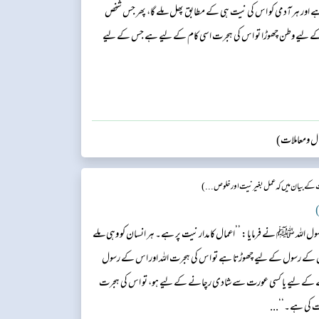
 ہے اور ہر آدمی کو اس کی نیت ہی کے مطابق پھل ملے گا، پھر جس شخص
ے لیے وطن چھوڑا تو اس کی ہجرت اسی کام کے لیے ہے جس کے لیے
وال ومعاملات)
 بیان میں کہ عمل بغیر نیت اور خلوص...)
)
ل اللہ ﷺ نے فرمایا: ’’اعمال کا مدار نیت پر ہے۔ ہر انسان کو وہی ملے
ر اس کے رسول کے لیے چھوڑتا ہے تو اس کی ہجرت اللہ اور اس کے رسول
نے کے لیے یا کسی عورت سے شادی رچانے کے لیے ہو، تو اس کی ہجرت
 کی ہے۔‘‘...