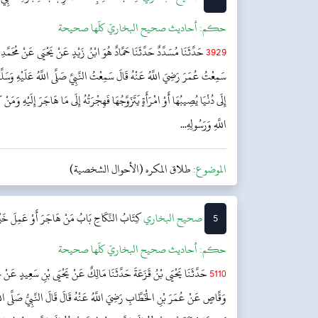
حکم:
أحاديث صحيح البخاريّ كلّها صحيحة
3929
حَدَّثَنَا مُسَدَّدٌ حَدَّثَنَا حَمَّادٌ هُوَ ابْنُ زَيْدٍ عَنْ يَحْيَى عَنْ مُحَمَّد
سَمِعْتُ عُمَرَ رَضِيَ اللَّهُ عَنْهُ قَالَ سَمِعْتُ النَّبِيَّ صَلَّى اللَّهُ عَلَيْهِ وَسَلَّم
إِلَى دُنْيَا يُصِيبُهَا أَوْ امْرَأَةٍ يَتَزَوَّجُهَا فَهِجْرَتُهُ إِلَى مَا هَاجَرَ إِلَيْهِ وَمَنْ ك
اللَّهِ وَرَسُولِهِ...
الموضوع:
طلاق المكره (الأحوال الشخصية)
5
‌‌صحيح البخاري
كِتَابُ النِّكَاحِ
بَابُ مَنْ هَاجَرَ أَوْ عَمِلَ خَيْرً
حکم:
أحاديث صحيح البخاريّ كلّها صحيحة
5110
حَدَّثَنَا يَحْيَى بْنُ قَزَعَةَ حَدَّثَنَا مَالِكٌ عَنْ يَحْيَى بْنِ سَعِيدٍ عَنْ مُح
وَقَّاصٍ عَنْ عُمَرَ بْنِ الْخَطَّابِ رَضِيَ اللَّهُ عَنْهُ قَالَ قَالَ النَّبِيُّ صَلَّى اللَّهُ ع