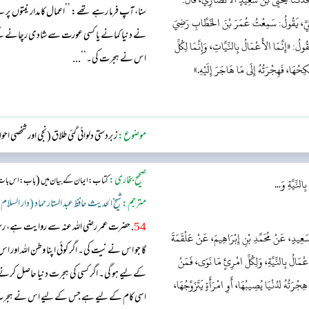
سنا، آپ فرما رہے تھے: ’’اعمال کا مدار نیتوں پر
لَّيْثِيَّ، يَقُولُ: سَمِعْتُ عُمَرَ بْنَ الخَطَّابِ رَضِيَ
نے دنیا کمانے یا کسی عورت سے شادی رچانے ک
ولُ: «إِنَّمَا الأَعْمَالُ بِالنِّيَّاتِ، وَإِنَّمَا لِكُلِّ
اس نے ہجرت کی۔‘‘...
موضوع:
زبردستی دلوائی گئی طلاق (نجی اور شخصی اح
صحیح بخاری:
(
کتاب: ایمان کے بیان میں
باب:اس بات کے
لنِّيَّةِ وَ...
مترجم:
شیخ الحدیث حافظ عبد الستار حماد (دار السلام
54
. حضرت عمر رضی اللہ عنہ سے روایت ہے، رسو
سَعِيدٍ، عَنْ مُحَمَّدِ بْنِ إِبْرَاهِيمَ، عَنْ عَلْقَمَةَ
گا جو اس نے نیت کی۔ اگر کوئی اپنا وطن اللہ او
مَالُ بِالنِّيَّةِ، وَلِكُلِّ امْرِئٍ مَا نَوَى، فَمَنْ
کے لیے ہو گی۔ اگر کسی کی ہجرت دنیا حاصل کر
ِجْرَتُهُ لدُنْيَا يُصِيبُهَا، أَوِ امْرَأَةٍ يَتَزَوَّجُهَا،
اسی کام کے لیے ہے جس کے لیے اس نے ہجرت