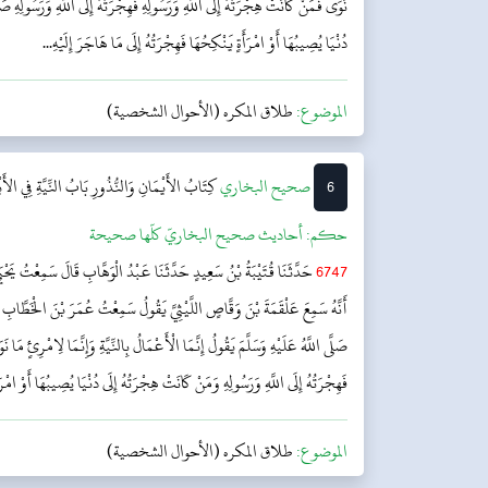
نَوَى فَمَنْ كَانَتْ هِجْرَتُهُ إِلَى اللَّهِ وَرَسُولِهِ فَهِجْرَتُهُ إِلَى اللَّهِ وَرَسُولِهِ صَل
دُنْيَا يُصِيبُهَا أَوْ امْرَأَةٍ يَنْكِحُهَا فَهِجْرَتُهُ إِلَى مَا هَاجَرَ إِلَيْهِ...
الموضوع:
طلاق المكره (الأحوال الشخصية)
6
‌‌صحيح البخاري
كِتَابُ الأَيْمَانِ وَالنُّذُورِ
بَابُ النِّيَّةِ فِي الأَ
حکم:
أحاديث صحيح البخاريّ كلّها صحيحة
6747
حَدَّثَنَا قُتَيْبَةُ بْنُ سَعِيدٍ حَدَّثَنَا عَبْدُ الْوَهَّابِ قَالَ سَمِعْتُ يَحْيَ
أَنَّهُ سَمِعَ عَلْقَمَةَ بْنَ وَقَّاصٍ اللَّيْثِيَّ يَقُولُ سَمِعْتُ عُمَرَ بْنَ الْخَطَّابِ
صَلَّى اللَّهُ عَلَيْهِ وَسَلَّمَ يَقُولُ إِنَّمَا الْأَعْمَالُ بِالنِّيَّةِ وَإِنَّمَا لِامْرِئٍ مَا 
فَهِجْرَتُهُ إِلَى اللَّهِ وَرَسُولِهِ وَمَنْ كَانَتْ هِجْرَتُهُ إِلَى دُنْيَا يُصِيبُهَا أَوْ امْرَأَ
الموضوع:
طلاق المكره (الأحوال الشخصية)