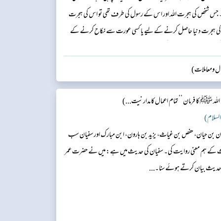
س شخص کی ہجرت اللہ اور اس کے رسول کی طرف تھی تو اس کی ہجرت
کی ہجرت دنیا حاصل کرنے کے لیے یا کسی عورت سے نکاح کرنے کے
س کی طرف اس نے ہجرت کی تھی۔‘‘...
وال ومعاملات)
لہ ﷺ کا فرمان ’’تمام اعمال کا مدار نیت...)
 السلام)
لیمان بن حیان، حفص بن غیاث، یزید بن ہارون، ابن مبارک اور سفیان سب
حدیث کے ہم معنی روایت کی۔ سفیان کی حدیث میں ہے: میں نے حضرت عمر
یہ حدیث بیان کرتے ہوئے سنا۔...