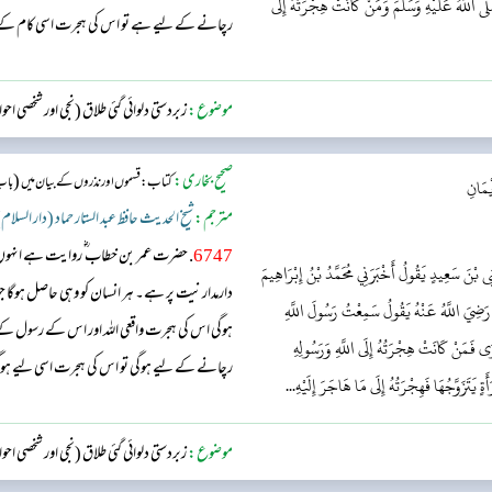
َّى اللَّهُ عَلَيْهِ وَسَلَّمَ وَمَنْ كَانَتْ هِجْرَتُهُ إِلَى
رچانے کے لیے ہے تو اس کی ہجرت اسی کام کے
موضوع:
زبردستی دلوائی گئی طلاق (نجی اور شخصی اح
صحیح بخاری:
(
کتاب: قسموں اور نذروں کے بیان میں
باب:
يْمَانِ
مترجم:
شیخ الحدیث حافظ عبد الستار حماد (دار السلام
6747
. حضرت عمر بن خطاب ؓ روایت ہے انہوں
ى بْنَ سَعِيدٍ يَقُولُ أَخْبَرَنِي مُحَمَّدُ بْنُ إِبْرَاهِيمَ
دارمدار نیت پر ہے۔ ہر انسان کو وہی حاصل ہوگ
 رَضِيَ اللَّهُ عَنْهُ يَقُولُ سَمِعْتُ رَسُولَ اللَّهِ
ہوگی اس کی ہجرت واقعی اللہ اور اس کے رسول ک
نَوَى فَمَنْ كَانَتْ هِجْرَتُهُ إِلَى اللَّهِ وَرَسُولِهِ
رچانے کے لیے ہوگی تو اس کی ہجرت اسی لیے 
ةٍ يَتَزَوَّجُهَا فَهِجْرَتُهُ إِلَى مَا هَاجَرَ إِلَيْهِ...
موضوع:
زبردستی دلوائی گئی طلاق (نجی اور شخصی اح