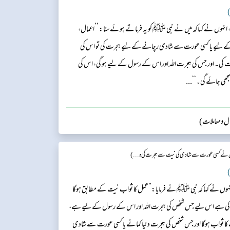
)
نہوں نے کہا کہ میں نے نبی ﷺ کو یہ فرماتے ہوئے سنا: ’’اعمال،
ے لیے یا کسی عورت سے شادی رچانے کے لیے ہجرت کی تو اس کی
 اور جس کی ہجرت اللہ اور اس کے رسول کے لیے ہو گی، اس کی
ھی جائے گی۔‘‘...
وال ومعاملات)
نے کسی عورت سے شادی کی نیت سے ہجرت کی ہ...)
)
نہوں نے کہا کہ نبی ﷺ نے فرمایا: ”عمل کا ثواب نیت کے مطابق ہوگا
یت کی ہے اس لیے جس شخص کی ہجرت اللہ اور اس کے رسول کے لیے ہے،
 ثواب ہوگا اور جس شخص کی ہجرت دنیا کمانے یا کسی عورت سے شادی