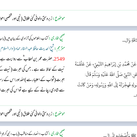
موضوع:
زبردستی دلوائی گئی طلاق (نجی اور شخصی اح
صحیح بخاری:
(
کتاب: غلاموں کی آزادی کے بیان میں
باب 
اقَةِ وَال...
مترجم:
شیخ الحدیث حافظ عبد الستار حماد (دار السلام
2549
. حضرت عمر بن خطاب ؓ سے روایت ہے، و
نْ مُحَمَّدِ بْنِ إِبْرَاهِيمَ التَّيْمِيِّ، عَنْ عَلْقَمَةَ
نیت کے لحاظ سے ہے۔ جس کی ہجرت (نیت کے ا
 النَّبِيِّ صَلَّى اللهُ عَلَيْهِ وَسَلَّمَ قَالَ:
ہجرت(ثواب کے اعتبارسے) اللہ اور اس کے رسو
لِهِ فَهِجْرَتُهُ إِلَى اللَّهِ وَرَسُولِهِ، وَمَنْ كَانَتْ
سے شادی رچانے کے لیے ہے تواس کی ہجرت اس
...
موضوع:
زبردستی دلوائی گئی طلاق (نجی اور شخصی اح
صحیح بخاری:
(
کتاب: انصار کے مناقب
باب: نبی کریم 
ِّ ﷺ وَأَصْحَابِهِ إِلَى ال...