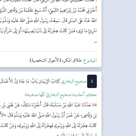
أَخْبَرَنِي مُحَمَّدُ بْنُ إِبْرَاهِيمَ التَّيْمِيُّ، أَنَّهُ سَمِعَ عَلْقَمَةَ بْنَ وَقَّاصٍ ال
اللَّهُ عَنْهُ عَلَى المِنْبَرِ قَالَ: سَمِعْتُ رَسُولَ اللَّهِ صَلَّى اللهُ عَلَيْهِ وَسَلَّمَ يَقُ
...
الموضوع:
طلاق المكره (الأحوال الشخصية)
2
‌‌صحيح البخاري
كِتَابُ الإِيمَانِ
بَابٌ: مَا جَاءَ إِنَّ الأَعْمَالَ بِا
حکم:
أحاديث صحيح البخاريّ كلّها صحيحة
54
حَدَّثَنَا عَبْدُ اللَّهِ بْنُ مَسْلَمَةَ، قَالَ: أَخْبَرَنَا مَالِكٌ، عَنْ يَحْيَى بْنِ 
بْنِ وَقَّاصٍ، عَنْ عُمَرَ أَنَّ رَسُولَ اللَّهِ صَلَّى اللهُ عَلَيْهِ وَسَلَّمَ قَالَ: «الأَعْ
كَانَتْ هِجْرَتُهُ إِلَى اللَّهِ وَرَسُولِهِ فَهِجْرَتُهُ إِلَى اللَّهِ وَرَسُولِهِ، وَمَنْ كَانَتْ ه
فَهِجْرَتُهُ إِلَى مَا هَاجَرَ إِلَيْهِ.»...