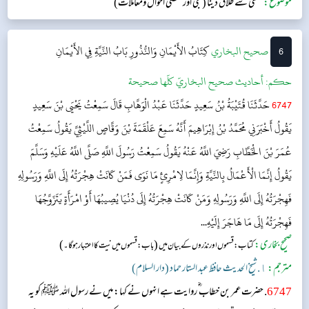
موضوع:
غلطی سے طلاق دینا (نجی اور شخصی احوال ومعاملات)
6
‌‌صحيح البخاري
كِتَابُ الأَيْمَانِ وَالنُّذُورِ
بَابُ النِّيَّةِ فِي الأَيْمَانِ
حکم:
أحاديث صحيح البخاريّ كلّها صحيحة
6747
حَدَّثَنَا قُتَيْبَةُ بْنُ سَعِيدٍ حَدَّثَنَا عَبْدُ الْوَهَّابِ قَالَ سَمِعْتُ يَحْيَى بْنَ سَعِيدٍ
يَقُولُ أَخْبَرَنِي مُحَمَّدُ بْنُ إِبْرَاهِيمَ أَنَّهُ سَمِعَ عَلْقَمَةَ بْنَ وَقَّاصٍ اللَّيْثِيَّ يَقُولُ سَمِعْتُ
عُمَرَ بْنَ الْخَطَّابِ رَضِيَ اللَّهُ عَنْهُ يَقُولُ سَمِعْتُ رَسُولَ اللَّهِ صَلَّى اللَّهُ عَلَيْهِ وَسَلَّمَ
يَقُولُ إِنَّمَا الْأَعْمَالُ بِالنِّيَّةِ وَإِنَّمَا لِامْرِئٍ مَا نَوَى فَمَنْ كَانَتْ هِجْرَتُهُ إِلَى اللَّهِ وَرَسُولِهِ
فَهِجْرَتُهُ إِلَى اللَّهِ وَرَسُولِهِ وَمَنْ كَانَتْ هِجْرَتُهُ إِلَى دُنْيَا يُصِيبُهَا أَوْ امْرَأَةٍ يَتَزَوَّجُهَا
فَهِجْرَتُهُ إِلَى مَا هَاجَرَ إِلَيْهِ...
صحیح بخاری:
(
)
کتاب: قسموں اور نذروں کے بیان میں
باب: قسموں میں نیت کا اعتبار ہو گا۔
مترجم:
١. شیخ الحدیث حافظ عبد الستار حماد (دار السلام)
6747
. حضرت عمر بن خطاب ؓ روایت ہے انہوں نے کہا: میں نے رسول اللہ ﷺ کو یہ