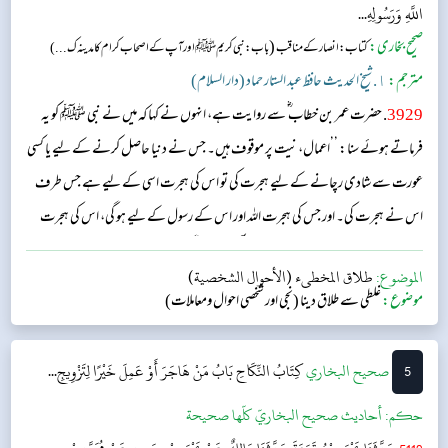
اللَّهِ وَرَسُولِهِ...
صحیح بخاری:
(
کتاب: انصار کے مناقب
باب: نبی کریم ﷺ اور آپ کے اصحاب کرام کا مدینہ ک...)
مترجم:
١. شیخ الحدیث حافظ عبد الستار حماد (دار السلام)
3929
. حضرت عمر بن خطاب ؓ سے روایت ہے، انہوں نے کہا کہ میں نے نبی ﷺ کو یہ
فرماتے ہوئے سنا: ’’اعمال، نیت پر موقوف ہیں۔ جس نے دنیا حاصل کرنے کے لیے یا کسی
عورت سے شادی رچانے کے لیے ہجرت کی تو اس کی ہجرت اسی کے لیے ہے جس طرف
اس نے ہجرت کی۔ اور جس کی ہجرت اللہ اور اس کے رسول کے لیے ہو گی، اس کی ہجرت
اللہ اور اس کے رسول ﷺ کے لیے ہی سمجھی جائے گی۔‘‘...
الموضوع:
طلاق المخطىء (الأحوال الشخصية)
موضوع:
غلطی سے طلاق دینا (نجی اور شخصی احوال ومعاملات)
5
‌‌صحيح البخاري
كِتَابُ النِّكَاحِ
بَابُ مَنْ هَاجَرَ أَوْ عَمِلَ خَيْرًا لِتَزْوِيجِ...
حکم:
أحاديث صحيح البخاريّ كلّها صحيحة