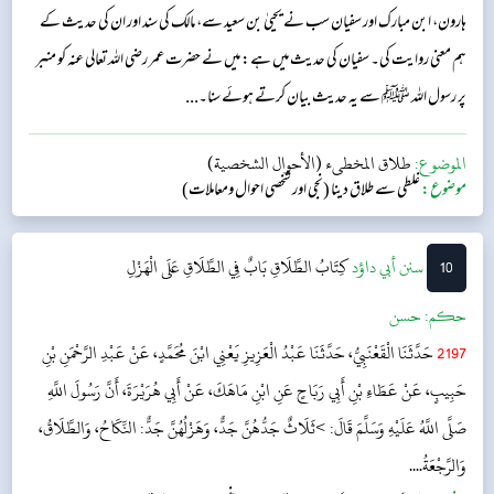
ہارون، ابن مبارک اور سفیان سب نے یحییٰ بن سعید سے، مالک کی سند اور ان کی حدیث کے
ہم معنی روایت کی۔ سفیان کی حدیث میں ہے: میں نے حضرت عمر رضی اللہ تعالی عنہ کو منبر
پر رسول اللہ ﷺ سے یہ حدیث بیان کرتے ہوئے سنا۔...
الموضوع:
طلاق المخطىء (الأحوال الشخصية)
موضوع:
غلطی سے طلاق دینا (نجی اور شخصی احوال ومعاملات)
10
‌سنن أبي داؤد
كِتَابُ الطَّلَاقِ
بَابٌ فِي الطَّلَاقِ عَلَى الْهَزْلِ
حکم:
حسن
2197
حَدَّثَنَا الْقَعْنَبِيُّ، حَدَّثَنَا عَبْدُ الْعَزِيزِ يَعْنِي ابْنَ مُحَمَّدٍ، عَنْ عَبْدِ الرَّحْمَنِ بْنِ
حَبِيبٍ، عَنْ عَطَاءِ بْنِ أَبِي رَبَاحٍ عَنِ ابْنِ مَاهَكَ، عَنْ أَبِي هُرَيْرَةَ، أَنَّ رَسُولَ اللَّهِ
صَلَّى اللَّهُ عَلَيْهِ وَسَلَّمَ قَالَ: >ثَلَاثٌ جَدُّهُنَّ جَدٌّ، وَهَزْلُهُنَّ جَدٌّ: النِّكَاحُ، وَالطَّلَاقُ،
وَالرَّجْعَةُ....