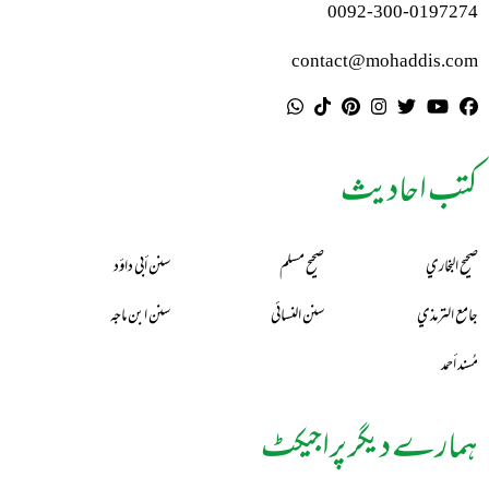
0092-300-0197274
contact@mohaddis.com
کتب احادیث
صحيح البخاري
صحيح مسلم
سنن أبي داؤد
جامع الترمذي
سنن النسائي
سنن ابن ماجه
مُسند أحمد
ہمارے دیگر پراجیکٹ