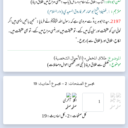
سنن ابو داؤد:
(باب: ہنسی مزاح میں طلاق دینا)
کتاب: طلاق کے احکام و مسائل
مترجم:
١. فضيلة الشيخ أبو عمار عمر فاروق السعيدي (دار السّلام)
2197
. سیدنا ابوہریرہ ؓ سے مروی ہے کہ رسول اللہ ﷺ نے فرمایا: ” تین باتیں ایسی ہیں اگر
کوئی ان کو حقیقت اور سنجیدگی میں کہے، تو حقیقت ہیں اور ہنسی مزاح میں کہے، تو بھی حقیقت ہیں۔
نکاح، طلاق اور (طلاق سے) رجوع۔“
الموضوع:
طلاق المخطىء (الأحوال الشخصية)
موضوع:
غلطی سے طلاق دینا (نجی اور شخصی احوال ومعاملات)
مجموع الصفحات: 2 -
مجموع أحاديث: 19
کل صفحات: 2 -
کل احادیث: 19