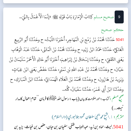
اس نے ہجرت کی تھی۔‘‘...
9
‌صحيح مسلم
كِتَابُ الْإِمَارَةِ
بَابُ قَوْلِهِ ﷺ: «إِنَّمَا الْأَعْمَالُ بِالنِّيّ...
حکم:
صحیح
5041
حَدَّثَنَا مُحَمَّدُ بْنُ رُمْحِ بْنِ الْمُهَاجِرِ، أَخْبَرَنَا اللَّيْثُ، ح وحَدَّثَنَا أَبُو الرَّبِيعِ
الْعَتَكِيُّ، حَدَّثَنَا حَمَّادُ ابْنُ زَيْدٍ، ح وحَدَّثَنَا مُحَمَّدُ بْنُ الْمُثَنَّى، حَدَّثَنَا عَبْدُ الْوَهَّابِ
يَعْنِي الثَّقَفِيَّ، ح وحَدَّثَنَا إِسْحَاقُ بْنُ إِبْرَاهِيمَ، أَخْبَرَنَا أَبُو خَالِدٍ الْأَحْمَرُ سُلَيْمَانُ بْنُ
حَيَّانَ، ح وحَدَّثَنَا مُحَمَّدُ بْنُ عَبْدِ اللهِ بْنِ نُمَيْرٍ، حَدَّثَنَا حَفْصٌ يَعْنِي ابْنَ غِيَاثٍ،
وَيَزِيدُ بْنُ هَارُونَ، ح وحَدَّثَنَا مُحَمَّدُ بْنُ الْعَلَاءِ الْهَمْدَانِيُّ، حَدَّثَنَا ابْنُ الْمُبَارَكِ، ح
وحَدَّثَنَا ابْنُ أَبِي عُمَرَ، حَدَّثَنَا سُفْيَانُ، كُلُّه...
صحیح مسلم:
(باب: رسول اللہ ﷺ کا فرمان ’’تمام اعمال کا مدار
کتاب: امور حکومت کا بیان
نیت...)
مترجم:
١. الشيخ محمد يحيىٰ سلطان محمود جلالبوري (دار السّلام)
5041
. لیث، حماد بن زید، عبدالوہاب ثقفی، سلیمان بن حیان، حفص بن غیاث، یزید بن