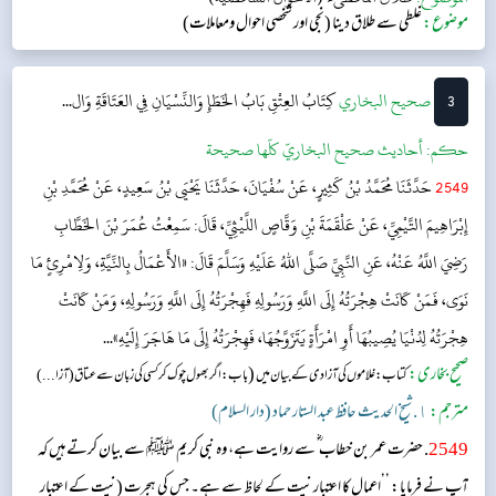
موضوع:
غلطی سے طلاق دینا (نجی اور شخصی احوال ومعاملات)
3
‌‌صحيح البخاري
كِتَابُ العِتْقِ
بَابُ الخَطَإِ وَالنِّسْيَانِ فِي العَتَاقَةِ وَال...
حکم:
أحاديث صحيح البخاريّ كلّها صحيحة
2549
حَدَّثَنَا مُحَمَّدُ بْنُ كَثِيرٍ، عَنْ سُفْيَانَ، حَدَّثَنَا يَحْيَى بْنُ سَعِيدٍ، عَنْ مُحَمَّدِ بْنِ
إِبْرَاهِيمَ التَّيْمِيِّ، عَنْ عَلْقَمَةَ بْنِ وَقَّاصٍ اللَّيْثِيِّ، قَالَ: سَمِعْتُ عُمَرَ بْنَ الخَطَّابِ
رَضِيَ اللَّهُ عَنْهُ، عَنِ النَّبِيِّ صَلَّى اللهُ عَلَيْهِ وَسَلَّمَ قَالَ: «الأَعْمَالُ بِالنِّيَّةِ، وَلِامْرِئٍ مَا
نَوَى، فَمَنْ كَانَتْ هِجْرَتُهُ إِلَى اللَّهِ وَرَسُولِهِ فَهِجْرَتُهُ إِلَى اللَّهِ وَرَسُولِهِ، وَمَنْ كَانَتْ
هِجْرَتُهُ لِدُنْيَا يُصِيبُهَا أَوِ امْرَأَةٍ يَتَزَوَّجُهَا، فَهِجْرَتُهُ إِلَى مَا هَاجَرَ إِلَيْهِ»...
صحیح بخاری:
(
کتاب: غلاموں کی آزادی کے بیان میں
باب : اگر بھول چوک کر کسی کی زبان سے عتاق ( آزا...)
مترجم:
١. شیخ الحدیث حافظ عبد الستار حماد (دار السلام)
2549
. حضرت عمر بن خطاب ؓ سے روایت ہے، وہ نبی کریم ﷺ سے بیان کرتے ہیں کہ
آپ نے فرمایا: ’’اعمال کا اعتبار نیت کے لحاظ سے ہے۔ جس کی ہجرت (نیت کے اعتبار