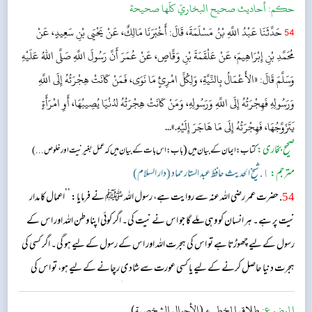
حکم:
أحاديث صحيح البخاريّ كلّها صحيحة
54
حَدَّثَنَا عَبْدُ اللَّهِ بْنُ مَسْلَمَةَ، قَالَ: أَخْبَرَنَا مَالِكٌ، عَنْ يَحْيَى بْنِ سَعِيدٍ، عَنْ
مُحَمَّدِ بْنِ إِبْرَاهِيمَ، عَنْ عَلْقَمَةَ بْنِ وَقَّاصٍ، عَنْ عُمَرَ أَنَّ رَسُولَ اللَّهِ صَلَّى اللهُ عَلَيْهِ
وَسَلَّمَ قَالَ: «الأَعْمَالُ بِالنِّيَّةِ، وَلِكُلِّ امْرِئٍ مَا نَوَى، فَمَنْ كَانَتْ هِجْرَتُهُ إِلَى اللَّهِ
وَرَسُولِهِ فَهِجْرَتُهُ إِلَى اللَّهِ وَرَسُولِهِ، وَمَنْ كَانَتْ هِجْرَتُهُ لدُنْيَا يُصِيبُهَا، أَوِ امْرَأَةٍ
يَتَزَوَّجُهَا، فَهِجْرَتُهُ إِلَى مَا هَاجَرَ إِلَيْهِ.»...
صحیح بخاری:
(
کتاب: ایمان کے بیان میں
باب:اس بات کے بیان میں کہ عمل بغیر نیت اور خلوص...)
مترجم:
١. شیخ الحدیث حافظ عبد الستار حماد (دار السلام)
54
. حضرت عمر رضی اللہ عنہ سے روایت ہے، رسول اللہ ﷺ نے فرمایا: ’’اعمال کا مدار
نیت پر ہے۔ ہر انسان کو وہی ملے گا جو اس نے نیت کی۔ اگر کوئی اپنا وطن اللہ اور اس کے
رسول کے لیے چھوڑتا ہے تو اس کی ہجرت اللہ اور اس کے رسول کے لیے ہو گی۔ اگر کسی کی
ہجرت دنیا حاصل کرنے کے لیے یا کسی عورت سے شادی رچانے کے لیے ہو، تو اس کی
ہجرت اسی کام کے لیے ہے جس کے لیے اس نے ہجرت کی ہے۔‘‘...
الموضوع:
طلاق المخطىء (الأحوال الشخصية)