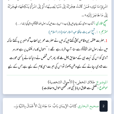
امْرِئٍ مَا نَوَى، فَمَنْ كَانَتْ هِجْرَتُهُ إِلَى دُنْيَا يُصِيبُهَا، أَوْ إِلَى امْرَأَةٍ يَنْكِحُهَا، فَهِجْرَتُهُ
إِلَى مَا هَاجَرَ إِلَيْهِ.» ...
صحیح بخاری:
(
کتاب: وحی کے بیان میں
باب: اس بارے میں کہ رسول اللہﷺ پر وحی کی ابتداء...)
مترجم:
١. شیخ الحدیث حافظ عبد الستار حماد (دار السلام)
1
. حضرت علقمہ بن وقاص لیثی کہتے ہیں کہ میں نے حضرت عمر بن خطاب ؓ کو منبر پر یہ کہتے سنا کہ
میں نے رسول اللہ ﷺ سے سنا، آپ فرما رہے تھے: ’’اعمال کا مدار نیتوں پر ہے اور ہر
آدمی کو اس کی نیت ہی کے مطابق پھل ملے گا، پھر جس شخص نے دنیا کمانے یا کسی عورت
سے شادی رچانے کے لیے وطن چھوڑا تو اس کی ہجرت اسی کام کے لیے ہے جس کے لیے
اس نے ہجرت کی۔‘‘...
الموضوع:
طلاق المخطىء (الأحوال الشخصية)
موضوع:
غلطی سے طلاق دینا (نجی اور شخصی احوال ومعاملات)
2
‌‌صحيح البخاري
كِتَابُ الإِيمَانِ
بَابٌ: مَا جَاءَ إِنَّ الأَعْمَالَ بِالنِّيَّةِ وَ...