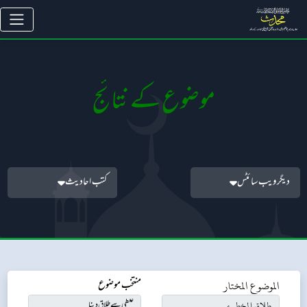
موضوع کے نتائج
دیگر ویب سائٹس
کتب احادیث
الموضوع المختار
منتخب موضوع