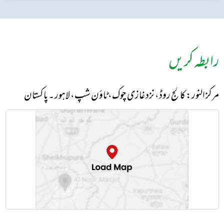
رابطہ کریں
مرکز النور: کالج روڈ، نزد غازی چوک، ٹاؤن شپ، لاہور ۔ پاکستان