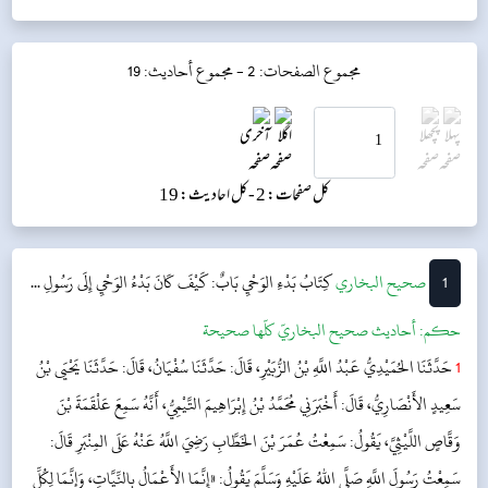
مجموع الصفحات: 2 -
مجموع أحاديث: 19
کل صفحات: 2 -
کل احادیث: 19
1
‌‌صحيح البخاري
كِتَابُ بَدْءِ الوَحْيِ
بَابٌ: كَيْفَ كَانَ بَدْءُ الوَحْيِ إِلَى رَسُولِ ...
حکم:
أحاديث صحيح البخاريّ كلّها صحيحة
1
حَدَّثَنَا الحُمَيْدِيُّ عَبْدُ اللَّهِ بْنُ الزُّبَيْرِ، قَالَ: حَدَّثَنَا سُفْيَانُ، قَالَ: حَدَّثَنَا يَحْيَى بْنُ
سَعِيدٍ الأَنْصَارِيُّ، قَالَ: أَخْبَرَنِي مُحَمَّدُ بْنُ إِبْرَاهِيمَ التَّيْمِيُّ، أَنَّهُ سَمِعَ عَلْقَمَةَ بْنَ
وَقَّاصٍ اللَّيْثِيَّ، يَقُولُ: سَمِعْتُ عُمَرَ بْنَ الخَطَّابِ رَضِيَ اللَّهُ عَنْهُ عَلَى المِنْبَرِ قَالَ:
سَمِعْتُ رَسُولَ اللَّهِ صَلَّى اللهُ عَلَيْهِ وَسَلَّمَ يَقُولُ: «إِنَّمَا الأَعْمَالُ بِالنِّيَّاتِ، وَإِنَّمَا لِكُلِّ