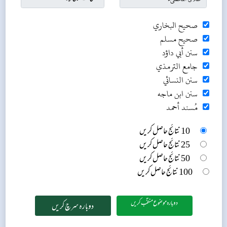
صحيح البخاري
صحيح مسلم
سنن أبي داؤد
جامع الترمذي
سنن النسائي
سنن ابن ماجه
مُسند أحمد
10 نتائج حاصل کریں
25 نتائج حاصل کریں
50 نتائج حاصل کریں
100 نتائج حاصل کریں
دوبارہ موضوع منتخب کریں