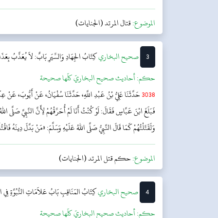
الموضوع:
قتال المرتد (الجنايات)
3
‌‌صحيح البخاري
كِتَابُ الجِهَادِ وَالسِّيَرِ
بَابٌ: لاَ يُعَذَّبُ بِعَذَا
حکم:
أحاديث صحيح البخاريّ كلّها صحيحة
3038
حَدَّثَنَا عَلِيُّ بْنُ عَبْدِ اللَّهِ، حَدَّثَنَا سُفْيَانُ، عَنْ أَيُّوبَ، عَنْ عِكْ
فَبَلَغَ ابْنَ عَبَّاسٍ فَقَالَ: لَوْ كُنْتُ أَنَا لَمْ أُحَرِّقْهُمْ لِأَنَّ النَّبِيَّ صَلَّى اللهُ
وَلَقَتَلْتُهُمْ كَمَا قَالَ النَّبِيُّ صَلَّى اللهُ عَلَيْهِ وَسَلَّمَ: «مَنْ بَدَّلَ دِينَهُ فَاقْتُل
الموضوع:
حكم قتل المرتد (الجنايات)
4
‌‌صحيح البخاري
كِتَابُ المَنَاقِبِ
بَابُ عَلاَمَاتِ النُّبُوَّةِ فِي ا
حکم:
أحاديث صحيح البخاريّ كلّها صحيحة