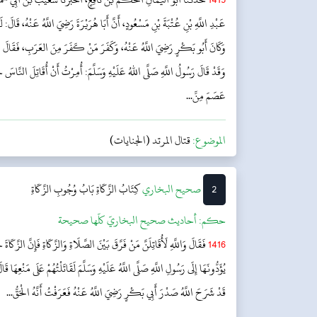
عَبْدِ اللَّهِ بْنِ عُتْبَةَ بْنِ مَسْعُودٍ، أَنَّ أَبَا هُرَيْرَةَ رَضِيَ اللَّهُ عَنْهُ، قَالَ: لَمّ
وَكَانَ أَبُو بَكْرٍ رَضِيَ اللَّهُ عَنْهُ، وَكَفَرَ مَنْ كَفَرَ مِنَ العَرَبِ، فَقَالَ ع
وَقَدْ قَالَ رَسُولُ اللَّهِ صَلَّى اللهُ عَلَيْهِ وَسَلَّمَ: أُمِرْتُ أَنْ أُقَاتِلَ النَّاسَ حَتَّ
عَصَمَ مِنِّ...
الموضوع:
قتال المرتد (الجنايات)
2
‌‌صحيح البخاري
كِتَابُ الزَّكَاةِ
بَابُ وُجُوبِ الزَّكَاةِ
حکم:
أحاديث صحيح البخاريّ كلّها صحيحة
1416
فَقَالَ وَاللَّهِ لَأُقَاتِلَنَّ مَنْ فَرَّقَ بَيْنَ الصَّلَاةِ وَالزَّكَاةِ فَإِنَّ الزَّكَاةَ
يُؤَدُّونَهَا إِلَى رَسُولِ اللَّهِ صَلَّى اللَّهُ عَلَيْهِ وَسَلَّمَ لَقَاتَلْتُهُمْ عَلَى مَنْعِهَا قَ
قَدْ شَرَحَ اللَّهُ صَدْرَ أَبِي بَكْرٍ رَضِيَ اللَّهُ عَنْهُ فَعَرَفْتُ أَنَّهُ الْحَقُّ...