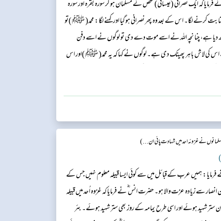
مایا کہ ایک نصرانی (عیسائی)شخص نے مسلمان ہو کر سورہ بقرہ اور سورہ
 کرنے لگا۔ اس کے بعد وہ پھر نصرانی ہو گیا اور کہنے لگا: محمد( ﷺ )تو
ھ دیا ہے، چنا نچہ اللہ نے اسے موت دے دی تو لوگوں نے اسے دفن
نے اس کی لاش باہر پھینک دی ہے۔ لوگوں نے کہا کہ یہ محمد( ﷺ )اور اس
ھاگ آیا تھا، اس لیے ہمارے ساتھی کی قبر انھوں نے کھود ڈالی ہے۔ پھر
مانوں نے غزوئہ احد میں شہادت پائی ان...)
)
رمایا: ہمیں عرب کے قبائل میں سے کوئی ایسا قبیلہ معلوم نہیں جس کے
انصار سے زیادہ عزت والا ہو۔ حضرت انس ؓ نے فرمایا کہ غزوہ اُحد میں قبیلہ
ن ستر شہید ہوئے اور اسی طرح یمامہ کے روز بھی ستر شہید ہوئے۔ بئر