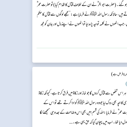
ئے۔ (حضرت ابو بکر ؓ نے ان کے خلاف قتال کا اقدام کیا) تو حضرت عمر ؓ
ں، حالانکہ رسول اللہ ﷺ نے فرمایاہے:’’مجھے لوگوں سے قتال کا حکم
جب انھوں نے کلمہ توحید پڑھ لیا تو انھوں نے اپنے مال اور جان کو مجھ
ان(کے باطن ) کا حساب اللہ کے سپرد...
)
 دینا فرض ہے
)
یں ہر اس شخص سے قتال کروں گا جو نماز اور زکاۃ میں فرق کرتا ہے، کیونکہ زکاۃ
ری کا بچہ بھی روک لیا جو وہ رسول اللہ ﷺ کو ادا کرتے تھے تو اس کے
عمر ؓ نے فرمایا:اللہ کی قسم!میں بھی اس وضاحت کے بعد وہی سمجھنے لگا
ھول دیا تھا۔ اب میں پہچان گیا کہ حق یہی ہے۔...