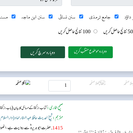
داؤد
جامع ترمذی
سنن نسائی
سنن ابن ماجہ
مسند
50 نتائج حاصل کریں
100 نتائج حاصل کریں
دوبارہ موضوع منتخب کریں
صحیح بخاری:
(
کتاب: زکوٰۃ کے مسائل کا بیان
باب: زکوٰۃ
مترجم:
شیخ الحدیث حافظ عبد الستار حماد (دار السلام
1415
. حضرت ابو ہریرہ ؓ سے روایت ہے، انھوں
ةَ، عَنِ الزُّهْرِيِّ، حَدَّثَنَا عُبَيْدُ اللَّهِ بْنُ