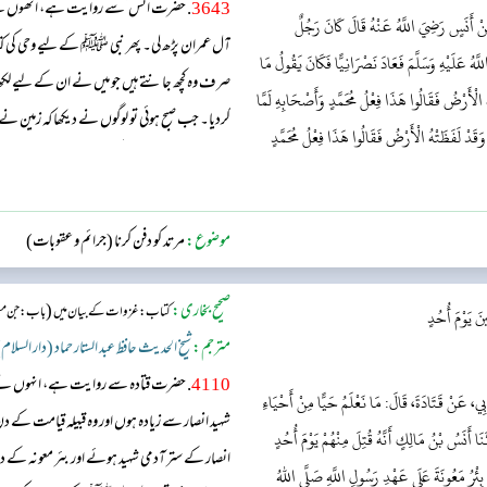
3643
. حضرت انس ؓ سے روایت ہے، انھوں نے فر
َنْ أَنَسٍ رَضِيَ اللَّهُ عَنْهُ قَالَ كَانَ رَجُلٌ
آل عمران پڑھ لی۔ پھر نبی ﷺ کے لیے وحی کی کتابت
َّهُ عَلَيْهِ وَسَلَّمَ فَعَادَ نَصْرَانِيًّا فَكَانَ يَقُولُ مَا
صرف وہ کچھ جانتے ہیں جو میں نے ان کے لیے لک
هُ الْأَرْضُ فَقَالُوا هَذَا فِعْلُ مُحَمَّدٍ وَأَصْحَابِهِ لَمَّا
کردیا۔ جب صبح ہوئی تو لوگوں نے دیکھا کہ زمین 
َقَدْ لَفَظَتْهُ الْأَرْضُ فَقَالُوا هَذَا فِعْلُ مُحَمَّدٍ
کے ساتھیوں کاکام ہے کیونکہ یہ ان کے پاس سے ب
انھوں نےاسے قبر میں ر...
موضوع:
مرتد کو دفن کرنا (جرائم و عقوبات)
صحیح بخاری:
(
کتاب: غزوات کے بیان میں
باب: جن مسل
َ يَوْمَ أُحُدٍ
مترجم:
شیخ الحدیث حافظ عبد الستار حماد (دار السلام
4110
. حضرت قتادہ سے روایت ہے، انہوں نے ف
ِي، عَنْ قَتَادَةَ، قَالَ: مَا نَعْلَمُ حَيًّا مِنْ أَحْيَاءِ
شہید انصار سے زیادہ ہوں اور وہ قبیلہ قیامت کے دن 
َا أَنَسُ بْنُ مَالِكٍ أَنَّهُ قُتِلَ مِنْهُمْ يَوْمَ أُحُدٍ
انصار کے ستر آدمی شہید ہوئے اور بئر معونہ کے د
بِئْرُ مَعُونَةَ عَلَى عَهْدِ رَسُولِ اللَّهِ صَلَّى اللهُ