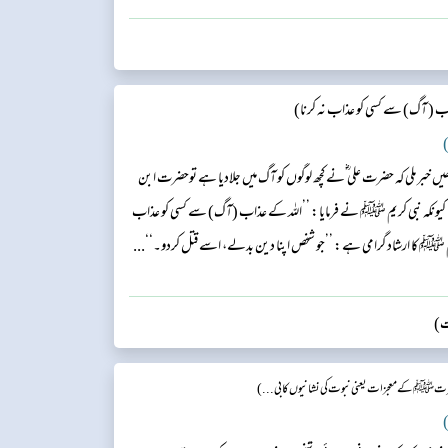
ب ( آگ) سے کسی کو عذاب نہ کرنا)
)
خبر ملی کہ حضرت علی ؓنے کچھ لوگوں کو آگ میں جلادیا ہے توحضرت ابن
جلاتا کیونکہ نبی کریم ﷺ نے فرمایا: ’’اللہ کے عذاب (آگ) سے کسی کو عذاب
 کریم ﷺ کا ارشاد گرامی ہے: ’’جو شخص اپنا دین بدلے، اسے قتل کردو۔‘‘...
ات)
ت ﷺکےمعجزات یعنی نبوت کی نشانیوں کابی...)
)