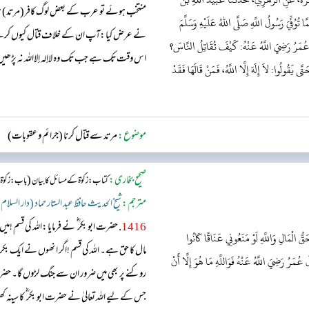
منتخب ہوئے تو عرب کے بعض لوگ کافر(مرتد) ہو گ
َا تُوُفِّيَ رَسُولُ اللَّهِ صَلَّى اللهُ عَلَيْهِ وَسَلَّمَ
نے عرض کیا:آپ ان کے خلاف قتال کیوں کرتے ہی
ُمَرُ رَضِيَ اللَّهُ عَنْهُ: كَيْفَ تُقَاتِلُ النَّاسَ؟
اس وقت تک ہے جب تک وہ لاإله إلااللہ نہ پڑھیں ،
ى يَقُولُوا: لاَ إِلَهَ إِلَّا اللَّهُ، فَمَنْ قَالَهَا فَقَدْ
سے محفوظ کر لیا مگر اسلام کا حق ادا کرنا ہو گا اور 
موضوع:
مرتد سے قتال کرنا (جرائم و عقوبات)
صحیح بخاری:
(
کتاب: زکوٰۃ کے مسائل کا بیان
باب: زکوٰۃ
مترجم:
شیخ الحدیث حافظ عبد الستار حماد (دار السلام
1416
. حضرت ابو بکر ؓ نے فرمایا:اللہ کی قسم !م
 حَقُّ الْمَالِ وَاللَّهِ لَوْ مَنَعُونِي عَنَاقًا كَانُوا
مال کا حق ہے۔ اللہ کی قسم !اگر انھوں نے ایک بک
الَ عُمَرُ رَضِيَ اللَّهُ عَنْهُ فَوَاللَّهِ مَا هُوَ إِلَّا أَنْ
روکنے پر بھی میں ضرور ان سے جنگ لڑوں گا۔ حضرت 
جس کے لیے اللہ تعالیٰ نے حضرت ابو بکر ؓ کا سینہ ک