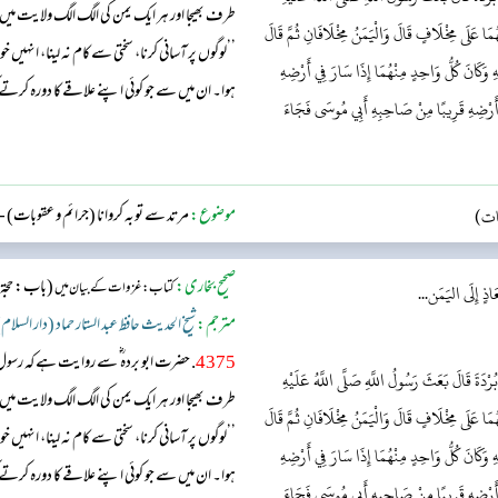
طرف بھیجا اور ہر ایک یمن کی الگ الگ ولایت میں 
مَا عَلَى مِخْلَافٍ قَالَ وَالْيَمَنُ مِخْلَافَانِ ثُمَّ قَالَ
’’لوگوں پر آسانی کرنا، سختی سے کام نہ لینا، انہیں
لِهِ وَكَانَ كُلُّ وَاحِدٍ مِنْهُمَا إِذَا سَارَ فِي أَرْضِهِ
ہوا۔ ان میں سے جو کوئی اپنے علاقے کا دورہ کرت
 أَرْضِهِ قَرِيبًا مِنْ صَاحِبِهِ أَبِي مُوسَى فَجَاءَ
سلام کر کے مزاج پرسی کرتا۔ ایک بار ایسا ہوا کہ
ات)
موضوع:
مرتد سے توبہ کروانا (جرائم و عقوبات)
-
صحیح بخاری:
(باب: حجۃ 
کتاب: غزوات کے بیان میں
ذٍ إِلَى اليَمَن...
مترجم:
شیخ الحدیث حافظ عبد الستار حماد (دار السلام
4375
. حضرت ابو بردہ ؓ سے روایت ہے کہ رسو
ْدَةَ قَالَ بَعَثَ رَسُولُ اللَّهِ صَلَّى اللَّهُ عَلَيْهِ
طرف بھیجا اور ہر ایک یمن کی الگ الگ ولایت میں 
مَا عَلَى مِخْلَافٍ قَالَ وَالْيَمَنُ مِخْلَافَانِ ثُمَّ قَالَ
’’لوگوں پر آسانی کرنا، سختی سے کام نہ لینا، انہیں
لِهِ وَكَانَ كُلُّ وَاحِدٍ مِنْهُمَا إِذَا سَارَ فِي أَرْضِهِ
ہوا۔ ان میں سے جو کوئی اپنے علاقے کا دورہ کرت
 أَرْضِهِ قَرِيبًا مِنْ صَاحِبِهِ أَبِي مُوسَى فَجَاءَ