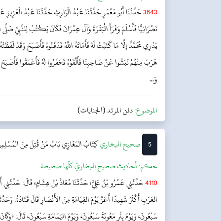
3643
حَدَّثَنَا أَبُو مَعْمَرٍ حَدَّثَنَا عَبْدُ الْوَارِثِ حَدَّثَنَا عَبْدُ الْعَزِيزِ ع
نَصْرَانِيًّا فَأَسْلَمَ وَقَرَأَ الْبَقَرَةَ وَآلَ عِمْرَانَ فَكَانَ يَكْتُبُ لِلنَّبِيِّ صَلَّى الل
يَدْرِي مُحَمَّدٌ إِلَّا مَا كَتَبْتُ لَهُ فَأَمَاتَهُ اللَّهُ فَدَفَنُوهُ فَأَصْبَحَ وَقَدْ لَفَظَتْ
هَرَبَ مِنْهُمْ نَبَشُوا عَنْ صَاحِبِنَا فَأَلْقَوْهُ فَحَفَرُوا لَهُ فَأَعْمَقُوا فَأَصْبَحَ و
وَ...
الموضوع:
دفن المرتد (الجنايات)
5
‌‌صحيح البخاري
كِتَابُ المَغَازِي
بَابُ مَنْ قُتِلَ مِنَ المُسْلِمِين
حکم:
أحاديث صحيح البخاريّ كلّها صحيحة
4110
حَدَّثَنِي عَمْرُو بْنُ عَلِيٍّ، حَدَّثَنَا مُعَاذُ بْنُ هِشَامٍ، قَالَ: حَدَّثَنِي أَب
العَرَبِ أَكْثَرَ شَهِيدًا أَعَزَّ يَوْمَ القِيَامَةِ مِنَ الأَنْصَارِ قَالَ قَتَادَةُ: وَحَدَّثَن
سَبْعُونَ، وَيَوْمَ بِئْرِ مَعُونَةَ سَبْعُونَ، وَيَوْمَ اليَمَامَةِ سَبْعُونَ، قَالَ: «وَكَانَ 