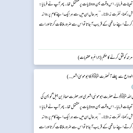
تعینات فرمایا۔ اس وقت یمن دو ولایات پر مشتمل تھا۔ پھر آپ نے فرمایا:
 خوش رکھنا، نفرت نہ دلانا۔‘‘ بہرحال ان میں سے ہر ایک اپنے کام پر روانہ
ے کرتے اپنے ساتھی کے قریب آ جاتا تو اس سے ضرور ملاقات کرتا اور اسے
 حضرت معاذ بن جبل ؓ اپنے علاقے کا دورہ کرتے کرتے ح...
مرتد کو قتل کرنے کا حکم (جرائم و عقوبات)
الوداع سے پہلے آنحضرت ﷺ کا ابو موسیٰ اشعر...)
)
ل اللہ ﷺ نے حضرت ابو موسٰی اشعری اور حضرت معاذ بن جبل ؓ کو یمن کی
تعینات فرمایا۔ اس وقت یمن دو ولایات پر مشتمل تھا۔ پھر آپ نے فرمایا:
 خوش رکھنا، نفرت نہ دلانا۔‘‘ بہرحال ان میں سے ہر ایک اپنے کام پر روانہ
ے کرتے اپنے ساتھی کے قریب آ جاتا تو اس سے ضرور ملاقات کرتا اور اسے