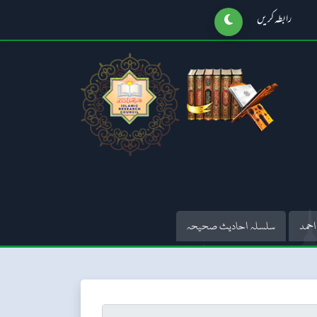
رابطہ کریں
احمد
سلسلہ احادیث صحیحہ