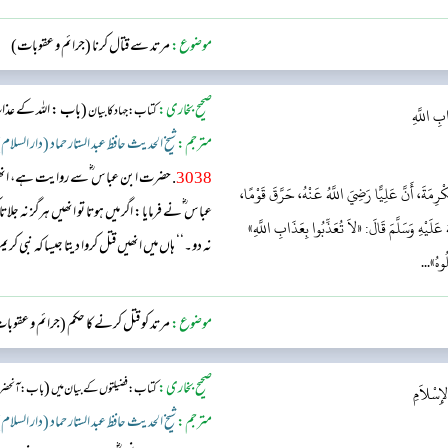
موضوع:
مرتد سے قتال کرنا (جرائم و عقوبات)
صحیح بخاری:
(باب : اللہ کے عذا
کتاب: جہاد کا بیان
بِ اللَّهِ
مترجم:
شیخ الحدیث حافظ عبد الستار حماد (دار السلام
3038
. حضرت ابن عباس ؓسے روایت ہے، انھیں 
رِمَةَ، أَنَّ عَلِيًّا رَضِيَ اللَّهُ عَنْهُ، حَرَّقَ قَوْمًا،
عباس ؓنے فرمایا: اگر میں ہوتا تو انھیں ہرگز نہ 
 عَلَيْهِ وَسَلَّمَ قَالَ: «لاَ تُعَذِّبُوا بِعَذَابِ اللَّهِ»
نہ دو۔‘‘ ہاں میں انھیں قتل کروا دیتا جیسا کہ نبی
ُوهُ»...
موضوع:
مرتد کو قتل کرنے کا حکم (جرائم و عقوب
صحیح بخاری:
(
کتاب: فضیلتوں کے بیان میں
باب: آنحضر
لإِسْلاَمِ
مترجم:
شیخ الحدیث حافظ عبد الستار حماد (دار السلام