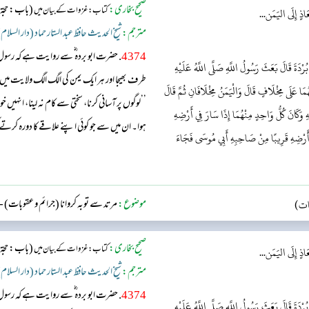
صحیح بخاری:
(باب: حجۃ 
کتاب: غزوات کے بیان میں
ذٍ إِلَى اليَمَن...
مترجم:
شیخ الحدیث حافظ عبد الستار حماد (دار السلام
4374
. حضرت ابو بردہ ؓ سے روایت ہے کہ رسو
ْدَةَ قَالَ بَعَثَ رَسُولُ اللَّهِ صَلَّى اللَّهُ عَلَيْهِ
طرف بھیجا اور ہر ایک یمن کی الگ الگ ولایت میں 
مَا عَلَى مِخْلَافٍ قَالَ وَالْيَمَنُ مِخْلَافَانِ ثُمَّ قَالَ
’’لوگوں پر آسانی کرنا، سختی سے کام نہ لینا، انہیں
لِهِ وَكَانَ كُلُّ وَاحِدٍ مِنْهُمَا إِذَا سَارَ فِي أَرْضِهِ
ہوا۔ ان میں سے جو کوئی اپنے علاقے کا دورہ کرت
 أَرْضِهِ قَرِيبًا مِنْ صَاحِبِهِ أَبِي مُوسَى فَجَاءَ
سلام کر کے مزاج پرسی کرتا۔ ایک بار ایسا ہوا کہ
ات)
موضوع:
مرتد سے توبہ کروانا (جرائم و عقوبات)
-
صحیح بخاری:
(باب: حجۃ 
کتاب: غزوات کے بیان میں
ذٍ إِلَى اليَمَن...
مترجم:
شیخ الحدیث حافظ عبد الستار حماد (دار السلام
4374
. حضرت ابو بردہ ؓ سے روایت ہے کہ رسو
ْدَةَ قَالَ بَعَثَ رَسُولُ اللَّهِ صَلَّى اللَّهُ عَلَيْهِ