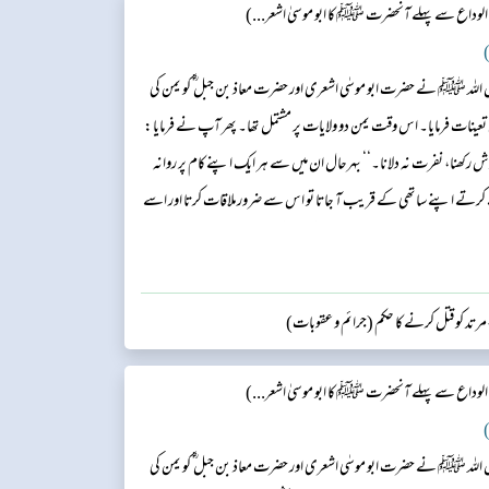
الوداع سے پہلے آنحضرت ﷺ کا ابو موسیٰ اشعر...)
)
ل اللہ ﷺ نے حضرت ابو موسٰی اشعری اور حضرت معاذ بن جبل ؓ کو یمن کی
تعینات فرمایا۔ اس وقت یمن دو ولایات پر مشتمل تھا۔ پھر آپ نے فرمایا:
 خوش رکھنا، نفرت نہ دلانا۔‘‘ بہرحال ان میں سے ہر ایک اپنے کام پر روانہ
ے کرتے اپنے ساتھی کے قریب آ جاتا تو اس سے ضرور ملاقات کرتا اور اسے
 حضرت معاذ بن جبل ؓ اپنے علاقے کا دورہ کرتے کرتے ح...
مرتد کو قتل کرنے کا حکم (جرائم و عقوبات)
الوداع سے پہلے آنحضرت ﷺ کا ابو موسیٰ اشعر...)
)
ل اللہ ﷺ نے حضرت ابو موسٰی اشعری اور حضرت معاذ بن جبل ؓ کو یمن کی