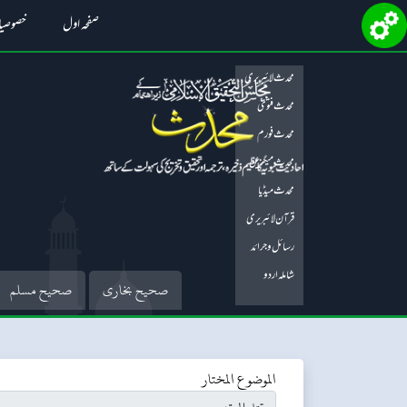
صفحہ اول
خصوصی
محدث لائبریری
محدث فتویٰ
محدث فورم
محدث میگزین
محدث میڈیا
قرآن لائبریری
رسائل و جرائد
شاملہ اردو
صحیح بخاری
صحیح مسلم
الموضوع المختار