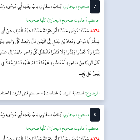
7
‌‌صحيح البخاري
كِتَابُ المَغَازِي
بَابُ بَعْثِ أَبِي مُوسَى، وَمُعَا
حکم:
أحاديث صحيح البخاريّ كلّها صحيحة
4374
حَدَّثَنَا مُوسَى حَدَّثَنَا أَبُو عَوَانَةَ حَدَّثَنَا عَبْدُ الْمَلِكِ عَنْ أَبِي بُر
وَسَلَّمَ أَبَا مُوسَى وَمُعَاذَ بْنَ جَبَلٍ إِلَى الْيَمَنِ قَالَ وَبَعَثَ كُلَّ وَاحِدٍ مِنْهُ
يَسِّرَا وَلَا تُعَسِّرَا وَبَشِّرَا وَلَا تُنَفِّرَا فَانْطَلَقَ كُلُّ وَاحِدٍ مِنْهُمَا إِلَى عَمَ
كَانَ قَرِيبًا مِنْ صَاحِبِهِ أَحْدَثَ بِهِ عَهْدًا فَسَلَّمَ عَلَيْهِ فَسَارَ مُعَاذٌ فِي
يَسِيرُ عَلَى بَغ...
الموضوع:
استتابة المرتد (الجنايات)
-
حكم قتل المرتد (الجناي
8
‌‌صحيح البخاري
كِتَابُ المَغَازِي
بَابُ بَعْثِ أَبِي مُوسَى، وَمُعَا
حکم:
أحاديث صحيح البخاريّ كلّها صحيحة
4374
حَدَّثَنَا مُوسَى حَدَّثَنَا أَبُو عَوَانَةَ حَدَّثَنَا عَبْدُ الْمَلِكِ عَنْ أَبِي بُر