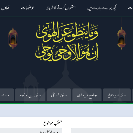
ات
کچھ ہمارے بارے میں
استعمال کرنے کا طریقہ
موضوعات
تعاون
سنن ابو داؤد
جامع ترمذی
سنن نسائی
سنن ابن ماجہ
مسند 
منتخب موضوع