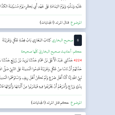
عَلَيْهِ وَسَلَّمَ، وَيَوْمُ اليَمَامَةِ عَلَى عَهْدِ أَبِي بَكْرٍ، يَوْمَ مُسَيْلِمَةَ الكَذَّ
الموضوع:
قتال المرتد (الجنايات)
6
‌‌صحيح البخاري
كِتَابُ المَغَازِي
بَابُ قِصَّةِ عُكْلٍ وَعُرَيْنَةَ
حکم:
أحاديث صحيح البخاريّ كلّها صحيحة
4224
حَدَّثَنِي عَبْدُ الْأَعْلَى بْنُ حَمَّادٍ حَدَّثَنَا يَزِيدُ بْنُ زُرَيْعٍ حَدَّثَنَا س
حَدَّثَهُمْ أَنَّ نَاسًا مِنْ عُكْلٍ وَعُرَيْنَةَ قَدِمُوا الْمَدِينَةَ عَلَى النَّبِيِّ صَلَّى اللَّ
نَبِيَّ اللَّهِ إِنَّا كُنَّا أَهْلَ ضَرْعٍ وَلَمْ نَكُنْ أَهْلَ رِيفٍ وَاسْتَوْخَمُوا الْمَدِينَةَ 
بِذَوْدٍ وَرَاعٍ وَأَمَرَهُمْ أَنْ يَخْرُجُوا فِيهِ فَيَشْرَبُوا مِنْ أَلْبَانِهَا وَأَبْوَالِهَا فَان
الموضوع:
حكم قتل المرتد (الجنايات)