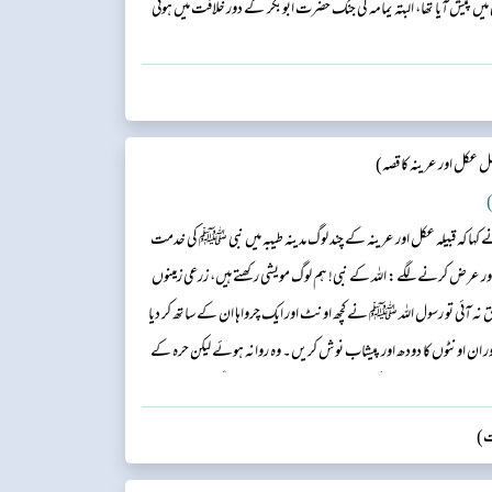
ں پیش آیا تھا، البتہ یمامہ کی جنگ حضرت ابوبکر ؓ کے دور خلافت میں ہوئی
 عکل اور عرینہ کا قصہ)
)
ہا کہ قبیلہ عکل اور عرینہ کے چند لوگ مدینہ طیبہ میں نبی ﷺ کی خدمت
کیا اور عرض کرنے لگے: اللہ کے نبی! ہم لوگ مویشی رکھتے ہیں، زرعی زمینوں
فق نہ آئی تو رسول اللہ ﷺ نے کچھ اونٹ اور ایک چرواہا ان کے ساتھ کر دیا
ں اور ان اونٹوں کا دودھ اور پیشاب نوش کریں۔ وہ روانہ ہوئے لیکن حرہ کے
ر نبی ﷺ کے چرواہے کو قتل کر کے اونٹوں کو ہانک کر لے گئے۔ نبی ﷺ کو
ات)