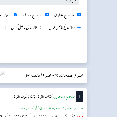
صحیح بخاری
صحیح مسلم
سنن ابو 
10 نتائج حاصل کریں
25 نتائج حاصل کریں
مجموع الصفحات: 10 -
مجموع أحاديث: 97
1
‌‌صحيح البخاري
كِتَابُ الزَّكَاةِ
بَابُ وُجُوبِ الزَّكَاةِ
حکم:
أحاديث صحيح البخاريّ كلّها صحيحة
1415
حَدَّثَنَا أَبُو اليَمَانِ الحَكَمُ بْنُ نَافِعٍ، أَخْبَرَنَا شُعَيْبُ بْنُ أَبِي حَمْزَ