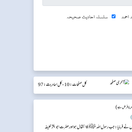
 احمد
سلسلہ احادیث صحیحہ
کل صفحات: 10 -
کل احادیث: 97
)
 دینا فرض ہے
)
 نے فرمایا: جب رسول اللہ ﷺ کا انتقال ہوااورحضرت ابو بکرؓ خلیفہ