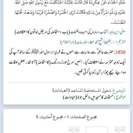
خَالِدٍ الْحَذَّاءِ عَنْ عِكْرِمَةَ قَالَ قَالَتْ عَائِشَةُ اعْتَكَفَتْ مَعَ رَسُولِ اللَّهِ صَلَّى اللَّهُ
عَلَيْهِ وَسَلَّمَ امْرَأَةٌ مِنْ نِسَائِهِ فَكَانَتْ تَرَى الْحُمْرَةَ وَالصُّفْرَةَ فَرُبَّمَا وَضَعَتْ تَحْتَهَا
الطَّسْتَ...
سنن ابن ماجہ:
(باب: استحاضہ کی مریض خاتون کا اعتکاف)
کتاب: روزوں کی اہمیت وفضیلت
مترجم:
١. فضيلة الشيخ محمد عطاء الله ساجد (دار السّلام)
1850
. حضرت عائشہ‬ ؓ س‬ے روایت ہے انہوں نے فرمایا: رسول اللہ ﷺ کے ساتھ آپ کی
ایک زوجہ محترمہ نے اعتکاف کیا۔ انہیں سرخ اور زرد رنگ (کا استحاضہ) آتا تھا۔ بعض اوقات
وہ اپنے نیچے چوڑا برتن رکھ لیا کرتی تھیں۔
الموضوع:
دخول المستحاضة المساجد (العبادات)
موضوع:
مستحاضہ کا مسجد میں داخل ہونا (عبادات)
مجموع الصفحات: 1 -
مجموع أحاديث: 5