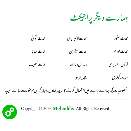
ہمارے دیگر پراجیکٹ
محدث سٹور
محدث لائبریری
محدث فتویٰ
محدث فورم
محدث میگزین
محدث میڈیا
قرآن لائبریری
رسائل و جرائد
محدث خطیب
محدث گیلری
شاملہ اردو
خصوصیات
کچھ ہمارے بارے میں
استعمال کرنے کا طریقہ
تعاون
رابطہ کریں
موضوعات
سائٹ میپ
Mohaddis
Copyright © 2026
. All Rights Reserved.