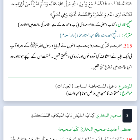
عَائِشَةَ، قَالَتْ: «اعْتَكَفَتْ مَعَ رَسُولِ اللَّهِ صَلَّى اللهُ عَلَيْهِ وَسَلَّمَ امْرَأَةٌ مِنْ أَزْوَاجِهِ،
فَكَانَتْ تَرَى الدَّمَ وَالصُّفْرَةَ وَالطَّسْتُ تَحْتَهَا وَهِيَ تُصَلِّي»
صحیح بخاری:
(
)
کتاب: حیض کے احکام و مسائل
باب:عورت کے لیے استحاضہ کی حالت میں اعتکاف
مترجم:
١. شیخ الحدیث حافظ عبد الستار حماد (دار السلام)
315
. حضرت عائشہ‬ ؓ ہ‬ی سے روایت ہے، انہوں نے فرمایا: رسول اللہ ﷺ کے ہمراہ آپ
کی ایک اہلیہ نے اعتکاف کیا تو وہ خون اور زردی دیکھتی تھیں۔ طشت ان کے نیچے ہوتا اور وہ
اسی حالت میں نماز پڑھتی تھیں۔
الموضوع:
دخول المستحاضة المساجد (العبادات)
موضوع:
مستحاضہ کا مسجد میں داخل ہونا (عبادات)
3
‌‌صحيح البخاري
كِتَابُ الحَيْض
بَابُ اعْتِكَافِ المُسْتَحَاضَةِ
حکم:
أحاديث صحيح البخاريّ كلّها صحيحة
316
حَدَّثَنَا مُسَدَّدٌ، قَالَ: حَدَّثَنَا مُعْتَمِرٌ، عَنْ خَالِدٍ، عَنْ عِكْرِمَةَ، عَنْ عَائِشَةَ، «أَنَّ