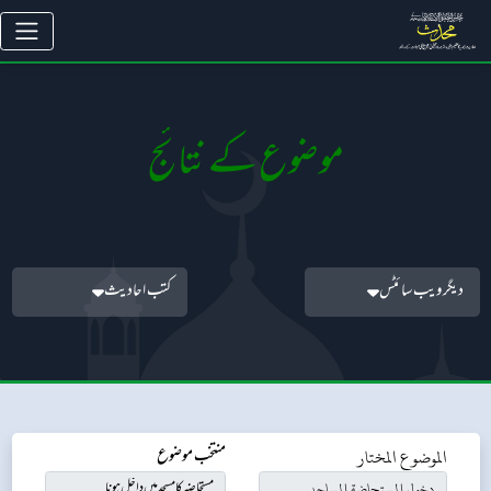
موضوع کے نتائج
دیگر ویب سائٹس
کتب احادیث
الموضوع المختار
منتخب موضوع