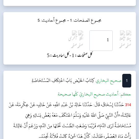
مجموع الصفحات: 1 -
مجموع أحاديث: 5
کل صفحات: 1 -
کل احادیث: 5
1
‌‌صحيح البخاري
كِتَابُ الحَيْض
بَابُ اعْتِكَافِ المُسْتَحَاضَةِ
حکم:
أحاديث صحيح البخاريّ كلّها صحيحة
314
حَدَّثَنَا إِسْحَاقُ، قَالَ: حَدَّثَنَا خَالِدُ بْنُ عَبْدِ اللَّهِ، عَنْ خَالِدٍ، عَنْ عِكْرِمَةَ، عَنْ
عَائِشَةَ، «أَنَّ النَّبِيَّ صَلَّى اللهُ عَلَيْهِ وَسَلَّمَ اعْتَكَفَ مَعَهُ بَعْضُ نِسَائِهِ وَهِيَ
مُسْتَحَاضَةٌ تَرَى الدَّمَ»، فَرُبَّمَا وَضَعَتِ الطَّسْتَ تَحْتَهَا مِنَ الدَّمِ، وَزَعَمَ أَنَّ عَائِشَةَ
رَأَتْ مَاءَ العُصْفُرِ، فَقَالَتْ: كَأَنَّ هَذَا شَيْءٌ كَانَتْ فُلاَنَةُ تَجِدُهُ...