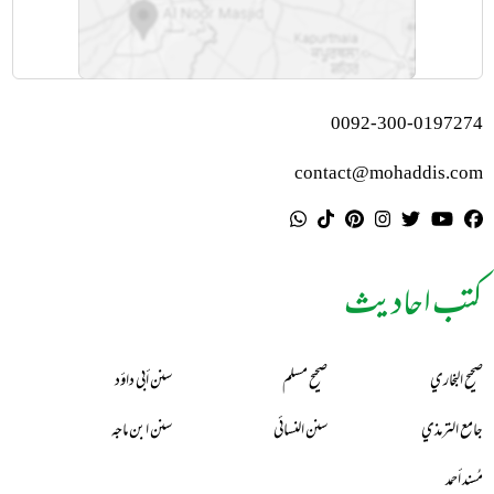
0092-300-0197274
contact@mohaddis.com
کتب احادیث
صحيح البخاري
صحيح مسلم
سنن أبي داؤد
جامع الترمذي
سنن النسائي
سنن ابن ماجه
مُسند أحمد