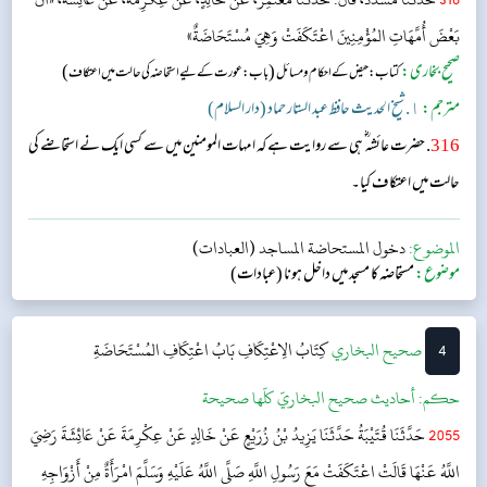
بَعْضَ أُمَّهَاتِ المُؤْمِنِينَ اعْتَكَفَتْ وَهِيَ مُسْتَحَاضَةٌ»
صحیح بخاری:
(
)
کتاب: حیض کے احکام و مسائل
باب:عورت کے لیے استحاضہ کی حالت میں اعتکاف
مترجم:
١. شیخ الحدیث حافظ عبد الستار حماد (دار السلام)
316
. حضرت عائشہ‬ ؓ ہ‬ی سے روایت ہے کہ امہات المومنین میں سے کسی ایک نے استحاضے کی
حالت میں اعتکاف کیا۔
الموضوع:
دخول المستحاضة المساجد (العبادات)
موضوع:
مستحاضہ کا مسجد میں داخل ہونا (عبادات)
4
‌‌صحيح البخاري
كِتَابُ الِاعْتِكَافِ
بَابُ اعْتِكَافِ المُسْتَحَاضَةِ
حکم:
أحاديث صحيح البخاريّ كلّها صحيحة
2055
حَدَّثَنَا قُتَيْبَةُ حَدَّثَنَا يَزِيدُ بْنُ زُرَيْعٍ عَنْ خَالِدٍ عَنْ عِكْرِمَةَ عَنْ عَائِشَةَ رَضِيَ
اللَّهُ عَنْهَا قَالَتْ اعْتَكَفَتْ مَعَ رَسُولِ اللَّهِ صَلَّى اللَّهُ عَلَيْهِ وَسَلَّمَ امْرَأَةٌ مِنْ أَزْوَاجِهِ