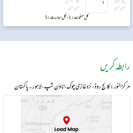
کل صفحات: 1 -
کل احادیث: 5
رابطہ کریں
مرکز النور: کالج روڈ، نزد غازی چوک، ٹاؤن شپ، لاہور ۔ پاکستان