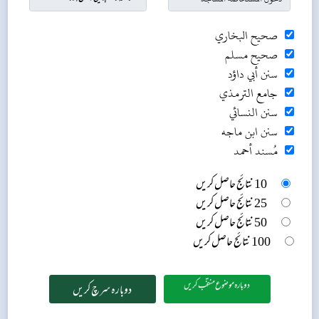
صحيح البخاري
صحيح مسلم
سنن أبي داؤد
جامع الترمذي
سنن النسائي
سنن ابن ماجه
مُسند أحمد
10 نتائج حاصل کریں
25 نتائج حاصل کریں
50 نتائج حاصل کریں
100 نتائج حاصل کریں
دوبارہ موضوع منتخب کریں