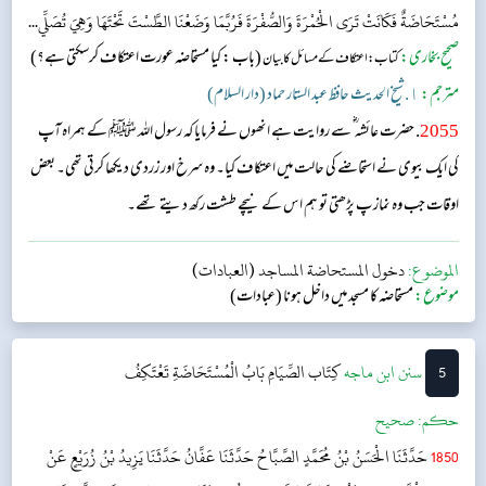
مُسْتَحَاضَةٌ فَكَانَتْ تَرَى الْحُمْرَةَ وَالصُّفْرَةَ فَرُبَّمَا وَضَعْنَا الطَّسْتَ تَحْتَهَا وَهِيَ تُصَلِّي...
صحیح بخاری:
(باب : کیا مستحاضہ عورت اعتکاف کرسکتی ہے؟)
کتاب: اعتکاف کے مسائل کا بیان
مترجم:
١. شیخ الحدیث حافظ عبد الستار حماد (دار السلام)
2055
. حضرت عائشہ ؓ سے روایت ہے انھوں نے فرمایا کہ رسول اللہ ﷺ کے ہمراہ آپ
کی ایک بیوی نے استحاضے کی حالت میں اعتکاف کیا۔ وہ سرخ اور زردی دیکھا کر تی تھی۔ بعض
اوقات جب وہ نماز پ پڑھتی تو ہم اس کے نیچے طشت رکھ دیتے تھے۔
الموضوع:
دخول المستحاضة المساجد (العبادات)
موضوع:
مستحاضہ کا مسجد میں داخل ہونا (عبادات)
5
‌سنن ابن ماجه
كِتَاب الصِّيَامِ
بَابُ الْمُسْتَحَاضَةِ تَعْتَكِفُ
حکم:
صحیح
1850
حَدَّثَنَا الْحَسَنُ بْنُ مُحَمَّدٍ الصَّبَّاحُ حَدَّثَنَا عَفَّانُ حَدَّثَنَا يَزِيدُ بْنُ زُرَيْعٍ عَنْ