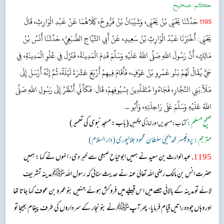
حکم:
صحیح
1195
حَدَّثَنَا يَحْيَى بْنُ يَحْيَى، وَشَيْبَانُ بْنُ فَرُّوخَ، كِلَاهُمَا عَنْ عَبْدِ الْوَارِثِ، قَالَ
يَحْيَى: أَخْبَرَنَا عَبْدُ الْوَارِثِ بْنُ سَعِيدٍ، عَنْ أَبِي التَّيَّاحِ الضُّبَعِيِّ، حَدَّثَنَا أَنَسُ بْنُ
مَالِكٍ، أَنَّ رَسُولَ اللهِ صَلَّى اللهُ عَلَيْهِ وَسَلَّمَ قَدِمَ الْمَدِينَةَ، فَنَزَلَ فِي عُلْوِ الْمَدِينَةِ، فِي
حَيٍّ يُقَالُ لَهُمْ بَنُو عَمْرِو بْنُ عَوْفٍ، فَأَقَامَ فِيهِمْ أَرْبَعَ عَشْرَةَ لَيْلَةً، ثُمَّ إِنَّهُ أَرْسَلَ إِلَى
مَلَأِ بَنِي النَّجَّارِ، فَجَاءُوا مُتَقَلِّدِينَ بِسُيُوفِهِمْ، قَالَ: فَكَأَنِّي أَنْظُرُ إِلَى رَسُولِ اللهِ صَلَّى
اللهُ عَلَيْهِ وَسَلَّمَ عَلَى رَاحِلَتِهِ، وَأَبُو ...
صحیح مسلم:
(باب: مسجد نبوی کی تعمیر)
کتاب: مسجدیں اور نماز کی جگہیں
مترجم:
پروفیسر محمد یحییٰ سلطان محمود جلالپوری (دار السلام)
1195
. عبد الوارث بن سعید نے ہمیں ابو تیاح صبعی سے خبر دی، انہوں نے کہا: ہمیں
حضرت انس بن مالک رضی اللہ تعالیٰ عنہ نے حدیث سنائی کہ رسول اللہﷺ مدینہ تشریف
لائے تو مدینہ کے بالائی حصے میں اس قبیلے میں فروکش ہوئے جنہیں بنو عمرو بن عوف کہا جاتا تھا
اور وہاں چودہ راتیں قیام فرمایا، پھر آپﷺ نے بنو نجار کے سرداروں کی طرف پیغام بھیجا تو