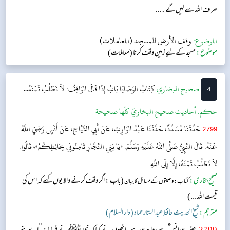
صرف اللہ سے لیں گے۔...
الموضوع:
وقف الأرض للمسجد (المعاملات)
موضوع:
مسجد کے لیے زمین وقف کرنا (معاملات)
4
‌‌صحيح البخاري
كِتَابُ الوَصَايَا
بَابُ إِذَا قَالَ الوَاقِفُ: لاَ نَطْلُبُ ثَمَنَهُ...
حکم:
أحاديث صحيح البخاريّ كلّها صحيحة
2799
حَدَّثَنَا مُسَدَّدٌ، حَدَّثَنَا عَبْدُ الوَارِثِ، عَنْ أَبِي التَّيَّاحِ، عَنْ أَنَسٍ رَضِيَ اللَّهُ
عَنْهُ: قَالَ النَّبِيُّ صَلَّى اللهُ عَلَيْهِ وَسَلَّمَ: «يَا بَنِي النَّجَّارِ ثَامِنُونِي بِحَائِطِكُمْ»، قَالُوا:
لاَ نَطْلُبُ ثَمَنَهُ، إِلَّا إِلَى اللَّهِ
صحیح بخاری:
(باب : اگر وقف کرنے والا یوں کہے کہ اس کی
کتاب: وصیتوں کے مسائل کا بیان
قیمت اللہ...)
مترجم:
شیخ الحدیث حافظ عبد الستار حماد (دار السلام)