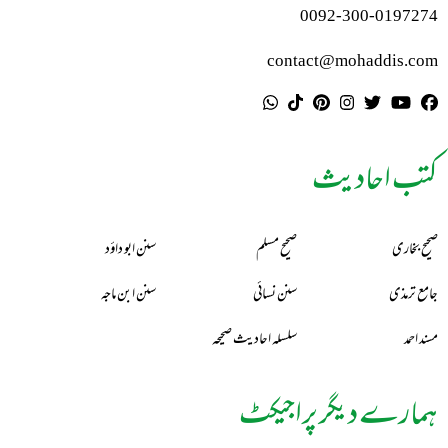
0092-300-0197274
contact@mohaddis.com
کتب احادیث
صحیح بخاری
صحیح مسلم
سنن ابو داؤد
جامع ترمذی
سنن نسائی
سنن ابن ماجہ
مسند احمد
سلسلہ احادیث صحیحہ
ہمارے دیگر پراجیکٹ