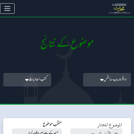
موضوع کے نتائج
دیگر ویب سائٹس
کتب احادیث
الموضوع المختار
منتخب موضوع