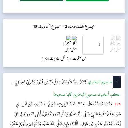
مجموع الصفحات: 2 -
مجموع أحاديث: 16
کل صفحات: 2 -
کل احادیث: 16
1
‌‌صحيح البخاري
كِتَابُ الصَّلاَةِ
بَابٌ: هَلْ تُنْبَشُ قُبُورُ مُشْرِكِي الجَاهِلِيّ...
حکم:
أحاديث صحيح البخاريّ كلّها صحيحة
434
حَدَّثَنَا مُسَدَّدٌ، قَالَ: حَدَّثَنَا عَبْدُ الوَارِثِ، عَنْ أَبِي التَّيَّاحِ، عَنْ أَنَسِ بْنِ
مَالِكٍ، قَالَ: قَدِمَ النَّبِيُّ صَلَّى اللهُ عَلَيْهِ وَسَلَّمَ المَدِينَةَ فَنَزَلَ أَعْلَى المَدِينَةِ فِي حَيٍّ
يُقَالُ لَهُمْ بَنُو عَمْرِو بْنِ عَوْفٍ، فَأَقَامَ النَّبِيُّ صَلَّى اللهُ عَلَيْهِ وَسَلَّمَ فِيهِمْ أَرْبَعَ عَشْرَةَ