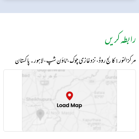
رابطہ کریں
مرکز النور: کالج روڈ، نزد غازی چوک، ٹاؤن شپ، لاہور ۔ پاکستان