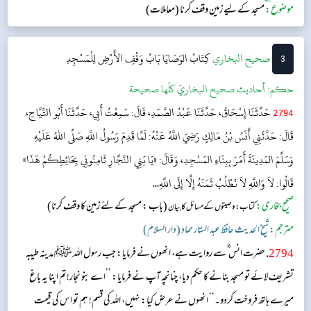
موضوع:
مسجد کے لیے زمین وقف کرنا (معاملات)
3
‌‌صحيح البخاري
كِتَابُ الوَصَايَا
بَابُ وَقْفِ الأَرْضِ لِلْمَسْجِدِ
حکم:
أحاديث صحيح البخاريّ كلّها صحيحة
2794
حَدَّثَنَا إِسْحَاقُ، حَدَّثَنَا عَبْدُ الصَّمَدِ، قَالَ: سَمِعْتُ أَبِي، حَدَّثَنَا أَبُو التَّيَّاحِ،
قَالَ: حَدَّثَنِي أَنَسُ بْنُ مَالِكٍ رَضِيَ اللَّهُ عَنْهُ: لَمَّا قَدِمَ رَسُولُ اللَّهِ صَلَّى اللهُ عَلَيْهِ
وَسَلَّمَ المَدِينَةَ أَمَرَ بِبِنَاءِ المَسْجِدِ، وَقَالَ: «يَا بَنِي النَّجَّارِ ثَامِنُونِي بِحَائِطِكُمْ هَذَا»
قَالُوا: لاَ وَاللَّهِ لاَ نَطْلُبُ ثَمَنَهُ إِلَّا إِلَى اللَّهِ...
صحیح بخاری:
(باب : مسجد کے لئے زمین کا وقف کرنا)
کتاب: وصیتوں کے مسائل کا بیان
مترجم:
شیخ الحدیث حافظ عبد الستار حماد (دار السلام)
2794
. حضرت انس ؓ سے روایت ہے، انھوں نے فرمایا: جب رسول اللہ ﷺ مدینہ طیبہ
تشریف لائے تو مسجد بنانے کا حکم دیا، چنانچہ آپ نے فرمایا: ’’اے بنو نجار!تم اپنا یہ باغ
میرے ہاتھ فروخت کردو۔‘‘ انھوں نے عرض کیا: نہیں، اللہ کی قسم! ہم تو اس کی قیمت