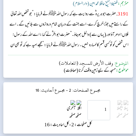
مترجم:
فضیلۃ الشیخ حافظ محمد امین (دار السلام)
3191
. حضرت ابوہریرہ ؓ سے روایت ہے کہ رسول اللہﷺ نے فرمایا: ”جو شخص اللہ تعالیٰ
کے راستے میں جوڑا خرچ کرے، اسے جنت کے دربان تمام دروازوں سے بلائیں گے۔ اے
فلاں! ادھر آؤ اور (یہاں سے) داخل ہوجاؤ۔“ حضرت ابوبکر ؓ نے کہا: اے اللہ کے رسول!
اس شخص کو تو کسی قسم کا خسارہ نہیں۔ رسول اللہﷺ نے فرمایا: ”مجھے امید ہے کہ تو بھی ان
میں سے ہوگا۔“...
الموضوع:
وقف الأرض للمسجد (المعاملات)
موضوع:
مسجد کے لیے زمین وقف کرنا (معاملات)
مجموع الصفحات: 2 -
مجموع أحاديث: 16
کل صفحات: 2 -
کل احادیث: 16