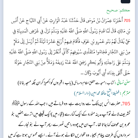
حکم:
صحیح
705
أَخْبَرَنَا عِمْرَانُ بْنُ مُوسَى قَالَ حَدَّثَنَا عَبْدُ الْوَارِثِ عَنْ أَبِي التَّيَّاحِ عَنْ أَنَسِ
بْنِ مَالِكٍ قَالَ لَمَّا قَدِمَ رَسُولُ اللَّهِ صَلَّى اللَّهُ عَلَيْهِ وَسَلَّمَ نَزَلَ فِي عُرْضِ الْمَدِيِنَةِ فِي
حَيٍّ يُقَالُ لَهُمْ بَنُو عَمْرِو بْنِ عَوْفٍ فَأَقَامَ فِيهِمْ أَرْبَعَ عَشْرَةَ لَيْلَةً ثُمَّ أَرْسَلَ إِلَى مَلَإٍ
مِنْ بَنِي النَّجَّارِ فَجَاءُوا مُتَقَلِّدِي سُيُوفِهِمْ كَأَنِّي أَنْظُرُ إِلَى رَسُولِ اللَّهِ صَلَّى اللَّهُ عَلَيْهِ
وَسَلَّمَ عَلَى رَاحِلَتِهِ وَأَبُو بَكْرٍ رَضِيَ اللَّهُ عَنْهُ رَدِيفَهُ وَمَلَأٌ مِنْ بَنِي النَّجَّارِ حَوْلَهُ
حَتَّى أَلْقَى بِفِنَاءِ أَبِي أَيُّوبَ وَكَانَ ...
سنن نسائی:
(باب: قبروں کو اکھیڑ کر ان جگہ مسجد بنانا)
کتاب: مسجد سے متعلق احکام و مسائل
مترجم:
فضیلۃ الشیخ حافظ محمد امین (دار السلام)
705
. حضرت انس بن مالک ؓ سے روایت ہے، وہ فرماتے ہیں: جب اللہ کے رسول ﷺ
تشریف لائے تو آپ مدینہ منورہ کے ایک کنارے (قباء میں) ایک قبیلے میں اترے جنھیں بنو
عمرو بن عوف کہا جاتا تھا۔ آپ ان میں چودہ راتیں ٹھہرے، پھر آپ نے بنو نجار کے
سرداروں کی طرف پیغام بھیجا۔ وہ تلواریں لٹکائے ہوئے آئے۔ ایسے محسوس ہوتا ہے کہ میں