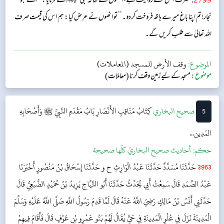
2799
. حضرت انس ؓ سے روایت ہے، انھوں نے کہا کہ نبی ﷺ نے فرمایا: ’’اے بنو
نجار!تم اپنا باغ میرے ہاتھ فروخت کردو۔‘‘ تو انھوں نے عرض کیا: ہم اس کی قیمت صرف
اللہ تعالیٰ سے طلب کریں گے۔
الموضوع:
وقف الأرض للمسجد (المعاملات)
موضوع:
مسجد کے لیے زمین وقف کرنا (معاملات)
5
‌‌صحيح البخاري
کِتَابُ مَنَاقِبِ الأَنْصَارِ
بَابُ مَقْدَمِ النَّبِيِّ ﷺ وَأَصْحَابِهِ
المَدِين...
حکم:
أحاديث صحيح البخاريّ كلّها صحيحة
3963
حَدَّثَنَا مُسَدَّدٌ حَدَّثَنَا عَبْدُ الْوَارِثِ ح و حَدَّثَنَا إِسْحَاقُ بْنُ مَنْصُورٍ أَخْبَرَنَا
عَبْدُ الصَّمَدِ قَالَ سَمِعْتُ أَبِي يُحَدِّثُ حَدَّثَنَا أَبُو التَّيَّاحِ يَزِيدُ بْنُ حُمَيْدٍ الضُّبَعِيُّ قَالَ
حَدَّثَنِي أَنَسُ بْنُ مَالِكٍ رَضِيَ اللَّهُ عَنْهُ قَالَ لَمَّا قَدِمَ رَسُولُ اللَّهِ صَلَّى اللَّهُ عَلَيْهِ وَسَلَّمَ
الْمَدِينَةَ نَزَلَ فِي عُلْوِ الْمَدِينَةِ فِي حَيٍّ يُقَالُ لَهُمْ بَنُو عَمْرِو بْنِ عَوْفٍ قَالَ فَأَقَامَ فِيهِمْ