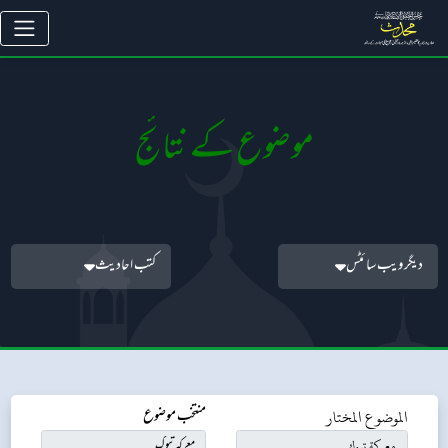
موضوع کے نتائج
دیگر ویب سائٹس
کتب احادیث
الموضوع المختار
منتخب موضوع