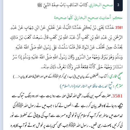
3
‌‌صحيح البخاري
كِتَابُ المَنَاقِبِ
بَابُ صِفَةِ النَّبِيِّ ﷺ
حکم:
أحاديث صحيح البخاريّ كلّها صحيحة
3581
حَدَّثَنَا يَحْيَى بْنُ بُكَيْرٍ حَدَّثَنَا اللَّيْثُ عَنْ عُقَيْلٍ عَنْ ابْنِ شِهَابٍ عَنْ عَبْدِ
الرَّحْمَنِ بْنِ عَبْدِ اللَّهِ بْنِ كَعْبٍ أَنَّ عَبْدَ اللَّهِ بْنَ كَعْبٍ قَالَ سَمِعْتُ كَعْبَ بْنَ مَالِكٍ
يُحَدِّثُ حِينَ تَخَلَّفَ عَنْ تَبُوكَ قَالَ فَلَمَّا سَلَّمْتُ عَلَى رَسُولِ اللَّهِ صَلَّى اللَّهُ عَلَيْهِ
وَسَلَّمَ وَهُوَ يَبْرُقُ وَجْهُهُ مِنْ السُّرُورِ وَكَانَ رَسُولُ اللَّهِ صَلَّى اللَّهُ عَلَيْهِ وَسَلَّمَ إِذَا سُرَّ
اسْتَنَارَ وَجْهُهُ حَتَّى كَأَنَّهُ قِطْعَةُ قَمَرٍ وَكُنَّا نَعْرِفُ ذَلِكَ مِنْهُ...
صحیح بخاری:
(
کتاب: فضیلتوں کے بیان میں
باب: نبی کریم ﷺ کے حلیہ اوراخلاق فاضلہ کا بیان<...)
مترجم:
شیخ الحدیث حافظ عبد الستار حماد (دار السلام)
3581
. حضرت کعب بن مالک رضی اللہ تعالیٰ عنہ سے روایت ہے، اور وہ جنگ تبوک سے
پیچھے رہ جانے کا واقعہ بیان کر رہے تھے، انھوں نے کہا: جب میں نے رسول اللہ ﷺ کی
خدمت میں حاضر ہو کر آپ کو سلام کیا تو خوشی و مسرت سےآپ کی پیشانی کے خطوط سے نور
کی کرنیں پھوٹ رہی تھیں۔ رسول اللہ ﷺ جب بھی کسی بات پر خوش ہوتے تو آپ کا چہرہ