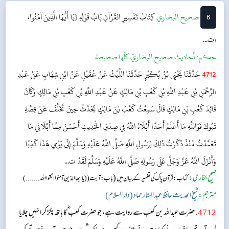
6
‌‌صحيح البخاري
كِتَابُ تَفْسِيرِ القُرْآنِ
بَابُ قَوْلِهِ {يَا أَيُّهَا الَّذِينَ آمَنُوا،
ات...
حکم:
أحاديث صحيح البخاريّ كلّها صحيحة
4712
حَدَّثَنَا يَحْيَى بْنُ بُكَيْرٍ حَدَّثَنَا اللَّيْثُ عَنْ عُقَيْلٍ عَنْ ابْنِ شِهَابٍ عَنْ عَبْدِ
الرَّحْمَنِ بْنِ عَبْدِ اللَّهِ بْنِ كَعْبِ بْنِ مَالِكٍ عَنْ عَبْدِ اللَّهِ بْنِ كَعْبِ بْنِ مَالِكٍ وَكَانَ
قَائِدَ كَعْبِ بْنِ مَالِكٍ قَالَ سَمِعْتُ كَعْبَ بْنَ مَالِكٍ يُحَدِّثُ حِينَ تَخَلَّفَ عَنْ قِصَّةِ
تَبُوكَ فَوَاللَّهِ مَا أَعْلَمُ أَحَدًا أَبْلَاهُ اللَّهُ فِي صِدْقِ الْحَدِيثِ أَحْسَنَ مِمَّا أَبْلَانِي مَا
تَعَمَّدْتُ مُنْذُ ذَكَرْتُ ذَلِكَ لِرَسُولِ اللَّهِ صَلَّى اللَّهُ عَلَيْهِ وَسَلَّمَ إِلَى يَوْمِي هَذَا كَذِبًا
وَأَنْزَلَ اللَّهُ عَزَّ وَجَلَّ عَلَى رَسُولِهِ صَلَّى اللَّهُ عَلَيْهِ وَسَلَّمَ لَقَدْ ت...
صحیح بخاری:
(
کتاب: قرآن پاک کی تفسیر کے بیان میں
باب: آیت (( یا ایھا الذین آمنوا اتقوا اللہ.... ...)
مترجم:
شیخ الحدیث حافظ عبد الستار حماد (دار السلام)
4712
. حضرت عبداللہ بن کعب سے روایت ہے، جو حضرت کعب ؓ کا ہاتھ پکڑ کر انہیں چلایا