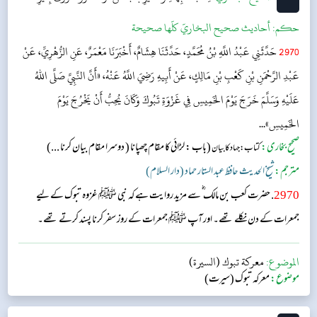
حکم:
أحاديث صحيح البخاريّ كلّها صحيحة
2970
حَدَّثَنِي عَبْدُ اللَّهِ بْنُ مُحَمَّدٍ، حَدَّثَنَا هِشَامٌ، أَخْبَرَنَا مَعْمَرٌ، عَنِ الزُّهْرِيِّ، عَنْ
عَبْدِ الرَّحْمَنِ بْنِ كَعْبِ بْنِ مَالِكٍ، عَنْ أَبِيهِ رَضِيَ اللَّهُ عَنْهُ، «أَنَّ النَّبِيَّ صَلَّى اللهُ
عَلَيْهِ وَسَلَّمَ خَرَجَ يَوْمَ الخَمِيسِ فِي غَزْوَةِ تَبُوكَ وَكَانَ يُحِبُّ أَنْ يَخْرُجَ يَوْمَ
الخَمِيسِ»...
صحیح بخاری:
(باب : لڑائی کا مقام چھپانا ( دوسرا مقام بیان کرنا ...)
کتاب: جہاد کا بیان
مترجم:
شیخ الحدیث حافظ عبد الستار حماد (دار السلام)
2970
. حضرت کعب بن مالک ؓ سے مزید روایت ہے کہ نبی ﷺ غزوہ تبوک کے لیے
جمعرات کے دن نکلے تھے۔ اور آپ ﷺ جمعرات کے روز سفر کرنا پسند کرتے تھے۔
الموضوع:
معركة تبوك (السيرة)
موضوع:
معرکہ تبوک (سیرت)