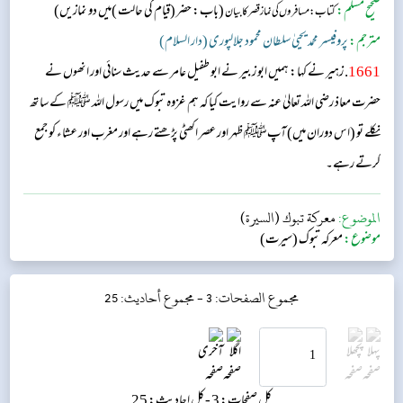
صحیح مسلم:
(باب: حضر (قیام کی حالت )میں دو نمازیں)
کتاب: مسافرو ں کی نماز قصر کا بیان
مترجم:
پروفیسر محمد یحییٰ سلطان محمود جلالپوری (دار السلام)
1661
. زہیر نے کہا: ہمیں ابو زبیر نے ابو طفیل عامر سے حدیث سنائی اور انھوں نے
حضرت معاذ رضی اللہ تعالیٰ عنہ سے روایت کیا کہ ہم غزوہ تبوک میں رسول اللہ ﷺ کے ساتھ
نکلے تو (اس دوران میں) آپﷺ ظہر اور عصر اکھٹی پڑھتے رہے اور مغرب اور عشاء کو جمع
کرتے رہے۔
الموضوع:
معركة تبوك (السيرة)
موضوع:
معرکہ تبوک (سیرت)
مجموع الصفحات: 3 -
مجموع أحاديث: 25
کل صفحات: 3 -
کل احادیث: 25