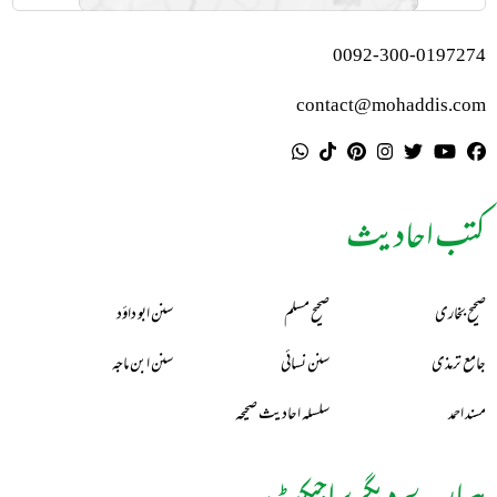
0092-300-0197274
contact@mohaddis.com
کتب احادیث
صحیح بخاری
صحیح مسلم
سنن ابو داؤد
جامع ترمذی
سنن نسائی
سنن ابن ماجہ
مسند احمد
سلسلہ احادیث صحیحہ