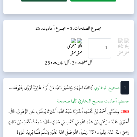
مجموع الصفحات: 3 -
مجموع أحاديث: 25
کل صفحات: 3 -
کل احادیث: 25
1
‌‌صحيح البخاري
كِتَابُ الجِهَادِ وَالسِّيَرِ
بَابُ مَنْ أَرَادَ غَزْوَةً فَوَرَّى بِغَيْرِهَا، ...
حکم:
أحاديث صحيح البخاريّ كلّها صحيحة
2968
وحَدَّثَنِي أَحْمَدُ بْنُ مُحَمَّدٍ، أَخْبَرَنَا عَبْدُ اللَّهِ، أَخْبَرَنَا يُونُسُ، عَنِ الزُّهْرِيِّ، قَالَ:
أَخْبَرَنِي عَبْدُ الرَّحْمَنِ بْنُ عَبْدِ اللَّهِ بْنِ كَعْبِ بْنِ مَالِكٍ، قَالَ: سَمِعْتُ كَعْبَ بْنَ مَالِكٍ
رَضِيَ اللَّهُ عَنْهُ، يَقُولُ: «كَانَ رَسُولُ اللَّهِ صَلَّى اللهُ عَلَيْهِ وَسَلَّمَ قَلَّمَا يُرِيدُ غَزْوَةً