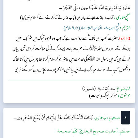
عَلَيْهِ وَسَلَّمَ بِتَوْبَةِ اللَّهِ عَلَيْنَا حِينَ صَلَّى الفَجْرَ ...
صحیح بخاری:
(
)
کتاب: اجازت لینے کے بیان میں
باب: جس نےگناہ کرنے والے کو سلام نہیں کیا
مترجم:
شیخ الحدیث حافظ عبد الستار حماد (دار السلام)
6310
. حضرت کعب بن مالک ؓ سے روایت ہے کہ جب وہ غزوہ تبوک میں شریک نہیں
ہوسکے تھے اور رسول اللہ ﷺ نے ہم سے بات چیت کرنے کی ممانعت کر دی تھی، بیان
کرتے ہیں کہ میں رسول اللہ ﷺ کی خدمت میں حاضر ہو کر سلام کرتا تھا پھر دل میں کہتا تھا کہ
دیکھوں آپ نے ہونٹ مبارک بلائے ہیں یا نہیں؟ آخر پورے پچاس دن گزر گئے تو نبی
ﷺ نے اللہ کی بارگاہ میں ہماری توبہ قبول کیے جانے کا اعلان نماز پڑھنے کے بعد کیا۔...
الموضوع:
معركة تبوك (السيرة)
موضوع:
معرکہ تبوک (سیرت)
8
‌‌صحيح البخاري
كِتَابُ الأَحْكَامِ
بَابٌ: هَلْ لِلْإِمَامِ أَنْ يَمْنَعَ المُجْرِمِين...
حکم:
أحاديث صحيح البخاريّ كلّها صحيحة