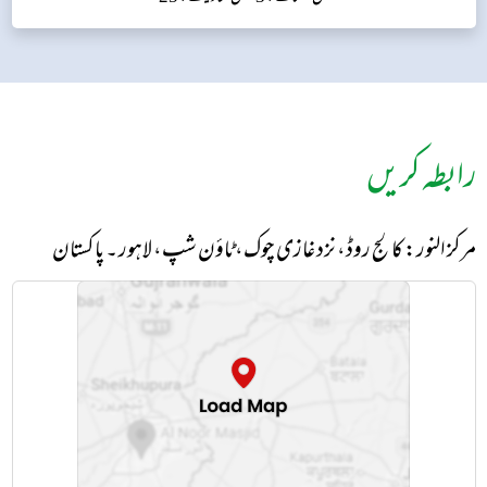
رابطہ کریں
مرکز النور: کالج روڈ، نزد غازی چوک، ٹاؤن شپ، لاہور ۔ پاکستان