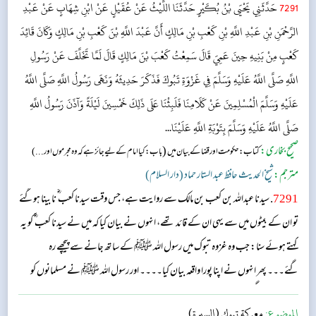
7291
حَدَّثَنِي يَحْيَى بْنُ بُكَيْرٍ حَدَّثَنَا اللَّيْثُ عَنْ عُقَيْلٍ عَنْ ابْنِ شِهَابٍ عَنْ عَبْدِ
الرَّحْمَنِ بْنِ عَبْدِ اللَّهِ بْنِ كَعْبِ بْنِ مَالِكٍ أَنَّ عَبْدَ اللَّهِ بْنَ كَعْبِ بْنِ مَالِكٍ وَكَانَ قَائِدَ
كَعْبٍ مِنْ بَنِيهِ حِينَ عَمِيَ قَالَ سَمِعْتُ كَعْبَ بْنَ مَالِكٍ قَالَ لَمَّا تَخَلَّفَ عَنْ رَسُولِ
اللَّهِ صَلَّى اللَّهُ عَلَيْهِ وَسَلَّمَ فِي غَزْوَةِ تَبُوكَ فَذَكَرَ حَدِيثَهُ وَنَهَى رَسُولُ اللَّهِ صَلَّى اللَّهُ
عَلَيْهِ وَسَلَّمَ الْمُسْلِمِينَ عَنْ كَلَامِنَا فَلَبِثْنَا عَلَى ذَلِكَ خَمْسِينَ لَيْلَةً وَآذَنَ رَسُولُ اللَّهِ
صَلَّى اللَّهُ عَلَيْهِ وَسَلَّمَ بِتَوْبَةِ اللَّهِ عَلَيْنَا...
صحیح بخاری:
(
کتاب: حکومت اور قضا کے بیان میں
باب : کیا امام کے لیے جائز ہے کہ وہ مجرموں اور ...)
مترجم:
شیخ الحدیث حافظ عبد الستار حماد (دار السلام)
7291
. سیدنا عبداللہ بن کعب بن مالک سے روایت ہے، جس وقت سیدنا کعب ؓ نابینا ہوگئے
تو ان کے بیٹوں میں سے یہی ان کے قائد تھے، انہوں نے بیان کیا کہ میں نے سیدنا کعب ؓ کو یہ
کہتے ہوئے سنا: جب وہ غزوہ تبوک میں رسول اللہ ﷺ کے ساتھ جانے سے پیچھے رہ
گئے۔۔۔ پھر انہوں نے اپنا پورا واقعہ بیان کیا۔۔۔۔ اور رسول اللہ ﷺ نے مسلمانوں کو
ہمارے ساتھ گفتگو کرنے سے روک دیا تو ہم پچاس راتیں اسی حالت میں رہے پھر رسول اللہ
الموضوع:
معركة تبوك (السيرة)