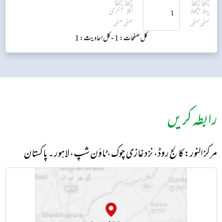
کل صفحات: 1 -
کل احادیث: 1
رابطہ کریں
مرکز النور: کالج روڈ، نزد غازی چوک، ٹاؤن شپ، لاہور ۔ پاکستان