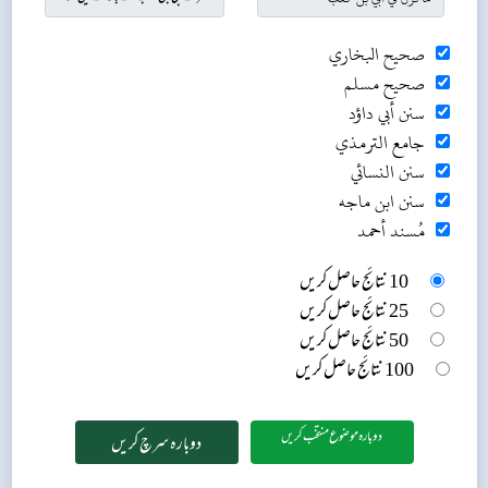
صحيح البخاري
صحيح مسلم
سنن أبي داؤد
جامع الترمذي
سنن النسائي
سنن ابن ماجه
مُسند أحمد
10 نتائج حاصل کریں
25 نتائج حاصل کریں
50 نتائج حاصل کریں
100 نتائج حاصل کریں
دوبارہ موضوع منتخب کریں