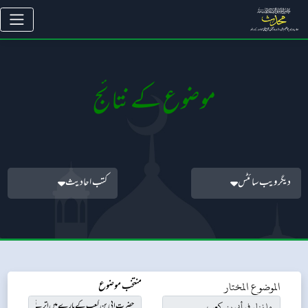
موضوع کے نتائج
دیگر ویب سائٹس
کتب احادیث
الموضوع المختار
منتخب موضوع