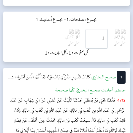
مجموع الصفحات: 1 -
مجموع أحاديث: 1
کل صفحات: 1 -
کل احادیث: 1
1
‌‌صحيح البخاري
كِتَابُ تَفْسِيرِ القُرْآنِ
بَابُ قَوْلِهِ {يَا أَيُّهَا الَّذِينَ آمَنُوا، ات...
حکم:
أحاديث صحيح البخاريّ كلّها صحيحة
4712
حَدَّثَنَا يَحْيَى بْنُ بُكَيْرٍ حَدَّثَنَا اللَّيْثُ عَنْ عُقَيْلٍ عَنْ ابْنِ شِهَابٍ عَنْ عَبْدِ
الرَّحْمَنِ بْنِ عَبْدِ اللَّهِ بْنِ كَعْبِ بْنِ مَالِكٍ عَنْ عَبْدِ اللَّهِ بْنِ كَعْبِ بْنِ مَالِكٍ وَكَانَ
قَائِدَ كَعْبِ بْنِ مَالِكٍ قَالَ سَمِعْتُ كَعْبَ بْنَ مَالِكٍ يُحَدِّثُ حِينَ تَخَلَّفَ عَنْ قِصَّةِ
تَبُوكَ فَوَاللَّهِ مَا أَعْلَمُ أَحَدًا أَبْلَاهُ اللَّهُ فِي صِدْقِ الْحَدِيثِ أَحْسَنَ مِمَّا أَبْلَانِي مَا