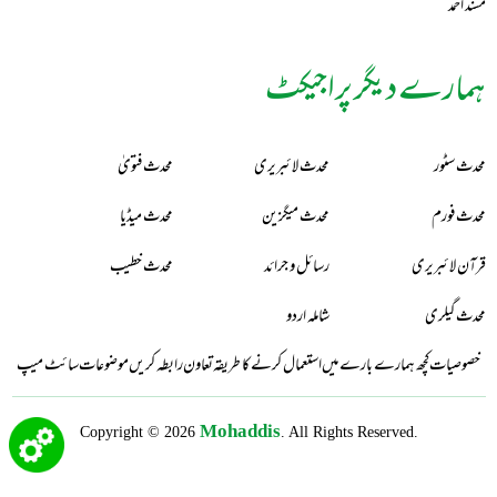
مُسند أحمد
ہمارے دیگر پراجیکٹ
محدث سٹور
محدث لائبریری
محدث فتویٰ
محدث فورم
محدث میگزین
محدث میڈیا
قرآن لائبریری
رسائل و جرائد
محدث خطیب
محدث گیلری
شاملہ اردو
خصوصیات
کچھ ہمارے بارے میں
استعمال کرنے کا طریقہ
تعاون
رابطہ کریں
موضوعات
سائٹ میپ
Mohaddis
Copyright © 2026
. All Rights Reserved.