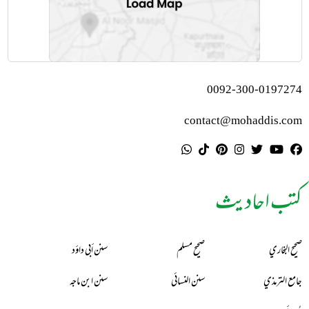
0092-300-0197274
contact@mohaddis.com
کتب احادیث
صحيح البخاري
صحيح مسلم
سنن أبي داؤد
جامع الترمذي
سنن النسائي
سنن ابن ماجه