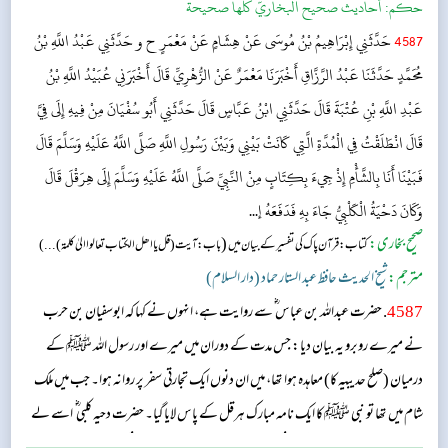
حکم:
أحاديث صحيح البخاريّ كلّها صحيحة
4587
حَدَّثَنِي إِبْرَاهِيمُ بْنُ مُوسَى عَنْ هِشَامٍ عَنْ مَعْمَرٍ ح و حَدَّثَنِي عَبْدُ اللَّهِ بْنُ
مُحَمَّدٍ حَدَّثَنَا عَبْدُ الرَّزَّاقِ أَخْبَرَنَا مَعْمَرٌ عَنْ الزُّهْرِيِّ قَالَ أَخْبَرَنِي عُبَيْدُ اللَّهِ بْنُ
عَبْدِ اللَّهِ بْنِ عُتْبَةَ قَالَ حَدَّثَنِي ابْنُ عَبَّاسٍ قَالَ حَدَّثَنِي أَبُو سُفْيَانَ مِنْ فِيهِ إِلَى فِيَّ
قَالَ انْطَلَقْتُ فِي الْمُدَّةِ الَّتِي كَانَتْ بَيْنِي وَبَيْنَ رَسُولِ اللَّهِ صَلَّى اللَّهُ عَلَيْهِ وَسَلَّمَ قَالَ
فَبَيْنَا أَنَا بِالشَّأْمِ إِذْ جِيءَ بِكِتَابٍ مِنْ النَّبِيِّ صَلَّى اللَّهُ عَلَيْهِ وَسَلَّمَ إِلَى هِرَقْلَ قَالَ
وَكَانَ دَحْيَةُ الْكَلْبِيُّ جَاءَ بِهِ فَدَفَعَهُ إ...
صحیح بخاری:
(
کتاب: قرآن پاک کی تفسیر کے بیان میں
باب: آیت ( قل یا اھل الکتاب تعالوا الیٰ کلمۃ ) ...)
مترجم:
شیخ الحدیث حافظ عبد الستار حماد (دار السلام)
4587
. حضرت عبداللہ بن عباس ؓ سے روایت ہے، انہوں نے کہا کہ ابوسفیان بن حرب
نے میرے روبرو یہ بیان دیا: جس مدت کے دوران میں میرے اور رسول اللہ ﷺ کے
درمیان (صلح حدیبیہ کا) معاہدہ ہوا تھا، میں ان دنوں ایک تجارتی سفر پر روانہ ہوا۔ جب میں ملک
شام میں تھا تو نبی ﷺ کا ایک نامہ مبارک ہرقل کے پاس لایا گیا۔ حضرت دحیہ کلبی ؓ اسے لے