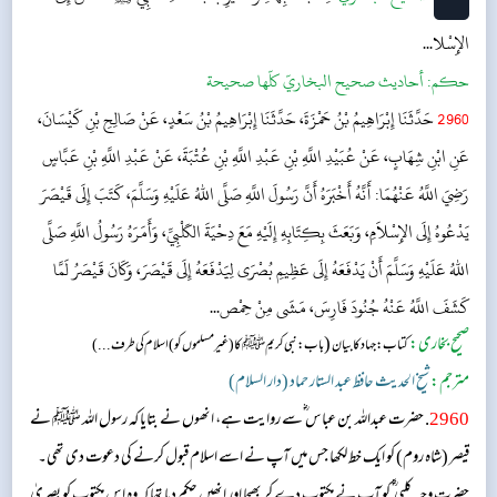
الإِسْلا...
حکم:
أحاديث صحيح البخاريّ كلّها صحيحة
2960
حَدَّثَنَا إِبْرَاهِيمُ بْنُ حَمْزَةَ، حَدَّثَنَا إِبْرَاهِيمُ بْنُ سَعْدٍ، عَنْ صَالِحِ بْنِ كَيْسَانَ،
عَنِ ابْنِ شِهَابٍ، عَنْ عُبَيْدِ اللَّهِ بْنِ عَبْدِ اللَّهِ بْنِ عُتْبَةَ، عَنْ عَبْدِ اللَّهِ بْنِ عَبَّاسٍ
رَضِيَ اللَّهُ عَنْهُمَا: أَنَّهُ أَخْبَرَهُ أَنَّ رَسُولَ اللَّهِ صَلَّى اللهُ عَلَيْهِ وَسَلَّمَ، كَتَبَ إِلَى قَيْصَرَ
يَدْعُوهُ إِلَى الإِسْلاَمِ، وَبَعَثَ بِكِتَابِهِ إِلَيْهِ مَعَ دِحْيَةَ الكَلْبِيِّ، وَأَمَرَهُ رَسُولُ اللَّهِ صَلَّى
اللهُ عَلَيْهِ وَسَلَّمَ أَنْ يَدْفَعَهُ إِلَى عَظِيمِ بُصْرَى لِيَدْفَعَهُ إِلَى قَيْصَرَ، وَكَانَ قَيْصَرُ لَمَّا
كَشَفَ اللَّهُ عَنْهُ جُنُودَ فَارِسَ، مَشَى مِنْ حِمْص...
صحیح بخاری:
(
کتاب: جہاد کا بیان
باب : نبی کریم ﷺکا (غیر مسلموں کو) اسلام کی طرف...)
مترجم:
شیخ الحدیث حافظ عبد الستار حماد (دار السلام)
2960
. حضرت عبداللہ بن عباس ؓسے روایت ہے، انھوں نے بتایا کہ رسول اللہ ﷺ نے
قیصر (شاہ روم) کو ایک خط لکھا جس میں آپ نے اسے اسلام قبول کرنے کی دعوت دی تھی۔
حضرت وحیہ کلبی ؓ کو آپ نے مکتوب دے کر بھیجا اور انھیں حکم دیا تھا کہ وہ اس مکتوب کو بصریٰ