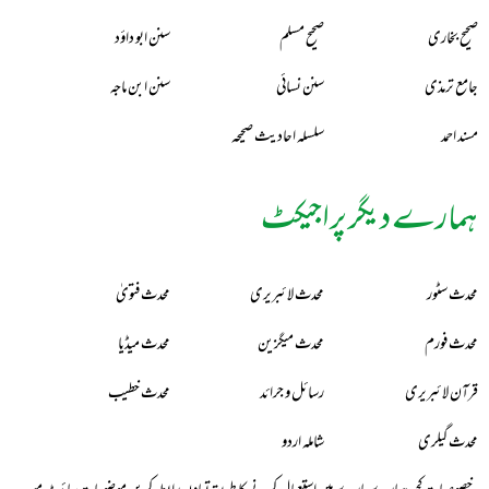
صحیح بخاری
صحیح مسلم
سنن ابو داؤد
جامع ترمذی
سنن نسائی
سنن ابن ماجہ
مسند احمد
سلسلہ احادیث صحیحہ
ہمارے دیگر پراجیکٹ
محدث سٹور
محدث لائبریری
محدث فتویٰ
محدث فورم
محدث میگزین
محدث میڈیا
قرآن لائبریری
رسائل و جرائد
محدث خطیب
محدث گیلری
شاملہ اردو