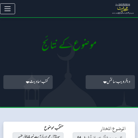
موضوع کے نتائج
دیگر ویب سائٹس
کتب احادیث
الموضوع المختار
منتخب موضوع