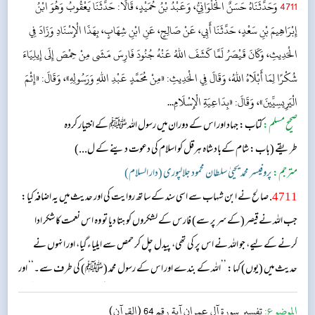
4711
وَحَدَّثَنَاهُ حَسَنٌ الْحُلْوَانِيُّ، وَعَبْدُ بْنُ حُمَيْدٍ، قَالَا: حَدَّثَنَا يَعْقُوبُ وَهُوَ ابْنُ
إِبْرَاهِيمَ بْنِ سَعْدٍ، حَدَّثَنَا أَبِي، عَنْ صَالِحٍ، عَنِ ابْنِ شِهَابٍ، بِهَذَا الْإِسْنَادِ وَزَادَ فِي
الْحَدِيثِ، وَكَانَ قَيْصَرُ لَمَّا كَشَفَ اللهُ عَنْهُ جُنُودَ فَارِسَ مَشَى مِنْ حِمْصَ إِلَى إِيلِيَاءَ
شُكْرًا لِمَا أَبْلَاهُ اللهُ، وَقَالَ فِي الْحَدِيثِ: «مِنْ مُحَمَّدٍ عَبْدِ اللهِ وَرَسُولِهِ»، وَقَالَ: «إِثْمَ
الْيَرِيسِيِّينَ»، وَقَالَ: «بِدَاعِيَةِ الْإِسْلَامِ...
صحیح مسلم:
کتاب: جہاد اور اس کے دوران میں رسول اللہﷺ کے اختیار کردہ
طریقے
(باب: شام کےباد شاہ ہرقل کو اسلام کی دعوت دینے کے ل...)
مترجم:
پروفیسر محمد یحییٰ سلطان محمود جلالپوری (دار السلام)
4711
. صالح نے ابن شہاب سے اسی سند کے ساتھ روایت کی اور حدیث میں یہ اضافہ کیا:
جب اللہ نے قیصر (کے سر پر سے) فارس کے لشکروں کو ہتا دیا تو وہ اس نعمت کا شکر ادا
کرنے کے لیے، جو اللہ نے اس پر کی تھی، پیدل چل کر حمص سے ایلیاء گیا، اور انہوں نے
حدیث میں (یوں) کہا: ’’اللہ کے بندے اور اس کے رسول محمد (ﷺ) کی طرف سے۔‘‘ اور
انہوں نے (اریسین کے بجائے یاء کے ساتھ) یریسین اور ’’اسلام کی طرف بلانے والے کلمے
الموضوع:
تفسير سورة آل عمران آية رقم 64 (القرآن)