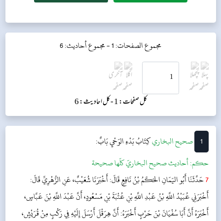
مجموع الصفحات: 1 -
مجموع أحاديث: 6
کل صفحات: 1 -
کل احادیث: 6
1
‌‌صحيح البخاري
كِتَابُ بَدْءِ الوَحْيِ
بَابٌ:
حکم:
أحاديث صحيح البخاريّ كلّها صحيحة
7
حَدَّثَنَا أَبُو اليَمَانِ الحَكَمُ بْنُ نَافِعٍ قَالَ: أَخْبَرَنَا شُعَيْبٌ، عَنِ الزُّهْرِيِّ قَالَ:
أَخْبَرَنِي عُبَيْدُ اللَّهِ بْنُ عَبْدِ اللَّهِ بْنِ عُتْبَةَ بْنِ مَسْعُودٍ، أَنَّ عَبْدَ اللَّهِ بْنَ عَبَّاسٍ،
أَخْبَرَهُ أَنَّ أَبَا سُفْيَانَ بْنَ حَرْبٍ أَخْبَرَهُ: أَنَّ هِرَقْلَ أَرْسَلَ إِلَيْهِ فِي رَكْبٍ مِنْ قُرَيْشٍ،