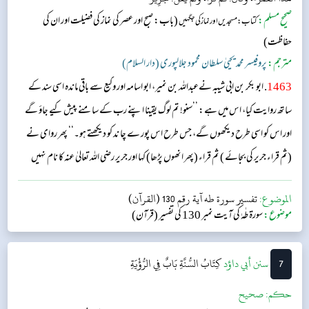
صحیح مسلم:
(باب: صبح اور عصر کی نماز کی فضیلت اور ان کی
کتاب: مسجدیں اور نماز کی جگہیں
حفاظت)
مترجم:
پروفیسر محمد یحییٰ سلطان محمود جلالپوری (دار السلام)
1463
. ابو بکر بن ابی شیبہ نےعبداللہ بن نمیر، ابو اسامہ اور وکیع سے باقی ماندہ اسی سند کے
ساتھ روایت کیا، اس میں ہے: ’’سنو! تم لوگ یقینا اپنے رب کے سامنے پیش کیے جاؤ گے
اور اس کو اسی طرح دیکھوں گے، جس طرح اس پور ے چا ند کو دیکھتے ہو۔‘‘ پھر روای نے
(ثم قراء جریر کی بجائے ) ثم قراء (پھر انھوں پڑھا) کہا اور جریر رضی اللہ تعالیٰ عنہ کا نام نہیں
لیا۔...
الموضوع:
تفسير سورة طه آية رقم 130 (القرآن)
موضوع:
سورۃ طٰہٰ کی آیت نمبر 130 کی تفسیر (قرآن)
7
‌سنن أبي داؤد
كِتَابُ السُّنَّةِ
بَابٌ فِي الرُّؤْيَةِ
حکم:
صحیح