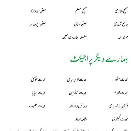
صحیح بخاری
صحیح مسلم
سنن ابو داؤد
جامع ترمذی
سنن نسائی
سنن ابن ماجہ
مسند احمد
سلسلہ احادیث صحیحہ
ہمارے دیگر پراجیکٹ
محدث سٹور
محدث لائبریری
محدث فتویٰ
محدث فورم
محدث میگزین
محدث میڈیا
قرآن لائبریری
رسائل و جرائد
محدث خطیب
محدث گیلری
شاملہ اردو