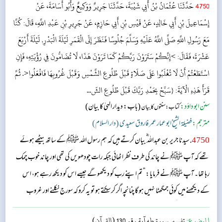
4750
حَدَّثَنَا عُثْمَانُ بْنُ أَبِي شَيْبَةَ، حَدَّثَنَا جَرِيرٌ وَوَكِيعٌ وَأَبُو أُسَامَةَ، عَنْ
إِسْمَاعِيلَ بْنِ أَبِي خَالِدٍ، عَنْ قَيْسِ بْنِ أَبِي حَازِمٍ، عَنْ جَرِيرِ بْنِ عَبْدِ اللَّهِ، قَالَ: كُنَّا
مَعَ رَسُولِ اللَّهِ صَلَّى اللَّهُ عَلَيْهِ وَسَلَّمَ جُلُوسًا فَنَظَرَ إِلَى الْقَمَرِ لَيْلَةَ الْبَدْرِ, لَيْلَةَ أَرْبَعَ
عَشْرَةَ، فَقَالَ: >إِنَّكُمْ سَتَرَوْنَ رَبَّكُمْ كَمَا تَرَوْنَ هَذَا، لَا تُضَامُّونَ فِي رُؤْيَتِهِ، فَإِنِ
اسْتَطَعْتُمْ أَنْ لَا تُغْلَبُوا عَلَى صَلَاةٍ قَبْلَ طُلُوعِ الشَّمْسِ وَقَبْلَ غُرُوبِهَا فَافْعَلُوا<. ثُمَّ
قَرَأَ هَذِهِ الْآيَةَ: {سَبِّحْ بِحَمْدِ رَبِّكَ قَبْلَ طُلُوعِ الشّ...
سنن ابو داؤد:
(باب: دیدار الہیٰ کا بیان)
کتاب: سنتوں کا بیان
مترجم:
فضیلۃ الشیخ ابو عمار عمر فاروق سعیدی (دار السلام)
4750
. سیدنا جریر بن عبداللہ ؓ بیان کرتے ہیں کہ ہم رسول اللہ ﷺ کے ساتھ بیٹھے ہوئے
تھے کہ آپ ﷺ نے چاند کی طرف نظر اٹھائی جبکہ رات چودھویں کی تھی اور چاند خوب چمک
رہا تھا۔ آپ ﷺ نے فرمایا: ”تم اپنے رب کو دیکھو گے جیسے اس کو دیکھ رہے ہو، اس
کے دیکھنے میں کوئی جمگھٹا نہیں ہو گا چنانچہ اگر کر سکتے ہو تو یہ کرو کہ سورج نکلنے اور غروب
ہونے سے پہلے کی نمازوں میں مغلوب نہ ہو جاؤ، پھر آپ ﷺ نے یہ آیت تلاوت فرمائی:
الموضوع:
تفسير سورة طه آية رقم 130 (القرآن)