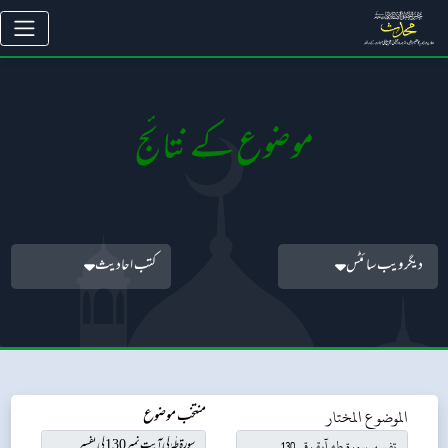
موضوع کے نتائج
دیگر ویب سائٹس
کتب احادیث
الموضوع المختار
منتخب موضوع