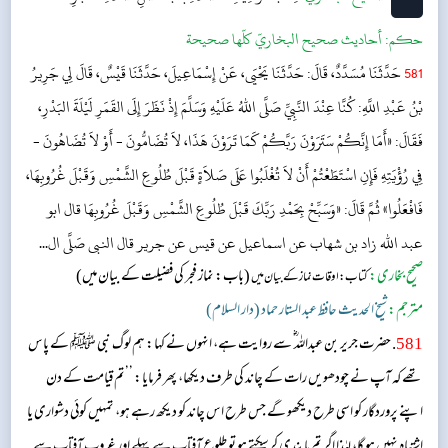
حکم:
أحاديث صحيح البخاريّ كلّها صحيحة
581
حَدَّثَنَا مُسَدَّدٌ، قَالَ: حَدَّثَنَا يَحْيَى، عَنْ إِسْمَاعِيلَ، حَدَّثَنَا قَيْسٌ، قَالَ لِي جَرِيرُ
بْنُ عَبْدِ اللَّهِ: كُنَّا عِنْدَ النَّبِيِّ صَلَّى اللهُ عَلَيْهِ وَسَلَّمَ إِذْ نَظَرَ إِلَى القَمَرِ لَيْلَةَ البَدْرِ،
فَقَالَ: «أَمَا إِنَّكُمْ سَتَرَوْنَ رَبَّكُمْ كَمَا تَرَوْنَ هَذَا، لاَ تُضَامُّونَ - أَوْ لاَ تُضَاهُونَ -
فِي رُؤْيَتِهِ فَإِنِ اسْتَطَعْتُمْ أَنْ لاَ تُغْلَبُوا عَلَى صَلاَةٍ قَبْلَ طُلُوعِ الشَّمْسِ وَقَبْلَ غُرُوبِهَا،
فَافْعَلُوا» ثُمَّ قَالَ: «وَسَبِّحْ بِحَمْدِ رَبِّكَ قَبْلَ طُلُوعِ الشَّمْسِ وَقَبْلَ غُرُوبِهَا قال ابو
عبد اللہ زاد بن شھاب عن اسماعیل عن قیس عن جریر قال النبی صَلَّى ال...
صحیح بخاری:
(باب: نماز فجر کی فضیلت کے بیان میں)
کتاب: اوقات نماز کے بیان میں
مترجم:
شیخ الحدیث حافظ عبد الستار حماد (دار السلام)
581
. حضرت جریر بن عبداللہ ؓ سے روایت ہے، انہوں نے کہا: ہم لوگ نبی ﷺ کے پاس
تھے کہ آپ نے چودھویں رات کے چاند کی طرف دیکھا، پھر فرمایا: ’’تم قیامت کے دن
اپنے پروردگار کو اسی طرح دیکھو گے جس طرح اس چاند کو دیکھ رہے ہو، تمہیں کوئی دشواری یا
اشتباہ نہیں ہو گا، لہٰذا اگر تم پابندی کر سکتے ہو تو طلوع آفتاب سے پہلے اور غروب آفتاب سے