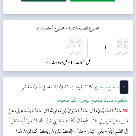
مجموع الصفحات: 1 -
مجموع أحاديث: 7
کل صفحات: 1 -
کل احادیث: 7
1
‌‌صحيح البخاري
كِتَابُ مَوَاقِيتِ الصَّلاَةِ
بَابُ فَضْلِ صَلاَةِ العَصْرِ
حکم:
أحاديث صحيح البخاريّ كلّها صحيحة
561
حَدَّثَنَا الحُمَيْدِيُّ، قَالَ: حَدَّثَنَا مَرْوَانُ بْنُ مُعَاوِيَةَ، قَالَ: حَدَّثَنَا إِسْمَاعِيلُ، عَنْ
قَيْسٍ، عَنْ جَرِيرِ بْنِ عَبْدِ اللَّهِ، قَالَ: كُنَّا عِنْدَ النَّبِيِّ صَلَّى اللهُ عَلَيْهِ وَسَلَّمَ، فَنَظَرَ
إِلَى القَمَرِ لَيْلَةً - يَعْنِي البَدْرَ - فَقَالَ: «إِنَّكُمْ سَتَرَوْنَ رَبَّكُمْ، كَمَا تَرَوْنَ هَذَا