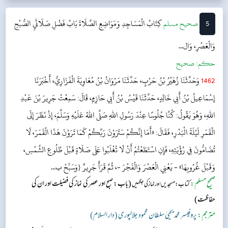
5
‌صحيح مسلم
كِتَابُ الْمَسَاجِدِ وَمَوَاضِعِ الصَّلَاةَ
بَابُ فَضْلِ صَلَاتَيِ الصُّبْحِ
وَالْعَصْرِ، وَال...
حکم:
صحیح
1462
وَحَدَّثَنَا زُهَيْرُ بْنُ حَرْبٍ، حَدَّثَنَا مَرْوَانُ بْنُ مُعَاوِيَةَ الْفَزَارِيُّ، أَخْبَرَنَا
إِسْمَاعِيلُ بْنُ أَبِي خَالِدٍ، حَدَّثَنَا قَيْسُ بْنُ أَبِي حَازِمٍ، قَالَ: سَمِعْتُ جَرِيرَ بْنَ عَبْدِ
اللهِ، وَهُوَ يَقُولُ: كُنَّا جُلُوسًا عِنْدَ رَسُولِ اللهِ صَلَّى اللهُ عَلَيْهِ وَسَلَّمَ، إِذْ نَظَرَ إِلَى
الْقَمَرِ لَيْلَةَ الْبَدْرِ، فَقَالَ: «أَمَا إِنَّكُمْ سَتَرَوْنَ رَبَّكُمْ كَمَا تَرَوْنَ هَذَا الْقَمَرَ، لَا
تُضَامُّونَ فِي رُؤْيَتِهِ، فَإِنِ اسْتَطَعْتُمْ أَنْ لَا تُغْلَبُوا عَلَى صَلَاةٍ قَبْلَ طُلُوعِ الشَّمْسِ،
وَقَبْلَ غُرُوبِهَا» - يَعْنِي الْعَصْرَ وَالْفَجْرَ -، ثُمَّ قَرَأَ جَرِيرٌ {وَسَبِّحْ ب...
صحیح مسلم:
(باب: صبح اور عصر کی نماز کی فضیلت اور ان کی
کتاب: مسجدیں اور نماز کی جگہیں
حفاظت)
مترجم:
پروفیسر محمد یحییٰ سلطان محمود جلالپوری (دار السلام)