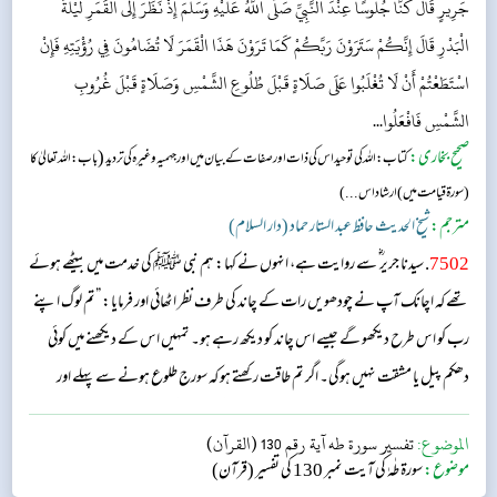
جَرِيرٍ قَالَ كُنَّا جُلُوسًا عِنْدَ النَّبِيِّ صَلَّى اللَّهُ عَلَيْهِ وَسَلَّمَ إِذْ نَظَرَ إِلَى الْقَمَرِ لَيْلَةَ
الْبَدْرِ قَالَ إِنَّكُمْ سَتَرَوْنَ رَبَّكُمْ كَمَا تَرَوْنَ هَذَا الْقَمَرَ لَا تُضَامُونَ فِي رُؤْيَتِهِ فَإِنْ
اسْتَطَعْتُمْ أَنْ لَا تُغْلَبُوا عَلَى صَلَاةٍ قَبْلَ طُلُوعِ الشَّمْسِ وَصَلَاةٍ قَبْلَ غُرُوبِ
الشَّمْسِ فَافْعَلُوا...
صحیح بخاری:
(
کتاب: اللہ کی توحید اس کی ذات اور صفات کے بیان میں اور جهميہ وغیرہ کی تردید
باب: اللہ تعالیٰ کا
( سورۃ قیامت میں ) ارشاد اس...)
مترجم:
شیخ الحدیث حافظ عبد الستار حماد (دار السلام)
7502
. سیدنا جریر ؓ سے روایت ہے، انہوں نے کہا: ہم نبی ﷺ کی خدمت میں بیٹھے ہوئے
تھے کہ اچانک آپ نے چودھویں رات کے چاند کی طرف نظر اٹھائی اور فرمایا: ”تم لوگ اپنے
رب کو اس طرح دیکھو گے جیسے اس چاند کو دیکھ رہے ہو۔ تمہیں اس کے دیکھنے میں کوئی
دھکم پیل یا مشقت نہیں ہوگی۔ اگر تم طاقت رکھتے ہو کہ سورج طلوع ہونے سے پہلے اور
سورج غروب ہونے سے پہلے نمازوں میں سستی نہ کرو تو ایسا کرلو۔“...
الموضوع:
تفسير سورة طه آية رقم 130 (القرآن)
موضوع:
سورۃ طٰہٰ کی آیت نمبر 130 کی تفسیر (قرآن)