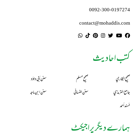
0092-300-0197274
contact@mohaddis.com
کتب احادیث
صحيح البخاري
صحيح مسلم
سنن أبي داؤد
جامع الترمذي
سنن النسائي
سنن ابن ماجه
مُسند أحمد
ہمارے دیگر پراجیکٹ