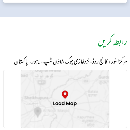
رابطہ کریں
مرکز النور: کالج روڈ، نزد غازی چوک، ٹاؤن شپ، لاہور ۔ پاکستان