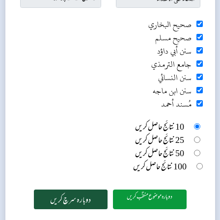
صحيح البخاري
صحيح مسلم
سنن أبي داؤد
جامع الترمذي
سنن النسائي
سنن ابن ماجه
مُسند أحمد
10 نتائج حاصل کریں
25 نتائج حاصل کریں
50 نتائج حاصل کریں
100 نتائج حاصل کریں
دوبارہ موضوع منتخب کریں