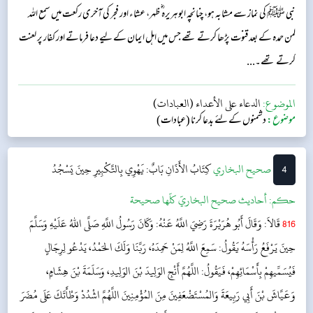
نبی ﷺ کی نماز سے مشابہ ہو، چنانچہ ابوہریرہ ؓ ظہر، عشاء اور فجر کی آخری رکعت میں سمع الله
لمن حمده کے بعد قنوت پڑھا کرتے تھے جس میں اہل ایمان کے لیے دعا فرماتے اور کفار پر لعنت
کرتے تھے۔...
الموضوع:
الدعاء على الأعداء (العبادات)
موضوع:
دشمنوں کے لئے بدعا کرنا (عبادات)
4
‌‌صحيح البخاري
كِتَابُ الأَذَانِ
بَابٌ: يَهْوِي بِالتَّكْبِيرِ حِينَ يَسْجُدُ
حکم:
أحاديث صحيح البخاريّ كلّها صحيحة
816
قَالاَ: وَقَالَ أَبُو هُرَيْرَةَ رَضِيَ اللَّهُ عَنْهُ: وَكَانَ رَسُولُ اللَّهِ صَلَّى اللهُ عَلَيْهِ وَسَلَّمَ
حِينَ يَرْفَعُ رَأْسَهُ يَقُولُ: سَمِعَ اللَّهُ لِمَنْ حَمِدَهُ، رَبَّنَا وَلَكَ الحَمْدُ، يَدْعُو لِرِجَالٍ
فَيُسَمِّيهِمْ بِأَسْمَائِهِمْ، فَيَقُولُ: اللَّهُمَّ أَنْجِ الوَلِيدَ بْنَ الوَلِيدِ، وَسَلَمَةَ بْنَ هِشَامٍ،
وَعَيَّاشَ بْنَ أَبِي رَبِيعَةَ وَالمُسْتَضْعَفِينَ مِنَ المُؤْمِنِينَ اللَّهُمَّ اشْدُدْ وَطْأَتَكَ عَلَى مُضَرَ