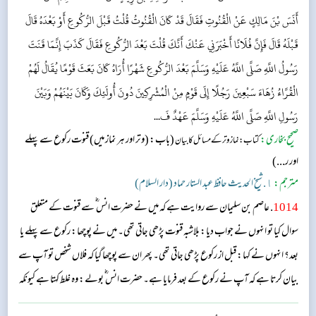
أَنَسَ بْنَ مَالِكٍ عَنْ الْقُنُوتِ فَقَالَ قَدْ كَانَ الْقُنُوتُ قُلْتُ قَبْلَ الرُّكُوعِ أَوْ بَعْدَهُ قَالَ
قَبْلَهُ قَالَ فَإِنَّ فُلَانًا أَخْبَرَنِي عَنْكَ أَنَّكَ قُلْتَ بَعْدَ الرُّكُوعِ فَقَالَ كَذَبَ إِنَّمَا قَنَتَ
رَسُولُ اللَّهِ صَلَّى اللَّهُ عَلَيْهِ وَسَلَّمَ بَعْدَ الرُّكُوعِ شَهْرًا أُرَاهُ كَانَ بَعَثَ قَوْمًا يُقَالُ لَهُمْ
الْقُرَّاءُ زُهَاءَ سَبْعِينَ رَجُلًا إِلَى قَوْمٍ مِنْ الْمُشْرِكِينَ دُونَ أُولَئِكَ وَكَانَ بَيْنَهُمْ وَبَيْنَ
رَسُولِ اللَّهِ صَلَّى اللَّهُ عَلَيْهِ وَسَلَّمَ عَهْدٌ فَ...
صحیح بخاری:
(باب: (وتر اور ہر نماز میں) قنوت رکوع سے پہلے
کتاب: نماز وتر کے مسائل کا بیان
اور ر...)
مترجم:
١. شیخ الحدیث حافظ عبد الستار حماد (دار السلام)
1014
. عاصم بن سلیمان سے روایت ہے کہ میں نے حضرت انس ؓ سے قنوت کے متعلق
سوال کیا تو انہوں نے جواب دیا: بلاشبہ قنوت پڑھی جاتی تھی۔ میں نے پوچھا: رکوع سے پہلے یا
بعد؟ انہوں نے کہا: قبل از رکوع پڑھی جاتی تھی۔ پھر ان سے پوچھا گیا کہ فلاں شخص تو آپ سے
بیان کرتا ہے کہ آپ نے رکوع کے بعد فرمایا ہے۔ حضرت انس ؓ بولے: وہ غلط کہتا ہے کیونکہ
رسول اللہ ﷺ نے صرف ایک مہینہ رکوع کے بعد قنوت پڑھی تھی۔ میرے خیال کے