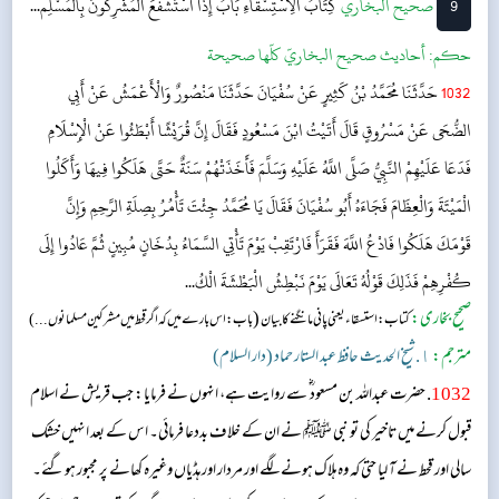
9
‌‌صحيح البخاري
کِتَابُ الِاسْتِسْقَاءِ
بَابُ إِذَا اسْتَشْفَعَ المُشْرِكُونَ بِالْمُسْلِم...
حکم:
أحاديث صحيح البخاريّ كلّها صحيحة
1032
حَدَّثَنَا مُحَمَّدُ بْنُ كَثِيرٍ عَنْ سُفْيَانَ حَدَّثَنَا مَنْصُورٌ وَالْأَعْمَشُ عَنْ أَبِي
الضُّحَى عَنْ مَسْرُوقٍ قَالَ أَتَيْتُ ابْنَ مَسْعُودٍ فَقَالَ إِنَّ قُرَيْشًا أَبْطَئُوا عَنْ الْإِسْلَامِ
فَدَعَا عَلَيْهِمْ النَّبِيُّ صَلَّى اللَّهُ عَلَيْهِ وَسَلَّمَ فَأَخَذَتْهُمْ سَنَةٌ حَتَّى هَلَكُوا فِيهَا وَأَكَلُوا
الْمَيْتَةَ وَالْعِظَامَ فَجَاءَهُ أَبُو سُفْيَانَ فَقَالَ يَا مُحَمَّدُ جِئْتَ تَأْمُرُ بِصِلَةِ الرَّحِمِ وَإِنَّ
قَوْمَكَ هَلَكُوا فَادْعُ اللَّهَ فَقَرَأَ فَارْتَقِبْ يَوْمَ تَأْتِي السَّمَاءُ بِدُخَانٍ مُبِينٍ ثُمَّ عَادُوا إِلَى
كُفْرِهِمْ فَذَلِكَ قَوْلُهُ تَعَالَى يَوْمَ نَبْطِشُ الْبَطْشَةَ الْكُ...
صحیح بخاری:
(
کتاب: استسقاء یعنی پانی مانگنے کا بیان
باب: اس بارے میں کہ اگر قحط میں مشرکین مسلمانوں...)
مترجم:
١. شیخ الحدیث حافظ عبد الستار حماد (دار السلام)
1032
. حضرت عبداللہ بن مسعود ؓ سے روایت ہے، انہوں نے فرمایا: جب قریش نے اسلام
قبول کرنے میں تاخیر کی تو نبی ﷺ نے ان کے خلاف بددعا فرمائی۔ اس کے بعد انہیں خشک
سالی اور قحط نے آ لیا حتی کہ وہ ہلاک ہونے لگے اور مردار اور ہڈیاں وغیرہ کھانے پر مجبور ہو گئے۔