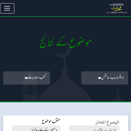
موضوع کے نتائج
دیگر ویب سائٹس
کتب احادیث
الموضوع المختار
منتخب موضوع