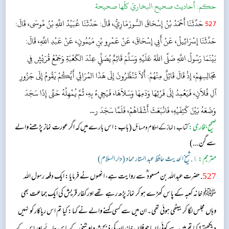
حکم:
أحاديث صحيح البخاريّ كلّها صحيحة
527
حَدَّثَنَا أَحْمَدُ بْنُ إِسْحَاقَ السُّورَمَارِيُّ، قَالَ: حَدَّثَنَا عُبَيْدُ اللَّهِ بْنُ مُوسَى، قَالَ:
حَدَّثَنَا إِسْرَائِيلُ، عَنْ أَبِي إِسْحَاقَ، عَنْ عَمْرِو بْنِ مَيْمُونٍ، عَنْ عَبْدِ اللَّهِ، قَالَ:
بَيْنَمَا رَسُولُ اللَّهِ صَلَّى اللهُ عَلَيْهِ وَسَلَّمَ قَائِمٌ يُصَلِّي عِنْدَ الكَعْبَةِ وَجَمْعُ قُرَيْشٍ فِي
مَجَالِسِهِمْ، إِذْ قَالَ قَائِلٌ مِنْهُمْ: أَلاَ تَنْظُرُونَ إِلَى هَذَا المُرَائِي أَيُّكُمْ يَقُومُ إِلَى جَزُورِ
آلِ فُلاَنٍ، فَيَعْمِدُ إِلَى فَرْثِهَا وَدَمِهَا وَسَلاَهَا، فَيَجِيءُ بِهِ، ثُمَّ يُمْهِلُهُ حَتَّى إِذَا سَجَدَ
وَضَعَهُ بَيْنَ كَتِفَيْهِ، فَانْبَعَثَ أَشْقَاهُمْ، فَلَمَّا سَجَدَ ر...
صحیح بخاری:
(باب: اس بارے میں کہ اگر عورت نماز پڑھنے والے
کتاب: نماز کے احکام و مسائل
سے گن...)
مترجم:
١. شیخ الحدیث حافظ عبد الستار حماد (دار السلام)
527
. حضرت عبداللہ بن مسعود ؓ سے روایت ہے، انھوں نے فرمایا: ایک دفعہ رسول اللہ
ﷺ خانہ کعبہ کے پاس کھڑے ہو کر نماز پڑھ رہے تھے اور کفار قریش کی ایک جماعت بھی
وہاں مجلس لگا کر بیٹھی ہوئی تھی۔ ان میں سے کسی کہنے والے نے کہا: کیا تم اس ریاکار کو نہیں