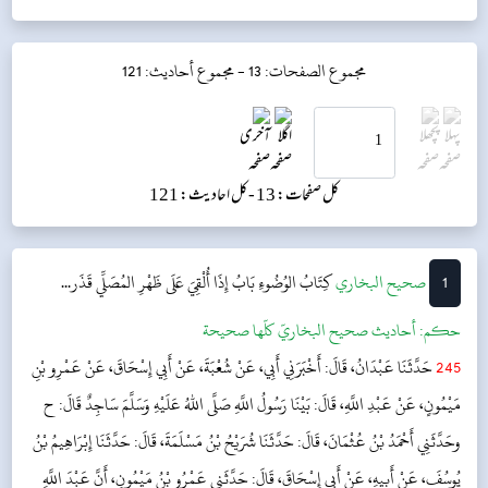
مجموع الصفحات: 13 -
مجموع أحاديث: 121
کل صفحات: 13 -
کل احادیث: 121
1
‌‌صحيح البخاري
كِتَابُ الوُضُوءِ
بَابُ إِذَا أُلْقِيَ عَلَى ظَهْرِ المُصَلِّي قَذَر...
حکم:
أحاديث صحيح البخاريّ كلّها صحيحة
245
حَدَّثَنَا عَبْدَانُ، قَالَ: أَخْبَرَنِي أَبِي، عَنْ شُعْبَةَ، عَنْ أَبِي إِسْحَاقَ، عَنْ عَمْرِو بْنِ
مَيْمُونٍ، عَنْ عَبْدِ اللَّهِ، قَالَ: بَيْنَا رَسُولُ اللَّهِ صَلَّى اللهُ عَلَيْهِ وَسَلَّمَ سَاجِدٌ قَالَ: ح
وحَدَّثَنِي أَحْمَدُ بْنُ عُثْمَانَ، قَالَ: حَدَّثَنَا شُرَيْحُ بْنُ مَسْلَمَةَ، قَالَ: حَدَّثَنَا إِبْرَاهِيمُ بْنُ
يُوسُفَ، عَنْ أَبِيهِ، عَنْ أَبِي إِسْحَاقَ، قَالَ: حَدَّثَنِي عَمْرُو بْنُ مَيْمُونٍ، أَنَّ عَبْدَ اللَّهِ