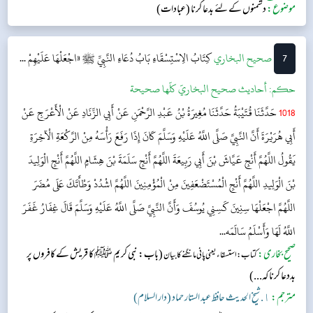
موضوع:
دشمنوں کے لئے بدعا کرنا (عبادات)
7
‌‌صحيح البخاري
کِتَابُ الِاسْتِسْقَاءِ
بَابُ دُعَاءِ النَّبِيِّ ﷺ «اجْعَلْهَا عَلَيْهِمْ ...
حکم:
أحاديث صحيح البخاريّ كلّها صحيحة
1018
حَدَّثَنَا قُتَيْبَةُ حَدَّثَنَا مُغِيرَةُ بْنُ عَبْدِ الرَّحْمَنِ عَنْ أَبِي الزِّنَادِ عَنْ الْأَعْرَجِ عَنْ
أَبِي هُرَيْرَةَ أَنَّ النَّبِيَّ صَلَّى اللَّهُ عَلَيْهِ وَسَلَّمَ كَانَ إِذَا رَفَعَ رَأْسَهُ مِنْ الرَّكْعَةِ الْآخِرَةِ
يَقُولُ اللَّهُمَّ أَنْجِ عَيَّاشَ بْنَ أَبِي رَبِيعَةَ اللَّهُمَّ أَنْجِ سَلَمَةَ بْنَ هِشَامٍ اللَّهُمَّ أَنْجِ الْوَلِيدَ
بْنَ الْوَلِيدِ اللَّهُمَّ أَنْجِ الْمُسْتَضْعَفِينَ مِنْ الْمُؤْمِنِينَ اللَّهُمَّ اشْدُدْ وَطْأَتَكَ عَلَى مُضَرَ
اللَّهُمَّ اجْعَلْهَا سِنِينَ كَسِنِي يُوسُفَ وَأَنَّ النَّبِيَّ صَلَّى اللَّهُ عَلَيْهِ وَسَلَّمَ قَالَ غِفَارُ غَفَرَ
اللَّهُ لَهَا وَأَسْلَمُ سَالَمَه...
صحیح بخاری:
(باب: نبی کریم ﷺ کا قریش کے کافروں پر
کتاب: استسقاء یعنی پانی مانگنے کا بیان
بددعا کرنا کہ...)
مترجم:
١. شیخ الحدیث حافظ عبد الستار حماد (دار السلام)