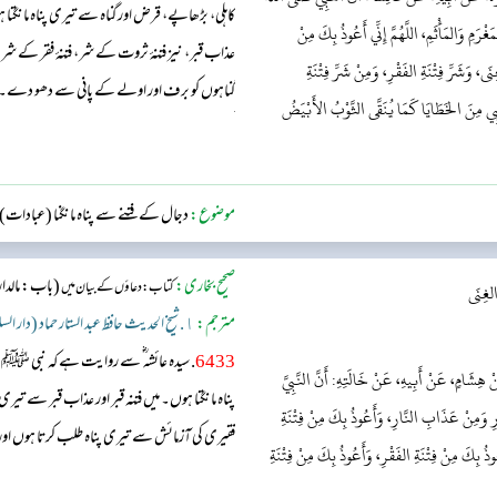
کاہلی، بڑھاپے، قرض اور گناہ سے تیری پناہ مانگت
ْرَمِ وَالمَأْثَمِ، اللَّهُمَّ إِنِّي أَعُوذُ بِكَ مِنْ
عذاب قبر، نیز فتنۂ ثروت کے شر، فتنۂ فقر کے ش
نَى، وَشَرِّ فِتْنَةِ الفَقْرِ، وَمِنْ شَرِّ فِتْنَةِ
گناہوں کو برف اور اولے کے پانی سے دھو دے۔
ْبِي مِنَ الخَطَايَا كَمَا يُنَقَّى الثَّوْبُ الأَبْيَضُ
کچیل سے صاف کر دیا جاتا ہے۔ میرے اور میرے گ
موضوع:
دجال کے فتنے سے پناہ مانگنا (عبادات)
صحیح بخاری:
(باب: مالداری
کتاب: دعاؤں کے بیان میں
الغِنَى
مترجم:
١. شیخ الحدیث حافظ عبد الستار حماد (دار السلام)
6433
. سیدہ عائشہ‬ ؓ س‬ے روایت ہے کہ نبی 
هِشَامٍ، عَنْ أَبِيهِ، عَنْ خَالَتِهِ: أَنَّ النَّبِيَّ
پناہ مانگتا ہوں۔ میں فتنہ قبر اور عذاب قبر سے تی
نَّارِ وَمِنْ عَذَابِ النَّارِ، وَأَعُوذُ بِكَ مِنْ فِتْنَةِ
فقیری کی آزمائش سے تیری پناہ طلب کرتا ہوں اور 
ُ بِكَ مِنْ فِتْنَةِ الفَقْرِ، وَأَعُوذُ بِكَ مِنْ فِتْنَةِ