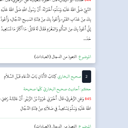
النَّبِيِّ صَلَّى اللهُ عَلَيْهِ وَسَلَّمَ، أَخْبَرَتْهُ: أَنَّ رَسُولَ اللَّهِ صَلَّى اللهُ عَلَيْهِ 
بِكَ مِنْ عَذَابِ القَبْرِ، وَأَعُوذُ بِكَ مِنْ فِتْنَةِ المَسِيحِ الدَّجَّالِ، وَأَعُوذُ بِك
إِنِّي أَعُوذُ بِكَ مِنَ المَأْثَمِ وَالمَغْرَمِ فَقَالَ لَهُ قَائِلٌ: مَا أَكْثَرَ مَا تَسْتَعِيذُ
حَدّ...
الموضوع:
التعوذ من الدجال (العبادات)
2
‌‌صحيح البخاري
كِتَابُ الأَذَانِ
بَابُ الدُّعَاءِ قَبْلَ السَّلاَمِ
حکم:
أحاديث صحيح البخاريّ كلّها صحيحة
845
وَعَنِ الزُّهْرِيِّ، قَالَ: أَخْبَرَنِي عُرْوَةُ بْنُ الزُّبَيْرِ: أَنَّ عَائِشَةَ رَضِيَ
اللهُ عَلَيْهِ وَسَلَّمَ يَسْتَعِيذُ فِي صَلاَتِهِ مِنْ فِتْنَةِ الدَّجَّالِ
الموضوع:
التعوذ من الدجال (العبادات)