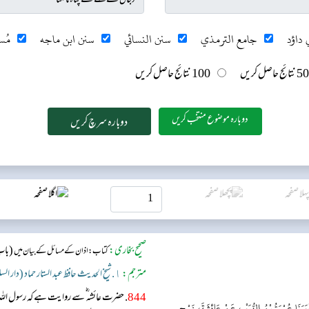
 داؤد
جامع الترمذي
سنن النسائي
سنن ابن ماجه
مُس
50 نتائج حاصل کریں
100 نتائج حاصل کریں
دوبارہ موضوع منتخب کریں
صحیح بخاری:
(باب
کتاب: اذان کے مسائل کے بیان میں
مترجم:
١. شیخ الحدیث حافظ عبد الستار حماد (دار السلام)
844
. حضرت عائشہ‬ ؓ س‬ے روایت ہے کہ رسول اللہ ﷺ نماز
َرَنَا عُرْوَةُ بْنُ الزُّبَيْرِ، عَنْ عَائِشَةَ، زَوْجِ