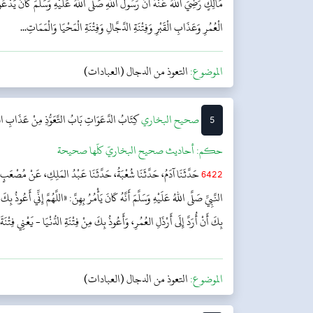
مَالِكٍ رَضِيَ اللَّهُ عَنْهُ أَنَّ رَسُولَ اللَّهِ صَلَّى اللَّهُ عَلَيْهِ وَسَلَّمَ كَانَ يَدْ
الْعُمُرِ وَعَذَابِ الْقَبْرِ وَفِتْنَةِ الدَّجَّالِ وَفِتْنَةِ الْمَحْيَا وَالْمَمَاتِ...
الموضوع:
التعوذ من الدجال (العبادات)
5
‌‌صحيح البخاري
كِتَابُ الدَّعَوَاتِ
بَابُ التَّعَوُّذِ مِنْ عَذَابِ الق
حکم:
أحاديث صحيح البخاريّ كلّها صحيحة
6422
حَدَّثَنَا آدَمُ، حَدَّثَنَا شُعْبَةُ، حَدَّثَنَا عَبْدُ المَلِكِ، عَنْ مُصْعَبٍ
النَّبِيِّ صَلَّى اللهُ عَلَيْهِ وَسَلَّمَ أَنَّهُ كَانَ يَأْمُرُ بِهِنَّ: «اللَّهُمَّ إِنِّي أَعُوذ
بِكَ أَنْ أُرَدَّ إِلَى أَرْذَلِ العُمُرِ، وَأَعُوذُ بِكَ مِنْ فِتْنَةِ الدُّنْيَا - يَعْنِي فِتْ
الموضوع:
التعوذ من الدجال (العبادات)