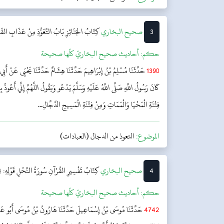
3
‌‌صحيح البخاري
كِتَابُ الجَنَائِزِ
بَابُ التَّعَوُّذِ مِنْ عَذَابِ القَبْ
حکم:
أحاديث صحيح البخاريّ كلّها صحيحة
1390
حَدَّثَنَا مُسْلِمُ بْنُ إِبْرَاهِيمَ حَدَّثَنَا هِشَامٌ حَدَّثَنَا يَحْيَى عَنْ أَبِي 
كَانَ رَسُولُ اللَّهِ صَلَّى اللَّهُ عَلَيْهِ وَسَلَّمَ يَدْعُو وَيَقُولُ اللَّهُمَّ إِنِّي أَعُ
فِتْنَةِ الْمَحْيَا وَالْمَمَاتِ وَمِنْ فِتْنَةِ الْمَسِيحِ الدَّجَّالِ...
الموضوع:
التعوذ من الدجال (العبادات)
4
‌‌صحيح البخاري
كِتَابُ تَفْسِيرِ القُرْآنِ
سُورَةُ النَّحْلِ قَوْلِهِ:
حکم:
أحاديث صحيح البخاريّ كلّها صحيحة
4742
حَدَّثَنَا مُوسَى بْنُ إِسْمَاعِيلَ حَدَّثَنَا هَارُونُ بْنُ مُوسَى أَبُو عَبْد