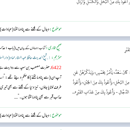
عُو أَعُوذُ بِكَ مِنْ الْبُخْلِ وَالْكَسَلِ وَأَرْذَلِ
موضوع:
دجال کے فتنے سے پناہ مانگنا (عبادات)
صحیح بخاری:
(باب: عذاب ق
کتاب: دعاؤں کے بیان میں
َبْرِ
مترجم:
١. شیخ الحدیث حافظ عبد الستار حماد (دار السلام)
6422
. حضرت مصعب بن سعید سے روایت ہے، انہ
: كَانَ سَعْدٌ، يَأْمُرُ بِخَمْسٍ، وَيَذْكُرُهُنَّ عَنِ
آپ ان (سے پناہ مانگنے) کا حکم دیتے تھے: ”اے الل
ُ بِكَ مِنَ البُخْلِ، وَأَعُوذُ بِكَ مِنَ الجُبْنِ، وَأَعُوذُ
طرف لوٹایا جاؤں، نیز دنیا کے فتنے سے بھی تیری
نَةَ الدَّجَّالِ - وَأَعُوذُ بِكَ مِنْ عَذَابِ القَبْرِ»...
عذاب قبر سے بھی پناہ مانگتا ہوں۔“...
موضوع:
دجال کے فتنے سے پناہ مانگنا (عبادات)