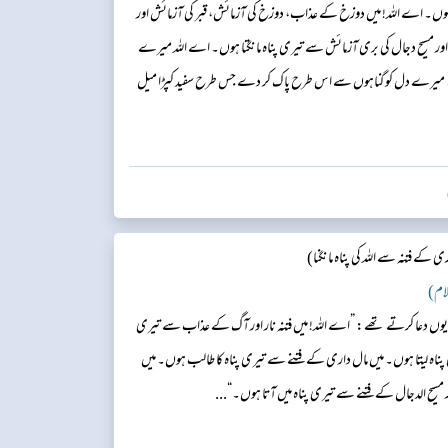
ا ہوں۔ اے اللہ! میں دوزخ کے عذاب، دوزخ کی آزمائش، قبر کی آزمائش اور
ر اور مسیح دجال کی بری آزمائش سے تیری پناه مانگتا ہوں۔ اے اللہ میرے
 میرے دل کو گناہوں سے اس طرح پاک کر دے جس طرح سفید کپڑا میل
ناہوں کے درمیان اتنا فاصلہ کر دے جتنا مشرق و مغرب میں ہے۔‘‘...
 کے فتنہ سے اللہ کی پناہ مانگنا)
ﷺ یوں دعا کرتے تھے: ”اے اللہ! میں فتنہ نار اور آگ کے عذاب سے تیری
ری پناہ لیتا ہوں۔ میں مال داری کے فتنے سے تیری پناہ کا طالب ہوں۔ میں
مسیح الدجال کے فتنے سے تیری پناہ میں آتا ہوں۔“...