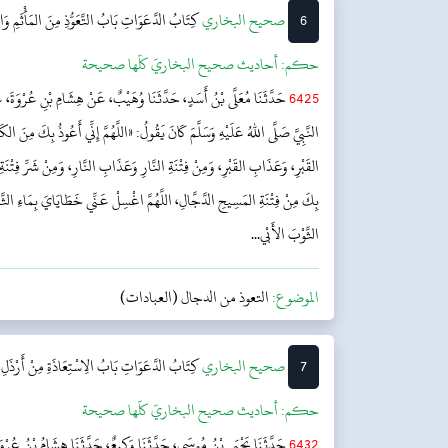
6
‌‌صحيح البخاري
كِتَابُ الدَّعَوَاتِ
بَابُ التَّعَوُّذِ مِنَ المَأْثَمِ وَا
حکم:
أحاديث صحيح البخاريّ كلّها صحيحة
6425
حَدَّثَنَا مُعَلَّى بْنُ أَسَدٍ، حَدَّثَنَا وُهَيْبٌ، عَنْ هِشَامِ بْنِ عُرْوَةَ، عَ
النَّبِيَّ صَلَّى اللهُ عَلَيْهِ وَسَلَّمَ كَانَ يَقُولُ: «اللَّهُمَّ إِنِّي أَعُوذُ بِكَ مِنَ الكَ
القَبْرِ، وَعَذَابِ القَبْرِ، وَمِنْ فِتْنَةِ النَّارِ وَعَذَابِ النَّارِ، وَمِنْ شَرِّ فِتْنَةِ
بِكَ مِنْ فِتْنَةِ المَسِيحِ الدَّجَّالِ، اللَّهُمَّ اغْسِلْ عَنِّي خَطَايَايَ بِمَاءِ الثَّلْ
الثَّوْبَ الأَبْي...
الموضوع:
التعوذ من الدجال (العبادات)
7
‌‌صحيح البخاري
كِتَابُ الدَّعَوَاتِ
بَابُ الِاسْتِعَاذَةِ مِنْ أَرْذَلِ 
حکم:
أحاديث صحيح البخاريّ كلّها صحيحة
6432
حَدَّثَنَا يَحْيَى بْنُ مُوسَى، حَدَّثَنَا وَكِيعٌ، حَدَّثَنَا هِشَامُ بْنُ عُرْوَةَ