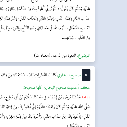
عَلَيْهِ وَسَلَّمَ كَانَ يَقُولُ: «اللَّهُمَّ إِنِّي أَعُوذُ بِكَ مِنَ الكَسَلِ وَالهَرَمِ، وَالمَغ
عَذَابِ النَّارِ وَفِتْنَةِ النَّارِ، وَفِتْنَةِ القَبْرِ وَعَذَابِ القَبْرِ، وَشَرِّ فِتْنَةِ الغِ
المَسِيحِ الدَّجَّالِ، اللَّهُمَّ اغْسِلْ خَطَايَايَ بِمَاءِ الثَّلْجِ وَالبَرَدِ، وَنَقِّ قَل
مِنَ الدَّنَسِ، وَبَاعِد...
الموضوع:
التعوذ من الدجال (العبادات)
8
‌‌صحيح البخاري
كِتَابُ الدَّعَوَاتِ
بَابُ الِاسْتِعَاذَةِ مِنْ فِتْنَةِ 
حکم:
أحاديث صحيح البخاريّ كلّها صحيحة
6433
حَدَّثَنَا مُوسَى بْنُ إِسْمَاعِيلَ، حَدَّثَنَا سَلَّامُ بْنُ أَبِي مُطِيعٍ، عَنْ 
صَلَّى اللهُ عَلَيْهِ وَسَلَّمَ كَانَ يَتَعَوَّذُ: «اللَّهُمَّ إِنِّي أَعُوذُ بِكَ مِنْ فِتْنَةِ ال
القَبْرِ، وَأَعُوذُ بِكَ مِنْ عَذَابِ القَبْرِ، وَأَعُوذُ بِكَ مِنْ فِتْنَةِ الغِنَى، وَأَعُوذ
المَسِيحِ الدَّجَّالِ»...