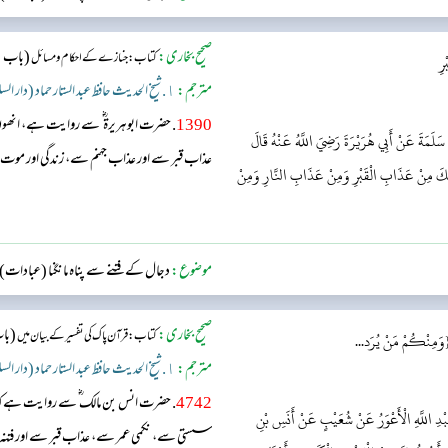
صحیح بخاری:
(باب: ق
کتاب: جنازے کے احکام و مسائل
رِ
مترجم:
١. شیخ الحدیث حافظ عبد الستار حماد (دار السلام)
1390
. حضرت ابوہریرۃ ؓ سے روایت ہے، انھو
سَلَمَةَ عَنْ أَبِي هُرَيْرَةَ رَضِيَ اللَّهُ عَنْهُ قَالَ
عذاب قبر سے اور عذاب جہنم سے، زندگی اور موت 
وذُ بِكَ مِنْ عَذَابِ الْقَبْرِ وَمِنْ عَذَابِ النَّارِ وَمِنْ
موضوع:
دجال کے فتنے سے پناہ مانگنا (عبادات)
صحیح بخاری:
(باب
کتاب: قرآن پاک کی تفسیر کے بیان میں
 {وَمِنْكُمْ مَنْ يُرَد...
مترجم:
١. شیخ الحدیث حافظ عبد الستار حماد (دار السلام)
4742
. حضرت انس بن مالک ؓ سے روایت ہے کہ
ِ اللَّهِ الْأَعْوَرُ عَنْ شُعَيْبٍ عَنْ أَنَسِ بْنِ
سستی سے، نکمی عمر سے، عذاب قبر سے اور فتنہ د