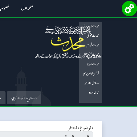
صفحہ اول
خصوصی
محدث لائبریری
محدث فتویٰ
محدث فورم
محدث میگزین
محدث میڈیا
قرآن لائبریری
رسائل و جرائد
شاملہ اردو
صحيح البخاري
ص
الموضوع المختار