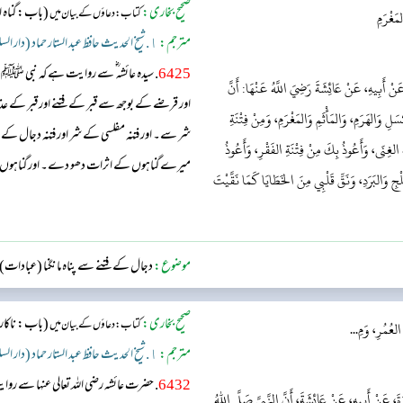
صحیح بخاری:
(باب: گناہ او
کتاب: دعاؤں کے بیان میں
لمَغْرَمِ
مترجم:
١. شیخ الحدیث حافظ عبد الستار حماد (دار السلام)
6425
. سیدہ عائشہ‬ ؓ س‬ے روایت ہے کہ نبی ﷺ د
نْ أَبِيهِ، عَنْ عَائِشَةَ رَضِيَ اللَّهُ عَنْهَا: أَنَّ
اور قرضے کے بوجھ سے قبر کے فتنے اور قبر کے 
سَلِ وَالهَرَمِ، وَالمَأْثَمِ وَالمَغْرَمِ، وَمِنْ فِتْنَةِ
شر سے۔ اور فتنہ مفلسی کے شر اور فتنہ دجال کے
 الغِنَى، وَأَعُوذُ بِكَ مِنْ فِتْنَةِ الفَقْرِ، وَأَعُوذُ
میرے گناہوں کے اثرات دھو دے۔ اور گناہوں س
جِ وَالبَرَدِ، وَنَقِّ قَلْبِي مِنَ الخَطَايَا كَمَا نَقَّيْتَ
دیتا ہے۔ میرے اور میرے گناہوں کے درمیان 
ہے۔...
موضوع:
دجال کے فتنے سے پناہ مانگنا (عبادات)
صحیح بخاری:
(باب: ناکارہ 
کتاب: دعاؤں کے بیان میں
العُمُرِ، وَمِ...
مترجم:
١. شیخ الحدیث حافظ عبد الستار حماد (دار السلام)
6432
. حضرت عائشہ رضی اللہ تعالی عنہا سے ر
، عَنْ أَبِيهِ، عَنْ عَائِشَةَ، أَنَّ النَّبِيَّ صَلَّى اللهُ