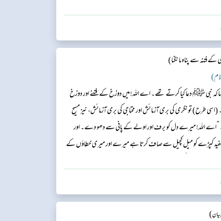
کے فتنہ سے پناہ مانگنا)
 کہا کہ نبی ﷺ دعا کیا کرتے تھے۔ اے اللہ! میں دوزخ کے فتنے اور دوزخ
اسی طرح) تونگری کی بری آزمائش اور محتاجی کی بری آزمائش، نیز مسیح
ں۔ ”اے اللہ! میرے دل کو برف اور اولے کے پانی سے دھو دے۔ اور
فید کپڑے کو میل کچیل سے صاف کرتا ہے میرے اور میری خطاؤں کے
 اور مغرب میں رکھی ہے۔ اے اللہ! میں سستی، گناہ اور قرض سے تیری
)
بیان