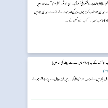
ِ المَحْيَا، وَفِتْنَةِ المَمَاتِ، اللَّهُمَّ إِنِّي أَعُوذُ بِكَ مِنَ المَأْثَمِ وَالمَغْرَمِ) ’’اے اللہ! میں
 سے تیری پناہ طلب کرتا ہوں، زندگی اور موت کے فتنے سے تیری پناہ میں
ناہ کا طالب ہوں۔‘‘ آپ سے کسی نے ...
: (تشہد کے بعد)سلام پھیرنے سے پہلے کی دعائیں)
مایا کہ میں نے رسول اللہ ﷺ کو نماز میں فتنہ دجال سے پناہ مانگتے ہوئے