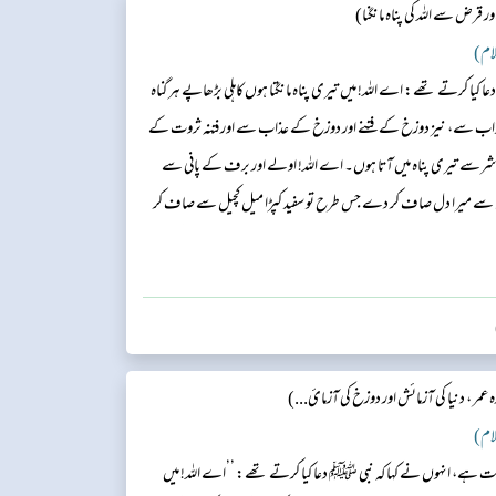
ر قرض سے اللہ کی پناہ مانگنا)
عا کیا کرتے تھے: اے اللہ! میں تیری پناہ مانگتا ہوں کاہلی بڑھاپے ہر گناہ
عذاب سے، نیز دوزخ کے فتنے اور دوزخ کے عذاب سے اور فتنہ ثروت کے
 شرسے تیری پناہ میں آتا ہوں۔ اے اللہ! اولے اور برف کے پانی سے
ے میرا دل صاف کر دے جس طرح تو سفید کپڑا میل کچیل سے صاف کر
اتنی دوری ڈال دے جتنی دوری تو نے مشرق ومغرب کے درمیان کر دی
عمر ، دنیا کی آزمائش اور دوزخ کی آزمائ...)
وایت ہے، انہوں نے کہا کہ نبی ﷺ دعا کیا کرتے تھے: ’’اے اللہ! میں