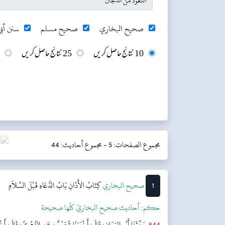
صحيح البخاري
صحيح مسلم
سنن أبي
10 نتائج حاصل کریں
25 نتائج حاصل کریں
مجموع الصفحات: 5 -
مجموع أحاديث: 44
1
‌‌صحيح البخاري
كِتَابُ الأَذَانِ
بَابُ الدُّعَاءِ قَبْلَ السَّلاَمِ
حکم:
أحاديث صحيح البخاريّ كلّها صحيحة
844
حَدَّثَنَا أَبُو اليَمَانِ، قَالَ: أَخْبَرَنَا شُعَيْبٌ، عَنِ الزُّهْرِيِّ، قَالَ: أَخْب