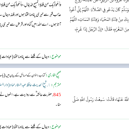
وَأَعُوذُ بِكَ مِنْ فِتْنَةِ المَسِيحِ الدَّجَّالِ، وَأَعُوذُ بِكَ مِنْ فِتْنَة
وَسَلَّمَ كَانَ يَدْعُو فِي الصَّلاَةِ: اللَّهُمَّ إِنِّي أَعُوذُ
عذاب قبر سے تیری پناہ مانگتا ہوں اور فتنہ دجال
َ مِنْ فِتْنَةِ المَحْيَا، وَفِتْنَةِ المَمَاتِ، اللَّهُمَّ
آتا ہوں۔ اے اللہ! میں گناہ اور قرض سے تیری پ
 مِنَ المَغْرَمِ، فَقَالَ: «إِنَّ الرَّجُلَ إِذَا غَرِمَ،
موضوع:
دجال کے فتنے سے پناہ مانگنا (عبادات)
صحیح بخاری:
(باب
کتاب: اذان کے مسائل کے بیان میں
مترجم:
١. شیخ الحدیث حافظ عبد الستار حماد (دار السلام)
845
. حضرت عائشہ ؓ سے روایت ہے، انہوں نے فر
 اللَّهُ عَنْهَا، قَالَتْ: سَمِعْتُ رَسُولَ اللَّهِ صَلَّى
سنا۔
موضوع:
دجال کے فتنے سے پناہ مانگنا (عبادات)