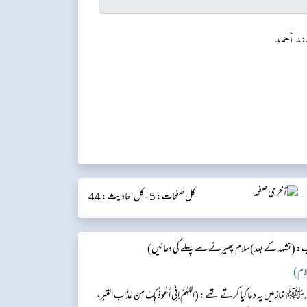
ند أحمد
کل صفحات: 5 -
کل احادیث: 44
: (تشہد کے بعد)سلام پھیرنے سے پہلے کی دعائیں)
 میں یہ دعا کیا کرتے تھے: (اللَّهُمَّ إِنِّي أَعُوذُ بِكَ مِنْ عَذَابِ القَبْرِ،