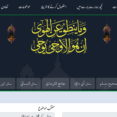
ات
کچھ ہمارے بارے میں
استعمال کرنے کا طریقہ
موضوعات
تعاون
حيح مسلم
سنن أبي داؤد
جامع الترمذي
سنن النسائي
سنن ابن 
منتخب موضوع