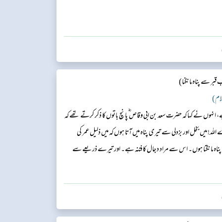
بر سے پناہ مانگنا)
وں نے کہا کہ حضرت سعد بن ابی وقاص ؓ پانچ باتوں كا ذكر کرتے تھے کہ
ہ! میں بخل اور بزدلی سے تیری پناہ میں آتا ہوں کہ میں ذلیل عمر کی
 پناہ مانگتا ہوں۔ اس سے مراد دجال کا فتنہ ہے۔ اور تیرے ذریعے سے