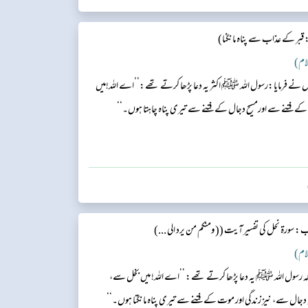
بر کے عذاب سے پناہ مانگنا)
ں نے فرمایا:رسول اللہ ﷺ اکثر یہ دعا پڑھا کرتے تھے:’’اے اللہ!میں
کے فتنے سے اورمسیح دجال کے فتنے سے تیری پناہ چاہتا ہوں۔‘‘
: سورۃ نحل کی تفسیر آیت (( ومنکم من یرد الی ...)
 رسول اللہ ﷺ یہ دعا پڑھا کرتے تھے: ’’اے اللہ! میں بخل سے،
جال سے، نیز زندگی اور موت کے فتنے سے تیری پناہ مانگتا ہوں۔‘‘