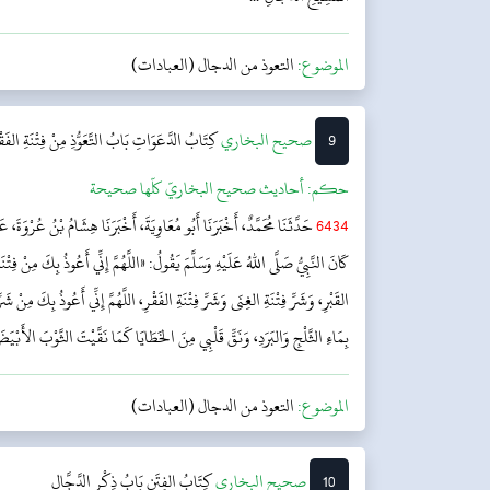
الموضوع:
التعوذ من الدجال (العبادات)
9
‌‌صحيح البخاري
كِتَابُ الدَّعَوَاتِ
بَابُ التَّعَوُّذِ مِنْ فِتْنَةِ الفَقْ
حکم:
أحاديث صحيح البخاريّ كلّها صحيحة
6434
حَدَّثَنَا مُحَمَّدٌ، أَخْبَرَنَا أَبُو مُعَاوِيَةَ، أَخْبَرَنَا هِشَامُ بْنُ عُرْوَةَ،
كَانَ النَّبِيُّ صَلَّى اللهُ عَلَيْهِ وَسَلَّمَ يَقُولُ: «اللَّهُمَّ إِنِّي أَعُوذُ بِكَ مِنْ فِتْ
القَبْرِ، وَشَرِّ فِتْنَةِ الغِنَى وَشَرِّ فِتْنَةِ الفَقْرِ، اللَّهُمَّ إِنِّي أَعُوذُ بِكَ مِنْ شَ
بِمَاءِ الثَّلْجِ وَالبَرَدِ، وَنَقِّ قَلْبِي مِنَ الخَطَايَا كَمَا نَقَّيْتَ الثَّوْبَ الأَبْ
الموضوع:
التعوذ من الدجال (العبادات)
10
‌‌صحيح البخاري
كِتَابُ الفِتَنِ
بَابُ ذِكْرِ الدَّجَّالِ