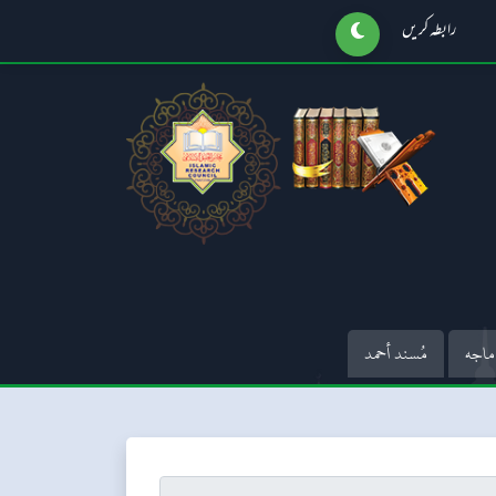
رابطہ کریں
ماجه
مُسند أحمد